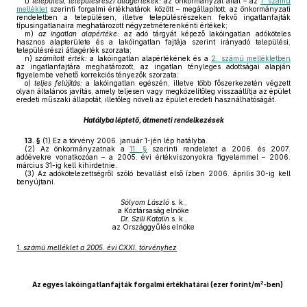
l)
települési, településrészi átlagértékek:
az önkormányzat által – az
1. számú
melléklet
szerinti forgalmi értékhatárok között – megállapított, az önkormányzati
rendeletben a településen, illetve településrészeken fekvő ingatlanfajták
típusingatlanaira meghatározott négyzetméterenkénti értékek;
m)
az ingatlan alapértéke:
az adó tárgyát képező lakóingatlan adóköteles
hasznos alapterülete és a lakóingatlan fajtája szerint irányadó települési,
településrészi átlagérték szorzata;
n)
számított érték:
a lakóingatlan alapértékének és a
2. számú mellékletben
az ingatlanfajtára meghatározott, az ingatlan tényleges adottságai alapján
figyelembe vehető korrekciós tényezők szorzata;
o)
teljes felújítás:
a lakóingatlan egészén, illetve több főszerkezetén végzett
olyan általános javítás, amely teljesen vagy megközelítőleg visszaállítja az épület
eredeti műszaki állapotát, illetőleg növeli az épület eredeti használhatóságát.
Hatályba léptető, átmeneti rendelkezések
13. §
(1)
Ez a törvény 2006. január 1-jén lép hatályba.
(2)
Az önkormányzatnak a
11. §
szerinti rendeletet a 2006. és 2007.
adóévekre vonatkozóan – a 2005. évi értékviszonyokra figyelemmel – 2006.
március 31-ig kell kihirdetnie.
(3)
Az adókötelezettségről szóló bevallást első ízben 2006. április 30-ig kell
benyújtani.
Sólyom László
s. k.,
a Köztársaság elnöke
Dr. Szili Katalin
s. k.,
az Országgyűlés elnöke
1. számú melléklet a 2005. évi CXXI. törvényhez
2
Az egyes lakóingatlanfajták forgalmi értékhatárai (ezer forint/m
-ben)