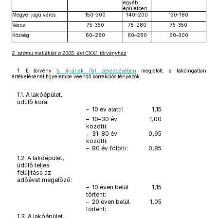
egyéb
épületben
Megyei jogú város
150–300
140–200
130–180
Város
75–350
75–280
75–350
Község
60–280
60–280
60–300
2. számú melléklet a 2005. évi CXXI. törvényhez
1. E törvény
5. §-ának (6) bekezdésében
megjelölt, a lakóingatlan
értékelésénél figyelembe veendő korrekciós tényezők:
1.1. A lakóépület,
üdülő kora:
– 10 év alatti:
1,15
– 10–30 év
1,00
közötti:
– 31–80 év
0,95
közötti:
– 80 év fölötti:
0,85
1.2. A lakóépület,
üdülő teljes
felújítása az
adóévet megelőző:
– 10 éven belül
1,15
történt:
– 20 éven belül
1,05
történt:
1.3. A lakóépület,