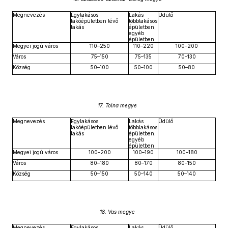
Megnevezés
Egylakásos
Lakás
Üdülő
lakóépületben lévő
többlakásos
lakás
épületben,
egyéb
épületben
Megyei jogú város
110–250
110–220
100–200
Város
75–150
75–135
70–130
Község
50–100
50–100
50–80
17. Tolna megye
Megnevezés
Egylakásos
Lakás
Üdülő
lakóépületben lévő
többlakásos
lakás
épületben,
egyéb
épületben
Megyei jogú város
100–200
100–190
100–180
Város
80–180
80–170
80–150
Község
50–150
50–140
50–140
18. Vas megye
Megnevezés
Egylakásos
Lakás
Üdülő