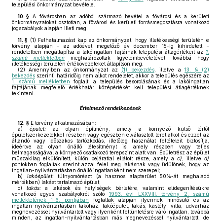
települési önkormányzat bevétele.
10. §
A fővárosban az adóból származó bevétel a fővárosi és a kerületi
önkormányzatokat osztottan, a fővárosi és kerületi forrásmegosztásra vonatkozó
jogszabályok alapján illeti meg.
11. §
(1)
Felhatalmazást kap az önkormányzat, hogy illetékességi területén e
törvény alapján – az adóévet megelőző év december 15-ig kihirdetett –
rendeletben megállapítsa a lakóingatlan fajtáinak települési átlagértékeit az
1.
számú mellékletben
meghatározottak figyelembevételével, továbbá hogy
illetékességi területén értékövezeteket állapítson meg.
(2)
Amennyiben az önkormányzat az
(1) bekezdés
, illetve a
13. § (2)
bekezdés
szerinti határidőig nem alkot rendeletet, akkor a település egészére az
1. számú mellékletben
foglalt, a település besorolásának és a lakóingatlan
fajtájának megfelelő értékhatár középértékét kell települési átlagértéknek
tekinteni.
Értelmező rendelkezések
12. §
E törvény alkalmazásában:
a)
épület:
az olyan építmény, amely a környező külső tértől
épületszerkezetekkel részben vagy egészben elválasztott teret alkot és ezzel az
állandó vagy időszakos tartózkodás, illetőleg használat feltételeit biztosítja,
ideértve az olyan önálló létesítményt is, amely részben vagy teljes
belmagasságával a környező csatlakozó terepszint alatt van. Épületrész az épület
műszakilag elkülönített, külön bejárattal ellátott része, amely a
c)
, illetve
d)
pontokban foglaltak szerint azzal felel meg lakásnak vagy üdülőnek, hogy az
ingatlan-nyilvántartásban önálló ingatlanként nem szerepel;
b)
lakóépület:
túlnyomórészt (a hasznos alapterület 50%-át meghaladó
mértékben) lakást tartalmazó épület;
c)
lakás:
a lakások és helyiségek bérletére, valamint elidegenítésükre
vonatkozó egyes szabályokról szóló
1993. évi LXXVIII. törvény 2. számú
mellékletének 1–6. pontjában
foglaltak alapján ilyennek minősülő és az
ingatlan-nyilvántartásban lakóház, lakóépület, lakás, kastély, villa, udvarház
megnevezéssel nyilvántartott vagy ilyenként feltüntetésre váró ingatlan, továbbá
minden, az ingatlan-nyilvántartásban más megnevezéssel nyilvántartott, de