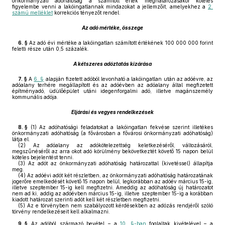
önkormányzati adóhatóság a számított érték meghatározásakor köteles
figyelembe venni a lakóingatlannak mindazokat a jellemzőit, amelyekhez a
2.
számú melléklet
korrekciós tényezőt rendel.
Az adó mértéke, összege
6. §
Az adó évi mértéke a lakóingatlan számított értékének 100 000 000 forint
feletti része után 0,5 százalék.
A kétszeres adóztatás kizárása
7. §
A
6. §
alapján fizetett adóból levonható a lakóingatlan után az adóévre, az
adóalany terhére megállapított és az adóévben az adóalany által megfizetett
építményadó, üdülőépület utáni idegenforgalmi adó, illetve magánszemély
kommunális adója.
Eljárási és vegyes rendelkezések
8. §
(1)
Az adóhatósági feladatokat a lakóingatlan fekvése szerint illetékes
önkormányzati adóhatóság (a fővárosban a fővárosi önkormányzati adóhatóság)
látja el.
(2)
Az adóalany az adókötelezettség keletkezéséről, változásáról,
megszűnéséről az arra okot adó körülmény bekövetkeztét követő 15 napon belül
köteles bejelentést tenni.
(3)
Az adót az önkormányzati adóhatóság határozattal (kivetéssel) állapítja
meg.
(4)
Az adóévi adót két részletben, az önkormányzati adóhatóság határozatának
jogerőre emelkedését követő 15 napon belül, legkorábban az adóév március 15-ig,
illetve szeptember 15-ig kell megfizetni. Ameddig az adóhatóság új határozatot
nem ad ki, addig az adóévben március 15-ig, illetve szeptember 15-ig a korábban
kiadott határozat szerinti adót kell két részletben megfizetni.
(5)
Az e törvényben nem szabályozott kérdésekben az adózás rendjéről szóló
törvény rendelkezéseit kell alkalmazni.
9. §
Az adóból származó bevétel – a
10. §-ban
foglaltak kivételével – a