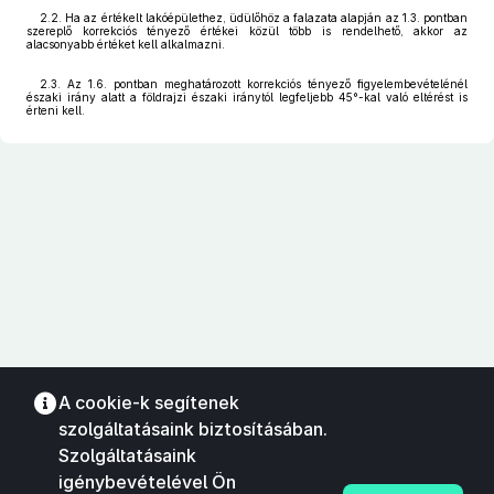
2.2. Ha az értékelt lakóépülethez, üdülőhöz a falazata alapján az 1.3. pontban
szereplő korrekciós tényező értékei közül több is rendelhető, akkor az
alacsonyabb értéket kell alkalmazni.
2.3. Az 1.6. pontban meghatározott korrekciós tényező figyelembevételénél
északi irány alatt a földrajzi északi iránytól legfeljebb 45°-kal való eltérést is
érteni kell.
A cookie-k segítenek
szolgáltatásaink biztosításában.
Szolgáltatásaink
igénybevételével Ön