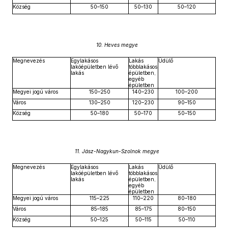
Község
50–150
50–130
50–120
10. Heves megye
Megnevezés
Egylakásos
Lakás
Üdülő
lakóépületben lévő
többlakásos
lakás
épületben,
egyéb
épületben
Megyei jogú város
150–250
140–230
100–200
Város
130–250
120–230
90–150
Község
50–180
50–170
50–150
11. Jász-Nagykun-Szolnok megye
Megnevezés
Egylakásos
Lakás
Üdülő
lakóépületben lévő
többlakásos
lakás
épületben,
egyéb
épületben
Megyei jogú város
115–225
110–220
80–180
Város
85–185
85–175
80–150
Község
50–125
50–115
50–110