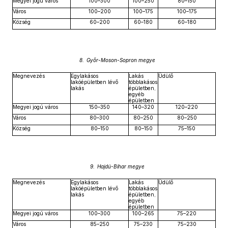
Megyei jogú város
100–300
100–250
80–150
Város
100–200
100–175
100–175
Község
60–200
60–180
60–180
8. Győr-Moson-Sopron megye
Megnevezés
Egylakásos
Lakás
Üdülő
lakóépületben lévő
többlakásos
lakás
épületben,
egyéb
épületben
Megyei jogú város
150–350
140–320
120–220
Város
80–300
80–250
80–250
Község
80–150
80–150
75–150
9. Hajdú-Bihar megye
Megnevezés
Egylakásos
Lakás
Üdülő
lakóépületben lévő
többlakásos
lakás
épületben,
egyéb
épületben
Megyei jogú város
100–300
100–265
75–220
Város
85–250
75–230
75–230