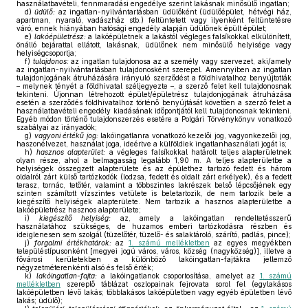
használatbavételi, fennmaradási engedélye szerint lakásnak minősülő ingatlan;
d)
üdülő:
az ingatlan-nyilvántartásban üdülőként (üdülőépület, hétvégi ház,
apartman, nyaraló, vadászház stb.) feltüntetett vagy ilyenként feltüntetésre
váró, ennek hiányában hatósági engedély alapján üdülőnek épült épület;
e)
lakóépületrész:
a lakóépületnek a lakástól végleges falsíkokkal elkülönített,
önálló bejárattal ellátott, lakásnak, üdülőnek nem minősülő helyisége vagy
helyiségcsoportja;
f)
tulajdonos:
az ingatlan tulajdonosa az a személy vagy szervezet, aki/amely
az ingatlan-nyilvántartásban tulajdonosként szerepel. Amennyiben az ingatlan
tulajdonjogának átruházására irányuló szerződést a földhivatalhoz benyújtották
– melynek tényét a földhivatal széljegyezte –, a szerző felet kell tulajdonosnak
tekinteni. Újonnan létrehozott épület/épületrész tulajdonjogának átruházása
esetén a szerződés földhivatalhoz történő benyújtását követően a szerző felet a
használatbavételi engedély kiadásának időpontjától kell tulajdonosnak tekinteni.
Egyéb módon történő tulajdonszerzés esetére a Polgári Törvénykönyv vonatkozó
szabályai az irányadók;
g)
vagyoni értékű jog:
lakóingatlanra vonatkozó kezelői jog, vagyonkezelői jog,
haszonélvezet, használat joga, ideértve a külföldiek ingatlanhasználati jogát is;
h)
hasznos alapterület:
a végleges falsíkokkal határolt teljes alapterületnek
olyan része, ahol a belmagasság legalább 1,90 m. A teljes alapterületbe a
helyiségek összegzett alapterülete és az épülethez tartozó fedett és három
oldalról zárt külső tartózkodók (lodzsa, fedett és oldalt zárt erkélyek), és a fedett
terasz, tornác, tetőtér, valamint a többszintes lakrészek belső lépcsőjének egy
szinten számított vízszintes vetülete is beletartozik, de nem tartozik bele a
kiegészítő helyiségek alapterülete. Nem tartozik a hasznos alapterületbe a
lakóépületrész hasznos alapterülete;
i)
kiegészítő helyiség:
az, amely a lakóingatlan rendeltetésszerű
használatához szükséges, de huzamos emberi tartózkodásra részben és
ideiglenesen sem szolgál (tüzelőtér, tüzelő- és salaktároló, szárító, padlás, pince);
j)
forgalmi értékhatárok:
az
1. számú mellékletben
az egyes megyékben
településtípusonként [megyei jogú város, város, község (nagyközség)], illetve a
fővárosi kerületekben a különböző lakóingatlan-fajtákra jellemző
négyzetméterenkénti alsó és felső érték;
k)
lakóingatlan-fajta:
a lakóingatlanok csoportosítása, amelyet az
1. számú
mellékletben
szereplő táblázat oszlopainak fejrovata sorol fel (egylakásos
lakóépületben lévő lakás; többlakásos lakóépületben vagy egyéb épületben lévő
lakás; üdülő);