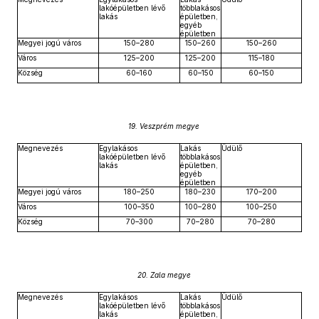
lakóépületben lévő
többlakásos
lakás
épületben,
egyéb
épületben
Megyei jogú város
150–280
150–260
150–260
Város
125–200
125–200
115–180
Község
60–160
60–150
60–150
19. Veszprém megye
Megnevezés
Egylakásos
Lakás
Üdülő
lakóépületben lévő
többlakásos
lakás
épületben,
egyéb
épületben
Megyei jogú város
180–250
180–230
170–200
Város
100–350
100–280
100–250
Község
70–300
70–280
70–280
20. Zala megye
Megnevezés
Egylakásos
Lakás
Üdülő
lakóépületben lévő
többlakásos
lakás
épületben,