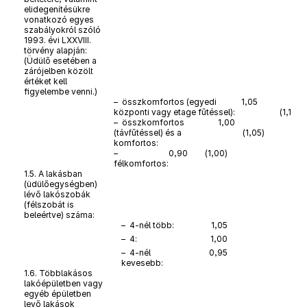
elidegenítésükre
vonatkozó egyes
szabályokról szóló
1993. évi LXXVIII.
törvény alapján:
(Üdülő esetében a
zárójelben közölt
értéket kell
figyelembe venni.)
– összkomfortos (egyedi
1,05
központi vagy etage fűtéssel):
(1,10)
– összkomfortos
1,00
(távfűtéssel) és a
(1,05)
komfortos:
–
0,90
(1,00)
félkomfortos:
1.5. A lakásban
(üdülőegységben)
lévő lakószobák
(félszobát is
beleértve) száma:
– 4-nél több:
1,05
– 4:
1,00
– 4-nél
0,95
kevesebb:
1.6. Többlakásos
lakóépületben vagy
egyéb épületben
levő lakások