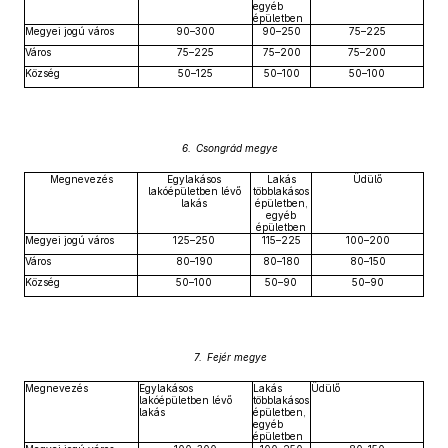
egyéb
épületben
Megyei jogú város
90–300
90–250
75–225
Város
75–225
75–200
75–200
Község
50–125
50–100
50–100
6. Csongrád megye
Megnevezés
Egylakásos
Lakás
Üdülő
lakóépületben lévő
többlakásos
lakás
épületben,
egyéb
épületben
Megyei jogú város
125–250
115–225
100–200
Város
80–190
80–180
80–150
Község
50–100
50–90
50–90
7. Fejér megye
Megnevezés
Egylakásos
Lakás
Üdülő
lakóépületben lévő
többlakásos
lakás
épületben,
egyéb
épületben