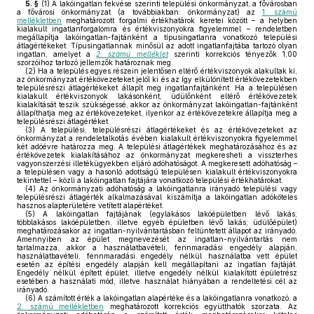
5. §
(1)
A lakóingatlan fekvése szerinti települési önkormányzat, a fővárosban
a fővárosi önkormányzat (a továbbiakban: önkormányzat) az
1. számú
mellékletben
meghatározott forgalmi értékhatárok keretei között – a helyben
kialakult ingatlanforgalomra és értékviszonyokra figyelemmel – rendeletben
megállapítja lakóingatlan-fajtánként a típusingatlanra vonatkozó települési
átlagértékeket. Típusingatlannak minősül az adott ingatlanfajtába tartozó olyan
ingatlan, amelyet a
2. számú melléklet
szerinti korrekciós tényezők 1,00
szorzóihoz tartozó jellemzők határoznak meg.
(2)
Ha a település egyes részein jelentősen eltérő értékviszonyok alakultak ki,
az önkormányzat értékövezeteket jelöl ki és az így elkülönített értékövezetekben
településrészi átlagértékeket állapít meg ingatlanfajtánként. Ha a településen
kialakult értékviszonyok lakásonként, üdülőnként eltérő értékövezetek
kialakítását teszik szükségessé, akkor az önkormányzat lakóingatlan-fajtánként
állapíthatja meg az értékövezeteket, ilyenkor az értékövezetekre állapítja meg a
településrészi átlagértéket.
(3)
A települési, településrészi átlagértékeket és az értékövezeteket az
önkormányzat a rendeletalkotás évében kialakult értékviszonyokra figyelemmel
két adóévre határozza meg. A települési átlagértékek meghatározásához és az
értékövezetek kialakításához az önkormányzat megkeresheti a visszterhes
vagyonszerzési illetékügyekben eljáró adóhatóságot. A megkeresett adóhatóság –
a településen vagy a hasonló adottságú településen kialakult értékviszonyokra
tekintettel – közli a lakóingatlan fajtájára vonatkozó települési értékhatárokat.
(4)
Az önkormányzati adóhatóság a lakóingatlanra irányadó települési vagy
településrészi átlagérték alkalmazásával kiszámítja a lakóingatlan adóköteles
hasznos alapterületére vetített alapértéket.
(5)
A lakóingatlan fajtájának (egylakásos lakóépületben lévő lakás;
többlakásos lakóépületben, illetve egyéb épületben lévő lakás; üdülőépület)
meghatározásakor az ingatlan-nyilvántartásban feltüntetett állapot az irányadó.
Amennyiben az épület megnevezését az ingatlan-nyilvántartás nem
tartalmazza, akkor a használatbavételi, fennmaradási engedély alapján,
használatbavételi, fennmaradási engedély nélkül használatba vett épület
esetén az építési engedély alapján kell megállapítani az ingatlan fajtáját.
Engedély nélkül épített épület, illetve engedély nélkül kialakított épületrész
esetében a használati mód, illetve használat hiányában a rendeltetési cél az
irányadó.
(6)
A számított érték a lakóingatlan alapértéke és a lakóingatlanra vonatkozó, a
2. számú mellékletben
meghatározott korrekciós együtthatók szorzata. Az