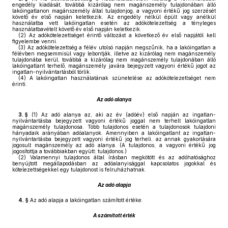
engedély kiadását, továbbá kizárólag nem magánszemély tulajdonában álló
lakóingatlanon magánszemély által tulajdonjog, a vagyoni értékű jog szerzését
követő év első napján keletkezik. Az engedély nélkül épült vagy anélkül
használatba vett lakóingatlan esetén az adókötelezettség a tényleges
használatbavételt követő év első napján keletkezik.
(2)
Az adókötelezettséget érintő változást a következő év első napjától kell
figyelembe venni.
(3)
Az adókötelezettség a félév utolsó napján megszűnik, ha a lakóingatlan a
félévben megsemmisül vagy lebontják, illetve az kizárólag nem magánszemély
tulajdonába kerül, továbbá a kizárólag nem magánszemély tulajdonában álló
lakóingatlant terhelő, magánszemély javára bejegyzett vagyoni értékű jogot az
ingatlan-nyilvántartásból törlik.
(4)
A lakóingatlan használatának szünetelése az adókötelezettséget nem
érinti.
Az adó alanya
3. §
(1)
Az adó alanya az, aki az év (adóév) első napján az ingatlan-
nyilvántartásba bejegyzett vagyoni értékű joggal nem terhelt lakóingatlan
magánszemély tulajdonosa. Több tulajdonos esetén a tulajdonosok tulajdoni
hányadaik arányában adóalanyok. Amennyiben a lakóingatlant az ingatlan-
nyilvántartásba bejegyzett vagyoni értékű jog terheli, az annak gyakorlására
jogosult magánszemély az adó alanya. (A tulajdonos, a vagyoni értékű jog
jogosítottja a továbbiakban együtt: tulajdonos.)
(2)
Valamennyi tulajdonos által írásban megkötött és az adóhatósághoz
benyújtott megállapodásban az adóalanyisággal kapcsolatos jogokkal és
kötelezettségekkel egy tulajdonost is felruházhatnak.
Az adó alapja
4. §
Az adó alapja a lakóingatlan számított értéke.
A számított érték