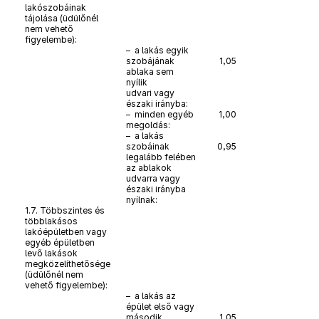
lakószobáinak
tájolása (üdülőnél
nem vehető
figyelembe):
– a lakás egyik
szobájának
1,05
ablaka sem
nyílik
udvari vagy
északi irányba:
– minden egyéb
1,00
megoldás:
– a lakás
szobáinak
0,95
legalább felében
az ablakok
udvarra vagy
északi irányba
nyílnak:
1.7. Többszintes és
többlakásos
lakóépületben vagy
egyéb épületben
levő lakások
megközelíthetősége
(üdülőnél nem
vehető figyelembe):
– a lakás az
épület első vagy
második
1,05