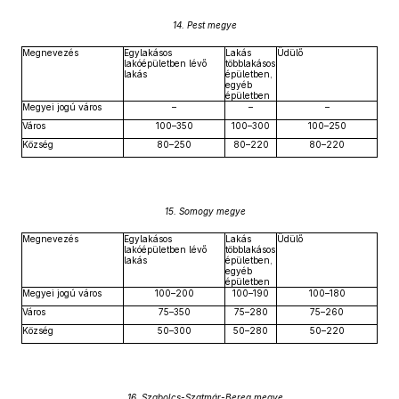
14. Pest megye
Megnevezés
Egylakásos
Lakás
Üdülő
lakóépületben lévő
többlakásos
lakás
épületben,
egyéb
épületben
Megyei jogú város
–
–
–
Város
100–350
100–300
100–250
Község
80–250
80–220
80–220
15. Somogy megye
Megnevezés
Egylakásos
Lakás
Üdülő
lakóépületben lévő
többlakásos
lakás
épületben,
egyéb
épületben
Megyei jogú város
100–200
100–190
100–180
Város
75–350
75–280
75–260
Község
50–300
50–280
50–220
16. Szabolcs-Szatmár-Bereg megye