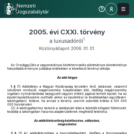
Nemzeti
Jogszabálytár
2005. évi CXXI. törvény
1
a luxusadóról
Közlönyállapot 2006. 01. 01.
Az Országgyűlés a vagyonarányos közteherviselés alkotmányos követelménye
fokozottabb érvényre juttatása érdekében a következő törvényt alkotja:
Az adó tárgya
1. §
(1)
Adóköteles a Magyar Köztársaság területén lévő, lakásnak, valamint
üdülőnek minősülő, magánszemély tulajdonában álló, illetőleg magánszemély
ingatlan-nyilvántartásba bejegyzett vagyoni értékű jogával terhelt épület, ha az
épület épületrészekre osztható, akkor az épületrész (a továbbiakban együttesen:
lakóingatlan), feltéve, ha annak e törvény szerinti számított értéke a 100 000
000 forintot eléri.
(2)
A lakóingatlanhoz tartozik a lakóépület által a telekből elfoglalt földrészlet,
továbbá a lakóingatlan hasznos alapterületének megfelelő telekrész.
Az adókötelezettség keletkezése, változása,
megszűnése
2. §
(1)
Az adókötelezettség a használatbavételi, illetőleg a fennmaradási