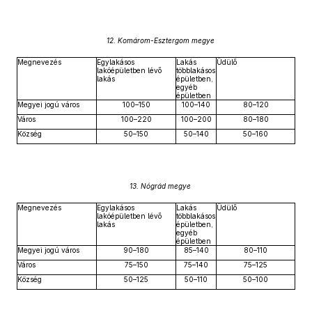
12. Komárom-Esztergom megye
Megnevezés
Egylakásos
Lakás
Üdülő
lakóépületben lévő
többlakásos
lakás
épületben,
egyéb
épületben
Megyei jogú város
100–150
100–140
80–120
Város
100–220
100–200
80–180
Község
50–150
50–140
50–160
13. Nógrád megye
Megnevezés
Egylakásos
Lakás
Üdülő
lakóépületben lévő
többlakásos
lakás
épületben,
egyéb
épületben
Megyei jogú város
90–180
85–140
80–110
Város
75–150
75–140
75–125
Község
50–125
50–110
50–100