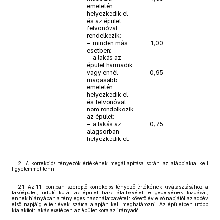
emeletén
helyezkedik el
és az épület
felvonóval
rendelkezik:
– minden más
1,00
esetben:
– a lakás az
épület harmadik
vagy ennél
0,95
magasabb
emeletén
helyezkedik el
és felvonóval
nem rendelkezik
az épület:
– a lakás az
0,75
alagsorban
helyezkedik el:
2. A korrekciós tényezők értékének megállapítása során az alábbiakra kell
figyelemmel lenni:
2.1. Az 1.1. pontban szereplő korrekciós tényező értékének kiválasztásához a
lakóépület, üdülő korát az épület használatbavételi engedélyének kiadását,
ennek hiányában a tényleges használatbavételt követő év első napjától az adóév
első napjáig eltelt évek száma alapján kell meghatározni. Az épületben utóbb
kialakított lakás esetében az épület kora az irányadó.