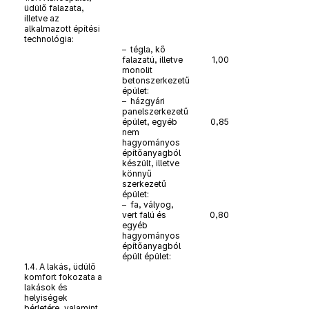
üdülő falazata,
illetve az
alkalmazott építési
technológia:
– tégla, kő
falazatú, illetve
1,00
monolit
betonszerkezetű
épület:
– házgyári
panelszerkezetű
épület, egyéb
0,85
nem
hagyományos
építőanyagból
készült, illetve
könnyű
szerkezetű
épület:
– fa, vályog,
vert falú és
0,80
egyéb
hagyományos
építőanyagból
épült épület:
1.4. A lakás, üdülő
komfort fokozata a
lakások és
helyiségek
bérletére, valamint