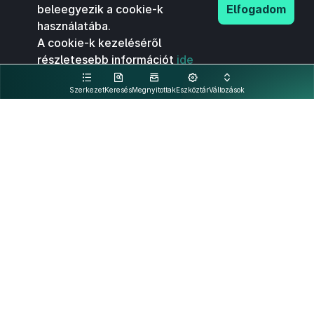
beleegyezik a cookie-k
Elfogadom
használatába.
A cookie-k kezeléséről
részletesebb információt
ide
kattintva olvashat.
Szerkezet
Keresés
Megnyitottak
Eszköztár
Változások
Kapcsolat