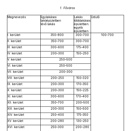
1. Főváros
Megnevezés
Egylakásos
Lakás
Üdülő
lakóépületben
többlakásos
lévő lakás
épületben,
egyéb
épületben
I. kerület
350–800
300–700
100–700
II. kerület
350–700
300–700
III. kerület
300–600
175–400
IV. kerület
200–300
150–250
V. kerület
250–500
VI. kerület
250–500
VII. kerület
200–300
VIII. kerület
200–250
150–320
IX. kerület
200–300
170–350
X. kerület
200–300
150–225
XI. kerület
300–600
170–400
XII. kerület
350–700
200–500
XIII. kerület
200–300
150–500
XIV. kerület
250–400
175–350
XV. kerület
200–280
130–250
XVI. kerület
250–300
200–280