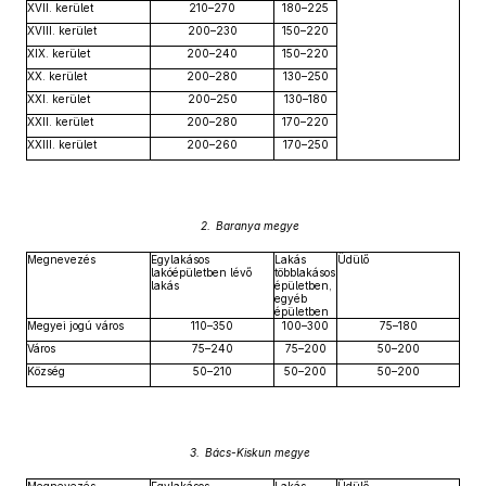
XVII. kerület
210–270
180–225
XVIII. kerület
200–230
150–220
XIX. kerület
200–240
150–220
XX. kerület
200–280
130–250
XXI. kerület
200–250
130–180
XXII. kerület
200–280
170–220
XXIII. kerület
200–260
170–250
2. Baranya megye
Megnevezés
Egylakásos
Lakás
Üdülő
lakóépületben lévő
többlakásos
lakás
épületben,
egyéb
épületben
Megyei jogú város
110–350
100–300
75–180
Város
75–240
75–200
50–200
Község
50–210
50–200
50–200
3. Bács-Kiskun megye