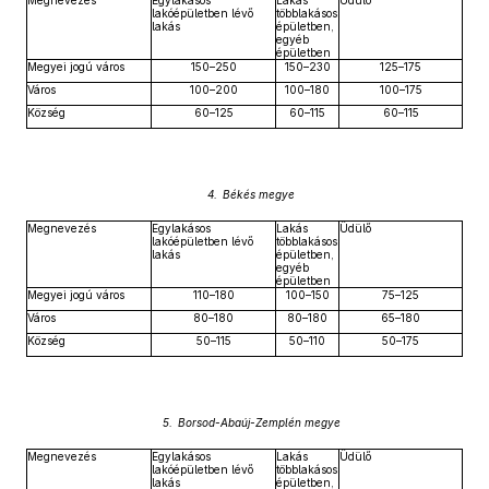
Megnevezés
Egylakásos
Lakás
Üdülő
lakóépületben lévő
többlakásos
lakás
épületben,
egyéb
épületben
Megyei jogú város
150–250
150–230
125–175
Város
100–200
100–180
100–175
Község
60–125
60–115
60–115
4. Békés megye
Megnevezés
Egylakásos
Lakás
Üdülő
lakóépületben lévő
többlakásos
lakás
épületben,
egyéb
épületben
Megyei jogú város
110–180
100–150
75–125
Város
80–180
80–180
65–180
Község
50–115
50–110
50–175
5. Borsod-Abaúj-Zemplén megye
Megnevezés
Egylakásos
Lakás
Üdülő
lakóépületben lévő
többlakásos
lakás
épületben,