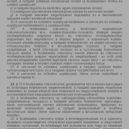
rendjét, a hallgatói juttatások elosztásának rendjét (a továbbiakban: térítési és
juttatási szabályzat),
e)
a hallgatói fegyelmi és kártérítési ügyek elbírálásának rendjét,
f)
a kollégiumi jelentkezések elbírálásának eljárási és szervezeti rendjét,
g)
a hallgatói balesetek megelőzésével kapcsolatos és a bekövetkezett
balesetek esetén követendő előírásokat.
(5)
A szervezeti és működési szabályzat kérdéskörei a szervezeti és működési
szabályzat mellékleteként is szabályozhatók.
37
(6)
A felsőoktatási intézmény e törvényben meghatározott
intézményfejlesztési terv, kutatási-fejlesztési-innovációs stratégia alapján
minőségfejlesztési programot készít. Az intézményi minőségfejlesztési
programban kell meghatározni a képzési program, a tudományos kutatás,
művészeti alkotótevékenység, a hallgatók értékelésének, az oktatás személyi és
infrastrukturális feltételei, a tanulástámogatás eszközei, a hallgatói
szolgáltatások, a belső információs rendszer és a nyilvánosság fejlesztésére
irányuló célokat. A felsőoktatási intézmény évente áttekinti az intézményi
minőségfejlesztési program végrehajtását, és megállapításait – az erről szóló
jelentés elfogadásától számított legfeljebb harminc napon belül – az intézmény
honlapján, továbbá a helyben szokásos módon nyilvánosságra hozza.
(7)
A szervezeti és működési szabályzatot a helyben szokásos módon
nyilvánosságra kell hozni, és a hallgatók részére hozzáférhetővé kell tenni.
(8)
A szervezeti és működési szabályzatot, illetve annak módosítását a
szenátus fogadja el.
22. §
(1)
A felsőoktatási intézménynek gondoskodnia kell a képzés egészséges
és biztonságos feltételeinek megteremtéséről, a hallgatói balesetek megelőzése
érdekében az azokat előidéző okok feltárásáról és megszüntetéséről, továbbá a
munkavédelemmel kapcsolatos követelmények érvényesítéséről.
(2)
A felsőoktatási intézmény az esélyegyenlőség előmozdítása érdekében
szolgáltatásaival hozzájárul a hallgatók lakhatási feltételeinek, egészséges,
káros szenvedélyektől mentes életvitelének biztosításához, tájékoztató és
tanácsadó rendszerével segíti a hallgató beilleszkedését a felsőfokú
tanulmányok idején, illetve szakmai előmenetelét a tanulmányok befejezését
követően.
(3)
A felsőoktatási intézmény ellátja a tehetséggondozással és a tudomány
társadalmi elismertségének növelésével kapcsolatos feladatokat, a meghirdetett
előadásai nyilvánosak, és lehetőséget kell biztosítania arra, hogy az előadások