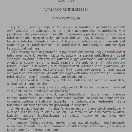
ELSŐ RÉSZ
ÁLTALÁNOS RENDELKEZÉSEK
A TÖRVÉNY CÉLJA
3
1. §
(1)
E törvény célja a tanítás és a tanulás alkotmányos jogának
érvényesüléséhez szükséges jogi garanciák megteremtése. A tanuláshoz való
jog alapján Magyarország minden állampolgárának joga, hogy igénybe vegye a
felsőoktatás által nyújtott szolgáltatásokat, feltéve, hogy képességei alkalmassá
teszik a felsőfokú tanulmányokra. A tanítás, a kutatás és a művészeti élet
szabadsága a felsőoktatásban a felsőoktatási intézmények autonómiáján
keresztül valósul meg.
(2)
E törvény célja megteremteni a jogi feltételeket ahhoz, hogy a felsőoktatási
intézmény az e törvényben biztosított autonómia szerint működhessék, azzal
élhessen, továbbá biztosítsa az autonómia gyakorlásában való részvételt az
oktatók, a kutatók és a hallgatók számára. Az autonómia
(3) bekezdésben
felsorolt elemeit a törvények által meghatározott keretben lehet gyakorolni. Az
autonómiát érintő rendelkezéseket csak törvényben vagy törvény felhatalmazása
alapján lehet szabályozni. Az autonómia gyakorlásánál figyelembe kell venni a
felsőoktatási intézmény szabályzataiban foglaltakat is.
(3)
A felsőoktatási intézmény – oktatási, kutatási, szervezeti és működési,
gazdálkodási – autonómiája
a)
jelenti az intézményre és személyekre bízott szellemi és anyagi javakkal
való gazdálkodás lehetőségét és felelősségét,
b)
magában foglalja azt a jogot, hogy a felsőoktatási intézmény meghatározza
képzési rendszerét, kialakítsa szervezetét, továbbá megalkossa szabályzatait,
valamint döntsön a hallgatói ügyekben, a foglalkoztatás kérdéseiben és a
feladatai ellátásához kapcsolódó gazdasági kérdésekben,
c)
kiterjed az oktatásban, kutatás-fejlesztésben, a művészi alkotómunkában –
a rendelkezésre álló feltételek mellett – a téma és az alkalmazott oktatási,
kutatási módszer kiválasztására az oktató, kutató és az intézmény
vonatkozásában egyaránt,
d)
magában foglalja az intézményben alkalmazottak szabad megválasztását,
munkaköri feladatainak meghatározását az intézményi követelményrendszer, a
teljesítmény és minőségelv alapján,