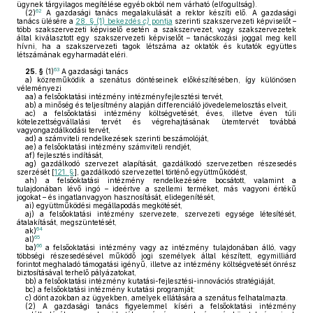
ügynek tárgyilagos megítélése egyéb okból nem várható (elfogultság).
62
(2)
A gazdasági tanács megalakulását a rektor készíti elő. A gazdasági
tanács ülésére a
28. § (1) bekezdés
c)
pontja
szerinti szakszervezeti képviselőt –
több szakszervezeti képviselő esetén a szakszervezet, vagy szakszervezetek
által kiválasztott egy szakszervezeti képviselőt – tanácskozási joggal meg kell
hívni, ha a szakszervezeti tagok létszáma az oktatók és kutatók együttes
létszámának egyharmadát eléri.
63
25. §
(1)
A gazdasági tanács
a)
közreműködik a szenátus döntéseinek előkészítésében, így különösen
véleményezi
aa)
a felsőoktatási intézmény intézményfejlesztési tervét,
ab)
a minőség és teljesítmény alapján differenciáló jövedelemelosztás elveit,
ac)
a felsőoktatási intézmény költségvetését, éves, illetve éven túli
kötelezettségvállalási tervét és végrehajtásának ütemtervét továbbá
vagyongazdálkodási tervét,
ad)
a számviteli rendelkezések szerinti beszámolóját,
ae)
a felsőoktatási intézmény számviteli rendjét,
af)
fejlesztés indítását,
ag)
gazdálkodó szervezet alapítását, gazdálkodó szervezetben részesedés
szerzését [
121. §
], gazdálkodó szervezettel történő együttműködést,
ah)
a felsőoktatási intézmény rendelkezésére bocsátott, valamint a
tulajdonában lévő ingó – ideértve a szellemi terméket, más vagyoni értékű
jogokat – és ingatlanvagyon hasznosítását, elidegenítését,
ai)
együttműködési megállapodás megkötését,
aj)
a felsőoktatási intézmény szervezete, szervezeti egysége létesítését,
átalakítását, megszüntetését,
64
ak)
65
al)
66
ba)
a felsőoktatási intézmény vagy az intézmény tulajdonában álló, vagy
többségi részesedésével működő jogi személyek által készített, egymilliárd
forintot meghaladó támogatási igényű, illetve az intézmény költségvetését önrész
biztosításával terhelő pályázatokat,
bb)
a felsőoktatási intézmény kutatási-fejlesztési-innovációs stratégiáját,
bc)
a felsőoktatási intézmény kutatási programját;
c)
dönt azokban az ügyekben, amelyek ellátására a szenátus felhatalmazta.
(2)
A gazdasági tanács figyelemmel kíséri a felsőoktatási intézmény