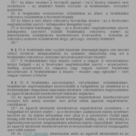
12
(4)
Az állam nevében a fenntartói jogokat – ha e törvény másként nem
rendelkezik – az oktatásért felelős miniszter (a továbbiakban: miniszter)
gyakorolja.
(5)
A felsőoktatás rendszerének működtetése az állam, a felsőoktatási
intézmény működtetése a fenntartó feladata.
(6)
Az állam a nem állami intézmény fenntartója részére – az e törvényben
meghatározottak szerint – költségvetési támogatást nyújt.
(7)
A fenntartó felelőssége, hogy – az e törvényben meghatározottak szerint,
költségvetési szervként működő felsőoktatási intézmény esetén az
államháztartás működésének követelményeit érvényesítve – biztosítsa az
intézmény autonóm működésének tárgyi, pénzügyi, személyi feltételeit.
13
(8)
8. §
(1)
A felsőoktatás által nyújtott képzésbe állampolgárságára való tekintet
nélkül mindenki bekapcsolódhat, és szabadon választhatja meg azt a
felsőoktatási intézményt, amelyben tanulmányokat kíván folytatni.
14
(2)
A felsőoktatásban folyó képzés nyelve a magyar. A nemzetiséghez
tartozó hallgató – az e törvényben meghatározottak szerint – anyanyelvén,
illetőleg anyanyelvén és magyarul vagy magyar nyelven folytathatja
tanulmányait. A felsőoktatásban a képzés – részben vagy egészben – nem
magyar nyelven is folyhat.
9. §
(1)
A felsőoktatás szervezésében, irányításában, működtetésében,
feladatainak végrehajtásában közreműködők a hallgatókkal, az oktatókkal és a
felsőoktatásban dolgozókkal kapcsolatos döntéseik, intézkedéseik meghozatalakor
az egyenlő bánásmód követelményét kötelesek megtartani.
(2)
Az egyenlő bánásmód követelménye megsértésének következményeit
orvosolni kell, amely azonban nem járhat mások jogainak megsértésével,
csorbításával.
15
(3)
Az egyenlő bánásmód követelménye megsértésének orvoslására – a
hallgatókat ért sérelem esetén – az e törvényben szabályozott eljárás keretében
kerülhet sor. Az eljárás lefolytatása nem zárja ki a személyhez fűződő jogok
bíróság előtt történő érvényesítésének lehetőségét, illetőleg más, a felelősség és
jogkövetkezményeinek megállapítására alkalmas eljárás megindítását, beleértve
az egyenlő bánásmód követelményének érvényesülését ellenőrző közigazgatási
szerv előtti eljárást.
(4)
Az
(1)–(3) bekezdés
alkalmazása során az egyenlő bánásmódról és az