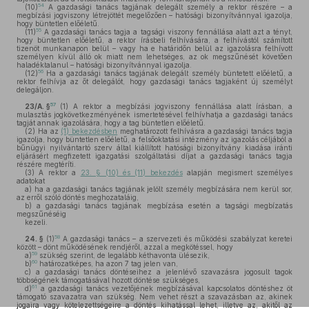
54
(10)
A gazdasági tanács tagjának delegált személy a rektor részére – a
megbízási jogviszony létrejöttét megelőzően – hatósági bizonyítvánnyal igazolja,
hogy büntetlen előéletű.
55
(11)
A gazdasági tanács tagja a tagsági viszony fennállása alatt azt a tényt,
hogy büntetlen előéletű, a rektor írásbeli felhívására, a felhívástól számított
tizenöt munkanapon belül – vagy ha e határidőn belül az igazolásra felhívott
személyen kívül álló ok miatt nem lehetséges, az ok megszűnését követően
haladéktalanul – hatósági bizonyítvánnyal igazolja.
56
(12)
Ha a gazdasági tanács tagjának delegált személy büntetett előéletű, a
rektor felhívja az őt delegálót, hogy gazdasági tanács tagjaként új személyt
delegáljon.
57
23/A. §
(1)
A rektor a megbízási jogviszony fennállása alatt írásban, a
mulasztás jogkövetkezményének ismertetésével felhívhatja a gazdasági tanács
tagját annak igazolására, hogy a tag büntetlen előéletű.
(2)
Ha az
(1) bekezdésben
meghatározott felhívásra a gazdasági tanács tagja
igazolja, hogy büntetlen előéletű, a felsőoktatási intézmény az igazolás céljából a
bűnügyi nyilvántartó szerv által kiállított hatósági bizonyítvány kiadása iránti
eljárásért megfizetett igazgatási szolgáltatási díjat a gazdasági tanács tagja
részére megtéríti.
(3)
A rektor a
23. § (10) és (11) bekezdés
alapján megismert személyes
adatokat
a)
ha a gazdasági tanács tagjának jelölt személy megbízására nem kerül sor,
az erről szóló döntés meghozataláig,
b)
a gazdasági tanács tagjának megbízása esetén a tagsági megbízatás
megszűnéséig
kezeli.
58
24. §
(1)
A gazdasági tanács – a szervezeti és működési szabályzat keretei
között – dönt működésének rendjéről, azzal a megkötéssel, hogy
59
a)
szükség szerint, de legalább kéthavonta ülésezik,
60
b)
határozatképes, ha azon 7 tag jelen van,
c)
a gazdasági tanács döntéseihez a jelenlévő szavazásra jogosult tagok
többségének támogatásával hozott döntése szükséges,
61
d)
a gazdasági tanács vezetőjének megbízásával kapcsolatos döntéshez öt
támogató szavazatra van szükség. Nem vehet részt a szavazásban az, akinek
jogaira vagy kötelezettségeire a döntés kihatással lehet, illetve az, akitől az