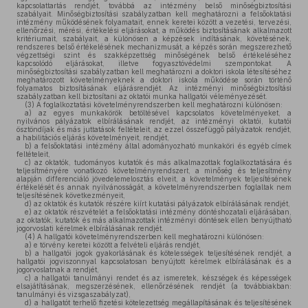
kapcsolattartás rendjét, továbbá az intézmény belső minőségbiztosítási
szabályait. Minőségbiztosítási szabályzatban kell meghatározni a felsőoktatási
intézmény működésének folyamatait, ennek keretei között a vezetési, tervezési,
ellenőrzési, mérési, értékelési eljárásokat, a működés biztosításának alkalmazott
kritériumait, szabályait, a különösen a képzések indításának, követésének,
rendszeres belső értékelésének mechanizmusát, a képzés során megszerezhető
végzettségi szint és szakképzettség minőségének belső értékeléséhez
kapcsolódó eljárásokat, illetve fogyasztóvédelmi szempontokat. A
minőségbiztosítási szabályzatban kell meghatározni a doktori iskola létesítéséhez
meghatározott követelményeknek a doktori iskola működése során történő
folyamatos biztosításának eljárásrendjét. Az intézményi minőségbiztosítási
szabályzatban kell biztosítani az oktatói munka hallgatói véleményezését.
(3)
A foglalkoztatási követelményrendszerben kell meghatározni különösen:
a)
az egyes munkakörök betöltésével kapcsolatos követelményeket, a
nyilvános pályázatok elbírálásának rendjét, az intézményi oktatói, kutatói
ösztöndíjak és más juttatások feltételeit, az ezzel összefüggő pályázatok rendjét,
a habilitációs eljárás követelményeit, rendjét,
b)
a felsőoktatási intézmény által adományozható munkaköri és egyéb címek
feltételeit,
c)
az oktatók, tudományos kutatók és más alkalmazottak foglalkoztatására és
teljesítményére vonatkozó követelményrendszert, a minőség és teljesítmény
alapján differenciáló jövedelemelosztás elveit, a követelmények teljesítésének
értékelését és annak nyilvánosságát, a követelményrendszerben foglaltak nem
teljesítésének következményeit,
d)
az oktatók és kutatók részére kiírt kutatási pályázatok elbírálásának rendjét,
e)
az oktatók részvételét a felsőoktatási intézmény döntéshozatali eljárásában,
az oktatók, kutatók és más alkalmazottak intézményi döntések ellen benyújtható
jogorvoslati kérelmek elbírálásának rendjét.
(4)
A hallgatói követelményrendszerben kell meghatározni különösen:
a)
e törvény keretei között a felvételi eljárás rendjét,
b)
a hallgatói jogok gyakorlásának és kötelességek teljesítésének rendjét, a
hallgatói jogviszonnyal kapcsolatosan benyújtott kérelmek elbírálásának és a
jogorvoslatnak a rendjét,
c)
a hallgatói tanulmányi rendet és az ismeretek, készségek és képességek
elsajátításának, megszerzésének, ellenőrzésének rendjét (a továbbiakban:
tanulmányi és vizsgaszabályzat),
d)
a hallgatót terhelő fizetési kötelezettség megállapításának és teljesítésének