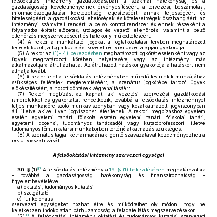
felsőoktatási intézmény gazdálkodásában a szakmai hatékonyság és a
gazdaságosság követelményeinek érvényesítéséért, a tervezési, beszámolási,
információszolgáltatási kötelezettség teljesítéséért, annak teljességéért és
hitelességéért, a gazdálkodási lehetőségek és kötelezettségek összhangjáért, az
intézményi számviteli rendért, a belső kontrollrendszer és ennek részeként a
folyamatba épített előzetes, utólagos és vezetői ellenőrzés, valamint a belső
ellenőrzés megszervezéséért és hatékony működtetéséért.
(4)
A rektor a munkáltatói jogokat a foglalkoztatási tervben meghatározott
keretek között, a foglalkoztatási követelményrendszer alapján gyakorolja.
(5)
A rektor az
(1)–(4) bekezdésben
meghatározott jogkörét esetenként vagy az
ügyek meghatározott körében helyettesére vagy az intézmény más
alkalmazottjára átruházhatja. Az átruházott hatáskör gyakorlója a hatáskört nem
adhatja tovább.
(6)
A rektor felel a felsőoktatási intézményben működő testületek munkájához
szükséges feltételek megteremtéséért, a szenátus jogkörébe tartozó ügyek
előkészítéséért, a hozott döntések végrehajtásáért.
(7)
Rektori megbízást az kaphat, aki vezetési, szervezési, gazdálkodási
ismeretekkel és gyakorlattal rendelkezik, továbbá a felsőoktatási intézménnyel
teljes munkaidőre szóló munkaviszonyban vagy közalkalmazotti jogviszonyban
áll, illetve akivel ilyen jogviszonyt létesítenek. A rektori megbízáshoz egyetem
esetén egyetemi tanári, főiskola esetén egyetemi tanári, főiskolai tanári,
egyetemi docensi, tudományos tanácsadói vagy kutatóprofesszori, illetve
tudományos főmunkatársi munkakörben történő alkalmazás szükséges.
(8)
A szenátus tagjai kétharmadának igenlő szavazatával kezdeményezheti a
rektor visszahívását.
A felsőoktatási intézmény szervezeti egységei
87
30. §
(1)
A felsőoktatási intézmény a
19. § (1) bekezdésében
meghatározottak
– továbbá a gazdaságosság, hatékonyság és finanszírozhatóság –
figyelembevételével
a)
oktatási, tudományos kutatási,
b)
szolgáltató,
c)
funkcionális
szervezeti egységeket hozhat létre és működtethet oly módon, hogy ne
keletkezzen indokolatlan párhuzamosság a feladatellátás megszervezésekor.
88
(2)
A felsőoktatási intézmény oktatási és tudományos kutatási szervezeti