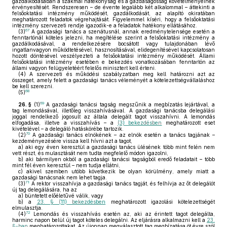
gazdálkodásában a szakmai hatékonyság és a gazdaságosság követelményeinek
érvényesítését. Rendszeresen – de évente legalább két alkalommal – áttekinti a
felsőoktatási intézmény működését, gazdálkodását, az alapító okiratában
meghatározott feladatok végrehajtását. Figyelemmel kíséri, hogy a felsőoktatási
intézmény szervezeti rendje igazodik-e a feladatok hatékony ellátásához.
67
(3)
A gazdasági tanács a szenátusnál, annak eredménytelensége esetén a
fenntartónál köteles jelezni, ha megítélése szerint a felsőoktatási intézmény a
gazdálkodásával, a rendelkezésére bocsátott vagy tulajdonában lévő
ingatlanvagyon működtetésével, hasznosításával, elidegenítésével kapcsolatosan
hozott döntésével veszélyezteti a felsőoktatási intézmény működését. Állami
felsőoktatási intézmény esetében e bekezdés vonatkozásában fenntartón az
állami vagyon felügyeletéért felelős minisztert kell érteni.
(4)
A szervezeti és működési szabályzatban meg kell határozni azt az
összeget, amely felett a gazdasági tanács véleményét a kötelezettségvállaláshoz
be kell szerezni.
68
(5)
69
26. §
(1)
A gazdasági tanácsi tagság megszűnik a megbízatás lejártával, a
tag lemondásával, illetőleg visszahívásával. A gazdasági tanácsba delegálási
joggal rendelkező jogosult az általa delegált tagot visszahívni. A lemondás
elfogadása, illetve a visszahívás – a
(3) bekezdésben
meghatározott eset
kivételével – a delegáló hatáskörébe tartozik.
70
(2)
A gazdasági tanács elnökének – az elnök esetén a tanács tagjának –
kezdeményezésére vissza kell hívni azt a tagot,
a)
aki egy éven keresztül a gazdasági tanács ülésének több mint felén nem
vett részt, és mulasztását nem tudta megfelelő módon igazolni,
b)
aki bármilyen okból a gazdasági tanácsi tagságból eredő feladatait – több
mint fél éven keresztül – nem tudja ellátni,
c)
akivel szemben utóbb következik be olyan körülmény, amely miatt a
gazdasági tanácsnak nem lehet tagja.
71
(3)
A rektor visszahívja a gazdasági tanács tagját, és felhívja az őt delegálót
új tag delegálására, ha az
a)
büntetett előéletűvé válik, vagy
b)
a
23. § (11) bekezdésben
meghatározott igazolási kötelezettségét
elmulasztja.
72
(4)
Lemondás és visszahívás esetén az, aki az érintett tagot delegálta,
harminc napon belül új tagot köteles delegálni. Az eljárásra alkalmazni kell a
23.
§-ban
meghatározottakat. Az újonnan megválasztott tag megbízatása öt évre szól