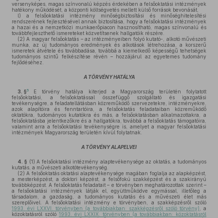
versenyképes, magas színvonalú képzés érdekében a felsőoktatási intézmények
hatékony működését, a központi költségvetés mellett külső források bevonását,
l)
a felsőoktatási intézmény minőségbiztosítási és minőséghitelesítési
rendszerének fejlesztésével annak biztosítása, hogy a felsőoktatási intézmények
a hazai és a nemzetközi munkaerőpiacon hasznosítható, magas színvonalú és
továbbfejleszthető ismereteket közvetítsenek hallgatóik részére.
(2)
A magyar felsőoktatás – az intézményeiben folyó kutató-, alkotó művészeti
munka, az új tudományos eredmények és alkotások létrehozása, a korszerű
ismeretek átvétele és továbbadása, továbbá a kiemelkedő képességű tehetségek
tudományos szintű felkészítése révén – hozzájárul az egyetemes tudomány
fejlődéséhez.
A TÖRVÉNY HATÁLYA
5
3. §
E törvény hatálya kiterjed a Magyarország területén folytatott
felsőoktatási, a felsőoktatással összefüggő szolgáltató és igazgatási
tevékenységre, a feladatellátásban közreműködő szervezetekre, intézményekre,
azok alapítóira és fenntartóira, a felsőoktatás feladataiban közreműködő
oktatókra, tudományos kutatókra és más, a felsőoktatásban alkalmazottakra, a
felsőoktatásba jelentkezőkre és a hallgatókra, továbbá a felsőoktatás támogatóira,
valamint arra a felsőoktatási tevékenységre is, amelyet a magyar felsőoktatási
intézmények Magyarország területén kívül folytatnak.
A TÖRVÉNY ALAPELVEI
4. §
(1)
A felsőoktatási intézmény alaptevékenysége az oktatás, a tudományos
kutatás, a művészeti alkotótevékenység.
(2)
A felsőoktatás oktatási alaptevékenysége magában foglalja az alapképzést,
a mesterképzést, a doktori képzést, a felsőfokú szakképzést és a szakirányú
továbbképzést. A felsőoktatás feladatait – e törvényben meghatározottak szerint –
a felsőoktatási intézmények látják el, együttműködve egymással, illetőleg a
társadalom, a gazdaság, a tudományos kutatás és a művészeti élet más
szereplőivel. A felsőoktatási intézmény e törvényben, a szakképzésről szóló
1993. évi LXXVI. törvényben (a továbbiakban: szakképzésről szóló törvény)
, a
közoktatásról szóló
1993. évi LXXIX. törvényben (a továbbiakban: közoktatásról