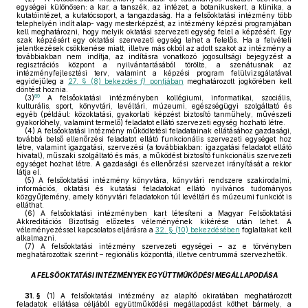
egységei különösen: a kar, a tanszék, az intézet, a botanikuskert, a klinika, a
kutatóintézet, a kutatócsoport, a tangazdaság. Ha a felsőoktatási intézmény több
telephelyén indít alap- vagy mesterképzést, az intézmény képzési programjában
kell meghatározni, hogy melyik oktatási szervezeti egység felel a képzésért. Egy
szak képzésért egy oktatási szervezeti egység lehet a felelős. Ha a felvételi
jelentkezések csökkenése miatt, illetve más okból az adott szakot az intézmény a
továbbiakban nem indítja, az indításra vonatkozó jogosultsági bejegyzést a
regisztrációs központ a nyilvántartásából törölte, a szenátusnak az
intézményfejlesztési terv, valamint a képzési program felülvizsgálatával
egyidejűleg a
27. § (8) bekezdés
f)
pontjában
meghatározott jogkörében kell
döntést hoznia.
89
(3)
A felsőoktatási intézményben kollégiumi, informatikai, szociális,
kulturális, sport, könyvtári, levéltári, múzeumi, egészségügyi szolgáltató és
egyéb (például: közoktatási, gyakorlati képzést biztosító tanműhely, művészeti
gyakorlóhely, valamint termelő) feladatot ellátó szervezeti egység hozható létre.
(4)
A felsőoktatási intézmény működtetési feladatainak ellátásához gazdasági,
továbbá belső ellenőrzési feladatot ellátó funkcionális szervezeti egységet hoz
létre, valamint igazgatási, szervezési (a továbbiakban: igazgatási feladatot ellátó
hivatal), műszaki szolgáltató és más, a működést biztosító funkcionális szervezeti
egységet hozhat létre. A gazdasági és ellenőrzési szervezet irányítását a rektor
látja el.
(5)
A felsőoktatási intézmény könyvtára, könyvtári rendszere szakirodalmi,
információs, oktatási és kutatási feladatokat ellátó nyilvános tudományos
közgyűjtemény, amely könyvtári feladatokon túl levéltári és múzeumi funkciót is
elláthat.
(6)
A felsőoktatási intézményben kart létesíteni a Magyar Felsőoktatási
Akkreditációs Bizottság előzetes véleményének kikérése után lehet. A
véleményezéssel kapcsolatos eljárásra a
32. § (10) bekezdésében
foglaltakat kell
alkalmazni.
(7)
A felsőoktatási intézmény szervezeti egységei – az e törvényben
meghatározottak szerint – regionális központtá, illetve centrummá szervezhetők.
A FELSŐOKTATÁSI INTÉZMÉNYEK EGYÜTTMŰKÖDÉSI MEGÁLLAPODÁSA
31. §
(1)
A felsőoktatási intézmény az alapító okiratában meghatározott
feladatok ellátása céljából együttműködési megállapodást köthet bármely, a