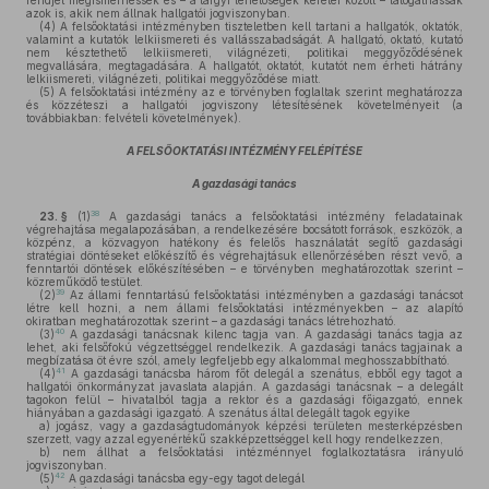
rendjét megismerhessék és – a tárgyi lehetőségek keretei között – látogathassák
azok is, akik nem állnak hallgatói jogviszonyban.
(4)
A felsőoktatási intézményben tiszteletben kell tartani a hallgatók, oktatók,
valamint a kutatók lelkiismereti és vallásszabadságát. A hallgató, oktató, kutató
nem késztethető lelkiismereti, világnézeti, politikai meggyőződésének
megvallására, megtagadására. A hallgatót, oktatót, kutatót nem érheti hátrány
lelkiismereti, világnézeti, politikai meggyőződése miatt.
(5)
A felsőoktatási intézmény az e törvényben foglaltak szerint meghatározza
és közzéteszi a hallgatói jogviszony létesítésének követelményeit (a
továbbiakban: felvételi követelmények).
A FELSŐOKTATÁSI INTÉZMÉNY FELÉPÍTÉSE
A gazdasági tanács
38
23. §
(1)
A gazdasági tanács a felsőoktatási intézmény feladatainak
végrehajtása megalapozásában, a rendelkezésére bocsátott források, eszközök, a
közpénz, a közvagyon hatékony és felelős használatát segítő gazdasági
stratégiai döntéseket előkészítő és végrehajtásuk ellenőrzésében részt vevő, a
fenntartói döntések előkészítésében – e törvényben meghatározottak szerint –
közreműködő testület.
39
(2)
Az állami fenntartású felsőoktatási intézményben a gazdasági tanácsot
létre kell hozni, a nem állami felsőoktatási intézményekben – az alapító
okiratban meghatározottak szerint – a gazdasági tanács létrehozható.
40
(3)
A gazdasági tanácsnak kilenc tagja van. A gazdasági tanács tagja az
lehet, aki felsőfokú végzettséggel rendelkezik. A gazdasági tanács tagjainak a
megbízatása öt évre szól, amely legfeljebb egy alkalommal meghosszabbítható.
41
(4)
A gazdasági tanácsba három főt delegál a szenátus, ebből egy tagot a
hallgatói önkormányzat javaslata alapján. A gazdasági tanácsnak – a delegált
tagokon felül – hivatalból tagja a rektor és a gazdasági főigazgató, ennek
hiányában a gazdasági igazgató. A szenátus által delegált tagok egyike
a)
jogász, vagy a gazdaságtudományok képzési területen mesterképzésben
szerzett, vagy azzal egyenértékű szakképzettséggel kell hogy rendelkezzen,
b)
nem állhat a felsőoktatási intézménnyel foglalkoztatásra irányuló
jogviszonyban.
42
(5)
A gazdasági tanácsba egy-egy tagot delegál