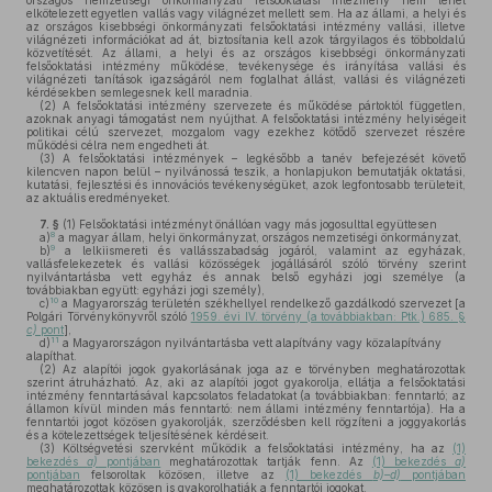
országos nemzetiségi önkormányzati felsőoktatási intézmény nem lehet
elkötelezett egyetlen vallás vagy világnézet mellett sem. Ha az állami, a helyi és
az országos kisebbségi önkormányzati felsőoktatási intézmény vallási, illetve
világnézeti információkat ad át, biztosítania kell azok tárgyilagos és többoldalú
közvetítését. Az állami, a helyi és az országos kisebbségi önkormányzati
felsőoktatási intézmény működése, tevékenysége és irányítása vallási és
világnézeti tanítások igazságáról nem foglalhat állást, vallási és világnézeti
kérdésekben semlegesnek kell maradnia.
(2)
A felsőoktatási intézmény szervezete és működése pártoktól független,
azoknak anyagi támogatást nem nyújthat. A felsőoktatási intézmény helyiségeit
politikai célú szervezet, mozgalom vagy ezekhez kötődő szervezet részére
működési célra nem engedheti át.
(3)
A felsőoktatási intézmények – legkésőbb a tanév befejezését követő
kilencven napon belül – nyilvánossá teszik, a honlapjukon bemutatják oktatási,
kutatási, fejlesztési és innovációs tevékenységüket, azok legfontosabb területeit,
az aktuális eredményeket.
7. §
(1)
Felsőoktatási intézményt önállóan vagy más jogosulttal együttesen
8
a)
a magyar állam, helyi önkormányzat, országos nemzetiségi önkormányzat,
9
b)
a lelkiismereti és vallásszabadság jogáról, valamint az egyházak,
vallásfelekezetek és vallási közösségek jogállásáról szóló törvény szerint
nyilvántartásba vett egyház és annak belső egyházi jogi személye (a
továbbiakban együtt: egyházi jogi személy),
10
c)
a Magyarország területén székhellyel rendelkező gazdálkodó szervezet [a
Polgári Törvénykönyvről szóló
1959. évi IV. törvény (a továbbiakban: Ptk.) 685. §
c)
pont
],
11
d)
a Magyarországon nyilvántartásba vett alapítvány vagy közalapítvány
alapíthat.
(2)
Az alapítói jogok gyakorlásának joga az e törvényben meghatározottak
szerint átruházható. Az, aki az alapítói jogot gyakorolja, ellátja a felsőoktatási
intézmény fenntartásával kapcsolatos feladatokat (a továbbiakban: fenntartó; az
államon kívül minden más fenntartó: nem állami intézmény fenntartója). Ha a
fenntartói jogot közösen gyakorolják, szerződésben kell rögzíteni a joggyakorlás
és a kötelezettségek teljesítésének kérdéseit.
(3)
Költségvetési szervként működik a felsőoktatási intézmény, ha az
(1)
bekezdés
a)
pontjában
meghatározottak tartják fenn. Az
(1) bekezdés
a)
pontjában
felsoroltak közösen, illetve az
(1) bekezdés
b)–d)
pontjában
meghatározottak közösen is gyakorolhatják a fenntartói jogokat.