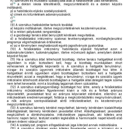
n)
szervezeti és működési szabályzata által a hatáskörébe utalt kérdésekről,
78
o)
a doktori iskola létesítéséről, megszüntetéséről és a doktori képzés
indításáról,
p)
a habilitációs eljárás szabályozásáról,
q)
címek és kitüntetések adományozásáról,
79
r)
80
s)
(9)
A szenátus hatáskörébe tartozik továbbá
a)
képzés indításának, illetve megszüntetésének kezdeményezése,
b)
a rektori pályázatok rangsorolása,
c)
a gazdasági tanács által benyújtott kérdések megvitatása,
d)
a felsőoktatási intézmény szakmai tevékenységének, minőségfejlesztési
programja végrehajtásának értékelése,
e)
az e törvényben meghatározott egyéb jogosítványok gyakorlása.
(10)
A felsőoktatási intézmény habilitációs eljárást folytathat azon a
tudományterületen, tudományágban, illetve művészeti ágban, amelyben doktori
képzést folytat.
(11)
Ha a szenátus által létrehozott bizottság, illetve tanács hallgatókat érintő
ügyekben is eljár, biztosítani kell, hogy a bizottság munkájában részt
vehessenek a hallgatók képviselői is. A szenátus a hallgatók tanulmányi,
vizsga- és szociális ügyeinek intézésére állandó bizottságot hoz létre. A
hallgatókat érintő ügyekben eljáró bizottságban biztosítani kell a hallgatók
részvételét, azzal a megkötéssel, hogy a tanulmányi, vizsga és szociális ügyek
intézésére létrehozott állandó bizottságban a hallgatók által delegált tagok száma
nem lehet kevesebb, mint a bizottság tagjainak ötven százaléka.
(12)
A szenátus esélyegyenlőségi bizottságot hoz létre, amely a felsőoktatási
intézmény működésében figyelemmel kíséri a nők és a férfiak arányos
képviseletét, javaslatokat tesz az arányos képviselet elérésére, ellenőrzi az
intézkedések eredményességét, feltárja a megkülönböztetés megnyilvánulásait,
a nők arányos szerepvállalását sértő intézkedéseket, és kezdeményezi
megszüntetésüket.
(13)
A szenátus bármely kérdést megvitathat, bármely kérdésben kialakíthatja
állásfoglalását, bármely kérdésben javaslattal élhet. Állásfoglalásait, javaslatait
megküldheti a döntéshozatalra, intézkedésre jogosultnak, aki köteles arra
harminc napon belül, testület esetén legkésőbb a harmincadik napot követő első
ülésen érdemi választ adni.
(14)
A szabályzat, program elfogadásának joga kiterjed annak módosítására.
(15)
A szenátus döntései során köteles figyelembe venni a közpénz és a