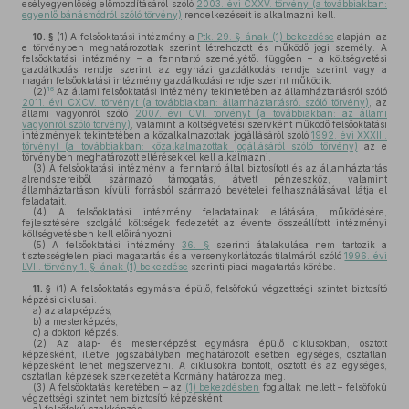
esélyegyenlőség előmozdításáról szóló
2003. évi CXXV. törvény (a továbbiakban:
egyenlő bánásmódról szóló törvény)
rendelkezéseit is alkalmazni kell.
10. §
(1)
A felsőoktatási intézmény a
Ptk. 29. §-ának (1) bekezdése
alapján, az
e törvényben meghatározottak szerint létrehozott és működő jogi személy. A
felsőoktatási intézmény – a fenntartó személyétől függően – a költségvetési
gazdálkodás rendje szerint, az egyházi gazdálkodás rendje szerint vagy a
magán felsőoktatási intézmény gazdálkodási rendje szerint működik.
16
(2)
Az állami felsőoktatási intézmény tekintetében az államháztartásról szóló
2011. évi CXCV. törvényt (a továbbiakban: államháztartásról szóló törvény)
, az
állami vagyonról szóló
2007. évi CVI. törvényt (a továbbiakban: az állami
vagyonról szóló törvény)
, valamint a költségvetési szervként működő felsőoktatási
intézmények tekintetében a közalkalmazottak jogállásáról szóló
1992. évi XXXIII.
törvényt (a továbbiakban: közalkalmazottak jogállásáról szóló törvény)
az e
törvényben meghatározott eltérésekkel kell alkalmazni.
(3)
A felsőoktatási intézmény a fenntartó által biztosított és az államháztartás
alrendszereiből származó támogatás, átvett pénzeszköz, valamint
államháztartáson kívüli forrásból származó bevételei felhasználásával látja el
feladatait.
(4)
A felsőoktatási intézmény feladatainak ellátására, működésére,
fejlesztésére szolgáló költségek fedezetét az évente összeállított intézményi
költségvetésben kell előirányozni.
(5)
A felsőoktatási intézmény
36. §
szerinti átalakulása nem tartozik a
tisztességtelen piaci magatartás és a versenykorlátozás tilalmáról szóló
1996. évi
LVII. törvény 1. §-ának (1) bekezdése
szerinti piaci magatartás körébe.
11. §
(1)
A felsőoktatás egymásra épülő, felsőfokú végzettségi szintet biztosító
képzési ciklusai:
a)
az alapképzés,
b)
a mesterképzés,
c)
a doktori képzés.
(2)
Az alap- és mesterképzést egymásra épülő ciklusokban, osztott
képzésként, illetve jogszabályban meghatározott esetben egységes, osztatlan
képzésként lehet megszervezni. A ciklusokra bontott, osztott és az egységes,
osztatlan képzések szerkezetét a Kormány határozza meg.
(3)
A felsőoktatás keretében – az
(1) bekezdésben
foglaltak mellett – felsőfokú
végzettségi szintet nem biztosító képzésként