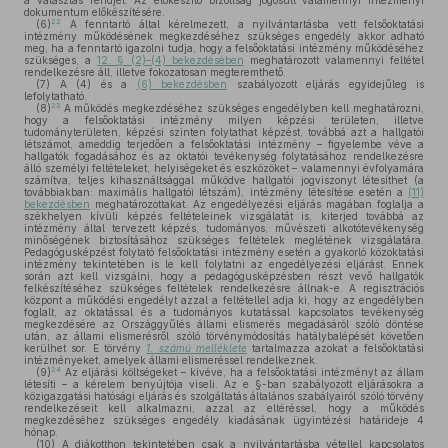
a választás rendjét. Az előkészítő bizottság jogosult valamennyi intézményi
dokumentum előkészítésére.
22
(6)
A fenntartó által kérelmezett, a nyilvántartásba vett felsőoktatási
intézmény működésének megkezdéséhez szükséges engedély akkor adható
meg, ha a fenntartó igazolni tudja, hogy a felsőoktatási intézmény működéséhez
szükséges, a
12. § (2)–(4) bekezdésében
meghatározott valamennyi feltétel
rendelkezésre áll, illetve fokozatosan megteremthető.
(7)
A (4) és a
(6) bekezdésben
szabályozott eljárás egyidejűleg is
lefolytatható.
23
(8)
A működés megkezdéséhez szükséges engedélyben kell meghatározni,
hogy a felsőoktatási intézmény milyen képzési területen, illetve
tudományterületen, képzési szinten folytathat képzést, továbbá azt a hallgatói
létszámot, ameddig terjedően a felsőoktatási intézmény – figyelembe véve a
hallgatók fogadásához és az oktatói tevékenység folytatásához rendelkezésre
álló személyi feltételeket, helyiségeket és eszközöket – valamennyi évfolyamára
számítva, teljes kihasználtsággal működve hallgatói jogviszonyt létesíthet (a
továbbiakban: maximális hallgatói létszám), intézmény létesítése esetén a
(11)
bekezdésben
meghatározottakat. Az engedélyezési eljárás magában foglalja a
székhelyen kívüli képzés feltételeinek vizsgálatát is, kiterjed továbbá az
intézmény által tervezett képzés, tudományos, művészeti alkotótevékenység
minőségének biztosításához szükséges feltételek meglétének vizsgálatára.
Pedagógusképzést folytató felsőoktatási intézmény esetén a gyakorló közoktatási
intézmény tekintetében is le kell folytatni az engedélyezési eljárást. Ennek
során azt kell vizsgálni, hogy a pedagógusképzésben részt vevő hallgatók
felkészítéséhez szükséges feltételek rendelkezésre állnak-e. A regisztrációs
központ a működési engedélyt azzal a feltétellel adja ki, hogy az engedélyben
foglalt, az oktatással és a tudományos kutatással kapcsolatos tevékenység
megkezdésére az Országgyűlés állami elismerés megadásáról szóló döntése
után, az állami elismerésről szóló törvénymódosítás hatálybalépését követően
kerülhet sor. E törvény
1. számú melléklete
tartalmazza azokat a felsőoktatási
intézményeket, amelyek állami elismeréssel rendelkeznek.
24
(9)
Az eljárási költségeket – kivéve, ha a felsőoktatási intézményt az állam
létesíti – a kérelem benyújtója viseli. Az e §-ban szabályozott eljárásokra a
közigazgatási hatósági eljárás és szolgáltatás általános szabályairól szóló törvény
rendelkezéseit kell alkalmazni, azzal az eltéréssel, hogy a működés
megkezdéséhez szükséges engedély kiadásának ügyintézési határideje 4
hónap.
(10)
A diákotthon tekintetében csak a nyilvántartásba vétellel kapcsolatos