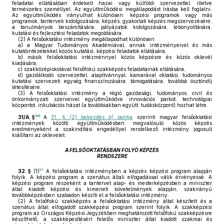
feladatai ellátásában érdekelt hazai vagy külföldi szervezettel, illetve
természetes személlyel. Az együttműködési megállapodást írásba kell foglalni.
Az együttműködés irányulhat különösen: képzési programok vagy más
programok, tantervek kidolgozására, képzés, gyakorlati képzés megszervezésére,
a tanulmányok beszámítására, pályázatok kidolgozására, lebonyolítására,
kutatási és fejlesztési feladatok megoldására.
(2)
A felsőoktatási intézmény megállapodhat különösen
a)
a Magyar Tudományos Akadémiával, annak intézményeivel és más
kutatóintézetekkel közös kutatási, képzési feladatok ellátására,
b)
másik felsőoktatási intézménnyel közös képzésre és közös oklevél
kiadására,
c)
szakközépiskolával felsőfokú szakképzés feladatainak ellátására,
d)
gazdálkodó szervezettel, alapítvánnyal, kamarával oktatási, tudományos
kutatási szervezeti egység finanszírozására, támogatására, továbbá ösztöndíj
létesítésére.
(3)
A felsőoktatási intézmény a régió gazdasági, tudományos, civil és
önkormányzati szerveivel együttműködve innovációs parkot, technológiai
központot, inkubációs házat (a továbbiakban együtt: tudásközpont) hozhat létre.
90
31/A. §
A
31. § (2) bekezdés
b)
pontja
szerinti magyar felsőoktatási
intézmények közötti együttműködésben megvalósuló közös képzés
eredményeként a szakindítási engedéllyel rendelkező intézmény jogosult
kiállítani az oklevelet.
A FELSŐOKTATÁSBAN FOLYÓ KÉPZÉS
RENDSZERE
91
32. §
(1)
A felsőoktatási intézményben a képzés képzési program alapján
folyik. A képzési program a szenátus általi elfogadással válik érvényessé. A
képzési program részeként a tantervet alap- és mesterképzésben a miniszter
által kiadott képzési és kimeneti követelmények alapján, szakirányú
továbbképzésben szabadon készíti el a felsőoktatási intézmény.
(2)
A felsőfokú szakképzés a felsőoktatási intézmény által készített és a
szenátus által elfogadott szakképzési program szerint folyik. A szakképzési
program az Országos Képzési Jegyzékben meghatározott felsőfokú szakképzésre
készíthető, a szakképesítésért felelős miniszter által kiadott szakmai és