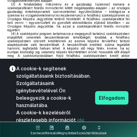
vizsgakövetelmények alapján.
(3)
A felsőoktatási intézmény és a gazdasági (szakmai) kamara a
szakképesítésért felelős miniszterrel kötött megállapodás alapján – az országos
gazdasági érdekképviseleti szervezetekkel együttműködve – kidolgozza a
szakmai és vizsgakövetelményt és kezdeményezi a felsőfokú szakképzésnek az
Országos Képzési Jegyzékbe történő felvételét. A felsőfokú szakképesítést fel
kell venni – egyszerűsített és gyorsított akkreditációs eljárást követően – az
Országos Képzési Jegyzékbe, ha azzal a szakképesítésért felelős miniszter
egyetért.
(4)
A szakképzési program tartalmazza a megegyező tartalmú szakképzésben
elsajátított ismeretek beszámításának lehetőségét, továbbá a felsőfokú
szakképzésben szerzett krediteknek az azonos képzési területhez tartozó
alapképzésbe való beszámítását. A beszámítható kreditek száma legalább
harminc, legfeljebb hatvan lehet. A képzési idő négy félév, kivéve, ha az
európai közösségi jog valamely képzés tekintetében ennél hosszabb időt állapít
meg. A szakközépiskolában folyó felsőfokú szakképzésben kredit akkor
szerezhető, ha a szakközépiskola felsőoktatási intézménnyel kötött megállapodás
alapján szervez felsőfokú szakképzést.
92
(5)
Az alapképzésben alapfokozat (baccalaureus, bachelor) és
A cookie-k segítenek
szakképzettség szerezhető. Az alapfokozat az első felsőfokú végzettségi szint,
amely feljogosít a mesterképzés megkezdésére. Az alapképzésben szerzett
szolgáltatásaink biztosításában.
szakképzettség jogszabályban meghatározottak szerinti munkakör betöltésére
jogosít. Az alapképzés képzési és kimeneti követelményei határozzák meg, hogy
Szolgáltatásaink
milyen szakképzettséget lehet szerezni az alapképzésben. A gyakorlatigényes
alapképzési szakokban egy félévig tartó szakmai gyakorlatot (a továbbiakban:
igénybevételével Ön
szakmai gyakorlat) kell szervezni. A szakmai gyakorlat teljesítése feltétele a
záróvizsgára bocsátásnak. Az alapképzésben legalább száznyolcvan kreditet –
beleegyezik a cookie-k
Elfogadom
szakmai gyakorlat esetén legalább kettőszáztíz kreditet – kell és legfeljebb
kétszáznegyven kreditet lehet teljesíteni. A képzési idő legalább hat, legfeljebb
használatába.
nyolc félév.
93
(6)
A mesterképzésben mesterfokozat (magister, master) és szakképzettség
A cookie-k kezeléséről
szerezhető. A mesterfokozat a második felsőfokú végzettségi szint. A
mesterképzés képzési és kimeneti követelményei határozzák meg, hogy milyen
részletesebb információt
ide
szakképzettség szerezhető a mesterképzésben. A mesterképzésben szerzett
szakképzettség jogszabályban meghatározottak szerinti munkakör betöltésére
kattintva olvashat.
jogosít. A mesterképzésben – figyelembe véve a
(7) bekezdésben
meghatározottakat – legalább hatvan kreditet kell és legfeljebb százhúsz kreditet
Szerkezet
Keresés
Megnyitottak
Eszköztár
Változások
lehet megszerezni. A képzési idő legalább két, legfeljebb négy félév. A