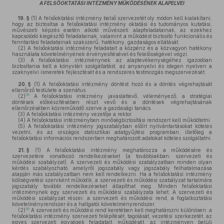
A FELSŐOKTATÁSI INTÉZMÉNY MŰKÖDÉSÉNEK ALAPELVEI
19. §
(1)
A felsőoktatási intézmény belső szervezetét oly módon kell kialakítani,
hogy az biztosítsa a felsőoktatási intézmény oktatási és tudományos kutatási,
művészeti képzés esetén alkotó művészeti alapfeladatainak, az ezekhez
kapcsolódó kiegészítő feladatainak, valamint a működést biztosító funkcionális és
fenntartási feladatainak szakszerű, hatékony, gazdaságos ellátását.
(2)
A felsőoktatási intézmény feladatait a közpénz és a közvagyon hatékony
használata követelményének érvényesítésével és felelősségével végzi.
(3)
A felsőoktatási intézménynek az alaptevékenységéhez igazodóan
biztosítania kell a könyvtári szolgáltatást, az anyanyelvi és idegen nyelven a
szaknyelvi ismeretek fejlesztését és a rendszeres testmozgás megszervezését.
20. §
(1)
A felsőoktatási intézmény döntést hozó és a döntés végrehajtását
ellenőrző testülete a szenátus.
35
(2)
A felsőoktatási intézmény javaslattevő, véleményező, a stratégiai
döntések előkészítésében részt vevő és a döntések végrehajtásának
ellenőrzésében közreműködő szerve a gazdasági tanács.
(3)
A felsőoktatási intézmény vezetője a rektor.
(4)
A felsőoktatási intézményben minőségbiztosítási rendszert kell működtetni.
(5)
A felsőoktatási intézmény jogszabályban előírt nyilvántartásokat köteles
vezetni, és az országos statisztikai adatgyűjtési programban, illetőleg a
felsőoktatási információs rendszerben meghatározott adatokat köteles szolgáltatni.
21. §
(1)
A felsőoktatási intézmény meghatározza a működésére és
szervezetére vonatkozó rendelkezéseket (a továbbiakban: szervezeti és
működési szabályzat). A szervezeti és működési szabályzatban minden olyan
kérdés szabályozható, amelyről jogszabály vagy jogszabály felhatalmazása
alapján más szabályzatban nem kell rendelkezni. Ha a felsőoktatási intézmény
költségvetési szervként működik, a szervezeti és működési szabályzat tartalmára
jogszabály további rendelkezéseket állapíthat meg. Minden felsőoktatási
intézménynek egy szervezeti és működési szabályzata lehet. A szervezeti és
működési szabályzat részei: a szervezeti és működési rend, a foglalkoztatási
követelményrendszer és a hallgatói követelményrendszer.
36
(2)
A szervezeti és működési rend keretében kell meghatározni különösen: a
felsőoktatási intézmény szervezeti felépítését, tagolását, vezetési szerkezetét, az
egyes szervezeti egységek feladatait, működését, az intézményen belüli