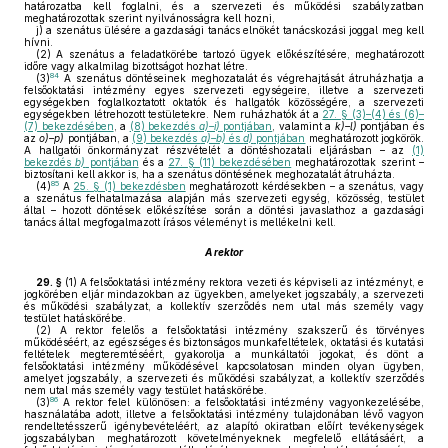
határozatba kell foglalni, és a szervezeti és működési szabályzatban
meghatározottak szerint nyilvánosságra kell hozni,
j)
a szenátus ülésére a gazdasági tanács elnökét tanácskozási joggal meg kell
hívni.
(2)
A szenátus a feladatkörébe tartozó ügyek előkészítésére, meghatározott
időre vagy alkalmilag bizottságot hozhat létre.
84
(3)
A szenátus döntéseinek meghozatalát és végrehajtását átruházhatja a
felsőoktatási intézmény egyes szervezeti egységeire, illetve a szervezeti
egységekben foglalkoztatott oktatók és hallgatók közösségére, a szervezeti
egységekben létrehozott testületekre. Nem ruházhatók át a
27. § (3)–(4) és (6)–
(7) bekezdésében
, a
(8) bekezdés
a)–i)
pontjában
, valamint a
k)–l)
pontjában és
az
o)–p)
pontjában, a
(9) bekezdés
a)–b)
és
d)
pontjában
meghatározott jogkörök.
A hallgatói önkormányzat részvételét a döntéshozatali eljárásban – az
(1)
bekezdés
b)
pontjában
és a
27. § (11) bekezdésében
meghatározottak szerint –
biztosítani kell akkor is, ha a szenátus döntésének meghozatalát átruházta.
85
(4)
A
25. § (1) bekezdésben
meghatározott kérdésekben – a szenátus, vagy
a szenátus felhatalmazása alapján más szervezeti egység, közösség, testület
által – hozott döntések előkészítése során a döntési javaslathoz a gazdasági
tanács által megfogalmazott írásos véleményt is mellékelni kell.
A rektor
29. §
(1)
A felsőoktatási intézmény rektora vezeti és képviseli az intézményt, e
jogkörében eljár mindazokban az ügyekben, amelyeket jogszabály, a szervezeti
és működési szabályzat, a kollektív szerződés nem utal más személy vagy
testület hatáskörébe.
(2)
A rektor felelős a felsőoktatási intézmény szakszerű és törvényes
működéséért, az egészséges és biztonságos munkafeltételek, oktatási és kutatási
feltételek megteremtéséért, gyakorolja a munkáltatói jogokat, és dönt a
felsőoktatási intézmény működésével kapcsolatosan minden olyan ügyben,
amelyet jogszabály, a szervezeti és működési szabályzat, a kollektív szerződés
nem utal más személy vagy testület hatáskörébe.
86
(3)
A rektor felel különösen: a felsőoktatási intézmény vagyonkezelésébe,
használatába adott, illetve a felsőoktatási intézmény tulajdonában lévő vagyon
rendeltetésszerű igénybevételéért, az alapító okiratban előírt tevékenységek
jogszabályban meghatározott követelményeknek megfelelő ellátásáért, a