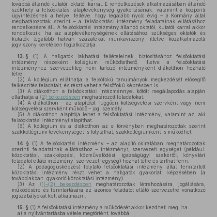
továbbá állandó kutatói, oktatói karral. E rendelkezések alkalmazásában állandó
székhely a felsőoktatási alaptevékenység gyakorlásának, valamint a központi
ügyintézésnek a helye, feltéve, hogy legalább nyolc évig – a Kormány által
meghatározottak szerint – a felsőoktatási intézmény feladatainak ellátásához
rendelkezésre áll. A felsőoktatási intézmény állandó oktatói, kutatói karral akkor
rendelkezik, ha az alaptevékenységének ellátásához szükséges oktatók és
kutatók legalább hatvan százalékát munkaviszony, illetve közalkalmazotti
jogviszony keretében foglalkoztatja.
13. §
(1)
A hallgatók lakhatási feltételeinek biztosításához felsőoktatási
intézmény részeként kollégium működtethető, illetve a felsőoktatási
intézményhez szervezetileg nem tartozó intézményként diákotthon hozható
létre.
(2)
A kollégium elláthatja a felsőfokú tanulmányok megkezdését elősegítő
felkészítés feladatait, és részt vehet a felsőfokú képzésben is.
(3)
A diákotthon a felsőoktatási intézménnyel kötött megállapodás alapján
elláthatja a
(2) bekezdésben
meghatározott feladatokat.
(4)
A diákotthon – az alapítótól függően költségvetési szervként vagy nem
költségvetési szervként működő – jogi személy.
(5)
A diákotthon alapítója lehet a felsőoktatási intézmény, valamint az, aki
felsőoktatási intézményt alapíthat.
(6)
A kollégium és a diákotthon az e törvényben meghatározottak szerint
szakkollégiumi tevékenységet is folytathat, szakkollégiumként is működhet.
14. §
(1)
A felsőoktatási intézmény – az alapító okiratában meghatározottak
szerinti feladatainak ellátásához – intézményt, szervezeti egységet (például:
közoktatási, szakképzési, közművelődési, igazságügyi szakértői, könyvtári
feladatot ellátó intézmény, szervezeti egység) hozhat létre és tarthat fenn.
(2)
A pedagógusképzést folytató felsőoktatási intézmény által fenntartott
közoktatási intézmény részt vehet a hallgatók gyakorlati képzésében (a
továbbiakban: gyakorló közoktatási intézmény).
(3)
Az
(1)–(2) bekezdésben
meghatározottak létrehozására, jogállására,
működésére és fenntartására az azonos feladatot ellátó szervezetre vonatkozó
jogszabályokat kell alkalmazni.
15. §
(1)
A felsőoktatási intézmény a működését akkor kezdheti meg, ha
a)
a nyilvántartásba vétele megtörtént, továbbá