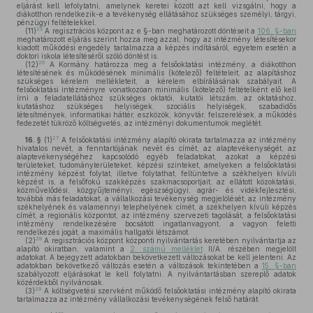
eljárást kell lefolytatni, amelynek keretei között azt kell vizsgálni, hogy a
diákotthon rendelkezik-e a tevékenység ellátásához szükséges személyi, tárgyi,
pénzügyi feltételekkel.
25
(11)
A regisztrációs központ az e §-ban meghatározott döntéseit a
106. §-ban
meghatározott eljárás szerint hozza meg azzal, hogy az intézmény létesítésekor
kiadott működési engedély tartalmazza a képzés indításáról, egyetem esetén a
doktori iskola létesítéséről szóló döntést is.
26
(12)
A Kormány határozza meg a felsőoktatási intézmény, a diákotthon
létesítésének és működésének minimális (kötelező) feltételeit, az alapításhoz
szükséges kérelem mellékleteit, a kérelem elbírálásának szabályait. A
felsőoktatási intézményre vonatkozóan minimális (kötelező) feltételként elő kell
írni a feladatellátáshoz szükséges oktatói, kutatói létszám, az oktatáshoz,
kutatáshoz szükséges helyiségek, szociális helyiségek, szabadidős
létesítmények, informatikai háttér, eszközök, könyvtár, felszerelések, a működés
fedezetét tükröző költségvetés, az intézményi dokumentumok meglétét.
27
16. §
(1)
A felsőoktatási intézmény alapító okirata tartalmazza az intézmény
hivatalos nevét, a fenntartójának nevét és címét, az alaptevékenységét, az
alaptevékenységéhez kapcsolódó egyéb feladatokat, azokat a képzési
területeket, tudományterületeket, képzési szinteket, amelyeken a felsőoktatási
intézmény képzést folytat, illetve folytathat, feltüntetve a székhelyen kívüli
képzést is, a felsőfokú szakképzés szakmacsoportjait, az ellátott közoktatási,
közművelődési, közgyűjteményi, egészségügyi, agrár- és vidékfejlesztési,
továbbá más feladatokat, a vállalkozási tevékenység megjelölését, az intézmény
székhelyének és valamennyi telephelyének címét, a székhelyen kívüli képzés
címét, a regionális központot, az intézmény szervezeti tagolását, a felsőoktatási
intézmény rendelkezésére bocsátott ingatlanvagyont, a vagyon feletti
rendelkezés jogát, a maximális hallgatói létszámot.
28
(2)
A regisztrációs központ központi nyilvántartás keretében nyilvántartja az
alapító okiratban, valamint a
2. számú melléklet
II/A. részében megjelölt
adatokat. A bejegyzett adatokban bekövetkezett változásokat be kell jelenteni. Az
adatokban bekövetkező változás esetén a változások tekintetében a
15. §-ban
szabályozott eljárásokat le kell folytatni. A nyilvántartásban szereplő adatok
közérdekből nyilvánosak.
29
(3)
A költségvetési szervként működő felsőoktatási intézmény alapító okirata
tartalmazza az intézmény vállalkozási tevékenységének felső határát.