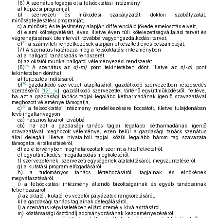
(6)
A szenátus fogadja el a felsőoktatási intézmény
a)
képzési programját,
b)
szervezeti és működési szabályzatát, doktori szabályzatát,
minőségfejlesztési programját,
c)
a minőség és teljesítmény alapján differenciáló jövedelemelosztás elveit,
d)
elemi költségvetését, éves, illetve éven túli kötelezettségvállalási tervét és
végrehajtásának ütemtervét, továbbá vagyongazdálkodási tervét,
74
e)
a számviteli rendelkezések alapján elkészített éves beszámolóját.
(7)
A szenátus határozza meg a felsőoktatási intézményben
a)
a hallgatói tanácsadás rendszerét,
b)
az oktatói munka hallgatói véleményezési rendszerét.
75
(8)
A szenátus az
a)-m)
pont tekintetében dönt, illetve az
n)-q)
pont
tekintetében dönthet
a)
fejlesztés indításáról,
76
b)
gazdálkodó szervezet alapításáról, gazdálkodó szervezetben részesedés
szerzéséről [
121. §
], gazdálkodó szervezettel történő együttműködésről, feltéve,
ha azt a gazdasági tanács tagjai legalább kétharmadának igenlő szavazatával
meghozott véleménye támogatja,
77
c)
a felsőoktatási intézmény rendelkezésére bocsátott, illetve tulajdonában
lévő ingatlanvagyon
ca)
hasznosításáról, továbbá
cb)
ha azt a gazdasági tanács tagjai legalább kétharmadának igenlő
szavazatával meghozott véleménye, ezen belül a gazdasági tanács szenátus
által delegált, illetve hivatalbóli tagjai közül legalább három tag szavazata
támogatta, értékesítéséről,
d)
az e törvényben meghatározottak szerint a hitelfelvételről,
e)
együttműködési megállapodás megkötéséről,
f)
szervezetének, szervezeti egységének átalakításáról, megszüntetéséről,
g)
a kutatási program elfogadásáról,
h)
a tudományos tanács létrehozásáról, tagjainak és elnökének
megválasztásáról,
i)
a felsőoktatási intézmény állandó bizottságainak és egyéb tanácsainak
létrehozásáról,
j)
az oktatói, kutatói és vezetői pályázatok rangsorolásáról,
k)
a gazdasági tanács tagjainak delegálásáról,
l)
a szenátus képviseletében eljáró személy kiválasztásáról,
m)
köztársasági ösztöndíj adományozásának kezdeményezéséről,