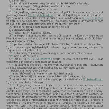
a)
a miniszter,
b)
a kormányzati tevékenység összehangolásáért felelős miniszter,
c)
az állami vagyon felügyeletéért felelős miniszter,
d)
az államháztartásért felelős miniszter.
43
(6)
A gazdasági tanács tagjai részére a delegálók utasítást nem adhatnak. A
gazdasági tanács
23. § (5) bekezdése
szerint delegált tagjai tevékenységükért
díjazásra nem jogosultak. 2010. január 1-jétől kezdődően a
(4)–(5) bekezdés
alapján történő delegálás, megismételt delegálás esetén a gazdasági tanács
tagjával a felsőoktatási intézmény létesít megbízási jogviszonyt.
(7)
Nem lehet tagja a gazdasági tanácsnak az, aki
a)
büntetett előéletű,
44
b)
polgármesteri tisztséget tölt be,
45
c)
a központi államigazgatási szervekről, valamint a Kormány tagja és az
államtitkárok jogállásáról szóló törvény szerint politikai vezetőnek minősülő állami
vezetői tisztséget tölt be,
46
d)
politikai pártban tisztséget tölt, illetve töltött be, fizetett pártalkalmazottként
foglalkoztatták vagy foglalkoztatják, feltéve, hogy a kizáró ok megszűnése óta
még nem telt el legalább öt év,
47
e)
önkormányzati, országgyűlési vagy európai parlamenti képviselő,
48
f)
tagja a szenátusnak,
49
g)
tagja – a
23. § (5) bekezdés
szerint delegált tagok kivételével – más
felsőoktatási intézmény gazdasági tanácsának,
50
h)
az állami felsőoktatási intézmények kivételével, a miniszter felügyelete
alatt álló költségvetési szervvel közalkalmazotti jogviszonyban áll,
i)
betöltötte a hetvenedik életévét,
51
j)
más felsőoktatási intézmény szenátusának a tagja,
52
k)
más felsőoktatási intézmény vezető beosztású alkalmazottja.
(8)
A rektor tekintetében – az
a)
és a
g)–i)
pont kivételével – a
(7) bekezdésben
foglaltakat nem kell alkalmazni.
53
(9)
A gazdasági tanács ülésére – a napirend és az előterjesztések
megküldésével, az ülés előtt legalább öt munkanappal – meg kell hívni a
kincstár képviselőjét, aki tanácskozási joggal vesz részt az ülésen, és véleményt
nyilváníthat minden olyan kérdésben, amely a közpénz, közvagyon célszerű és
gazdaságos felhasználását érinti. A megbízott részére a felsőoktatási intézmény
köteles a szükséges információkat megadni. A megbízott véleményét, kérésére, a
felsőoktatási intézmény és a miniszter által vezetett minisztérium honlapján
közzé kell tenni. A megbízott a tevékenységéről évente legalább egyszer
tájékoztatást ad a felsőoktatási intézmény fenntartójának és a kincstárnak.