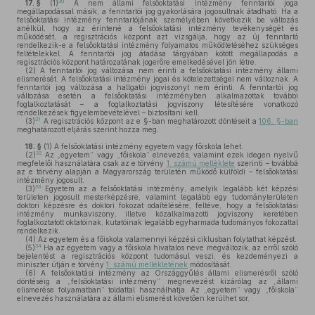
30
17. §
(1)
A nem állami felsőoktatási intézmény fenntartói joga
megállapodással másik, a fenntartói jog gyakorlására jogosultnak átadható. Ha a
felsőoktatási intézmény fenntartójának személyében következik be változás
anélkül, hogy az érintené a felsőoktatási intézmény tevékenységét és
működését, a regisztrációs központ azt vizsgálja, hogy az új fenntartó
rendelkezik-e a felsőoktatási intézmény folyamatos működtetéséhez szükséges
feltételekkel. A fenntartói jog átadása tárgyában kötött megállapodás a
regisztrációs központ határozatának jogerőre emelkedésével jön létre.
(2)
A fenntartói jog változása nem érinti a felsőoktatási intézmény állami
elismerését. A felsőoktatási intézmény jogai és kötelezettségei nem változnak. A
fenntartói jog változása a hallgatói jogviszonyt nem érinti. A fenntartói jog
változása esetén a felsőoktatási intézményben alkalmazottak további
foglalkoztatását – a foglalkoztatási jogviszony létesítésére vonatkozó
rendelkezések figyelembevételével – biztosítani kell.
31
(3)
A regisztrációs központ az e §-ban meghatározott döntéseit a
106. §-ban
meghatározott eljárás szerint hozza meg.
18. §
(1)
A felsőoktatási intézmény egyetem vagy főiskola lehet.
32
(2)
Az „egyetem” vagy „főiskola” elnevezés, valamint ezek idegen nyelvű
megfelelői használatára csak az e törvény
1. számú melléklete
szerinti – továbbá
az e törvény alapján a Magyarország területén működő külföldi – felsőoktatási
intézmény jogosult.
33
(3)
Egyetem az a felsőoktatási intézmény, amelyik legalább két képzési
területen jogosult mesterképzésre, valamint legalább egy tudományterületen
doktori képzésre és doktori fokozat odaítélésére, feltéve, hogy a felsőoktatási
intézmény munkaviszony, illetve közalkalmazotti jogviszony keretében
foglalkoztatott oktatóinak, kutatóinak legalább egyharmada tudományos fokozattal
rendelkezik.
(4)
Az egyetem és a főiskola valamennyi képzési ciklusban folytathat képzést.
34
(5)
Ha az egyetem vagy a főiskola hivatalos neve megváltozik, az erről szóló
bejelentést a regisztrációs központ tudomásul veszi, és kezdeményezi a
miniszter útján e törvény
1. számú mellékletének
módosítását.
(6)
A felsőoktatási intézmény az Országgyűlés állami elismerésről szóló
döntéséig a „felsőoktatási intézmény” megnevezést kizárólag az „állami
elismerése folyamatban” toldattal használhatja. Az „egyetem” vagy „főiskola”
elnevezés használatára az állami elismerést követően kerülhet sor.