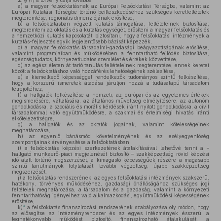
2. §
(1)
E törvény célja továbbá
a)
a magyar felsőoktatásnak az Európai Felsőoktatási Térségbe, valamint az
Európai Kutatási Térségbe történő beilleszkedéséhez szükséges keretfeltételek
megteremtése, regionális dimenziójának erősítése,
b)
a felsőoktatásban végzett kutatás támogatása, feltételeinek biztosítása;
megteremteni az oktatás és a kutatás egységét, erősíteni a magyar felsőoktatás és
a nemzetközi kutatás kapcsolatát, biztosítani, hogy a felsőoktatási intézmények a
kutatás-fejlesztés egyik legjelentősebb bázisát képezzék,
c)
a magyar felsőoktatás társadalmi-gazdasági beágyazottságának erősítése,
valamint programjaiban és működésében a fenntartható fejlődés biztosítása,
egészségtudatos, környezettudatos szemlélet és értékek közvetítése,
d)
az egész életen át tartó tanulás feltételeinek megteremtése, ennek keretei
között a felsőoktatáshoz való hozzáférés lehetőségének szélesítése,
e)
a kiemelkedő képességgel rendelkezők tudományos szintű felkészítése,
hogy a korszerű ismeretek átadása járuljon hozzá a tudásalapú társadalom
létrejöttéhez,
f)
a hallgatók felkészítése a nemzeti, az európai és az egyetemes értékek
megismerésére, vállalására, az általános műveltség elmélyítésére, az autonóm
gondolkodásra, a szociális és morális kérdések iránt nyitott gondolkodásra, a civil
társadalommal való együttműködésre, a szakmai és értelmiségi hivatás iránti
elkötelezettségre,
g)
a hallgatók és az oktatók jogainak, valamint kötelességeinek
meghatározása,
h)
az egyenlő bánásmód követelményének és az esélyegyenlőség
szempontjainak érvényesítése a felsőoktatásban,
i)
a felsőoktatás képzési szerkezetének átalakításával lehetővé tenni a –
hallgató munkaerő-piaci megjelenését biztosító – szakképzettség rövid képzési
idő alatt történő megszerzését, a kimagasló képességűek részére a magasabb
szintű tanulmányok folytatását, további végzettség, újabb szakképzettség
megszerzését,
j)
a felsőoktatás rendszerének, az egyes felsőoktatási intézmények szakszerű,
hatékony, törvényes működéséhez, gazdasági önállóságához szükséges jogi
feltételek meghatározása, a társadalom és a gazdaság, valamint a környezeti
fenntarthatóság igényeihez való alkalmazkodási, együttműködési képességének
erősítése,
4
k)
a felsőoktatás finanszírozási rendszerének szabályozása oly módon, hogy
az elősegítse az intézményrendszer és az egyes intézmények ésszerű, a
leghatékonyabb működést biztosító, finanszírozható átalakulását, a