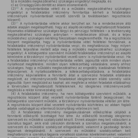
b)
a működés megkezdéséhez szükséges engedélyt megkapta, és
c)
az Országgyűlés döntött az állami elismeréséről.
20
(2)
A nyilvántartásba vételt és a működés megkezdéséhez szükséges
engedélyt a felsőoktatási intézmény fenntartója kérheti a felsőoktatási
intézmények nyilvántartását vezető szervtől (a továbbiakban: regisztrációs
központ).
21
(3)
A nyilvántartásba vételre akkor kerülhet sor, ha a rendelkezésre álló
adatok alapján megállapítható, hogy az alapító okiratban meghatározott feladatok
folyamatos ellátásához szükséges tárgyi és pénzügyi feltételek – a tevékenység
megkezdéséhez szükséges arányban – rendelkezésre állnak, és a teljes
működéshez szükséges mértékig fokozatosan megteremthetők. Ha a regisztrációs
központ megállapítja, hogy a nyilvántartásba vétel feltételei fennállnak, a
felsőoktatási intézményt nyilvántartásba veszi, és meghatározza, hogy milyen
feltételek teljesítése mellett adja meg a működés megkezdéséhez szükséges
engedélyt. A költségvetési szervként működő felsőoktatási intézményt az alapító
kérelmére a törzskönyvi nyilvántartást vezető szerv is nyilvántartásba veszi. Ha
a felsőoktatási intézményt nyilvántartásba vették, jogosulttá válik minden olyan
nyilatkozat megtételére, minden olyan kötelezettség vállalására, amely ahhoz
szükséges, hogy a működés megkezdéséhez az engedély kiadásának feltételei
teljesüljenek. A nyilatkozattételre, a kötelezettségvállalásra, a felsőoktatási
intézmény képviseletére a fenntartó által a szervezési feladatok ellátására
megbízott, az intézményvezetői feladatokat ideiglenesen ellátó személy válik
jogosulttá. Ilyen megbízást az kaphat, aki megfelel a rektori feladatok ellátásához
e törvényben meghatározott feltételeknek. Az ideiglenes intézményvezetői
megbízás a rektor kinevezéséig szól.
(4)
A felsőoktatási intézmény, ha nem költségvetési szervként működik, a
regisztrációs központ által vezetett nyilvántartásba történő bejegyzéssel, ha
költségvetési szervként működik, a törzskönyvi nyilvántartásba vétellel jön létre.
A regisztrációs központ által vezetett nyilvántartás közhiteles, az abban foglalt
adatok valódiságát az ellenkező bizonyításig vélelmezni kell.
(5)
A felsőoktatási intézmény megalakulásának előkészítése céljából a
fenntartó előkészítő bizottságot hoz létre. Az előkészítő bizottság ideiglenes
szervezeti és működési szabályzatot készít. Ennek alapján meg kell választani a
szenátus tagjait, akik első ülésükön döntenek a szenátus megalakulásáról, a
szervezeti és működési szabályzat elfogadásáról, valamint a gazdasági tanács
tagjainak delegálásáról. A szervezeti és működési szabályzatban kell
meghatározni a szenátus tagjaira vonatkozó szakmai követelményeket, valamint