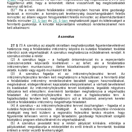
függetlenül attól, hogy a lemondott, illetve visszahívott tag megbízatásából
mennyi idő telt el.
73
(5)
Ha a nem állami felsőoktatási intézményben hoznak létre gazdasági
tanácsot, a miniszter, a kormányzati tevékenység összehangolásáért felelős
miniszter, az állami vagyon felügyeletéért felelős miniszter, az államháztartásért
felelős miniszter
23. §-ban
és
26. §-ban
meghatározott jogait és kötelességeit a
fenntartó gyakorolja. A kincstár képviselőjére vonatkozó rendelkezéseket nem
kell alkalmazni.
A szenátus
27. §
(1)
A szenátus az alapító okiratban meghatározottak figyelembevételével
határozza meg a felsőoktatási intézmény képzési és kutatási feladatait, továbbá
ellenőrzi azok végrehajtását. A szenátus meghatározza működésének rendjét. A
szenátus elnöke a rektor.
(2)
A szenátus tagja – a hallgatói önkormányzat és a reprezentatív
szakszervezetek képviselői kivételével – az lehet, aki a felsőoktatási
intézményben munkaviszony, illetve közalkalmazotti jogviszony keretében
oktatói, kutatói vagy egyéb munkakört tölt be.
(3)
A szenátus fogadja el az intézményfejlesztési tervet. Az
intézményfejlesztési tervben kell meghatározni a fejlesztéssel, a fenntartó által
a felsőoktatási intézmény rendelkezésére bocsátott vagyon hasznosításával,
megóvásával, elidegenítésével kapcsolatos elképzeléseket, a várható bevételeket
és kiadásokat. Az intézményfejlesztési tervet középtávra, legalább négyéves
időszakra kell elkészíteni, évenkénti bontásban meghatározva a végrehajtás
feladatait. Az intézményfejlesztési terv része a foglalkoztatási terv. A
foglalkoztatási tervben kell meghatározni azt a létszámot, amelynek keretei
között a felsőoktatási intézmény megoldhatja feladatait.
(4)
A szenátus – az intézményfejlesztési tervvel összhangban – fogadja el a
kutatási-fejlesztési-innovációs stratégiát. A kutatási-fejlesztési-innovációs
stratégiát meg kell küldeni a regionális fejlesztési tanács részére, hogy
figyelembe lehessen venni a régió társadalmi, gazdasági fejlesztését szolgáló
középtávú program elkészítésénél és végrehajtásánál.
(5)
A szenátus javaslatot tesz a rektori pályázat kiírására, elbírálja a
pályázatokat, megválasztja a rektorjelöltet és erről értesíti a fenntartót, továbbá
értékeli a rektor vezetői tevékenységét.