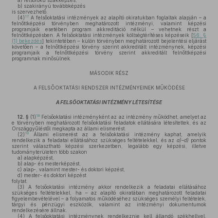
a)
felsőfokú szakképzés,
b)
szakirányú továbbképzés
is szervezhető.
17
(4)
A felsőoktatási intézmények az alapító okiratukban foglaltak alapján – a
felnőttképzési törvényben meghatározott intézményi, valamint képzési
programjaik esetében program akkreditáció nélkül – vehetnek részt a
felnőttképzésben. A felsőoktatási intézmények költségtérítéses képzéseik [
56. §
(1) bekezdés
] tekintetében – külön törvényben meghatározott bejelentési eljárást
követően – a felnőttképzési törvény szerint akkreditált intézménynek, képzési
programjaik a felnőttképzési törvény szerint akkreditált felnőttképzési
programnak minősülnek.
MÁSODIK RÉSZ
A FELSŐOKTATÁSI RENDSZER INTÉZMÉNYEINEK MŰKÖDÉSE
A FELSŐOKTATÁSI INTÉZMÉNY LÉTESÍTÉSE
18
12. §
(1)
Felsőoktatási intézményként az az intézmény működhet, amelyet az
e törvényben meghatározott felsőoktatási feladatok ellátására létesítettek, és az
Országgyűléstől megkapta az állami elismerést.
19
(2)
Állami elismerést az a felsőoktatási intézmény kaphat, amelyik
rendelkezik a feladatai ellátásához szükséges feltételekkel, és az
a)–d)
pontok
szerint választható képzési szerkezetben, legalább egy képzési, illetve
tudományterületen több szakon
a)
alapképzést,
b)
alap- és mesterképzést,
c)
alap-, valamint mester- és doktori képzést,
d)
mester- és doktori képzést
folytat.
(3)
A felsőoktatási intézmény akkor rendelkezik a feladatai ellátásához
szükséges feltételekkel, ha – az alapító okiratában meghatározott feladatai
figyelembevételével – a folyamatos működéséhez szükséges személyi feltételek,
tárgyi és pénzügyi eszközök, valamint az intézményi dokumentumok
rendelkezésére állnak.
(4)
A felsőoktatási intézménynek rendelkeznie kell állandó székhellyel,