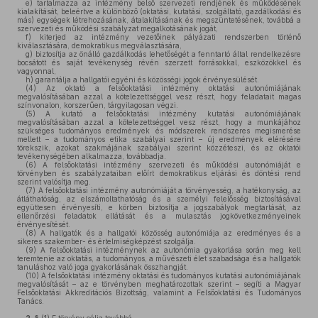
e)
tartalmazza az intézmény belső szervezeti rendjének és működésének
kialakítását, beleértve a különböző (oktatási, kutatási, szolgáltató, gazdálkodási és
más) egységek létrehozásának, átalakításának és megszüntetésének, továbbá a
szervezeti és működési szabályzat megalkotásának jogát,
f)
kiterjed az intézmény vezetőinek pályázati rendszerben történő
kiválasztására, demokratikus megválasztására,
g)
biztosítja az önálló gazdálkodás lehetőségét a fenntartó által rendelkezésre
bocsátott és saját tevékenység révén szerzett forrásokkal, eszközökkel és
vagyonnal,
h)
garantálja a hallgatói egyéni és közösségi jogok érvényesülését.
(4)
Az oktató a felsőoktatási intézmény oktatási autonómiájának
megvalósításában azzal a kötelezettséggel vesz részt, hogy feladatait magas
színvonalon, korszerűen, tárgyilagosan végzi.
(5)
A kutató a felsőoktatási intézmény kutatási autonómiájának
megvalósításában azzal a kötelezettséggel vesz részt, hogy a munkájához
szükséges tudományos eredmények és módszerek rendszeres megismerése
mellett – a tudományos etika szabályai szerint – új eredmények elérésére
törekszik, azokat szakmájának szabályai szerint közzéteszi, és az oktatói
tevékenységében alkalmazza, továbbadja.
(6)
A felsőoktatási intézmény szervezeti és működési autonómiáját e
törvényben és szabályzataiban előírt demokratikus eljárási és döntési rend
szerint valósítja meg.
(7)
A felsőoktatási intézmény autonómiáját a törvényesség, a hatékonyság, az
átláthatóság, az elszámoltathatóság és a személyi felelősség biztosításával
együttesen érvényesíti, e körben biztosítja a jogszabályok megtartását, az
ellenőrzési feladatok ellátását és a mulasztás jogkövetkezményeinek
érvényesítését.
(8)
A hallgatók és a hallgatói közösség autonómiája az eredményes és a
sikeres szakember- és értelmiségképzést szolgálja.
(9)
A felsőoktatási intézménynek az autonómia gyakorlása során meg kell
teremtenie az oktatás, a tudományos, a művészeti élet szabadsága és a hallgatók
tanuláshoz való joga gyakorlásának összhangját.
(10)
A felsőoktatási intézmény oktatási és tudományos kutatási autonómiájának
megvalósítását – az e törvényben meghatározottak szerint – segíti a Magyar
Felsőoktatási Akkreditációs Bizottság, valamint a Felsőoktatási és Tudományos
Tanács.