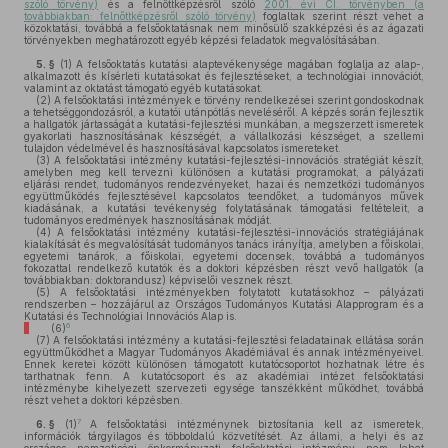
szóló törvény)
és a felnőttképzésről szóló
2001. évi CI. törvényben (a
továbbiakban: felnőttképzésről szóló törvény)
foglaltak szerint részt vehet a
közoktatási, továbbá a felsőoktatásnak nem minősülő szakképzési és az ágazati
törvényekben meghatározott egyéb képzési feladatok megvalósításában.
5. §
(1)
A felsőoktatás kutatási alaptevékenysége magában foglalja az alap-,
alkalmazott és kísérleti kutatásokat és fejlesztéseket, a technológiai innovációt,
valamint az oktatást támogató egyéb kutatásokat.
(2)
A felsőoktatási intézmények e törvény rendelkezései szerint gondoskodnak
a tehetséggondozásról, a kutatói utánpótlás neveléséről. A képzés során fejlesztik
a hallgatók jártasságát a kutatási-fejlesztési munkában, a megszerzett ismeretek
gyakorlati hasznosításának készségét, a vállalkozási készséget, a szellemi
tulajdon védelmével és hasznosításával kapcsolatos ismereteket.
(3)
A felsőoktatási intézmény kutatási-fejlesztési-innovációs stratégiát készít,
amelyben meg kell tervezni különösen a kutatási programokat, a pályázati
eljárási rendet, tudományos rendezvényeket, hazai és nemzetközi tudományos
együttműködés fejlesztésével kapcsolatos teendőket, a tudományos művek
kiadásának, a kutatási tevékenység folytatásának támogatási feltételeit, a
tudományos eredmények hasznosításának módját.
(4)
A felsőoktatási intézmény kutatási-fejlesztési-innovációs stratégiájának
kialakítását és megvalósítását tudományos tanács irányítja, amelyben a főiskolai,
egyetemi tanárok, a főiskolai, egyetemi docensek, továbbá a tudományos
fokozattal rendelkező kutatók és a doktori képzésben részt vevő hallgatók (a
továbbiakban: doktorandusz) képviselői vesznek részt.
(5)
A felsőoktatási intézményekben folytatott kutatásokhoz – pályázati
rendszerben – hozzájárul az Országos Tudományos Kutatási Alapprogram és a
Kutatási és Technológiai Innovációs Alap is.
6
(6)
(7)
A felsőoktatási intézmény a kutatási-fejlesztési feladatainak ellátása során
együttműködhet a Magyar Tudományos Akadémiával és annak intézményeivel.
Ennek keretei között különösen támogatott kutatócsoportot hozhatnak létre és
tarthatnak fenn. A kutatócsoport és az akadémiai intézet felsőoktatási
intézménybe kihelyezett szervezeti egysége tanszékként működhet, továbbá
részt vehet a doktori képzésben.
7
6. §
(1)
A felsőoktatási intézménynek biztosítania kell az ismeretek,
információk tárgyilagos és többoldalú közvetítését. Az állami, a helyi és az