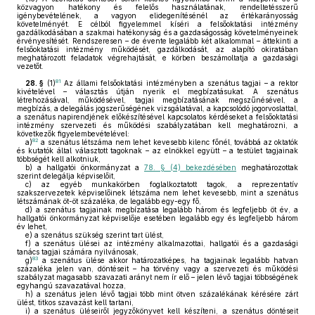
közvagyon hatékony és felelős használatának, rendeltetésszerű
igénybevételének, a vagyon elidegenítésénél az értékarányosság
követelményét. E célból figyelemmel kíséri a felsőoktatási intézmény
gazdálkodásában a szakmai hatékonyság és a gazdaságosság követelményeinek
érvényesítését. Rendszeresen – de évente legalább két alkalommal – áttekinti a
felsőoktatási intézmény működését, gazdálkodását, az alapító okiratában
meghatározott feladatok végrehajtását, e körben beszámoltatja a gazdasági
vezetőt.
81
28. §
(1)
Az állami felsőoktatási intézményben a szenátus tagjai – a rektor
kivételével – választás útján nyerik el megbízatásukat. A szenátus
létrehozásával, működésével, tagjai megbízatásának megszűnésével, a
megbízás, a delegálás jogszerűségének vizsgálatával, a kapcsolódó jogorvoslattal,
a szenátus napirendjének előkészítésével kapcsolatos kérdéseket a felsőoktatási
intézmény szervezeti és működési szabályzatában kell meghatározni, a
következők figyelembevételével:
82
a)
a szenátus létszáma nem lehet kevesebb kilenc főnél, továbbá az oktatók
és kutatók által választott tagoknak – az elnökkel együtt – a testület tagjainak
többségét kell alkotniuk,
b)
a hallgatói önkormányzat a
78. § (4) bekezdésében
meghatározottak
szerint delegálja képviselőit,
c)
az egyéb munkakörben foglalkoztatott tagok, a reprezentatív
szakszervezetek képviselőinek létszáma nem lehet kevesebb, mint a szenátus
létszámának öt-öt százaléka, de legalább egy-egy fő,
d)
a szenátus tagjainak megbízatása legalább három és legfeljebb öt év, a
hallgatói önkormányzat képviselője esetében legalább egy és legfeljebb három
év lehet,
e)
a szenátus szükség szerint tart ülést,
f)
a szenátus ülései az intézmény alkalmazottai, hallgatói és a gazdasági
tanács tagjai számára nyilvánosak,
83
g)
a szenátus ülése akkor határozatképes, ha tagjainak legalább hatvan
százaléka jelen van, döntéseit – ha törvény vagy a szervezeti és működési
szabályzat magasabb szavazati arányt nem ír elő – jelen lévő tagjai többségének
egyhangú szavazatával hozza,
h)
a szenátus jelen lévő tagjai több mint ötven százalékának kérésére zárt
ülést, titkos szavazást kell tartani,
i)
a szenátus üléseiről jegyzőkönyvet kell készíteni, a szenátus döntéseit