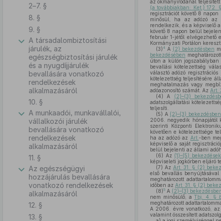
az okmányirodánál teljesített
2–7. §
(a továbbiakban: Ket.) 172.
regisztrációt követő 8 napon 
8. §
minősül, ha az adózó a
rendelkezik, és a képviselő a
9. §
követő 8 napon belül bejelen
február 1-jétől elvégezhető 
A társadalombiztosítási
Kormányzati Portálon kereszt
járulék, az
4
(3)
A
(2) bekezdésben
me
bekezdésében
meghatározott 
egészségbiztosítási járulék
úton a külön jogszabályban 
és a nyugdíjjárulék
bevallási kötelezettség vála
bevallására vonatkozó
választó adózó regisztrációs
kötelezettség teljesítésére
rendelkezések
meghatalmazás vagy megbízá
alkalmazásáról
adóazonosító számát. Az
Art.
(4)
A
(2)–(3) bekezdés
10. §
adatszolgáltatási kötelezetts
teljesíti.
A munkaadói, munkavállalói,
(5)
A
(2)–(3) bekezdésbe
vállalkozói járulék
2006. negyedik hónapjától k
szerinti Központi Elektron
bevallására vonatkozó
követően e kötelezettsége tel
rendelkezések
ha az adózó az
Art.
-ben meg
képviselő a saját regisztrác
alkalmazásáról
belül bejelenti az állami adó
(6)
Az
(1)–(5) bekezdése
11. §
képviseleti jogkörben eljáró
Az egészségügyi
(7)
Az
Art. 31. § (2) bek
első bevallás benyújtásáva
hozzájárulás bevallására
meghatározott adattartalomma
vonatkozó rendelkezések
időben az
Art. 31. § (2) bek
5
(8)
A
(2)–(3) bekezdésbe
alkalmazásáról
nem minősülő, a
Tbj. 4. §
meghatározott adattartalommal
12. §
A 2006. évre vonatkozó, a
valamint összesített adatszol
13. §
a)
a jogi személyiséggel n