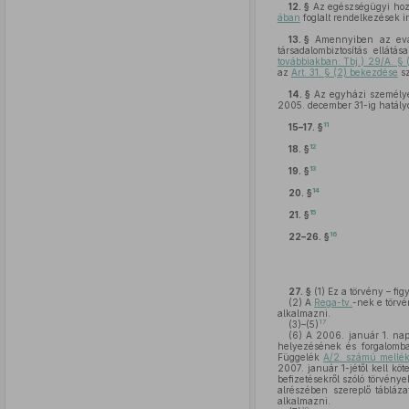
12. §
Az egészségügyi hozz
ában
foglalt rendelkezések i
13. §
Amennyiben az eva a
társadalombiztosítás ellátá
továbbiakban: Tbj.) 29/A. §
az
Art. 31. § (2) bekezdése
sz
14. §
Az egyházi személye
2005. december 31-ig hatályos
11
15–17. §
12
18. §
13
19. §
14
20. §
15
21. §
16
22–26. §
27. §
(1)
Ez a törvény – fi
(2)
A
Rega-tv.
-nek e törvé
alkalmazni.
17
(3)–(5)
(6)
A 2006. január 1. napj
helyezésének és forgalomban
Függelék
A/2. számú mellék
2007. január 1-jétől kell kö
befizetésekről szóló törvénye
alrészében szereplő tábláza
alkalmazni.