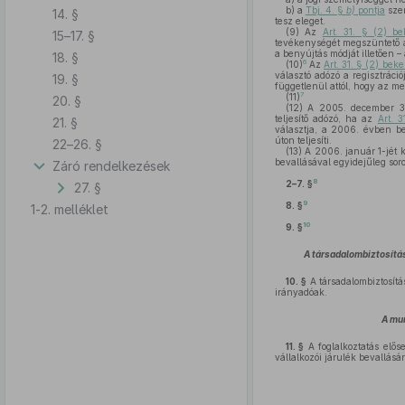
b)
a
Tbj. 4. §
b)
pontja
szer
14. §
tesz eleget.
(9)
Az
Art. 31. § (2) b
15–17. §
tevékenységét megszüntető adó
a benyújtás módját illetően –
18. §
6
(10)
Az
Art. 31. § (2) be
választó adózó a regisztráció
19. §
függetlenül attól, hogy az me
7
(11)
20. §
(12)
A 2005. december 31-
teljesítő adózó, ha az
Art. 
21. §
választja, a 2006. évben be
úton teljesíti.
22–26. §
(13)
A 2006. január 1-jét 
bevallásával egyidejűleg soron
Záró rendelkezések
8
2–7. §
27. §
9
8. §
1-2. melléklet
10
9. §
A társadalombiztosítás
10. §
A társadalombiztosítá
irányadóak.
A mun
11. §
A foglalkoztatás elős
vállalkozói járulék bevallásá