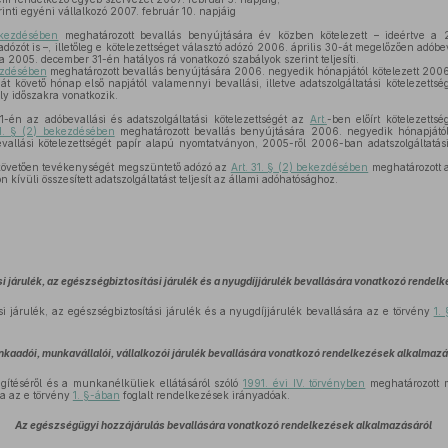
inti egyéni vállalkozó 2007. február 10. napjáig
ekezdésében
meghatározott bevallás benyújtására év közben kötelezett – ideértve a 
zót is –, illetőleg e kötelezettséget választó adózó 2006. április 30-át megelőzően adóbeva
 a 2005. december 31-én hatályos rá vonatkozó szabályok szerint teljesíti.
kezdésében
meghatározott bevallás benyújtására 2006. negyedik hónapjától kötelezett 2006
ját követő hónap első napjától valamennyi bevallási, illetve adatszolgáltatási kötelezettségé
ly időszakra vonatkozik.
én az adóbevallási és adatszolgáltatási kötelezettségét az
Art.
-ben előírt kötelezetts
31. § (2) bekezdésében
meghatározott bevallás benyújtására 2006. negyedik hónapjátó
vallási kötelezettségét papír alapú nyomtatványon, 2005-ről 2006-ban adatszolgáltatási 
követően tevékenységét megszüntető adózó az
Art. 31. § (2) bekezdésében
meghatározott a
 kívüli összesített adatszolgáltatást teljesít az állami adóhatósághoz.
i járulék, az egészségbiztosítási járulék és a nyugdíjjárulék bevallására vonatkozó rende
si járulék, az egészségbiztosítási járulék és a nyugdíjjárulék bevallására az e törvény
1.
kaadói, munkavállalói, vállalkozói járulék bevallására vonatkozó rendelkezések alkalmaz
egítéséről és a munkanélküliek ellátásáról szóló
1991. évi IV. törvényben
meghatározott 
ra az e törvény
1. §-ában
foglalt rendelkezések irányadóak.
Az egészségügyi hozzájárulás bevallására vonatkozó rendelkezések alkalmazásáról