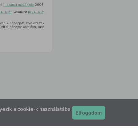
int
1. számú melléklete
2006.
/A. §-át
, valamint
181/A. §-át
edik hónapjától kötelezettek
ított 6 hónapot követően, más
yezik a cookie-k használatába.
Elfogadom