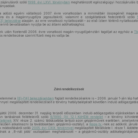
ájárulásról szóló
1998. évi LXVI. törvényben
meghatározott egészségügyi hozzájárulás b
rányadóak.
dózó egyéni vállalkozó 2007. évre vonatkozóan a minimálbér összegénél magasabb
saira és a magánnyugdíjra jogosultakról, valamint e szolgáltatások fedezetéről szóló
 (3) bekezdése
alapján, az erre vonatkozó nyilatkozatát – az első ízben történő nyilatkozat
erinti bevallásában nyújtja be az állami adóhatósághoz.
k után fizetendő 2006. évre vonatkozó magán-nyugdíjpénztári tagdíjat az egyház a
Tb
 rendelkezése szerint fizeti meg és vallja be.
Záró rendelkezések
gyelemmel a
(8)–(14) bekezdésekben
foglalt rendelkezésekre is – 2006. január 1-jén lép hat
nnyel megállapított rendelkezéseit e törvény hatálybalépését követően induló adóigazgatási
ától 2006. december 31. napjáig terjedő időszakban induló adóigazgatási eljárásokban 
 tartásának feltételeiről szóló
6/1990. (IV. 12.) KöHÉM rendelet
– e törvény kihirdet
letének
XIV. része 2. számú táblázatába tartozó azon gépjárművek esetében, amelyekné
telezően alkalmazni (a továbbiakban: gépjármű-osztály), a
Rega-tv.
-nek az adókról, járulé
k módosításáról szóló
2005. évi CXIX. törvénnyel
megállapított Melléklete I. része 1. Adóté
tnak a „8-nál jobb” oszlopában meghatározott – a gépjármű-osztály adókategóriájának 