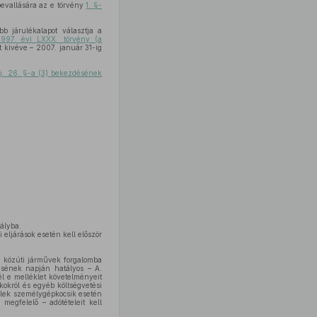
evallására az e törvény
1. §-
 járulékalapot választja a
1997. évi LXXX. törvény (a
ot kivéve – 2007. január 31-ig
j. 26. §-a (3) bekezdésének
ályba.
 eljárások esetén kell először
a közúti járművek forgalomba
ésének napján hatályos – A.
l e melléklet követelményeit
kokról és egyéb költségvetési
telek személygépkocsik esetén
megfelelő – adótételeit kell