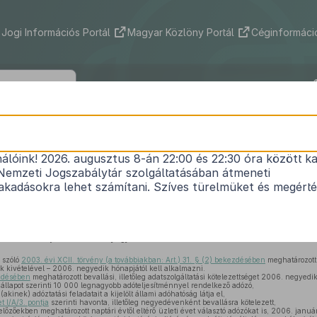
Jogi Információs Portál
Magyar Közlöny Portál
Céginformáció
2005. évi CLXIII. törvény
nálóink! 2026. augusztus 8-án 22:00 és 22:30 óra között ka
ndjéről szóló törvény egyes rendelkezéseinek alka
Nemzeti Jogszabálytár szolgáltatásában átmeneti
ításáról, valamint egyes adótörvények módosítá
kadásokra lehet számítani. Szíves türelmüket és megért
Hatályos: 2007. 07. 01. – 2012. 12. 31.
Az adózás rendjéről szóló törvény egyes rendelkezéseinek alkalmazásáról és módosításáró
 szóló
2003. évi XCII. törvény (a továbbiakban: Art.) 31. § (2) bekezdésében
meghatározott 
ek kivételével – 2006. negyedik hónapjától kell alkalmazni.
ezdésében
meghatározott bevallási, illetőleg adatszolgáltatási kötelezettséget 2006. negyedi
állapot szerinti 10 000 legnagyobb adóteljesítménnyel rendelkező adózó,
kinek) adóztatási feladatait a kijelölt állami adóhatóság látja el,
t I/A/3. pontja
szerinti havonta, illetőleg negyedévenként bevallásra kötelezett,
őzőekben meghatározott naptári évtől eltérő üzleti évet választó adózókat is, 2006. január 