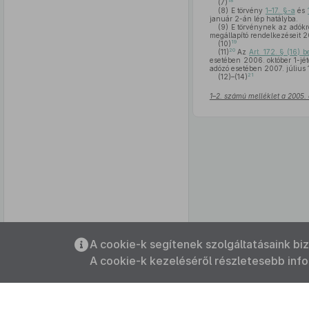
18
(7)
(8)
E törvény
1–17. §-a
és
január 2-án lép hatályba.
(9)
E törvénynek az adókról
megállapító rendelkezéseit 2
19
(10)
20
(11)
Az
Art. 172. § (16) 
esetében 2006. október 1-jét
adózó esetében 2007. július 1
21
(12)–(14)
1–2. számú melléklet a 2005. 
Az oldalmenübe visszatéréshez
A cookie-k segítenek szolgáltatásaink bi
használhatja az
ALT + S
billentyűket.
A cookie-k kezeléséről részletesebb inf