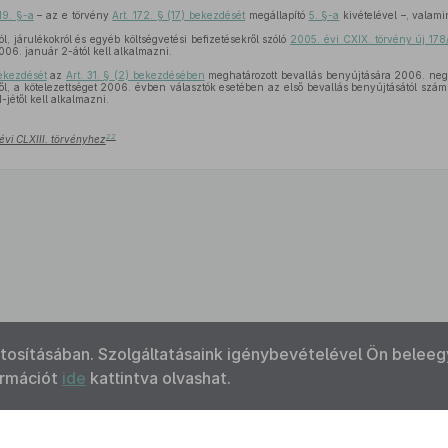
19. §-a
– az e törvény
Art. 172. § (17) bekezdését
megállapító
5. §-a
kivételével –, valam
, járulékokról és egyéb költségvetési befizetésekről szóló
2005. évi CXIX. törvény új 178
006. január 2-ától kell alkalmazni.
bekezdését
az
Art. 31. § (2) bekezdésében
meghatározott bevallás benyújtására 2006. negy
ől, a kötelezettséget 2006. évben választók esetében az első bevallás benyújtásától szám
-jétől kell alkalmazni.
22
évi CLXIII. törvényhez
ztosításában. Szolgáltatásaink igénybevételével Ön beleeg
ormációt
ide
kattintva olvashat.