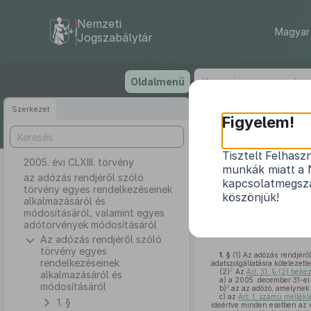
Nemzeti
Magyar 
Jogszabálytár
Ugrás
Oldalmenü
a
tartalomra
Szerkezet
Figyelem!
Tisztelt Felhasz
2005. évi CLXIII. törvény
az adózás re
munkák miatt a 
módos
az adózás rendjéről szóló
kapcsolatmegsza
törvény egyes rendelkezéseinek
köszönjük!
alkalmazásáról és
módosításáról, valamint egyes
adótörvények módosításáról
Az adózás rendjéről szóló
törvény egyes
1. §
(1)
Az adózás rendjéről
rendelkezéseinek
adatszolgáltatásra kötelezett
2
(2)
Az
Art. 31. § (2) bek
alkalmazásáról és
a)
a 2005. december 31-ei 
módosításáról
3
b)
az az adózó, amelynek (a
c)
az
Art. 1. számú mellékle
1. §
ideértve minden esetben az el