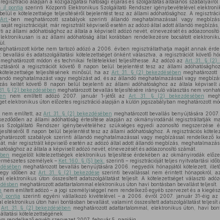
 regisztráció alapján a közigazgatási hatósági eljárás és szolgáltatás általános szabályairól
 §
j)
pontja
szerinti Központi Elektronikus Szolgáltató Rendszer igénybevételével elektronik
belül e kötelezettsége teljesítéséről bejelentést tesz az állami adóhatósághoz. A regisztráció
z
Art.
-ben meghatározott szabályok szerinti állandó meghatalmazással vagy megbízáss
 saját regisztrációját, már regisztrált képviselő esetén az adózó által adott állandó megbíz
ti az állami adóhatósághoz az általa a képviselt adózó nevét, elnevezését és adóazonosító
elektronikusan is az állami adóhatóság által korábban rendelkezésre bocsátott elektronik
ül.
ghatározott körbe nem tartozó adózó a 2006. évben regisztráltathatja magát annak érd
bevallási és adatszolgáltatási kötelezettséget önként választva, a regisztrációt követő hó
meghatározott módon és technikai feltételekkel teljesíthesse. Az adózó az
Art. 31. § (2
sztásáról a regisztrációt követő 8 napon belül bejelentést tesz az állami adóhatósághoz.
 kötelezettsége teljesítésének minősül, ha az
Art. 31. § (2) bekezdésében
meghatározott b
 állandó meghatalmazást vagy megbízást ad, és az állandó meghatalmazással vagy megbízás
s keltét követő 8 napon belül bejelenti az állami adóhatósághoz az általa képviselt 
 31. § (2) bekezdésében
meghatározott bevallás teljesítésére irányuló választás nem vonhat
ben
nem említett adózó 2007. január 1-jétől az
Art. 31. § (2) bekezdésében
meghat
éget elektronikus úton előzetes regisztráció alapján a külön jogszabályban meghatározott mó
n
nem említett, az
Art. 31. § (2) bekezdésében
meghatározott bevallás benyújtására 2007. 
ezdődően az állami adóhatóság értesítése alapján az okmányirodánál regisztráltatják 
ikus Szolgáltató Rendszer igénybevételéhez szükséges egyedi azonosító megszerzése ér
jesítéséről 8 napon belül bejelentést tesz az állami adóhatósághoz. A regisztrációs kötelez
határozott szabályok szerinti állandó meghatalmazással vagy megbízással rendelkező ké
ióját, már regisztrált képviselő esetén az adózó által adott állandó megbízás, meghatalmazá
hatósághoz az általa a képviselt adózó nevét, elnevezését és adóazonosító számát.
kben
megjelölt kötelezettségek elektronikus teljesítése érdekében az okmányirodák előzet
 természetes személyek –
Ket. 160. § (5) bek.
szerinti – regisztrációját teljes nyitvatartási id
ezdésében
meghatározott bevallás benyújtására 2006. negyedik hónapjától kötelezett, illet
l egy időben az
Art. 31. § (2) bekezdése
szerinti bevallással nem érintett hónapokról, 
l elektronikus úton összesített adatszolgáltatást teljesít. A kötelezettséget választó adóz
ezdésben
meghatározott adattartalommal elektronikus úton havi bontásban bevallást teljesít.
n
nem említett adózó – a jogi személyiséggel nem rendelkező egyéb szervezet és a kiegész
b)
pontja
szerinti egyéni vállalkozó kivételével – a 2006. évről 2007. január 31-éig a
 elektronikus úton havi bontásban bevallást, valamint összesített adatszolgáltatást teljesít
z
Art. 31. § (2) bekezdésében
meghatározott adattartalommal, elektronikus úton, havi bont
gáltatási kötelezettségének
em rendelkező egyéb szervezet 2007. február 5. napjáig,