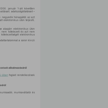
2006. január 1-jét követően
llásait, adatszolgáltatásait –
. negyedik hónapjától, az azt
t elektronikus úton teljesíti,
ége alapján elektronikus úton
l nem kötelezett és azt nem
kötelezettségét elektronikus
dattartalommal a soron kívüli
lkezések alkalmazásáról
 §-ában
foglalt rendelkezések
ásáról
munkaadói, munkavállalói és