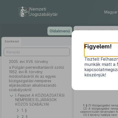
Nemzeti
Magyar 
Jogszabálytár
Ugrás
Oldalmenü
a
tartalomra
Szerkezet
Figyelem!
Tisztelt Felhasz
2005. évi XVII. törvény
a Polgári perr
munkák miatt a 
közigaz
a Polgári perrendtartásról szóló
kapcsolatmegsza
1952. évi III. törvény
köszönjük!
módosításáról és az egyes
közigazgatási nemperes
eljárásokban alkalmazandó
szabályokról
I. Fejezet A KÖZIGAZGATÁSI
NEMPERES ELJÁRÁSOK
KÖZÖS SZABÁLYAI
1. §
(1)
Közigazgatási nempe
(2)
A közigazgatási nemper
1. §
valamint külön törvényben fo
(3)
E törvény hatálya nem t
2. §