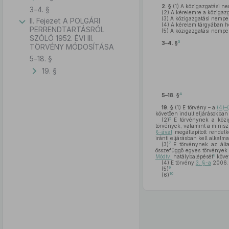
2. §
(1)
A közigazgatási nem
3–4. §
(2)
A kérelemre a közigazga
(3)
A közigazgatási nempere
II. Fejezet A POLGÁRI
(4)
A kérelem tárgyában hoz
PERRENDTARTÁSRÓL
(5)
A közigazgatási nempere
SZÓLÓ 1952. ÉVI III.
3
3–4. §
TÖRVÉNY MÓDOSÍTÁSA
5–18. §
19. §
4
5–18. §
19. §
(1)
E törvény – a
(4)–
követően indult eljárásokban
5
(2)
E törvénynek a köziga
törvények, valamint a minisz
§-ával
megállapított rendelk
iránti eljárásban kell alkalma
7
(3)
E törvénynek az által
összefüggő egyes törvények 
8
Módtv.
hatálybalépését
követ
(4)
E törvény
3. §-a
2006. 
9
(5)
10
(6)