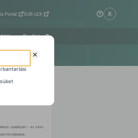
s Portál
EUR-LEX
ELI
+
rbantartási
ól és az egyes
1
lyokról
ésüket
atkozó szabályait – az ezen,
zerinti eljárásra.