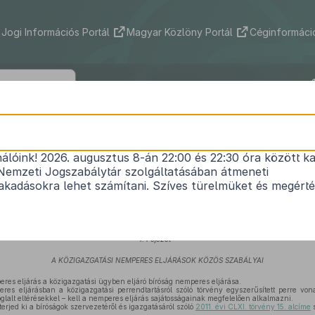
Jogi Információs Portál
Magyar Közlöny Portál
Céginformáció
2005. évi XVII. törvény
nálóink! 2026. augusztus 8-án 22:00 és 22:30 óra között ka
endtartásról szóló
1952. évi III. törvény
módosításár
Nemzeti Jogszabálytár szolgáltatásában átmeneti
gatási nemperes eljárásokban alkalmazandó szabá
kadásokra lehet számítani. Szíves türelmüket és megért
Hatályos: 2018. 01. 01. – 2019. 12. 31.
2
I. Fejezet
A KÖZIGAZGATÁSI NEMPERES ELJÁRÁSOK KÖZÖS SZABÁLYAI
res eljárás a közigazgatási ügyben eljáró bíróság nemperes eljárása.
es eljárásban a közigazgatási perrendtartásról szóló törvény egyszerűsített perre von
glalt eltérésekkel – kell a nemperes eljárás sajátosságainak megfelelően alkalmazni.
erjed ki a bíróságok szervezetéről és igazgatásáról szóló
2011. évi CLXI. törvény 15. alcíme
s