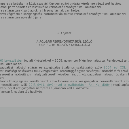
peres eljárásban a közigazgatási ügyben eljáró bíróság kérelemre végzéssel határoz.
tási perrendtartás keresetlevélre vonatkozó szabályait kell alkalmazni.
s eljárásban kizárólag okirati bizonyításnak van helye.
ott végzésre a közigazgatási perrendtartás ítéletre vonatkozó szabályait kell alkalmazni.
s eljárásban egyesbíró jár el.
II. Fejezet
A POLGÁRI PERRENDTARTÁSRÓL SZÓLÓ
1952. ÉVI III. TÖRVÉNY MÓDOSÍTÁSA
(6) bekezdésben
foglalt kivételekkel – 2005. november 1-jén lép hatályba. Rendelkezéseit
 kell alkalmazni.
zgatási hatósági eljárás és szolgáltatás általános szabályairól szóló
2004. évi CXL. 
teri hatósági hatáskörök felülvizsgálatával összefüggő egyes törvények módosításáról szóló
6
ezéseit a módosítások hatálybalépését
követően indult közigazgatási hatósági ügyben h
zni.
ános közigazgatási rendtartásról szóló törvény és a közigazgatási perrendtartásról szó
módosításáról szóló
2017. évi L. törvénnyel (a továbbiakban: Ákr.-Kp. Módtv.)
megállapíto
ően indult közigazgatási nemperes eljárásban kell alkalmazni.
január 1. napján lép hatályba.