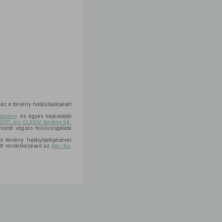
 az e törvény hatálybalépését
törvény
és egyes kapcsolódó
2011. évi CLXXIV. törvény 54.
ozott végzés felülvizsgálata
ló törvény hatálybalépésével
tt rendelkezéseit az
Ákr.-Kp.