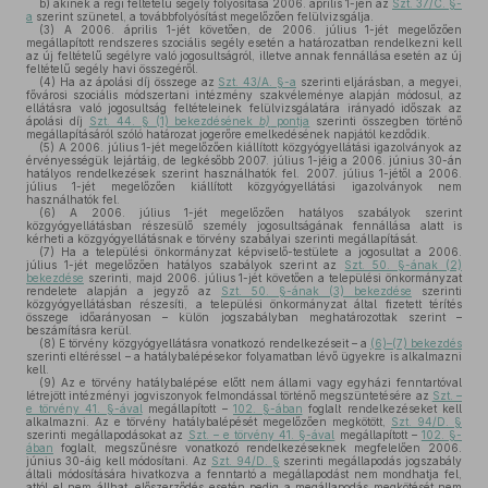
b)
akinek a régi feltételű segély folyósítása 2006. április 1-jén az
Szt. 37/C. §-
a
szerint szünetel, a továbbfolyósítást megelőzően felülvizsgálja.
(3)
A 2006. április 1-jét követően, de 2006. július 1-jét megelőzően
megállapított rendszeres szociális segély esetén a határozatban rendelkezni kell
az új feltételű segélyre való jogosultságról, illetve annak fennállása esetén az új
feltételű segély havi összegéről.
(4)
Ha az ápolási díj összege az
Szt. 43/A. §-a
szerinti eljárásban, a megyei,
fővárosi szociális módszertani intézmény szakvéleménye alapján módosul, az
ellátásra való jogosultság feltételeinek felülvizsgálatára irányadó időszak az
ápolási díj
Szt. 44. § (1) bekezdésének
b)
pontja
szerinti összegben történő
megállapításáról szóló határozat jogerőre emelkedésének napjától kezdődik.
(5)
A 2006. július 1-jét megelőzően kiállított közgyógyellátási igazolványok az
érvényességük lejártáig, de legkésőbb 2007. július 1-jéig a 2006. június 30-án
hatályos rendelkezések szerint használhatók fel. 2007. július 1-jétől a 2006.
július 1-jét megelőzően kiállított közgyógyellátási igazolványok nem
használhatók fel.
(6)
A 2006. július 1-jét megelőzően hatályos szabályok szerint
közgyógyellátásban részesülő személy jogosultságának fennállása alatt is
kérheti a közgyógyellátásnak e törvény szabályai szerinti megállapítását.
(7)
Ha a települési önkormányzat képviselő-testülete a jogosultat a 2006.
július 1-jét megelőzően hatályos szabályok szerint az
Szt. 50. §-ának (2)
bekezdése
szerinti, majd 2006. július 1-jét követően a települési önkormányzat
rendelete alapján a jegyző az
Szt. 50. §-ának (3) bekezdése
szerinti
közgyógyellátásban részesíti, a települési önkormányzat által fizetett térítés
összege időarányosan – külön jogszabályban meghatározottak szerint –
beszámításra kerül.
(8)
E törvény közgyógyellátásra vonatkozó rendelkezéseit – a
(6)–(7) bekezdés
szerinti eltéréssel – a hatálybalépésekor folyamatban lévő ügyekre is alkalmazni
kell.
(9)
Az e törvény hatálybalépése előtt nem állami vagy egyházi fenntartóval
létrejött intézményi jogviszonyok felmondással történő megszüntetésére az
Szt. –
e törvény 41. §-ával
megállapított –
102. §-ában
foglalt rendelkezéseket kell
alkalmazni. Az e törvény hatálybalépését megelőzően megkötött,
Szt. 94/D. §
szerinti megállapodásokat az
Szt. – e törvény 41. §-ával
megállapított –
102. §-
ában
foglalt, megszűnésre vonatkozó rendelkezéseknek megfelelően 2006.
június 30-áig kell módosítani. Az
Szt. 94/D. §
szerinti megállapodás jogszabály
általi módosítására hivatkozva a fenntartó a megállapodást nem mondhatja fel,
attól el nem állhat, előszerződés esetén pedig a megállapodás megkötését nem