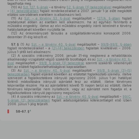
tagadhatja meg.
(10)
Az
Szt. 127. §-ának
– e törvény
52. §-ának (3) bekezdésével
megállapított
–
(4) bekezdésében
foglalt rendelkezéseket a 2007. január 1-je előtt megkötött
ellátási szerződések esetében is alkalmazni kell.
(11)
Az
Szt. – e törvény 53. §-ával
megállapított –
127/A. §-ában
foglalt
szabályokat abban az esetben kell alkalmazni, ha az egyházi fenntartó a
működési engedély, illetve az elvi működési engedély iránti kérelmét e törvény
hatálybalépését követően nyújtotta be.
(12)
Az önkormányzati társulás a szolgáltatástervezési koncepciót 2006.
december 31-éig készíti el.
57. §
(1)
Az
Szt. – e törvény 40. §-ával
megállapított –
99/B–99/E. §-ában
foglalt rendelkezéseket – a
(2)–(4) bekezdésben
foglaltak kivételével – 2006.
július 1-jétől kell alkalmazni.
(2)
A szociális intézmény 2006. január 31-éig megkeresi a rehabilitációs
alkalmassági vizsgálatot végző szakértői bizottságot, és az
Szt. – e törvény 40. §-
ával
megállapított –
99/B. §-ának (3) bekezdése
szerinti szakértői véleményét
kéri az ellátott foglalkoztathatóságával kapcsolatban.
(3)
Az
Szt. – e törvény 40. §-ával
megállapított –
99/B. §-ának (3)–(5)
bekezdésében
foglalt eljárást követően az ellátottat foglalkoztató személy, illetve
szervezet a foglalkoztatásra irányuló jogviszony 2006. július 1-jei hatállyal
történő módosítására irányuló ajánlatot tesz az ellátott, illetve törvényes
képviselője részére. Ha az ajánlattételt követő 15 napon belül az ellátott, illetve
törvényes képviselője nem nyilatkozik, vagy az ajánlatot nem fogadja el, a
foglalkoztatásra irányuló jogviszony megszűnik.
(4)
A szociális intézmény az
Szt. – e törvény 40. §-ával
megállapított –
99/C.
§-ának (2) bekezdésében
foglalt adatszolgáltatási kötelezettségét első ízben
2006. július 1-jéig teljesíti.
4
58–67. §