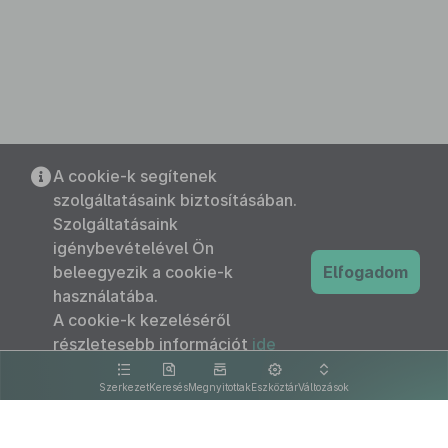
A cookie-k segítenek
szolgáltatásaink biztosításában.
Szolgáltatásaink
igénybevételével Ön
beleegyezik a cookie-k
Elfogadom
használatába.
A cookie-k kezeléséről
részletesebb információt
ide
kattintva olvashat.
Szerkezet
Keresés
Megnyitottak
Eszköztár
Változások