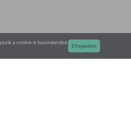
yezik a cookie-k használatába.
Elfogadom
PDF
nyilatkozat
Adatkezelési tájékoztató
IFK Magyar Közlönykiadó és Igazságügyi
ordítóközpont Zrt. minden jogot fenntart!