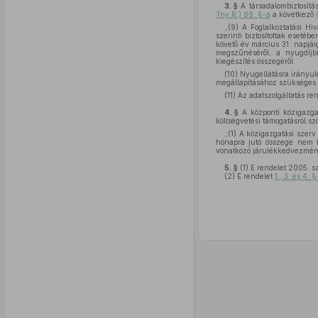
3. §
A társadalombiztosítás
Tny.R.) 89. §-a
a következő
„(9) A Foglalkoztatási Hi
szerinti biztosítottak eseté
követő év március 31. napjái
megszűnéséről, a nyugdíjbiz
kiegészítés összegéről.
(10) Nyugellátásra irányu
megállapításához szükséges 
(11) Az adatszolgáltatás re
4. §
A központi közigazgat
költségvetési támogatásról sz
„(1) A közigazgatási szerv
hónapra jutó összege nem
vonatkozó járulékkedvezmény
5. §
(1)
E rendelet 2005. sz
(2)
E rendelet
1., 3. és 4. 