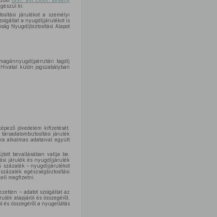
szóló
1997. évi LXXX. törvény
gészül ki:
osítási járulékot a személyi
olgáltat a nyugdíjjárulékot is
óság Nyugdíjbiztosítási Alapot
 magánnyugdíjpénztári tagdíj
i Hivatal külön jogszabályban
 képező jövedelem kifizetését,
 társadalombiztosítási járulék
ra alkalmas adataival együtt
tott bevallásában vallja be,
tási járulék és nyugdíjjárulék
5 százalék – nyugdíjjárulékot
százalék egészségbiztosítási
ll megfizetni.
zetten – adatot szolgáltat az
rulék alapjáról és összegéről,
ról és összegéről a nyugellátás