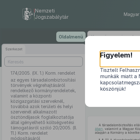
Nemzeti
Magyar 
Jogszabálytár
Ugrás
Oldalmenü
a
tartalomra
Szerkezet
Figyelem!
Tisztelt Felhasz
174/2005. (IX. 1.) Korm. rendelet
az egyes 
munkák miatt a 
kormányrendele
az egyes társadalombiztosítási
kapcsolatmegsza
törvények végrehajtásáról
területi és 
köszönjük!
rendelkező kormányrendeletek,
igényelhető 
valamint a központi
közigazgatási szerveknél,
továbbá azok területi és helyi
szerveinél alkalmazott
ösztöndíjasok foglalkoztatója
által igényelhető költségvetési
A társadalombiztosítás ell
támogatásról szóló 20/2005. (II.
ában
, valamint a Magyar Köz
11.) Korm. rendelet
alapján a Kormány a következ
módosításáról