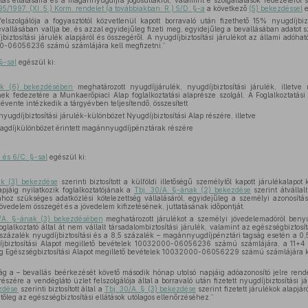
tás ellátásaira és a magánnyugdíjra jogosultakról, valamint e szolgáltatások fedezetéről 
95/1997. (XI. 5.) Korm. rendelet (a továbbiakban: R.) 5/D. §-a
a következő
(5) bekezdéssel
e
elszolgálója a fogyasztótól közvetlenül kapott borravaló után fizethető 15% nyugdíjbizt
vallásában vallja be, és azzal egyidejűleg fizeti meg, egyidejűleg a bevallásában adatot sz
ztosítási járulék alapjáról és összegéről. A nyugdíjbiztosítási járulékot az állami adóhat
00-06056236 számú számlájára kell megfizetni.”
§-sal
egészül ki:
ak (6) bekezdésében
meghatározott nyugdíjjárulék, nyugdíjbiztosítási járulék, illetve
nek fedezetére a Munkaerőpiaci Alap foglalkoztatási alaprésze szolgál. A Foglalkoztatás
 évente intézkedik a tárgyévben teljesítendő, összesített
nyugdíjbiztosítási járulék-különbözet Nyugdíjbiztosítási Alap részére, illetve
gdíjkülönbözet érintett magánnyugdíjpénztárak részére
 és 6/C. §-sal
egészül ki:
ak (3) bekezdése
szerinti biztosított a külföldi illetőségű személytől kapott járulékalapot
apjáig nyilatkozik foglalkoztatójának a
Tbj. 30/A. §-ának (2) bekezdése
szerint átvállalt
hoz szükséges adatközlési kötelezettség vállalásáról, egyidejűleg a személyi azonosítás
jövedelem összegét és a jövedelem kifizetésének, juttatásának időpontját.
/A. §-ának (3) bekezdésében
meghatározott járulékot a személyi jövedelemadóról benyúj
oglalkoztató által át nem vállalt társadalombiztosítási járulék, valamint az egészségbiztosí
8 százalék nyugdíjbiztosítási és a 8,5 százalék – magánnyugdíjpénztári tagság esetén a 0,
jbiztosítási Alapot megillető bevételek 10032000-06056236 számú számlájára, a 11+4 
ág Egészségbiztosítási Alapot megillető bevételek 10032000-06056229 számú számlájára ke
g a – bevallás beérkezését követő második hónap utolsó napjáig adóazonosító jelre rende
részére a vendéglátó üzlet felszolgálója által a borravaló után fizetett nyugdíjbiztosítási já
ezdése
szerinti biztosított által a
Tbj. 30/A. § (3) bekezdése
szerint fizetett járulékok alapjá
tőleg az egészségbiztosítási ellátások utólagos ellenőrzéséhez.”