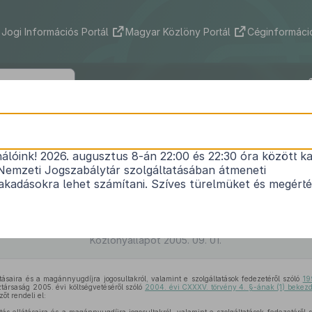
Jogi Információs Portál
Magyar Közlöny Portál
Céginformáció
174/2005. (IX. 1.) Korm. rendelet
nálóink! 2026. augusztus 8-án 22:00 és 22:30 óra között ka
társadalombiztosítási törvények végrehajtásáról 
Nemzeti Jogszabálytár szolgáltatásában átmeneti
tek, valamint a központi közigazgatási szervekné
kadásokra lehet számítani. Szíves türelmüket és megért
helyi szerveinél alkalmazott ösztöndíjasok foglalko
költségvetési támogatásról szóló
20/2005. (II. 11.)
módosításáról
Közlönyállapot 2005. 09. 01.
átásaira és a magánnyugdíjra jogosultakról, valamint e szolgáltatások fedezetéről szóló
19
társaság 2005. évi költségvetéséről szóló
2004. évi CXXXV. törvény 4. §-ának (1) bekez
őt rendeli el: