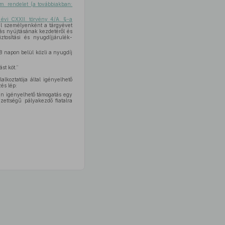
rm. rendelet (a továbbiakban:
évi CXXII. törvény 4/A. §-a
vel személyenként a tárgyévet
tás nyújtásának kezdetéről és
ztosítási és nyugdíjjárulék-
8 napon belül közli a nyugdíj
st köt.”
alkoztatója által igényelhető
és lép:
tán igényelhető támogatás egy
zettségű pályakezdő fiatalra