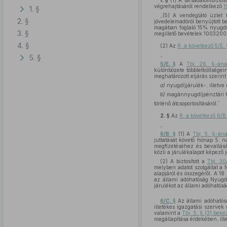
1. §
(1)
A társadalombiztosí
végrehajtásáról rendelkező
1
1. §
„(5) A vendéglátó üzlet f
2. §
jövedelemadóról benyújtott be
magában foglaló 15% nyugdíjbi
3. §
megillető bevételek 100320
4. §
(2)
Az
R. a következő 5/E. 
„
5. §
5/E. §
A
Tbj. 26. §-án
különbözete többletköltségei
meghatározott eljárás szerint
a)
nyugdíjjárulék-, illetve 
b)
magánnyugdíjpénztári ta
történő átcsoportosításáról.”
2. §
Az
R. a következő 6/B.
„
6/B. §
(1) A
Tbj. 5. §-án
juttatását követő hónap 5. n
megfizetéséhez és bevallásá
közli a járulékalapot képező 
(2) A biztosított a
Tbj. 30
melyben adatot szolgáltat a f
alapjáról és összegéről. A 1
az állami adóhatóság Nyugdí
járulékot az állami adóhatós
6/C. §
Az állami adóhatósá
illetékes igazgatási szervek 
valamint a
Tbj. 5. § (3) bek
megállapítása érdekében, ille