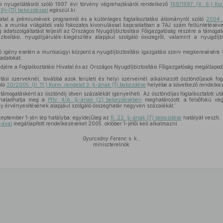
i nyugellátásról szóló 1997. évi törvény végrehajtásáról rendelkező
168/1997. (X. 6.) Ko
(9)–(11) bekezdéssel
egészül ki:
vatal a prémiumévek programról és a különleges foglalkoztatási állományról szóló
2004. 
ben, a munka világából való fokozatos kivonulással kapcsolatban a TAJ szám feltüntetésé
g adatszolgáltatást teljesít az Országos Nyugdíjbiztosítási Főigazgatóság részére a támoga
tosítási, nyugdíjjárulék-kiegészítés alapjául szolgáló összegről, valamint a nyugdíjbi
ló igény esetén a munkaügyi központ a nyugdíjbiztosítási igazgatási szerv megkeresésére 
adatokat.
ndjére a Foglalkoztatási Hivatal és az Országos Nyugdíjbiztosítási Főigazgatóság megállapodá
ási szerveknél, továbbá azok területi és helyi szerveinél alkalmazott ösztöndíjasok fogl
óló
20/2005. (II. 11.) Korm. rendelet 3. §-ának (1) bekezdése
helyébe a következő rendelkez
 támogatásként az ösztöndíj ötven százalékát igényelheti. Az ösztöndíjas foglalkoztatott u
 haladhatja meg a
Pftv. 4/A. §-ának (2) bekezdésében
meghatározott, a felsőfokú vég
 érvényesítésének alapjául szolgáló összeghatár negyven százalékát.”
eptember 1-jén lép hatályba; egyidejűleg az
R. 22. §-ának (7) bekezdése
hatályát veszti.
§-ával
megállapított rendelkezéseket 2005. október 1-jétől kell alkalmazni.
Gyurcsány Ferenc
s. k.,
miniszterelnök