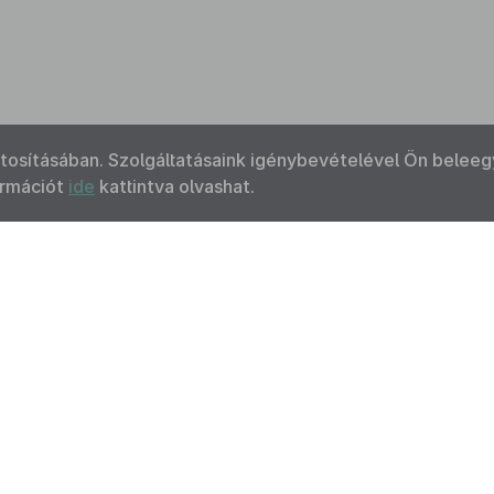
ztosításában. Szolgáltatásaink igénybevételével Ön beleeg
ormációt
ide
kattintva olvashat.
Kapcsolat
Felhasználási feltételek
Akadálymentesítési 
 Nemzeti Jogszabálytárban elérhető szövegek tekintetében az MK
F