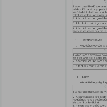
A)
1. Azon gazdálkodó szervezet
telefax, földrajzi hely, posta
közfeladatot ellátó szerv töb
felett közvetlen irányítással
2. A fentiek szerinti gazdál
3. A fentiek szerinti gazdál
4. A fentiek szerinti gazdálk
szerv részesedésének mérté
1.4. Közalapítványok
I. Közzétételi egység: A sz
A)
1. Azon közalapítványok neve
alapított, amelyek alapítói jog
2. A fentiek szerinti közala
3. A fentiek szerinti közalap
1.5. Lapok
I. Közzétételi egység: La
A)
1. A közfeladatot ellátó szerv 
2. A közfeladatot ellátó szerv
kiadójának neve és elérhetősé
elektronikus levélcím)
3. A közfeladatot ellátó szerv