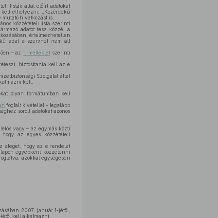
 listák által előírt adatokat
 kell elhelyezni, „Közérdekű
 mutató hivatkozást is.
nos közzétételi lista szerinti
zármazó adatot tesz közzé, a
atkozásában értelmezhetetlen
dekű adat a szervnél nem áll
ggően – az
1. melléklet
szerinti
teszi, biztosítania kell az e
zetbiztonsági Szolgálat által
kalmazni kell.
okat olyan formátumban kell
en
foglalt kivétellel – legalább
ységhez sorolt adatokat azonos
felelős vagy – az egymás közti
 hogy az egyes közzétételi
sz eleget, hogy az e rendelet
onlapon egyébként közzétenni
 foglalva, azokkal egységesen
ásában 2007. január 1-jétől,
étől kell alkalmazni.