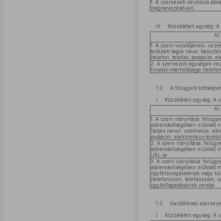
1. A szervezeti struktúra ábr
megnevezésével)
III. Közzétételi egység: A
A)
1. A szerv vezetőjének, vezet
testületi tagok neve, beoszt
(telefon, telefax, postacím, e
2. A szervezeti egységek ve
hivatali elérhetősége (telefon
1.2. A felügyelt költségve
I. Közzétételi egység: A s
A)
1. A szerv irányítása, felügye
alárendeltségében működő má
(teljes neve), székhelye, el
postacím, elektronikus levélc
2. A szerv irányítása, felügy
alárendeltségében működő má
URL-je
3. A szerv irányítása, felügye
alárendeltségében működő má
ügyfélszolgálatának vagy kö
(telefonszám, telefaxszám, ü
ügyfélfogadásának rendje
1.3. Gazdálkodó szerveze
I. Közzétételi egység: A 