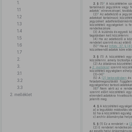
1.
2
2. §
(1)
A közzétételre szo
tartalmazó jegyzékre vagy fe
1.1
adatok” elnevezéssel, továbbá
3
(2)
Az adatközlő a jegyzé
1.2
adatokat tartalmazó közzété
jegyzéket adatfelelősönkén
1.3
közzétételi egységeket is f
rendelkezésre.
1.4
(3)
A különös és egyedi köz
tagolásban kell közzétenni.
1.5
(4)
Ha az adatközlő a közzé
rendelet szerinti és az eltér
1.6
4
(5)
Ha az
Infotv. 37. § (
közzéteendő adatok köre eltér 
1.7
3. §
(1)
A közzétételi egy
2.
közzétenni, amely biztosítja 
(2)
Az általános közzétételi
3.
a
2. melléklet
szerinti közzét
közzétételi egységben elhely
3.1
5
(3)–(4)
(5)
A
(2) bekezdésben
és 
3.2
feladatmegosztástól függő
egységekhez tartozó adatokat
3.3
6
(6)
Nem sérti az e rendele
szerint előírt közzétételi 
2. melléklet
elrendelt adatokra hivatkozi
jeleníti meg.
4. §
A közzétételi egységek
a)
a legutóbbi módosítás ide
b)
ha a közzétételi egység 
c)
archív állományba helyez
5. §
(1)
Ez a rendelet – a
(
(2)
E rendelet rendelkezé
az egyéb helyi önkormányzato