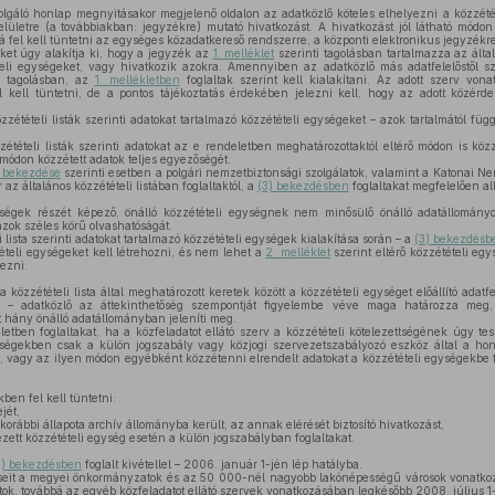
lgáló honlap megnyitásakor megjelenő oldalon az adatközlő köteles elhelyezni a közzétételi
lületre (a továbbiakban: jegyzékre) mutató hivatkozást. A hivatkozást jól látható módon
 fel kell tüntetni az egységes közadatkereső rendszerre, a központi elektronikus jegyzékre
ket úgy alakítja ki, hogy a jegyzék az
1. melléklet
szerinti tagolásban tartalmazza az általá
teli egységeket, vagy hivatkozik azokra. Amennyiben az adatközlő más adatfelelőstől s
ti tagolásban, az
1. mellékletben
foglaltak szerint kell kialakítani. Az adott szerv von
el kell tüntetni, de a pontos tájékoztatás érdekében jelezni kell, hogy az adott közér
zétételi listák szerinti adatokat tartalmazó közzétételi egységeket – azok tartalmától fü
tételi listák szerinti adatokat az e rendeletben meghatározottaktól eltérő módon is közzé
ő módon közzétett adatok teljes egyezőségét.
4) bekezdése
szerinti esetben a polgári nemzetbiztonsági szolgálatok, valamint a Katonai Nem
az általános közzétételi listában foglaltaktól, a
(3) bekezdésben
foglaltakat megfelelően al
ségek részét képező, önálló közzétételi egységnek nem minősülő önálló adatállomány
azok széles körű olvashatóságát.
 lista szerinti adatokat tartalmazó közzétételi egységek kialakítása során – a
(3) bekezdésb
ételi egységeket kell létrehozni, és nem lehet a
2. melléklet
szerint eltérő közzétételi eg
ezni.
a közzétételi lista által meghatározott keretek között a közzétételi egységet előállító adat
en – adatközlő az áttekinthetőség szempontját figyelembe véve maga határozza meg,
 hány önálló adatállományban jeleníti meg.
tben foglaltakat, ha a közfeladatot ellátó szerv a közzétételi kötelezettségének úgy te
egységekben csak a külön jogszabály vagy közjogi szervezetszabályozó eszköz által a h
k, vagy az ilyen módon egyébként közzétenni elrendelt adatokat a közzétételi egységekbe
ben fel kell tüntetni:
jét,
korábbi állapota archív állományba került, az annak elérését biztosító hivatkozást,
ett közzétételi egység esetén a külön jogszabályban foglaltakat.
2) bekezdésben
foglalt kivétellel – 2006. január 1-jén lép hatályba.
seit a megyei önkormányzatok és az 50 000-nél nagyobb lakónépességű városok vonatkoz
k, továbbá az egyéb közfeladatot ellátó szervek vonatkozásában legkésőbb 2008. július 1-j