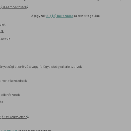
7
27.) IHM rendelethez
A jegyzék
2. § (2) bekezdése
szerinti tagolása
atok
tők
szervek
rvényességi ellenőrzést vagy felügyeletet gyakorló szervek
 vonatkozó adatok
 ellenőrzések
lók
9
27.) IHM rendelethez