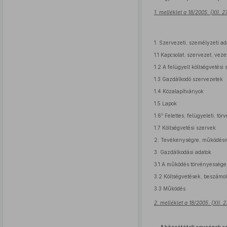
1. melléklet a 18/2005. (XII. 
1.
Szervezeti, személyzeti ad
1.1
Kapcsolat, szervezet, veze
1.2
A felügyelt költségvetési 
1.3
Gazdálkodó szervezetek
1.4
Közalapítványok
1.5
Lapok
8
1.6
Felettes, felügyeleti, tö
1.7
Költségvetési szervek
2.
Tevékenységre, működésre
3.
Gazdálkodási adatok
3.1
A működés törvényessége,
3.2
Költségvetések, beszámo
3.3
Működés
2. melléklet a 18/2005. (XII. 