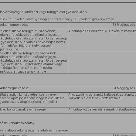
 törvényességi ellenőrzést vagy felügyeletet gyakorló szerv
ttes, felügyeleti, törvényességi ellenőrzést vagy felügyeletet gyakorló szerv
 Adat megnevezése
B) Megjegyzés
felettes, illetve felügyeleti szervének,
A honlap és az elektronikus levélcím közvetle
ében a fellebbezés elbírálására jogosult
özfeladatot ellátó szerv felett törvényességi
 gyakorló szerv hivatalos neve (teljes neve),
on, telefax, földrajzi hely, postacím,
apjának címe
 felettes, illetve felügyeleti szervének,
ében a fellebbezés elbírálására jogosult
özfeladatot ellátó szerv felett törvényességi
t gyakorló szerv ügyfélszolgálatának vagy
etősége (telefonszám, telefaxszám,
íme), ügyfélfogadásának rendje
k
 Adat megnevezése
B) Megjegyzés
által alapított költségvetési szerv neve,
A jogszabály, az alapító határozat, az alapító
ervet alapító jogszabály megjelölése, illetve
közvetlen elérésének biztosításával.
égvetési szerv alapító okirata, működési
etője, honlapjának elérhetősége
A honlap közvetlen elérésének biztosításával
ésre vonatkozó adatok
szerv alaptevékenysége, feladat- és hatásköre
 Adat megnevezése
B) Megjegyzés