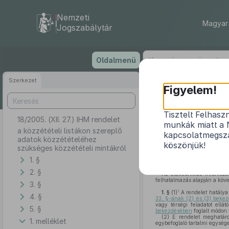
Nemzeti
Magyar 
Jogszabálytár
Ugrás
Oldalmenü
a
tartalomra
Szerkezet
Figyelem!
Tisztelt Felhasz
18/2005. (XII. 27.) IHM rendelet
a közzététel
munkák miatt a 
a közzétételi listákon szereplő
kapcsolatmegsza
adatok közzétételéhez
köszönjük!
szükséges közzétételi mintákról
1. §
2. §
Az elektronikus informác
felhatalmazás alapján a köve
3. §
1
1. §
(1)
A rendelet hatálya 
4. §
33. §-ának (2) és (3) beke
vagy térségi feladatot ell
5. §
bekezdésében
foglalt módon 
(2)
E rendelet meghatároz
1. melléklet
egybefoglaló tartalmi egysége