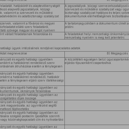
v feladatát, hatáskörét és alaptevékenységét
A jogszabályok, közjogi szervezetszabályozó 
kozó alapvető jogszabályok, közjogi
szervezeti és működési szabályzat vagy ügy
k, valamint a szervezeti és működési
biztonsági szabályzat hatályos és teljes szöve
adatvédelmi és adatbiztonsági szabályzat
dokumentumok elérhetőségének biztosításáva
 szervek, valamint a fővárosi és megyei
A tartalomjegyzékben a dokumentum címét an
feladatot ellátó szerv feladatáról,
jelölni.
oztató szövege magyar és angol nyelven
t vállalt feladatainak felsorolása és
A feladatokat helyi nemzetiségi önkormányza
nemzetiség nyelvén is meg kell jelentetni.
hatósági ügyek intézésének rendjével kapcsolatos adatok
 Adat megnevezése
B) Megjegyzés
rmányzati és egyéb hatósági ügyekben
A közzétételi egységen belül ügycsoportonké
sonként a hatáskörrel rendelkező szerv
eljárás-típusonként csoportosítva.
orlásának átruházása esetén a ténylegesen
rmányzati és egyéb hatósági ügyekben
sonként a hatáskörrel rendelkező, hatáskör
tén a ténylegesen eljáró szerv illetékességi
rmányzati és egyéb hatósági ügyekben az
kumentumok, okmányok felsorolása
rmányzati és egyéb hatósági ügyekben az
 szolgáltatási díjak összege
rmányzati és egyéb hatósági ügyekben az
 ezek magyarázata, az ügyintézést segítő
natkozó tájékoztatás
rmányzati és egyéb hatósági ügyekben az
tására szolgáló postacím (postafiók szerinti
 vagy közönségkapcsolati cím és nyitvatartási
rmányzati és egyéb hatósági ügyekben az