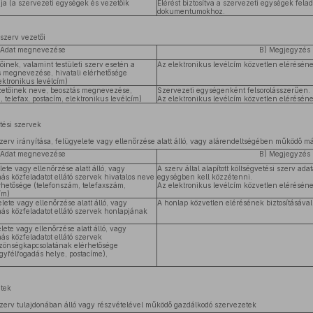
ája (a szervezeti egységek és vezetőik
Elérést biztosítva a szervezeti egységek felad
dokumentumokhoz.
 szerv vezetői
 Adat megnevezése
B) Megjegyzés
őinek, valamint testületi szerv esetén a
Az elektronikus levélcím közvetlen elérésének
ás megnevezése, hivatali elérhetősége
lektronikus levélcím)
zetőinek neve, beosztás megnevezése,
Szervezeti egységenként felsorolásszerűen.
, telefax, postacím, elektronikus levélcím)
Az elektronikus levélcím közvetlen elérésének
tési szervek
zerv irányítása, felügyelete vagy ellenőrzése alatt álló, vagy alárendeltségében működő más
 Adat megnevezése
B) Megjegyzés
lete vagy ellenőrzése alatt álló, vagy
A szerv által alapított költségvetési szerv ada
s közfeladatot ellátó szervek hivatalos neve
egységben kell közzétenni.
érhetősége (telefonszám, telefaxszám,
Az elektronikus levélcím közvetlen elérésének
ím)
elete vagy ellenőrzése alatt álló, vagy
A honlap közvetlen elérésének biztosításával
s közfeladatot ellátó szervek honlapjának
lete vagy ellenőrzése alatt álló, vagy
s közfeladatot ellátó szervek
zönségkapcsolatának elérhetősége
gyfélfogadás helye, postacíme),
tek
szerv tulajdonában álló vagy részvételével működő gazdálkodó szervezetek