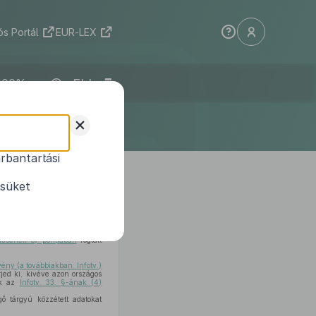
s Portál
EUR-LEX
ELI
+
rbantartási
s közzétételi
ésüket
zdésének
b)
pontjában
foglalt
rvény (a továbbiakban: Infotv.)
rjed ki, kivéve azon országos
nek az
Infotv. 33. §-ának (4)
ő tárgyú közzétett adatokat