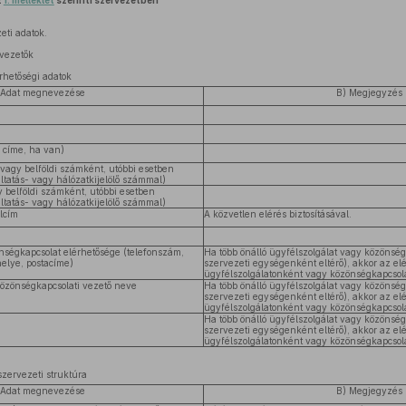
z
1. melléklet
szerinti szervezetben
eti adatok.
 vezetők
rhetőségi adatok
 Adat megnevezése
B) Megjegyzés
i címe, ha van)
vagy belföldi számként, utóbbi esetben
áltatás- vagy hálózatkijelölő számmal)
 belföldi számként, utóbbi esetben
áltatás- vagy hálózatkijelölő számmal)
élcím
A közvetlen elérés biztosításával.
nségkapcsolat elérhetősége (telefonszám,
Ha több önálló ügyfélszolgálat vagy közönségk
elye, postacíme)
szervezeti egységenként eltérő), akkor az el
ügyfélszolgálatonként vagy közönségkapcsola
közönségkapcsolati vezető neve
Ha több önálló ügyfélszolgálat vagy közönségk
szervezeti egységenként eltérő), akkor az el
ügyfélszolgálatonként vagy közönségkapcsola
Ha több önálló ügyfélszolgálat vagy közönségk
szervezeti egységenként eltérő), akkor az el
ügyfélszolgálatonként vagy közönségkapcsola
szervezeti struktúra
 Adat megnevezése
B) Megjegyzés