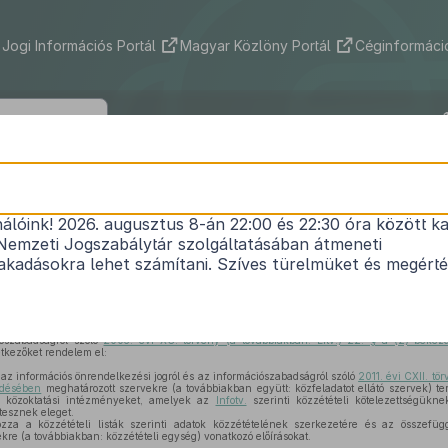
Jogi Információs Portál
Magyar Közlöny Portál
Céginformáció
18/2005. (XII. 27.) IHM rendelet
nálóink! 2026. augusztus 8-án 22:00 és 22:30 óra között ka
i listákon szereplő adatok közzétételéhez szüksége
Nemzeti Jogszabálytár szolgáltatásában átmeneti
mintákról
kadásokra lehet számítani. Szíves türelmüket és megért
Hatályos: 2014. 03. 15. –
iószabadságról szóló
2005. évi XC. törvény (a továbbiakban: Eitv.) 22. §-a (2) beke
tkezőket rendelem el:
az információs önrendelkezési jogról és az információszabadságról szóló
2011. évi CXII. tö
zdésében
meghatározott szervekre (a továbbiakban együtt: közfeladatot ellátó szervek) te
átó közoktatási intézményeket, amelyek az
Infotv.
szerinti közzétételi kötelezettségük
tesznek eleget.
za a közzétételi listák szerinti adatok közzétételének szerkezetére és az összefügg
kre (a továbbiakban: közzétételi egység) vonatkozó előírásokat.