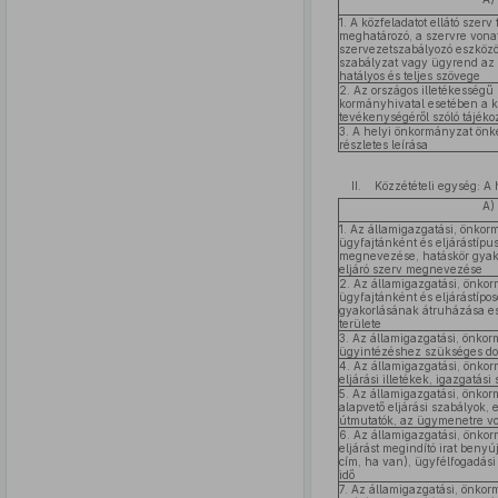
1. A közfeladatot ellátó szer
meghatározó, a szervre vonat
szervezetszabályozó eszközö
szabályzat vagy ügyrend az 
hatályos és teljes szövege
2. Az országos illetékességű
kormányhivatal esetében a köz
tevékenységéről szóló tájék
3. A helyi önkormányzat önkén
részletes leírása
II. Közzétételi egység: A 
A)
1. Az államigazgatási, önko
ügyfajtánként és eljárástípu
megnevezése, hatáskör gyak
eljáró szerv megnevezése
2. Az államigazgatási, önko
ügyfajtánként és eljárástípo
gyakorlásának átruházása ese
területe
3. Az államigazgatási, önko
ügyintézéshez szükséges do
4. Az államigazgatási, önko
eljárási illetékek, igazgatási
5. Az államigazgatási, önko
alapvető eljárási szabályok,
útmutatók, az ügymenetre vo
6. Az államigazgatási, önko
eljárást megindító irat benyúj
cím, ha van), ügyfélfogadási
idő
7. Az államigazgatási, önko