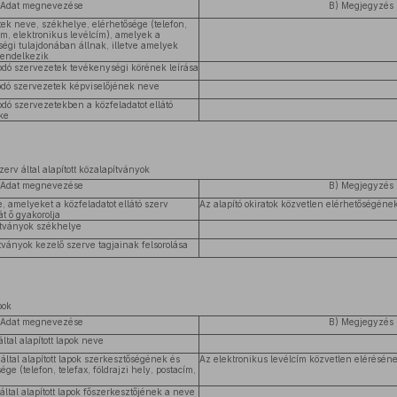
 Adat megnevezése
B) Megjegyzés
ek neve, székhelye, elérhetősége (telefon,
cím, elektronikus levélcím), amelyek a
bségi tulajdonában állnak, illetve amelyek
 rendelkezik
kodó szervezetek tevékenységi körének leírása
kodó szervezetek képviselőjének neve
odó szervezetekben a közfeladatot ellátó
ke
erv által alapított közalapítványok
 Adat megnevezése
B) Megjegyzés
, amelyeket a közfeladatot ellátó szerv
Az alapító okiratok közvetlen elérhetőségének
át ő gyakorolja
pítványok székhelye
ítványok kezelő szerve tagjainak felsorolása
pok
 Adat megnevezése
B) Megjegyzés
által alapított lapok neve
 által alapított lapok szerkesztőségének és
Az elektronikus levélcím közvetlen elérésének
ge (telefon, telefax, földrajzi hely, postacím,
 által alapított lapok főszerkesztőjének a neve