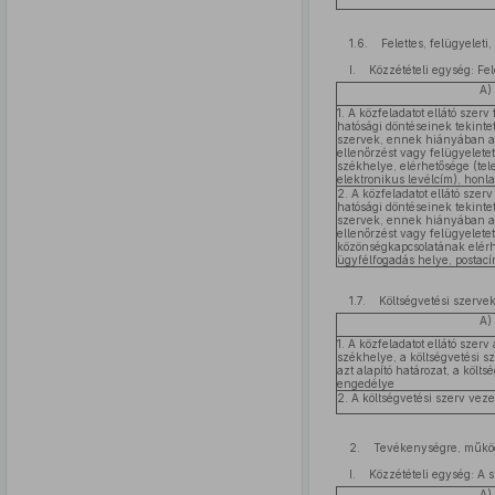
1.6. Felettes, felügyeleti,
I. Közzétételi egység: Fele
A)
1. A közfeladatot ellátó szerv 
hatósági döntéseinek tekintet
szervek, ennek hiányában a k
ellenőrzést vagy felügyeletet
székhelye, elérhetősége (telef
elektronikus levélcím), honl
2. A közfeladatot ellátó szerv
hatósági döntéseinek tekintet
szervek, ennek hiányában a k
ellenőrzést vagy felügyelete
közönségkapcsolatának elérh
ügyfélfogadás helye, postac
1.7. Költségvetési szerve
A)
1. A közfeladatot ellátó szerv 
székhelye, a költségvetési sz
azt alapító határozat, a költs
engedélye
2. A költségvetési szerv vez
2. Tevékenységre, működ
I. Közzétételi egység: A 
A)