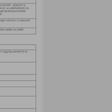
eszközök, valamint a
rend, az adatvédelmi és
gét tartalmazó önálló
l.
gol nyelven is meg kell
tok esetén az adott
nt (ügytípusonként) és