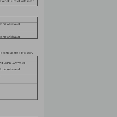
atainak leírását tartalmazó
 biztosításával.
 biztosításával.
 közfeladatot ellátó szerv
tait külön közzétételi
 biztosításával.
.