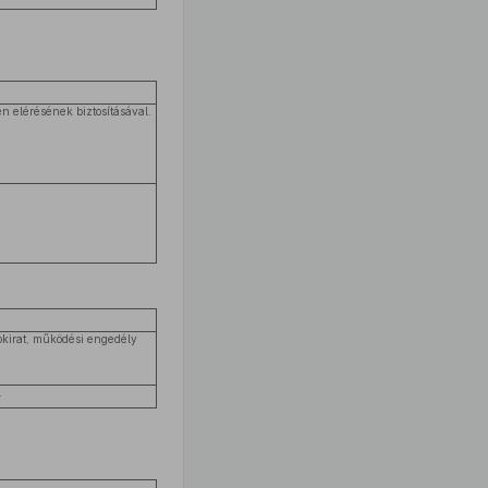
n elérésének biztosításával.
 okirat, működési engedély
.