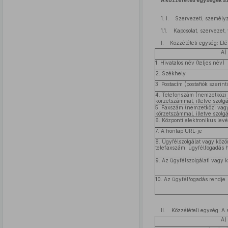
A közzétételi egységek a
1. I. Szervezeti, személyz
1.1. Kapcsolat, szervezet,
I. Közzétételi egység: Elé
A)
1. Hivatalos név (teljes név)
2. Székhely
3. Postacím (postafiók szerint
4. Telefonszám (nemzetközi 
körzetszámmal, illetve szolg
5. Faxszám (nemzetközi vagy
körzetszámmal, illetve szolg
6. Központi elektronikus lev
7. A honlap URL-je
8. Ügyfélszolgálat vagy közö
telefaxszám, ügyfélfogadás h
9. Az ügyfélszolgálati vagy 
10. Az ügyfélfogadás rendje
II. Közzétételi egység: A 
A)