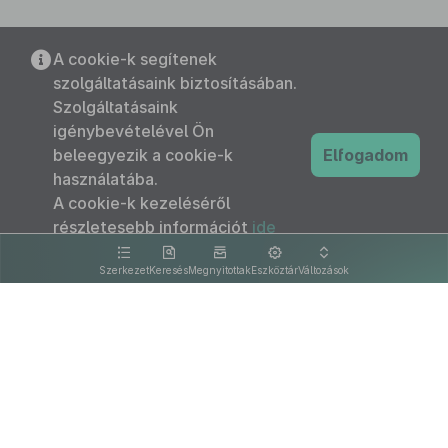
A cookie-k segítenek
szolgáltatásaink biztosításában.
Szolgáltatásaink
igénybevételével Ön
beleegyezik a cookie-k
Elfogadom
használatába.
A cookie-k kezeléséről
részletesebb információt
ide
kattintva olvashat.
Szerkezet
Keresés
Megnyitottak
Eszköztár
Változások