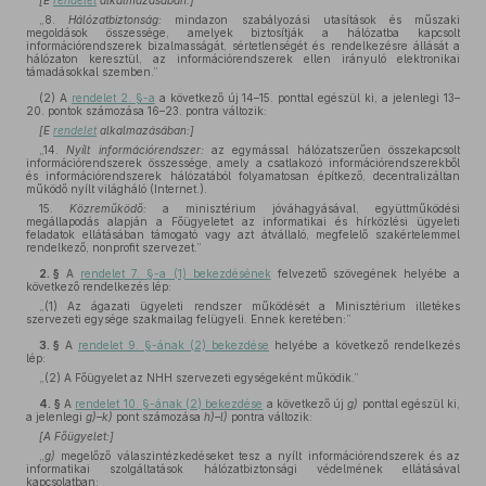
[E
rendelet
alkalmazásában:]
„8.
Hálózatbiztonság:
mindazon szabályozási utasítások és műszaki
megoldások összessége, amelyek biztosítják a hálózatba kapcsolt
információrendszerek bizalmasságát, sértetlenségét és rendelkezésre állását a
hálózaton keresztül, az információrendszerek ellen irányuló elektronikai
támadásokkal szemben.”
(2)
A
rendelet 2. §-a
a következő új 14–15. ponttal egészül ki, a jelenlegi 13–
20. pontok számozása 16–23. pontra változik:
[E
rendelet
alkalmazásában:]
„14.
Nyílt információrendszer:
az egymással hálózatszerűen összekapcsolt
információrendszerek összessége, amely a csatlakozó információrendszerekből
és információrendszerek hálózatából folyamatosan építkező, decentralizáltan
működő nyílt világháló (Internet.).
15.
Közreműködő:
a minisztérium jóváhagyásával, együttműködési
megállapodás alapján a Főügyeletet az informatikai és hírközlési ügyeleti
feladatok ellátásában támogató vagy azt átvállaló, megfelelő szakértelemmel
rendelkező, nonprofit szervezet.”
2. §
A
rendelet 7. §-a (1) bekezdésének
felvezető szövegének helyébe a
következő rendelkezés lép:
„(1) Az ágazati ügyeleti rendszer működését a Minisztérium illetékes
szervezeti egysége szakmailag felügyeli. Ennek keretében:”
3. §
A
rendelet 9. §-ának (2) bekezdése
helyébe a következő rendelkezés
lép:
„(2) A Főügyelet az NHH szervezeti egységeként működik.”
4. §
A
rendelet 10. §-ának (2) bekezdése
a következő új
g)
ponttal egészül ki,
a jelenlegi
g)–k)
pont számozása
h)–l)
pontra változik:
[A Főügyelet:]
„
g)
megelőző válaszintézkedéseket tesz a nyílt információrendszerek és az
informatikai szolgáltatások hálózatbiztonsági védelmének ellátásával
kapcsolatban: