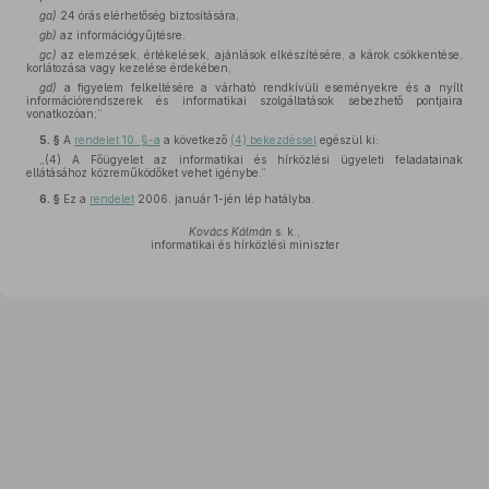
ga)
24 órás elérhetőség biztosítására,
gb)
az információgyűjtésre,
gc)
az elemzések, értékelések, ajánlások elkészítésére, a károk csökkentése,
korlátozása vagy kezelése érdekében,
gd)
a figyelem felkeltésére a várható rendkívüli eseményekre és a nyílt
információrendszerek és informatikai szolgáltatások sebezhető pontjaira
vonatkozóan;”
5. §
A
rendelet 10. §-a
a következő
(4) bekezdéssel
egészül ki:
„(4) A Főügyelet az informatikai és hírközlési ügyeleti feladatainak
ellátásához közreműködőket vehet igénybe.”
6. §
Ez a
rendelet
2006. január 1-jén lép hatályba.
Kovács Kálmán
s. k.,
informatikai és hírközlési miniszter