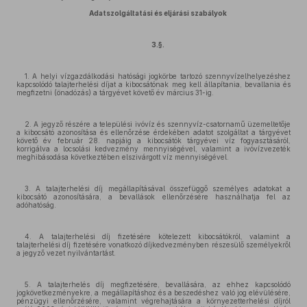
Adatszolgáltatási és eljárási szabályok
3.§.
1. A helyi vízgazdálkodási hatósági jogkörbe tartozó szennyvízelhelyezéshez
kapcsolódó talajterhelési díjat a kibocsátónak meg kell állapítania, bevallania és
megfizetni (önadózás) a tárgyévet követő év március 31-ig.
2. A jegyző részére a települési ivóvíz és szennyvíz-csatornamű üzemeltetője
a kibocsátó azonosítása és ellenőrzése érdekében adatot szolgáltat a tárgyévet
követő év február 28. napjáig a kibocsátók tárgyévei víz fogyasztásáról,
korrigálva a locsolási kedvezmény mennyiségével, valamint a ivóvízvezeték
meghibásodása következtében elszivárgott víz mennyiségével.
3. A talajterhelési díj megállapításával összefüggő személyes adatokat a
kibocsátó azonosítására, a bevallások ellenőrzésére használhatja fel az
adóhatóság.
4. A talajterhelési díj fizetésére kötelezett kibocsátókról, valamint a
talajterhelési díj fizetésére vonatkozó díjkedvezményben részesülő személyekről
a jegyző vezet nyilvántartást.
5. A talajterhelés díj megfizetésére, bevallására, az ehhez kapcsolódó
jogkövetkezményekre, a megállapításhoz és a beszedéshez való jog elévülésére,
pénzügyi ellenőrzésére, valamint végrehajtására a környezetterhelési díjról