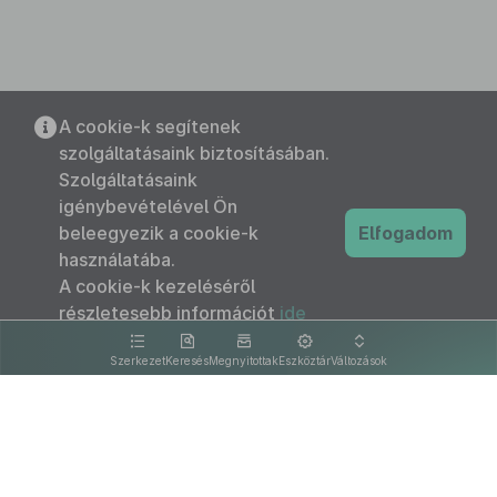
A cookie-k segítenek
szolgáltatásaink biztosításában.
Szolgáltatásaink
igénybevételével Ön
beleegyezik a cookie-k
Elfogadom
használatába.
A cookie-k kezeléséről
részletesebb információt
ide
kattintva olvashat.
Szerkezet
Keresés
Megnyitottak
Eszköztár
Változások