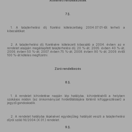
Átmeneti rendelkezések
7.§.
1. A talajterhelési díj fizetési kötelezettség 2004.07.01-től terheli a
kibocsátókat.
2. A talajterhelési díj fizetésére kötelezett kibocsátó a 2004. évben az e
rendelet alapján megállapított talajterhelési díj 20 %-át, 2005. évben 40 %-át,
2006. évben 50 %-át, 2007. évben 75 %-át, 2008. évben 90 %-át, 2009. évtől
100 %-át köteles megfizetni.
Záró rendelkezés
8.§.
1. A rendelet kihirdetése napján lép hatályba, kihirdetéséről a helyben
szokásos módon (az önkormányzat hirdetőtáblájára történő kifüggesztéssel) a
jegyző gondoskodik.
2. A rendelet hatályba lépésével egyidejűleg hatályát veszti a talajterhelési
díjról szóló 16/2004.(X.01.) rendelet.
9.§.