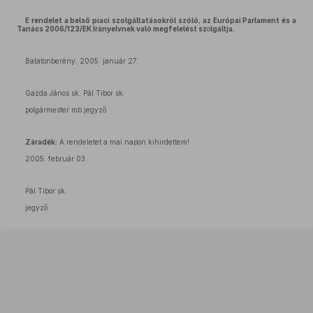
E rendelet a belső piaci szolgáltatásokról szóló, az Európai Parlament és a
Tanács 2006/123/EK Irányelvnek való megfelelést sz
o
lgáltja.
Balatonberény, 2005. január 27.
Gazda János sk. Pál Tibor sk.
polgármester mb.jegyző
Záradék:
A rendeletet a mai napon kihirdettem!
2005. február 03.
Pál Tibor sk.
jegyző