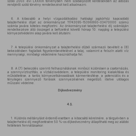
szóló 2003. évi LXXXIX törvényben nem szabályozott kérdésekben az adózás
rendjéről szóló törvény rendelkezésit kell alkalmazni.
6. A kibocsátó a helyi vízgazdálkodási hatósági jogkörhöz kapcsolódó
talajterhelési díjat az önkormányzat 11743095-15396860-03470000 számú
számla javára köteles megfizetni. Az önkormányzat talajterhelési díj számláján
rendelkezésre álló összeget a befizetést követő hónap 10. napjáig a települési
környezetvédelmi alap javára kell átutalni.
7. A települési önkormányzat a talajterhelési díjból származó bevételt a (8)
bekezdésben foglaltak figyelembevételével a talaj, valamint a felszín alatti víz
mennyiségi, minőségi védelmére használhatja fel.
8. A (7) bekezdés szerinti felhasználásnak minősül különösen a csatornázás,
a szennyvíztisztítás, a vízbázisvédelem, a települési monitoring kialakítása és
működtetése, a tartós környezetkárosodások kármentesítése, a potenciális és a
tényleges szennyező források szennyezésének megelőző, illetve utólagos
műszaki védelme.
Díjkedvezmény
4.§.
1. Különös méltánylást érdemlő esetben a kibocsátó kérelmére, a tárgyévben a
talajterhelési díj megfizetésére 50 %-os díjkedvezmény állapítható meg az alábbi
feltételek fennállásakor: