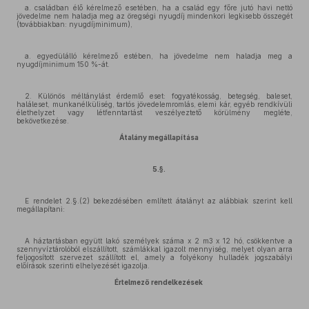
a. családban élő kérelmező esetében, ha a család egy főre jutó havi nettó
jövedelme nem haladja meg az öregségi nyugdíj mindenkori legkisebb összegét
(továbbiakban: nyugdíjminimum),
a. egyedülálló kérelmező estében, ha jövedelme nem haladja meg a
nyugdíjminimum 150 %-át.
2. Különös méltánylást érdemlő eset: fogyatékosság, betegség, baleset,
haláleset, munkanélküliség, tartós jövedelemromlás, elemi kár, egyéb rendkívüli
élethelyzet vagy létfenntartást veszélyeztető körülmény megléte,
bekövetkezése.
Átalány megállapítása
5.§.
E rendelet 2.§.(2) bekezdésében említett átalányt az alábbiak szerint kell
megállapítani:
A háztartásban együtt lakó személyek száma x 2 m3 x 12 hó, csökkentve a
szennyvíztárolóból elszállított, számlákkal igazolt mennyiség, melyet olyan arra
feljogosított szervezet szállított el, amely a folyékony hulladék jogszabályi
előírások szerinti elhelyezését igazolja.
Értelmező rendelkezések