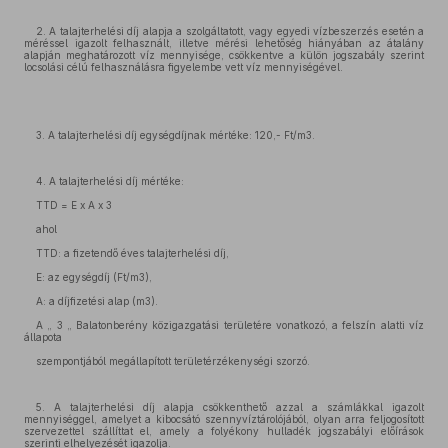
2. A talajterhelési díj alapja a szolgáltatott, vagy egyedi vízbeszerzés esetén a
méréssel igazolt felhasznált, illetve mérési lehetőség hiányában az átalány
alapján meghatározott víz mennyisége, csökkentve a külön jogszabály szerint
locsolási célú felhasználásra figyelembe vett víz mennyiségével.
3. A talajterhelési díj egységdíjnak mértéke: 120,- Ft/m3.
4. A talajterhelési díj mértéke:
TTD = E x A x 3
ahol
TTD: a fizetendő éves talajterhelési díj,
E: az egységdíj (Ft/m3),
A: a díjfizetési alap (m3).
A „ 3 „ Balatonberény közigazgatási területére vonatkozó, a felszín alatti víz
állapota
szempontjából megállapított területérzékenységi szorzó.
5. A talajterhelési díj alapja csökkenthető azzal a számlákkal igazolt
mennyiséggel, amelyet a kibocsátó szennyvíztárolójából, olyan arra feljogosított
szervezettel szállíttat el, amely a folyékony hulladék jogszabályi előírások
szerinti elhelyezését igazolja.