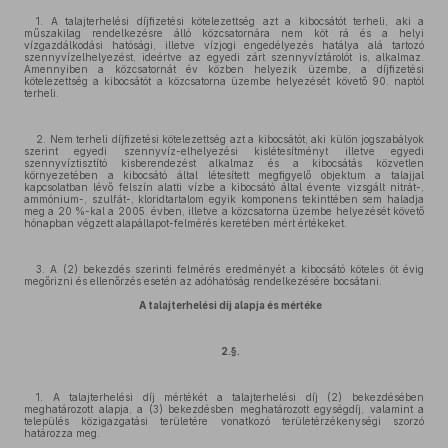
1. A talajterhelési díjfizetési kötelezettség azt a kibocsátót terheli, aki a
műszakilag rendelkezésre álló közcsatornára nem köt rá és a helyi
vízgazdálkodási hatósági, illetve vízjogi engedélyezés hatálya alá tartozó
szennyvízelhelyezést, ideértve az egyedi zárt szennyvíztárolót is, alkalmaz.
Amennyiben a közcsatornát év közben helyezik üzembe, a díjfizetési
kötelezettség a kibocsátót a közcsatorna üzembe helyezését követő 90. naptól
terheli.
2. Nem terheli díjfizetési kötelezettség azt a kibocsátót, aki külön jogszabályok
szerint egyedi szennyvíz-elhelyezési kislétesítményt illetve egyedi
szennyvíztisztító kisberendezést alkalmaz és a kibocsátás közvetlen
környezetében a kibocsátó által létesített megfigyelő objektum a talajjal
kapcsolatban lévő felszín alatti vízbe a kibocsátó által évente vizsgált nitrát-,
ammónium-, szulfát-, kloridtartalom egyik komponens tekinttében sem haladja
meg a 20 %-kal a 2005. évben, illetve a közcsatorna üzembe helyezését követő
hónapban végzett alapállapot-felmérés keretében mért értékeket.
3. A (2) bekezdés szerinti felmérés eredményét a kibocsátó köteles öt évig
megőrizni és ellenőrzés esetén az adóhatóság rendelkezésére bocsátani.
A talajterhelési díj alapja és mértéke
2.§.
1. A talajterhelési díj mértékét a talajterhelési díj (2) bekezdésében
meghatározott alapja, a (3) bekezdésben meghatározott egységdíj, valamint a
település közigazgatási területére vonatkozó területérzékenységi szorzó
határozza meg.