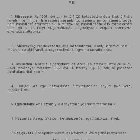
6.§.
1.
Kibocsátó:
Az 1995. évi LIII. tv. 2.§.(2) bekezdésére és a Ktdt. 2.§-ára
figyelemmel minden természetes személy, jogi személy és jogi személyiséggel
nem rendelkező szervezet, aki a műszakilag rendelkezésre álló közcsatornára
nem köt rá és helyi vízgazdálkodási engedélyezés alapján szennyvíz-
elhelyezést alkalmaz.
2.
Műszakilag rendelkezésre álló közcsatorna:
amely lehetővé teszi –
műszaki kialakításánál, elhelyezkedésénél fogva – a rácsatlakozást.
3.
Jövedelem:
A szociális igazgatásról és szociális ellátásokról szóló 2004. évi
XXVI. törvénnyel módosított 1993. évi III. törvény 4.§. (1) bek. a) pontjában
meghatározottak szerint.
4.
Család:
Az egy háztartásban életvitelszerűen együtt lakó közeli
hozzátartozók.
5.
Egyedülálló:
Az a személy, aki egyszemélyes háztartásban lakik.
6.
Háztartás:
Az egy lakásban életvitelszerűen együttlakó személyek.
7.
Szolgáltató:
A települést vezetékes ivóvízzel ellátó regionális szervezet.