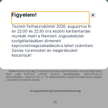
Nemzeti
Jogszabálytár
+
Figyelem!
Balatonberény Község
Tisztelt Felhasználóink! 2026. augusztus 8-
án 22:00 és 22:30 óra között karbantartási
Önkormányzat Képviselő-testülete
munkák miatt a Nemzeti Jogszabálytár
2/2005. (II.3.) önkormányzati
szolgáltatásában átmeneti
rendelete
kapcsolatmegszakadásokra lehet számítani.
Szíves türelmüket és megértésüket
a talajterhelési díjról
köszönjük!
Hatályos: 2005. 02. 03. –
Balatonberény Község Önkormányzat Képviselő-testülete a környezetterhelési
díjról szóló 2003.évi LXXXIX. törvény (továbbiakban: Ktdt./21/A.§.(2)
bekezdésében, valamint 26. §. (4) bekezdésében kapott felhatalmazás alapján
a következő rendeltet alkotja:
A talajterhelési díj fizetési kötelezettség
1.§.