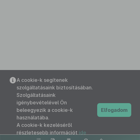
A cookie-k segítenek
szolgáltatásaink biztosításában.
Szolgáltatásaink
igénybevételével Ön
beleegyezik a cookie-k
Elfogadom
használatába.
A cookie-k kezeléséről
részletesebb információt
ide