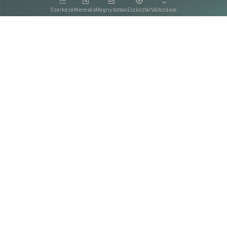
kattintva olvashat.
Szerkezet
Keresés
Megnyitottak
Eszköztár
Változások
Kapcsolat
Felhasználási feltételek
PDF
Akadálymentesítési nyilatkozat
Adatkezelési tájékoztató
©
A Nemzeti Jogszabálytárban elérhető szövegek