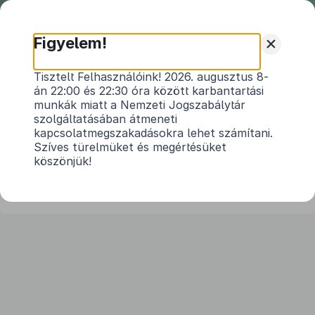
Nemzeti
Jogszabálytár
+
Figyelem!
2005. évi XXIII. törvény
Tisztelt Felhasználóink! 2026. augusztus 8-
án 22:00 és 22:30 óra között karbantartási
a személyi jövedelemadóról szóló
1995. évi
munkák miatt a Nemzeti Jogszabálytár
1
CXVII. törvény
módosításáról
szolgáltatásában átmeneti
Hatályos: 2007. 07. 01. – 2012. 06. 26.
kapcsolatmegszakadásokra lehet számítani.
Szíves türelmüket és megértésüket
köszönjük!
2
1. §
2. §
Ez a törvény 2005. július 1-jén lép hatályba, rendelkezéseit a 2005.
július 1-jétől megszerzett jövedelemre kell alkalmazni.