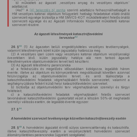
b)
működteti az ágazati „veszélyes anyag és veszélyes objektum”
adatbázist.
61
(4a)
A
(4) bekezdés
b)
pontja
szerinti adatbázis felhasználhatóságát a
HM veszélyes katonai objektum felügyeleti hatósági feladatokat ellátó önálló
szervezeti egysége biztosítja a HM SMVCS-KOT működtetéséért felelős önálló
szervezeti egysége és az Ágazati Információs Központot működtető katonai
szervezet részére.
Az ágazati létesítmények katasztrófavédelmi
62
tervezése
63
26. §
(1)
Az ágazaton belüli engedélyköteles veszélyes tevékenységek,
valamint létesítmények körét külön jogszabály határozza meg.
(2)
A veszélyes ipari üzem vagy veszélyes katonai objektum veszélyességi
övezetében lévő, külön jogszabály hatálya alá nem tartozó ágazati
létesítményekre objektumvédelmi tervet kell készíteni.
(3)
Az ágazati létesítmény parancsnoka
a)
a felkészülés és megelőzés időszakában kidolgozza, legalább három
évente, illetve az objektum és környezetének megváltozását követően azonnal
felülvizsgálja az objektumvédelmi tervet, és arról tájékoztatja a
katasztrófavédelmi feladatok végrehajtásáért felelős szervezetet, valamint a
segítségnyújtásra felkért külső helyi katasztrófavédelmi szerveket,
b)
biztosítja az objektumvédelmi terv végrehajtásának személyi és tárgyi
feltételeit,
c)
a katasztrófavédelmi feladatok végrehajtásáért felelős szervezet
bevonásával katasztrófavédelmi gyakorlatot vezet a létszám 50%-át meghaladó
személyi változás esetén, de legalább évente egyszer.
64
27. §
A honvédelmi szervezet tevékenysége közvetlen katasztrófaveszély esetén
65
28. §
A honvédelmi ágazatot érintő súlyos szerencsétlenség és katasztrófa,
illetve katasztrófaveszély esetén a veszélyeztetett honvédelmi szervezet
állományilletékes parancsnoka (ügyeleti szolgálata)