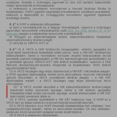
szabályait, továbbá a különleges jogrendet el nem érő mértékű katasztrófák
esetén bevezetendő rendszabályokat,
c)
felterjeszti a honvédelmi miniszternek a Honvéd Vezérkar főnöke (a
továbbiakban: HVKF) jogkörét meghaladó kirendelésekre vonatkozó javaslatokat,
előkészíti a tájékoztatót az Országgyűlés honvédelmi ügyekkel foglalkozó
bizottsága részére.
15
8. §
A HVKF a védekezés időszakában
a)
dönt a honvédelemről és a Magyar Honvédségről, valamint a különleges
jogrendben bevezethető intézkedésekről szóló
2011. évi CXIII. törvény 37. § (3)
bekezdés
alapján a hatáskörébe tartozó erők kirendeléséről,
b)
felügyeli az alárendeltségébe tartozó, katasztrófavédelmi feladatokat
végrehajtó állomány tevékenységét,
c)
irányítja az SMVCS-KOT-ot.
16
9. §
(1)
A VKCS a HKR felsőszintű közigazgatási, védelmi igazgatási és
külső-belső koordinációs feladatokat ellátó szerve, mely a HM KÁT döntéseinek
előkészítéséért, illetve a honvédelmi miniszter részére felterjesztésre kerülő
javaslatok szakmai kidolgozásáért, a HM-hez beérkező igények pontosításáért, és
a pontosított igények SMVCS-KOT felé történő továbbításáért, valamint a KKB
Nemzeti Veszélyhelyzet-kezelési Központtal (a továbbiakban: NVK) történő
együttműködésért felel.
(2)
A VKCS részleges vagy teljes állománnyal a HM KÁT intézkedése alapján,
a HVKF egyidejű tájékoztatása mellett kerül aktivizálásra. Azonnali intézkedést
igénylő helyzetben, a VKCS vezetőjének döntése alapján – a HM KÁT
tájékoztatása mellett – a VKCS részleges vagy teljes állománnyal kerül
aktivizálásra.
17
(3)
A VKCS vezetői beosztást a HM katasztrófavédelmi tevékenységet
koordináló önálló szervezeti egysége, illetve a HM védelmi igazgatási
feladatokat ellátó önálló szervezeti egysége vezetői állományából a HM KÁT
által kijelölt személyek látják el.
(4)
A VKCS szakmai összetételét a HM KÁT határozza meg. A HVKF-et a
VKCS-ben az általa kijelölt és vezényelt állandó összekötő képviseli.
(5)
A VKCS állomány és a HVKF összekötő feladatellátása heti váltásban, havi
szolgálatvezénylés alapján, illetve az aktivizálást követően 24 órás váltásban,
laktanyán kívüli készenléti szolgálat keretei között történik.
(6)
A VKCS a védekezés időszakában