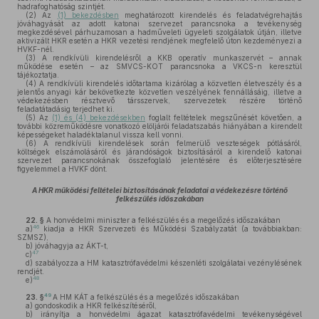
hadrafoghatóság szintjét.
(2)
Az
(1) bekezdésben
meghatározott kirendelés és feladatvégrehajtás
jóváhagyását az adott katonai szervezet parancsnoka a tevékenység
megkezdésével párhuzamosan a hadműveleti ügyeleti szolgálatok útján, illetve
aktivizált HKR esetén a HKR vezetési rendjének megfelelő úton kezdeményezi a
HVKF-nél.
(3)
A rendkívüli kirendelésről a KKB operatív munkaszervét – annak
működése esetén – az SMVCS-KOT parancsnoka a VKCS-n keresztül
tájékoztatja.
(4)
A rendkívüli kirendelés időtartama kizárólag a közvetlen életveszély és a
jelentős anyagi kár bekövetkezte közvetlen veszélyének fennállásáig, illetve a
védekezésben résztvevő társszervek, szervezetek részére történő
feladatátadásig terjedhet ki.
(5)
Az
(1) és (4) bekezdésekben
foglalt feltételek megszűnését követően, a
további közreműködésre vonatkozó elöljárói feladatszabás hiányában a kirendelt
képességeket haladéktalanul vissza kell vonni.
(6)
A rendkívüli kirendelések során felmerülő veszteségek pótlásáról,
költségek elszámolásáról és járandóságok biztosításáról a kirendelő katonai
szervezet parancsnokának összefoglaló jelentésére és előterjesztésére
figyelemmel a HVKF dönt.
A HKR működési feltételei biztosításának feladatai a védekezésre történő
felkészülés időszakában
22. §
A honvédelmi miniszter a felkészülés és a megelőzés időszakában
46
a)
kiadja a HKR Szervezeti és Működési Szabályzatát (a továbbiakban:
SZMSZ),
b)
jóváhagyja az ÁKT-t,
47
c)
d)
szabályozza a HM katasztrófavédelmi készenléti szolgálatai vezénylésének
rendjét.
48
e)
49
23. §
A HM KÁT a felkészülés és a megelőzés időszakában
a)
gondoskodik a HKR felkészítéséről,
b)
irányítja a honvédelmi ágazat katasztrófavédelmi tevékenységével