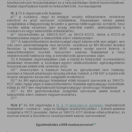
következmények felszámolásában és a helyreállításban történő közreműködésre,
feladat végrehajtásra kijelölt és felkészített erők, munkacsoportok.
15. §
(1)
A végrehajtó erők feladatai:
24
a)
a nukleáris, vegyi és biológiai veszély előrejelzésére, felmérésre
ellenőrző és jelző szervezet működtetése, folyamatosan mérési adatok
szolgáltatása a Magyarország területén a gamma háttérsugárzás szintjéről, helyi
riasztás adása veszélyes ipari anyag jelenléte esetén, adatszolgáltatás a
nukleáris és vegyi katasztrófák értékeléséhez,
25
b)
közreműködés az SMVCS-KOT, az MVCS-KOCS, illetve a KOCS-ok
feladatszabása alapján a katasztrófák elleni védekezésben.
26
(2)
A katasztrófavédelmi tevékenységet végző katonai erők sem polgári, sem
más szerv alárendeltségébe nem kerülnek, vezetésük az MH Művelet Vezetési
Rendszer (a továbbiakban: MH MVR) vezetési rendje szerint történik. A
katasztrófavédelmi munkák helyszínén szakmai feladataikat a helyi
védelemvezető határozza meg, a kirendelt erők parancsnokai útján.
(3)
A feladatok végrehajtásában csak a kijelölt és felkészített, munkavédelmi
oktatásban részesített, a szükséges egyéni védőeszközökkel, egészségvédelmi
felszereléssel ellátott erők vehetnek részt.
27
(4)
Amennyiben a kialakult helyzet az igénybevételt nem indokolja,
azonban a fokozott alkalmazási készség elérése indokolt, a HM KÁT a kijelölt erők
részére ideiglenes készenléti szolgálatot rendelhet el.
28
(5)
Az MH egészségügyi feladatokat ellátó központi szervezete az SMVCS-
KOT útján hajtja végre a katasztrófavédelmi feladatok egészségügyi biztosítását,
ellátja az ÁKT-ben meghatározott közegészségügyi-járványügyi feladatokat.
29
(6)
Az MH geoinformációkat szolgáltató szervezete adatot biztosít a
katasztrófák elleni védelem megszervezéséhez.
30
(7)
31
15/A. §
Az ÁIK végrehajtja a
15. § (1) bekezdés
a)
pontjában
meghatározott
feladatokat – nukleáris-, vegyi és biológiai veszélyhelyzetben –, értékelt adatokat
szolgáltat a VKCS javaslatai, illetve az SMVCS-KOT döntései előkészítéséhez, és
azonnal értesíti a közvetlenül veszélyeztetett katonai szervezeteket.
32
Együttműködés a KKB munkaszerveivel