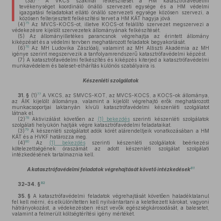
(3a)
A VKCS szakmai felkészítését a HM katasztrófavédelmi
tevékenységet koordináló önálló szervezeti egysége és a HM védelmi
igazgatási feladatokat ellátó önálló szervezeti egysége közösen szervezi, a
közösen felterjesztett felkészítési tervet a HM KÁT hagyja jóvá.
75
(4)
Az MVCS-KOCS-ot, illetve KOCS-ot felállító szervezet megszervezi a
védekezésre kijelölt szervezetek állományának felkészítését.
(5)
Az állományilletékes parancsnok végrehajtja az érintett állomány
kiképzését és a védelmi tervben meghatározott feladatok begyakorlását.
76
(6)
Az MH Ludovika Zászlóalj, valamint az MH Altiszti Akadémia az MH
igénye szerint megszervezik a tanfolyamrendszerű katasztrófavédelmi képzést.
(7)
A katasztrófavédelmi felkészítés és kiképzés kiterjed a katasztrófavédelmi
munkavédelem és baleset-elhárítás különös szabályaira is.
Készenléti szolgálatok
77
31. §
(1)
A VKCS, az SMVCS-KOT, az MVCS-KOCS, a KOCS-ok állománya,
az ÁIK kijelölt állománya, valamint a kijelölt végrehajtó erők meghatározott
munkacsoportjai laktanyán kívüli katasztrófavédelmi készenléti szolgálatot
látnak el.
78
(2)
Aktivizálást követően az
(1) bekezdés
szerinti készenléti szolgálatok
szolgálati helyükön hajtják végre katasztrófavédelmi feladataikat.
79
(3)
A készenléti szolgálatot adók körét alárendeltjeik vonatkozásában a HM
KÁT és a HVKF határozza meg.
80
(4)
Az
(1) bekezdés
szerinti készenléti szolgálatok beérkezési
kötelezettségének óraszámát az adott készenléti szolgálat szolgálati
intézkedésének tartalmaznia kell.
81
A katasztrófavédelmi feladatok végrehajtását követő intézkedések
82
32–34. §
35. §
A katasztrófavédelmi feladatok végrehajtását követően haladéktalanul
fel kell mérni, és elkülönítetten kell nyilvántartani a keletkezett károkat, vagyoni
hátrányokozást, a védekezésben részt vevők egészségkárosodását, a balesetet,
valamint a felmerült költségtérítési igény mértékét.