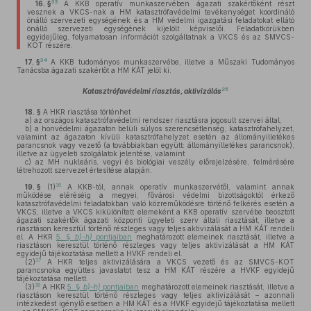
33
16. §
A KKB operatív munkaszervében ágazati szakértőként részt
vesznek a VKCS-nak a HM katasztrófavédelmi tevékenységet koordináló
önálló szervezeti egységének és a HM védelmi igazgatási feladatokat ellátó
önálló szervezeti egységének kijelölt képviselői. Feladatkörükben
egyidejűleg, folyamatosan információt szolgáltatnak a VKCS és az SMVCS-
KOT részére.
34
17. §
A KKB tudományos munkaszervébe, illetve a Műszaki Tudományos
Tanácsba ágazati szakértőt a HM KÁT jelöl ki.
35
Katasztrófavédelmi riasztás, aktivizálás
18. §
A HKR riasztása történhet
a)
az országos katasztrófavédelmi rendszer riasztásra jogosult szervei által,
b)
a honvédelmi ágazaton belüli súlyos szerencsétlenség, katasztrófahelyzet,
valamint az ágazaton kívüli katasztrófahelyzet esetén az állományilletékes
parancsnok vagy vezető (a továbbiakban együtt: állományilletékes parancsnok),
illetve az ügyeleti szolgálatok jelentése, valamint
c)
az MH nukleáris, vegyi és biológiai veszély előrejelzésére, felmérésére
létrehozott szervezet értesítése alapján.
36
19. §
(1)
A KKB-tól, annak operatív munkaszervétől, valamint annak
működése eléréséig a megyei, fővárosi védelmi bizottságoktól érkező
katasztrófavédelmi feladatokban való közreműködésre történő felkérés esetén a
VKCS, illetve a VKCS kikülönített elemeként a KKB operatív szervébe beosztott
ágazati szakértők ágazati központi ügyeleti szerv általi riasztását, illetve a
riasztáson keresztül történő részleges vagy teljes aktivizálását a HM KÁT rendeli
el. A HKR
5. §
b)-h)
pontjaiban
meghatározott elemeinek riasztását, illetve a
riasztáson keresztül történő részleges vagy teljes aktivizálását a HM KÁT
egyidejű tájékoztatása mellett a HVKF rendeli el.
37
(2)
A HKR teljes aktivizálására a VKCS vezető és az SMVCS-KOT
parancsnoka együttes javaslatot tesz a HM KÁT részére a HVKF egyidejű
tájékoztatása mellett.
38
(3)
A HKR
5. §
b)–h)
pontjaiban
meghatározott elemeinek riasztását, illetve a
riasztáson keresztül történő részleges vagy teljes aktivizálását – azonnali
intézkedést igénylő esetben a HM KÁT és a HVKF egyidejű tájékoztatása mellett