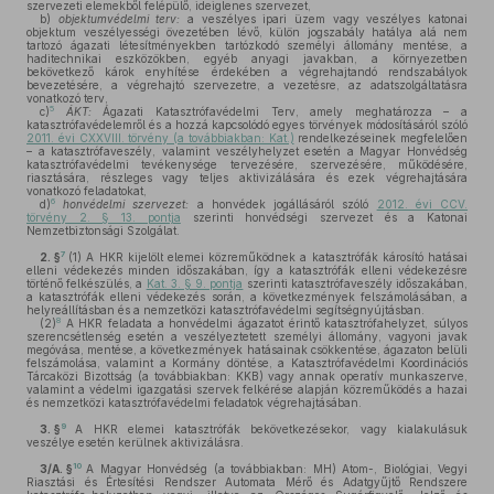
szervezeti elemekből felépülő, ideiglenes szervezet,
b)
objektumvédelmi terv:
a veszélyes ipari üzem vagy veszélyes katonai
objektum veszélyességi övezetében lévő, külön jogszabály hatálya alá nem
tartozó ágazati létesítményekben tartózkodó személyi állomány mentése, a
haditechnikai eszközökben, egyéb anyagi javakban, a környezetben
bekövetkező károk enyhítése érdekében a végrehajtandó rendszabályok
bevezetésére, a végrehajtó szervezetre, a vezetésre, az adatszolgáltatásra
vonatkozó terv,
5
c)
ÁKT:
Ágazati Katasztrófavédelmi Terv, amely meghatározza – a
katasztrófavédelemről és a hozzá kapcsolódó egyes törvények módosításáról szóló
2011. évi CXXVIII. törvény (a továbbiakban: Kat.)
rendelkezéseinek megfelelően
– a katasztrófaveszély, valamint veszélyhelyzet esetén a Magyar Honvédség
katasztrófavédelmi tevékenysége tervezésére, szervezésére, működésére,
riasztására, részleges vagy teljes aktivizálására és ezek végrehajtására
vonatkozó feladatokat,
6
d)
honvédelmi szervezet:
a honvédek jogállásáról szóló
2012. évi CCV.
törvény 2. § 13. pontja
szerinti honvédségi szervezet és a Katonai
Nemzetbiztonsági Szolgálat.
7
2. §
(1)
A HKR kijelölt elemei közreműködnek a katasztrófák károsító hatásai
elleni védekezés minden időszakában, így a katasztrófák elleni védekezésre
történő felkészülés, a
Kat. 3. § 9. pontja
szerinti katasztrófaveszély időszakában,
a katasztrófák elleni védekezés során, a következmények felszámolásában, a
helyreállításban és a nemzetközi katasztrófavédelmi segítségnyújtásban.
8
(2)
A HKR feladata a honvédelmi ágazatot érintő katasztrófahelyzet, súlyos
szerencsétlenség esetén a veszélyeztetett személyi állomány, vagyoni javak
megóvása, mentése, a következmények hatásainak csökkentése, ágazaton belüli
felszámolása, valamint a Kormány döntése, a Katasztrófavédelmi Koordinációs
Tárcaközi Bizottság (a továbbiakban: KKB) vagy annak operatív munkaszerve,
valamint a védelmi igazgatási szervek felkérése alapján közreműködés a hazai
és nemzetközi katasztrófavédelmi feladatok végrehajtásában.
9
3. §
A HKR elemei katasztrófák bekövetkezésekor, vagy kialakulásuk
veszélye esetén kerülnek aktivizálásra.
10
3/A. §
A Magyar Honvédség (a továbbiakban: MH) Atom-, Biológiai, Vegyi
Riasztási és Értesítési Rendszer Automata Mérő és Adatgyűjtő Rendszere