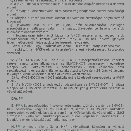
c)
kezdeményezi a végrehajtó erők igénybevételét,
d)
a HVKF, illetve a honvédelmi miniszter döntése alapján kirendeli a riasztott
erőket,
e)
irányítja a katasztrófavédelmi feladatok végrehajtásába bevont honvédségi
erőket,
f)
irányítja a veszélyeztetett katonai szervezetek biztonságos helyre történő
kivonását,
g)
javaslatot tesz a HKR-be kijelölt erők alkalmazására, esetleges
megerősítésére, váltására, valamint a katasztrófavédelembe bevonandó erők
kijelölésére és felkészítésére,
h)
folyamatosan információt biztosít a VKCS részére a honvédségi erők
védekezésben való közreműködésére irányuló, HM-hez érkező igények
teljesíthetőségéről, illetve azok teljesítésének helyzetéről,
i)
az MH-n kívüli együttműködőkkel a VKCS-n keresztül tartja a kapcsolatot,
j)
előkészíti a HVKF-nek a katasztrófák elleni védekezéssel kapcsolatos
döntéseit.
20
12. §
(1)
Az MVCS-KOCS és a KOCS a HKR középszintű katonai vezetési
szerve, amely teljes állománnyal az SMVCS-KOT parancsnok intézkedése
alapján kerül aktivizálásra. A feladatellátásuk heti váltásban, havi
szolgálatvezénylés alapján, illetve az aktivizálást követően 24 órás váltásban,
laktanyán kívüli készenléti szolgálat keretei között történik.
(2)
Az MVCS-KOCS és KOCS működtetésére kötelezett szervezeteket a HVKF
jelöli ki.
(3)
Az MVCS-KOCS a védekezés időszakában az SMVCS-KOT irányítása
alapján az OCS-okon keresztül, a KOCS-ok pedig közvetlenül vezetik a
végrehajtó erőket.
21
12/A. §
22
13. §
A katasztrófavédelmi tevékenység során, szükség esetén az SMVCS-
KOT parancsnok vagy az MVCS-KOCS-ot, illetve a KOCS-okat működtető
szervezetek vezetőinek javaslata alapján a HKR-be kijelölt végrehajtó erőkből
előzetesen kialakított munkacsoportoktól eltérő végrehajtó szervezetek is
kialakíthatók és felkészítés után alkalmazhatók.
23
14. §
A végrehajtó erők a HKR aktivizálását követően a várható
következmények előrejelzésére, megelőzésére, a védekezésben, a