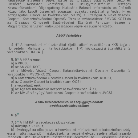
katasztrófa-helyzetben vegyi, illetve az Országos Sugárfigyelő, Jelző és
Ellenőrző Rendszer keretében, az Belügyminisztérium Országos
Katasztrófavédelmi Főigazgatóság Nukleáris Baleseti Információs és Értékelő
Központjától kapott összesített sugárzási adatokat szolgáltat a Védelmi- és
Közigazgatási Csoport (a továbbiakban: VKCS), a Stratégiai Művelet Vezetési
Csoport – Katasztrófavédelmi Operatív Törzs (a továbbiakban: SMVCS-KOT) és
az Országos Környezeti Sugárvédelmi Ellenőrző Rendszer részére a
Magyarország területén kialakult esetleges vegyi- és sugárhelyzetről.
A HKR felépítése
11
4. §
A honvédelmi miniszter által kijelölt állami vezetőként a KKB tagja a
Honvédelmi Minisztérium (a továbbiakban: HM) közigazgatási államtitkára (a
továbbiakban: HM KÁT).
12
5. §
A HKR elemei:
a)
a VKCS,
b)
az SMVCS-KOT,
c)
a Művelet Vezető Csoport Katasztrófavédelmi Operatív Csoportja (a
továbbiakban: MVCS-KOCS),
d)
a Katasztrófavédelmi Operatív Csoport (a továbbiakban: KOCS),
e)
az Operatív Csoport (a továbbiakban: OCS),
f)
a végrehajtó erők,
g)
az Ágazati Információs Központ (a továbbiakban: ÁIK),
h)
az MH Járványügyi Védekezési Csoport (a továbbiakban: JVCS).
A HKR működtetésével összefüggő feladatok
a védekezés időszakában
13
6. §
14
7. §
A HM KÁT a védekezés időszakában
a)
irányítja a VKCS-t,
b)
jóváhagyásra előterjeszti a honvédelmi miniszternek a katasztrófaveszély
esetén alkalmazandó intézkedések, a veszélyhelyzet esetén alkalmazandó
rendeleti úton bevezetett intézkedések ágazaton belüli érvényesülésének