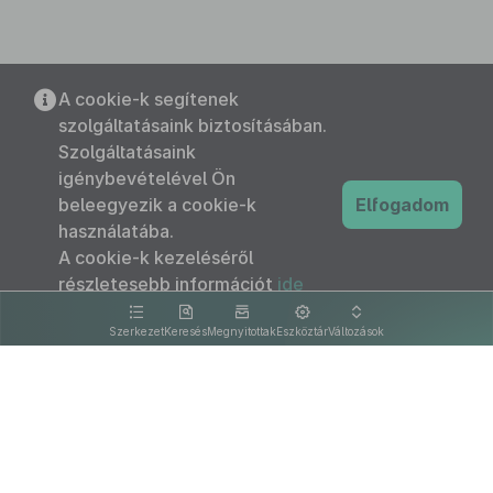
A cookie-k segítenek
szolgáltatásaink biztosításában.
Szolgáltatásaink
igénybevételével Ön
beleegyezik a cookie-k
Elfogadom
használatába.
A cookie-k kezeléséről
részletesebb információt
ide
kattintva olvashat.
Szerkezet
Keresés
Megnyitottak
Eszköztár
Változások