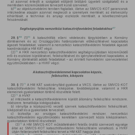
a)
azonnal értesíti a szolgálati elöljárót (elöljáró ügyeleti szolgálatot) és a
mentésben közreműködésre tervezett külső szerveket,
66
b)
az objektumvédelmi tervben foglaltak, illetve az SMVCS-KOT parancsnok
intézkedése alapján azonnal megkezdi a személyek mentését, az életveszély
elhárítását, a technikai és anyagi eszközök mentését, a következmények
felszámolását.
67
Segítségnyújtás nemzetközi katasztrófavédelmi feladatokhoz
68
69
29. §
(1)
A katasztrófák elleni védekezés tárgykörében a Kormány
döntéseinek és az Országgyűlés határozatainak előkészítésével kapcsolatos
ágazati feladatokat, valamint a nemzetközi katasztrófavédelmi feladatok ágazati
koordinációját a HM KÁT végzi.
70
(2)
A HKR nemzetközi katasztrófavédelmi segítségnyújtásban közreműködő
erői és eszközei kijelölésével, felkészítésével és igénybevételével kapcsolatos, a
Kormány döntéséből adódó feladatokat – az érintett honvédelmi szervezetekkel
együttműködésben – a HVKF végzi.
A katasztrófavédelemmel kapcsolatos képzés,
felkészítés, kiképzés
71
30. §
(1)
A HM KÁT szakirányítást gyakorol a VKCS, illetve az SMVCS-KOT
katasztrófavédelmi felkészítése, kiképzése, továbbképzése, valamint a HKR
elemeinek gyakorlatokon történő részvétele felett.
72
(2)
A HVKF
a)
intézkedik a katasztrófavédelemre kijelölt állomány felkészítési rendszere,
módszere, tematikája kidolgozására,
b)
irányítja a középszintű vezető szervek katasztrófavédelmi felkészítését,
kiképzését és a gyakorlatok tervezését,
c)
biztosítja az országos katasztrófavédelmi rendszer, nemzetközi
katasztrófavédelmi együttműködés keretében szervezett közös kiképzéseken,
gyakorlatokon történő részvételét.
73
(3)
A HM SMVCS-KOT működtetéséért felelős önálló szervezeti egysége
által az SMVCS-KOT katasztrófavédelmi felkészítésére vonatkozó, a HVKF
útján felterjesztett felkészítési tervet a HM KÁT hagyja jóvá.
74