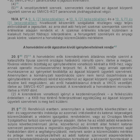
– az SMVCS-KOT parancsnoka is jogosult elrendelni.
39
(4)
40
(5)
A veszélyeztetett szervek, szervezetek riasztását az ágazat központi
ügyeleti szerve az SMVCS-KOT parancsnok jóváhagyásával végzi.
41
19/A. §
A
9. § (2) bekezdésében
, a
10. § (2) bekezdésében
és a
19. § (1) és
(3) bekezdésében
hivatkozott készenléti szolgálatok részleges vagy teljes
aktivizálását a jogosultak, az arra okot adó helyzet szakmai szempontok szerinti
értékelése alapján rendelik el. A szakmai értékelés kiterjed különösen a
kialakult helyzet földrajzi kiterjedésére, a fenyegetett személyek és anyagi
javak körére, valamint a honvédségi közreműködés mértékére.
42
A honvédelmi erők ágazaton kívüli igénybevételének rendje
43
44
20. §
(1)
A honvédelmi erők kirendelésének általános rendje szerint a
katasztrófa típusa szerinti országos hatáskörű irányító szerv, illetve a megyei,
fővárosi védelmi bizottság az igénybevételre vonatkozó kérését a KKB-hez, vagy
annak operatív munkaszervéhez terjeszti fel. A KKB, vagy annak operatív
munkaszerve az igényeket továbbítja az ágazat központi ügyeleti szervének.
Amennyiben a kormányzati koordinációs szerv nem kerül összehívásra az
igénybevételre vonatkozó kérést közvetlenül az ágazat központi ügyeleti szerve
részére kell megküldeni, aki erről haladéktalanul értesíti a VKCS vezetőjét,
illetve az SMVCS-KOT parancsnokát. A kirendelésről a honvédelemi miniszter,
illetve a HVKF dönt.
(2)
A kirendelésre vonatkozó igényt a kezdeményezőnek – a felkészülés
érdekében – a KKB-hoz történő felterjesztéssel egyidejűleg az ágazat központi
ügyeleti szervének is meg kell küldeni.
45
21. §
(1)
Rendkívüli esetben, amennyiben a katasztrófa következtében az
élet- és vagyonmentés indokolja az azonnali intézkedést és katonai képességek
közreműködését, a védelmi igazgatási, rendvédelmi, vagy az Országos Mentő
Szolgálathoz tartozó szervek igénye alapján, illetve ha az ebből adódó késedelem
súlyos következménnyel járna, közvetlenül az érintett által felkért katonai
szervezet parancsnoka a regionális együttműködés kereteire figyelemmel saját
hatáskörben dönt a segítségnyújtásról, melynek során a közreműködés mértéke
és jellege nem veszélyeztetheti az adott katonai szervezet alaprendeltetés
szerinti feladatellátásának maradéktalan biztosítását, a készenlét fenntartását, a