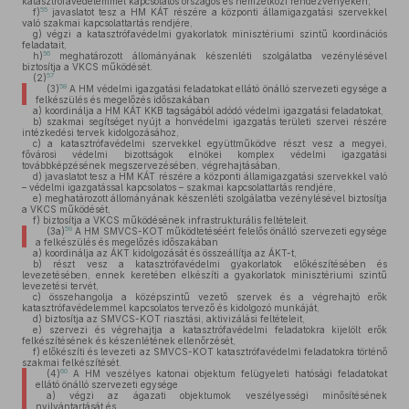
katasztrófavédelemmel kapcsolatos országos és nemzetközi rendezvényeken,
55
f)
javaslatot tesz a HM KÁT részére a központi államigazgatási szervekkel
való szakmai kapcsolattartás rendjére,
g)
végzi a katasztrófavédelmi gyakorlatok minisztériumi szintű koordinációs
feladatait,
56
h)
meghatározott állományának készenléti szolgálatba vezénylésével
biztosítja a VKCS működését.
57
(2)
58
(3)
A HM védelmi igazgatási feladatokat ellátó önálló szervezeti egysége a
felkészülés és megelőzés időszakában
a)
koordinálja a HM KÁT KKB tagságából adódó védelmi igazgatási feladatokat,
b)
szakmai segítséget nyújt a honvédelmi igazgatás területi szervei részére
intézkedési tervek kidolgozásához,
c)
a katasztrófavédelmi szervekkel együttműködve részt vesz a megyei,
fővárosi védelmi bizottságok elnökei komplex védelmi igazgatási
továbbképzésének megszervezésében, végrehajtásában,
d)
javaslatot tesz a HM KÁT részére a központi államigazgatási szervekkel való
– védelmi igazgatással kapcsolatos – szakmai kapcsolattartás rendjére,
e)
meghatározott állományának készenléti szolgálatba vezénylésével biztosítja
a VKCS működését,
f)
biztosítja a VKCS működésének infrastrukturális feltételeit.
59
(3a)
A HM SMVCS-KOT működtetéséért felelős önálló szervezeti egysége
a felkészülés és megelőzés időszakában
a)
koordinálja az ÁKT kidolgozását és összeállítja az ÁKT-t,
b)
részt vesz a katasztrófavédelmi gyakorlatok előkészítésében és
levezetésében, ennek keretében elkészíti a gyakorlatok minisztériumi szintű
levezetési tervét,
c)
összehangolja a középszintű vezető szervek és a végrehajtó erők
katasztrófavédelemmel kapcsolatos tervező és kidolgozó munkáját,
d)
biztosítja az SMVCS-KOT riasztási, aktivizálási feltételeit,
e)
szervezi és végrehajtja a katasztrófavédelmi feladatokra kijelölt erők
felkészítésének és készenlétének ellenőrzését,
f)
előkészíti és levezeti az SMVCS-KOT katasztrófavédelmi feladatokra történő
szakmai felkészítését.
60
(4)
A HM veszélyes katonai objektum felügyeleti hatósági feladatokat
ellátó önálló szervezeti egysége
a)
végzi az ágazati objektumok veszélyességi minősítésének
nyilvántartását és