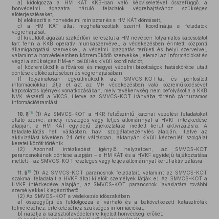
a)
kidolgozza a HM KÁT KKB-ban való képviseletével összefüggő, a
honvédelmi ágazatra háruló feladatok végrehajtásához szükséges
előterjesztéseket,
b)
előkészíti a honvédelmi miniszter és a HM KÁT döntéseit,
c)
a HM KÁT által meghatározottak szerint koordinálja a feladatok
végrehajtását,
d)
kiküldött ágazati szakértőin keresztül a HM nevében folyamatos kapcsolatot
tart fenn a KKB operatív munkaszervével, a védekezésben érintett központi
államigazgatási szervekkel, a védelmi igazgatás területi és helyi szerveivel,
valamint a honvédelemben közreműködő szervekkel, elemzi az információkat és
végzi a szükséges HM-en belüli és kívüli koordinációt,
e)
közreműködik a fővárosi és megyei védelmi bizottságok hatáskörébe utalt
döntések előkészítésében és végrehajtásában,
f)
folyamatosan együttműködik az SMVCS-KOT-tal és pontosított
információkkal látja el azt az MH védekezésben való közreműködésével
kapcsolatos igények vonatkozásában, mely tevékenység nem befolyásolja a KKB
NVK részéről a VKCS, illetve az SMVCS-KOT irányába történő párhuzamos
információáramlást.
18
10. §
(1)
Az SMVCS-KOT a HKR felsőszintű katonai vezetési feladatokat
ellátó szerve, amely részleges vagy teljes állománnyal a HVKF intézkedése
alapján, a HM KÁT egyidejű tájékoztatása mellett kerül aktivizálásra. A
feladatellátás heti váltásban, havi szolgálatvezénylés alapján, illetve az
aktivizálást követően 24 órás váltásban, laktanyán kívüli készenléti szolgálat
keretei között történik.
(2)
Azonnali intézkedést igénylő helyzetben, az SMVCS-KOT
parancsnokának döntése alapján – a HM KÁT és a HVKF egyidejű tájékoztatása
mellett – az SMVCS-KOT részleges vagy teljes állománnyal kerül aktivizálásra.
19
11. §
(1)
Az SMVCS-KOT parancsnok feladatait, valamint az SMVCS-KOT
szakmai feladatait a HVKF által kijelölt személyek látják el. Az SMVCS-KOT a
HVKF intézkedése alapján, az SMVCS-KOT parancsnok javaslatára további
személyekkel kiegészíthető.
(2)
Az SMVCS-KOT a védekezés időszakában
a)
összegyűjti és feldolgozza a várható és a bekövetkezett katasztrófák
felméréséhez, értékeléséhez szükséges információkat,
b)
riasztja a katasztrófavédelemre kijelölt honvédségi erőket,