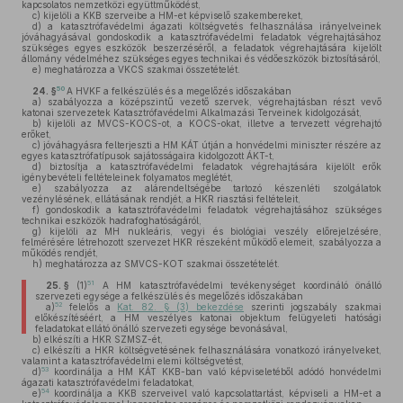
kapcsolatos nemzetközi együttműködést,
c)
kijelöli a KKB szerveibe a HM-et képviselő szakembereket,
d)
a katasztrófavédelmi ágazati költségvetés felhasználása irányelveinek
jóváhagyásával gondoskodik a katasztrófavédelmi feladatok végrehajtásához
szükséges egyes eszközök beszerzéséről, a feladatok végrehajtására kijelölt
állomány védelméhez szükséges egyes technikai és védőeszközök biztosításáról,
e)
meghatározza a VKCS szakmai összetételét.
50
24. §
A HVKF a felkészülés és a megelőzés időszakában
a)
szabályozza a középszintű vezető szervek, végrehajtásban részt vevő
katonai szervezetek Katasztrófavédelmi Alkalmazási Terveinek kidolgozását,
b)
kijelöli az MVCS-KOCS-ot, a KOCS-okat, illetve a tervezett végrehajtó
erőket,
c)
jóváhagyásra felterjeszti a HM KÁT útján a honvédelmi miniszter részére az
egyes katasztrófatípusok sajátosságaira kidolgozott ÁKT-t,
d)
biztosítja a katasztrófavédelmi feladatok végrehajtására kijelölt erők
igénybevételi feltételeinek folyamatos meglétét,
e)
szabályozza az alárendeltségébe tartozó készenléti szolgálatok
vezénylésének, ellátásának rendjét, a HKR riasztási feltételeit,
f)
gondoskodik a katasztrófavédelmi feladatok végrehajtásához szükséges
technikai eszközök hadrafoghatóságáról,
g)
kijelöli az MH nukleáris, vegyi és biológiai veszély előrejelzésére,
felmérésére létrehozott szervezet HKR részeként működő elemeit, szabályozza a
működés rendjét,
h)
meghatározza az SMVCS-KOT szakmai összetételét.
51
25. §
(1)
A HM katasztrófavédelmi tevékenységet koordináló önálló
szervezeti egysége a felkészülés és megelőzés időszakában
52
a)
felelős a
Kat. 82. § (3) bekezdése
szerinti jogszabály szakmai
előkészítéséért, a HM veszélyes katonai objektum felügyeleti hatósági
feladatokat ellátó önálló szervezeti egysége bevonásával,
b)
elkészíti a HKR SZMSZ-ét,
c)
elkészíti a HKR költségvetésének felhasználására vonatkozó irányelveket,
valamint a katasztrófavédelmi elemi költségvetést,
53
d)
koordinálja a HM KÁT KKB-ban való képviseletéből adódó honvédelmi
ágazati katasztrófavédelmi feladatokat,
54
e)
koordinálja a KKB szerveivel való kapcsolattartást, képviseli a HM-et a