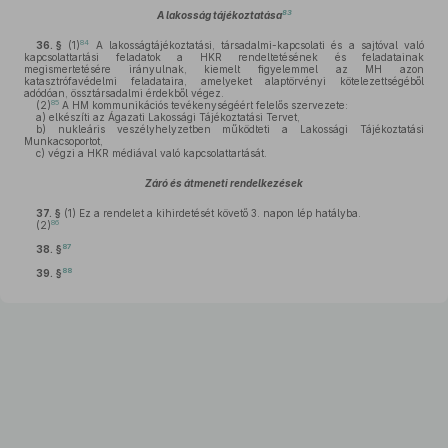
83
A lakosság tájékoztatása
84
36. §
(1)
A lakosságtájékoztatási, társadalmi-kapcsolati és a sajtóval való
kapcsolattartási feladatok a HKR rendeltetésének és feladatainak
megismertetésére irányulnak, kiemelt figyelemmel az MH azon
katasztrófavédelmi feladataira, amelyeket alaptörvényi kötelezettségéből
adódóan, össztársadalmi érdekből végez.
85
(2)
A HM kommunikációs tevékenységéért felelős szervezete:
a)
elkészíti az Ágazati Lakossági Tájékoztatási Tervet,
b)
nukleáris veszélyhelyzetben működteti a Lakossági Tájékoztatási
Munkacsoportot,
c)
végzi a HKR médiával való kapcsolattartását.
Záró és átmeneti rendelkezések
37. §
(1)
Ez a rendelet a kihirdetését követő 3. napon lép hatályba.
86
(2)
87
38. §
88
39. §