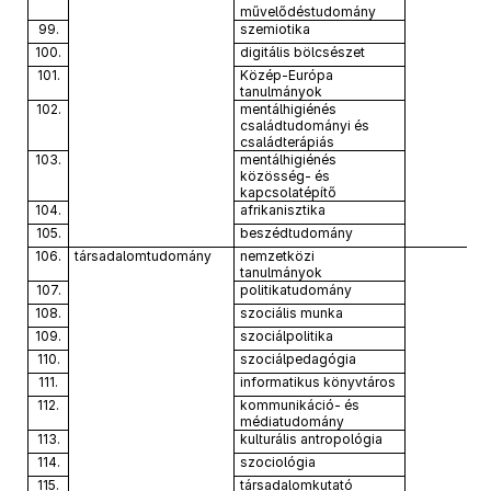
művelődéstudomány
99.
szemiotika
100.
digitális bölcsészet
101.
Közép-Európa
tanulmányok
102.
mentálhigiénés
családtudományi és
családterápiás
103.
mentálhigiénés
közösség- és
kapcsolatépítő
104.
afrikanisztika
105.
beszédtudomány
106.
társadalomtudomány
nemzetközi
tanulmányok
107.
politikatudomány
108.
szociális munka
109.
szociálpolitika
110.
szociálpedagógia
111.
informatikus könyvtáros
112.
kommunikáció- és
médiatudomány
113.
kulturális antropológia
114.
szociológia
115.
társadalomkutató