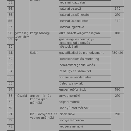
53.
védelmi igazgatási
54.
katonai vezetői
240
55.
katonai gazdálkodási
210
56.
katonai üzemeltetés
240
57.
katonai logisztika
58.
gazdaság-
közgazdasági
alkalmazott közgazdaságtan
180
tudomány
59.
gazdaság- és pénzügy-
ok
matematikai elemzés
60.
közszolgálati
61.
üzleti
gazdálkodási és menedzsment
180+30
62.
kereskedelem és marketing
63.
nemzetközi gazdálkodás
64.
pénzügy és számvitel
65.
turizmus-vendéglátás
66.
üzleti szakoktató
67.
emberi erőforrások
180
68.
műszaki
anyag-, fa- és
anyagmérnöki
210
könnyűipari
69.
faipari mérnöki
mérnöki
70.
könnyűipari mérnöki
71.
bio-, környezet- és
biomérnöki
210
vegyészmérnöki
72.
környezetmérnöki
73.
vegyészmérnöki