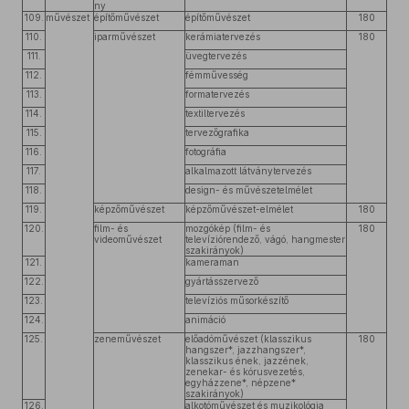
ny
109.
művészet
építőművészet
építőművészet
180
110.
iparművészet
kerámiatervezés
180
111.
üvegtervezés
112.
fémművesség
113.
formatervezés
114.
textiltervezés
115.
tervezőgrafika
116.
fotográfia
117.
alkalmazott látványtervezés
118.
design- és művészetelmélet
119.
képzőművészet
képzőművészet-elmélet
180
120.
film- és
mozgókép (film- és
180
videoművészet
televíziórendező, vágó, hangmester
szakirányok)
121.
kameraman
122.
gyártásszervező
123.
televíziós műsorkészítő
124.
animáció
125.
zeneművészet
előadóművészet (klasszikus
180
hangszer*, jazzhangszer*,
klasszikus ének, jazzének,
zenekar- és kórusvezetés,
egyházzene*, népzene*
szakirányok)
126.
alkotóművészet és muzikológia