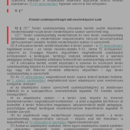
szakirány esetében a felsőoktatási képesítési jegyzékbe történő felvétel
eljárását az
(1)–(6) bekezdésben
foglaltak szerint le kell lefolytatni.
18
11. §
A tanári szakképzettséget adó mesterképzési szak
19
12. §
(1)
Tanári szakképzettség ciklusokra bontott, osztott képzésben
mesterfokozatot nyújtó tanári mesterképzési szakon szerezhető meg.
20
(2)
Tanári szakképzettség mesterfokozat és nem tanári szakképzettség
birtokában vagy a mesterfokozat megszerzésére irányuló tanulmányokkal
párhuzamosan második, további mesterképzési szakon is szerezhető.
(3)
A ciklusokra bontott, osztott képzésben a tanári szakon – a
(4) bekezdésben
foglaltakat kivéve – az iskolai nevelés-oktatás 5–12., illetve 13. évfolyamain,
valamint az Országos Képzési Jegyzékben meghatározott szakképzési
évfolyamokon a tantárgyak, tantárgyi modulok oktatására és a speciális
pedagógiai jellegű feladatok ellátására felkészítő két szakképzettség szerezhető.
(4)
A ciklusokra bontott, osztott képzésben a szakmai és művészeti tanári
szakképzettség képzési és kimeneti követelményeiben meghatározottak szerint –
egy vagy két félévvel rövidebb időtartamú képzésben – egy tanári
szakképzettség is szerezhető.
(5)
Az
(1) bekezdésben
meghatározott tanári szakra történő belépés feltétele,
az
1. számú mellékletben
meghatározott olyan alapképzési szak eredményes
elvégzése, amelyen
a)
az alapképzési szakon szerezhető szakképzettséghez az általánosan
kötelező és a szakspecifikus ismeretkörökből legalább 110 kreditet kellett
összegyűjteni;
b)
az alapképzési szakon – a tanári szak képzési és kimeneti
követelményeiben meghatározott kivételekkel – a jelölt a legalább két féléven át
biztosított, a tanári felkészítést megalapozó, pályaorientációt segítő pedagógiai,
pszichológiai jellegű tantárgyak követelményeinek teljesítésével legalább 10
kreditet szerzett.
(6)
Az alapfokozat vagy mesterfokozat megszerzését követő – a tanári
szakképzettség megszerzésére irányuló – képzés első két félévében is
teljesíthetők az
(5) bekezdés
b)
pontjában
foglalt követelmények.
(7)
Azokat az alapképzési szakokat, illetve egyes alapképzési szakok esetében
az oklevélben megjelölt önálló szakképzettséget eredményező azon