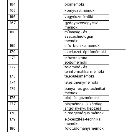
164.
biomérnöki
165.
környezetmérnöki
166.
vegyészmérnöki
167.
gyógyszervegyész-
mérnöki
168.
műanyag- és
száltechnológiai
mérnöki
169.
info-bionika mérnöki
170.
szerkezet-építőmérnöki
171.
infrastruktúra-
építőmérnöki
172.
földmérő- és
térinformatikai mérnöki
173.
településmérnöki
174.
létesítménymérnöki
175.
bánya- és geotechnikai
mérnöki
176.
olaj- és gázmérnöki
177.
olajmérnöki (kizárólag
angol nyelvű képzés)
178.
hidrogeológus mérnöki
179.
előkészítés-technikai
mérnöki
180.
földtudományi mérnöki