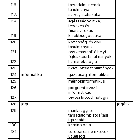
116.
társadalmi nemek
tanulmánya
117.
survey statisztika
118.
egészségpolitika,
tervezés és
finanszírozás
119.
kisebbségpolitika
120.
közösségi és civil
tanulmányok
121.
összehasonlító helyi
fejlesztési tanulmányok
122.
humánökológia
123.
Kelet-Ázsia tanulmányok
124.
informatika
gazdaságinformatikus
125.
mérnökinformatikus
126.
programtervező
informatikus
127.
orvosi biotechnológia
128.
jogi
jogász
129.
munkaügyi és
társadalombiztosítási
igazgatási
130.
kriminológia
131.
európai és nemzetközi
üzleti jog