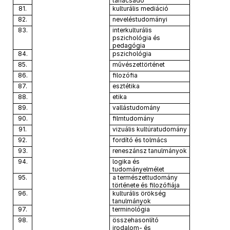
tanácsadó
81.
kulturális mediáció
82.
neveléstudományi
83.
interkulturális
pszichológia és
pedagógia
84.
pszichológia
85.
művészettörténet
86.
filozófia
87.
esztétika
88.
etika
89.
vallástudomány
90.
filmtudomány
91.
vizuális kultúratudomány
92.
fordító és tolmács
93.
reneszánsz tanulmányok
94.
logika és
tudományelmélet
95.
a természettudomány
története és filozófiája
96.
kulturális örökség
tanulmányok
97.
terminológia
98.
összehasonlító
irodalom- és