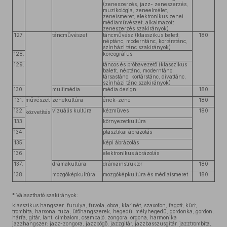
(zeneszerzés, jazz- zeneszerzés,
muzikológia, zeneelmélet,
zeneismeret, elektronikus zenei
médiaművészet, alkalmazott
zeneszerzés szakirányok)
127.
táncművészet
táncművész (klasszikus balett,
180
néptánc, moderntánc, kortárstánc,
színházi tánc szakirányok)
128.
koreográfus
129.
táncos és próbavezető (klasszikus
balett, néptánc, moderntánc,
társastánc, kortárstánc, divattánc,
színházi tánc szakirányok)
130.
multimédia
média design
180
131.
művészet
zenekultúra
ének-zene
180
-
132.
vizuális kultúra
kézműves
180
közvetítés
133.
környezetkultúra
134.
plasztikai ábrázolás
135.
képi ábrázolás
136.
elektronikus ábrázolás
137.
drámakultúra
drámainstruktor
180
138.
mozgóképkultúra
mozgóképkultúra és médiaismeret
180
* Választható szakirányok:
klasszikus hangszer: furulya, fuvola, oboa, klarinét, szaxofon, fagott, kürt,
trombita, harsona, tuba, ütőhangszerek, hegedű, mélyhegedű, gordonka, gordon,
hárfa, gitár, lant, cimbalom, csembaló, zongora, orgona, harmonika
jazzhangszer: jazz-zongora, jazzbőgő, jazzgitár, jazzbasszusgitár, jazztrombita,