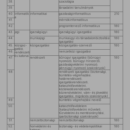
38.
szociológia
39.
társadalmi tanulmányok
40.
informatik
informatikai
gazdaságinformatikus
210
a
41.
mérnökinformatikus
42.
programtervező informatikus
180
43.
jogi
igazságügyi
igazságügyi igazgatási
180
44.
munkajogi
munkaügyi és társadalombiztosítási
180
igazgatási
45.
közigaz-
közigazgatási
közigazgatás-szervező
180
gatási,
46.
nemzetközi igazgatási
rendészeti
és katonai
47.
rendészeti
bűnügyi igazgatási (bűnügyi
180
nyomozó, bűnügyi hírszerző,
gazdaságvédelmi nyomozó,
pénzügyi nyomozó szakirányok)
48.
rendészeti igazgatási (biztonsági,
büntetés-végrehajtási,
határrendészeti,
igazgatásrendészeti,
katasztrófavédelmi,
közlekedésrendészeti,
közrendvédelmi, vám- és jövedéki
igazgatási, migrációs szakirányok)
49.
büntetés-végrehajtási nevelő
50.
katasztrófavédelem
(katasztrófavédelmi műveleti,
tűzvédelmi és mentésirányítási,
iparbiztonsági szakirányok)
51.
nemzetbiztonsági
nemzetbiztonsági
180
52.
honvédelmi és
biztonság- és védelempolitikai
180
katonai