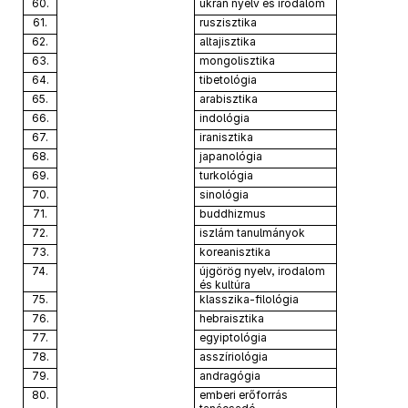
60.
ukrán nyelv és irodalom
61.
ruszisztika
62.
altajisztika
63.
mongolisztika
64.
tibetológia
65.
arabisztika
66.
indológia
67.
iranisztika
68.
japanológia
69.
turkológia
70.
sinológia
71.
buddhizmus
72.
iszlám tanulmányok
73.
koreanisztika
74.
újgörög nyelv, irodalom
és kultúra
75.
klasszika-filológia
76.
hebraisztika
77.
egyiptológia
78.
asszíriológia
79.
andragógia
80.
emberi erőforrás