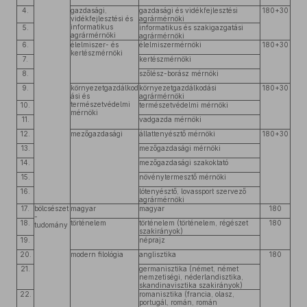
4.
gazdasági,
gazdasági és vidékfejlesztési
180+30
vidékfejlesztési és
agrármérnöki
informatikus
5.
informatikus és szakigazgatási
agrármérnöki
agrármérnöki
6.
élelmiszer- és
élelmiszermérnöki
180+30
kertészmérnöki
7.
kertészmérnöki
8.
szőlész-borász mérnöki
9.
környezetgazdálkod
környezetgazdálkodási
180+30
ási és
agrármérnöki
természetvédelmi
10.
természetvédelmi mérnöki
mérnöki
11.
vadgazda mérnöki
12.
mezőgazdasági
állattenyésztő mérnöki
180+30
13.
mezőgazdasági mérnöki
14.
mezőgazdasági szakoktató
15.
növénytermesztő mérnöki
16.
lótenyésztő, lovassport szervező
agrármérnöki
17.
bölcsészet
magyar
magyar
180
-
18.
történelem
történelem (történelem, régészet
180
tudomány
szakirányok)
19.
néprajz
20.
modern filológia
anglisztika
180
21.
germanisztika (német, német
nemzetiségi, néderlandisztika,
skandinavisztika szakirányok)
22.
romanisztika (francia, olasz,
portugál, román, román