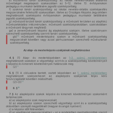
e)
közismereti tanári szakképzettség:
az iskolai nevelés-oktatás általános
műveltséget megalapozó szakaszában az 5–12, illetve 13. évfolyamokon
pedagógus munkakör betöltésére jogosító szakképzettség;
f)
szakmai tanári szakképzettség:
az iskolai nevelés-oktatás szakképesítés
megszerzésére felkészítő szakaszában, illetve az Országos Képzési Jegyzékben
meghatározott szakképzési évfolyamokon pedagógus munkakör betöltésére
jogosító szakképzettség;
g)
művészeti területi tanári szakképzettség:
a művészeti területen az alapfokú
művészetoktatási intézményben, művészeti szakközépiskolában, szakiskolában
a művészeti tárgynak megfelelő:
ga)
a zeneművészeti képzési ág alapképzési szakjain, illetve szakirányain
szerezhető szakképzettség szerinti tanári szakképzettség,
10
gb)
művészeti mesterképzési szakon a művészeti szakképzettség
megszerzését követően vagy azzal párhuzamosan szerezhető művésztanár
szakképzettség.
Az alap- és mesterképzés szakjainak meghatározása
4. §
(1)
Alap- és mesterképzésben az
1–3. számú mellékletekben
meghatározott szakokon a végzettségi szint és a szakképzettség követelményeit
a képzési és kimeneti követelmények határozzák meg.
11
(2)
5. §
(1)
A ciklusokra bontott, osztott képzésben az
1. számú mellékletben
meghatározott szakszerkezet az alapképzés szakjainak teljes körű
felülvizsgálatát követően módosítható.
12
(2)–(3)
13
6. §
7. §
Az alapképzési szakok képzési és kimeneti követelményei szakonként
tartalmazzák:
a)
az alapképzési szak megnevezését;
b)
az alapképzési szakon szerezhető végzettségi szint és a szakképzettség
oklevélben szereplő megjelölését (magyar és angol nyelven);
c)
a képzési időt félévekben;
d)
az alapfokozat megszerzéséhez – az e rendeletben meghatározottak szerint