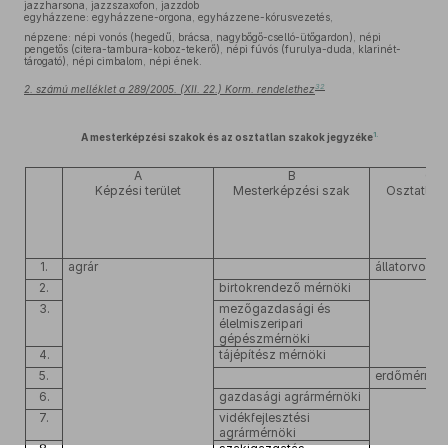
jazzharsona, jazzszaxofon, jazzdob
egyházzene: egyházzene-orgona, egyházzene-kórusvezetés,
népzene: népi vonós (hegedű, brácsa, nagybőgő-cselló-ütőgardon), népi
pengetős (citera-tambura-koboz-tekerő), népi fúvós (furulya-duda, klarinét-
tárogató), népi cimbalom, népi ének.
32
2. számú melléklet a 289/2005. (XII. 22.) Korm. rendelethez
1.
A mesterképzési szakok és az osztatlan szakok jegyzéke
A
B
C
Képzési terület
Mesterképzési szak
Osztatlan
1.
agrár
állatorvosi
2.
birtokrendező mérnöki
3.
mezőgazdasági és
élelmiszeripari
gépészmérnöki
4.
tájépítész mérnöki
5.
erdőmérnök
6.
gazdasági agrármérnöki
7.
vidékfejlesztési
agrármérnöki