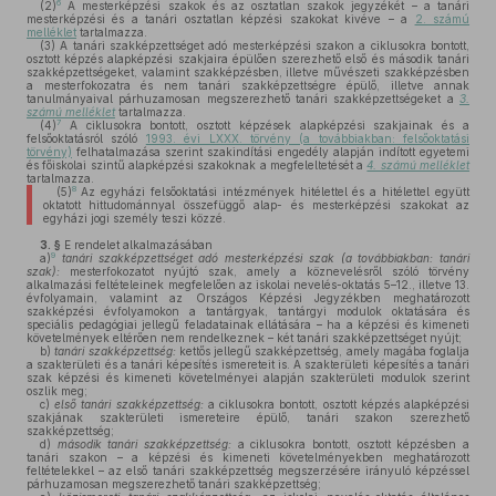
6
(2)
A mesterképzési szakok és az osztatlan szakok jegyzékét – a tanári
mesterképzési és a tanári osztatlan képzési szakokat kivéve – a
2. számú
melléklet
tartalmazza.
(3)
A tanári szakképzettséget adó mesterképzési szakon a ciklusokra bontott,
osztott képzés alapképzési szakjaira épülően szerezhető első és második tanári
szakképzettségeket, valamint szakképzésben, illetve művészeti szakképzésben
a mesterfokozatra és nem tanári szakképzettségre épülő, illetve annak
tanulmányaival párhuzamosan megszerezhető tanári szakképzettségeket a
3.
számú melléklet
tartalmazza.
7
(4)
A ciklusokra bontott, osztott képzések alapképzési szakjainak és a
felsőoktatásról szóló
1993. évi LXXX. törvény (a továbbiakban: felsőoktatási
törvény)
felhatalmazása szerint szakindítási engedély alapján indított egyetemi
és főiskolai szintű alapképzési szakoknak a megfeleltetését a
4. számú melléklet
tartalmazza.
8
(5)
Az egyházi felsőoktatási intézmények hitélettel és a hitélettel együtt
oktatott hittudománnyal összefüggő alap- és mesterképzési szakokat az
egyházi jogi személy teszi közzé.
3. §
E rendelet alkalmazásában
9
a)
tanári szakképzettséget adó mesterképzési szak (a továbbiakban: tanári
szak):
mesterfokozatot nyújtó szak, amely a köznevelésről szóló törvény
alkalmazási feltételeinek megfelelően az iskolai nevelés-oktatás 5–12., illetve 13.
évfolyamain, valamint az Országos Képzési Jegyzékben meghatározott
szakképzési évfolyamokon a tantárgyak, tantárgyi modulok oktatására és
speciális pedagógiai jellegű feladatainak ellátására – ha a képzési és kimeneti
követelmények eltérően nem rendelkeznek – két tanári szakképzettséget nyújt;
b)
tanári szakképzettség:
kettős jellegű szakképzettség, amely magába foglalja
a szakterületi és a tanári képesítés ismereteit is. A szakterületi képesítés a tanári
szak képzési és kimeneti követelményei alapján szakterületi modulok szerint
oszlik meg;
c)
első tanári szakképzettség:
a ciklusokra bontott, osztott képzés alapképzési
szakjának szakterületi ismereteire épülő, tanári szakon szerezhető
szakképzettség;
d)
második tanári szakképzettség:
a ciklusokra bontott, osztott képzésben a
tanári szakon – a képzési és kimeneti követelményekben meghatározott
feltételekkel – az első tanári szakképzettség megszerzésére irányuló képzéssel
párhuzamosan megszerezhető tanári szakképzettség;