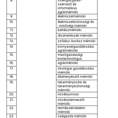
8.
szakigazgatás-
szervező és
informatikus
agrármérnöki
9.
élelmiszermérnöki
10.
élelmiszerbiztonsági és
-minőségi mérnöki
11.
kertészmérnöki
12.
díszkertészeti mérnöki
13.
szőlész-borász mérnöki
14.
környezetgazdálkodási
agrármérnöki
15.
mezőgazdasági
biotechnológus
16.
agrármérnöki
17.
ökológiai gazdálkodási
mérnöki
18.
állattenyésztő mérnöki
19.
takarmányozási és
takarmánybiztonsági
mérnöki
20.
növényorvosi
21.
növénytermesztő
mérnöki
22.
természetvédelmi
mérnöki
23.
vadgazda mérnöki