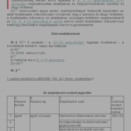
szakképzettség elemei közül legalább a
13. § (1) bekezdésének
b)–c)
pontjaiban
meghatározottak oktatásának és megszervezésének személyi és
tárgyi feltételei.
25
(2)
Amennyiben egyes tanári szakképzettségre felkészítő képzésben az
adott felsőoktatási intézményben nincsenek meg a személyi és tárgyi feltételek,
a felsőoktatási intézmény az oktatásához szükséges feltételek megteremtéséről
az
Ftv. 31. § (2) bekezdése
b)
pontja
szerint másik felsőoktatási intézménnyel
kötött együttműködési megállapodás szerint is gondoskodhat.
Záró rendelkezések
26
15. §
(1)
E rendelet – a
(2)–(4) bekezdésben
foglaltak kivételével – a
kihirdetését követő 8. napon lép hatályba
27
a)–b)
(2)
2006. március 1-jén
28
a)
b)
hatályba lép a
16. § (9) bekezdése
.
29
(3)–(4)
30
16. §
31
1. számú melléklet a 289/2005. (XII. 22.) Korm. rendelethez
Az alapképzési szakok jegyzéke
A
B
C
D
Képzési
Képzési ág
Alapképzési szak
Szakhoz
terület
rendelt
kreditek
száma
1.
agrár
agrár műszaki
földmérő és földrendező mérnöki
180+30
2.
mezőgazdasági és élelmiszeripari
gépészmérnöki
3.
tájrendező és kertépítő mérnöki