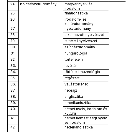
24.
bölcsészettudomány
magyar nyelv és
irodalom
25.
finnugrisztika
26.
irodalom- és
kultúratudomány
27.
nyelvtudomány
28.
alkalmazott nyelvészet
29.
elméleti nyelvészet
30.
színháztudomány
31.
hungarológia
32.
történelem
33.
levéltár
34.
történeti muzeológia
35.
régészet
36.
vallástörténet
37.
néprajz
38.
anglisztika
39.
amerikanisztika
40.
német nyelv, irodalom és
kultúra
41.
német nemzetiségi nyelv
és irodalom
42.
néderlandisztika