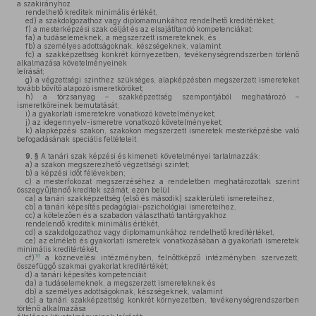
a szakirányhoz
rendelhető kreditek minimális értékét,
ed)
a szakdolgozathoz vagy diplomamunkához rendelhető kreditértéket;
f)
a mesterképzési szak célját és az elsajátítandó kompetenciákat:
fa)
a tudáselemeknek, a megszerzett ismereteknek, és
fb)
a személyes adottságoknak, készségeknek, valamint
fc)
a szakképzettség konkrét környezetben, tevékenységrendszerben történő
alkalmazása követelményeinek
leírását;
g)
a végzettségi szinthez szükséges, alapképzésben megszerzett ismereteket
tovább bővítő alapozó ismeretköröket;
h)
a törzsanyag – szakképzettség szempontjából meghatározó –
ismeretköreinek bemutatását;
i)
a gyakorlati ismeretekre vonatkozó követelményeket;
j)
az idegennyelv-ismeretre vonatkozó követelményeket;
k)
alapképzési szakon, szakokon megszerzett ismeretek mesterképzésbe való
befogadásának speciális feltételeit.
9. §
A tanári szak képzési és kimeneti követelményei tartalmazzák:
a)
a szakon megszerezhető végzettségi szintet;
b)
a képzési időt félévekben;
c)
a mesterfokozat megszerzéséhez a rendeletben meghatározottak szerint
összegyűjtendő kreditek számát, ezen belül
ca)
a tanári szakképzettség (első és második) szakterületi ismereteihez,
cb)
a tanári képesítés pedagógiai-pszichológiai ismereteihez,
cc)
a kötelezően és a szabadon választható tantárgyakhoz
rendelendő kreditek minimális értékét,
cd)
a szakdolgozathoz vagy diplomamunkához rendelhető kreditértéket,
ce)
az elméleti és gyakorlati ismeretek vonatkozásában a gyakorlati ismeretek
minimális kreditértékét,
16
cf)
a köznevelési intézményben, felnőttképző intézményben szervezett,
összefüggő szakmai gyakorlat kreditértékét;
d)
a tanári képesítés kompetenciáit:
da)
a tudáselemeknek, a megszerzett ismereteknek és
db)
a személyes adottságoknak, készségeknek, valamint
dc)
a tanári szakképzettség konkrét környezetben, tevékenységrendszerben
történő alkalmazása