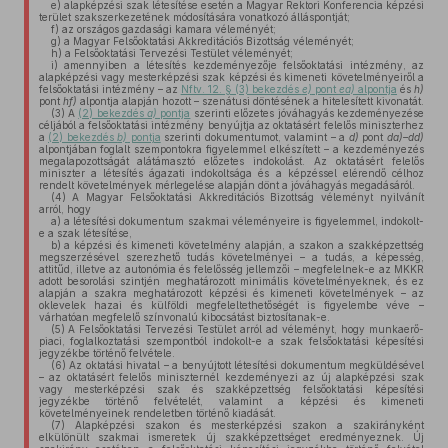
e)
alapképzési szak létesítése esetén a Magyar Rektori Konferencia képzési
terület szakszerkezetének módosítására vonatkozó álláspontját;
f)
az országos gazdasági kamara véleményét;
g)
a Magyar Felsőoktatási Akkreditációs Bizottság véleményét;
h)
a Felsőoktatási Tervezési Testület véleményét;
i)
amennyiben a létesítés kezdeményezője felsőoktatási intézmény, az
alapképzési vagy mesterképzési szak képzési és kimeneti követelményeiről a
felsőoktatási intézmény – az
Nftv. 12. § (3) bekezdés
e)
pont
ea)
alpontja
és
h)
pont
hf)
alpontja alapján hozott – szenátusi döntésének a hitelesített kivonatát.
(3)
A
(2) bekezdés
a)
pontja
szerinti előzetes jóváhagyás kezdeményezése
céljából a felsőoktatási intézmény benyújtja az oktatásért felelős miniszterhez
a
(2) bekezdés
b)
pontja
szerinti dokumentumot, valamint – a
d)
pont
da)–dd)
alpontjában foglalt szempontokra figyelemmel elkészített – a kezdeményezés
megalapozottságát alátámasztó előzetes indokolást. Az oktatásért felelős
miniszter a létesítés ágazati indokoltsága és a képzéssel elérendő célhoz
rendelt követelmények mérlegelése alapján dönt a jóváhagyás megadásáról.
(4)
A Magyar Felsőoktatási Akkreditációs Bizottság véleményt nyilvánít
arról, hogy
a)
a létesítési dokumentum szakmai véleményeire is figyelemmel, indokolt-
e a szak létesítése,
b)
a képzési és kimeneti követelmény alapján, a szakon a szakképzettség
megszerzésével szerezhető tudás követelményei – a tudás, a képesség,
attitűd, illetve az autonómia és felelősség jellemzői – megfelelnek-e az MKKR
adott besorolási szintjén meghatározott minimális követelményeknek, és ez
alapján a szakra meghatározott képzési és kimeneti követelmények – az
oklevelek hazai és külföldi megfeleltethetőségét is figyelembe véve –
várhatóan megfelelő színvonalú kibocsátást biztosítanak-e.
(5)
A Felsőoktatási Tervezési Testület arról ad véleményt, hogy munkaerő-
piaci, foglalkoztatási szempontból indokolt-e a szak felsőoktatási képesítési
jegyzékbe történő felvétele.
(6)
Az oktatási hivatal – a benyújtott létesítési dokumentum megküldésével
– az oktatásért felelős miniszternél kezdeményezi az új alapképzési szak
vagy mesterképzési szak és szakképzettség felsőoktatási képesítési
jegyzékbe történő felvételét, valamint a képzési és kimeneti
követelményeinek rendeletben történő kiadását.
(7)
Alapképzési szakon és mesterképzési szakon a szakirányként
elkülönült szakmai ismeretek új szakképzettséget eredményeznek. Új