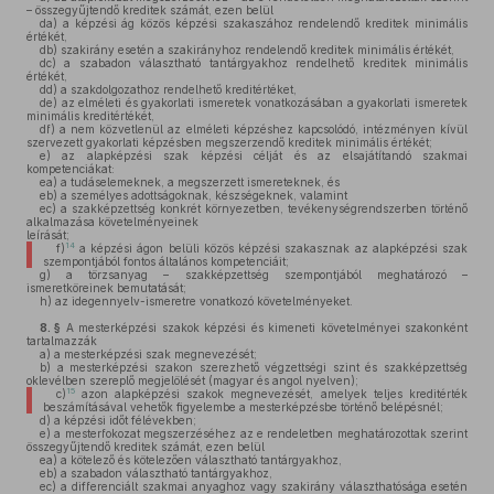
– összegyűjtendő kreditek számát, ezen belül
da)
a képzési ág közös képzési szakaszához rendelendő kreditek minimális
értékét,
db)
szakirány esetén a szakirányhoz rendelendő kreditek minimális értékét,
dc)
a szabadon választható tantárgyakhoz rendelhető kreditek minimális
értékét,
dd)
a szakdolgozathoz rendelhető kreditértéket,
de)
az elméleti és gyakorlati ismeretek vonatkozásában a gyakorlati ismeretek
minimális kreditértékét,
df)
a nem közvetlenül az elméleti képzéshez kapcsolódó, intézményen kívül
szervezett gyakorlati képzésben megszerzendő kreditek minimális értékét;
e)
az alapképzési szak képzési célját és az elsajátítandó szakmai
kompetenciákat:
ea)
a tudáselemeknek, a megszerzett ismereteknek, és
eb)
a személyes adottságoknak, készségeknek, valamint
ec)
a szakképzettség konkrét környezetben, tevékenységrendszerben történő
alkalmazása követelményeinek
leírását;
14
f)
a képzési ágon belüli közös képzési szakasznak az alapképzési szak
szempontjából fontos általános kompetenciáit;
g)
a törzsanyag – szakképzettség szempontjából meghatározó –
ismeretköreinek bemutatását;
h)
az idegennyelv-ismeretre vonatkozó követelményeket.
8. §
A mesterképzési szakok képzési és kimeneti követelményei szakonként
tartalmazzák
a)
a mesterképzési szak megnevezését;
b)
a mesterképzési szakon szerezhető végzettségi szint és szakképzettség
oklevélben szereplő megjelölését (magyar és angol nyelven);
15
c)
azon alapképzési szakok megnevezését, amelyek teljes kreditérték
beszámításával vehetők figyelembe a mesterképzésbe történő belépésnél;
d)
a képzési időt félévekben;
e)
a mesterfokozat megszerzéséhez az e rendeletben meghatározottak szerint
összegyűjtendő kreditek számát, ezen belül
ea)
a kötelező és kötelezően választható tantárgyakhoz,
eb)
a szabadon választható tantárgyakhoz,
ec)
a differenciált szakmai anyaghoz vagy szakirány választhatósága esetén