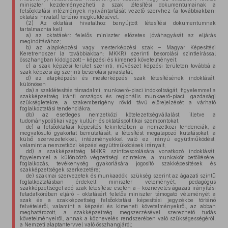
miniszter kezdeményezheti a szak létesítési dokumentumainak a
felsőoktatási intézmények nyilvántartását vezető szervhez (a továbbiakban:
oktatási hivatal) történő megküldésével.
(2)
Az oktatási hivatalhoz benyújtott létesítési dokumentumnak
tartalmaznia kell
a)
az oktatásért felelős miniszter előzetes jóváhagyását az eljárás
megindításához;
b)
az alapképzési vagy mesterképzési szak – Magyar Képesítési
Keretrendszer (a továbbiakban: MKKR) szerinti besorolási szintleírással
összhangban kidolgozott – képzési és kimeneti követelményeit;
c)
a szak képzési terület szerinti, művészet képzési területen továbbá a
szak képzési ág szerinti besorolási javaslatát;
d)
az alapképzési és mesterképzési szak létesítésének indoklását,
különösen
da)
a szaklétesítés társadalmi, munkaerő-piaci indokoltságát, figyelemmel a
szakképzettség iránti országos és regionális munkaerő-piaci, gazdasági
szükségletekre, a szakemberigény rövid távú előrejelzését a várható
foglalkoztatási tendenciákra,
db)
az esetleges nemzetközi kötelezettségvállalást, illetve a
tudománypolitikai vagy kultúr- és oktatáspolitikai szempontokat,
dc)
a felsőoktatási képesítés tekintetében a nemzetközi tendenciák, a
megvalósuló gyakorlat bemutatását, a létesítést megalapozó kutatásokat, a
külső szervezetekkel, intézményekkel való ez irányú együttműködést,
valamint a nemzetközi képzési együttműködések irányait,
dd)
a szakképzettség MKKR szintbesorolására vonatkozó indoklását,
figyelemmel a különböző végzettségi szintekre, a munkakör betöltésére,
foglalkozás, tevékenység gyakorlására jogosító szakképesítések és
szakképzettségek szerkezetére;
de)
szakmai szervezetek és munkaadók, szükség szerint az ágazati szintű
foglalkoztatásban érdekelt miniszter véleményét, pedagógus
szakképzettséget adó szak létesítése esetén a – köznevelés ágazati irányítási
feladatkörében eljáró – oktatásért felelős miniszter támogató véleményét a
szak és a szakképzettség felsőoktatási képesítési jegyzékbe történő
felvételéről, valamint a képzési és kimeneti követelményekről, az abban
meghatározott, a szakképzettség megszerzésével szerezhető tudás
követelményeiről, annak a köznevelés rendszerében való szükségességéről,
a Nemzeti alaptantervvel való összhangjáról;