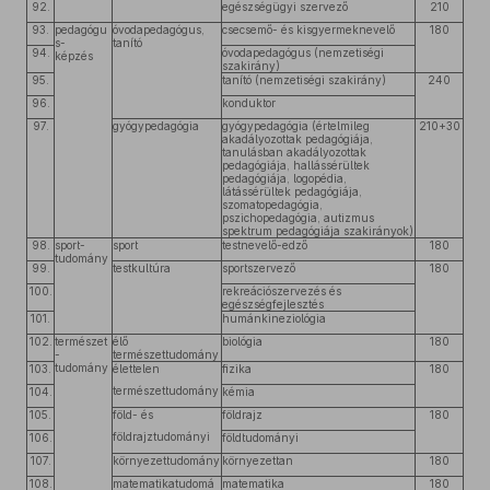
92.
egészségügyi szervező
210
93.
pedagógu
óvodapedagógus,
csecsemő- és kisgyermeknevelő
180
s-
tanító
94.
óvodapedagógus (nemzetiségi
képzés
szakirány)
95.
tanító (nemzetiségi szakirány)
240
96.
konduktor
97.
gyógypedagógia
gyógypedagógia (értelmileg
210+30
akadályozottak pedagógiája,
tanulásban akadályozottak
pedagógiája, hallássérültek
pedagógiája, logopédia,
látássérültek pedagógiája,
szomatopedagógia,
pszichopedagógia, autizmus
spektrum pedagógiája szakirányok)
98.
sport-
sport
testnevelő-edző
180
tudomány
99.
testkultúra
sportszervező
180
100.
rekreációszervezés és
egészségfejlesztés
101.
humánkineziológia
102.
természet
élő
biológia
180
-
természettudomány
tudomány
103.
élettelen
fizika
180
természettudomány
104.
kémia
105.
föld- és
földrajz
180
földrajztudományi
106.
földtudományi
107.
környezettudomány
környezettan
180
108.
matematikatudomá
matematika
180