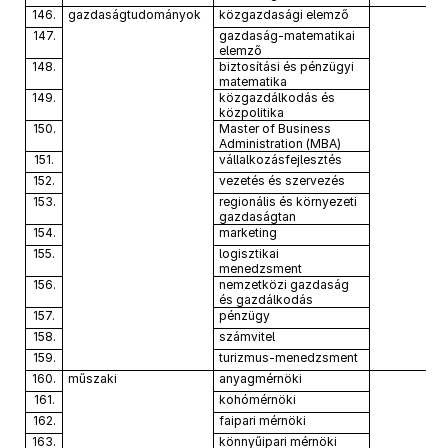
146.
gazdaságtudományok
közgazdasági elemző
147.
gazdaság-matematikai
elemző
148.
biztosítási és pénzügyi
matematika
149.
közgazdálkodás és
közpolitika
150.
Master of Business
Administration
(MBA)
151.
vállalkozásfejlesztés
152.
vezetés és szervezés
153.
regionális és környezeti
gazdaságtan
154.
marketing
155.
logisztikai
menedzsment
156.
nemzetközi gazdaság
és gazdálkodás
157.
pénzügy
158.
számvitel
159.
turizmus-menedzsment
160.
műszaki
anyagmérnöki
161.
kohómérnöki
162.
faipari mérnöki
163.
könnyűipari mérnöki