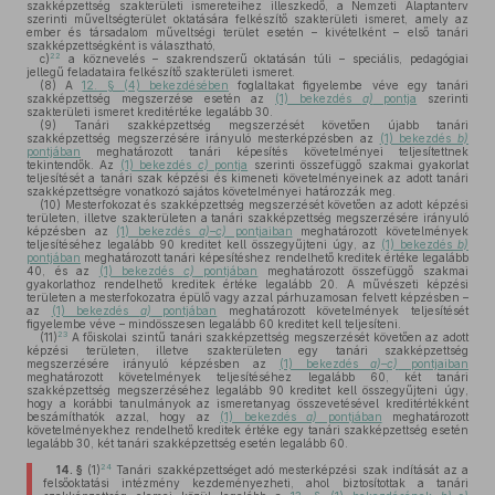
szakképzettség szakterületi ismereteihez illeszkedő, a Nemzeti Alaptanterv
szerinti műveltségterület oktatására felkészítő szakterületi ismeret, amely az
ember és társadalom műveltségi terület esetén – kivételként – első tanári
szakképzettségként is választható,
22
c)
a köznevelés – szakrendszerű oktatásán túli – speciális, pedagógiai
jellegű feladataira felkészítő szakterületi ismeret.
(8)
A
12. § (4) bekezdésében
foglaltakat figyelembe véve egy tanári
szakképzettség megszerzése esetén az
(1) bekezdés
a)
pontja
szerinti
szakterületi ismeret kreditértéke legalább 30.
(9)
Tanári szakképzettség megszerzését követően újabb tanári
szakképzettség megszerzésére irányuló mesterképzésben az
(1) bekezdés
b)
pontjában
meghatározott tanári képesítés követelményei teljesítettnek
tekintendők. Az
(1) bekezdés
c)
pontja
szerinti összefüggő szakmai gyakorlat
teljesítését a tanári szak képzési és kimeneti követelményeinek az adott tanári
szakképzettségre vonatkozó sajátos követelményei határozzák meg.
(10)
Mesterfokozat és szakképzettség megszerzését követően az adott képzési
területen, illetve szakterületen a tanári szakképzettség megszerzésére irányuló
képzésben az
(1) bekezdés
a)–c)
pontjaiban
meghatározott követelmények
teljesítéséhez legalább 90 kreditet kell összegyűjteni úgy, az
(1) bekezdés
b)
pontjában
meghatározott tanári képesítéshez rendelhető kreditek értéke legalább
40, és az
(1) bekezdés
c)
pontjában
meghatározott összefüggő szakmai
gyakorlathoz rendelhető kreditek értéke legalább 20. A művészeti képzési
területen a mesterfokozatra épülő vagy azzal párhuzamosan felvett képzésben –
az
(1) bekezdés
a)
pontjában
meghatározott követelmények teljesítését
figyelembe véve – mindösszesen legalább 60 kreditet kell teljesíteni.
23
(11)
A főiskolai szintű tanári szakképzettség megszerzését követően az adott
képzési területen, illetve szakterületen egy tanári szakképzettség
megszerzésére irányuló képzésben az
(1) bekezdés
a)–c)
pontjaiban
meghatározott követelmények teljesítéséhez legalább 60, két tanári
szakképzettség megszerzéséhez legalább 90 kreditet kell összegyűjteni úgy,
hogy a korábbi tanulmányok az ismeretanyag összevetésével kreditértékként
beszámíthatók azzal, hogy az
(1) bekezdés
a)
pontjában
meghatározott
követelményekhez rendelhető kreditek értéke egy tanári szakképzettség esetén
legalább 30, két tanári szakképzettség esetén legalább 60.
24
14. §
(1)
Tanári szakképzettséget adó mesterképzési szak indítását az a
felsőoktatási intézmény kezdeményezheti, ahol biztosítottak a tanári