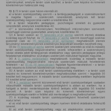
szakirányokat, amelyre tanári szak épülhet, a tanári szak képzési és kimeneti
követelményei határozzák meg.
13. §
(1)
A tanári szak három elemből áll:
a)
a tanári szakképzettség szerinti – a tantárgypedagógiát, a szakmódszertant
is magába foglaló – szakterületi ismeretekből, amelynek két tanári
szakképzettség megszerzése esetén a kreditértéke 80;
b)
a tanári képesítés pedagógiai, pszichológiai elméleti és gyakorlati
ismereteiből, amelynek kreditértéke 40;
21
c)
a köznevelési intézményben, felnőttképző intézményben szervezett,
összefüggő szakmai gyakorlatból, amelynek kreditértéke 30.
(2)
A tanári szakon az
(1) bekezdés
a)–b)
pontjai
szerinti elemek oktatása
kizárólag együtt folyhat. Az
(1) bekezdés
c)
pontja
szerinti összefüggő szakmai
gyakorlat csak az
(1) bekezdés
a)–b)
pontjaiban
meghatározott elemek
tanulmányi követelményeinek eredményes teljesítését követően kezdhető meg.
(3)
Az
(1) bekezdés
a)
pontja
szerinti szakterületi ismeretek az első és második
tanári szakképzettség megszerzéséhez vezető, kifejezetten a szakrendszerű
iskolai oktatás adott tantárgyainak oktatásához vagy speciális pedagógiai jellegű
feladatainak ellátásához szükséges szakterületi modulokat foglalják magukba.
(4)
A
3. számú mellékletben
meghatározott, kizárólag a második tanári
szakképzettség megszerzésére irányuló szakterületi modulok felvételének
feltételeit – az
(5) és (6) bekezdésben
foglaltak figyelembevételével – a tanári
szak képzési és kimeneti követelményei határozzák meg.
(5)
A tanári szakon az első tanári szakképzettség esetében – a tanári szak
képzési és kimeneti követelményeiben meghatározottak szerint – legalább 30
kreditet kell megszerezni. A második tanári szakképzettség esetében legfeljebb
50 kreditet lehet szerezni.
(6)
A
3. melléklet
szerinti közismereti első tanári szakképzettségek szabadon
választhatók második tanári szakképzettségként is abban az esetben, ha a
hallgató a tanári mesterképzésbe történő belépés előtt legalább 50 kreditet
szerzett. A tanári szak képzési és kimeneti követelményei egyes
szakképzettségek esetén e feltétel alól mentességet is meghatározhatnak.
(7)
A kizárólag második tanári szakképzettségként felvehető szakterületi
modul lehet:
a)
az első tanári szakképzettség idegen nyelven történő oktatására felkészítő
ismeret,
b)
az első tanári szakképzettség vagy az alapképzési szakon szerzett