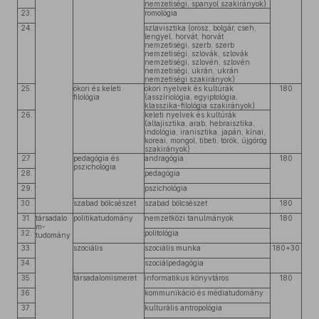
nemzetiségi, spanyol szakirányok)
23.
romológia
24.
szlavisztika (orosz, bolgár, cseh,
lengyel, horvát, horvát
nemzetiségi, szerb, szerb
nemzetiségi, szlovák, szlovák
nemzetiségi, szlovén, szlovén
nemzetiségi, ukrán, ukrán
nemzetiségi szakirányok)
25.
ókori és keleti
ókori nyelvek és kultúrák
180
filológia
(asszíriológia, egyiptológia,
klasszika-filológia szakirányok)
26.
keleti nyelvek és kultúrák
(altajisztika, arab, hebraisztika,
indológia, iranisztika, japán, kínai,
koreai, mongol, tibeti, török, újgörög
szakirányok)
27.
pedagógia és
andragógia
180
pszichológia
28.
pedagógia
29.
pszichológia
30.
szabad bölcsészet
szabad bölcsészet
180
31.
társadalo
politikatudomány
nemzetközi tanulmányok
180
m-
32.
politológia
tudomány
33.
szociális
szociális munka
180+30
34.
szociálpedagógia
35.
társadalomismeret
informatikus könyvtáros
180
36.
kommunikáció és médiatudomány
37.
kulturális antropológia