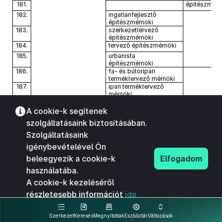
181.
építészmérn
182.
ingatlanfejlesztő
építészmérnöki
183.
szerkezettervező
építészmérnöki
184.
tervező építészmérnöki
185.
urbanista
építészmérnöki
186.
fa- és bútoripari
terméktervező mérnöki
187.
ipari terméktervező
mérnöki
188.
forma- és vizuális
környezettervező
A cookie-k segítenek
mérnöki
szolgáltatásaink biztosításában.
189.
gépészmérnöki
Szolgáltatásaink
190.
gépészeti modellezés
191.
igénybevételével Ön
épületgépészeti és
eljárástechnikai
beleegyezik a cookie-k
Elfogadom
gépészmérnöki
192.
közlekedésmérnöki
használatába.
193.
logisztikai mérnöki
A cookie-k kezeléséről
194.
járműmérnöki
részletesebb információt
ide
195.
mechatronikai mérnöki
kattintva olvashat.
196.
biztonságtechnikai
Szerkezet
Keresés
Megnyitottak
Eszköztár
Változások
mérnöki