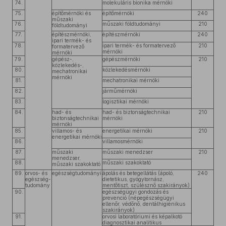
74.
molekuláris bionika mérnöki
75.
építőmérnöki és
építőmérnöki
240
műszaki
76.
műszaki földtudományi
210
földtudományi
77.
építészmérnöki,
építészmérnöki
240
ipari termék- és
78.
ipari termék- és formatervező
210
formatervező
mérnöki
mérnöki
79.
gépész-,
gépészmérnöki
210
közlekedés-,
80.
közlekedésmérnöki
mechatronikai
mérnöki
81.
mechatronikai mérnöki
82.
járműmérnöki
83.
logisztikai mérnöki
84.
had- és
had- és biztonságtechnikai
210
biztonságtechnikai
mérnöki
mérnöki
85.
villamos- és
energetikai mérnöki
210
energetikai mérnöki
86.
villamosmérnöki
87.
műszaki
műszaki menedzser
210
menedzser,
88.
műszaki szakoktató
műszaki szakoktató
89.
orvos- és
egészségtudományi
ápolás és betegellátás (ápoló,
240
egészség-
dietetikus, gyógytornász,
tudomány
mentőtiszt, szülésznő szakirányok)
90.
egészségügyi gondozás és
prevenció (népegészségügyi
ellenőr, védőnő, dentálhigiénikus
szakirányok)
91.
orvosi laboratóriumi és képalkotó
diagnosztikai analitikus