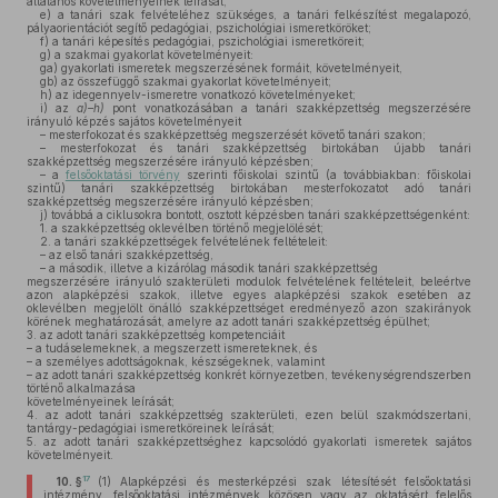
általános követelményeinek leírását;
e)
a tanári szak felvételéhez szükséges, a tanári felkészítést megalapozó,
pályaorientációt segítő pedagógiai, pszichológiai ismeretköröket;
f)
a tanári képesítés pedagógiai, pszichológiai ismeretköreit;
g)
a szakmai gyakorlat követelményeit:
ga)
gyakorlati ismeretek megszerzésének formáit, követelményeit,
gb)
az összefüggő szakmai gyakorlat követelményeit;
h)
az idegennyelv-ismeretre vonatkozó követelményeket;
i)
az
a)–h)
pont vonatkozásában a tanári szakképzettség megszerzésére
irányuló képzés sajátos követelményeit
– mesterfokozat és szakképzettség megszerzését követő tanári szakon;
– mesterfokozat és tanári szakképzettség birtokában újabb tanári
szakképzettség megszerzésére irányuló képzésben;
– a
felsőoktatási törvény
szerinti főiskolai szintű (a továbbiakban: főiskolai
szintű) tanári szakképzettség birtokában mesterfokozatot adó tanári
szakképzettség megszerzésére irányuló képzésben;
j)
továbbá a ciklusokra bontott, osztott képzésben tanári szakképzettségenként:
1. a szakképzettség oklevélben történő megjelölését;
2. a tanári szakképzettségek felvételének feltételeit:
– az első tanári szakképzettség,
– a második, illetve a kizárólag második tanári szakképzettség
megszerzésére irányuló szakterületi modulok felvételének feltételeit, beleértve
azon alapképzési szakok, illetve egyes alapképzési szakok esetében az
oklevélben megjelölt önálló szakképzettséget eredményező azon szakirányok
körének meghatározását, amelyre az adott tanári szakképzettség épülhet;
3. az adott tanári szakképzettség kompetenciáit
– a tudáselemeknek, a megszerzett ismereteknek, és
– a személyes adottságoknak, készségeknek, valamint
– az adott tanári szakképzettség konkrét környezetben, tevékenységrendszerben
történő alkalmazása
követelményeinek leírását;
4. az adott tanári szakképzettség szakterületi, ezen belül szakmódszertani,
tantárgy-pedagógiai ismeretköreinek leírását;
5. az adott tanári szakképzettséghez kapcsolódó gyakorlati ismeretek sajátos
követelményeit.
17
10. §
(1)
Alapképzési és mesterképzési szak létesítését felsőoktatási
intézmény, felsőoktatási intézmények közösen vagy az oktatásért felelős