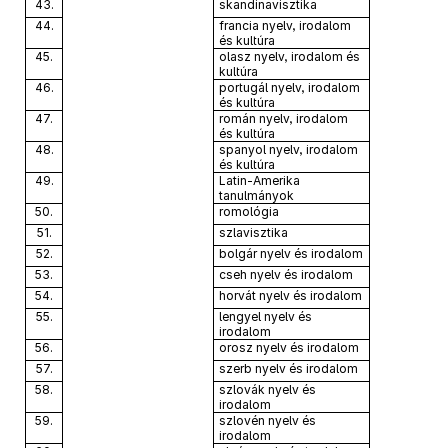
43.
skandinavisztika
44.
francia nyelv, irodalom
és kultúra
45.
olasz nyelv, irodalom és
kultúra
46.
portugál nyelv, irodalom
és kultúra
47.
román nyelv, irodalom
és kultúra
48.
spanyol nyelv, irodalom
és kultúra
49.
Latin-Amerika
tanulmányok
50.
romológia
51.
szlavisztika
52.
bolgár nyelv és irodalom
53.
cseh nyelv és irodalom
54.
horvát nyelv és irodalom
55.
lengyel nyelv és
irodalom
56.
orosz nyelv és irodalom
57.
szerb nyelv és irodalom
58.
szlovák nyelv és
irodalom
59.
szlovén nyelv és
irodalom