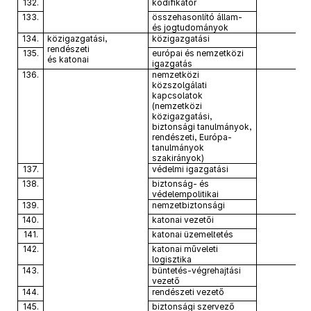
132.
kodifikátor
133.
összehasonlító állam-
és jogtudományok
134.
közigazgatási,
közigazgatási
rendészeti
135.
európai és nemzetközi
és katonai
igazgatás
136.
nemzetközi
közszolgálati
kapcsolatok
(nemzetközi
közigazgatási,
biztonsági tanulmányok,
rendészeti, Európa-
tanulmányok
szakirányok)
137.
védelmi igazgatási
138.
biztonság- és
védelempolitikai
139.
nemzetbiztonsági
140.
katonai vezetői
141.
katonai üzemeltetés
142.
katonai műveleti
logisztika
143.
büntetés-végrehajtási
vezető
144.
rendészeti vezető
145.
biztonsági szervező