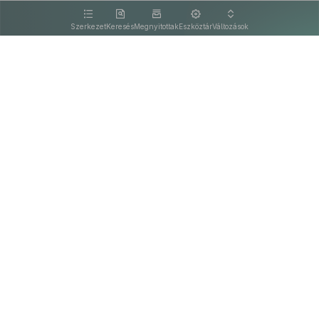
kattintva olvashat.
Szerkezet
Keresés
Megnyitottak
Eszköztár
Változások
Kapcsolat
Felhasználási feltételek
PDF
Akadálymentesítési nyilatkozat
Adatkezelési tájékoztató