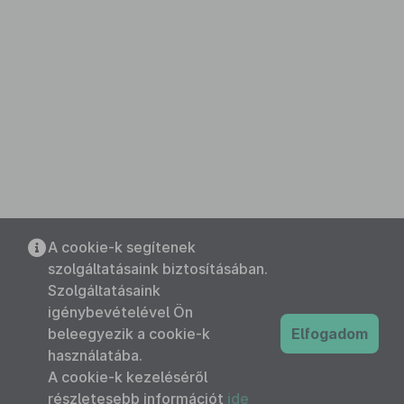
A cookie-k segítenek
szolgáltatásaink biztosításában.
Szolgáltatásaink
igénybevételével Ön
beleegyezik a cookie-k
Elfogadom
használatába.
A cookie-k kezeléséről
részletesebb információt
ide