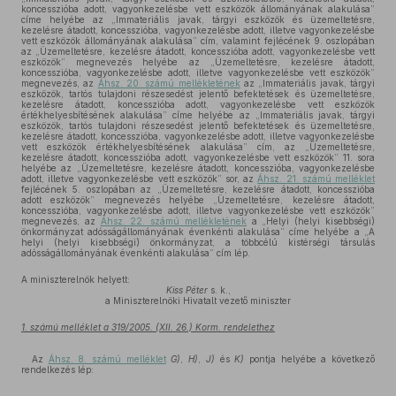
koncesszióba adott, vagyonkezelésbe vett eszközök állományának alakulása”
címe helyébe az „Immateriális javak, tárgyi eszközök és üzemeltetésre,
kezelésre átadott, koncesszióba, vagyonkezelésbe adott, illetve vagyonkezelésbe
vett eszközök állományának alakulása” cím, valamint fejlécének 9. oszlopában
az „Üzemeltetésre, kezelésre átadott, koncesszióba adott, vagyonkezelésbe vett
eszközök” megnevezés helyébe az „Üzemeltetésre, kezelésre átadott,
koncesszióba, vagyonkezelésbe adott, illetve vagyonkezelésbe vett eszközök”
megnevezés, az
Áhsz. 20. számú mellékletének
az „Immateriális javak, tárgyi
eszközök, tartós tulajdoni részesedést jelentő befektetések és üzemeltetésre,
kezelésre átadott, koncesszióba adott, vagyonkezelésbe vett eszközök
értékhelyesbítésének alakulása” címe helyébe az „Immateriális javak, tárgyi
eszközök, tartós tulajdoni részesedést jelentő befektetések és üzemeltetésre,
kezelésre átadott, koncesszióba, vagyonkezelésbe adott, illetve vagyonkezelésbe
vett eszközök értékhelyesbítésének alakulása” cím, az „Üzemeltetésre,
kezelésre átadott, koncesszióba adott, vagyonkezelésbe vett eszközök” 11. sora
helyébe az „Üzemeltetésre, kezelésre átadott, koncesszióba, vagyonkezelésbe
adott, illetve vagyonkezelésbe vett eszközök” sor, az
Áhsz. 21. számú melléklet
fejlécének 5. oszlopában az „Üzemeltetésre, kezelésre átadott, koncesszióba
adott eszközök” megnevezés helyébe „Üzemeltetésre, kezelésre átadott,
koncesszióba, vagyonkezelésbe adott, illetve vagyonkezelésbe vett eszközök”
megnevezés, az
Áhsz. 22. számú mellékletének
a „Helyi (helyi kisebbségi)
önkormányzat adósságállományának évenkénti alakulása” címe helyébe a „A
helyi (helyi kisebbségi) önkormányzat, a többcélú kistérségi társulás
adósságállományának évenkénti alakulása” cím lép.
A miniszterelnök helyett:
Kiss Péter
s. k.,
a Miniszterelnöki Hivatalt vezető miniszter
1. számú melléklet a 319/2005. (XII. 26.) Korm. rendelethez
Az
Áhsz. 8. számú melléklet
G)
,
H)
,
J)
és
K)
pontja helyébe a következő
rendelkezés lép: