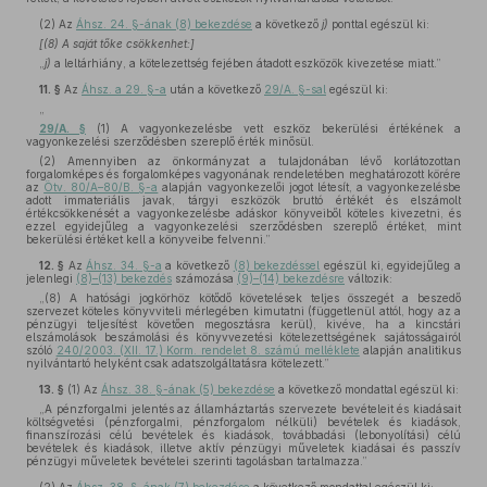
(2)
Az
Áhsz. 24. §-ának (8) bekezdése
a következő
j)
ponttal egészül ki:
[(8) A saját tőke csökkenhet:]
„
j)
a leltárhiány, a kötelezettség fejében átadott eszközök kivezetése miatt.”
11. §
Az
Áhsz. a 29. §-a
után a következő
29/A. §-sal
egészül ki:
„
29/A. §
(1) A vagyonkezelésbe vett eszköz bekerülési értékének a
vagyonkezelési szerződésben szereplő érték minősül.
(2) Amennyiben az önkormányzat a tulajdonában lévő korlátozottan
forgalomképes és forgalomképes vagyonának rendeletében meghatározott körére
az
Ötv. 80/A–80/B. §-a
alapján vagyonkezelői jogot létesít, a vagyonkezelésbe
adott immateriális javak, tárgyi eszközök bruttó értékét és elszámolt
értékcsökkenését a vagyonkezelésbe adáskor könyveiből köteles kivezetni, és
ezzel egyidejűleg a vagyonkezelési szerződésben szereplő értéket, mint
bekerülési értéket kell a könyveibe felvenni.”
12. §
Az
Áhsz. 34. §-a
a következő
(8) bekezdéssel
egészül ki, egyidejűleg a
jelenlegi
(8)–(13) bekezdés
számozása
(9)–(14) bekezdésre
változik:
„(8) A hatósági jogkörhöz kötődő követelések teljes összegét a beszedő
szervezet köteles könyvviteli mérlegében kimutatni (függetlenül attól, hogy az a
pénzügyi teljesítést követően megosztásra kerül), kivéve, ha a kincstári
elszámolások beszámolási és könyvvezetési kötelezettségének sajátosságairól
szóló
240/2003. (XII. 17.) Korm. rendelet 8. számú melléklete
alapján analitikus
nyilvántartó helyként csak adatszolgáltatásra kötelezett.”
13. §
(1)
Az
Áhsz. 38. §-ának (5) bekezdése
a következő mondattal egészül ki:
„A pénzforgalmi jelentés az államháztartás szervezete bevételeit és kiadásait
költségvetési (pénzforgalmi, pénzforgalom nélküli) bevételek és kiadások,
finanszírozási célú bevételek és kiadások, továbbadási (lebonyolítási) célú
bevételek és kiadások, illetve aktív pénzügyi műveletek kiadásai és passzív
pénzügyi műveletek bevételei szerinti tagolásban tartalmazza.”