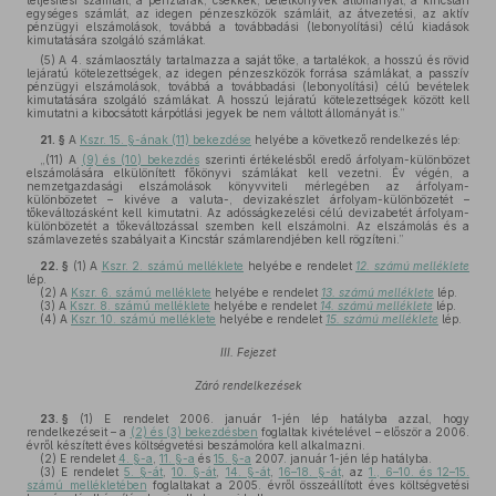
teljesítési számláit, a pénztárak, csekkek, betétkönyvek állományát, a kincstári
egységes számlát, az idegen pénzeszközök számláit, az átvezetési, az aktív
pénzügyi elszámolások, továbbá a továbbadási (lebonyolítási) célú kiadások
kimutatására szolgáló számlákat.
(5) A 4. számlaosztály tartalmazza a saját tőke, a tartalékok, a hosszú és rövid
lejáratú kötelezettségek, az idegen pénzeszközök forrása számlákat, a passzív
pénzügyi elszámolások, továbbá a továbbadási (lebonyolítási) célú bevételek
kimutatására szolgáló számlákat. A hosszú lejáratú kötelezettségek között kell
kimutatni a kibocsátott kárpótlási jegyek be nem váltott állományát is.”
21. §
A
Kszr. 15. §-ának (11) bekezdése
helyébe a következő rendelkezés lép:
„(11) A
(9) és (10) bekezdés
szerinti értékelésből eredő árfolyam-különbözet
elszámolására elkülönített főkönyvi számlákat kell vezetni. Év végén, a
nemzetgazdasági elszámolások könyvviteli mérlegében az árfolyam-
különbözetet – kivéve a valuta-, devizakészlet árfolyam-különbözetét –
tőkeváltozásként kell kimutatni. Az adósságkezelési célú devizabetét árfolyam-
különbözetét a tőkeváltozással szemben kell elszámolni. Az elszámolás és a
számlavezetés szabályait a Kincstár számlarendjében kell rögzíteni.”
22. §
(1)
A
Kszr. 2. számú melléklete
helyébe e rendelet
12. számú melléklete
lép.
(2)
A
Kszr. 6. számú melléklete
helyébe e rendelet
13. számú melléklete
lép.
(3)
A
Kszr. 8. számú melléklete
helyébe e rendelet
14. számú melléklete
lép.
(4)
A
Kszr. 10. számú melléklete
helyébe e rendelet
15. számú melléklete
lép.
III. Fejezet
Záró rendelkezések
23. §
(1)
E rendelet 2006. január 1-jén lép hatályba azzal, hogy
rendelkezéseit – a
(2) és (3) bekezdésben
foglaltak kivételével – először a 2006.
évről készített éves költségvetési beszámolóra kell alkalmazni.
(2)
E rendelet
4. §-a
,
11. §-a
és
15. §-a
2007. január 1-jén lép hatályba.
(3)
E rendelet
5. §-át
,
10. §-át
,
14. §-át
,
16–18. §-át
, az
1., 6–10. és 12–15.
számú mellékletében
foglaltakat a 2005. évről összeállított éves költségvetési