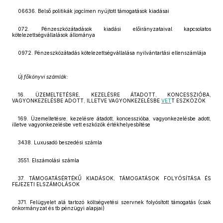
06636. Belső politikák jogcímen nyújtott támogatások kiadásai
072. Pénzeszközátadások kiadási előirányzataival kapcsolatos
kötelezettségvállalások állománya
0972. Pénzeszközátadás kötelezettségvállalása nyilvántartási ellenszámlája
Új főkönyvi számlák:
16. ÜZEMELTETÉSRE, KEZELÉSRE ÁTADOTT, KONCESSZIÓBA,
VAGYONKEZELÉSBE ADOTT, ILLETVE VAGYONKEZELÉSBE
VET
T ESZKÖZÖK
169. Üzemeltetésre, kezelésre átadott, koncesszióba, vagyonkezelésbe adott,
illetve vagyonkezelésbe vett eszközök értékhelyesbítése
3438. Luxusadó beszedési számla
3551. Elszámolási számla
37. TÁMOGATÁSÉRTÉKŰ KIADÁSOK, TÁMOGATÁSOK FOLYÓSÍTÁSA ÉS
FEJEZETI ELSZÁMOLÁSOK
371. Felügyelet alá tartozó költségvetési szervnek folyósított támogatás (csak
önkormányzat és tb pénzügyi alapjai)