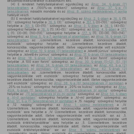
beszámoló elkészítésekor is alkalmazni kell.
(4)
E rendelet hatálybalépésével egyidejűleg az
Áhsz. 34. §-ának (7)
bekezdésében
a „(100%-os értéken)” szövegrész, az
Áhsz. 37. §-a (1)
bekezdésének
második mondata és az
Áhsz. 8. számú mellékletének
I)
pontja
hatályát veszti.
(5)
E rendelet hatálybalépésével egyidejűleg az
Áhsz. 2. §-ában
a „
16. §
(1),
(3);” szövegrész helyébe a „
16. §
(3);” szövegrész, a „
151. §
(3)–(10);” szövegrész
helyébe a „
151. §
(3)–(11);” szövegrész, az
Áhsz. 3. §-ában
a „
16. §
(4)–(5);”
szövegrész helyébe a „
16. §
(1), (4)–(5);” szövegrész, az
Áhsz. 4. §-ában
a „
177.
§
(1), (3)–(8), (10)–(13);” szövegrész helyébe a „
177. §
(1), (3)–(8), (10)–(14);”
szövegrész, az
Áhsz. 5. §-a 7. pontjának
a)
alpontjában
, az
Áhsz. 16. §-ának (2)
bekezdésében
az „üzemeltetésre, kezelésre átadott, koncesszióba adott
eszközök” szövegrész helyébe az „üzemeltetésre, kezelésre átadott,
koncesszióba, vagyonkezelésbe adott, illetve vagyonkezelésbe vett eszközök”
szövegrész, az
Áhsz. 10. §-ának (7) bekezdésében
a „követő június” szövegrész
helyébe a „követő év június” szövegrész, az
Áhsz. 17. §-ának (3) bekezdésében
és az
Áhsz. 18. §-ának (2) bekezdésében
„Az 50 ezer forint” szövegrész
helyébe „A 100 ezer forint” szövegrész, az
Áhsz. 30. §-ának (1)–(2), (5), (9)
bekezdésében
, az
Áhsz. 34. §-ának (3) bekezdésében
, az
Áhsz. 40. §-a (2)
bekezdésének
b)
pontjában
,
(3) bekezdésében
, az
Áhsz. 42. §-ának (2)
bekezdésében
az „üzemeltetésre, kezelésre átadott, koncesszióba adott,
vagyonkezelésbe vett eszközök” szövegrész helyébe az „üzemeltetésre,
kezelésre átadott, koncesszióba, vagyonkezelésbe adott, illetve vagyonkezelésbe
vett eszközök” szövegrész, az
Áhsz. 38. §-a (6) bekezdésének
l)
pontjában
a
„25%-os kulcsú” szövegrész helyébe a „20%-os kulcsú” szövegrész, az
Áhsz.
45/A. §-ának (1) bekezdésében az „(1) bekezdésének
b)
pontja
” szövegrész
helyébe az „
(1) bekezdésének
b)
és
m)
pontja
” szövegrész, az
Áhsz. 50. §-ában
a „
h)–l)
pontjában
” szövegrész helyébe a „
h)–m)
pontjában” szövegrész, az
Áhsz. 51. §-a (1) bekezdésének
b)
pontjában
a „15. napjáig” szövegrész helyébe
a „12. napjáig” szövegrész, az
Áhsz. 1. számú mellékletének
a „IV.
Üzemeltetésre, kezelésre átadott, koncesszióba adott, vagyonkezelésbe vett
eszközök” sora helyébe a „IV. Üzemeltetésre, kezelésre átadott, koncesszióba,
vagyonkezelésbe adott, illetve vagyonkezelésbe vett eszközök” sor, az „5.
Üzemeltetésre, kezelésre átadott, koncesszióba adott, vagyonkezelésbe vett
eszközök értékhelyesbítése” sora helyébe az „5. Üzemeltetésre, kezelésre
átadott, koncesszióba, vagyonkezelésbe adott, illetve vagyonkezelésbe vett
eszközök értékhelyesbítése” sor, az
Áhsz. 6. számú mellékletének
az
„Immateriális javak, tárgyi eszközök és üzemeltetésre, kezelésre átadott,