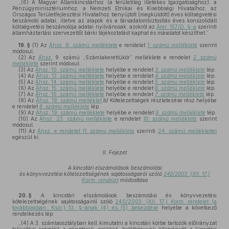
„(6) A Magyar Államkincstárhoz (a területileg illetékes Igazgatósághoz), a
Pénzügyminisztériumhoz, a Nemzeti Etnikai és Kisebbségi Hivatalhoz, az
Országos Területfejlesztési Hivatalhoz benyújtott (megküldött) éves költségvetési
beszámoló adatai, illetve az alapok és a társadalombiztosítás éves konszolidált
költségvetési beszámolója adatai nyilvánosak, azokról az
Ámr. 157/D. §-a
szerinti
államháztartási szervezettől bárki tájékoztatást kaphat és másolatot készíthet.”
19. §
(1)
Az
Áhsz. 8. számú melléklete
e rendelet
1. számú melléklete
szerint
módosul.
(2)
Az
Áhsz.
9. számú „Számlakerettükör” melléklete e rendelet
2. számú
melléklete
szerint módosul.
(3)
Az
Áhsz. 10. számú melléklete
helyébe e rendelet
3. számú melléklete
lép.
(4)
Az
Áhsz. 13. számú melléklete
helyébe e rendelet
4. számú melléklete
lép.
(5)
Az
Áhsz. 14. számú melléklete
helyébe e rendelet
5. számú melléklete
lép.
(6)
Az
Áhsz. 15. számú melléklete
helyébe e rendelet
6. számú melléklete
lép.
(7)
Az
Áhsz. 16. számú melléklete
helyébe e rendelet
7. számú melléklete
lép.
(8)
Az
Áhsz. 18. számú melléklet
b)
Kötelezettségek részletezése rész helyébe
e rendelet
8. számú melléklete
lép.
(9)
Az
Áhsz. 19. számú melléklete
helyébe e rendelet
9. számú melléklete
lép.
(10)
Az
Áhsz. 23. számú melléklete
e rendelet
10. számú melléklete
szerint
módosul.
(11)
Az
Áhsz. e rendelet
11. számú melléklete
szerinti
24. számú melléklettel
egészül ki.
II. Fejezet
A kincstári elszámolások beszámolási
és könyvvezetési kötelezettségének sajátosságairól szóló
240/2003. (XII. 17.)
Korm. rendelet
módosítása
20. §
A kincstári elszámolások beszámolási és könyvvezetési
kötelezettségének sajátosságairól szóló
240/2003. (XII. 17.) Korm. rendelet (a
továbbiakban: Kszr.) 13. §-ának (4) és (5) bekezdése
helyébe a következő
rendelkezés lép:
„(4) A 3. számlaosztályban kell kimutatni a kincstári körbe tartozók előirányzat