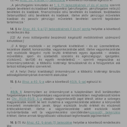
(2)
Az
Áhsz. 38. §-ának (7) bekezdése
a következő mondattal egészül ki:
„A pénzforgalmi kimutatás az
1. § (1) bekezdésének
c)
és
g)
pontja
szerinti
alapok bevételeit és kiadásait költségvetési (pénzforgalmi, pénzforgalom nélküli)
bevételek és kiadások, finanszírozási célú bevételek és kiadások, továbbadási
(lebonyolítási) célú bevételek és kiadások, illetve aktív pénzügyi műveletek
kiadásai és passzív pénzügyi műveletek bevételei szerinti tagolásban
tartalmazza.”
14. §
Az
Áhsz. 40. §-a (2) bekezdésének
l)
és
m)
pontja
helyébe a következő
rendelkezés lép:
[(2) Az éves költségvetési beszámoló kiegészítő mellékletének számszerű
kimutatásai:]
„
l)
A tárgyi eszközök – az ingatlanok kivételével – és az üzemeltetésre,
kezelésre átadott, koncesszióba, vagyonkezelésbe adott, illetve vagyonkezelésbe
vett eszközök tárgyévi nyitó bruttó értékének egyes ágazatok – oktatási,
művelődési, sport- és szabadidő, szociális és egészségügyi, igazgatási,
víziközmű, távfűtő és egyéb rendeltetésű – szerinti megoszlása az
önkormányzatoknál, a többcélú kistérségi társulásoknál és a felügyeletük alá
tartozó költségvetési szerveknél.
m)
A helyi (helyi kisebbségi) önkormányzat, a többcélú kistérségi társulás
adósságállományának évenkénti alakulása.”
15. §
Az
Áhsz. a 40. §-a
után a következő
40/A. §-sal
egészül ki:
„
40/A. §
Amennyiben az önkormányzat a tulajdonában lévő korlátozottan
forgalomképes és forgalomképes vagyonának rendeletében meghatározott körére
az
Ötv. 80/A–80/B. §-a
alapján vagyonkezelői jogot létesít, akkor a szöveges
magyarázatok között be kell mutatnia a vagyonkezelésbe adáskor a könyveiből
kivezetett immateriális javak, tárgyi eszközök bruttó értékét és elszámolt
értékcsökkenését, illetve a vagyonkezelésbe adott eszközök között
nyilvántartásba vett (a vagyonkezelési szerződésben
szereplő) bekerülési
értéket, illetve annak tárgyidőszaki változásait legfontosabb jogcímenként.”
16. §
(1)
Az
Áhsz. 42. §-ának (1) bekezdése
helyébe a következő rendelkezés
lép: