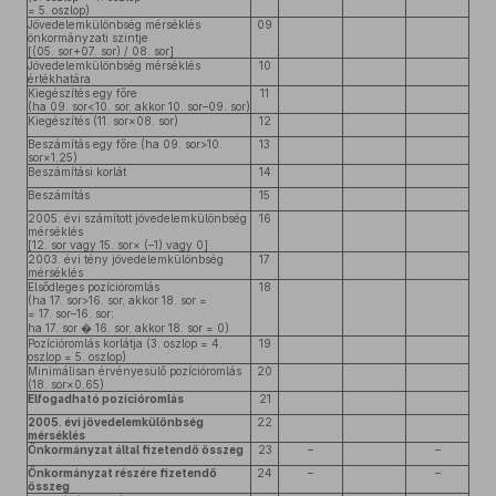
= 5. oszlop)
Jövedelemkülönbség mérséklés
09
önkormányzati szintje
[(05. sor+07. sor) / 08. sor]
Jövedelemkülönbség mérséklés
10
értékhatára
Kiegészítés egy főre
11
(ha 09. sor<10. sor, akkor 10. sor–09. sor)
Kiegészítés (11. sor×08. sor)
12
Beszámítás egy főre (ha 09. sor>10.
13
sor×1,25)
Beszámítási korlát
14
Beszámítás
15
2005. évi számított jövedelemkülönbség
16
mérséklés
[12. sor vagy 15. sor× (–1) vagy 0]
2003. évi tény jövedelemkülönbség
17
mérséklés
Elsődleges pozícióromlás
18
(ha 17. sor>16. sor, akkor 18. sor =
= 17. sor–16. sor;
ha 17. sor � 16. sor, akkor 18. sor = 0)
Pozícióromlás korlátja (3. oszlop = 4.
19
oszlop = 5. oszlop)
Minimálisan érvényesülő pozícióromlás
20
(18. sor×0,65)
Elfogadható pozícióromlás
21
2005. évi jövedelemkülönbség
22
mérséklés
Önkormányzat által fizetendő összeg
23
–
–
Önkormányzat részére fizetendő
24
–
–
összeg