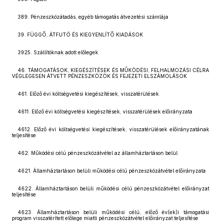
389. Pénzeszközátadás, egyéb támogatás átvezetési számlája
39. FÜGGŐ, ÁTFUTÓ ÉS KIEGYENLÍTŐ KIADÁSOK
3925. Szállítóknak adott előlegek
46. TÁMOGATÁSOK, KIEGÉSZÍTÉSEK ÉS MŰKÖDÉSI, FELHALMOZÁSI CÉLRA
VÉGLEGESEN ÁTVETT PÉNZESZKÖZÖK ÉS FEJEZETI ELSZÁMOLÁSOK
461. Előző évi költségvetési kiegészítések, visszatérülések
4611. Előző évi költségvetési kiegészítések, visszatérülések előirányzata
4612. Előző évi költségvetési kiegészítések, visszatérülések előirányzatának
teljesítése
462. Működési célú pénzeszközátvétel az államháztartáson belül
4621. Államháztartáson belüli működési célú pénzeszközátvétel előirányzata
4622. Államháztartáson belüli működési célú pénzeszközátvétel előirányzat
teljesítése
4623. Államháztartáson belüli működési célú, előző év(ek)i támogatási
program visszatérített előlege miatti pénzeszközátvétel előirányzat teljesítése