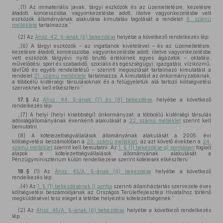
„(1) Az immateriális javak, tárgyi eszközök és az üzemeltetésre, kezelésre
átadott, koncesszióba, vagyonkezelésbe adott, illetve vagyonkezelésbe vett
eszközök állományának alakulása kimutatás tagolását a rendelet
6. számú
melléklete
tartalmazza.”
(2)
Az
Áhsz. 42. §-ának (6) bekezdése
helyébe a következő rendelkezés lép:
„(6) A tárgyi eszközök – az ingatlanok kivételével – és az üzemeltetésre,
kezelésre átadott, koncesszióba, vagyonkezelésbe adott, illetve vagyonkezelésbe
vett eszközök tárgyévi nyitó bruttó értékének egyes ágazatok – oktatási,
művelődési, sport és szabadidő, szociális és egészségügyi, igazgatási, víziközmű,
távfűtő és egyéb rendeltetésű – szerinti megoszlását tartalmazó kimutatást a
rendelet
21. számú melléklete
tartalmazza. A kimutatást az önkormányzatoknak,
a többcélú kistérségi társulásoknak és a felügyeletük alá tartozó költségvetési
szerveknek kell elkészíteni.”
17. §
Az
Áhsz. 44. §-ának (7) és (8) bekezdése
helyébe a következő
rendelkezés lép:
„(7) A helyi (helyi kisebbségi) önkormányzat, a többcélú kistérségi társulás
adósságállományának évenkénti alakulását a
22. számú melléklet
szerint kell
bemutatni.
(8) A kötelezettségvállalások állományának alakulását a 2005. évi
költségvetési beszámolóban a
23. számú melléklet
, az azt követő években a
24.
számú melléklet
szerint kell bemutatni. Az
1. § (1) bekezdése
g)
pontjában
foglalt
alapok a kötelezettségvállalások állományának alakulását a
Pénzügyminisztérium külön rendelkezése szerint kötelesek elkészíteni.”
18. §
(1)
Az
Áhsz. 45/A. §-ának (4) bekezdése
helyébe a következő
rendelkezés lép:
„(4) Az
1. § (1) bekezdésének
l)
pontja
szerinti államháztartás szervezete éves
költségvetési beszámolójának az Országos Területfejlesztési Hivatalhoz történő
megküldésével tesz eleget a letétbe helyezési kötelezettségének.”
(2)
Az
Áhsz. 45/A. §-ának (6) bekezdése
helyébe a következő rendelkezés
lép: