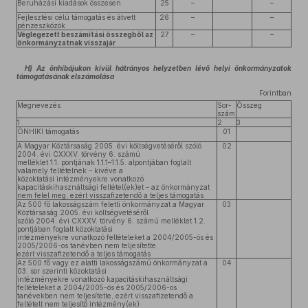
Beruházási kiadások összesen
25
–
–
Fejlesztési célú támogatás és átvett
26
–
–
pénzeszközök
Véglegezett beszámítási összegből az
27
–
–
önkormányzatnak visszajár
H) Az önhibájukon kívül hátrányos helyzetben lévő helyi önkormányzatok
támogatásának elszámolása
Forintban
Megnevezés
Sor-
Összeg
szám
1
2
3
ÖNHIKI támogatás
01
A Magyar Köztársaság 2005. évi költségvetéséről szóló
02
2004. évi CXXXV. törvény 6. számú
melléklet 1.1. pontjának 1.1.1–1.1.5. alpontjában foglalt
valamely feltételnek – kivéve a
közoktatási intézményekre vonatkozó
kapacitáskihasználtsági feltétel(ek)et – az önkormányzat
nem felel meg, ezért visszafizetendő a teljes támogatás
Az 500 fő lakosságszám feletti önkormányzat a Magyar
03
Köztársaság 2005. évi költségvetéséről
szóló 2004. évi CXXXV. törvény 6. számú melléklet 1.2.
pontjában foglalt közoktatási
intézményekre vonatkozó feltételeket a 2004/2005-ös és
2005/2006-os tanévben nem teljesítette,
ezért visszafizetendő a teljes támogatás
Az 500 fő vagy ez alatti lakosságszámú önkormányzat a
04
03. sor szerinti közoktatási
intézményekre vonatkozó kapacitáskihasználtsági
feltételeket a 2004/2005-ös és 2005/2006-os
tanévekben nem teljesítette, ezért visszafizetendő a
feltételt nem teljesítő intézmény(ek)