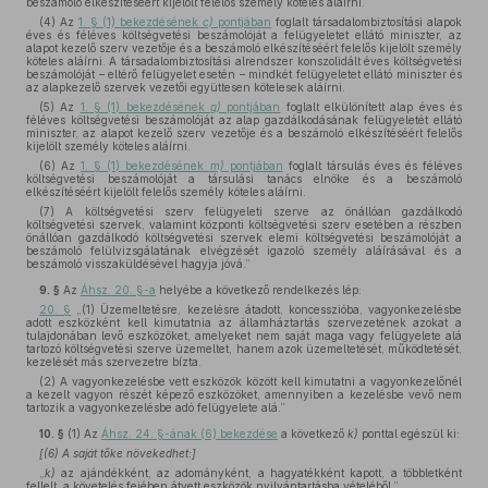
beszámoló elkészítéséért kijelölt felelős személy köteles aláírni.
(4) Az
1. § (1) bekezdésének
c)
pontjában
foglalt társadalombiztosítási alapok
éves és féléves költségvetési beszámolóját a felügyeletet ellátó miniszter, az
alapot kezelő szerv vezetője és a beszámoló elkészítéséért felelős kijelölt személy
köteles aláírni. A társadalombiztosítási alrendszer konszolidált éves költségvetési
beszámolóját – eltérő felügyelet esetén – mindkét felügyeletet ellátó miniszter és
az alapkezelő szervek vezetői együttesen kötelesek aláírni.
(5) Az
1. § (1) bekezdésének
g)
pontjában
foglalt elkülönített alap éves és
féléves költségvetési beszámolóját az alap gazdálkodásának felügyeletét ellátó
miniszter, az alapot kezelő szerv vezetője és a beszámoló elkészítéséért felelős
kijelölt személy köteles aláírni.
(6) Az
1. § (1) bekezdésének
m)
pontjában
foglalt társulás éves és féléves
költségvetési beszámolóját a társulási tanács elnöke és a beszámoló
elkészítéséért kijelölt felelős személy köteles aláírni.
(7) A költségvetési szerv felügyeleti szerve az önállóan gazdálkodó
költségvetési szervek, valamint központi költségvetési szerv esetében a részben
önállóan gazdálkodó költségvetési szervek elemi költségvetési beszámolóját a
beszámoló felülvizsgálatának elvégzését igazoló személy aláírásával és a
beszámoló visszaküldésével hagyja jóvá.”
9. §
Az
Áhsz. 20. §-a
helyébe a következő rendelkezés lép:
20. §
„(1) Üzemeltetésre, kezelésre átadott, koncesszióba, vagyonkezelésbe
adott eszközként kell kimutatnia az államháztartás szervezetének azokat a
tulajdonában levő eszközöket, amelyeket nem saját maga vagy felügyelete alá
tartozó költségvetési szerve üzemeltet, hanem azok üzemeltetését, működtetését,
kezelését más szervezetre bízta.
(2) A vagyonkezelésbe vett eszközök között kell kimutatni a vagyonkezelőnél
a kezelt vagyon részét képező eszközöket, amennyiben a kezelésbe vevő nem
tartozik a vagyonkezelésbe adó felügyelete alá.”
10. §
(1)
Az
Áhsz. 24. §-ának (6) bekezdése
a következő
k)
ponttal egészül ki:
[(6) A saját tőke növekedhet:]
„
k)
az ajándékként, az adományként, a hagyatékként kapott, a többletként
fellelt, a követelés fejében átvett eszközök nyilvántartásba vételéből.”