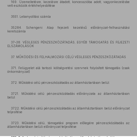
169. Üzemeltetésre, kezelésre átadott, koncesszióba adott, vagyonkezelésbe
vett eszközök értékhelyesbítése
3551. Lebonyolítási számla
35284. Schengeni Alap fejezeti kezelésű előirányzat-felhasználási
keretszámla
37–38. VÉGLEGES PÉNZESZKÖZÁTADÁS, EGYÉB TÁMOGATÁS ÉS FEJEZETI
ELSZÁMOLÁSOK
37. MŰKÖDÉSI ÉS FELHALMOZÁSI CÉLÚ VÉGLEGES PÉNZESZKÖZÁTADÁS
371. Felügyelet alá tartozó költségvetési szervnek folyósított támogatás (csak
önkormányzat)
372. Működési célú pénzeszközátadás az államháztartáson belül
3721. Működési célú pénzeszközátadás előirányzata az államháztartáson
belül
3722. Működési célú pénzeszközátadás az államháztartáson belül előirányzat
teljesítése
3723. Működési célú, támogatási program előlegére pénzeszközátadás az
államháztartáson belüli előirányzat teljesítése