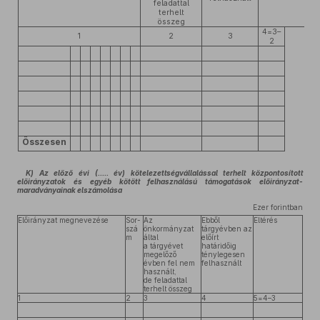
feladattal
terhelt
összeg
4=3–
1
2
3
2
Összesen
K) Az előző évi (..... év) kötelezettségvállalással terhelt központosított
előirányzatok és egyéb kötött felhasználású támogatások előirányzat-
maradványainak elszámolása
Ezer forintban
Előirányzat megnevezése
Sor-
Az
Ebből
Eltérés
szá
önkormányzat
tárgyévben az
m
által
előírt
a tárgyévet
határidőig
megelőző
ténylegesen
évben fel nem
felhasznált
használt,
de feladattal
terhelt összeg
1
2
3
4
5=4–3