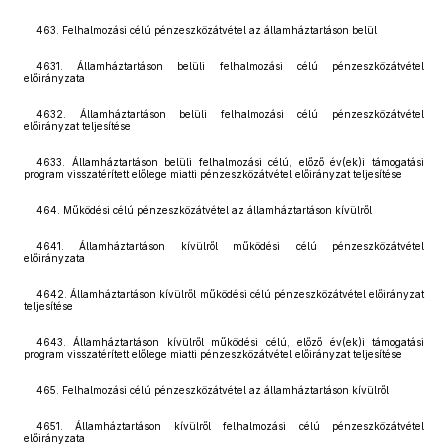
463. Felhalmozási célú pénzeszközátvétel az államháztartáson belül
4631. Államháztartáson belüli felhalmozási célú pénzeszközátvétel
előirányzata
4632. Államháztartáson belüli felhalmozási célú pénzeszközátvétel
előirányzat teljesítése
4633. Államháztartáson belüli felhalmozási célú, előző év(ek)i támogatási
program visszatérített előlege miatti pénzeszközátvétel előirányzat teljesítése
464. Működési célú pénzeszközátvétel az államháztartáson kívülről
4641. Államháztartáson kívülről működési célú pénzeszközátvétel
előirányzata
4642. Államháztartáson kívülről működési célú pénzeszközátvétel előirányzat
teljesítése
4643. Államháztartáson kívülről működési célú, előző év(ek)i támogatási
program visszatérített előlege miatti pénzeszközátvétel előirányzat teljesítése
465. Felhalmozási célú pénzeszközátvétel az államháztartáson kívülről
4651. Államháztartáson kívülről felhalmozási célú pénzeszközátvétel
előirányzata