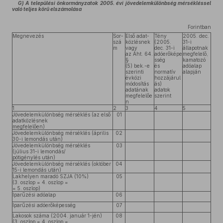
G) A települési önkormányzatok 2005. évi jövedelemkülönbség mérsékléssel
való teljes körű elszámolása
Forintban
Megnevezés
Sor-
Első adat-
Tény
2005. dec.
szá
közlésnek
(2005.
31-i
m
vagy
dec. 31-i
állapotnak
az Áht. 64.
adóerőképe
megfelelő,
§
sség
kamatozó
(5) bek.-e
és
adóalap
szerinti
normatív
alapján
évközi
hozzájárul
módosítás
ás)
adatának
adatok
megfelelőe
szerint
n
1
2
3
4
5
Jövedelemkülönbség mérséklés (az első
01
adatközlésnek
megfelelően)
Jövedelemkülönbség mérséklés (április
02
30-i lemondás után)
Jövedelemkülönbség mérséklés
03
(július 31-i lemondás/
pótigénylés után)
Jövedelemkülönbség mérséklés (október
04
15-i lemondás után)
Lakhelyen maradó SZJA (10%)
05
(3. oszlop = 4. oszlop =
= 5. oszlop)
Iparűzési adóalap
06
Iparűzési adóerőképesség
07
Lakosok száma (2004. január 1-jén)
08
(3. oszlop = 4. oszlop =