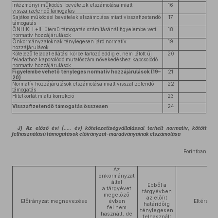
Intézményi működési bevételek elszámolása miatt
16
visszafizetendő támogatás
Sajátos működési bevételek elszámolása miatt visszafizetendő
17
támogatás
ÖNHIKI I.+II. ütemű támogatás számításánál figyelembe vett
18
normatív hozzájárulások
Önkormányzatoknak ténylegesen járó normatív
19
hozzájárulások
Kötelező feladat ellátási körbe tartozó eddig el nem látott új
20
feladathoz kapcsolódó mutatószám növekedéshez kapcsolódó
normatív hozzájárulások
Figyelembe vehető tényleges normatív hozzájárulások (19–
21
20)
Normatív hozzájárulások elszámolása miatt visszafizetendő
22
támogatás
Hitelkorlát miatti korrekció
23
Visszafizetendő támogatás összesen
24
J)
Az előző évi (..... év) kötelezettségvállalással terhelt normatív, kötött
felhasználású támogatások előirányzat-maradványainak elszámolása
Forintban
Az
önkormányzat
által
Ebből a
a tárgyévet
tárgyévben
megelőző
az előírt
Előirányzat megnevezése
évben
Eltérés
határidőig
fel nem
ténylegesen
használt, de
felhasznált