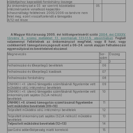
ellátottjaihoz kapcsolódó forráshiány összege
Az önkormányzat a 03. sor szerinti közoktatási
05
intézményekre vonatkozó kapacitás-
kihasználtsági feltételnek 2005/2006-os tanévre nem
felel meg, ezért visszafizetendő a támogatás
4/12-ed része
A Magyar Köztársaság 2005. évi költségvetéséről szóló
2004. évi CXXXV.
törvény 6. számú melléklet 1.1. pontjának 1.1.1–1.1.5. alpontjában
foglalt
valamennyi feltételnek az önkormányzat megfelel, vagy 8 havi, vagy
csökkentett támogatásra jogosult ezért a 06–24. sorok alapján felhalmozási
egyensúlyával és bevételeivel elszámol
Megnevezés
Sor-
Összeg
szám
1
2
3
Felhalmozási és tőkejellegű bevételek
06
Felhalmozási és tőkejellegű kiadások
07
Felhalmozási forráshiány
08
ÖNHIKI I.+II. ütemű támogatás számításánál figyelembe vett
09
működési célú intézményi bevételek
ÖNHIKI I.+II. ütemű támogatás számításánál figyelembe vett
10
önkormányzati sajátos (SZJA nélküli)
bevételek
ÖNHIKI I.+II. ütemű támogatás számításánál figyelembe
11
vett működési bevételek (09+10)
Teljesített működési célú intézményi bevételek
12
Teljesített önkormányzati sajátos (SZJA nélküli) működési
13
bevételek
Teljesített működési bevételek (12+13)
14
Iparűzési adóerőképesség miatti korrekció
15