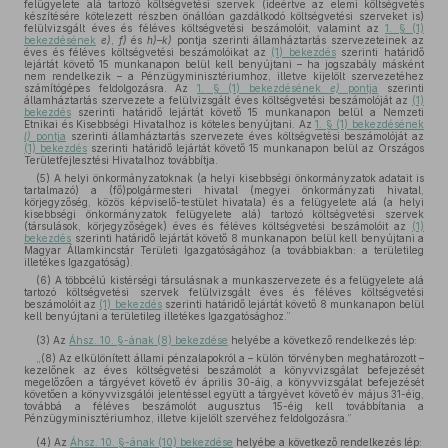
felügyelete alá tartozó költségvetési szervek (ideértve az elemi költségvetés
készítésére kötelezett részben önállóan gazdálkodó költségvetési szerveket is)
felülvizsgált éves és féléves költségvetési beszámolóit, valamint az
1. § (1)
bekezdésének
e)
,
f)
és
h)–k)
pontja szerinti államháztartás szervezeteinek az
éves és féléves költségvetési beszámolóikat az
(1) bekezdés
szerinti határidő
lejártát követő 15 munkanapon belül kell benyújtani – ha jogszabály másként
nem rendelkezik – a Pénzügyminisztériumhoz, illetve kijelölt szervezetéhez
számítógépes feldolgozásra. Az
1. § (1) bekezdésének
e)
pontja
szerinti
államháztartás szervezete a felülvizsgált éves költségvetési beszámolóját az
(1)
bekezdés
szerinti határidő lejártát követő 15 munkanapon belül a Nemzeti
Etnikai és Kisebbségi Hivatalhoz is köteles benyújtani. Az
1. § (1) bekezdésének
l)
pontja
szerinti államháztartás szervezete éves költségvetési beszámolóját az
(1) bekezdés
szerinti határidő lejártát követő 15 munkanapon belül az Országos
Területfejlesztési Hivatalhoz továbbítja.
(5) A helyi önkormányzatoknak (a helyi kisebbségi önkormányzatok adatait is
tartalmazó) a (fő)polgármesteri hivatal (megyei önkormányzati hivatal,
körjegyzőség, közös képviselő-testület hivatala) és a felügyelete alá (a helyi
kisebbségi önkormányzatok felügyelete alá) tartozó költségvetési szervek
(társulások, körjegyzőségek) éves és féléves költségvetési beszámolóit az
(1)
bekezdés
szerinti határidő lejártát követő 8 munkanapon belül kell benyújtani a
Magyar Államkincstár Területi Igazgatóságához (a továbbiakban: a területileg
illetékes Igazgatóság).
(6) A többcélú kistérségi társulásnak a munkaszervezete és a felügyelete alá
tartozó költségvetési szervek felülvizsgált éves és féléves költségvetési
beszámolóit az
(1) bekezdés
szerinti határidő lejártát követő 8 munkanapon belül
kell benyújtani a területileg illetékes Igazgatósághoz.”
(3)
Az
Áhsz. 10. §-ának (8) bekezdése
helyébe a következő rendelkezés lép:
„(8) Az elkülönített állami pénzalapokról a – külön törvényben meghatározott –
kezelőnek az éves költségvetési beszámolót a könyvvizsgálat befejezését
megelőzően a tárgyévet követő év április 30-áig, a könyvvizsgálat befejezését
követően a könyvvizsgálói jelentéssel együtt a tárgyévet követő év május 31-éig,
továbbá a féléves beszámolót augusztus 15-éig kell továbbítania a
Pénzügyminisztériumhoz, illetve kijelölt szervéhez feldolgozásra.”
(4)
Az
Áhsz. 10. §-ának (10) bekezdése
helyébe a következő rendelkezés lép: