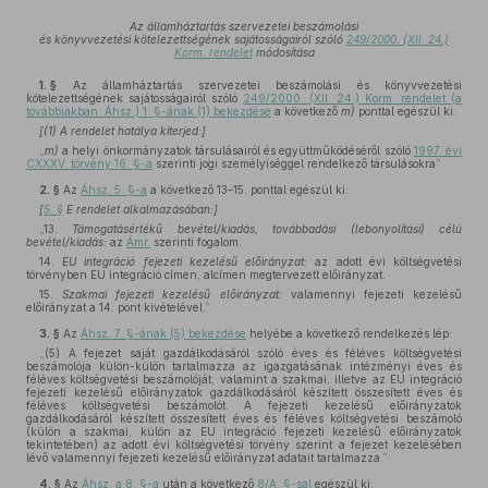
Az államháztartás szervezetei beszámolási
és könyvvezetési kötelezettségének sajátosságairól szóló
249/2000. (XII. 24.)
Korm. rendelet
módosítása
1. §
Az államháztartás szervezetei beszámolási és könyvvezetési
kötelezettségének sajátosságairól szóló
249/2000. (XII. 24.) Korm. rendelet (a
továbbiakban: Áhsz.) 1. §-ának (1) bekezdése
a következő
m)
ponttal egészül ki:
[(1) A rendelet hatálya kiterjed:]
„
m)
a helyi önkormányzatok társulásairól és együttműködéséről szóló
1997. évi
CXXXV. törvény 16. §-a
szerinti jogi személyiséggel rendelkező társulásokra”
2. §
Az
Áhsz. 5. §-a
a következő 13–15. ponttal egészül ki:
[
5. §
E rendelet alkalmazásában:]
„13.
Támogatásértékű bevétel/kiadás, továbbadási (lebonyolítási) célú
bevétel/kiadás:
az
Ámr.
szerinti fogalom.
14.
EU integráció fejezeti kezelésű előirányzat:
az adott évi költségvetési
törvényben EU integráció címen, alcímen megtervezett előirányzat.
15.
Szakmai fejezeti kezelésű előirányzat:
valamennyi fejezeti kezelésű
előirányzat a 14. pont kivételével.”
3. §
Az
Áhsz. 7. §-ának (5) bekezdése
helyébe a következő rendelkezés lép:
„(5) A fejezet saját gazdálkodásáról szóló éves és féléves költségvetési
beszámolója külön-külön tartalmazza az igazgatásának intézményi éves és
féléves költségvetési beszámolóját, valamint a szakmai, illetve az EU integráció
fejezeti kezelésű előirányzatok gazdálkodásáról készített összesített éves és
féléves költségvetési beszámolót. A fejezeti kezelésű előirányzatok
gazdálkodásáról készített összesített éves és féléves költségvetési beszámoló
(külön a szakmai, külön az EU integráció fejezeti kezelésű előirányzatok
tekintetében) az adott évi költségvetési törvény szerint a fejezet kezelésében
lévő valamennyi fejezeti kezelésű előirányzat adatait tartalmazza.”
4. §
Az
Áhsz. a 8. §-a
után a következő
8/A. §-sal
egészül ki: