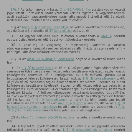
„
8/A. §
Az önkormányzat – ha az
Ötv. 80/A–80/B. §-a
alapján vagyonkezelői
jogot létesít – értékelési szabályzatában köteles rögzíteni a vagyonkezelésbe
adott eszközök vagyonértékelése során alkalmazott értékelési eljárás elveit,
módszerét, dokumentálásának szabályait, felelőseit.”
5. §
Az
Áhsz. 9. §-ának (10) bekezdése
helyébe a következő rendelkezés lép,
egyidejűleg a § a következő
(11) bekezdéssel
egészül ki:
„(10) Az egyedi értékelés elve sajátosan alkalmazható a
31/A. §
szerinti
egyszerűsített értékelési eljárás alá vont követelések esetében.
(11) A valódiság, a világosság, a folytonosság, valamint a tartalom
elsődlegessége a formával szemben elveket az államháztartás szervezetei a
Tv.
-
ben foglalt általános előírások szerint alkalmazzák.”
6. §
(1)
Az
Áhsz. 10. §-ának (1) bekezdése
helyébe a következő rendelkezés
lép:
„(1) Az
1. § (1) bekezdésének
a)–b)
,
d)–f)
,
m)
pontjaiban foglalt államháztartás
szervezetei (ideértve az elemi költségvetés készítésére kötelezett részben önálló
költségvetési szerveket is) a költségvetési év első félévéről június 30-ai
fordulónappal féléves költségvetési beszámolót, az
1. § (1) bekezdésének
a)–b)
,
d)–f)
és
h)–m)
pontjaiban foglalt államháztartás szervezetei (ideértve az elemi
költségvetés készítésére kötelezett részben önálló költségvetési szerveket is) a
költségvetési évről december 31-ei fordulónappal éves költségvetési beszámolót
kötelesek készíteni. A féléves költségvetési beszámolót legkésőbb július 31-éig,
az éves költségvetési beszámolót legkésőbb a következő költségvetési év február
28-áig kell az
1. § (1) bekezdésének
a)
,
d)–e)
és
h)–l)
pontjaiban foglalt
államháztartás szervezeteinek az
Ámr. 2. § 3. pontja
szerinti, illetve az
1. § (1)
bekezdésének
b)
és
m)
pontjában
foglalt államháztartás szervezeteinek az
Ámr.
13. § (5)–(6) bekezdése
szerinti felügyeleti szervnek megküldeni.”
(2)
Az
Áhsz. 10. §-ának (4)–(6) bekezdése
helyébe a következő rendelkezés
lép:
„(4) A fejezet felügyeletét ellátó szervnek, illetve a külön jogszabályban arra
feljogosított szervnek a saját és az
1. § (1) bekezdésének
a)
pontja
szerinti