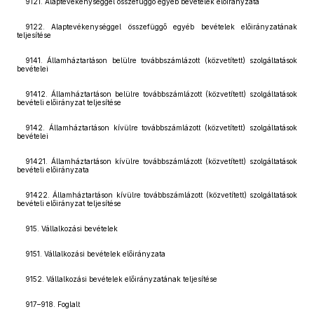
9121. Alaptevékenységgel összefüggő egyéb bevételek előirányzata
9122. Alaptevékenységgel összefüggő egyéb bevételek előirányzatának
teljesítése
9141. Államháztartáson belülre továbbszámlázott (közvetített) szolgáltatások
bevételei
91412. Államháztartáson belülre továbbszámlázott (közvetített) szolgáltatások
bevételi előirányzat teljesítése
9142. Államháztartáson kívülre továbbszámlázott (közvetített) szolgáltatások
bevételei
91421. Államháztartáson kívülre továbbszámlázott (közvetített) szolgáltatások
bevételi előirányzata
91422. Államháztartáson kívülre továbbszámlázott (közvetített) szolgáltatások
bevételi előirányzat teljesítése
915. Vállalkozási bevételek
9151. Vállalkozási bevételek előirányzata
9152. Vállalkozási bevételek előirányzatának teljesítése
917–918. Foglalt