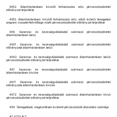
4652. Államháztartáson kívülről felhalmozási célú pénzeszközátvétel
előirányzat teljesítése
4653. Államháztartáson kívülről felhalmozási célú, előző év(ek)i támogatási
program visszatérített előlege miatti pénzeszközátvétel előirányzat teljesítése
466. Garancia- és kezességvállalásból származó pénzeszközátvétel
államháztartáson belül
4661. Garancia- és kezességvállalásból származó pénzeszközátvétel
előirányzata államháztartáson belül
4662. Garancia- és kezességvállalásból származó államháztartáson belüli
pénzeszközátvétel előirányzat teljesítése
467. Garancia- és kezességvállalásból származó pénzeszközátvétel
államháztartáson kívülre
4671. Garancia- és kezességvállalásból származó pénzeszközátvétel
előirányzata államháztartáson kívülre
4672. Garancia- és kezességvállalásból származó államháztartáson kívüli
pénzeszközátvétel előirányzat teljesítése
469. Támogatások, kiegészítések és átvett pénzeszközök átvezetési számlája
47. FOGLALT