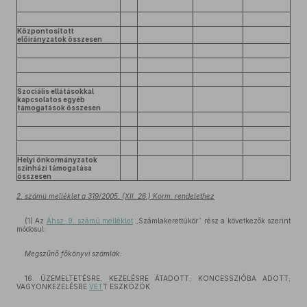
Központosított
előirányzatok összesen
Szociális ellátásokkal
kapcsolatos egyéb
támogatások összesen
Helyi önkormányzatok
színházi támogatása
összesen
2. számú melléklet a 319/2005. (XII. 26.) Korm. rendelethez
(1) Az
Áhsz. 9. számú melléklet
„Számlakerettükör” rész a következők szerint
módosul:
Megszűnő főkönyvi számlák:
16. ÜZEMELTETÉSRE, KEZELÉSRE ÁTADOTT, KONCESSZIÓBA ADOTT,
VAGYONKEZELÉSBE
VET
T ESZKÖZÖK