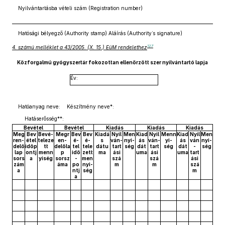
Nyilvántartásba vételi szám (Registration number)
Hatósági bélyegző (Authority stamp) Aláírás (Authority’s signature)
127
4. számú melléklet a 43/2005. (X. 15.) EüM rendelethez
Közforgalmú gyógyszertár fokozottan ellenőrzött szer nyilvántartó lapja
Év:
Hatóanyag neve: Készítmény neve*:
Hatáserősség**:
Bevétel
Bevétel
Kiadás
Kiadás
Kiadás
Meg
Bev
Bevé-
Megr
Bev
Bev
Kiadá
Nyil
Men
Kiad
Nyil
Menn
Kiad
Nyil
Men
ren-
étel
teleze
en-
é-
é-
s
ván-
nyi-
ás
ván-
yi-
ás
ván
nyi-
delő
időp
tt
delőla
tel
tele
dátu
tart
ség
dát
tart
ség
dát
-
ség
lap
ontj
menn
p
idő
zett
ma
ási
uma
ási
uma
tart
sors
a
yiség
sorsz
-
men
szá
szá
ási
zám
áma
po
nyi-
m
m
szá
a
ntj
ség
m
a