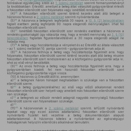
felírásával egyidejűleg kitölti az
1. számú melléklet
szerinti formanyomtatványt
(a továbbiakban: Értesítő), amellyel a beteg által választott gyógyszertárat értesíti
a fokozottan ellenőrzött szer folyamatos vagy ismétlődő rendeléséről.
35
(4)
A fokozottan ellenőrzött szerrel történő kezelés alatt álló beteget a
háziorvos felveszi a
2. számú melléklet
szerinti nyilvántartásba.
36
(5)
A háziorvos a betegnek legfeljebb 30 napra, a
10. § (2) bekezdésében
foglalt esetben pedig legfeljebb 90 napra elegendő mennyiségben írhat fel
fokozottan ellenőrzött szert.
37
(6)
Ismétlődő fokozottan ellenőrzött szer rendelés esetében a háziorvos a
rendelés gyakoriságát úgy választja meg, hogy a rendelt mennyiség az
3. § (10)
bekezdésében
foglaltak figyelembevételével a 30 napra elegendő adagot ne
haladja meg.
38
(7)
A beteg vagy hozzátartozója a vényeket és az Értesítőt az általa választott
– az 1. számú melléklet 10. pontja szerinti – gyógyszertárnak adja át.
39
(8)
A háziorvos felhívja a beteg vagy hozzátartozója figyelmét arra, hogy
folyamatos, fokozottan ellenőrzött szerrel történő kezelés alatt álló beteg részére
fokozottan ellenőrzött szert rendszeresen az a közforgalmú gyógyszertár adja ki,
ahol az első vényt beváltották.
40
(9)
Az orvos felhívja a beteg vagy hozzátartozója figyelmét arra, hogy a
gyógyszertárban kiadott, fel nem használt fokozottan ellenőrzött szert
közforgalmú gyógyszertárba vigye vissza.
(10)
A háziorvos új Értesítőt állít ki, amennyiben
41
a)
a betegnek három hónapot meghaladóan is szüksége van a fokozottan
ellenőrzött szerre,
42
b)
a beteg gyógykezeléséhez az első vagy előző alkalommal rendelt
fokozottan ellenőrzött szer helyett vagy amellett más fokozottan ellenőrzött szerre
van szüksége,
43
c)
a betegnek az először rendelt adagnál nagyobb mennyiségű fokozottan
ellenőrzött szerre van folyamatosan szüksége,
44
d)
45
(11)
A háziorvosnak a
2. számú melléklet
szerinti, lefűzött nyilvántartó
lapokat vagy egy ezzel azonos adattartalmú fokozottan ellenőrzött szer
nyilvántartó füzetet kell vezetnie a beteg dokumentációján alapuló
adattartalommal. A háziorvos köteles a nyilvántartást az egészségügyi
hatóságoknak helyszíni ellenőrzés alkalmával bemutatni.