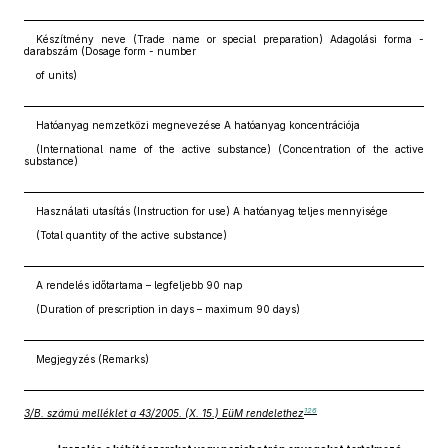
Készítmény neve (Trade name or special preparation) Adagolási forma -
darabszám (Dosage form - number
of units)
Hatóanyag nemzetközi megnevezése A hatóanyag koncentrációja
(International name of the active substance) (Concentration of the active
substance)
Használati utasítás (Instruction for use) A hatóanyag teljes mennyisége
(Total quantity of the active substance)
A rendelés időtartama – legfeljebb 90 nap
(Duration of prescription in days – maximum 90 days)
Megjegyzés (Remarks)
126
3/B. számú melléklet a 43/2005. (X. 15.) EüM rendelethez