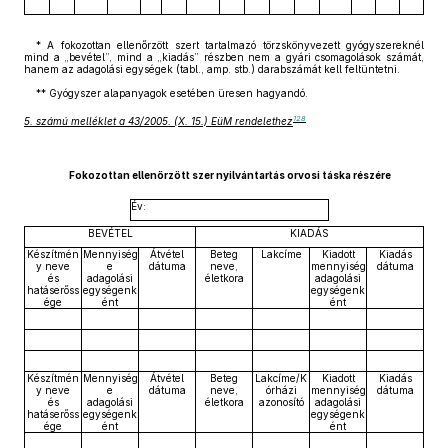
* A fokozottan ellenőrzött szert tartalmazó törzskönyvezett gyógyszereknél
mind a „bevétel”, mind a „kiadás” részben nem a gyári csomagolások számát,
hanem az adagolási egységek (tabl., amp. stb.) darabszámát kell feltüntetni.
** Gyógyszer alapanyagok esetében üresen hagyandó.
128
5. számú melléklet a 43/2005. (X. 15.) EüM rendelethez
Fokozottan ellenőrzött szer nyilvántartás orvosi táska részére
Év:
BEVÉTEL
KIADÁS
Készítmén
Mennyiség
Átvétel
Beteg
Lakcíme
Kiadott
Kiadás
y neve
e
dátuma
neve,
mennyiség
dátuma
és
adagolási
életkora
adagolási
hatáserőss
egységenk
egységenk
ége
ént
ént
Készítmén
Mennyiség
Átvétel
Beteg
Lakcíme/K
Kiadott
Kiadás
y neve
e
dátuma
neve,
órházi
mennyiség
dátuma
és
adagolási
életkora
azonosító
adagolási
hatáserőss
egységenk
egységenk
ége
ént
ént