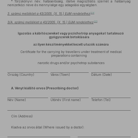
* Törzskönyvi név, hatáserősség, illetve magisztrális szernél a hatóanyag
nemzetközi neve és mennyisége egy adagolási egységben.
124
3. számú melléklet a 43/2005. (X. 15.) EüM rendelethez
125
3/A. számú melléklet a 43/2005. (X. 15.) EüM rendelethez
Igazolás
a kábítószereket vagy pszichotróp anyagokat tartalmazó
gyógyszerek birtoklására
az ilyen készítményekkel kezelt utazók számára
Certificate for the carrying by travellers under treatment of medical
preparations containing
narcotic drugs and/or psychotrop substances
Ország (Country)
Város (Town)
Dátum (Date)
A. Vényt kiállító orvos (Prescribing doctor)
Név (Name)
Utónév (First name)
Telefon (Tel)
Cím (Address)
Kiadva az orvos által (Where issued by a doctor):