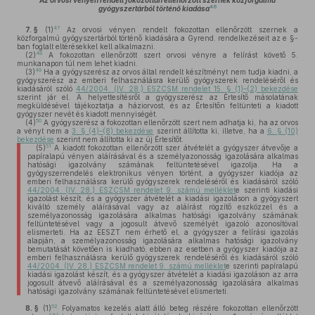
Az orvosi vényen rendelt fokozottan ellenőrzött szernek közforgalmú
46
gyógyszertárból történő kiadása
47
7. §
(1)
Az orvosi vényen rendelt fokozottan ellenőrzött szernek a
közforgalmú gyógyszertárból történő kiadására a Gyrend. rendelkezéseit az e §-
ban foglalt eltérésekkel kell alkalmazni.
48
(2)
A fokozottan ellenőrzött szert orvosi vényre a felírást követő 5.
munkanapon túl nem lehet kiadni.
49
(3)
Ha a gyógyszerész az orvos által rendelt készítményt nem tudja kiadni, a
gyógyszerész az emberi felhasználásra kerülő gyógyszerek rendeléséről és
kiadásáról szóló
44/2004. (IV. 28.) ESZCSM rendelet 15. § (1)–(2) bekezdése
szerint jár el. A helyettesítésről a gyógyszerész az Értesítő másolatának
megküldésével tájékoztatja a háziorvost, és az Értesítőn feltünteti a kiadott
gyógyszer nevét és kiadott mennyiségét.
50
(4)
A gyógyszerész a fokozottan ellenőrzött szert nem adhatja ki, ha az orvos
a vényt nem a
3. § (4)–(8) bekezdése
szerint állította ki, illetve, ha a
6. § (10)
bekezdése
szerint nem állította ki az új Értesítőt.
51
(5)
A kiadott fokozottan ellenőrzött szer átvételét a gyógyszer átvevője a
papíralapú vényen aláírásával és a személyazonosság igazolására alkalmas
hatósági igazolvány számának feltüntetésével igazolja. Ha a
gyógyszerrendelés elektronikus vényen történt, a gyógyszer kiadója az
emberi felhasználásra kerülő gyógyszerek rendeléséről és kiadásáról szóló
44/2004. (IV. 28.) ESZCSM rendelet 9. számú melléklet
e szerinti kiadási
igazolást készít, és a gyógyszer átvételét a kiadási igazoláson a gyógyszert
kiváltó személy aláírásával vagy az aláírást rögzítő eszközzel és a
személyazonosság igazolására alkalmas hatósági igazolvány számának
feltüntetésével vagy a jogosult átvevő személyét igazoló azonosítóval
elismerteti. Ha az EESZT nem érhető el, a gyógyszer a felírási igazolás
alapján, a személyazonosság igazolására alkalmas hatósági igazolvány
bemutatását követően is kiadható, ebben az esetben a gyógyszer kiadója az
emberi felhasználásra kerülő gyógyszerek rendeléséről és kiadásáról szóló
44/2004. (IV. 28.) ESZCSM rendelet 9. számú melléklet
e szerinti papíralapú
kiadási igazolást készít, és a gyógyszer átvételét a kiadási igazoláson az arra
jogosult átvevő aláírásával és a személyazonosság igazolására alkalmas
hatósági igazolvány számának feltüntetésével elismerteti.
52
8. §
(1)
Folyamatos kezelés alatt álló beteg részére fokozottan ellenőrzött