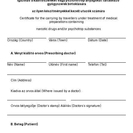
Igazolás
a kábítószereket vagy pszichotróp anyagokat tartalmazó
gyógyszerek birtoklására
az ilyen készítményekkel kezelt utazók számára
Certificate for the carrying by travellers under treatment of medical
preparations containing
narcotic drugs and/or psychotrop substances
Ország (Country)
Város (Town)
Dátum (Date)
A. Vényt kiállító orvos (Prescribing doctor)
Név (Name)
Utónév (First name)
Telefon (Tel)
Cím (Address)
Kiadva az orvos által (Where issued by a doctor):
Orvos bélyegzője (Doctor’s stamp) Aláírás (Doctors’s signature)
B. Beteg (Patient)