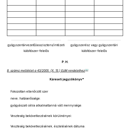
……………...........................……………
………...............................…………………
gyógyszertárvezető/asszisztens/intézeti
gyógyszerész vagy gyógyszertári
kábítószer-felelős
kábítószer-felelős
P. H.
131
8. számú melléklet a 43/2005. (X. 15.) EüM rendelethez
Káreseti jegyzőkönyv*
Fokozottan ellenőrzött szer
neve, hatáserőssége:
gyógyászati célra alkalmatlanná vált mennyisége:
Veszteség bekövetkezésének körülményei:
Veszteség bekövetkezésének, észlelésének dátuma: