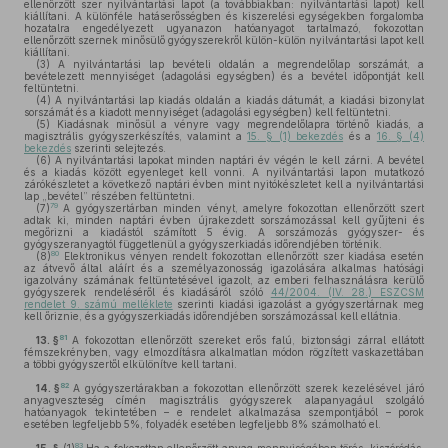
ellenőrzött szer nyilvántartási lapot (a továbbiakban: nyilvántartási lapot) kell
kiállítani. A különféle hatáserősségben és kiszerelési egységekben forgalomba
hozatalra engedélyezett ugyanazon hatóanyagot tartalmazó, fokozottan
ellenőrzött szernek minősülő gyógyszerekről külön-külön nyilvántartási lapot kell
kiállítani.
(3)
A nyilvántartási lap bevételi oldalán a megrendelőlap sorszámát, a
bevételezett mennyiséget (adagolási egységben) és a bevétel időpontját kell
feltüntetni.
(4)
A nyilvántartási lap kiadás oldalán a kiadás dátumát, a kiadási bizonylat
sorszámát és a kiadott mennyiséget (adagolási egységben) kell feltüntetni.
(5)
Kiadásnak minősül a vényre vagy megrendelőlapra történő kiadás, a
magisztrális gyógyszerkészítés, valamint a
15. § (1) bekezdés
és a
16. § (4)
bekezdés
szerinti selejtezés.
(6)
A nyilvántartási lapokat minden naptári év végén le kell zárni. A bevétel
és a kiadás között egyenleget kell vonni. A nyilvántartási lapon mutatkozó
zárókészletet a következő naptári évben mint nyitókészletet kell a nyilvántartási
lap „bevétel” részében feltüntetni.
79
(7)
A gyógyszertárban minden vényt, amelyre fokozottan ellenőrzött szert
adtak ki, minden naptári évben újrakezdett sorszámozással kell gyűjteni és
megőrizni a kiadástól számított 5 évig. A sorszámozás gyógyszer- és
gyógyszeranyagtól függetlenül a gyógyszerkiadás időrendjében történik.
80
(8)
Elektronikus vényen rendelt fokozottan ellenőrzött szer kiadása esetén
az átvevő által aláírt és a személyazonosság igazolására alkalmas hatósági
igazolvány számának feltüntetésével igazolt, az emberi felhasználásra kerülő
gyógyszerek rendeléséről és kiadásáról szóló
44/2004. (IV. 28.) ESZCSM
rendelet 9. számú melléklete
szerinti kiadási igazolást a gyógyszertárnak meg
kell őriznie, és a gyógyszerkiadás időrendjében sorszámozással kell ellátnia.
81
13. §
A fokozottan ellenőrzött szereket erős falú, biztonsági zárral ellátott
fémszekrényben, vagy elmozdításra alkalmatlan módon rögzített vaskazettában
a többi gyógyszertől elkülönítve kell tartani.
82
14. §
A gyógyszertárakban a fokozottan ellenőrzött szerek kezelésével járó
anyagveszteség címén magisztrális gyógyszerek alapanyagául szolgáló
hatóanyagok tekintetében – e rendelet alkalmazása szempontjából – porok
esetében legfeljebb 5%, folyadék esetében legfeljebb 8% számolható el.
83