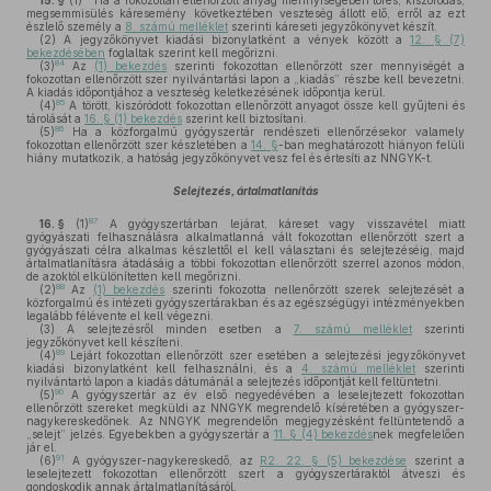
15. §
(1)
Ha a fokozottan ellenőrzött anyag mennyiségében törés, kiszóródás,
megsemmisülés káresemény következtében veszteség állott elő, erről az ezt
észlelő személy a
8. számú melléklet
szerinti káreseti jegyzőkönyvet készít.
(2)
A jegyzőkönyvet kiadási bizonylatként a vények között a
12. § (7)
bekezdésében
foglaltak szerint kell megőrizni.
84
(3)
Az
(1) bekezdés
szerinti fokozottan ellenőrzött szer mennyiségét a
fokozottan ellenőrzött szer nyilvántartási lapon a „kiadás” részbe kell bevezetni.
A kiadás időpontjához a veszteség keletkezésének időpontja kerül.
85
(4)
A törött, kiszóródott fokozottan ellenőrzött anyagot össze kell gyűjteni és
tárolását a
16. § (1) bekezdés
szerint kell biztosítani.
86
(5)
Ha a közforgalmú gyógyszertár rendészeti ellenőrzésekor valamely
fokozottan ellenőrzött szer készletében a
14. §
-ban meghatározott hiányon felüli
hiány mutatkozik, a hatóság jegyzőkönyvet vesz fel és értesíti az NNGYK-t.
Selejtezés, ártalmatlanítás
87
16. §
(1)
A gyógyszertárban lejárat, káreset vagy visszavétel miatt
gyógyászati felhasználásra alkalmatlanná vált fokozottan ellenőrzött szert a
gyógyászati célra alkalmas készlettől el kell választani és selejtezéséig, majd
ártalmatlanításra átadásáig a többi fokozottan ellenőrzött szerrel azonos módon,
de azoktól elkülönítetten kell megőrizni.
88
(2)
Az
(1) bekezdés
szerinti fokozotta nellenőrzött szerek selejtezését a
közforgalmú és intézeti gyógyszertárakban és az egészségügyi intézményekben
legalább félévente el kell végezni.
(3)
A selejtezésről minden esetben a
7. számú melléklet
szerinti
jegyzőkönyvet kell készíteni.
89
(4)
Lejárt fokozottan ellenőrzött szer esetében a selejtezési jegyzőkönyvet
kiadási bizonylatként kell felhasználni, és a
4. számú melléklet
szerinti
nyilvántartó lapon a kiadás dátumánál a selejtezés időpontját kell feltüntetni.
90
(5)
A gyógyszertár az év első negyedévében a leselejtezett fokozottan
ellenőrzött szereket megküldi az NNGYK megrendelő kíséretében a gyógyszer-
nagykereskedőnek. Az NNGYK megrendelőn megjegyzésként feltüntetendő a
„selejt” jelzés. Egyebekben a gyógyszertár a
11. § (4) bekezdés
nek megfelelően
jár el.
91
(6)
A gyógyszer-nagykereskedő, az
R2. 22. § (5) bekezdése
szerint a
leselejtezett fokozottan ellenőrzött szert a gyógyszertáraktól átveszi és
gondoskodik annak ártalmatlanításáról.