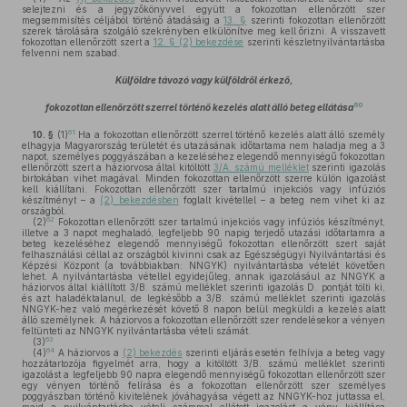
selejtezni és a jegyzőkönyvvel együtt a fokozottan ellenőrzött szer
megsemmisítés céljából történő átadásáig a
13. §
szerinti fokozottan ellenőrzött
szerek tárolására szolgáló szekrényben elkülönítve meg kell őrizni. A visszavett
fokozottan ellenőrzött szert a
12. § (2) bekezdése
szerinti készletnyilvántartásba
felvenni nem szabad.
Külföldre távozó vagy külföldről érkező,
60
fokozottan ellenőrzött szerrel történő kezelés alatt álló beteg ellátása
61
10. §
(1)
Ha a fokozottan ellenőrzött szerrel történő kezelés alatt álló személy
elhagyja Magyarország területét és utazásának időtartama nem haladja meg a 3
napot, személyes poggyászában a kezeléséhez elegendő mennyiségű fokozottan
ellenőrzött szert a háziorvosa által kitöltött
3/A. számú melléklet
szerinti igazolás
birtokában vihet magával. Minden fokozottan ellenőrzött szerre külön igazolást
kell kiállítani. Fokozottan ellenőrzött szer tartalmú injekciós vagy infúziós
készítményt – a
(2) bekezdésben
foglalt kivétellel – a beteg nem vihet ki az
országból.
62
(2)
Fokozottan ellenőrzött szer tartalmú injekciós vagy infúziós készítményt,
illetve a 3 napot meghaladó, legfeljebb 90 napig terjedő utazási időtartamra a
beteg kezeléséhez elegendő mennyiségű fokozottan ellenőrzött szert saját
felhasználási céllal az országból kivinni csak az Egészségügyi Nyilvántartási és
Képzési Központ (a továbbiakban: NNGYK) nyilvántartásba vételét követően
lehet. A nyilvántartásba vétellel egyidejűleg, annak igazolásául az NNGYK a
háziorvos által kiállított 3/B. számú melléklet szerinti igazolás D. pontját tölti ki,
és azt haladéktalanul, de legkésőbb a 3/B. számú melléklet szerinti igazolás
NNGYK-hez való megérkezését követő 8 napon belül megküldi a kezelés alatt
álló személynek. A háziorvos a fokozottan ellenőrzött szer rendelésekor a vényen
feltünteti az NNGYK nyilvántartásba vételi számát.
63
(3)
64
(4)
A háziorvos a
(2) bekezdés
szerinti eljárás esetén felhívja a beteg vagy
hozzátartozója figyelmét arra, hogy a kitöltött 3/B. számú melléklet szerinti
igazolást a legfeljebb 90 napra elegendő mennyiségű fokozottan ellenőrzött szer
egy vényen történő felírása és a fokozottan ellenőrzött szer személyes
poggyászban történő kivitelének jóváhagyása végett az NNGYK-hoz juttassa el,