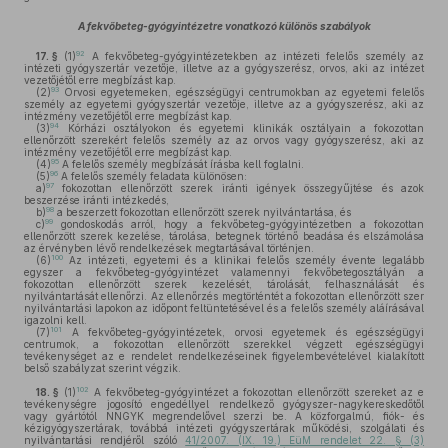
A fekvőbeteg-gyógyintézetre vonatkozó különös szabályok
92
17. §
(1)
A fekvőbeteg-gyógyintézetekben az intézeti felelős személy az
intézeti gyógyszertár vezetője, illetve az a gyógyszerész, orvos, aki az intézet
vezetőjétől erre megbízást kap.
93
(2)
Orvosi egyetemeken, egészségügyi centrumokban az egyetemi felelős
személy az egyetemi gyógyszertár vezetője, illetve az a gyógyszerész, aki az
intézmény vezetőjétől erre megbízást kap.
94
(3)
Kórházi osztályokon és egyetemi klinikák osztályain a fokozottan
ellenőrzött szerekért felelős személy az az orvos vagy gyógyszerész, aki az
intézmény vezetőjétől erre megbízást kap.
95
(4)
A felelős személy megbízását írásba kell foglalni.
96
(5)
A felelős személy feladata különösen:
97
a)
fokozottan ellenőrzött szerek iránti igények összegyűjtése és azok
beszerzése iránti intézkedés,
98
b)
a beszerzett fokozottan ellenőrzött szerek nyilvántartása, és
99
c)
gondoskodás arról, hogy a fekvőbeteg-gyógyintézetben a fokozottan
ellenőrzött szerek kezelése, tárolása, betegnek történő beadása és elszámolása
az érvényben lévő rendelkezések megtartásával történjen.
100
(6)
Az intézeti, egyetemi és a klinikai felelős személy évente legalább
egyszer a fekvőbeteg-gyógyintézet valamennyi fekvőbetegosztályán a
fokozottan ellenőrzött szerek kezelését, tárolását, felhasználását és
nyilvántartását ellenőrzi. Az ellenőrzés megtörténtét a fokozottan ellenőrzött szer
nyilvántartási lapokon az időpont feltüntetésével és a felelős személy aláírásával
igazolni kell.
101
(7)
A fekvőbeteg-gyógyintézetek, orvosi egyetemek és egészségügyi
centrumok, a fokozottan ellenőrzött szerekkel végzett egészségügyi
tevékenységet az e rendelet rendelkezéseinek figyelembevételével kialakított
belső szabályzat szerint végzik.
102
18. §
(1)
A fekvőbeteg-gyógyintézet a fokozottan ellenőrzött szereket az e
tevékenységre jogosító engedéllyel rendelkező gyógyszer-nagykereskedőtől
vagy gyártótól NNGYK megrendelővel szerzi be. A közforgalmú, fiók- és
kézigyógyszertárak, továbbá intézeti gyógyszertárak működési, szolgálati és
nyilvántartási rendjéről szóló
41/2007. (IX. 19.) EüM rendelet 22. § (3)