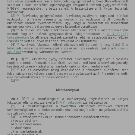
bekezdés
e szerinti esetben a fekvőbeteg-gyógyintézet a fokozottan ellenőrzött
szereket a vele szerződött egészségügyi szolgáltató intézeti gyógyszertárától,
NNGYK megrendelővel is beszerezheti. A beszerzésre a
11. §
-ban foglaltak
irányadóak.
103
(2)
Fekvőbeteg-gyógyintézetek fekvőbetegosztályain, egyetemi klinikai
osztályokon a felelős személy gondoskodik az osztályon tárolt fokozottan
ellenőrzött szerek nyilvántartásáról úgy, hogy a beszerzett és felhasznált
mennyiség követhető legyen az egyes betegekre vonatkozóan.
104
(3)
A felelős személy a fokozottan ellenőrzött szert a megrendelőlappal
rendeli meg az intézeti gyógyszertárból. Megrendeléskor a
3. § (4)–(8)
bekezdésében
foglalt rendelkezések szerint kell eljárni, az adagolásra vonatkozó
utasítás helyett az „orvos kezéhez” szavakat kell feltüntetni.
105
(4)
Az átvett fokozottan ellenőrzött szerekről és azok felhasználásáról a
fekvőbeteg-ellátó osztályokon, szakrendelőkben, szakambulanciákon a
6. számú
melléklet
szerinti nyilvántartást kell vezetni.
106
19. §
(1)
Fekvőbeteg-gyógyintézetből elbocsátott beteget az elbocsátás
napjára a rendelt fokozottan ellenőrzött szerrel el kell látni. A fekvőbetegosztály
készletéből történő kiadást a nyilvántartó kartonon dokumentálni kell.
107
(2)
Ha az elbocsátott beteg kezeléséhez a fokozottan ellenőrzött szer
folyamatosan szükséges, számára az orvos a gyógyszert az
5. §
szerint rendeli,
és a zárójelentésben a rendelés tényét feltünteti.
108
(3)
Mentőszolgálat
109
20. §
(1)
A mentőszolgálat a tevékenység folytatásához szükséges
fokozottan ellenőrzött szereket a
11. § (1) bekezdés
szerint szerzi be.
110
(2)
A mentőszolgálatok a fokozottan ellenőrzött szerekkel folytatott
tevékenységüket e rendelet rendelkezéseinek megfelelően megalkotott eljárási
szabályzatuk szerint végzi.
111
(3)
A szabályzatnak ki kell térnie a fokozottan ellenőrzött szerek
a)
beszerzésének,
b)
felhasználásának,
c)
tárolásának,
d)
nyilvántartásának