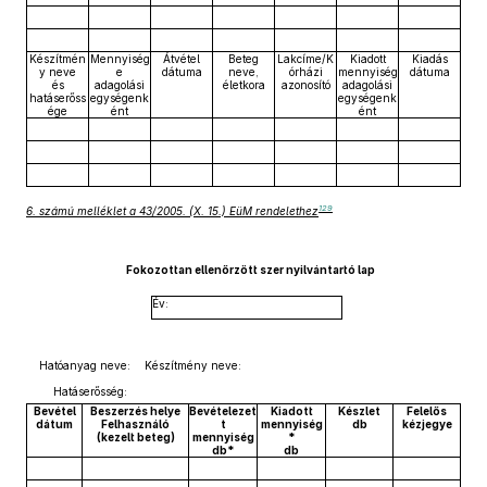
Készítmén
Mennyiség
Átvétel
Beteg
Lakcíme/K
Kiadott
Kiadás
y neve
e
dátuma
neve,
órházi
mennyiség
dátuma
és
adagolási
életkora
azonosító
adagolási
hatáserőss
egységenk
egységenk
ége
ént
ént
129
6. számú melléklet a 43/2005. (X. 15.) EüM rendelethez
Fokozottan ellenőrzött szer nyilvántartó lap
Év:
Hatóanyag neve: Készítmény neve:
Hatáserősség:
Bevétel
Beszerzés helye
Bevételezet
Kiadott
Készlet
Felelős
dátum
Felhasználó
t
mennyiség
db
kézjegye
(kezelt beteg)
mennyiség
*
db*
db