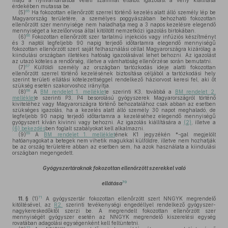
majd a nyilvántartásba vételi számmal ellátott igazolást a vény kiállítása
érdekében mutassa be.
65
(5)
Ha fokozottan ellenőrzött szerrel történő kezelés alatt álló személy lép be
Magyarország területére, a személyes poggyászában behozható fokozottan
ellenőrzött szer mennyisége nem haladhatja meg a 3 napos kezelésre elegendő
mennyiséget a kezelőorvosa által kitöltött nemzetközi igazolás birtokában.
66
(6)
Fokozottan ellenőrzött szer tartalmú injekciós vagy infúziós készítményt
és 3 naptól legfeljebb 90 napig terjedő időtartamra elegendő mennyiségű
fokozottan ellenőrzött szert saját felhasználási céllal Magyarországra kizárólag a
kiindulási országban illetékes hatóság igazolásával lehet behozni. Az igazolást
az utazó köteles a rendőrség, illetve a vámhatóság ellenőrzése során bemutatni.
67
(7)
Külföldi személy az országban tartózkodás ideje alatti fokozottan
ellenőrzött szerrel történő kezelésének biztosítása céljából a tartózkodási hely
szerint területi ellátási kötelezettséggel rendelkező háziorvost keresi fel, aki őt
szükség esetén szakorvoshoz irányítja.
68
(8)
A
BM rendelet 1. melléklet
e szerinti K3, továbbá a
BM rendelet 2.
melléklet
e szerinti P3, P4 besorolású gyógyszerek Magyarországról történő
kiviteléhez vagy Magyarországra történő behozatalához csak abban az esetben
szükséges igazolás, ha a kezelés alatt álló személy 30 napot meghaladó, de
legfeljebb 90 napig terjedő időtartamra a kezeléséhez elegendő mennyiségű
gyógyszert kíván kivinni vagy behozni. Az igazolás kiállítására a
(2)
, illetve a
(6) bekezdés
ben foglalt szabályokat kell alkalmazni.
69
(9)
A
BM rendelet 1. melléklet
ének K1 jegyzékén *-gal megjelölt
hatóanyagokat a betegek nem vihetik magukkal külföldre, illetve nem hozhatják
be az ország területére abban az esetben sem, ha azok használata a kiindulási
országban megengedett.
Gyógyszertáraknak fokozottan ellenőrzött szerekkel való
70
ellátása
71
11. §
(1)
A gyógyszertár fokozottan ellenőrzött szert NNGYK megrendelő
kitöltésével, az
R2.
szerinti tevékenységi engedéllyel rendelkező gyógyszer-
nagykereskedőktől szerzi be. A megrendelt fokozottan ellenőrzött szer
mennyiségét gyógyszer esetén az NNGYK megrendelő kiszerelési egység
rovatában adagolási egységenként kell feltüntetni.
72