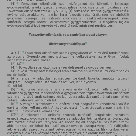
eltérésekkel kell alkalmazni.
16
(4)
Fokozottan ellenőrzött szer közforgalmú és közvetlen lakossági
gyógyszerellátó tevékenységet is végző intézeti gyógyszertárban forgalmazható.
Fokozottan ellenőrzött szer a Gytv. 13. § (1) bekezdése szerinti gyógyszerellátási
tevékenységbe akkor vonható be, ha a fokozottan ellenőrzött szernek minősülő
gyógyszer szerepel az intézeti gyógyszertári szaktevékenységnek nem
minősülő, betegre szabott, automatizált gyógyszerosztást is magában foglaló
gyógyszerellátási tevékenység végzéséről szóló miniszteri rendeletben.
Fokozottan ellenőrzött szer rendelése orvosi vényen,
17
illetve megrendelőlapon
18
3. §
(1)
Fokozottan ellenőrzött szerek gyógyászati célra történő rendelésénél
az orvos a Gyrend.-ben meghatározott rendelkezéseket az e §-ban foglalt
kiegészítésekkel alkalmazza.
19
(2)–(3)
20
(4)
Fokozottan ellenőrzött szerek rendelésénél az orvos a vényen
21
a)
a készítmény hatáserősségét arab számmal és kézírással történő rendelés
esetén betűvel,
b)
a rendelt – adagolási egységben (például: tabletta, ampulla, tapasz)
kifejezett – adagot római számmal és betűvel, latin nyelven
tünteti fel.
22
(5)
Az orvos magisztrálisan elkészítendő, fokozottan ellenőrzött szert
tartalmazó gyógyszer rendelésénél a gyógyszerben foglalt fokozottan ellenőrzött
szer mennyiségét arab számmal és latinul, az adagok számát római számmal és
betűvel, latin nyelven tünteti fel.
23
(6)
A vényen a fokozottan ellenőrzött szer adagolására vonatkozó utasítást
egyértelműen kell megadni. A „szükség esetén” utasítás csak a napi maximális
adag feltüntetésével alkalmazható.
24
(7)
A fokozottan ellenőrzött szernek minősülő, forgalomba hozatalra
engedélyezett gyógyszerek esetében az adagolás tekintetében a jóváhagyott
alkalmazási előírás az irányadó. Az abban foglalt adagolási utasítástól eltérni
abban az esetben lehet, ha a túllépést az orvos papíralapú vényen felkiáltójellel
jelölte és aláírásával, valamint bélyegzőjével külön igazolja. Elektronikus vény
esetében a jelölés a vényíró szoftver segítségével, elektronikusan történik.
25