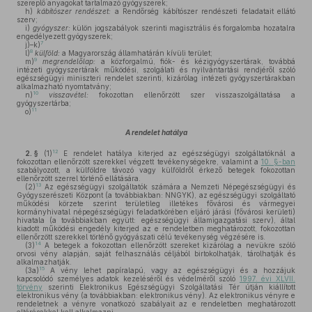
szereplő anyagokat tartalmazó gyógyszerek;
h)
kábítószer rendészet:
a Rendőrség kábítószer rendészeti feladatait ellátó
szerv;
i)
gyógyszer:
külön jogszabályok szerinti magisztrális és forgalomba hozatalra
engedélyezett gyógyszerek;
7
j)–k)
8
l)
külföld:
a Magyarország államhatárán kívüli terület;
9
m)
megrendelőlap:
a közforgalmú, fiók- és kézigyógyszertárak, továbbá
intézeti gyógyszertárak működési, szolgálati és nyilvántartási rendjéről szóló
egészségügyi miniszteri rendelet szerinti, kizárólag intézeti gyógyszertárakban
alkalmazható nyomtatvány;
10
n)
visszavétel:
fokozottan ellenőrzött szer visszaszolgáltatása a
gyógyszertárba;
11
o)
A rendelet hatálya
12
2. §
(1)
E rendelet hatálya kiterjed az egészségügyi szolgáltatóknál a
fokozottan ellenőrzött szerekkel végzett tevékenységekre, valamint a
10. §-ban
szabályozott, a külföldre távozó vagy külföldről érkező betegek fokozottan
ellenőrzött szerrel történő ellátására.
13
(2)
Az egészségügyi szolgáltatók számára a Nemzeti Népegészségügyi és
Gyógyszerészeti Központ (a továbbiakban: NNGYK), az egészségügyi szolgáltató
működési körzete szerint területileg illetékes fővárosi és vármegyei
kormányhivatal népegészségügyi feladatkörében eljáró járási (fővárosi kerületi)
hivatala (a továbbiakban együtt: egészségügyi államigazgatási szerv), által
kiadott működési engedély kiterjed az e rendeletben meghatározott, fokozottan
ellenőrzött szerekkel történő gyógyászati célú tevékenység végzésére is.
14
(3)
A betegek a fokozottan ellenőrzött szereket kizárólag a nevükre szóló
orvosi vény alapján, saját felhasználás céljából birtokolhatják, tárolhatják és
alkalmazhatják.
15
(3a)
A vény lehet papíralapú, vagy az egészségügyi és a hozzájuk
kapcsolódó személyes adatok kezeléséről és védelméről szóló
1997. évi XLVII.
törvény
szerinti Elektronikus Egészségügyi Szolgáltatási Tér útján kiállított
elektronikus vény (a továbbiakban: elektronikus vény). Az elektronikus vényre e
rendeletnek a vényre vonatkozó szabályait az e rendeletben meghatározott