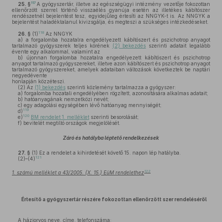
117
25. §
A gyógyszertár, illetve az egészségügyi intézmény vezetője fokozottan
ellenőrzött szerrel történő visszaélés gyanúja esetén az illetékes kábítószer
rendészetnél bejelentést tesz, egyidejűleg értesíti az NNGYK-t is. Az NNGYK a
bejelentést haladéktalanul kivizsgálja, és megteszi a szükséges intézkedéseket.
118
26. §
(1)
Az NNGYK
a)
a forgalomba hozatalra engedélyezett kábítószert és pszichotrop anyagot
tartalmazó gyógyszerek teljes körének
(2) bekezdés
szerinti adatait legalább
évente egy alkalommal, valamint az
b)
újonnan forgalomba hozatalra engedélyezett kábítószert és pszichotrop
anyagot tartalmazó gyógyszereket, illetve azon kábítószert és pszichotrop anyagot
tartalmazó gyógyszereket, amelyek adataiban változások következtek be naptári
negyedévente
honlapján közzéteszi.
(2)
Az
(1) bekezdés
szerinti közlemény tartalmazza a gyógyszer:
a)
forgalomba hozatali engedélyében rögzített, azonosítására alkalmas adatait;
b)
hatóanyagának nemzetközi nevét;
c)
egy adagolási egységében lévő hatóanyag mennyiségét;
119
d)
120
e)
BM rendelet 1. melléklet
szerinti besorolását;
f)
bevitelét megtiltó országok megjelölését.
Záró és hatályba léptető rendelkezések
27. §
(1)
Ez a rendelet a kihirdetését követő 15. napon lép hatályba.
121
(2)–(4)
122
1. számú melléklet a 43/2005. (X. 15.) EüM rendelethez
Értesítő a gyógyszertár részére fokozottan ellenőrzött szer rendeléséről
A háziorvos neve, címe, telefonszáma: