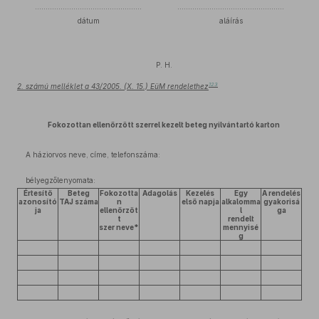
..................................................
..................................................
dátum
aláírás
P. H.
123
2. számú melléklet a 43/2005. (X. 15.) EüM rendelethez
Fokozottan ellenőrzött szerrel kezelt beteg nyilvántartó karton
A háziorvos neve, címe, telefonszáma:
bélyegzőlenyomata:
Értesítő
Beteg
Fokozotta
Adagolás
Kezelés
Egy
A rendelés
azonosító
TAJ száma
n
első napja
alkalomma
gyakorisá
ja
ellenőrzöt
l
ga
t
rendelt
szer neve*
mennyisé
g