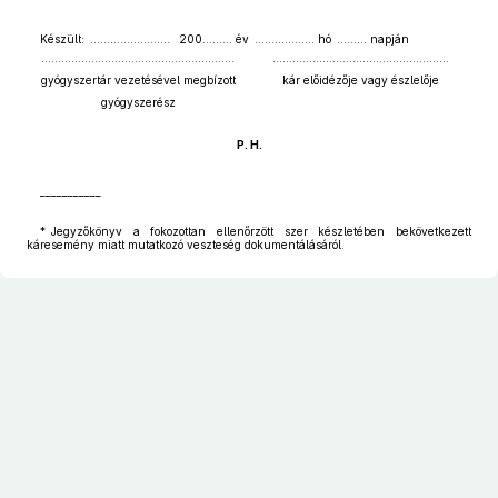
Készült: …………………… 200……… év ……………… hó ……… napján
……………............................……………
……….......................…………………
gyógyszertár vezetésével megbízott
kár előidézője vagy észlelője
gyógyszerész
P. H.
___________
* Jegyzőkönyv a fokozottan ellenőrzött szer készletében bekövetkezett
káresemény miatt mutatkozó veszteség dokumentálásáról.