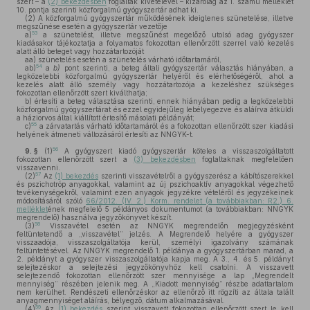
szert – a
(2) bekezdésben
foglaltak kivételével – kizárólag az 1. számú melléklet
10. pontja szerinti közforgalmú gyógyszertár adhat ki.
(2)
A közforgalmú gyógyszertár működésének ideiglenes szünetelése, illetve
megszűnése esetén a gyógyszertár vezetője
53
a)
a szünetelést, illetve megszűnést megelőző utolsó adag gyógyszer
kiadásakor tájékoztatja a folyamatos fokozottan ellenőrzött szerrel való kezelés
alatt álló beteget vagy hozzátartozóját
aa)
szünetelés esetén a szünetelés várható időtartamáról,
54
ab)
a
b)
pont szerinti, a beteg általi gyógyszertár választás hiányában, a
legközelebbi közforgalmú gyógyszertár helyéről és elérhetőségéről, ahol a
kezelés alatt álló személy vagy hozzátartozója a kezeléshez szükséges
fokozottan ellenőrzött szert kiválthatja;
b)
értesíti a beteg választása szerinti, ennek hiányában pedig a legközelebbi
közforgalmú gyógyszertárat és ezzel egyidejűleg lebélyegezve és aláírva átküldi
a háziorvos által kiállított értesítő másolati példányát;
55
c)
a zárvatartás várható időtartamáról és a fokozottan ellenőrzött szer kiadási
helyének átmeneti változásáról értesíti az NNGYK-t.
56
9. §
(1)
A gyógyszert kiadó gyógyszertár köteles a visszaszolgáltatott
fokozottan ellenőrzött szert a
(3) bekezdésben
foglaltaknak megfelelően
visszavenni.
57
(2)
Az
(1) bekezdés
szerinti visszavételről a gyógyszerész a kábítószerekkel
és pszichotróp anyagokkal, valamint az új pszichoaktív anyagokkal végezhető
tevékenységekről, valamint ezen anyagok jegyzékre vételéről és jegyzékeinek
módosításáról szóló
66/2012. (IV. 2.) Korm. rendelet (a továbbiakban: R2.) 6.
melléklet
ének megfelelő 5 példányos dokumentumot (a továbbiakban: NNGYK
megrendelő) használva jegyzőkönyvet készít.
58
(3)
Visszavétel esetén az NNGYK megrendelőn megjegyzésként
feltüntetendő a „visszavétel” jelzés. A Megrendelő helyére a gyógyszer
visszaadója, visszaszolgáltatója kerül, személyi igazolvány számának
feltüntetésével. Az NNGYK megrendelő 1. példánya a gyógyszertárban marad, a
2. példányt a gyógyszer visszaszolgáltatója kapja meg. A 3., 4. és 5. példányt
selejtezéskor a selejtezési jegyzőkönyvhöz kell csatolni. A visszavett
selejtezendő fokozottan ellenőrzött szer mennyisége a lap „Megrendelt
mennyiség” részében jelenik meg. A „Kiadott mennyiség” részbe adattartalom
nem kerülhet. Rendészeti ellenőrzéskor az ellenőrző itt rögzíti az általa talált
anyagmennyiséget aláírás, bélyegző, dátum alkalmazásával.
59
(4)
Az
(1) bekezdés
szerint visszavett fokozottan ellenőrzött szert le kell