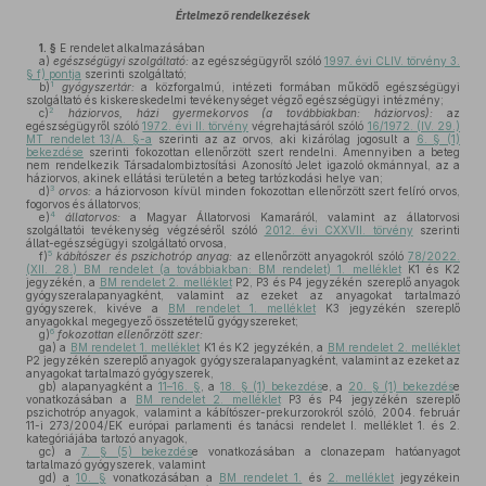
Értelmező rendelkezések
1. §
E rendelet alkalmazásában
a)
egészségügyi szolgáltató:
az egészségügyről szóló
1997. évi CLIV. törvény 3.
§ f) pontja
szerinti szolgáltató;
1
b)
gyógyszertár:
a közforgalmú, intézeti formában működő egészségügyi
szolgáltató és kiskereskedelmi tevékenységet végző egészségügyi intézmény;
2
c)
háziorvos, házi gyermekorvos (a továbbiakban: háziorvos):
az
egészségügyről szóló
1972. évi II. törvény
végrehajtásáról szóló
16/1972. (IV. 29.)
MT rendelet 13/A. §-a
szerinti az az orvos, aki kizárólag jogosult a
6. § (1)
bekezdése
szerinti fokozottan ellenőrzött szert rendelni. Amennyiben a beteg
nem rendelkezik Társadalombiztosítási Azonosító Jelet igazoló okmánnyal, az a
háziorvos, akinek ellátási területén a beteg tartózkodási helye van;
3
d)
orvos:
a háziorvoson kívül minden fokozottan ellenőrzött szert felíró orvos,
fogorvos és állatorvos;
4
e)
állatorvos:
a Magyar Állatorvosi Kamaráról, valamint az állatorvosi
szolgáltatói tevékenység végzéséről szóló
2012. évi CXXVII. törvény
szerinti
állat-egészségügyi szolgáltató orvosa,
5
f)
kábítószer és pszichotróp anyag:
az ellenőrzött anyagokról szóló
78/2022.
(XII. 28.) BM rendelet (a továbbiakban: BM rendelet) 1. melléklet
K1 és K2
jegyzékén, a
BM rendelet 2. melléklet
P2, P3 és P4 jegyzékén szereplő anyagok
gyógyszeralapanyagként, valamint az ezeket az anyagokat tartalmazó
gyógyszerek, kivéve a
BM rendelet 1. melléklet
K3 jegyzékén szereplő
anyagokkal megegyező összetételű gyógyszereket;
6
g)
fokozottan ellenőrzött szer:
ga)
a
BM rendelet 1. melléklet
K1 és K2 jegyzékén, a
BM rendelet 2. melléklet
P2 jegyzékén szereplő anyagok gyógyszeralapanyagként, valamint az ezeket az
anyagokat tartalmazó gyógyszerek,
gb)
alapanyagként a
11–16. §
, a
18. § (1) bekezdés
e, a
20. § (1) bekezdés
e
vonatkozásában a
BM rendelet 2. melléklet
P3 és P4 jegyzékén szereplő
pszichotróp anyagok, valamint a kábítószer-prekurzorokról szóló, 2004. február
11-i 273/2004/EK európai parlamenti és tanácsi rendelet I. melléklet 1. és 2.
kategóriájába tartozó anyagok,
gc)
a
7. § (5) bekezdés
e vonatkozásában a clonazepam hatóanyagot
tartalmazó gyógyszerek, valamint
gd)
a
10. §
vonatkozásában a
BM rendelet 1.
és
2. melléklet
jegyzékein