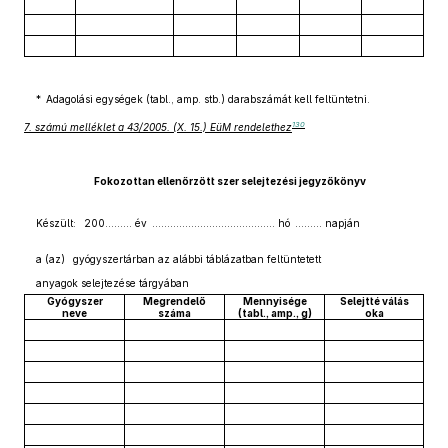
* Adagolási egységek (tabl., amp. stb.) darabszámát kell feltüntetni.
130
7. számú melléklet a 43/2005. (X. 15.) EüM rendelethez
Fokozottan ellenőrzött szer selejtezési jegyzőkönyv
Készült: 200……… év ………....................………… hó ……… napján
a (az) gyógyszertárban az alábbi táblázatban feltüntetett
anyagok selejtezése tárgyában
Gyógyszer
Megrendelő
Mennyisége
Selejtté válás
neve
száma
(tabl., amp., g)
oka