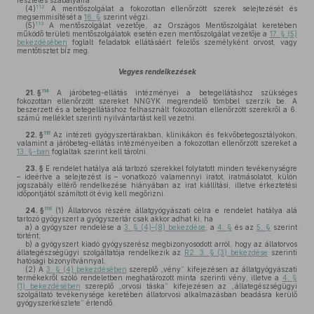
részletes szabályaira.
112
(4)
A mentőszolgálat a fokozottan ellenőrzött szerek selejtezését és
megsemmisítését a
16. §
szerint végzi.
113
(5)
A mentőszolgálat vezetője, az Országos Mentőszolgálat keretében
működő területi mentőszolgálatok esetén ezen mentőszolgálat vezetője a
17. § (5)
bekezdésében
foglalt feladatok ellátásáért felelős személyként orvost, vagy
mentőtisztet bíz meg.
Vegyes rendelkezések
114
21. §
A járóbeteg-ellátás intézményei a betegellátáshoz szükséges
fokozottan ellenőrzött szereket NNGYK megrendelő tömbbel szerzik be. A
beszerzett és a betegellátáshoz felhasznált fokozottan ellenőrzött szerekről a 6.
számú melléklet szerinti nyilvántartást kell vezetni.
115
22. §
Az intézeti gyógyszertárakban, klinikákon és fekvőbetegosztályokon,
valamint a járóbeteg-ellátás intézményeiben a fokozottan ellenőrzött szereket a
13. §-ban
foglaltak szerint kell tárolni.
23. §
E rendelet hatálya alá tartozó szerekkel folytatott minden tevékenységre
– ideértve a selejtezést is – vonatkozó valamennyi iratot, iratmásolatot, külön
jogszabály eltérő rendelkezése hiányában az irat kiállítási, illetve érkeztetési
időpontjától számított öt évig kell megőrizni.
116
24. §
(1)
Állatorvos részére állatgyógyászati célra e rendelet hatálya alá
tartozó gyógyszert a gyógyszertár csak akkor adhat ki, ha
a)
a gyógyszer rendelése a
3. § (4)–(8) bekezdése
, a
4. §
és az
5. §
szerint
történt;
b)
a gyógyszert kiadó gyógyszerész megbizonyosodott arról, hogy az állatorvos
állategészségügyi szolgáltatója rendelkezik az
R2. 3. § (3) bekezdése
szerinti
hatósági bizonyítvánnyal.
(2)
A
3. § (4) bekezdésében
szereplő „vény” kifejezésen az állatgyógyászati
termékekről szóló rendeletben meghatározott minta szerinti vény, illetve a
4. §
(1) bekezdésében
szereplő „orvosi táska” kifejezésen az „állategészségügyi
szolgáltató tevékenysége keretében állatorvosi alkalmazásban beadásra kerülő
gyógyszerkészlete” értendő.