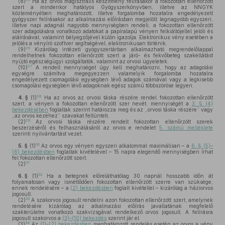
(8)
Ha az orvos magisztrális készítmény felírásakor a fokozottan ellenőrzött
szert a mindenkor hatályos Gyógyszerkönyvben, illetve az NNGYK
közleményében meghatározott, illetve forgalomba hozatalra engedélyezett
gyógyszer felírásakor az alkalmazási előírásban megjelölt legnagyobb egyszeri,
illetve napi adagnál nagyobb mennyiségben rendeli, a fokozottan ellenőrzött
szer adagolására vonatkozó adatokat a papíralapú vényen felkiáltójellel jelöli és
aláírásával, valamint bélyegzőjével külön igazolja. Elektronikus vény esetében a
jelölés a vényíró szoftver segítségével, elektronikusan történik.
26
(9)
Kizárólag intézeti gyógyszertárban alkalmazható megrendelőlappal
rendelhetnek fokozottan ellenőrzött szert a járó- és fekvőbeteg szakellátást
nyújtó egészségügyi szolgáltatók, valamint az orvosi ügyeletek.
27
(10)
A rendelt mennyiséget úgy kell meghatározni, hogy az adagolási
egységre számítva megegyezzen valamelyik forgalomba hozatalra
engedélyezett csomagolási egységben lévő adagok számával vagy a legkisebb
csomagolási egységben lévő adagoknak egész számú többszöröse legyen.
28
4. §
(1)
Ha az orvos az orvosi táska részére rendel fokozottan ellenőrzött
szert, a vényen a fokozottan ellenőrzött szer nevét, mennyiségét a
3. § (4)
bekezdésében
foglaltak szerint határozza meg és az „orvosi táska részére” vagy
„az orvos kezéhez” szavakat feltünteti.
29
(2)
Az orvosi táska részére rendelt fokozottan ellenőrzött szerek
beszerzéséről és felhasználásáról az orvos e rendelet
5. számú melléklete
szerinti nyilvántartást vezet.
30
5. §
(1)
Az orvos egy vényen egyszeri alkalommal maximálisan – a
6. § (5)–
(6) bekezdésben
foglaltak kivételével – 15 napra elegendő mennyiségben írhat
fel fokozottan ellenőrzött szert.
31
(2)
32
6. §
(1)
Ha a betegnek előreláthatólag 30 napnál hosszabb időn át
folyamatosan vagy ismétlődően fokozottan ellenőrzött szerre van szüksége,
ennek rendelésére – a
(2) bekezdésben
foglalt kivétellel – kizárólag a háziorvos
jogosult.
33
(2)
A szakorvos jogosult rendelni azon fokozottan ellenőrzött szert, amelynek
rendelésére kizárólag az alkalmazási előírás javallatának megfelelő
szakterületre vonatkozó szakvizsgával rendelkező orvos jogosult. A felírásra
jogosult szakorvos a
(3)–(10) bekezdés
szerint jár el.
34
(3)
Az
(1)–(2) bekezdésben
meghatározott rendelés esetén az orvos a vény