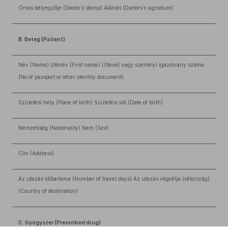
Orvos bélyegzője (Doctor’s stamp) Aláírás (Doctors’s signature)
B. Beteg (Patient)
Név (Name) Utónév (First name) Útlevél vagy személyi igazolvány száma
(No of passport or other identity document)
Születési hely (Place of birth) Születési idő (Date of birth)
Nemzetiség (Nationality) Nem (Sex)
Cím (Address)
Az utazás időtartama (Number of travel days) Az utazás végcélja (célország)
(Country of destination)
C. Gyógyszer (Prescribed drug)