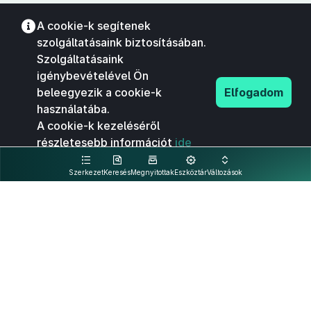
A cookie-k segítenek
szolgáltatásaink biztosításában.
Szolgáltatásaink
igénybevételével Ön
beleegyezik a cookie-k
Elfogadom
használatába.
A cookie-k kezeléséről
részletesebb információt
ide
kattintva olvashat.
Szerkezet
Keresés
Megnyitottak
Eszköztár
Változások