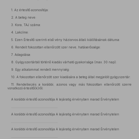
1. Az értesítő azonosítója:
2. A beteg neve:
3. Kora, TAJ száma:
4. Lakcíme:
5. Ezen Értesítő szerinti első vény háziorvos általi kiállításának dátuma:
6. Rendelt fokozottan ellenőrzött szer neve, hatáserőssége:
7. Adagolása:
8. Gyógyszertárból történő kiadás várható gyakorisága (max. 30 nap):
9. Egy alkalommal rendelt mennyiség:
10. A fokozottan ellenőrzött szer kiadására a beteg által megjelölt gyógyszertár:
11. Rendelkezés a korábbi, azonos vagy más fokozottan ellenőrzött szerre
vonatkozó értesítő(k)ről:
A korábbi értesítő azonosítója A lejáratig érvényben marad Érvénytelen
..................................................
A korábbi értesítő azonosítója A lejáratig érvényben marad Érvénytelen
..................................................
A korábbi értesítő azonosítója A lejáratig érvényben marad Érvénytelen
..................................................