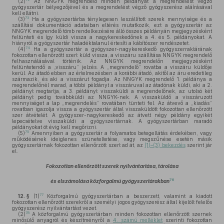
(2)
Az NNGYK megrendelő minden példányát a megrendelést végző
gyógyszertár bélyegzőjével és a megrendelést végző gyógyszerész aláírásával
kell ellátni.
73
(3)
Ha a gyógyszertárba ténylegesen leszállított szerek mennyisége és a
szállítási dokumentáció adataiban eltérés mutatkozik, ezt a gyógyszertár az
NNGYK megrendelő tömb rendelkezésére álló összes példányán megjegyzésként
feltünteti és így küldi vissza a nagykereskedőnek a 4. és 5. példányokat. A
hiányról a gyógyszertár haladéktalanul értesíti a kábítószer rendészetet.
74
(4)
Ha a gyógyszertár a gyógyszer-nagykereskedő gyógyszerraktárának
fokozottan ellenőrzött szert küld vissza, a visszáru szállítása NNGYK megrendelő
felhasználásával történik. Az NNGYK megrendelőn megjegyzésként
feltüntetendő a „visszáru” jelzés. A „megrendelő” rovatba a visszáru küldője
kerül. Az átadó ebben az értelmezésben a korábbi átadó, akitől az áru eredetileg
származik, és aki a visszárut fogadja. Az NNGYK megrendelő 1. példánya a
megrendelőnél marad, a többi példányt a visszáruval az átadónak küldi, aki a 2.
példányt megtartja, a 3. példányt visszaküldi a megrendelőnek, az utolsó két
példányt pedig továbbküldi az NNGYK-nek. A visszaküldő a visszáruzott
mennyiséget a lap „megrendelés” rovatában tünteti fel. Az átvevő a „kiadás”
rovatban igazolja vissza a gyógyszertár által visszaküldött fokozottan ellenőrzött
szer átvételét. A gyógyszer-nagykereskedő az átvett négy példány egyikét
lepecsételve visszaküldi a gyógyszertárnak. A gyógyszertárban maradó
példányokat öt évig kell megőrizni.
75
(5)
Amennyiben a gyógyszertár a folyamatos betegellátás érdekében, vagy
működésének ideiglenes szüneteltetése, vagy megszűnése esetén másik
gyógyszertárnak fokozottan ellenőrzött szert ad át, az
(1)–(3) bekezdés
szerint jár
el.
Fokozottan ellenőrzött szerek nyilvántartása, tárolása
76
és elszámolása közforgalmú gyógyszertárakban
77
12. §
(1)
Közforgalmú gyógyszertárban a beszerzett, valamint a kiadott
fokozottan ellenőrzött szerekről a személyi jogos gyógyszerész által kijelölt felelős
gyógyszerész nyilvántartást vezet.
78
(2)
A közforgalmú gyógyszertárban minden fokozottan ellenőrzött szernek
minősülő anyagról és készítményről a
4. számú melléklet
szerinti fokozottan