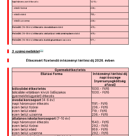
napi háromszori étkezés
1215,-
- ebből tízórai
230,-
- ebből ebéd
755,-
- ebből uzsonna
230,-
Felnőtt
(19-69 év)
étkezés óvodában
ebéd
479,-
Felnőtt
(19-69 év)
étkezés oktatási intézményben
ebéd
479,-
Felnőtt
(19-69 év)
étkezés kollégiumban
vacsora
571,-
153
3. számú melléklet
Étkezésért fizetendő intézményi térítési díj 2026. évben
Gyermekétkeztetés
Ellátási forma
Intézményi térítési díj
napi összege
(nyersanyagköltség
áfával
)
bölcsődei étkeztetés
1030,- Ft/fő
bölcsődei ellátáson kívüli (időszakos
1030,- Ft/fő
gyermekfelügyelet) étkezés
óvodai korcsoport
(4-6 év)
napi háromszori étkezés
1191,- Ft/fő
ezen belül tízórai
236,- Ft/fő
ezen belül ebéd
719,- Ft/fő
ezen belül uzsonna
236,- Ft/fő
általános iskolai korcsoport
(7-10 év)
napi háromszori étkezés
1543,- Ft/fő
ezen belül tízórai
292,- Ft/fő
ezen belül ebéd
959,- Ft/fő
ezen belül uzsonna
292,- Ft/fő