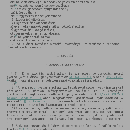
ab)
hajléktalanok éjjeli menedékhelye és átmeneti szállása,
12
ac)
fogyatékos személyek gondozóháza.
13
b)
ápolást, gondozást nyújtó intézmény
ba)
idősek otthona
14
bb)
fogyatékos személyek otthona.
(3)
Szakosított ellátások:
(4)
Gyermekjóléti alapellátások:
a)
gyermekek napközbeni ellátása: bölcsődei ellátás
b)
gyermekjóléti szolgáltatások,
c)
gyermekek átmeneti gondozása,
15
ca)
helyettes szülői ellátás
cb)
családok átmeneti otthona
(5)
Az ellátási formákat biztosító intézmények felsorolását a rendelet 1.
16
melléklete tartalmazza.
II. CÍM CÍM
ELJÁRÁSI RENDELKEZÉSEK
17
4. §
(1)
A szociális szolgáltatások és személyes gondoskodást nyújtó
gyermekjóléti ellátások igénybevételére az
Szt. 93-94/D. §
-aiban, a
Gyvt. 31-32.
§
-aiban, valamint az e rendeletben szabályozottak az irányadóak.
18
(2)
19
(3)
A rendelet
3. §
-ában meghatározott ellátásokat szóban, vagy írásban kell
kérelmezni. A kérelem előterjesztésekor mellékelni kell a személyes
gondoskodást nyújtó szociális ellátások igénybevételéről szóló
9/1999. (XI.24.)
SzCsM. rendelet 3. §
-ában meghatározott igazolásokat, nyilatkozatokat. A
rendelet
3. § (2) bekezdés d) pont
ja szerinti szolgáltatás esetén a kérelemhez
mellékelni kell a szociális rászorultságot igazoló iratokat.
(4)
A kérelemhez nyugellátásban részesülő személy esetén a nyugdíjfolyósító
szervnek a tárgy év január 1-jén érvényes nyugellátás összegét, valamint a
törzsszámot tartalmazó névre szóló igazolást kell benyújtani, illetve nyilatkozatát
arról, hogy érvényes tartási, öröklési vagy életjáradéki szerződéssel rendelkezik-
e.
(5)
A jövedelemszámításnál irányadó időszakot és a felhasználható igazolások
körét az
Szt. 10. §
-a szabályozza.