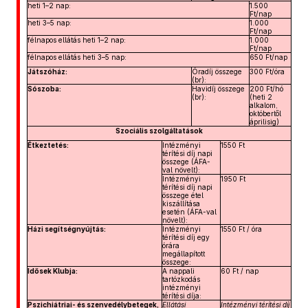
heti 1–2 nap:
1.500
Ft/nap
heti 3–5 nap:
1.000
Ft/nap
félnapos ellátás heti 1–2 nap:
1.000
Ft/nap
félnapos ellátás heti 3–5 nap:
650 Ft/nap
Játszóház:
Óradíj összege
300 Ft/óra
(br):
Sószoba:
Havidíj összege
200 Ft/hó
(br):
(heti 2
alkalom,
októbertől
áprilisig)
Szociális szolgáltatások
Étkeztetés:
Intézményi
1550 Ft
térítési díj napi
összege (ÁFA-
val növelt):
Intézményi
1950 Ft
térítési díj napi
összege étel
kiszállítása
esetén (ÁFA-val
növelt):
Házi segítségnyújtás:
Intézményi
1550 Ft / óra
térítési díj egy
órára
megállapított
összege:
Idősek Klubja:
A nappali
60 Ft / nap
tartózkodás
intézményi
térítési díja:
Pszichiátriai- és szenvedélybetegek,
Ellátási
Intézményi térítési díj