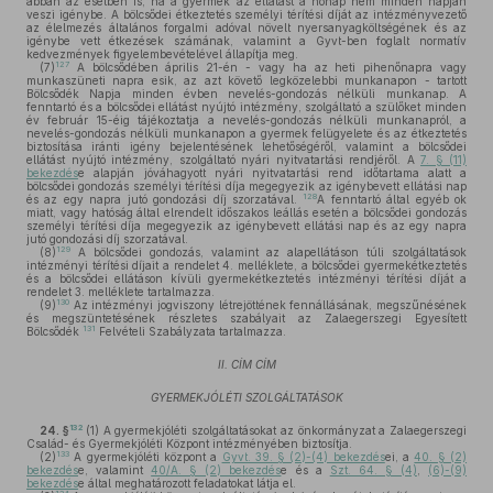
abban az esetben is, ha a gyermek az ellátást a hónap nem minden napján
veszi igénybe. A bölcsődei étkeztetés személyi térítési díját az intézményvezető
az élelmezés általános forgalmi adóval növelt nyersanyagköltségének és az
igénybe vett étkezések számának, valamint a Gyvt-ben foglalt normatív
kedvezmények figyelembevételével állapítja meg.
127
(7)
A bölcsődében április 21-én - vagy ha az heti pihenőnapra vagy
munkaszüneti napra esik, az azt követő legközelebbi munkanapon - tartott
Bölcsődék Napja minden évben nevelés-gondozás nélküli munkanap. A
fenntartó és a bölcsődei ellátást nyújtó intézmény, szolgáltató a szülőket minden
év február 15-éig tájékoztatja a nevelés-gondozás nélküli munkanapról, a
nevelés-gondozás nélküli munkanapon a gyermek felügyelete és az étkeztetés
biztosítása iránti igény bejelentésének lehetőségéről, valamint a bölcsődei
ellátást nyújtó intézmény, szolgáltató nyári nyitvatartási rendjéről. A
7. § (11)
bekezdés
e alapján jóváhagyott nyári nyitvatartási rend időtartama alatt a
bölcsődei gondozás személyi térítési díja megegyezik az igénybevett ellátási nap
128
és az egy napra jutó gondozási díj szorzatával.
A fenntartó által egyéb ok
miatt, vagy hatóság által elrendelt időszakos leállás esetén a bölcsődei gondozás
személyi térítési díja megegyezik az igénybevett ellátási nap és az egy napra
jutó gondozási díj szorzatával.
129
(8)
A bölcsődei gondozás, valamint az alapellátáson túli szolgáltatások
intézményi térítési díjait a rendelet 4. melléklete, a bölcsődei gyermekétkeztetés
és a bölcsődei ellátáson kívüli gyermekétkeztetés intézményi térítési díját a
rendelet 3. melléklete tartalmazza.
130
(9)
Az intézményi jogviszony létrejöttének fennállásának, megszűnésének
és megszüntetésének részletes szabályait az Zalaegerszegi Egyesített
131
Bölcsődék
Felvételi Szabályzata tartalmazza.
II. CÍM CÍM
GYERMEKJÓLÉTI SZOLGÁLTATÁSOK
132
24. §
(1)
A gyermekjóléti szolgáltatásokat az önkormányzat a Zalaegerszegi
Család- és Gyermekjóléti Központ intézményében biztosítja.
133
(2)
A gyermekjóléti központ a
Gyvt. 39. § (2)-(4) bekezdés
ei, a
40. § (2)
bekezdés
e, valamint
40/A. § (2) bekezdés
e és a
Szt. 64. § (4)
,
(6)-(9)
bekezdés
e által meghatározott feladatokat látja el.