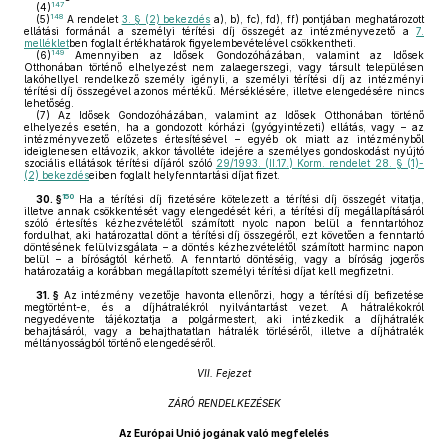
147
(4)
148
(5)
A rendelet
3. § (2) bekezdés
a), b), fc), fd), ff) pontjában meghatározott
ellátási formánál a személyi térítési díj összegét az intézményvezető a
7.
melléklet
ben foglalt értékhatárok figyelembevételével csökkentheti.
149
(6)
Amennyiben az Idősek Gondozóházában, valamint az Idősek
Otthonában történő elhelyezést nem zalaegerszegi, vagy társult településen
lakóhellyel rendelkező személy igényli, a személyi térítési díj az intézményi
térítési díj összegével azonos mértékű. Mérséklésére, illetve elengedésére nincs
lehetőség.
(7)
Az Idősek Gondozóházában, valamint az Idősek Otthonában történő
elhelyezés esetén, ha a gondozott kórházi (gyógyintézeti) ellátás, vagy – az
intézményvezető előzetes értesítésével – egyéb ok miatt az intézményből
ideiglenesen eltávozik, akkor távolléte idejére a személyes gondoskodást nyújtó
szociális ellátások térítési díjáról szóló
29/1993. (II.17.) Korm. rendelet 28. § (1)-
(2) bekezdés
eiben foglalt helyfenntartási díjat fizet.
150
30. §
Ha a térítési díj fizetésére kötelezett a térítési díj összegét vitatja,
illetve annak csökkentését vagy elengedését kéri, a térítési díj megállapításáról
szóló értesítés kézhezvételétől számított nyolc napon belül a fenntartóhoz
fordulhat, aki határozattal dönt a térítési díj összegéről, ezt követően a fenntartó
döntésének felülvizsgálata – a döntés kézhezvételétől számított harminc napon
belül – a bíróságtól kérhető. A fenntartó döntéséig, vagy a bíróság jogerős
határozatáig a korábban megállapított személyi térítési díjat kell megfizetni.
31. §
Az intézmény vezetője havonta ellenőrzi, hogy a térítési díj befizetése
megtörtént-e, és a díjhátralékról nyilvántartást vezet. A hátralékokról
negyedévente tájékoztatja a polgármestert, aki intézkedik a díjhátralék
behajtásáról, vagy a behajthatatlan hátralék törléséről, illetve a díjhátralék
méltányosságból történő elengedéséről.
VII. Fejezet
ZÁRÓ RENDELKEZÉSEK
Az Európai Unió jogának való megfelelés