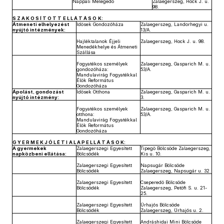
Nappali Melegedő
Zalaegerszeg, Hock J. u.
98.
S Z A K O S Í T O T T
E L L Á T Á S O
K:
Átmeneti elhelyezést
Idősek Gondozóháza
Zalaegerszeg, Landorhegyi u.
nyújtó intézmények:
13/A.
Hajléktalanok Éjjeli
Zalaegerszeg, Hock J. u. 98.
Menedékhelye és Átmeneti
Szállása
Fogyatékos személyek
Zalaegerszeg, Gasparich M. u.
gondozóháza:
53/A.
Mandulavirág Fogyatékkal
Élők Református
Gondozóháza
Ápolást, gondozást
Idősek Otthona
Zalaegerszeg, Gasparich M. u.
nyújtó intézmény:
3.
Fogyatékos személyek
Zalaegerszeg, Gasparich M. u.
otthona:
53/A.
Mandulavirág Fogyatékkal
Élők Református
Gondozóháza
G Y E R M E K J Ó L É T I
A L A P E L L Á T Á S O K:
A gyermekek
Zalaegerszegi Egyesített
Tipegő Bölcsőde Zalaegerszeg,
napközbeni ellátása:
Bölcsődék
Kis u. 10.
Zalaegerszegi Egyesített
Napsugár Bölcsőde
Bölcsődék
Zalaegerszeg, Napsugár u. 32.
Zalaegerszegi Egyesített
Cseperedő Bölcsőde
Bölcsődék
Zalaegerszeg, Petőfi S. u. 21-
25.
Zalaegerszegi Egyesített
Űrhajós Bölcsőde
Bölcsődék
Zalaegerszeg, Űrhajós u. 2.
Zalaegerszegi Egyesített
Andráshidai Mini Bölcsőde