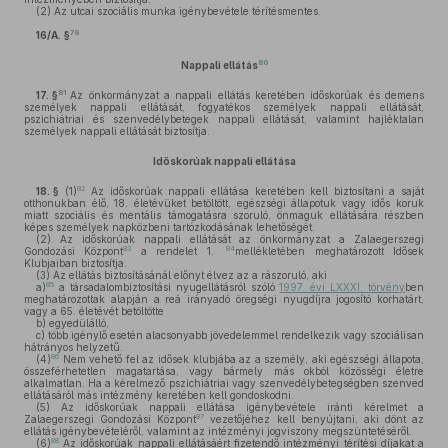
(2)
Az utcai szociális munka igénybevétele térítésmentes.
79
16/A. §
80
Nappali ellátás
81
17. §
Az önkormányzat a nappali ellátás keretében időskorúak és demens
személyek nappali ellátását, fogyatékos személyek nappali ellátását,
pszichiátriai és szenvedélybetegek nappali ellátását, valamint hajléktalan
személyek nappali ellátását biztosítja.
Időskorúak nappali ellátása
82
18. §
(1)
Az időskorúak nappali ellátása keretében kell biztosítani a saját
otthonukban élő, 18. életévüket betöltött, egészségi állapotuk vagy idős koruk
miatt szociális és mentális támogatásra szoruló, önmaguk ellátására részben
képes személyek napközbeni tartózkodásának lehetőségét.
(2)
Az időskorúak nappali ellátását az önkormányzat a Zalaegerszegi
83
84
Gondozási Központ
a rendelet 1.
mellékletében meghatározott Idősek
Klubjaiban biztosítja.
(3)
Az ellátás biztosításánál előnyt élvez az a rászoruló, aki
85
a)
a társadalombiztosítási nyugellátásról szóló
1997. évi LXXXI. törvény
ben
meghatározottak alapján a reá irányadó öregségi nyugdíjra jogosító korhatárt,
vagy a 65. életévét betöltötte
b)
egyedülálló,
c)
több igénylő esetén alacsonyabb jövedelemmel rendelkezik vagy szociálisan
hátrányos helyzetű.
86
(4)
Nem vehető fel az idősek klubjába az a személy, aki egészségi állapota,
összeférhetetlen magatartása, vagy bármely más okból közösségi életre
alkalmatlan. Ha a kérelmező pszichiátriai vagy szenvedélybetegségben szenved
ellátásáról más intézmény keretében kell gondoskodni.
(5)
Az időskorúak nappali ellátása igénybevétele iránti kérelmet a
87
Zalaegerszegi Gondozási Központ
vezetőjéhez kell benyújtani, aki dönt az
ellátás igénybevételéről, valamint az intézményi jogviszony megszüntetéséről.
88
(6)
Az időskorúak nappali ellátásáért fizetendő intézményi térítési díjakat a