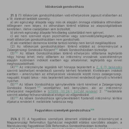
Időskorúak gondozóháza
21. §
(1)
Időskorúak gondozóházában való elhelyezésre jogosult elsősorban az
a 18. életévét betöltött személy,
a)
aki egészségi állapota vagy más ok alapján önmaga ellátására otthonában
időlegesen nem képes, és otthonában történő ellátása az alapszolgáltatások
keretében, illetve családjában sem biztosított,
b)
akinek egészségi állapota fekvőbeteg szakellátást nem igényel,
c)
aki nem szenved olyan pszichiátriai vagy szenvedélybetegségben, ami
miatt időskorúak gondozóházában nem gondozható,
d)
aki esetében demencia körébe tartozó kórkép nem került megállapításra.
(2)
Az időskorúak gondozóházában történő ellátást az önkormányzat a
101
Zalaegerszegi Gondozási Központ
Idősek Gondozóházában biztosítja.
102
(3)
Az Idősek Gondozóházában történő elhelyezés időtartama legfeljebb
négy hónap lehet, mely időtartam az intézmény orvosának szakvéleménye
alapján különösen indokolt esetben egy alkalommal, legfeljebb egy évvel
meghosszabbítható.
103
(4)
Az intézménybe legalább két hónapja bejelentett a
2. § (1) bekezdés
szerinti lakóhellyel rendelkező személy kérheti felvételét. Kivételesen indokolt
esetben – amennyiben az elhelyezésre várakozók között nincs zalaegerszegi,
nagypáli, kispáli lakos - más bejelentett lakcímmel rendelkező igénylő is felvételt
nyerhet.
104
(5)
Az Idősek Gondozóháza igénybevétele iránti kérelmet a Zalaegerszegi
105
Gondozási Központ
vezetőjéhez kell benyújtani, aki az intézményi
106
elhelyezést megelőzően a
9/1999. (XI.24.) SzCsM rendelet
2.
melléklete
szerinti adatlap felhasználásával elvégzi az előgondozást.
107
(6)
Az Idősek Gondozóháza igénybevételéért fizetendő intézményi térítési
díjakat a rendelet 4. melléklete határozza meg.
108
Fogyatékos személyek gondozóháza
21/A. §
(1)
A fogyatékos személyek átmeneti ellátását az önkormányzat a
Magyarországi Református Egyházzal megkötött ellátási szerződés alapján, a
Mandulavirág Fogyatékkal Élők Református Gondozóházában biztosítja.