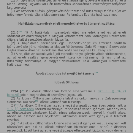
(2)
A fogyatékos személyek átmeneti ellátása igénybevétele iránti kérelmet a
Mandulavirág Fogyatékkal Élők Református Gondozóháza intézményvezetőjéhez
kell benyújtani.
(3)
Az átmeneti ellátás igénybevételéért fizetendő intézményi térítési díjat az
intézmény fenntartója, a Magyarországi Református Egyház határozza meg.
Hajléktalan személyek éjjeli menedékhelye és átmeneti szállása
109
22. §
(1)
A hajléktalan személyek éjjeli menedékhelyét és átmeneti
szállását az önkormányzat a Magyar Vöröskereszt Zala Vármegyei Szervezete
útján, ellátási szerződés alapján biztosítja.
(2)
A hajléktalan személyek éjjeli menedékhelye és átmeneti szállása
igénybevétele iránti kérelmet a Magyar Vöröskereszt Zala Vármegyei Szervezete
Hajléktalanok Átmeneti Gondozási Központja vezetőjéhez kell benyújtani.
(3)
A hajléktalan személyek éjjeli menedékhelye igénybevétele térítésmentes,
az átmeneti szállás igénybevételéért fizetendő intézményi térítési díjat az
intézmény fenntartója, a Magyar Vöröskereszt Zala Vármegyei Szervezete
határozza meg.
110
Ápolást, gondozást nyújtó intézmény
Idősek Otthona
111
22/A. §
(1)
Idősek otthonában történő elhelyezésre a
Szt. 68. § (1)-(2)
bekezdés
ében meghatározott személyek jogosultak.
(2)
Az Idősek Otthonában történő ellátást az önkormányzat a Zalaegerszegi
112
Gondozási Központ
Idősek Otthonában biztosítja.
113
(3)
Az Idősek Otthonában az elhelyezést a legalább egy éves bejelentett, a
2. § (1) bekezdés
szerinti lakóhellyel rendelkező veheti igénybe. Amennyiben
az elhelyezésre várakozók között nincs zalaegerszegi, nagypáli, kispáli lakos,
abban az esetben más bejelentett lakcímmel rendelkező igénylő is felvételt
nyerhet.
114
(4)
Az idősek Otthonában történő elhelyezést igénylők közül előnyben kell
részesíteni azt, aki az idősek otthonában biztosított emelt szintű ellátásban
részesülők közül kéri az elhelyezést átlagos elhelyezést biztosító, vagy demens