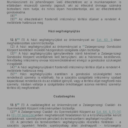
Munkaszüneti és pihenőnapon való étkeztetésre az a munkanapokon is
ellátásban részesülő személy jogosult, aki az étkezést önmaga számára
biztosítani nem tudja, és nincs olyan hozzátartozója, aki az étkeztetéséről
gondoskodna.
58
(8)
59
(9)
Az étkeztetésért fizetendő intézményi térítési díjakat a rendelet 4.
melléklete határozza meg.
Házi segítségnyújtás
60
12. §
(1)
A házi segítségnyújtást az önkormányzat az
Szt. 63. §
-ában
meghatározottak szerint biztosítja.
61
(2)
A házi segítségnyújtást az önkormányzat a
Zalaegerszegi Gondozási
Központ keretében működő házigondozó szolgálata útján biztosítja.
62
(3)
A házi segítségnyújtás igénybevétele iránti kérelmet a Zalaegerszegi
Gondozási Központ vezetőjének kell benyújtani, aki a háziorvos, kezelőorvos,
fekvőbeteg intézmény orvosa közreműködésével elvégzi a gondozási szükséglet
vizsgálatát.
63
(4)
A házi segítségnyújtásért fizetendő intézményi térítési díjat a rendelet 4.
melléklete határozza meg.
64
(5)
Házi segítségnyújtás esetében a gondozási szükséglettel nem
rendelkező személy is ellátható, ha a szociális szolgáltató intézmény szabad
kapacitással rendelkezik és az ellátást igénylő, vagy a térítési díjat megfizető más
személy, írásban vállalja a szolgáltatási önköltséggel azonos mértékű személyi
térítési díj megfizetését.
Családsegítés
65
13. §
(1)
A családsegítést az önkormányzat a Zalaegerszegi Család- és
Gyermekjóléti Központ intézményében biztosítja.
66
(2)
A Zalaegerszegi Család- és Gyermekjóléti Központ az
Szt. 64. § (1)-(4)
és
(6)-(9) bekezdés
eiben meghatározott feladatokon túl a krízishelyzetbe került
családoknak, személyeknek pénzbeli és természetbeni segítséget nyújthat.
(3)
A pénzbeli és természetbeni segítségnyújtás részletes feltételei - a
szociális ügyekért felelős szakbizottság által jóváhagyott - krízissegély