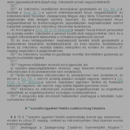
során jogszabálysértést állapít meg, intézkedik annak megszűntetéséről.
31
(2)
32
(3)
Az intézmény vezetőjének bevonásával gondoskodik az
Szt. 99. §
-a,
továbbá a
Gyvt. 35. §
-a szerinti érdekképviseleti fórum megalakításáról. Az
érdekképviseleti fórumban Zalaegerszeg Megyei Jogú Város Önkormányzatát a
polgármester által delegált személy képviseli. Az érdekképviseleti fórum
megalakításának és tevékenységének jogszabályban meghatározottak szerint
kialakított szabályait az intézmény házirendje tartalmazza.
(4)
Kivizsgálja a
Gyvt. 36. § (2) bekezdés
e alapján hozzá érkező panaszokat
és szükség esetén intézkedik a panaszt kiváltó okok megszüntetése iránt, és a
megtett intézkedéséről tájékoztatja a működést engedélyező szervet.
(5)
Az éves költségvetésben meghatározott keretek között gondoskodik a
szakemberek képzéséről, továbbképzéséről. Az éves képzési, továbbképzési
tervet az intézmény vezetője köteles elkészíteni és minden év március 31.
napjáig megküldeni a polgármesternek.
33
(6)
Az intézmény vezetője és gazdasági vezetője tekintetében gyakorolja az
egyéb munkáltatói jogokat.
34
(7)
35
(9)
Ingyenes ellátásban részesíti azt a jogosultat, aki
a)
szociális alapszolgáltatásban részesül, vagy átmeneti elhelyezést nyújtó
intézményben él és jövedelemmel nem rendelkezik,
36
b)
tartós bentlakásos intézményben él, jövedelemmel nem rendelkezik, és
akinek a
Szt. 119. §
szerinti jelzálog alapjául szolgáló vagyona, valamint a
Szt.
117/D. § (3) bekezdés
e szerinti eljárásban jogerősen térítési díj fizetésére
kötelezett nagykorú, vér szerinti, vagy örökbe fogadott gyermeke nincs.
37
(10)
Kérelmezi az intézmények működési engedélyezését, az engedélyek
módosítását, az engedélyezéshez szükséges nyilatkozatot tesz.
38
(11)
A közgyűlés által átruházott hatáskörben jóváhagyja a bölcsődék nyári
nyitvatartási rendjét.
39
A
szociális ügyekért felelős szakbizottság
feladata
40
8. §
(1)
A
szociális ügyekért felelős szakbizottság évente egy alkalommal -
minden év július 31. napjáig - értékeli az intézményekben folyó szakmai munka
eredményességét.
41
42
(2)
Jóváhagyja a Zalaegerszegi Család-és Gyermekjóléti Központ