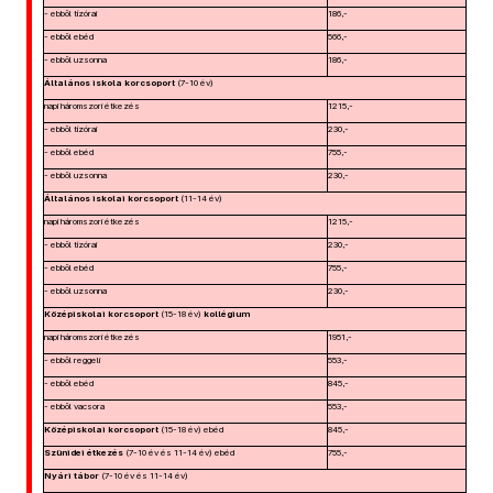
- ebből tízórai
186,-
- ebből ebéd
566,-
- ebből uzsonna
186,-
Általános iskola korcsoport
(7-10 év)
napi háromszori étkezés
1215,-
- ebből tízórai
230,-
- ebből ebéd
755,-
- ebből uzsonna
230,-
Általános iskolai korcsoport
(11-14 év)
napi háromszori étkezés
1215,-
- ebből tízórai
230,-
- ebből ebéd
755,-
- ebből uzsonna
230,-
Középiskolai korcsoport
(15-18 év)
kollégium
napi háromszori étkezés
1951,-
- ebből reggeli
553,-
- ebből ebéd
845,-
- ebből vacsora
553,-
Középiskolai korcsoport
(15-18 év) ebéd
845,-
Szünidei étkezés
(7-10 év és 11-14 év) ebéd
755,-
Nyári tábor
(7-10 év és 11-14 év)