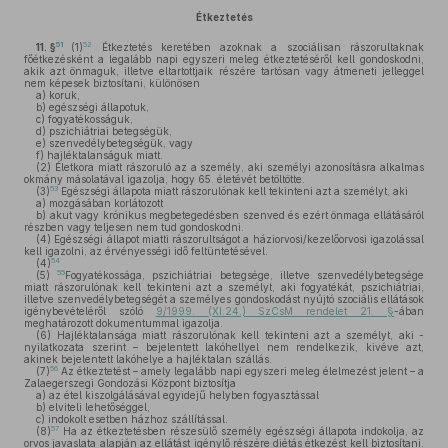
Étkeztetés
51
52
11. §
(1)
Étkeztetés keretében azoknak a szociálisan rászorultaknak
főétkezésként a legalább napi egyszeri meleg étkeztetéséről kell gondoskodni,
akik azt önmaguk, illetve eltartottjaik részére tartósan vagy átmeneti jelleggel
nem képesek biztosítani, különösen
a)
koruk,
b)
egészségi állapotuk,
c)
fogyatékosságuk,
d)
pszichiátriai betegségük,
e)
szenvedélybetegségük, vagy
f)
hajléktalanságuk miatt.
(2)
Életkora miatt rászoruló az a személy, aki személyi azonosításra alkalmas
okmány másolatával igazolja, hogy 65. életévét betöltötte.
53
(3)
Egészségi állapota miatt rászorulónak kell tekinteni azt a személyt, aki
a)
mozgásában korlátozott
b)
akut vagy krónikus megbetegedésben szenved és ezért önmaga ellátásáról
részben vagy teljesen nem tud gondoskodni.
(4)
Egészségi állapot miatti rászorultságot a háziorvosi/kezelőorvosi igazolással
kell igazolni, az érvényességi idő feltüntetésével.
54
(4)
55
(5)
Fogyatékossága, pszichiátriai betegsége, illetve szenvedélybetegsége
miatt rászorulónak kell tekinteni azt a személyt, aki fogyatékát, pszichiátriai,
illetve szenvedélybetegségét a személyes gondoskodást nyújtó szociális ellátások
igénybevételéről szóló
9/1999. (XI.24.) SzCsM rendelet 21. §
-ában
meghatározott dokumentummal igazolja.
(6)
Hajléktalansága miatt rászorulónak kell tekinteni azt a személyt, aki -
nyilatkozata szerint – bejelentett lakóhellyel nem rendelkezik, kivéve azt,
akinek bejelentett lakóhelye a hajléktalan szállás.
56
(7)
Az étkeztetést – amely legalább napi egyszeri meleg élelmezést jelent – a
Zalaegerszegi Gondozási Központ biztosítja
a)
az étel kiszolgálásával egyidejű helyben fogyasztással
b)
elviteli lehetőséggel,
c)
indokolt esetben házhoz szállítással.
57
(8)
Ha az étkeztetésben részesülő személy egészségi állapota indokolja, az
orvos javaslata alapján az ellátást igénylő részére diétás étkezést kell biztosítani.