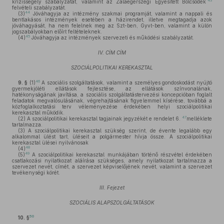
43
krízissegély szabályzatát, valamint az Zalaegerszegi Egyesített Bölcsődék
felvételi szabályzatát.
44
(3)
Jóváhagyja az intézmény szakmai programját, valamint a nappali és
bentlakásos intézmények esetében a házirendet, illetve megtagadja azok
jóváhagyását, ha nem felelnek meg az Szt-ben, Gyvt-ben, valamint a külön
jogszabályokban előírt feltételeknek.
45
(4)
Jóváhagyja az intézmények szervezeti és működési szabályzatát.
IV. CÍM CÍM
SZOCIÁLPOLITIKAI KEREKASZTAL
46
9. §
(1)
A szociális szolgáltatások, valamint a személyes gondoskodást nyújtó
gyermekjóléti ellátások fejlesztése, az ellátások színvonalának,
hatékonyságának javítása, a szociális szolgáltatástervezési koncepcióban foglalt
feladatok megvalósulásának, végrehajtásának figyelemmel kísérése, továbbá a
közfoglalkoztatási terv véleményezése érdekében helyi szociálpolitikai
kerekasztal működik.
47
(2)
A szociálpolitikai kerekasztal tagjainak jegyzékét e rendelet 6.
melléklete
tartalmazza.
(3)
A szociálpolitikai kerekasztal szükség szerint, de évente legalább egy
alkalommal ülést tart, üléseit a polgármester hívja össze. A szociálpolitikai
kerekasztal ülései nyilvánosak
48
(4)
49
(5)
A szociálpolitikai kerekasztal munkájában történő részvétel érdekében
csatlakozási nyilatkozat aláírása szükséges, amely nyilatkozat tartalmazza a
szervezet nevét, címét, a szervezet képviselőjének nevét, valamint a szervezet
tevékenységi körét.
III. Fejezet
SZOCIÁLIS ALAPSZOLGÁLTATÁSOK
50
10. §