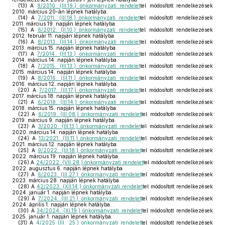
(13)
A
8/2010. (III.19.) önkormányzati rendelet
tel módosított rendelkezések
2010. március 20-án lépnek hatályba.
(14)
A
7/2011. (III.18.) önkormányzati rendelet
tel módosított rendelkezések
2011. március 19. napján lépnek hatályba.
(15)
A
6/2012. (II.10.) önkormányzati rendelet
tel módosított rendelkezések
2012. február 11. napján lépnek hatályba.
(16)
A
8/2013. (III.14.) önkormányzati rendelet
tel módosított rendelkezések
2013. március 15. napján lépnek hatályba.
(17)
A
7/2014. (III.13.) önkormányzati rendelet
tel módosított rendelkezések
2014. március 14. napján lépnek hatályba.
(18)
A
7/2015. (III.13.) önkormányzati rendelet
tel módosított rendelkezések
2015. március 14. napján lépnek hatályba.
(19)
A
8/2016. (III.11.) önkormányzati rendelet
tel módosított rendelkezések
2016. március 12. napján lépnek hatályba.
(20)
A
7/2017. (III.17.) önkormányzati rendelet
tel módosított rendelkezések
2017. március 18. napján lépnek hatályba.
(21)
A
6/2018. (III.14.) önkormányzati rendelet
tel módosított rendelkezések
2018. március 15. napján lépnek hatályba.
(22)
A
6/2019. (III.08.) önkormányzati rendelet
tel módosított rendelkezések
2019. március 9. napján lépnek hatályba.
(23)
A
3/2020. (III.13.) önkormányzati rendelet
tel módosított rendelkezések
2020. március 14. napján lépnek hatályba.
(24)
A
13/2021. (III.11.) önkormányzati rendelet
tel módosított rendelkezések
2021. március 12. napján lépnek hatályba.
(25)
A
9/2022. (III.18.) önkormányzati rendelet
tel módosított rendelkezések
2022. március 19. napján lépnek hatályba.
(26)
A
24/2022. (VII.28.) önkormányzati rendelet
tel módosított rendelkezések
2022. augusztus 6. napján lépnek hatályba.
(27)
A
6/2023. (III.27.) önkormányzati rendelet
tel módosított rendelkezések
2023. március 28. napján lépnek hatályba.
(28)
A
42/2023. (XII.14.) önkormányzati rendelet
tel módosított rendelkezések
2024. január 1. napján lépnek hatályba.
(29)
A
7/2024. (III.21.) önkormányzati rendelet
tel módosított rendelkezések
2024. április 1. napján lépnek hatályba.
(30)
A
34/2024. (XI.19.) önkormányzati rendelet
tel módosított rendelkezések
2025. január 1. napján lépnek hatályba.
(31)
A
4/2025 (III. 25.) önkormányzati rendelet
tel módosított rendelkezések