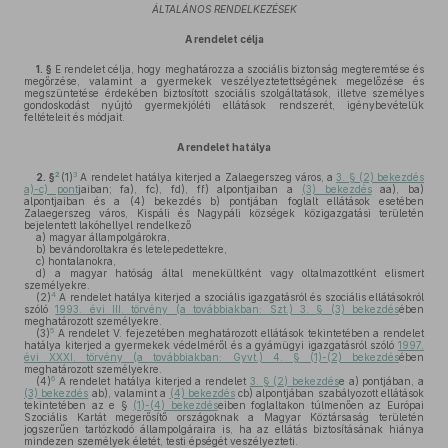
ÁLTALÁNOS RENDELKEZÉSEK
A rendelet célja
1. §
E rendelet célja, hogy meghatározza a szociális biztonság megteremtése és
megőrzése, valamint a gyermekek veszélyeztetettségének megelőzése és
megszüntetése érdekében biztosított szociális szolgáltatások, illetve személyes
gondoskodást nyújtó gyermekjóléti ellátások rendszerét, igénybevételük
feltételeit és módjait.
A rendelet hatálya
2
3
2. §
(1)
A rendelet hatálya kiterjed a Zalaegerszeg város, a
3. § (2) bekezdés
a)-c) pont
jaiban; fa), fc), fd), ff) alpontjaiban a
(3) bekezdés
aa), ba)
alpontjaiban és a (4) bekezdés b) pontjában foglalt ellátások esetében
Zalaegerszeg város, Kispáli és Nagypáli községek közigazgatási területén
bejelentett lakóhellyel rendelkező
a)
magyar állampolgárokra,
b)
bevándoroltakra és letelepedettekre,
c)
hontalanokra,
d)
a magyar hatóság által menekültként vagy oltalmazottként elismert
személyekre.
4
(2)
A rendelet hatálya kiterjed a szociális igazgatásról és szociális ellátásokról
szóló
1993. évi III. törvény (a továbbiakban: Szt.) 3. § (3) bekezdés
ében
meghatározott személyekre.
5
(3)
A rendelet V. fejezetében meghatározott ellátások tekintetében a rendelet
hatálya kiterjed a gyermekek védelméről és a gyámügyi igazgatásról szóló
1997.
évi XXXI. törvény (a továbbiakban: Gyvt.) 4. § (1)-(2) bekezdés
ében
meghatározott személyekre.
6
(4)
A rendelet hatálya kiterjed a rendelet
3. § (2) bekezdés
e a) pontjában, a
(3) bekezdés
ab), valamint a
(4) bekezdés
cb) alpontjában szabályozott ellátások
tekintetében az e §
(1)-(4) bekezdés
eiben foglaltakon túlmenően az Európai
Szociális Kartát megerősítő országoknak a Magyar Köztársaság területén
jogszerűen tartózkodó állampolgáraira is, ha az ellátás biztosításának hiánya
mindezen személyek életét, testi épségét veszélyezteti.