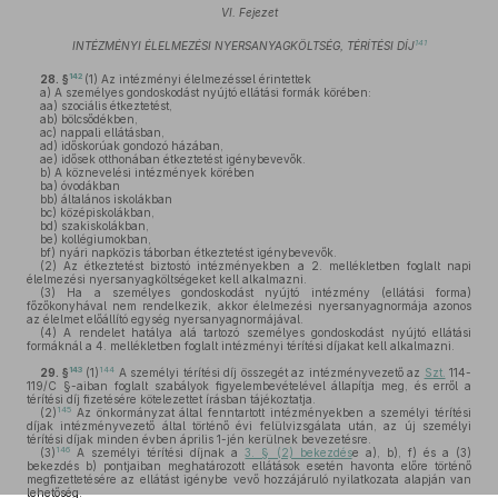
VI. Fejezet
141
INTÉZMÉNYI ÉLELMEZÉSI NYERSANYAGKÖLTSÉG, TÉRÍTÉSI DÍJ
142
28. §
(1)
Az intézményi élelmezéssel érintettek
a)
A személyes gondoskodást nyújtó ellátási formák körében:
aa)
szociális étkeztetést,
ab)
bölcsődékben,
ac)
nappali ellátásban,
ad)
időskorúak gondozó házában,
ae)
idősek otthonában étkeztetést igénybevevők.
b)
A köznevelési intézmények körében
ba)
óvodákban
bb)
általános iskolákban
bc)
középiskolákban,
bd)
szakiskolákban,
be)
kollégiumokban,
bf)
nyári napközis táborban étkeztetést igénybevevők.
(2)
Az étkeztetést biztostó intézményekben a 2. mellékletben foglalt napi
élelmezési nyersanyagköltségeket kell alkalmazni.
(3)
Ha a személyes gondoskodást nyújtó intézmény (ellátási forma)
főzőkonyhával nem rendelkezik, akkor élelmezési nyersanyagnormája azonos
az élelmet előállító egység nyersanyagnormájával.
(4)
A rendelet hatálya alá tartozó személyes gondoskodást nyújtó ellátási
formáknál a 4. mellékletben foglalt intézményi térítési díjakat kell alkalmazni.
143
144
29. §
(1)
A személyi térítési díj összegét az intézményvezető az
Szt.
114-
119/C §-aiban foglalt szabályok figyelembevételével állapítja meg, és erről a
térítési díj fizetésére kötelezettet írásban tájékoztatja.
145
(2)
Az önkormányzat által fenntartott intézményekben a személyi térítési
díjak intézményvezető által történő évi felülvizsgálata után, az új személyi
térítési díjak minden évben április 1-jén kerülnek bevezetésre.
146
(3)
A személyi térítési díjnak a
3. § (2) bekezdés
e a), b), f) és a (3)
bekezdés b) pontjaiban meghatározott ellátások esetén havonta előre történő
megfizettetésére az ellátást igénybe vevő hozzájáruló nyilatkozata alapján van
lehetőség.