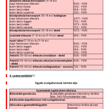
általános iskolai korcsoport
(11-14 év)
napi háromszori étkezés
1543,- Ft/fő
ezen belül tízórai
292,- Ft/fő
ezen belül ebéd
959,- Ft/fő
ezen belül uzsonna
292,- Ft/fő
középiskolai korcsoport
(15-18 év)
kollégium
napi háromszori étkezés
2477,- Ft/fő
ezen belül reggeli
702,- Ft/fő
ezen belül ebéd
1073,- Ft/fő
ezen belül vacsora
702,- Ft/fő
középiskolai korcsoport
(15-18 év)
ebéd
1073,- Ft/fő
szünidei étkezés
(7-10 év és 11-14 év)
ebéd
959,- Ft/fő
nyári tábor
(7-10 év és 11-14 év)
napi háromszori étkezés
1543,- Ft/fő
ezen belül reggeli
292,- Ft/fő
ezen belül ebéd
959,- Ft/fő
ezen belül uzsonna
292,- Ft/fő
felnőtt
(19-69 év)
étkezés óvodában - ebéd
608,- Ft/fő
felnőtt
(19-69 év)
étkezés oktatási intézményben
608,- Ft/fő
- ebéd
felnőtt
(19-69 év)
étkezés kollégiumban - vacsora
725,- Ft/fő
154
4. számú melléklet
Egyéb szolgáltatások térítési díja
Gyermekek napközbeni ellátása
Bölcsődei gondozás:
A bölcsődei gondozás intézményi térítési
díja: 240 Ft/nyitvatartási nap
A bölcsőde alapellátáson túli szolgáltatásai:
Időszakos gyermekfelügyelet:
Intézményi térítési díj napi
összege: