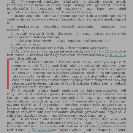
123
(2)
A gyermekek napközbeni ellátásaként a bölcsődei ellátást, annak
keretében az életkornak megfelelő nappali felügyeletet, gondozást, nevelést,
foglalkoztatást és étkeztetést kell megszervezni azon három éven aluli
gyermekek számára, akiknek szülei, törvényes képviselői
a)
munkavégzésük - ideértve a gyermekgondozási díj, a gyermekgondozást
segítő ellátás és a gyermeknevelési támogatás folyósítása melletti munkavégzést
is -,
b)
munkaerő-piaci részvételt elősegítő programban, képzésben való
részvételük,
c)
nappali rendszerű iskolai oktatásban, a nappali oktatás munkarendje
szerint szervezett felnőttoktatásban,
d)
felsőoktatási intézményben nappali képzésben való részvételük,
e)
betegségük vagy
f)
egyéb ok miatt napközbeni ellátásukról nem tudnak gondoskodni.
(3)
Az
(2) bekezdés f) pont
ja szerinti egyéb okokat a
Gyvt. 41. § (2) bekezdés
e
tartalmazza. A bölcsődei ellátás igénybevétele vonatkozásában a
Gyvt. 42/A. §
szerint lehet eltérni.
124
(4)
Bölcsődei ellátásba elsősorban azon szülők, törvényes képviselők
gyermeke vehető fel és gondozható, akiknek bejelentett lakóhelye, vagy
életvitelszerű tartózkodási helye Zalaegerszeg, Bak vagy Söjtör közigazgatási
területén van. Amennyiben a felvételre várakozók között nincs zalaegerszegi,
baki vagy söjtöri bejelentett lakóhellyel, vagy tartózkodási hellyel rendelkező
lakos, abban az esetben az intézmény engedélyezett férőhelyszáma 25%-áig
zalaegerszegi bejelentett lakcímmel vagy tartózkodási hellyel nem rendelkező
igénylő is felvételt nyerhet.
(5)
A bölcsődei ellátás iránti kérelmeket az intézményvezetőhöz kell
benyújtani. A szülőnek a gyermek bölcsődei jelentkezéséhez csatolnia kell a
házi gyermekorvos vagy háziorvos igazolását arról, hogy a gyermek egészségi
125
állapota alapján bölcsődében gondozható.
A keresőtevékenységet folytató vagy
folytatni kívánó szülő, legkésőbb a bölcsődei megállapodás megkötésekor a
bölcsődei ellátást nyújtó intézménynek, szolgáltatónak munkáltatói igazolást
nyújt be, vagy bemutatja a leendő munkáltatójának igazolását arról, hogy a szülő
nála alkalmazásban fog állni, megjelölve annak kezdő időpontját is.
126
(6)
A bölcsődei ellátás esetében az intézményi térítési díjat külön kell
meghatározni a gyermek gondozására (nevelésére, nappali felügyeletére, a vele
történő foglalkozásra) és a gyermekétkeztetésre. A bölcsődei gondozás személyi
térítési díját – a
(6) bekezdés
ben foglalt kivétellel – teljes hónapra kell fizetni,