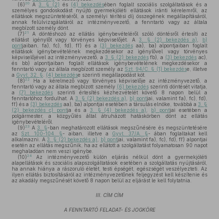
20
(6)
A
3. § (2)
és
(4) bekezdés
ében foglalt szociális szolgáltatások és a
személyes gondoskodást nyújtó gyermekjóléti ellátások iránti kérelemről, az
ellátások megszüntetéséről, a személyi térítési díj összegének megállapításáról,
annak felülvizsgálatáról az intézményvezető, a fenntartó vagy az általa
megbízott személy dönt.
21
(7)
A döntéshozó az ellátás igénybevételéről szóló döntésről értesíti az
ellátást igénylőt vagy törvényes képviselőjét. A
3. § (2) bekezdés a)
,
b)
pont
jaiban, fa), fc), fd), ff) és a
(3) bekezdés
aa), ba) alpontjaiban foglalt
ellátások igénybevételének megkezdésekor az igénylővel vagy törvényes
képviselőjével az intézményvezető, a
3. § (2) bekezdés
fb), a
(3) bekezdés
ac),
és bb) alpontjaiban foglalt ellátások igénybevételének megkezdésekor a
fenntartó vagy az általa megbízott személy az
Szt. 94/C. § (1) bekezdés
e, illetve
a
Gyvt. 32. §
.
(4) bekezdés
e szerinti megállapodást köt.
22
(8)
Ha a kérelmező vagy törvényes képviselője az intézményvezető, a
fenntartó vagy az általa megbízott személy
(6) bekezdés
szerinti döntését vitatja,
a
(7) bekezdés
szerinti értesítés kézhezvételét követő 8 napon belül a
fenntartóhoz fordulhat. A
3. § (2) bekezdés a)
,
b) pont
jai, valamint fa), fc), fd),
ff) és a
(3) bekezdés
aa), ba) alpontjai esetében a társulás elnöke, továbbá a
3. §
(2) bekezdés c) pont
ja és a
3. § (4) bekezdés a)
,
b) pont
jai esetében a
polgármester, a közgyűlés által átruházott hatáskörben dönt az ellátás
igénybevételéről.
23
(9)
A
3. §
-ban meghatározott ellátások megszűnésére és megszüntetésére
az
Szt. 100-104. §
- aiban, illetve a
Gyvt. 37/A. §
- ában foglaltakat kell
alkalmazni. A
3. § (2) bekezdés a)
,
b) pont
jai, valamint fa), fc), fd), ff) alpontjai
esetén az ellátás megszűnik, ha az ellátott a szolgáltatást folyamatosan 90 napot
meghaladóan nem veszi igénybe.
24
(10)
Az intézményvezető külön eljárás nélkül dönt a gyermekjóléti
alapellátások és szociális alapszolgáltatások esetében a szolgáltatás nyújtásáról,
ha annak hiánya a rászoruló életét, testi épségét, egészségét veszélyezteti. Az
ilyen ellátás biztosításáról az intézményvezetőnek feljegyzést kell készítenie és
az akadály megszűnését követő 8 napon belül az eljárást le kell folytatnia.
III. CÍM CÍM
A FENNTARTÓ FELADAT- ÉS JOGKÖRE