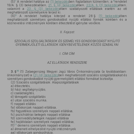
7
8
(5)
A rendelet hatálya az
(1) bekezdés
ben foglaltakon túlmenően, a
rendelet
19/A. § (3) bekezdésében,
21. § (4) bekezdés
ében,
22/A. § (3) bekezdés
ében,
valamint a
23. § (3) bekezdés
ében szabályozott ellátások esetén az ott
meghatározott személyekre terjed ki.
9
(6)
A rendelet hatálya kiterjed a rendelet 28.§
(1) bekezdés
ében
meghatározott személyes gondoskodást nyújtó ellátási formák körében és a
köznevelési intézmények körében étkeztetést igénybe vevőkre.
II. Fejezet
SZOCIÁLIS SZOLGÁLTATÁSOK ÉS SZEMÉLYES GONDOSKODÁST NYÚJTÓ
GYERMEKJÓLÉTI ELLÁTÁSOK IGÉNYBEVÉTELÉNEK KÖZÖS SZABÁLYAI
I. CÍM CÍM
AZ ELLÁTÁSOK RENDSZERE
10
3. §
(1)
Zalaegerszeg Megyei Jogú Város Önkormányzata (a továbbiakban:
önkormányzat) a
(2)-(4) bekezdés
ben meghatározott szociális szolgáltatásokat és
személyes gondoskodást nyújtó gyermekjóléti ellátási formákat biztosítja.
(2)
Szociális szolgáltatások: Alapszolgáltatások
a)
étkeztetés,
b)
házi segítségnyújtás,
c)
családsegítés,
d)
támogató szolgáltatás
e)
utcai szociális munka,
f)
nappali ellátás:
fa)
időskorúak nappali ellátása,
fb)
fogyatékos személyek nappali ellátása,
fc)
pszichiátriai betegek nappali ellátása
fd)
szenvedélybetegek nappali ellátása
fe)
hajléktalan személyek nappali ellátása,
11
ff)
demens személyek nappali ellátása.
a)
átmeneti elhelyezést nyújtó intézmények
aa)
időskorúak gondozóháza,