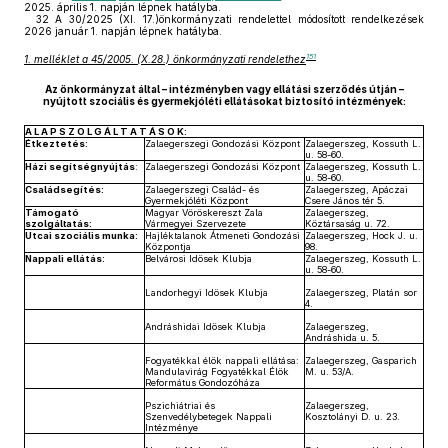
2025. április 1. napján lépnek hatályba.
32
A 30/2025 (XI. 17.)önkormányzati rendelettel módosított rendelkezések
2026 január 1. napján lépnek hatályba.
151
1. melléklet a 45/2005. (X.28.) önkormányzati rendelethez
Az önkormányzat által – intézményben vagy ellátási szerződés útján –
nyújtott szociális és gyermekjóléti ellátásokat biztosító intézmények:
A L A P S Z O L G Á L T A T Á S O K:
Étkeztetés:
Zalaegerszegi Gondozási Központ
Zalaegerszeg, Kossuth L.
u. 58-60.
Házi segítségnyújtás
:
Zalaegerszegi Gondozási Központ
Zalaegerszeg, Kossuth L.
u. 58-60.
Családsegítés:
Zalaegerszegi Család- és
Zalaegerszeg, Apáczai
Gyermekjóléti Központ
Csere János tér 5.
Támogató
Magyar Vöröskereszt Zala
Zalaegerszeg,
szolgáltatás:
Vármegyei Szervezete
Köztársaság u. 72.
Utcai szociális munka:
Hajléktalanok Átmeneti Gondozási
Zalaegerszeg, Hock J. u.
Központja
98.
Nappali ellátás:
Belvárosi Idősek Klubja
Zalaegerszeg, Kossuth L.
u. 58-60.
Landorhegyi Idősek Klubja
Zalaegerszeg, Platán sor
4.
Andráshidai Idősek Klubja
Zalaegerszeg,
Andráshida u. 5.
Fogyatékkal élők nappali ellátása:
Zalaegerszeg, Gasparich
Mandulavirág Fogyatékkal Élők
M. u. 53/A.
Református Gondozóháza
Pszichiátriai és
Zalaegerszeg,
Szenvedélybetegek Nappali
Kosztolányi D. u. 23.
Intézménye