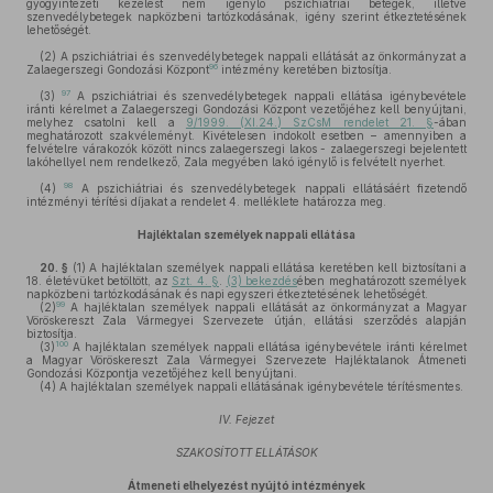
gyógyintézeti kezelést nem igénylő pszichiátriai betegek, illetve
szenvedélybetegek napközbeni tartózkodásának, igény szerint étkeztetésének
lehetőségét.
(2)
A pszichiátriai és szenvedélybetegek nappali ellátását az önkormányzat a
96
Zalaegerszegi Gondozási Központ
intézmény keretében biztosítja.
97
(3)
A pszichiátriai és szenvedélybetegek nappali ellátása igénybevétele
iránti kérelmet a Zalaegerszegi Gondozási Központ vezetőjéhez kell benyújtani,
melyhez csatolni kell a
9/1999. (XI.24.) SzCsM rendelet 21. §
-ában
meghatározott szakvéleményt. Kivételesen indokolt esetben – amennyiben a
felvételre várakozók között nincs zalaegerszegi lakos - zalaegerszegi bejelentett
lakóhellyel nem rendelkező, Zala megyében lakó igénylő is felvételt nyerhet.
98
(4)
A pszichiátriai és szenvedélybetegek nappali ellátásáért fizetendő
intézményi térítési díjakat a rendelet 4. melléklete határozza meg.
Hajléktalan személyek nappali ellátása
20. §
(1)
A hajléktalan személyek nappali ellátása keretében kell biztosítani a
18. életévüket betöltött, az
Szt. 4. §
.
(3) bekezdés
ében meghatározott személyek
napközbeni tartózkodásának és napi egyszeri étkeztetésének lehetőségét.
99
(2)
A hajléktalan személyek nappali ellátását az önkormányzat a Magyar
Vöröskereszt Zala Vármegyei Szervezete útján, ellátási szerződés alapján
biztosítja.
100
(3)
A hajléktalan személyek nappali ellátása igénybevétele iránti kérelmet
a Magyar Vöröskereszt Zala Vármegyei Szervezete Hajléktalanok Átmeneti
Gondozási Központja vezetőjéhez kell benyújtani.
(4)
A hajléktalan személyek nappali ellátásának igénybevétele térítésmentes.
IV. Fejezet
SZAKOSÍTOTT ELLÁTÁSOK
Átmeneti elhelyezést nyújtó intézmények