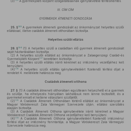
134
(3)
A gyermekjóléti központ szolgáltatásainak igénybevétele térítésmentes.
III. CÍM CÍM
GYERMEKEK ÁTMENETI GONDOZÁSA
135
25. §
A gyermekek átmeneti gondozását az önkormányzat helyettes szülői
ellátással, illetve családok átmeneti otthonában biztosítja.
Helyettes szülői ellátás
136
26. §
(1)
A helyettes szülő a családban élő gyermek átmeneti gondozását
saját háztartásában biztosítja.
(2)
A helyettes szülői ellátást az önkormányzat a Zalaegerszegi Család-és
137
Gyermekjóléti Központ
keretében biztosítja.
(3)
A helyettes szülői ellátás iránti kérelmet az intézmény vezetőjéhez kell
benyújtani.
138
(4)
A helyettes szülői ellátás igénybevételéért fizetendő térítési díjat a
rendelet 4. melléklete határozza meg.
Családok átmeneti otthona
27. §
(1)
A családok átmeneti otthonában együttesen helyezhető el a gyermek
és szülője, ha elhelyezés hiányában lakhatásuk nem lenne biztosított, és a
gyermeket emiatt el kellene választani szülőjétől.
139
(2)
A Családok Átmeneti Otthonában történő ellátást az önkormányzat a
Magyar Vöröskereszt Zala Vármegyei Szervezete útján, ellátási szerződés
alapján biztosítja.
(3)
A Családok Átmeneti Otthona igénybevétele iránti kérelmet a Magyar
Vöröskereszt Családok Átmeneti Otthona vezetőjéhez kell benyújtani.
140
(4)
A Családok Átmeneti Otthona igénybevételéért fizetendő intézményi
térítési díjat az intézmény fenntartója, a Magyar Vöröskereszt Zala Vármegyei
Szervezete határozza meg.