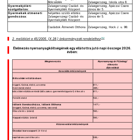
Bölcsődék
Zalaegerszeg, Iskola utca 6.
Gyermekjóléti
Zalaegerszegi Család- és
Zalaegerszeg, Apáczai Csere
szolgáltatás:
Gyermekjóléti Központ
János tér 5.
Gyermekek átmeneti
helyettes szülői ellátás:
Zalaegerszeg, Apáczai Csere
gondozása:
Zalaegerszegi Család- és
János tér 5.
Gyermekjóléti Központ
Családok Átmeneti Otthona
Zalaegerszeg, Hock J. u. 98.
152
2. melléklet a 45/2005. (X.28.) önkormányzati rendelethez
Élelmezés nyersanyagköltségének egy ellátottra jutó napi összege 2026.
évben:
Megnevezés
Nyersanyag ár Ft/adag/
étkezés
Áfa nélkül
Szociális intézmények
Bölcsődei ellátásban:
reggeli, tízórai, ebéd, uzsonna
811,-
Ezen belül ebéd
486,-
bölcsődei ellátáson kívüli (időszakos gyermekfelügyelet) étkezés
811,-
Felnőtt ebéd
532,-
Idősek Gondozóháza, Idősek Otthona
1471,-
(reggeli, tízórai, ebéd, uzsonna, vacsora)
Étkeztetés (ebéd)
596,-
Nappali ellátás (ebéd)
596,-
Köznevelési intézmények
Óvodai korcsoport
(4-6 év)
napi háromszori étkezés
938,-