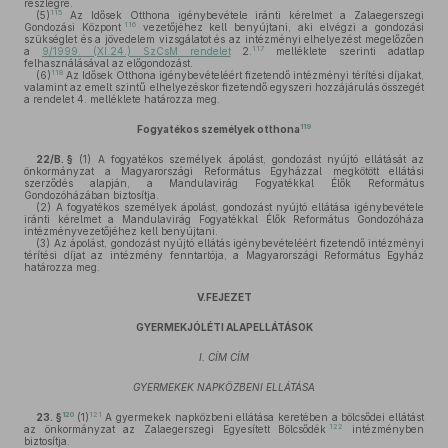
részlegre.
115
(5)
Az Idősek Otthona igénybevétele iránti kérelmet a Zalaegerszegi
116
Gondozási Központ
vezetőjéhez kell benyújtani, aki elvégzi a gondozási
szükséglet és a jövedelem vizsgálatot és az intézményi elhelyezést megelőzően
117
a
9/1999. (XI.24.) SzCsM rendelet
2.
melléklete szerinti adatlap
felhasználásával az előgondozást.
118
(6)
Az Idősek Otthona igénybevételéért fizetendő intézményi térítési díjakat,
valamint az emelt szintű elhelyezéskor fizetendő egyszeri hozzájárulás összegét
a rendelet 4. melléklete határozza meg.
119
Fogyatékos személyek otthona
22/B. §
(1)
A fogyatékos személyek ápolást, gondozást nyújtó ellátását az
önkormányzat a Magyarországi Református Egyházzal megkötött ellátási
szerződés alapján, a Mandulavirág Fogyatékkal Élők Református
Gondozóházában biztosítja.
(2)
A fogyatékos személyek ápolást, gondozást nyújtó ellátása igénybevétele
iránti kérelmet a Mandulavirág Fogyatékkal Élők Református Gondozóháza
intézményvezetőjéhez kell benyújtani.
(3)
Az ápolást, gondozást nyújtó ellátás igénybevételéért fizetendő intézményi
térítési díjat az intézmény fenntartója, a Magyarországi Református Egyház
határozza meg.
V.FEJEZET
GYERMEKJÓLÉTI ALAPELLÁTÁSOK
I. CÍM CÍM
GYERMEKEK NAPKÖZBENI ELLÁTÁSA
120
121
23. §
(1)
A gyermekek napközbeni ellátása keretében a bölcsődei ellátást
122
az önkormányzat az Zalaegerszegi Egyesített Bölcsődék
intézményben
biztosítja.