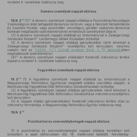
rendelet 4. melléklete határozza meg.
Demens személyek nappali ellátása
89
90
18/A. §
(1)
A demens személyek nappali ellátása a Pszichiátriai/Neurológiai
Szakkollégium által befogadott demencia centrum, vagy a Nemzeti Rehabilitációs
és Szociális Hivatal, vagy pszichiáter, neurológus, geriáter szakorvos demencia
kórképet megállapító szakvéleményével rendelkező személyeket látja el.
(2)
A demens személyek nappali ellátását az önkormányzat a Zalaegerszegi
91
Gondozási Központ
Landorhegyi Idősek Klubjában biztosítja.
(3)
A demens személyek nappali ellátása igénybevétele iránti kérelmet a
92
Zalaegerszegi Gondozási Központ
vezetőjéhez kell benyújtani, melyhez
csatolni kell az
1/2000. (I.7.) SzCsM rendelet 84/A. § (1) bekezdés
ében
meghatározott szakvéleményt.
93
(4)
A demens személyek nappali ellátásáért fizetendő intézményi térítési
díjakat a rendelet 4. melléklete határozza meg.
Fogyatékos személyek nappali ellátása
94
19. §
(1)
A fogyatékos személyek nappali ellátását az önkormányzat a
Magyarországi Református Egyházzal megkötött ellátási szerződés alapján, a
Mandulavirág Fogyatékkal Élők Református Gondozóházában biztosítja.
(2)
A fogyatékos személyek nappali ellátása igénybevétele iránti kérelmet a
Mandulavirág Fogyatékkal Élők Református Gondozóháza intézményvezetőjéhez
kell benyújtani.
(3)
A nappali ellátás igénybevételéért fizetendő intézményi térítési díjat az
intézmény fenntartója, a Magyarországi Református Egyház határozza meg.
95
19/A. §
Pszichiátriai és szenvedélybetegek nappali ellátása
(1)
A pszichiátriai és szenvedélybetegek nappali ellátása keretében kell
biztosítani a saját otthonukban élő, 18. életévüket betöltött, fekvőbeteg-