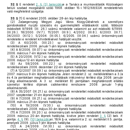
32. §
E rendelet
2. § (3) bekezdés
e a Tanács a munkavállalók Közösségen
belüli szabad mozgásáról szóló 1968. október 15-i 1612/68/EGK rendeletének
való megfelelést szolgálja.
33. §
(1)
E rendelet 2005. október 28-án lép hatályba.
(2)
Zalaegerszeg Megyei Jogú Város Közgyűlésének a személyes
gondoskodást nyújtó szociális és gyermekjóléti ellátásokról szóló, többször
módosított 9/1998. (III. 26.) számú rendelete valamint az azt módosító 6/1999.
(III.26.), 18/2000. (IV.7.), 11/2001. (III.9.), 4/2002. (III.8.), 6/2003. (III.7.),
34/2003. (XI.12.), 5/2004. (III.05.), 6/2005. (III.04.) számú önkormányzati
rendeletei e rendelet kihirdetésével hatályát vesztik.
(3)
A 60/2005. (XII.23.) sz. önkormányzati rendelettel módosított
rendelkezések 2006. január 1-jén lépnek hatályba.
(4)
A 8/2006. (III.07.) sz. önkormányzati rendelettel módosított rendelkezések
2006. március 7-én lépnek hatályba.
(5)
A 20/2006. (V.12.) sz. önkormányzati rendelettel módosított rendelkezések
2006. május 12-én lépnek hatályba.
(6)
Az 58/2006. (XII.22.) sz. önkormányzati rendelettel módosított
rendelkezések 2006. december 22-én lépnek hatályba
(7)
A 12/2007. (III.09.) sz. önkormányzati rendelettel módosított rendelkezések
2007. március 9-én lépnek hatályba. Jelen rendelet 2. sz. mellékletében a 3./a
és 4./a pontokban meghatározott ellátások intézményi térítési díja 2008. január
1-jéig alkalmazandó. A 3. sz. melléklet B) pontjában meghatározott ellátás
személyi térítési díjának csökkentési rendszere 2008. január 1-jéig
alkalmazandó.
(8)
A 35/2007. (IX.21.) sz. önkormányzati rendelettel módosított rendelkezések
2007. szeptember 21-én lépnek hatályba.
(9)
A 7/2008. (III.21.) sz. önkormányzati rendelettel módosított rendelkezések
2008. március 21-én lépnek hatályba.
(10)
A 19/2008. (V.30.) sz. önkormányzati rendelettel módosított
rendelkezések 2008. május 30-án lépnek hatályba.
(11)
A 7/2009. (III.20.) sz. önkormányzati rendelettel módosított rendelkezések
2009. március 20-án lépnek hatályba, kivéve jelen rendelet
3. §
(2) bek. if.
pontja,
4. §
(9),
(10) bekezdés
ei, 18/A §-a, valamint a 2. sz. melléklet II.5. pontja,
amelyek 2009. július 1-jén lépnek hatályba.
(12)
A 24/2009. (VI.30.) sz. önkormányzati rendelettel módosított
rendelkezések 2009. július 1-jén lépnek hatályba.