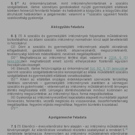
25
5. §
Az önkormányzatnak, mint intézményfenntartónak a szociális
szolgáltatások, illetve személyes gondoskodást nyújtó gyermekjóléti ellátások
körében felmerült fenntartói feladat- és hatáskörét a közgyűlés; a közgyűlés által
26
átruházott hatáskörben a polgármester, valamint a
szociális ügyekért felelős
szakbizottság gyakorolja.
A közgyűlés feladata
6. §
(1)
A szociális és gyermekjóléti intézmények folyamatos működésének
biztosításához az állami szociális intézményi normatíván kívül saját bevételeiből
is hozzájárul.
(2)
Dönt a szociális és gyermekjóléti intézmények alapító okiratának
elfogadásáról, gazdálkodási köréről, átszervezéséről, megszüntetéséről,
tevékenységi körének módosításáról, nevének megállapításáról.
27
(3)
Meghatározza az intézményi térítési díjat, valamint a
22/A. § (5)
bekezdés
ben meghatározott emelt szintű elhelyezéskor fizetendő egyszeri
hozzájárulás összegét.
(4)
Elkészíti, illetve felülvizsgálja az önkormányzat
Szt. 92. § (3) bekezdés
e
szerinti szociális szolgáltatástervezési koncepcióját az általa működtetett szociális
szolgáltatások és gyermekjóléti ellátások vonatkozásában.
28
(5)
Kikéri az ellátottak országos érdekképviseleti szervezete területileg
illetékes szervének – gyermekjóléti intézménynek esetében a vármegyei
szociális és gyámhivatal - véleményét az intézmény működését érintő lényeges
döntés meghozatala előtt. Lényeges döntéshozatalnak minősül különösen az
intézmény megszüntetése, az intézményi típus, forma megváltoztatása.
(6)
Gyakorolja az intézményvezetővel kapcsolatos alapvető munkáltatói jogokat
(kinevezés, felmentés, vezetői megbízás és visszavonása, összeférhetetlenség
megállapítása, fegyelmi eljárás megindítása, fegyelmi büntetés kiszabása).
29
(7)
A polgármester feladata
7. §
(1)
Ellenőrzi – éves ellenőrzési terv alapján – az intézmény működésének
30
törvényességét. Az ellenőrzésre vonatkozó részletes szabályokat a rendelet 5.
melléklete tartalmazza. Amennyiben az intézmény működésének ellenőrzése