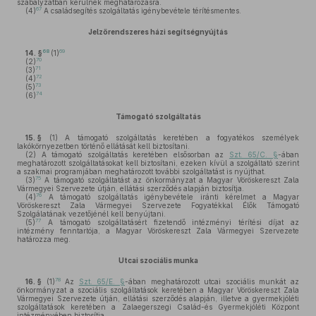
szabályzatban kerülnek meghatározásra.
67
(4)
A családsegítés szolgáltatás igénybevétele térítésmentes.
Jelzőrendszeres házi segítségnyújtás
68
69
14. §
(1)
70
(2)
71
(3)
72
(4)
73
(5)
74
(6)
Támogató szolgáltatás
15. §
(1)
A támogató szolgáltatás keretében a fogyatékos személyek
lakókörnyezetben történő ellátását kell biztosítani.
(2)
A támogató szolgáltatás keretében elsősorban az
Szt. 65/C. §
-ában
meghatározott szolgáltatásokat kell biztosítani, ezeken kívül a szolgáltató szerint
a szakmai programjában meghatározott további szolgáltatást is nyújthat.
75
(3)
A támogató szolgáltatást az önkormányzat a Magyar Vöröskereszt Zala
Vármegyei Szervezete útján, ellátási szerződés alapján biztosítja.
76
(4)
A támogató szolgáltatás igénybevétele iránti kérelmet a Magyar
Vöröskereszt Zala Vármegyei Szervezete Fogyatékkal Élők Támogató
Szolgálatának vezetőjénél kell benyújtani.
77
(5)
A támogató szolgáltatásért fizetendő intézményi térítési díjat az
intézmény fenntartója, a Magyar Vöröskereszt Zala Vármegyei Szervezete
határozza meg.
Utcai szociális munka
78
16. §
(1)
Az
Szt. 65/E. §
-ában meghatározott utcai szociális munkát az
önkormányzat a szociális szolgáltatások keretében a Magyar Vöröskereszt Zala
Vármegyei Szervezete útján, ellátási szerződés alapján, illetve a gyermekjóléti
szolgáltatások keretében a Zalaegerszegi Család-és Gyermekjóléti Központ
intézményében biztosítja.