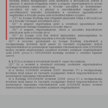
forrásból történő támogatásáról szóló döntéséről a Minisztérium értesíti a
pályázót. A pályázat elfogadása esetén a program végrehajtásáról és annak
finanszírozására vonatkozóan a Kincstár szerződést (a továbbiakban:
szerződés) köt vele. A pályázó a szerződéskötést megelőzően a
szerződésszerű teljesítés biztosítására a vonatkozó jogszabályoknak
megfelelően a Kincstár javára szóló biztosítékot köteles nyújtani.
20
(2)
Az Európai Bizottság által elfogadott pályázatok listája a Minisztérium
és a Kincstár honlapján közzétételre kerül.
21
(3)
A program végrehajtása során a vonatkozó jogszabályok által
meghatározott hatósági feladatokat a Kincstár látja el.
22
(4)
A program végrehajtásának, illetve a szerződés teljesítésének
ellenőrzése során a Kincstár jár el.
23
(5)
Az Európai Unió felé történő tájékoztatási, adatszolgáltatási és
jelentéstételi kötelezettség teljesítése a Kincstár feladata.
24
(6)
A miniszter gondoskodik az Európai Bizottság értesítéséről a
mezőgazdasági termékek belső piacon és harmadik országokban történő
megismertetésével és promóciójával kapcsolatos intézkedésekről szóló 3/2008/EK
tanácsi rendelet alkalmazására vonatkozó részletes szabályok megállapításáról
szóló 2008. június 5-i 501/2008/EK bizottsági rendelet 2. cikkében foglaltak
szerint.
6. §
(1)
Ez a rendelet a kihirdetését követő 8. napon lép hatályba.
25
(2)
Ez a rendelet a következő közösségi rendeletek végrehajtásához
szükséges rendelkezéseket állapítja meg:
a)
a Tanács 3/2008/EK rendelete (2007. december 17.) a mezőgazdasági
termékek belső piacon és harmadik országokban történő megismertetésével és
promóciójával kapcsolatos intézkedésekről,
b)
a Bizottság 501/2008/EK rendelete (2008. június 5.) a mezőgazdasági
termékek belső piacon és harmadik országokban történő megismertetésével és
promóciójával kapcsolatos intézkedésekről szóló 3/2008/EK tanácsi rendelet
alkalmazására vonatkozó részletes szabályok megállapításáról.