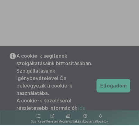
A cookie-k segítenek
szolgáltatásaink biztosításában.
Szolgáltatásaink
igénybevételével Ön
beleegyezik a cookie-k
Elfogadom
használatába.
A cookie-k kezeléséről
részletesebb információt
ide
kattintva olvashat.
Szerkezet
Keresés
Megnyitottak
Eszköztár
Változások