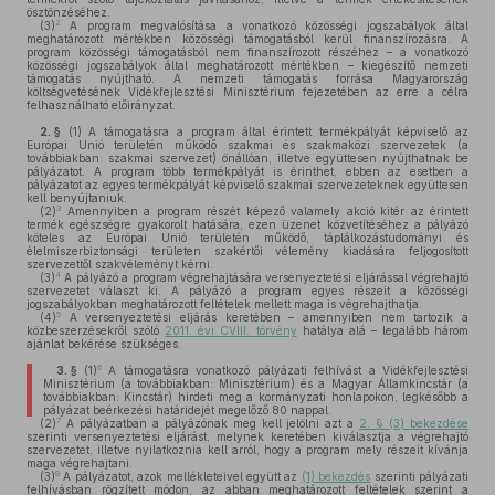
ösztönzéséhez.
2
(3)
A program megvalósítása a vonatkozó közösségi jogszabályok által
meghatározott mértékben közösségi támogatásból kerül finanszírozásra. A
program közösségi támogatásból nem finanszírozott részéhez – a vonatkozó
közösségi jogszabályok által meghatározott mértékben – kiegészítő nemzeti
támogatás nyújtható. A nemzeti támogatás forrása Magyarország
költségvetésének Vidékfejlesztési Minisztérium fejezetében az erre a célra
felhasználható előirányzat.
2. §
(1)
A támogatásra a program által érintett termékpályát képviselő az
Európai Unió területén működő szakmai és szakmaközi szervezetek (a
továbbiakban: szakmai szervezet) önállóan, illetve együttesen nyújthatnak be
pályázatot. A program több termékpályát is érinthet, ebben az esetben a
pályázatot az egyes termékpályát képviselő szakmai szervezeteknek együttesen
kell benyújtaniuk.
3
(2)
Amennyiben a program részét képező valamely akció kitér az érintett
termék egészségre gyakorolt hatására, ezen üzenet közvetítéséhez a pályázó
köteles az Európai Unió területén működő, táplálkozástudományi és
élelmiszerbiztonsági területen szakértői vélemény kiadására feljogosított
szervezettől szakvéleményt kérni.
4
(3)
A pályázó a program végrehajtására versenyeztetési eljárással végrehajtó
szervezetet választ ki. A pályázó a program egyes részeit a közösségi
jogszabályokban meghatározott feltételek mellett maga is végrehajthatja.
5
(4)
A versenyeztetési eljárás keretében – amennyiben nem tartozik a
közbeszerzésekről szóló
2011. évi CVIII. törvény
hatálya alá – legalább három
ajánlat bekérése szükséges.
6
3. §
(1)
A támogatásra vonatkozó pályázati felhívást a Vidékfejlesztési
Minisztérium (a továbbiakban: Minisztérium) és a Magyar Államkincstár (a
továbbiakban: Kincstár) hirdeti meg a kormányzati honlapokon, legkésőbb a
pályázat beérkezési határidejét megelőző 80 nappal.
7
(2)
A pályázatban a pályázónak meg kell jelölni azt a
2. § (3) bekezdése
szerinti versenyeztetési eljárást, melynek keretében kiválasztja a végrehajtó
szervezetet, illetve nyilatkoznia kell arról, hogy a program mely részeit kívánja
maga végrehajtani.
8
(3)
A pályázatot, azok mellékleteivel együtt az
(1) bekezdés
szerinti pályázati
felhívásban rögzített módon, az abban meghatározott feltételek szerint a