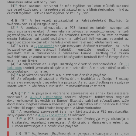
Minisztériumhoz kell benyújtani.
9
(4)
Hazai szakmai szervezet és más tagállam területén működő szakmai
szervezet közös programja esetén a pályázatot mind a Minisztériumhoz, mind az
érintett tagállam illetékes hatóságához be kell nyújtani.
10
4. §
(1)
A beérkezett pályázatokat a Pályázatértékelő Bizottság (a
továbbiakban: PÉB) vizsgálja meg.
11
(2)
A beérkezett pályázatokat a PÉB formai és tartalmi szempontból
megvizsgálja és értékeli. Amennyiben a pályázat a vonatkozó uniós, nemzeti
jogszabályoknak, a tájékoztatási és promóciós üzenettel célba vett harmadik
ország hatályos jogi szabályozásának, a pályázati felhívásban, valamint az
egyéb jogszabályokban előírt feltételeknek nem felel meg, elutasításra kerül.
12
(3)
A PÉB – a
(2) bekezdés
alapján lefolytatott értékelést követően – az uniós
jogszabályokban meghatározott határidőt megelőzően legalább 15 nappal
javaslatot tesz a miniszternek a pályázatok Európai Bizottság felé történő
továbbítására, valamint azok nemzeti költségvetési forrásból történő támogatására
és annak mértékére.
13
(4)
A pályázatnak az Európai Bizottság felé történő továbbításáról a PÉB
(3)
bekezdés
szerinti javaslata alapján a miniszter dönt. A miniszter döntése ellen
jogorvoslatnak nincs helye.
14
(5)
A pályázat elutasításáról a Minisztérium értesíti a pályázót.
(6)
Az elfogadott pályázatot a Minisztérium továbbítja az Európai Bizottság
részére és erről egyidejűleg értesíti a pályázót. Az Európai Bizottság és a pályázó
közötti kommunikációban a Minisztérium közvetítőként vesz részt.
15
16
4/A. §
(1)
A pályázó a végrehajtó szervezetre és annak kiválasztására
vonatkozó, a
3. § (1) bekezdése
szerinti pályázati felhívásban megjelölt
dokumentumokat legkésőbb az Európai Bizottság pályázat elfogadásáról szóló
döntésének meghozatalára a közösségi jogszabályokban előírt határidő lejártától
számított 45 napon belül köteles benyújtani a Minisztériumhoz.
17
(2)
A végrehajtó szervezetet és annak kiválasztását a PÉB megvizsgálja,
mely eljárás során a
4. § (2) bekezdése
az irányadó.
18
(3)
A PÉB javaslata alapján a miniszter jóváhagyja vagy elutasítja a
kiválasztott végrehajtó szervezetet. A döntésről a Minisztérium értesíti az
Európai Bizottságot, a Kincstárt és a pályázót.
19
5. §
(1)
Az Európai Bizottságnak a pályázat elfogadásáról és uniós