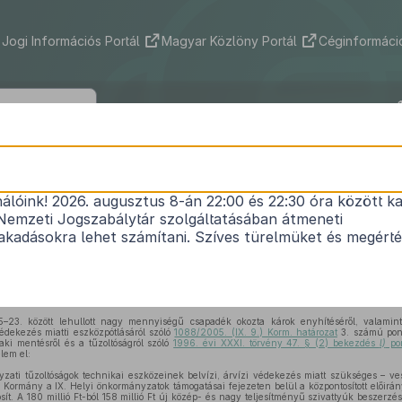
Jogi Információs Portál
Magyar Közlöny Portál
Céginformáció
48/2005. (X. 31.) BM rendelet
nálóink! 2026. augusztus 8-án 22:00 és 22:30 óra között ka
nkormányzati tűzoltóságok technikai eszközeinek b
Nemzeti Jogszabálytár szolgáltatásában átmeneti
iatti pótlására, javítására vonatkozó támogatás 
kadásokra lehet számítani. Szíves türelmüket és megért
1
részletes szabályairól
Hatályos: 2006. 11. 20. – 2017. 12. 31.
–23. között lehullott nagy mennyiségű csapadék okozta károk enyhítéséről, valamin
 védekezés miatti eszközpótlásáról szóló
1088/2005. (IX. 9.) Korm. határozat
3. számú pont
aki mentésről és a tűzoltóságról szóló
1996. évi XXXI. törvény 47. § (2) bekezdés
l)
pon
lem el:
ati tűzoltóságok technikai eszközeinek belvízi, árvízi védekezés miatt szükséges – ves
a Kormány a IX. Helyi önkormányzatok támogatásai fejezeten belül a központosított előirány
sít. A 180 millió Ft-ból 158 millió Ft új közép- és nagy teljesítményű szivattyúk beszerzésér