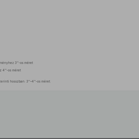
tményhez 3''-os méret
z 4''-os méret
erinti hosszban: 3''–4''-os méret.