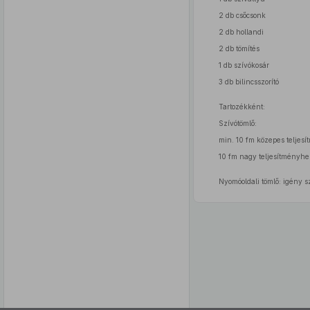
2 db csőcsonk
2 db hollandi
2 db tömítés
1 db szívókosár
3 db bilincsszorító
Tartozékként:
Szívótömlő:
min. 10 fm közepes teljesí
10 fm nagy teljesítményhe
Nyomóoldali tömlő: igény sz