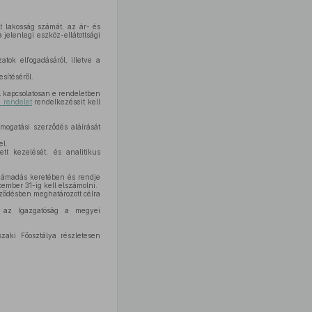
tt lakosság számát, az ár- és
 jelenlegi eszköz-ellátottsági
tok elfogadásáról, illetve a
sítéséről.
al kapcsolatosan e rendeletben
. rendelet
rendelkezéseit kell
mogatási szerződés aláírását
el.
tt kezelését, és analitikus
zámadás keretében és rendje
cember 31-ig kell elszámolni.
rződésben meghatározott célra
 az Igazgatóság a megyei
aki Főosztálya részletesen