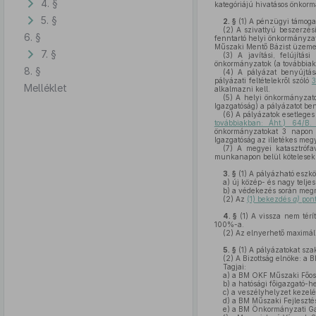
4. §
kategóriájú hivatásos önkormá
5. §
2. §
(1)
A pénzügyi támogatá
(2)
A szivattyú beszerzési 
6. §
fenntartó helyi önkormányza
Műszaki Mentő Bázist üzeme
7. §
(3)
A javítási, felújítási
önkormányzatok (a továbbiakb
8. §
(4)
A pályázat benyújtásár
pályázati feltételekről szóló
3
Melléklet
alkalmazni kell.
(5)
A helyi önkormányzatok
Igazgatóság) a pályázatot ben
(6)
A pályázatok esetleges 
továbbiakban: Áht.) 64/B
önkormányzatokat 3 napon be
Igazgatóság az illetékes meg
(7)
A megyei katasztrófav
munkanapon belül kötelesek 
3. §
(1)
A pályázható eszkö
a)
új közép- és nagy teljes
b)
a védekezés során megron
(2)
Az
(1) bekezdés
a)
pont
4. §
(1)
A vissza nem téríte
100%-a.
(2)
Az elnyerhető maximális 
5. §
(1)
A pályázatokat szak
(2)
A Bizottság elnöke: a B
Tagjai:
a)
a BM OKF Műszaki Főosz
b)
a hatósági főigazgató-he
c)
a veszélyhelyzet kezelés
d)
a BM Műszaki Fejlesztési
e)
a BM Önkormányzati Gaz