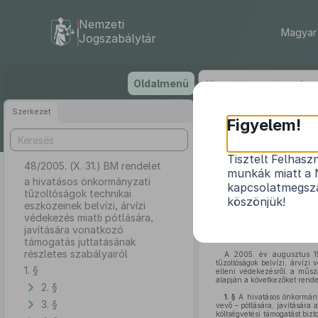
Nemzeti
Magyar 
Jogszabálytár
Ugrás
Oldalmenü
a
tartalomra
Szerkezet
Figyelem!
Tisztelt Felhasz
48/2005. (X. 31.) BM rendelet
a hivatásos ö
munkák miatt a 
védekezés m
a hivatásos önkormányzati
kapcsolatmegsza
tűzoltóságok technikai
köszönjük!
eszközeinek belvízi, árvízi
védekezés miatti pótlására,
javítására vonatkozó
támogatás juttatásának
részletes szabályairól
A 2005. év augusztus 15
tűzoltóságok belvízi, árvízi
1. §
elleni védekezésről, a műsz
alapján a következőket rende
2. §
1. §
A hivatásos önkormányz
3. §
vevő – pótlására, javítására 
költségvetési támogatást bizto