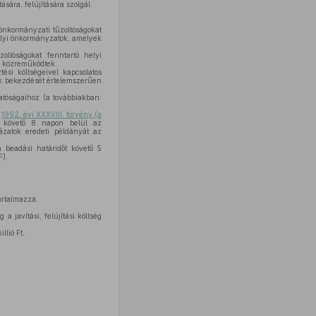
sára, felújítására szolgál.
 önkormányzati tűzoltóságokat
elyi önkormányzatok, amelyek
oltóságokat fenntartó helyi
n közreműködtek.
ési költségeivel kapcsolatos
k bekezdését értelemszerűen
tóságaihoz (a továbbiakban:
ó
1992. évi XXXVIII. törvény (a
t követő 8 napon belül az
yázatok eredeti példányát az
 beadási határidőt követő 5
F).
artalmazza.
 javítási, felújítási költség
llió Ft.