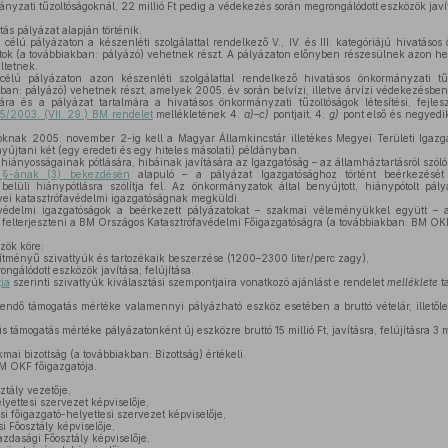
nyzati tűzoltóságoknál, 22 millió Ft pedig a védekezés során megrongálódott eszközök javítá
s pályázat alapján történik.
célú pályázaton a készenléti szolgálattal rendelkező V., IV. és III. kategóriájú hivatásos
tok (a továbbiakban: pályázó) vehetnek részt. A pályázaton előnyben részesülnek azon h
ltetnek.
 célú pályázaton azon készenléti szolgálattal rendelkező hivatásos önkormányzati tűz
an: pályázó) vehetnek részt, amelyek 2005. év során belvízi, illetve árvízi védekezésbe
a és a pályázat tartalmára a hivatásos önkormányzati tűzoltóságok létesítési, fejleszt
5/2003. (VII. 29.) BM rendelet
mellékletének 4.
a)–c)
pontjait, 4.
g)
pont első és negyedi
nak 2005. november 2-ig kell a Magyar Államkincstár illetékes Megyei Területi Igazga
yújtani két (egy eredeti és egy hiteles másolati) példányban.
hiányosságainak pótlására, hibáinak javítására az Igazgatóság – az államháztartásról szól
. §-ának (3) bekezdésén
alapuló – a pályázat Igazgatósághoz történt beérkezésé
lüli hiánypótlásra szólítja fel. Az önkormányzatok által benyújtott, hiánypótolt pál
yei katasztrófavédelmi igazgatóságnak megküldi.
édelmi igazgatóságok a beérkezett pályázatokat – szakmai véleményükkel együtt – a
felterjeszteni a BM Országos Katasztrófavédelmi Főigazgatóságra (a továbbiakban: BM OK
zök köre:
ítményű szivattyúk és tartozékaik beszerzése (1200–2300 liter/perc zagy),
gálódott eszközök javítása, felújítása.
ja
szerinti szivattyúk kiválasztási szempontjaira vonatkozó ajánlást e rendelet
melléklete
t
ndő támogatás mértéke valamennyi pályázható eszköz esetében a bruttó vételár, illetőleg a
támogatás mértéke pályázatonként új eszközre bruttó 15 millió Ft, javításra, felújításra 3 mi
mai bizottság (a továbbiakban: Bizottság) értékeli.
M OKF főigazgatója.
tály vezetője,
lyettesi szervezet képviselője,
i főigazgató-helyettesi szervezet képviselője,
 Főosztály képviselője,
dasági Főosztály képviselője,