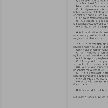
f)
a Megyei Jogú Városok S
g)
a Települési Önkormány
h)
a Hivatásos Önkormányz
(3)
A pályázatok értékelése
belvízi veszélyeztetettségéne
szintjét és annak műszaki áll
(4)
A pályázatok értékelés
(5)
A Bizottság értékelése
támogatások összegéről a bel
(6)
Miniszteri döntés alapj
6. §
A pályázati rendszerrel
nem szabályozott kérdések
megfelelően alkalmazni.
7. §
(1)
A pályázaton elnye
követő 3 napon belül kerül so
(2)
A helyi önkormányzat kö
(3)
A hivatásos önkormány
nyilvántartását annak érdeké
(4)
A támogatás igénybevét
2
(5)
A helyi önkormányzat 
szerint köteles elszámolni. 
(6)
Ha a helyi önkormányza
használta fel, akkor az
Áht. 
(7)
Az elszámolást háro
katasztrófavédelmi igazgató
(8)
A támogatás felhasznál
(9)
A pályázható technik
tájékoztatja.
8. §
Ez a rendelet a kihirde
Melléklet a 48/2005. (X. 31.)