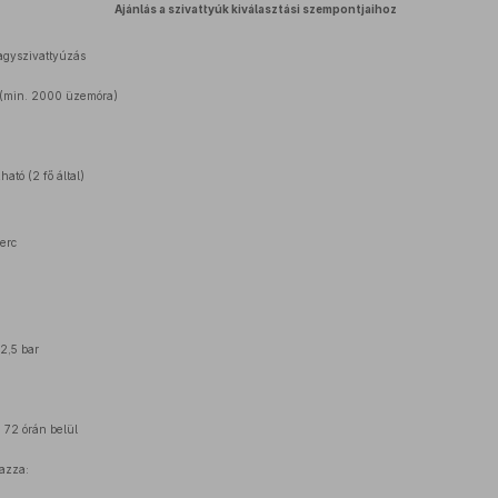
Ajánlás a szivattyúk kiválasztási szempontjaihoz
Zagyszivattyúzás
el (min. 2000 üzemóra)
ató (2 fő által)
perc
2,5 bar
: 72 órán belül
mazza: