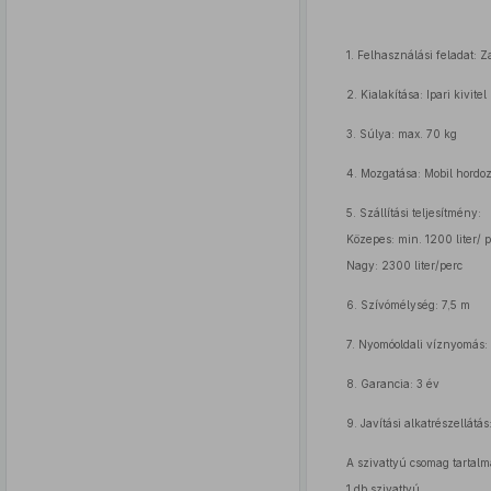
1. Felhasználási feladat: 
2. Kialakítása: Ipari kivit
3. Súlya: max. 70 kg
4. Mozgatása: Mobil hordozh
5. Szállítási teljesítmény:
Közepes: min. 1200 liter/ 
Nagy: 2300 liter/perc
6. Szívómélység: 7,5 m
7. Nyomóoldali víznyomás: 
8. Garancia: 3 év
9. Javítási alkatrészellátás
A szivattyú csomag tartal
1 db szivattyú