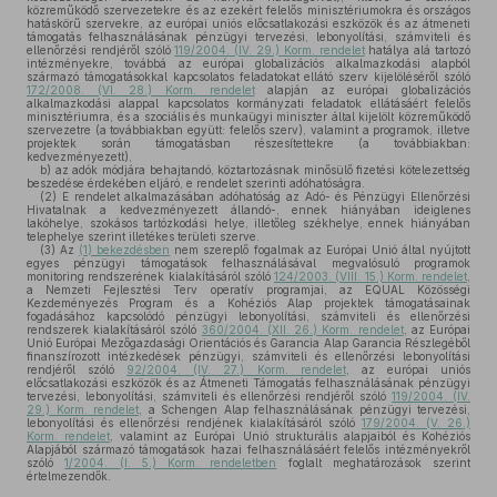
közreműködő szervezetekre és az ezekért felelős minisztériumokra és országos
hatáskörű szervekre, az európai uniós előcsatlakozási eszközök és az átmeneti
támogatás felhasználásának pénzügyi tervezési, lebonyolítási, számviteli és
ellenőrzési rendjéről szóló
119/2004. (IV. 29.) Korm. rendelet
hatálya alá tartozó
intézményekre, továbbá az európai globalizációs alkalmazkodási alapból
származó támogatásokkal kapcsolatos feladatokat ellátó szerv kijelöléséről szóló
172/2008. (VI. 28.) Korm. rendelet
alapján az európai globalizációs
alkalmazkodási alappal kapcsolatos kormányzati feladatok ellátásáért felelős
minisztériumra, és a szociális és munkaügyi miniszter által kijelölt közreműködő
szervezetre (a továbbiakban együtt: felelős szerv), valamint a programok, illetve
projektek során támogatásban részesítettekre (a továbbiakban:
kedvezményezett),
b)
az adók módjára behajtandó, köztartozásnak minősülő fizetési kötelezettség
beszedése érdekében eljáró, e rendelet szerinti adóhatóságra.
(2)
E rendelet alkalmazásában adóhatóság az Adó- és Pénzügyi Ellenőrzési
Hivatalnak a kedvezményezett állandó-, ennek hiányában ideiglenes
lakóhelye, szokásos tartózkodási helye, illetőleg székhelye, ennek hiányában
telephelye szerint illetékes területi szerve.
(3)
Az
(1) bekezdésben
nem szereplő fogalmak az Európai Unió által nyújtott
egyes pénzügyi támogatások felhasználásával megvalósuló programok
monitoring rendszerének kialakításáról szóló
124/2003. (VIII. 15.) Korm. rendelet
,
a Nemzeti Fejlesztési Terv operatív programjai, az EQUAL Közösségi
Kezdeményezés Program és a Kohéziós Alap projektek támogatásainak
fogadásához kapcsolódó pénzügyi lebonyolítási, számviteli és ellenőrzési
rendszerek kialakításáról szóló
360/2004. (XII. 26.) Korm. rendelet
, az Európai
Unió Európai Mezőgazdasági Orientációs és Garancia Alap Garancia Részlegéből
finanszírozott intézkedések pénzügyi, számviteli és ellenőrzési lebonyolítási
rendjéről szóló
92/2004. (IV. 27.) Korm. rendelet
, az európai uniós
előcsatlakozási eszközök és az Átmeneti Támogatás felhasználásának pénzügyi
tervezési, lebonyolítási, számviteli és ellenőrzési rendjéről szóló
119/2004. (IV.
29.) Korm. rendelet
, a Schengen Alap felhasználásának pénzügyi tervezési,
lebonyolítási és ellenőrzési rendjének kialakításáról szóló
179/2004. (V. 26.)
Korm. rendelet
, valamint az Európai Unió strukturális alapjaiból és Kohéziós
Alapjából származó támogatások hazai felhasználásáért felelős intézményekről
szóló
1/2004. (I. 5.) Korm. rendeletben
foglalt meghatározások szerint
értelmezendők.