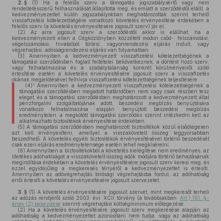
2. §
(1)
Ha a felelős szerv a támogatás jogszabálysértő vagy nem
rendeltetésszerű felhasználását állapította meg, és emiatt a szerződéstől elállt, a
kedvezményezettet külön jogszabályokban meghatározottak szerint terhelő
visszafizetési kötelezettségére vonatkozó követelés érvényesítése érdekében a
felelős szerv (a követelés érvényesítésére jogosult szerv) jár el.
(2)
Az arra jogosult szerv a szerződéstől akkor is elállhat, ha a
kedvezményezett ellen a Cégközlönyben közzétett módon csőd-, felszámolási,
végelszámolási, hivatalból törlési, vagyonrendezési eljárás indult, vagy
végrehajtási, adósságrendezési eljárás van folyamatban.
(3)
Amennyiben a kedvezményezett visszafizetési kötelezettségének a
támogatási szerződésben foglalt feltételei bekövetkeznek, a döntést hozó szerv,
vagy felhatalmazása és a szabálytalanság konkrét körülményeiről szóló
értesítése esetén a követelés érvényesítésére jogosult szerv a visszafizetés
okának megjelölésével felhívja visszafizetési kötelezettségének teljesítésére.
3
(4)
Amennyiben a kedvezményezett visszafizetési kötelezettségének a
támogatási szerződésben megadott határidőben nem vagy csak részben tesz
eleget, és a támogatási szerződésben meghatározott a kedvezményezett által
pénzforgalmi szolgáltatójának adott, beszedési megbízás benyújtására
vonatkozó felhatalmazása alapján benyújtott beszedési megbízás
eredménytelen, a megkötött támogatási szerződés szerint intézkedni kell az
alkalmazható biztosítékok érvényesítése érdekében.
(5)
A támogatási szerződésben meghatározott biztosítékok közül elsődlegesen
azt kell érvényesíteni, amellyel a visszakövetelt összeg leggyorsabban
beszedhető. A követelés egyéb biztosítékok érvényesítésével történő beszedését
csak ezen eljárás eredménytelensége esetén lehet megkísérelni.
(6)
Amennyiben a biztosítékokból a követelés kielégítése nem eredményes, az
illetékes adóhatóságot a visszakövetelt összeg adók módjára történő behajtásának
megindítása érdekében a követelés érvényesítésére jogosult szerv keresi meg, és
ezzel egyidejűleg a megkeresés tényéről a kedvezményezettet is értesíti.
Amennyiben az adóvégrehajtás bírósági végrehajtásba fordul, az adóhatóság
erről értesíti a követelés érvényesítésére jogosult szervezetet.
3. §
(1)
A követelés érvényesítésére jogosult szervet, mint megkeresőt terheli
az adózás rendjéről szóló 2003. évi. XCII. törvény (a továbbiakban:
Art.) 161. §-
ának (2) bekezdése
szerinti végrehajtási költségminimum előlegezése.
(2)
Ha a követelés érvényesítésére jogosult szerv megkeresése alapján az
adóhatóság a kedvezményezettet azonosítani nem tudja, vagy az adóhatóság