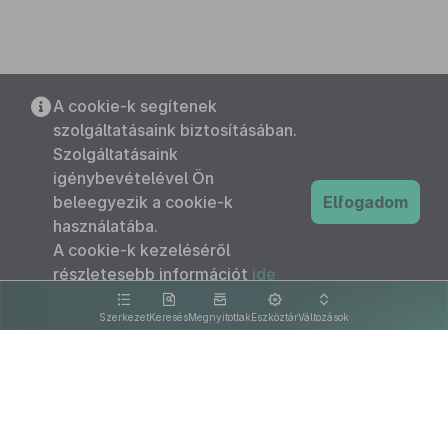
A cookie-k segítenek
szolgáltatásaink biztosításában.
Szolgáltatásaink
igénybevételével Ön
beleegyezik a cookie-k
Elfogadom
használatába.
A cookie-k kezeléséről
részletesebb információt
ide
kattintva olvashat.
Szerkezet
Keresés
Megnyitottak
Eszköztár
Változások