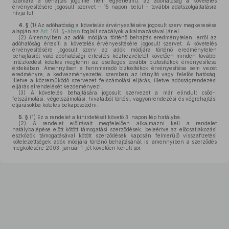
számára a behajtás jogcíme nem egyértelmű, az adóhatóság a követelés
érvényesítésére jogosult szervet – 15 napon belül – további adatszolgáltatásra
hívja fel.
4. §
(1)
Az adóhatóság a követelés érvényesítésére jogosult szerv megkeresése
alapján az
Art. 161. §-ában
foglalt szabályok alkalmazásával jár el.
(2)
Amennyiben az adók módjára történő behajtás eredménytelen, erről az
adóhatóság értesíti a követelés érvényesítésére jogosult szervet. A követelés
érvényesítésére jogosult szerv az adók módjára történő eredménytelen
behajtásról való adóhatósági értesítés kézhezvételét követően minden további
intézkedést köteles megtenni az esetleges további biztosítékok érvényesítése
érdekében. Amennyiben a fennmaradó biztosítékok érvényesítése sem vezet
eredményre, a kedvezményezettel szemben az irányító vagy felelős hatóság,
illetve a közreműködő szervezet felszámolási eljárás, illetve adósságrendezési
eljárás elrendelését kezdeményezi.
(3)
A követelés behajtására jogosult szervezet a már elindult csőd-,
felszámolási, végelszámolási, hivatalból törlési, vagyonrendezési és végrehajtási
eljárásokba köteles bekapcsolódni.
5. §
(1)
Ez a rendelet a kihirdetését követő 3. napon lép hatályba.
(2)
A rendelet előírásait megfelelően alkalmazni kell a rendelet
hatálybalépése előtt kötött támogatási szerződések, beleértve az előcsatlakozási
eszközök támogatásával kötött szerződések kapcsán felmerülő visszafizetési
kötelezettségek adók módjára történő behajtásánál is, amennyiben a szerződés
megkötésére 2003. január 1-jét követően került sor.