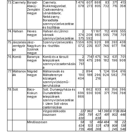
73.
Csernely
Borsod-
Csernely,
1 476
607
868
83
371
413
Abaúj-
Bükkmogyorósd,
078
273
805
732
715
358
Zemplén
Csokvaomány,
megye
Lénárddaróc,
Nekézseny,
Borsodbóta
szennyvízelvezetése
és tisztítása
74.
Hatvan
Heves
Hatvan és Lőrinci
2
1
1 167
112
499
555
megye
városok
376
208
983
565
718
701
szennyvízelvezetése
575
592
75.
Jászalsós
Jász-
Szennyvízelvezetés
1 556
635
920
88
393
438
zentgyör
Nagykun-
és -tisztítás
072
235
837
746
977
114
gy
Szolnok
megye
76.
Komló
Baranya
Komló és a társult
2
714
1 475
142
631
701
megye
települések
189
475
286
182
196
908
szennyvízcsatornázás
761
a
77.
Mátranov
Nógrád
Mátranovák és
2
894
1
124
554
616
ák
megye
Mátraterenye
190
188
296
924
582
711
községek
404
216
szennyvízközmű-
beruházása
78.
Solt
Bács-
Solt, Dunaegyháza és
1
862
833
80
356
396
Kiskun
Dunatetétlen
696
930
936
371
796
768
megye
települések
866
szennyvízelvezetése
I. ütem Solt város
csatornázása
Vízgazdálkodás
22
7 962
14
1 390
6 172
6 864
összesen
390
791
427
491
902
446
630
839
Mindösszesen
58
12
46
4 484
19
22
634
103
531
478
908
138
735
466
269
245
546