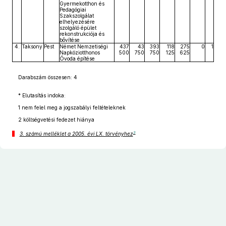
Gyermekotthon és
Pedagógiai
Szakszolgálat
elhelyezésére
szolgáló épület
rekonstrukciója és
bővítése
4.
Taksony
Pest
Német Nemzetiségi
437
43
393
118
275
0
1
Napköziotthonos
500
750
750
125
625
Óvoda építése
Darabszám összesen: 4
* Elutasítás indoka:
1 nem felel meg a jogszabályi feltételeknek
2 költségvetési fedezet hiánya
3
3. számú melléklet a 2005. évi LX. törvényhez