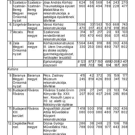
5.
Szabolcs-
Szabolcs-
Jósa András Kórház
624
56
568
54
243
270
Szatmár-
Szatmár-
Traumatológia épület
960
466
494
789
228
477
Bereg
Bereg
átalakítása és
Megyei
megye
rekonstrukciója, a
Önkormá
patológia épületének
nyzat
bővítése
6.
Szigetvár
Baranya
Városi Kórház
1 596
33
1 563
150
668
743
megye
rekonstrukciója
470
017
453
679
918
856
7.
Vecsés
Pest
Szakorvosi
314
97
217
20
93
103
megye
rendelőintézet
910
470
440
956
031
453
rekonstrukciója
8.
Zala
Zala
Kórházrekonstrukció
1 564
646
918
88
392
436
Megyei
megye
III. ütem (neurológia
330
250
080
480
797
802
Önkormá
és stroke osztály,
nyzat
gyermekgyógyászat,
helikopter leszálló)
Egészségügy
8 123
973
7 150
689
3 059
3 401
összesen
899
703
196
104
187
905
Kultúra
9.
Baranya
Baranya
Pécs, Zsolnay
415
42
372
35
159
177
Megyei
megye
Múzeum
245
819
426
893
341
192
Önkormá
rekonstrukciója,
nyzat
bővítése
10.
Budapest
Főváros
Fővárosi Szabó Ervin
269
27
241
23
103
114
Főváros
Könyvtár Bp. XXII.
207
800
407
266
285
856
ker., Kossuth Lajos u.
30. sz. alatti új
fiókkönyvtár építése
11.
Budapest
Főváros
Angyalföldi József
1 418
500
918
88
392
436
XIII.
Attila Művelődési
080
000
080
480
797
802
kerület
Központ
rekonstrukciója
12.
Ceglédbe
Pest
Dózsa György
286
38
248
23
106
118
rcel
megye
Művelődési Ház,
788
000
788
977
443
368
Könyvtár
rekonstrukciója,