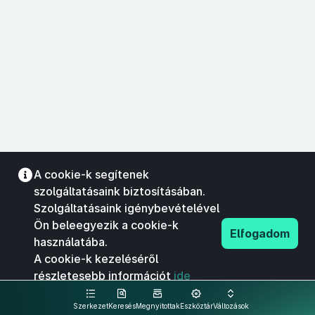
A cookie-k segítenek
szolgáltatásaink biztosításában.
Szolgáltatásaink igénybevételével
Ön beleegyezik a cookie-k
Elfogadom
használatába.
A cookie-k kezeléséről
részletesebb információt
ide
kattintva olvashat.
Szerkezet
Keresés
Megnyitottak
Eszköztár
Változások