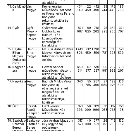
átalakítása
13.
Celldömöl
Vas
Kemenesaljai
434
22
412
39
176
196
k
megye
Művelődési Központ
849
459
390
744
440
206
és Kresznerics Ferenc
Könyvtár
rekonstrukciója és
bővítése
14.
Győr
Győr-
Győrszentiván,
871
89
781
75
334
371
Moson-
többfunkciós
087
825
262
295
260
707
Sopron
kulturális és
megye
közművelődési
közösségi tér
kialakítása
15.
Hajdú-
Hajdú-
Méliusz Juhász Péter
1 413
212
1 201
115
513
571
Bihar
Bihar
Megyei Könyvtár és
806
450
356
781
996
579
Megyei
megye
Információs Központ
Önkormá
építése
nyzat
16.
Nagykani
Zala
Hevesi Sándor
659
67
591
56
252
281
zsa
megye
művelődési központ
214
977
237
981
959
297
rekonstrukciója,
átalakítása, bővítése
17.
Nagykáta
Pest
Radnóti Miklós Városi
343
55
287
27
122
136
megye
Könyvtár új
091
785
306
689
923
694
elhelyezésére két
meglévő épület
átalakítása,
rekonstrukciója,
bővítése
18.
Ózd
Borsod-
Liszt Ferenc
371
50
321
31
137
153
Abaúj-
Művelődési Ház
996
000
996
033
765
198
Zemplén
rekonstrukciója
megye
19.
Szabolcs-
Szabolcs-
Jósa András Múzeum
317
40
277
26
118
132
Szatmár-
Szatmár-
(Nyíregyháza)
571
000
571
751
758
062
Bereg
Bereg
épületének