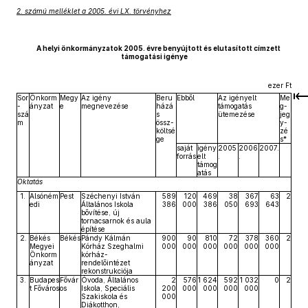
2. számú melléklet a 2005. évi LX. törvényhez
A helyi önkormányzatok 2005. évre benyújtott és elutasított címzett
támogatási igénye
ezer Ft
Sor
Önkorm
Megy
Az igény
Beru
Ebből
Az igényelt
Me
-
ányzat
e
megnevezése
házá
támogatás
g-
szá
s
ütemezése
jeg
m
össz-
y-
költsé
zé
ge
s*
saját
igény
2005
2006
2007.
forrás
elt
.
.
támog
atás
Oktatás
1.
Alsóném
Pest
Széchenyi István
589
120
469
38
367
63
2
edi
Általános Iskola
386
000
386
050
693
643
bővítése, új
tornacsarnok és aula
építése
2.
Békés
Békés
Pándy Kálmán
900
90
810
72
378
360
2
Megyei
Kórház Szeghalmi
000
000
000
000
000
000
Önkorm
kórház-
ányzat
rendelőintézet
rekonstrukciója
3.
Budapes
Fővár
Óvoda, Általános
2
576
1 624
592
1 032
0
2
t Főváros
os
Iskola, Speciális
200
000
000
000
000
Szakiskola és
000
Diákotthon,