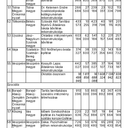
Bihar
bővítése
969
600
369
970
031
369
megye
51.
Tolna
Tolna
Dr. Kelemen Endre
266
27
239
23
102
113
Megyei
megye
Szakközépiskola
684
500
184
051
334
798
Önkormá
kollégiumának
nyzat
rekonstrukciója
52.
Tótkomlós
Békés
Szlovák Két Tanítási
433
10
423
40
181
201
megye
Nyelvű Általános
573
255
318
798
115
405
Iskola bővítése,
rekonstrukciója
53.
Újszász
Jász-
Oktatási intézmények
603
62
541
52
231
257
Nagykun-
rekonstrukciója,
184
000
184
157
544
483
Szolnok
bővítése
megye
54.
Vaja
Szabolcs-
150 férőhelyes óvoda
374
38
335
32
143
159
Szatmár-
építése
327
600
727
356
640
732
Bereg
megye
55.
Veszprém
Veszprém
Kossuth Lajos
442
57
385
37
164
183
megye
Általános Iskola
027
000
027
107
733
187
rekonstrukciója
Oktatás összesen
18
1 811
16
1 608
7 139
7 939
499
856
688
324
942
823
945
089
Szociális
56.
Borsod-
Borsod-
Tartós bentlakásos
910
50
860
82
367
409
Abaúj-
Abaúj-
szociális intézmény
096
000
096
892
989
215
Zemplén
Zemplén
létrehozása
Megyei
megye
Önkormá
nyzat
57.
Kőszeg
Vas
Idősek Gondozóháza
220
22
197
19
84
94
megye
építése és hajléktalan
636
752
884
071
664
149
szállás korszerűsítése
58.
Veszprém
Veszprém
Dáka, Pszichiátriai
726
50
676
65
289
321
Megyei
megye
otthon rekonstrukciója
480
000
480
196
430
854