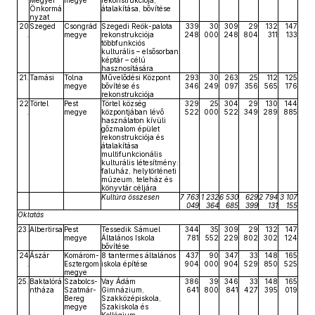
Megyei
megye
rekonstrukciója,
Önkormá
átalakítása, bővítése
nyzat
20
Szeged
Csongrád
Szegedi Reök-palota
339
30
309
29
132
147
.
megye
rekonstrukciója
248
000
248
804
311
133
többfunkciós
kulturális – elsősorban
képtár – célú
hasznosítására
21.
Tamási
Tolna
Művelődési Központ
293
30
263
25
112
125
megye
bővítése és
346
249
097
356
565
176
rekonstrukciója
22
Törtel
Pest
Törtel község
329
25
304
29
130
144
.
megye
központjában lévő
522
000
522
349
289
885
használaton kívüli
gőzmalom épület
rekonstrukciója és
átalakítása
multifunkcionális
kulturális létesítmény:
faluház, helytörténeti
múzeum, teleház és
könyvtár céljára
Kultúra összesen
7 763
1 232
6 530
629
2 794
3 107
049
364
685
399
131
155
Oktatás
23.
Albertirsa
Pest
Tessedik Sámuel
344
35
309
29
132
147
megye
Általános Iskola
781
552
229
802
302
124
bővítése
24
Ászár
Komárom-
8 tantermes általános
437
90
347
33
148
165
.
Esztergom
iskola építése
904
000
904
529
850
525
megye
25.
Baktalórá
Szabolcs-
Vay Ádám
386
39
346
33
148
165
ntháza
Szatmár-
Gimnázium,
641
800
841
427
395
019
Bereg
Szakközépiskola,
megye
Szakiskola és