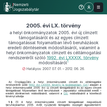
Nemzeti
Jogszabálytár
2005. évi LX. törvény
a helyi önkormányzatok 2005. évi új címzett
támogatásáról és az egyes címzett
támogatással folyamatban lévő beruházások
eredeti döntéseinek módosításáról, valamint a
helyi önkormányzatok címzett és céltámogatási
rendszeréről szóló
1992. évi LXXXIX. törvény
1
módosításáról
Hatályos: 2007. 07. 01. – 2012. 06. 26.
Az Országgyűlés a helyi önkormányzatok címzett és céltámogatási
rendszeréről szóló
1992. évi LXXXIX. törvény (a továbbiakban: Cct.)
alapján a
helyi önkormányzatok 2005. évi új címzett támogatásáról és az egyes címzett
támogatással folyamatban lévő beruházások – jogszabályi változásból eredő –
eredeti döntéseinek módosításáról, valamint a
Cct.
módosításáról a következő
törvényt alkotja:
1. §
(1)
A helyi önkormányzatok címzett támogatással megvalósuló
beruházásaihoz 2005. évtől nyújtandó támogatás összegét ágazatonként,