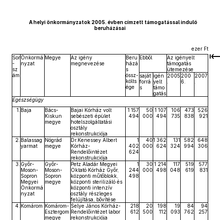
A helyi önkormányzatok 2005. évben címzett támogatással induló
beruházásai
ezer Ft
Sor
Önkormá
Megye
Az igény
Beru
Ebből
Az igényelt
-
nyzat
megnevezése
házá
támogatás
sz
s
ütemezése
ám
össz-
saját
igén
2005
200
2007
költs
forrá
yelt
.
6.
.
ége
s
támo
gatás
Egészségügy
1.
Baja
Bács-
Bajai Kórház volt
1 157
50
1 107
106
473
526
Kiskun
sebészeti épület
494
000
494
735
838
921
megye
hotelszolgáltatási
osztály
rekonstrukciója
2.
Balassag
Nógrád
Dr.Kenessey Albert
1
40
1 362
131
582
648
yarmat
megye
Kórház-
402
000
624
324
994
306
Rendelőintézet
624
rekonstrukciója
3.
Győr-
Győr-
Petz Aladár Megyei
1
30
1 214
117
519
577
Moson-
Moson-
Oktató Kórház Győr,
244
000
498
048
619
831
Sopron
Sopron
központi műtőblokk,
498
Megyei
megye
központi sterilizáló és
Önkormá
központi intenzív
nyzat
osztály részleges
felújítása, bővítése
4.
Komárom
Komárom-
Selye János Kórház-
218
20
198
19
84
94
Esztergom
Rendelőintézet labor
612
500
112
093
762
257
megye
rekonstrukciója