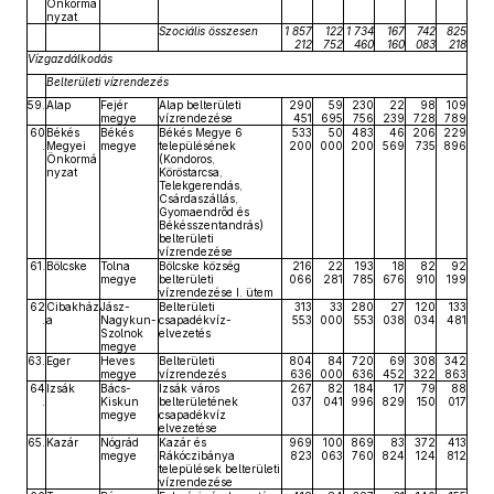
Önkormá
nyzat
Szociális összesen
1 857
122
1 734
167
742
825
212
752
460
160
083
218
Vízgazdálkodás
Belterületi vízrendezés
59.
Alap
Fejér
Alap belterületi
290
59
230
22
98
109
megye
vízrendezése
451
695
756
239
728
789
60
Békés
Békés
Békés Megye 6
533
50
483
46
206
229
.
Megyei
megye
településének
200
000
200
569
735
896
Önkormá
(Kondoros,
nyzat
Köröstarcsa,
Telekgerendás,
Csárdaszállás,
Gyomaendrőd és
Békésszentandrás)
belterületi
vízrendezése
61.
Bölcske
Tolna
Bölcske község
216
22
193
18
82
92
megye
belterületi
066
281
785
676
910
199
vízrendezése I. ütem
62
Cibakház
Jász-
Belterületi
313
33
280
27
120
133
.
a
Nagykun-
csapadékvíz-
553
000
553
038
034
481
Szolnok
elvezetés
megye
63.
Eger
Heves
Belterületi
804
84
720
69
308
342
megye
vízrendezés
636
000
636
452
322
863
64
Izsák
Bács-
Izsák város
267
82
184
17
79
88
.
Kiskun
belterületének
037
041
996
829
150
017
megye
csapadékvíz
elvezetése
65.
Kazár
Nógrád
Kazár és
969
100
869
83
372
413
megye
Rákóczibánya
823
063
760
824
124
812
települések belterületi
vízrendezése