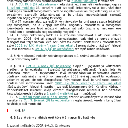
önkormányzatonként és beruházásonként az
1. számú melléklet
tartalmazza.
(2)
A
Cct. 19. § (5) bekezdésének
teljesítéséhez átmeneti mentességet kap az
1. számú melléklet
37. sorszám alatt szereplő önkormányzat a beruházáshoz
szükséges címzett támogatásból történő ingatlanvásárlás megtörténtéig és a 26.
sorszámon szereplő önkormányzat a beruházás megvalósítását szolgáló
ingatlanon bejegyzett jelzálog törléséig.
(3)
A 74. sorszám alatt szereplő önkormányzatok beruházása azzal a feltétellel
kap támogatást, ha a vízjogi létesítési engedély módosítása a támogatási
igénybejelentésben lévő műszaki tartalommal való összhang megteremtése
érdekében a beruházás megkezdéséig megtörténik.
(4)
A helyi önkormányzatok és a szociális feladatokat ellátó nem állami
fenntartók 2003. évi új címzett támogatásáról, valamint az egyes címzett
támogatással folyamatban lévő beruházások eredeti döntéseinek módosításáról
szóló
2003. évi LIX. törvény 1. számú melléklet
„Szennyvízberuházások” fejezet
13. sora mentesül a
Cct. 17. § (4) bekezdésében
szereplő rendelkezés alól.
2. §
Nem részesülnek címzett támogatásban a
2. számú mellékle
tben szereplő
helyi önkormányzatok.
3. §
(1)
A
Cct. 3. §-ának (8) bekezdése
alapján – jogszabályi változásból
eredően, a támogatásban részesülő beruházással ellátandó feladat jelentős
változása miatt – a folyamatban lévő beruházásokkal kapcsolatos eredeti
döntések, valamint a helyi önkormányzatok 2002. évi új címzett támogatásáról,
valamint egyes címzett támogatással folyamatban lévő beruházások eredeti
döntéseinek módosításáról szóló
2001. évi XCIV. törvény 1. számú melléklet
„Egészségügy” fejezet 4. sorában szereplő Mosonmagyaróvár Karolina Kórház –
Rendelőintézet rekonstrukciója címzett támogatásban részesült beruházással
kapcsolatos eredeti döntés a
3. számú melléklet
szerint módosul.
(2)
A
3. számú melléklet 8. és 9. pontja
szerinti önkormányzat e beruházása
esetében a
Cct. 3. §-ának (8) bekezdésében
meghatározott kérelem benyújtási
határideje alól mentesül.
2
4–5. §
6. §
Ez a törvény a kihirdetését követő 8. napon lép hatályba.
1. számú melléklet a 2005. évi LX. törvényhez