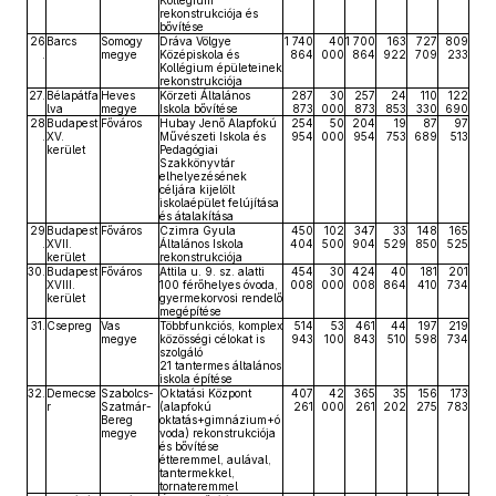
Kollégium
rekonstrukciója és
bővítése
26
Barcs
Somogy
Dráva Völgye
1 740
40
1 700
163
727
809
.
megye
Középiskola és
864
000
864
922
709
233
Kollégium épületeinek
rekonstrukciója
27.
Bélapátfa
Heves
Körzeti Általános
287
30
257
24
110
122
lva
megye
Iskola bővítése
873
000
873
853
330
690
28
Budapest
Főváros
Hubay Jenő Alapfokú
254
50
204
19
87
97
.
XV.
Művészeti Iskola és
954
000
954
753
689
513
kerület
Pedagógiai
Szakkönyvtár
elhelyezésének
céljára kijelölt
iskolaépület felújítása
és átalakítása
29
Budapest
Főváros
Czimra Gyula
450
102
347
33
148
165
.
XVII.
Általános Iskola
404
500
904
529
850
525
kerület
rekonstrukciója
30.
Budapest
Főváros
Attila u. 9. sz. alatti
454
30
424
40
181
201
XVIII.
100 férőhelyes óvoda,
008
000
008
864
410
734
kerület
gyermekorvosi rendelő
megépítése
31.
Csepreg
Vas
Többfunkciós, komplex
514
53
461
44
197
219
megye
közösségi célokat is
943
100
843
510
598
734
szolgáló
21 tantermes általános
iskola építése
32.
Demecse
Szabolcs-
Oktatási Központ
407
42
365
35
156
173
r
Szatmár-
(alapfokú
261
000
261
202
275
783
Bereg
oktatás+gimnázium+ó
megye
voda) rekonstrukciója
és bővítése
étteremmel, aulával,
tantermekkel,
tornateremmel