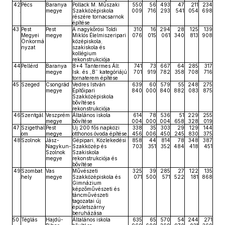
42
Pécs
Baranya
Pollack M. Műszaki
550
56
493
47
211
234
.
megye
Szakközépiskola
009
716
293
541
054
698
részére tornacsarnok
építése
43.
Pest
Pest
A nagykőrösi Toldi
310
16
294
28
125
139
Megyei
megye
Miklós Élelmiszeripari
076
015
061
340
813
908
Önkormá
középiskola,
nyzat
szakiskola és
kollégium
rekonstrukciója
44
Pellérd
Baranya
8+4 Tantermes Ált.
741
73
667
64
285
317
.
megye
Isk. és „B” kategóriájú
701
919
782
358
708
716
tornaterem építése
45.
Szeged
Csongrád
Vedres István
639
60
579
55
248
275
megye
Építőipari
840
000
840
882
083
875
Szakközépiskola
bővítéses
rekonstrukciója
46
Szentgál
Veszprém
Általános iskola
614
78
536
51
229
255
.
megye
bővítése
004
000
004
658
328
019
47.
Szigethal
Pest
Új 200 fős napközi
338
35
303
29
129
144
om
megye
otthonos óvoda építése
456
006
450
245
830
375
48
Szolnok
Jász-
Gépipari, Közlekedési
858
44
814
78
348
387
.
Nagykun-
Szakközép és
703
351
352
484
418
451
Szolnok
Szakiskola
megye
rekonstrukciója és
bővítése
49
Szombat
Vas
Művészeti
325
39
285
27
122
135
.
hely
megye
Szakközépiskola és
071
500
571
522
181
868
Gimnázium
képzőművészeti és
táncművészeti
tagozatai új
épületszárny
beruházása
50.
Téglás
Hajdú-
Általános iskola
635
65
570
54
244
271