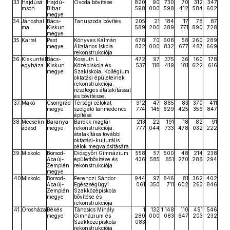
33.
Hajdúsá
Hajdú-
Óvoda bővítése
820
90
730
70
312
347
mson
Bihar
598
000
598
412
584
602
megye
34.
Jánoshal
Bács-
Tanuszoda bővítés
205
21
184
17
78
87
ma
Kiskun
589
200
389
771
890
728
megye
35.
Kartal
Pest
Könyves Kálmán
678
70
608
58
260
289
megye
Általános Iskola
832
000
832
677
487
669
rekonstrukciója
36.
Kiskunfél
Bács-
Kossuth L.
472
97
375
36
160
178
egyháza
Kiskun
Középiskola és
537
118
419
181
622
616
megye
Szakiskola, Kollégium
oktatási épületeinek
rekonstrukciója,
részleges átalakítással
és bővítéssel
37.
Makó
Csongrád
Térségi célokat
912
47
865
83
370
411
megye
szolgáló tanmedence
774
145
629
425
356
847
építése
38.
Mecsekn
Baranya
Barokk magtár
213
22
191
18
82
91
ádasd
megye
rekonstrukciója,
777
044
733
478
032
222
átalakítása további
oktatási-kulturális
célok megvalósítására
39.
Miskolc
Borsod-
Diósgyőri Gimnázium
558
57
500
48
214
238
Abaúj-
épületbővítése és
436
585
851
270
288
294
Zemplén
rekonstrukciója
megye
40
Miskolc
Borsod-
Ferenczi Sándor
944
97
846
81
362
402
.
Abaúj-
Egészségügyi
061
350
711
602
263
846
Zemplén
Szakközépiskola
megye
bővítése és
rekonstrukciója
41.
Orosháza
Békés
Táncsics Mihály
1
132
1 148
110
491
546
megye
Gimnázium és
280
000
083
647
203
232
Szakközépiskola
083
rekonstrukciója