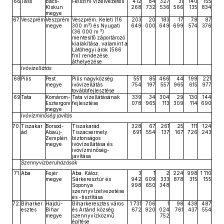
66
Tass
Bács-
Felszíni vízelvezetés
412
84
327
31
140
155
.
Kiskun
268
732
536
566
135
834
megye
67.
Veszprém
Veszprém
Veszprém, Keleti (16
203
20
183
17
78
87
3
megye
300 m
) és Nyugati
649
000
649
699
574
376
3
(36 000 m
)
mentesítő záportározó
kialakítása, valamint a
Látóhegyi árok (566
fm) rendezése,
áthelyezése
Ivóvízellátás
68
Pilis
Pest
Pilis nagyközség
551
85
466
44
199
221
.
megye
ivóvízellátás
754
197
557
965
615
977
továbbfejlesztése
69
Tata
Komárom-
Tata vízellátásának
339
34
304
29
130
144
.
Esztergom
fejlesztése
078
965
113
309
114
690
megye
Ivóvízminőség javítás
70.
Tiszakar
Borsod-
Tiszakarád,
328
67
261
25
111
124
ád
Abaúj-
Tiszacsermely
691
554
137
167
726
243
Zemplén
biztonságos
megye
ivóvízellátása és
ivóvízminőség-
javítása
Szennyvízberuházások
71.
Aba
Fejér
Aba, Káloz,
3
1
2
224
998
1 110
megye
Sárkeresztúr és
942
609
333
878
315
155
Soponya
998
650
348
szennyvízelvezetése
és -tisztítása
72.
Biharker
Hajdú-
Biharkeresztes város
1 731
706
1
98
438
487
esztes
Bihar
és Ártánd község
672
920
024
761
437
554
megye
szennyvízközmű
752
építése