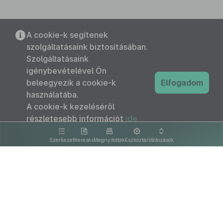
A cookie-k segítenek
szolgáltatásaink biztosításában.
Szolgáltatásaink
igénybevételével Ön
beleegyezik a cookie-k
Elfogadom
használatába.
A cookie-k kezeléséről
részletesebb információt
ide
kattintva olvashat.
Szerkezet
Keresés
Megnyitottak
Eszköztár
Változások