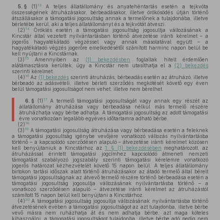
13
5. §
(1)
A teljes állatállomány és anyatehéntartás esetén a tejkvóta
összességének átruházásakor, bérbeadásakor, illetve örökösödés útján történő
átszállásakor a támogatási jogosultság annak a termelőnek a tulajdonába, illetve
bérletébe kerül, aki a teljes állatállományt és a tejkvótát átveszi.
14
(2)
Öröklés esetén a támogatási jogosultság jogosultja változásának a
Kincstár által vezetett nyilvántartásban történő átvezetése iránti kérelmet – a
jogerős hagyatékátadó végzéssel vagy annak másolatával együtt – a
hagyatékátadó végzés jogerőre emelkedésétől számított harminc napon belül be
kell nyújtani a Kincstárnak.
15
(3)
Amennyiben az
(1) bekezdésben
foglaltak hitelt érdemlően
alátámasztásra kerültek, úgy a Kincstár nem utasíthatja el a
(2) bekezdés
szerinti kérelmet.
16
(4)
Az
(1) bekezdés
szerinti átruházás, bérbeadás esetén az átruházó, illetve
bérbeadó az adásvételi, illetve bérleti szerződés megkötését követő egy éven
belül támogatási jogosultságot nem vehet, illetve nem bérelhet.
17
6. §
(1)
A termelő támogatási jogosultságát vagy annak egy részét az
állatállomány átruházása vagy bérbeadása nélkül más termelő részére
átruházhatja vagy bérbe adhatja. A támogatási jogosultság az adott támogatási
évre vonatkozóan legalább egyéves időtartamra adható bérbe.
18
(2)
19
(3)
A támogatási jogosultság átruházása vagy bérbeadása esetén a feleknek
a támogatási jogosultság igénybe vevőjére vonatkozó változás nyilvántartásba
történő – a kapcsolódó szerződésen alapuló – átvezetése iránti kérelmet közösen
kell benyújtaniuk a Kincstárhoz az
1. § (1) bekezdésében
meghatározott, az
átruházással érintett támogatási jogcímhez kapcsolódó átmeneti nemzeti
támogatást szabályozó jogszabály szerinti támogatási kérelemre vonatkozó
jogerős határozat kézhezvételét követő 15 napon belül. A teljes állatállomány
birtokon tartási időszak alatt történő átruházásakor az átadó termelő által bérelt
támogatási jogosultságnak az átvevő termelő részére történő bérbeadása esetén a
támogatási jogosultság jogosultja változásának nyilvántartásba történő – a
vonatkozó szerződésen alapuló – átvezetése iránti kérelmet az átruházástól
számított 15 napon belül kell benyújtani a Kincstárhoz.
20
(4)
A támogatási jogosultság jogosultja változásának nyilvántartásba történő
átvezetésének évében a támogatási jogosultságot az azt tulajdonba, illetve bérbe
vevő másra nem ruházhatja át és nem adhatja bérbe, azt maga köteles
kihasználni, a támogatási jogosultságot tulajdonba, illetve bérbe adó pedig nem