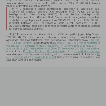
378/2007/EK rendelet módosításáról, valamint az 1782/2003/EK rendelet
hatályon kívül helyezéséről szóló, 2009. január 19-i 73/2009/EK tanácsi
rendeletre figyelemmel kell alkalmazni.
33
(4)
E rendelet a közös agrárpolitika keretében a tagállamok által
elkészítendő stratégiai tervhez (KAP stratégiai terv) nyújtott, az Európai
Mezőgazdasági Garanciaalap (EMGA) és az Európai Mezőgazdasági
Vidékfejlesztési Alap (EMVA) által finanszírozott támogatásra vonatkozó
szabályok megállapításáról, valamint az 1305/2013/EU és az 1307/2013/EU
rendelet hatályon kívül helyezéséről szóló, 2021. december 2-i (EU)
2021/2115 európai parlamenti és tanácsi rendelet végrehajtásához szükséges
rendelkezéseket állapít meg.
34
12. §
E rendeletnek az állatlétszámhoz kötött támogatási jogosultságról szóló
82/2005. (IX. 15.) FVM rendelet, valamint az állatlétszámhoz kötött támogatási
jogosultság országos tartalékból való igénylésének feltételeiről szóló
30/2006.
(IV. 12.) FVM rendelet
módosításáról szóló
117/2011. (XII. 15.) VM rendelettel (a
továbbiakban: 1. módosító rendelet) módosított 1. § (2) bekezdés d) pontját
,
2. § (1)
bekezdését
,
3. § (2) bekezdését
,
6. § (1) és (7) bekezdését
,
7. § (2) bekezdését
,
valamint a
10. § (2) és (3) bekezdését
az
1. módosító rendelet
35
hatálybalépésekor
folyamatban lévő ügyekben is alkalmazni kell, továbbá a
10.
§ (6) bekezdését
az
1. módosító rendelet
hatálybalépésekor folyamatban lévő
ügyekben sem kell alkalmazni.