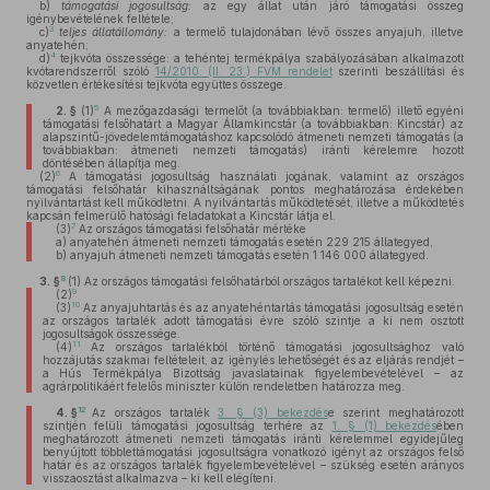
b)
támogatási jogosultság:
az egy állat után járó támogatási összeg
igénybevételének feltétele;
3
c)
teljes állatállomány:
a termelő tulajdonában lévő összes anyajuh, illetve
anyatehén;
4
d)
tejkvóta összessége: a tehéntej termékpálya szabályozásában alkalmazott
kvótarendszerről szóló
14/2010. (II. 23.) FVM rendelet
szerinti beszállítási és
közvetlen értékesítési tejkvóta együttes összege.
5
2. §
(1)
A mezőgazdasági termelőt (a továbbiakban: termelő) illető egyéni
támogatási felsőhatárt a Magyar Államkincstár (a továbbiakban: Kincstár) az
alapszintű-jövedelemtámogatáshoz kapcsolódó átmeneti nemzeti támogatás (a
továbbiakban: átmeneti nemzeti támogatás) iránti kérelemre hozott
döntésében állapítja meg.
6
(2)
A támogatási jogosultság használati jogának, valamint az országos
támogatási felsőhatár kihasználtságának pontos meghatározása érdekében
nyilvántartást kell működtetni. A nyilvántartás működtetését, illetve a működtetés
kapcsán felmerülő hatósági feladatokat a Kincstár látja el.
7
(3)
Az országos támogatási felsőhatár mértéke
a)
anyatehén átmeneti nemzeti támogatás esetén 229 215 állategyed,
b)
anyajuh átmeneti nemzeti támogatás esetén 1 146 000 állategyed.
8
3. §
(1)
Az országos támogatási felsőhatárból országos tartalékot kell képezni.
9
(2)
10
(3)
Az anyajuhtartás és az anyatehéntartás támogatási jogosultság esetén
az országos tartalék adott támogatási évre szóló szintje a ki nem osztott
jogosultságok összessége.
11
(4)
Az országos tartalékból történő támogatási jogosultsághoz való
hozzájutás szakmai feltételeit, az igénylés lehetőségét és az eljárás rendjét –
a Hús Termékpálya Bizottság javaslatainak figyelembevételével – az
agrárpolitikáért felelős miniszter külön rendeletben határozza meg.
12
4. §
Az országos tartalék
3. § (3) bekezdés
e szerint meghatározott
szintjén felüli támogatási jogosultság terhére az
1. § (1) bekezdés
ében
meghatározott átmeneti nemzeti támogatás iránti kérelemmel egyidejűleg
benyújtott többlettámogatási jogosultságra vonatkozó igényt az országos felső
határ és az országos tartalék figyelembevételével – szükség esetén arányos
visszaosztást alkalmazva – ki kell elégíteni.