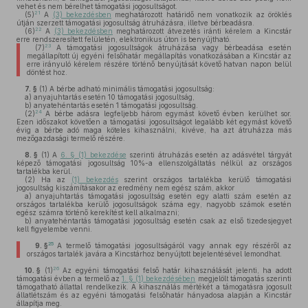
vehet és nem bérelhet támogatási jogosultságot.
21
(5)
A
(3) bekezdésben
meghatározott határidő nem vonatkozik az öröklés
útján szerzett támogatási jogosultság átruházásra, illetve bérbeadásra.
22
(6)
A
(3) bekezdésben
meghatározott átvezetés iránti kérelem a Kincstár
erre rendszeresített felületén, elektronikus úton is benyújtható.
23
(7)
A támogatási jogosultságok átruházása vagy bérbeadása esetén
megállapított új egyéni felsőhatár megállapítás vonatkozásában a Kincstár az
erre irányuló kérelem részére történő benyújtását követő hatvan napon belül
döntést hoz.
7. §
(1)
A bérbe adható minimális támogatási jogosultság:
a)
anyajuhtartás esetén 10 támogatási jogosultság,
b)
anyatehéntartás esetén 1 támogatási jogosultság.
24
(2)
A bérbe adásra legfeljebb három egymást követő évben kerülhet sor.
Ezen időszakot követően a támogatási jogosultságot legalább két egymást követő
évig a bérbe adó maga köteles kihasználni, kivéve, ha azt átruházza más
mezőgazdasági termelő részére.
8. §
(1)
A
6. § (1) bekezdése
szerinti átruházás esetén az adásvétel tárgyát
képező támogatási jogosultság 10%-a ellenszolgáltatás nélkül az országos
tartalékba kerül.
(2)
Ha az
(1) bekezdés
szerint országos tartalékba kerülő támogatási
jogosultság kiszámításakor az eredmény nem egész szám, akkor
a)
anyajuhtartás támogatási jogosultság esetén egy alatti szám esetén az
országos tartalékba kerülő jogosultságok száma egy, nagyobb számok esetén
egész számra történő kerekítést kell alkalmazni;
b)
anyatehéntartás támogatási jogosultság esetén csak az első tizedesjegyet
kell figyelembe venni.
25
9. §
A termelő támogatási jogosultságáról vagy annak egy részéről az
országos tartalék javára a Kincstárhoz benyújtott bejelentésével lemondhat.
26
10. §
(1)
Az egyéni támogatási felső határ kihasználását jelenti, ha adott
támogatási évben a termelő az
1. § (1) bekezdésében
megjelölt támogatás szerinti
támogatható állattal rendelkezik. A kihasználás mértékét a támogatásra jogosult
állatlétszám és az egyéni támogatási felsőhatár hányadosa alapján a Kincstár
állapítja meg.