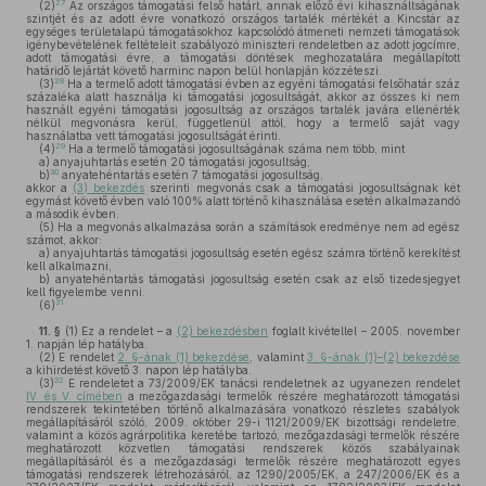
27
(2)
Az országos támogatási felső határt, annak előző évi kihasználtságának
szintjét és az adott évre vonatkozó országos tartalék mértékét a Kincstár az
egységes területalapú támogatásokhoz kapcsolódó átmeneti nemzeti támogatások
igénybevételének feltételeit szabályozó miniszteri rendeletben az adott jogcímre,
adott támogatási évre, a támogatási döntések meghozatalára megállapított
határidő lejártát követő harminc napon belül honlapján közzéteszi.
28
(3)
Ha a termelő adott támogatási évben az egyéni támogatási felsőhatár száz
százaléka alatt használja ki támogatási jogosultságát, akkor az összes ki nem
használt egyéni támogatási jogosultság az országos tartalék javára ellenérték
nélkül megvonásra kerül, függetlenül attól, hogy a termelő saját vagy
használatba vett támogatási jogosultságát érinti.
29
(4)
Ha a termelő támogatási jogosultságának száma nem több, mint
a)
anyajuhtartás esetén 20 támogatási jogosultság,
30
b)
anyatehéntartás esetén 7 támogatási jogosultság,
akkor a
(3) bekezdés
szerinti megvonás csak a támogatási jogosultságnak két
egymást követő évben való 100% alatt történő kihasználása esetén alkalmazandó
a második évben.
(5)
Ha a megvonás alkalmazása során a számítások eredménye nem ad egész
számot, akkor:
a)
anyajuhtartás támogatási jogosultság esetén egész számra történő kerekítést
kell alkalmazni,
b)
anyatehéntartás támogatási jogosultság esetén csak az első tizedesjegyet
kell figyelembe venni.
31
(6)
11. §
(1)
Ez a rendelet – a
(2) bekezdésben
foglalt kivétellel – 2005. november
1. napján lép hatályba.
(2)
E rendelet
2. §-ának (1) bekezdése
, valamint
3. §-ának (1)–(2) bekezdése
a kihirdetést követő 3. napon lép hatályba.
32
(3)
E rendeletet a 73/2009/EK tanácsi rendeletnek az ugyanezen rendelet
IV. és V. címében
a mezőgazdasági termelők részére meghatározott támogatási
rendszerek tekintetében történő alkalmazására vonatkozó részletes szabályok
megállapításáról szóló, 2009. október 29-i 1121/2009/EK bizottsági rendeletre,
valamint a közös agrárpolitika keretébe tartozó, mezőgazdasági termelők részére
meghatározott közvetlen támogatási rendszerek közös szabályainak
megállapításáról és a mezőgazdasági termelők részére meghatározott egyes
támogatási rendszerek létrehozásáról, az 1290/2005/EK, a 247/2006/EK és a