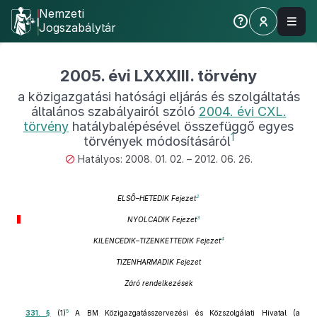
Nemzeti
Jogszabálytár
2005. évi LXXXIII. törvény
a közigazgatási hatósági eljárás és szolgáltatás
általános szabályairól szóló
2004. évi CXL.
törvény
hatálybalépésével összefüggő egyes
1
törvények módosításáról
Hatályos: 2008. 01. 02. – 2012. 06. 26.
2
ELSŐ–HETEDIK Fejezet
3
NYOLCADIK Fejezet
4
KILENCEDIK–TIZENKETTEDIK Fejezet
TIZENHARMADIK Fejezet
Záró rendelkezések
5
331. §
(1)
A BM Közigazgatásszervezési és Közszolgálati Hivatal (a