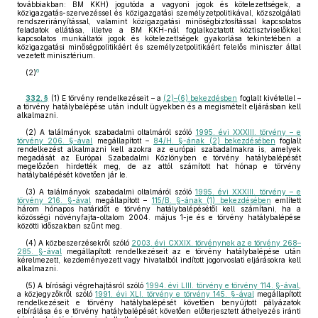
továbbiakban: BM KKH) jogutóda a vagyoni jogok és kötelezettségek, a
közigazgatás-szervezéssel és közigazgatási személyzetpolitikával, közszolgálati
rendszerirányítással, valamint közigazgatási minőségbiztosítással kapcsolatos
feladatok ellátása, illetve a BM KKH-nál foglalkoztatott köztisztviselőkkel
kapcsolatos munkáltatói jogok és kötelezettségek gyakorlása tekintetében a
közigazgatási minőségpolitikáért és személyzetpolitikáért felelős miniszter által
vezetett minisztérium.
6
(2)
332. §
(1) E törvény rendelkezéseit – a
(2)–(6) bekezdésben
foglalt kivétellel –
a törvény hatálybalépése után indult ügyekben és a megismételt eljárásban kell
alkalmazni.
(2) A találmányok szabadalmi oltalmáról szóló
1995. évi XXXIII. törvény – e
törvény 206. §-ával
megállapított –
84/H. §-ának (2) bekezdésében
foglalt
rendelkezést alkalmazni kell azokra az európai szabadalmakra is, amelyek
megadását az Európai Szabadalmi Közlönyben e törvény hatálybalépését
megelőzően hirdették meg, de az attól számított hat hónap e törvény
hatálybalépését követően jár le.
(3) A találmányok szabadalmi oltalmáról szóló
1995. évi XXXIII. törvény – e
törvény 216. §-ával
megállapított –
115/B. §-ának (1) bekezdésében
említett
három hónapos határidőt e törvény hatálybalépésétől kell számítani, ha a
közösségi növényfajta-oltalom 2004. május 1-je és e törvény hatálybalépése
közötti időszakban szűnt meg.
(4) A közbeszerzésekről szóló
2003. évi CXXIX. törvénynek az e törvény 268–
285. §-ával
megállapított rendelkezéseit az e törvény hatálybalépése után
kérelmezett, kezdeményezett vagy hivatalból indított jogorvoslati eljárásokra kell
alkalmazni.
(5) A bírósági végrehajtásról szóló
1994. évi LIII. törvény e törvény 114. §-ával
,
a közjegyzőkről szóló
1991. évi XLI. törvény e törvény 145. §-ával
megállapított
rendelkezéseit e törvény hatálybalépését követően benyújtott pályázatok
elbírálása és e törvény hatálybalépését követően előterjesztett áthelyezés iránti