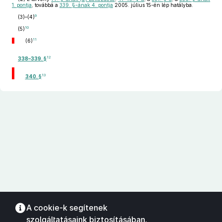
1. pontja
, továbbá a
339. §-ának 4. pontja
2005. július 15-én lép hatályba.
9
(3)–(4)
10
(5)
11
(6)
12
338–339. §
13
340. §
A cookie-k segítenek
szolgáltatásaink biztosításában.