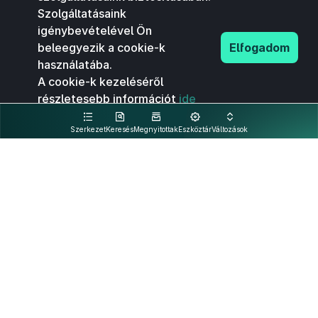
Szolgáltatásaink
igénybevételével Ön
beleegyezik a cookie-k
Elfogadom
használatába.
A cookie-k kezeléséről
részletesebb információt
ide
kattintva olvashat.
Szerkezet
Keresés
Megnyitottak
Eszköztár
Változások