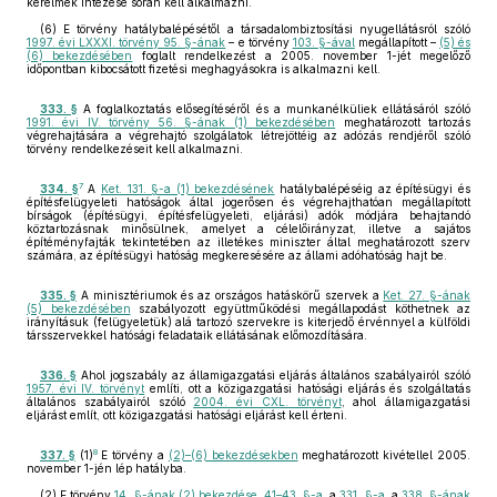
kérelmek intézése során kell alkalmazni.
(6) E törvény hatálybalépésétől a társadalombiztosítási nyugellátásról szóló
1997. évi LXXXI. törvény 95. §-ának
– e törvény
103. §-ával
megállapított –
(5) és
(6) bekezdésében
foglalt rendelkezést a 2005. november 1-jét megelőző
időpontban kibocsátott fizetési meghagyásokra is alkalmazni kell.
333. §
A foglalkoztatás elősegítéséről és a munkanélküliek ellátásáról szóló
1991. évi IV. törvény 56. §-ának (1) bekezdésében
meghatározott tartozás
végrehajtására a végrehajtó szolgálatok létrejöttéig az adózás rendjéről szóló
törvény rendelkezéseit kell alkalmazni.
7
334. §
A
Ket. 131. §-a (1) bekezdésének
hatálybalépéséig az építésügyi és
építésfelügyeleti hatóságok által jogerősen és végrehajthatóan megállapított
bírságok (építésügyi, építésfelügyeleti, eljárási) adók módjára behajtandó
köztartozásnak minősülnek, amelyet a célelőirányzat, illetve a sajátos
építéményfajták tekintetében az illetékes miniszter által meghatározott szerv
számára, az építésügyi hatóság megkeresésére az állami adóhatóság hajt be.
335. §
A minisztériumok és az országos hatáskörű szervek a
Ket. 27. §-ának
(5) bekezdésében
szabályozott együttműködési megállapodást köthetnek az
irányításuk (felügyeletük) alá tartozó szervekre is kiterjedő érvénnyel a külföldi
társszervekkel hatósági feladataik ellátásának előmozdítására.
336. §
Ahol jogszabály az államigazgatási eljárás általános szabályairól szóló
1957. évi IV. törvényt
említi, ott a közigazgatási hatósági eljárás és szolgáltatás
általános szabályairól szóló
2004. évi CXL. törvényt
, ahol államigazgatási
eljárást említ, ott közigazgatási hatósági eljárást kell érteni.
8
337. §
(1)
E törvény a
(2)–(6) bekezdésekben
meghatározott kivétellel 2005.
november 1-jén lép hatályba.
(2) E törvény
14. §-ának (2) bekezdése
,
41–43. §-a
, a
331. §-a
, a
338. §-ának