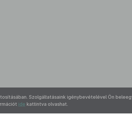
ztosításában. Szolgáltatásaink igénybevételével Ön beleeg
ormációt
ide
kattintva olvashat.