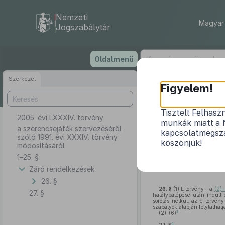
Nemzeti
Magyar 
Jogszabálytár
Ugrás
Oldalmenü
a
tartalomra
Szerkezet
Figyelem!
Tisztelt Felhasz
2005. évi LXXXIV. törvény
a szerencsej
munkák miatt a 
a szerencsejáték szervezéséről
kapcsolatmegsza
szóló 1991. évi XXXIV. törvény
köszönjük!
módosításáról
1–25. §
2
1–25. §
Záró rendelkezések
26. §
26. §
(1)
E törvény – a
(2)
27. §
hatálybalépése után indult 
sorolás nélkül, az e törvén
szabályok alapján folytathat
3
(2)–(6)
4