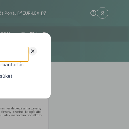
s Portál
EUR-LEX
ELI
+
rbantartási
1
ódosításáról
ésüket
árási rendelkezéseit a törvény
törvény szerinti kategóriába
jú játékkaszinókra vonatkozó