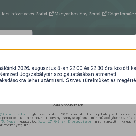
Jogi Információs Portál
Magyar Közlöny Portál
Céginformáció
2005. évi LXXXIV. törvény
nálóink! 2026. augusztus 8-án 22:00 és 22:30 óra között ka
áték szervezéséről szóló
1991. évi XXXIV. törvény
m
Nemzeti Jogszabálytár szolgáltatásában átmeneti
Hatályos: 2007. 07. 01. – 2012. 06. 26.
kadásokra lehet számítani. Szíves türelmüket és megért
Záró rendelkezések
–(5) bekezdésekben
foglalt kivételekkel – 2005. november 1-jén lép hatályba. E törvény elj
eljárásokban kell alkalmazni. E törvény hatálybalépésekor már működő játékkaszinók e 
y
15. §-ával
megállapított
Szjtv. 27. §-ának (1) bekezdésében
meghatározott II. kategóriá
ják tevékenységüket.