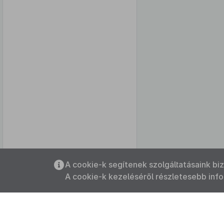
Az oldalmenübe visszatéréshez
A cookie-k segítenek szolgáltatásaink bi
használhatja az
ALT + S
billentyűket.
A cookie-k kezeléséről részletesebb inf