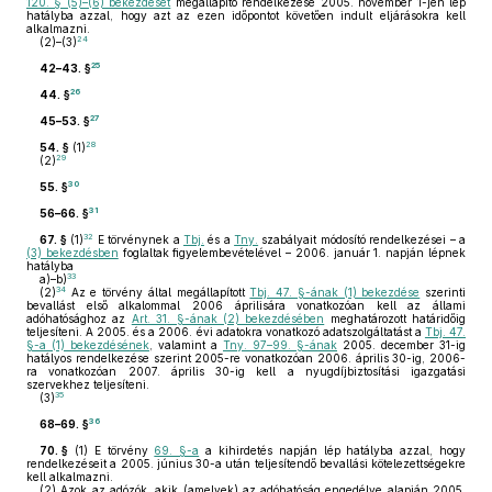
120. § (5)–(6) bekezdését
megállapító rendelkezése 2005. november 1-jén lép
hatályba azzal, hogy azt az ezen időpontot követően indult eljárásokra kell
alkalmazni.
24
(2)–(3)
25
42–43. §
26
44. §
27
45–53. §
28
54. §
(1)
29
(2)
30
55. §
31
56–66. §
32
67. §
(1)
E törvénynek a
Tbj.
és a
Tny.
szabályait módosító rendelkezései – a
(3) bekezdésben
foglaltak figyelembevételével – 2006. január 1. napján lépnek
hatályba
33
a)–b)
34
(2)
Az e törvény által megállapított
Tbj. 47. §-ának (1) bekezdése
szerinti
bevallást első alkalommal 2006 áprilisára vonatkozóan kell az állami
adóhatósághoz az
Art. 31. §-ának (2) bekezdésében
meghatározott határidőig
teljesíteni. A 2005. és a 2006. évi adatokra vonatkozó adatszolgáltatást a
Tbj. 47.
§-a (1) bekezdésének
, valamint a
Tny. 97–99. §-ának
2005. december 31-ig
hatályos rendelkezése szerint 2005-re vonatkozóan 2006. április 30-ig, 2006-
ra vonatkozóan 2007. április 30-ig kell a nyugdíjbiztosítási igazgatási
szervekhez teljesíteni.
35
(3)
36
68–69. §
70. §
(1)
E törvény
69. §-a
a kihirdetés napján lép hatályba azzal, hogy
rendelkezéseit a 2005. június 30-a után teljesítendő bevallási kötelezettségekre
kell alkalmazni.
(2)
Azok az adózók, akik (amelyek) az adóhatóság engedélye alapján 2005.