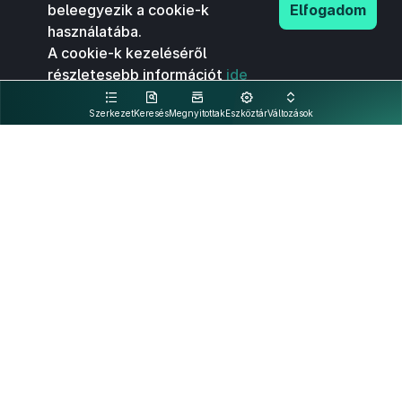
beleegyezik a cookie-k
Elfogadom
használatába.
A cookie-k kezeléséről
részletesebb információt
ide
kattintva olvashat.
Szerkezet
Keresés
Megnyitottak
Eszköztár
Változások
Kapcsolat
Felhasználási feltételek