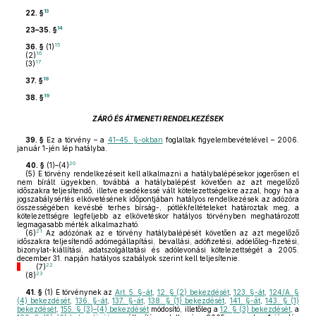
13
22. §
14
23–35. §
15
36. §
(1)
16
(2)
17
(3)
18
37. §
19
38. §
ZÁRÓ ÉS ÁTMENETI RENDELKEZÉSEK
39. §
Ez a törvény – a
41–45. §-okban
foglaltak figyelembevételével – 2006.
január 1-jén lép hatályba.
20
40. §
(1)–(4)
(5)
E törvény rendelkezéseit kell alkalmazni a hatálybalépésekor jogerősen el
nem bírált ügyekben, továbbá a hatálybalépést követően az azt megelőző
időszakra teljesítendő, illetve esedékessé vált kötelezettségekre azzal, hogy ha a
jogszabálysértés elkövetésének időpontjában hatályos rendelkezések az adózóra
összességében kevésbé terhes bírság-, pótlékfeltételeket határoztak meg, a
kötelezettségre legfeljebb az elkövetéskor hatályos törvényben meghatározott
legmagasabb mérték alkalmazható.
21
(6)
Az adózónak az e törvény hatálybalépését követően az azt megelőző
időszakra teljesítendő adómegállapítási, bevallási, adófizetési, adóelőleg-fizetési,
bizonylat-kiállítási, adatszolgáltatási és adólevonási kötelezettségét a 2005.
december 31. napján hatályos szabályok szerint kell teljesítenie.
22
(7)
23
(8)
41. §
(1)
E törvénynek az
Art. 5. §-át
,
12. § (2) bekezdését
,
123. §-át
,
124/A. §
(4) bekezdését
,
136. §-át
,
137. §-át
,
138. § (1) bekezdését
,
141. §-át
,
143. § (1)
bekezdését
,
155. § (3)–(4) bekezdését
módosító, illetőleg a
12. § (3) bekezdését
, a