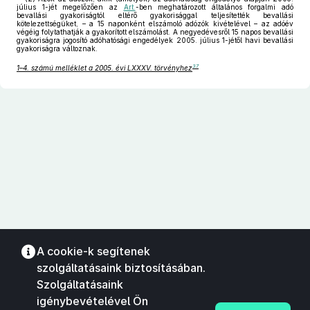
július 1-jét megelőzően az
Art.
-ben meghatározott általános forgalmi adó
bevallási gyakoriságtól eltérő gyakorisággal teljesítették bevallási
kötelezettségüket, – a 15 naponként elszámoló adózók kivételével – az adóév
végéig folytathatják a gyakorított elszámolást. A negyedévesről 15 napos bevallási
gyakoriságra jogosító adóhatósági engedélyek 2005. július 1-jétől havi bevallási
gyakoriságra változnak.
37
1–4. számú melléklet a 2005. évi LXXXV. törvényhez
A cookie-k segítenek
szolgáltatásaink biztosításában.
Szolgáltatásaink
igénybevételével Ön