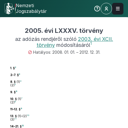
Nemzeti
Jogszabálytár
2005. évi LXXXV. törvény
az adózás rendjéről szóló
2003. évi XCII.
1
törvény
módosításáról
Hatályos: 2008. 01. 01. – 2012. 12. 31.
2
1. §
3
2–7. §
4
8. §
(1)
5
(2)
6
9. §
7
10. §
(1)
8
(2)
9
11–12. §
10
13. §
(1)–(2)
11
(3)
12
14–21. §