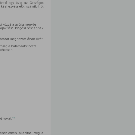
 követő egy évig az Országos
kézhezvételétől számított öt
eszi közzé a gyűjteményben.
ijavítást, kiegészítést annak
atározat meghozatalának évét,
róság a határozatot hozta.
lehessen.
48
ályokat,
 rendeletben állapítsa meg a