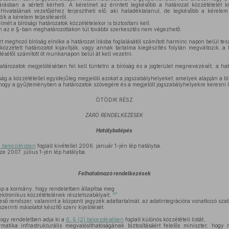
járásban a sértett kérheti. A kérelmet az érintett legkésőbb a határozat közzétételét
 Hivatalának vezetőjéhez terjesztheti elő, aki haladéktalanul, de legkésőbb a kérelem 
 a kérelem teljesítéséről.
lmét a bírósági határozatok közzétételekor is biztosítani kell.
 az e §-ban meghatározottakon túl további szerkesztés nem végezhető.
zt meghozó bíróság elnöke a határozat írásba foglalásától számított harminc napon belül t
zétett határozatot kijavítják, vagy annak tartalma kiegészítés folytán megváltozik, a k
ésétől számított öt munkanapon belül át kell vezetni.
atározatok megjelölésében fel kell tüntetni a bíróság és a jogterület megnevezését, a h
ság a közzététellel egyidejűleg megjelöli azokat a jogszabályhelyeket, amelyek alapján a bí
 hogy a gyűjteményben a határozatok szövegére és a megjelölt jogszabályhelyekre keresni 
ÖTÖDIK RÉSZ
ZÁRÓ RENDELKEZÉSEK
Hatálybalépés
) bekezdésben
foglalt kivétellel 2006. január 1-jén lép hatályba.
e 2007. július 1-jén lép hatályba.
Felhatalmazó rendelkezések
p a kormány, hogy rendeletben állapítsa meg
47
ktronikus közzétételének részletszabályait,
ő rendszer, valamint a központi jegyzék adattartalmát, az adatintegrációra vonatkozó szab
zerinti másolatot készítő szerv kijelölését.
hogy rendeletben adja ki a
6. § (2) bekezdésében
foglalt különös közzétételi listát,
matika infrastrukturális megvalósíthatóságának biztosításáért felelős miniszter, hogy