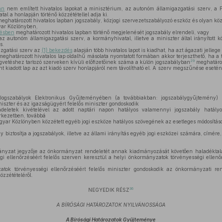
an
nem említett hivatalos lapokat a minisztérium, az autonóm államigazgatási szerv, a
al a honlapján történő közzététellel adja ki.
eghatározott hivatalos lapban jogszabály, közjogi szervezetszabályozó eszköz és olyan kö
ar Közlönyben,
désben
meghatározott hivatalos lapban történő megjelenését jogszabály elrendeli, vagy
 autonóm államigazgatási szerv, a kormányhivatal, illetve a miniszter által irányított k
s.
azgatási szerv az
(1) bekezdés
alapján több hivatalos lapot is kiadhat, ha azt ágazati jellege 
eghatározott hivatalos lap oldalhű másolata nyomtatott formában akkor terjeszthető, ha a
29
égvetéshez tartozó szerveken kívüli előfizetőinek száma a külön jogszabályban
meghatároz
nt kiadott lap az azt kiadó szerv honlapjáról nem távolítható el. A szerv megszűnése esetén
ogszabályok Elektronikus Gyűjteményében (a továbbiakban: jogszabálygyűjtemény)
niszter és az igazságügyért felelős miniszter gondoskodik
eletek kivételével az adott naptári napon hatályos valamennyi jogszabály hatály
rkezetben, továbbá
agyar Közlönyben közzétett egyéb jogi eszköze hatályos szövegének az esetleges módosítá
biztosítja a jogszabályok, illetve az állami irányítás egyéb jogi eszközei számára, címére
nyzat jegyzője az önkormányzat rendeletét annak kiadmányozását követően haladéktalan
i ellenőrzéséért felelős szerven keresztül a helyi önkormányzatok törvényességi ellenőr
tok törvényességi ellenőrzéséért felelős miniszter gondoskodik az önkormányzati re
özzétételéről.
36
NEGYEDIK RÉSZ
A BÍRÓSÁGI HATÁROZATOK NYILVÁNOSSÁGA
A Bírósági Határozatok Gyűjteménye