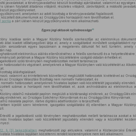
sító javaslatokat, a törvényjavaslathoz készült bizottsági ajánlásokat, valamint az egységes 
 ülésen folytatott általános vitájáról, részletes vitájáról, záróvitájáról, a módosító javaslat
észült jegyzőkönyveket,
gyzőkönyveit, amelyeken az adott bizottság a törvényjavaslattal foglalkozott.
 közzétett dokumentumok az Országgyűlés honlapjáról nem távolíthatóak el.
)
pontja
a zárt ülésen készült jegyzőkönyvekre nem alkalmazható.
16
Egyes jogi aktusok nyilvánossága
öny kiadása során a Magyar Közlöny felelős szerkesztője az elektronikus dokumentu
ató által kiadott időbélyegzővel látja el, amely e szolgáltatást minősített szolgáltatóként 
külön sorozatának egyes lapszámain a megjelenés dátumát fel kell tüntetni, amely 
ári nap.
határozott elektronikus aláírás ellenőrzéséhez a felelős szerkesztő és a helyettesítésére 
kormányzati portálnak a Magyar Közlöny közzétételére szolgáló oldalán érhetőek el.
galkotásról szóló törvényben meghatározottak mellett tartalmazza
n határozatait és végzéseit, amelyeknek a Magyar Közlönyben való közzétételét az Alkotm
at,
zottság állásfoglalásait,
almazó, valamint az érintetteknek közvetlenül megküldött határozatok kivételével az Ország
és az Országos Választási Bizottság nem normatív határozatait, és
ormatív határozatait, amelyeknek hivatalos lapban való közzétételét jogszabály elrendeli.
étett számai a honlapról nem távolíthatóak el, azok archiválására az elektronikus ar
ni.
Közlöny oldalhű másolatát papíron megküldi a köztársasági elnöknek, az Országgyűlés el
óság elnökének, az Országos Széchényi Könyvtárnak és az Országgyűlési Könyvtárnak.
hű másolata papíron, illetve digitális adathordozón is terjeszthető.
etben kijelölt szerv kérelemre, igazgatási szolgáltatási díj ellenében a Magyar Közlön
ít.
Értesítő a jogalkotásról szóló törvényben meghatározottak mellett tartalmazza azokat a
más hivatalos lapban való közzétételét jogszabály elrendeli vagy a közzététel kezde
ényezi.
12. § (3) bekezdésében
meghatározott jogi aktusokra, valamint a Közbeszerzési Értesí
ivatala hivatalos lapjában közzétenni rendelt közleményekre nem kell alkalmazni.