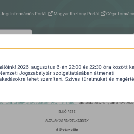
Jogi Információs Portál
Magyar Közlöny Portál
Céginformáció
2005. évi XC. törvény
nálóink! 2026. augusztus 8-án 22:00 és 22:30 óra között ka
1
az elektronikus információszabadságról
Nemzeti Jogszabálytár szolgáltatásában átmeneti
Hatályos: 2011. 12. 22. – 2011. 12. 31.
kadásokra lehet számítani. Szíves türelmüket és megért
tmány 2. § (1) bekezdésében
biztosított jogállamiság, valamint a
61. § (1) bekezdésébe
rjesztéséhez való alapvető jog érvényesülése érdekében a személyes adatok védelm
évi LXIII. törvény (a továbbiakban: Avtv.) 19. §-ában
foglaltakkal összhangban a következő t
ELSŐ RÉSZ
ÁLTALÁNOS RENDELKEZÉSEK
A törvény célja