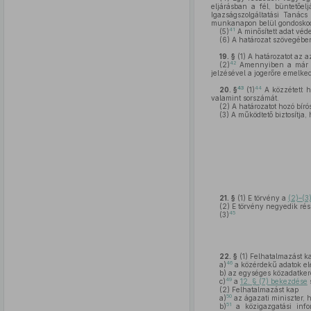
eljárásban a fél, büntetőel
Igazságszolgáltatási Tanács
munkanapon belül gondoskodik
41
(5)
A minősített adat véde
(6)
A határozat szövegében
19. §
(1)
A határozatot az a
42
(2)
Amennyiben a már köz
jelzésével a jogerőre emelked
43
44
20. §
(1)
A közzétett h
valamint sorszámát.
(2)
A határozatot hozó bíró
(3)
A működtető biztosítja,
21. §
(1)
E törvény a
(2)–(3
(2)
E törvény negyedik rész
45
(3)
22. §
(1)
Felhatalmazást ka
46
a)
a közérdekű adatok ele
b)
az egységes közadatkeres
49
c)
a
12. § (7) bekezdése
s
(2)
Felhatalmazást kap
50
a)
az ágazati miniszter, 
51
b)
a közigazgatási infor