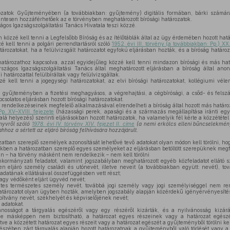
zatok Gyűjteményében (a továbbiakban: gyűjtemény) digitális formában, bárki számára
entesen hozzáférhetőek az e törvényben meghatározott bírósági határozatok.
gos Igazságszolgáltatási Tanács Hivatala teszi közzé.
özzé kell tenni a Legfelsőbb Bíróság és az ítélőtáblák által az ügy érdemében hozott hatá
kell tenni a polgári perrendtartásról szóló
1952. évi III. törvény (a továbbiakban: Pp.) XX
rozatokat, ha a felülvizsgált határozatot egyfokú eljárásban hozták, és a bíróság határo
határozathoz kapcsolva, azzal egyidejűleg közzé kell tenni mindazon bírósági és más hat
zágos Igazságszolgáltatási Tanács által meghatározott eljárásban a bíróság által anonim
 határozattal felülbíráltak vagy felülvizsgáltak.
kell tenni a jogegységi határozatokat, az elvi bírósági határozatokat, kollégiumi véle
gyűjteményben a fizetési meghagyásos, a végrehajtási, a cégbírósági, a csőd- és felszá
solatos eljárásban hozott bírósági határozatokat.
 rendelkezéseinek megfelelő alkalmazásával elrendelheti a bíróság által hozott más határoza
Pp. XV–XVIII. fejezete
(házassági perek, apasági és a származás megállapítása iránti egyé
á helyezés) szerinti eljárásokban hozott határozatok, ha valamelyik fél kérte a közzététel
nyvről szóló
1978. évi IV. törvény XIV. fejezet II. címe
(a nemi erkölcs elleni bűncselekmény
hoz a sértett az eljáró bíróság felhívására hozzájárult.
atban szereplő személyek azonosítását lehetővé tevő adatokat olyan módon kell törölni, hog
kben a határozatban szereplő egyes személyeket az eljárásban betöltött szerepüknek megfe
an – ha törvény másként nem rendelkezik – nem kell törölni
kormányzati feladatot, valamint jogszabályban meghatározott egyéb közfeladatot ellátó s
 eljáró személy családi és utónevét, illetve neveit (a továbbiakban együtt: nevét), tov
adatának ellátásával összefüggésben vett részt;
gy védőként eljárt ügyvéd nevét;
tes természetes személy nevét, továbbá jogi személy vagy jogi személyiséggel nem re
tározatot olyan ügyben hozták, amelyben jogszabály alapján közérdekű igényérvényesíté
ítvány nevét, székhelyét és képviselőjének nevét;
 adatokat.
sságot a tárgyalás egészéről vagy egy részéről kizárták, és a nyilvánosság kizárá
me másképpen nem biztosítható, a határozat egyes részeinek vagy a határozat egés
etve a közzétett határozat egyes részeit vagy a határozat egészét a gyűjteményből törölni kel
zében zárt tárgyalás alapján hozott határozatnak a gyűjteményből való törlését vagy a k