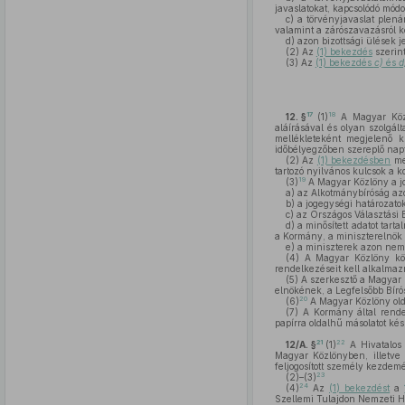
javaslatokat, kapcsolódó módo
c)
a törvényjavaslat plenáris
valamint a zárószavazásról k
d)
azon bizottsági ülések je
(2)
Az
(1) bekezdés
szerint
(3)
Az
(1) bekezdés
c)
és
d
17
18
12. §
(1)
A Magyar Közl
aláírásával és olyan szolgált
mellékleteként megjelenő 
időbélyegzőben szereplő napt
(2)
Az
(1) bekezdésben
meg
tartozó nyilvános kulcsok a 
19
(3)
A Magyar Közlöny a jo
a)
az Alkotmánybíróság azo
b)
a jogegységi határozatok
c)
az Országos Választási Bi
d)
a minősített adatot tart
a Kormány, a miniszterelnök 
e)
a miniszterek azon nem n
(4)
A Magyar Közlöny közz
rendelkezéseit kell alkalmaz
(5)
A szerkesztő a Magyar 
elnökének, a Legfelsőbb Bír
20
(6)
A Magyar Közlöny oldal
(7)
A Kormány által rendel
papírra oldalhű másolatot kész
21
22
12/A. §
(1)
A Hivatalos 
Magyar Közlönyben, illetve 
feljogosított személy kezdem
23
(2)–(3)
24
(4)
Az
(1) bekezdést
a
Szellemi Tulajdon Nemzeti H