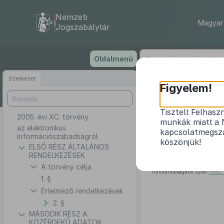
Nemzeti
Magyar 
Jogszabálytár
Ugrás
Oldalmenü
a
tartalomra
Szerkezet
Figyelem!
Tisztelt Felhasz
2005. évi XC. törvény
munkák miatt a 
az elektronikus
kapcsolatmegsza
információszabadságról
köszönjük!
ELSŐ RÉSZ ÁLTALÁNOS
RENDELKEZÉSEK
Az Országgyűlés az
Alko
A törvény célja
megismerhetőségéhez és te
nyilvánosságáról szóló
1992. 
1. §
Értelmező rendelkezések
2. §
MÁSODIK RÉSZ A
KÖZÉRDEKŰ ADATOK