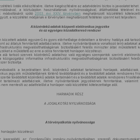
étételi listák elkészítésére, illetve kiegészítésére az adatvédelmi biztos is javaslatot tehet.
lásával, a köztulajdon használatának nyilvánosságával, átláthatóbbá tételével és
k módosításáról szóló
2003. évi XXIV. törvényben
meghatározott közzétételi kötelezet
gyütt, a közzététel módjának e törvényben meghatározott feltételei szerint kell teljesíteni.
A közérdekű adatok központi elektronikus jegyzéke
és az egységes közadatkereső rendszer
 közzétett adatok egyszerű és gyors elérhetősége érdekében a törvény hatálya alá tartoz
nt az általuk fenntartott adatbázisokra, illetve nyilvántartásokra vonatkozó leíró adatokat a
frastrukturális megvalósíthatóságának biztosításáért felelős miniszter által működtetett 
yzéket a működtető az erre a célra fenntartott honlapon közzéteszi.
 alá tartozó szervek közérdekű adataihoz való egységes szempontok szerinti elektroni
a közigazgatási informatika infrastrukturális megvalósíthatóságának biztosításáért felelő
zer biztosítja.
ndoskodik a kezelésében lévő, közérdekű adatokat tartalmazó honlapok, adatbázisok, i
nikus jegyzék működtetőjének történő továbbításáról és a továbbított adatok rendszeres fris
erbe továbbított közérdekű adatok tartalmáért és a továbbított adatok rendszeres frissítéséé
tartalmazó adatbázisok, illetve nyilvántartások jegyzékének fenntartása, valamin
nem mentesíti az adatfelelőst a honlapon való közzététel kötelezettsége alól.
HARMADIK RÉSZ
A JOGALKOTÁS NYILVÁNOSSÁGA
A törvényalkotás nyilvánossága
honlapján közzéteszi
z kapcsolódó, az Országgyűlés iromány-nyilvántartásában szereplő dokumentumokat