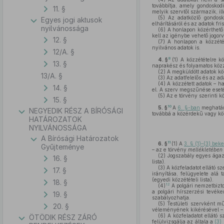
továbbítja, amely gondoskod
11. §
melyik szervtől származik, il
(5)
Az adatközlő gondosko
Egyes jogi aktusok
elhárításáról és az adatok fris
nyilvánossága
(6)
A honlapon közérthető 
kell az igénybe vehető jogorvo
12. §
(7)
A honlapon a közzétét
nyilvános adatok is.
12/A. §
8
4. §
(1)
A közzétételre kö
13. §
naprakész és folyamatos közz
(2)
A megküldött adatok közz
13/A. §
(3)
Az adatfelelős és az ad
(4)
A közzétett adatok – ha
14. §
el. A szerv megszűnése esetén
(5)
Az e törvény szerinti k
15. §
10
5. §
A
6. §-ban
meghatáro
NEGYEDIK RÉSZ A BÍRÓSÁGI
továbbá a közérdekű vagy köz
HATÁROZATOK
NYILVÁNOSSÁGA
A Bírósági Határozatok
11
6. §
(1)
A
3. § (1)–(3) be
Gyűjteménye
– az e törvény
mellékletében
(2)
Jogszabály egyes ágaza
16. §
lista).
(3)
A közfeladatot ellátó s
17. §
irányítása, felügyelete alá
(egyedi közzétételi lista).
18. §
12
(4)
A polgári nemzetbizton
a polgári hírszerzési tevéke
19. §
szabályozhatja.
(5)
Testületi szervként műk
20. §
véleményének kikérésével – a
(6)
A közfeladatot ellátó 
ÖTÖDIK RÉSZ ZÁRÓ
felülvizsgálja az általa a
(3)