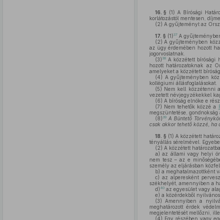
16. §
(1)
A Bírósági Határo
korlátozástól mentesen, díjm
(2)
A gyűjteményt az Orszá
37
17. §
(1)
A gyűjteményben k
(2)
A gyűjteményben közzé 
az ügy érdemében hozott hatá
jogorvoslatnak.
38
(3)
A közzétett bírósági 
hozott határozatoknak az Ors
amelyeket a közzétett bírósági
(4)
A gyűjteményben közzé 
kollégiumi állásfoglalásokat.
(5)
Nem kell közzétenni a 
vezetett névjegyzékekkel kapc
(6)
A bíróság elnöke e rész
(7)
Nem tehetők közzé a
megszüntetése, gondnokság al
39
(8)
A Büntető Törvénykö
csak akkor tehető közzé, ha ah
18. §
(1)
A közzétett határoz
tényállás sérelmével. Egyebe
(2)
A közzétett határozatb
a)
az állami vagy helyi ön
nem tesz – az e minőségében
személy az eljárásban közfel
b)
a meghatalmazottként va
c)
az alperesként pervesz
székhelyét, amennyiben a ha
40
d)
az egyesület vagy alap
e)
a közérdekből nyilvános
(3)
Amennyiben a nyilváno
meghatározott érdek védel
megjelentetését mellőzni, ill
(4)
Egy részében vagy egés