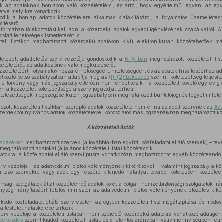
ik az adatoknak honlapon való közzétételéről, és arról, hogy egyértelmű legyen, az eg
letve melyikre vonatkozik.
dik a honlap adatok közzétételére alkalmas kialakításáról, a folyamatos üzemeltetés
sítéséről.
formában tájékoztatást kell adni a közérdekű adatok egyedi igénylésének szabályairól. A
slati lehetőségek ismertetését is.
eli listákon meghatározott közérdekű adatokon kívül elektronikusan közzétehetőek m
telezett adatfelelős szerv vezetője gondoskodik a
6. §-ban
meghatározott közzétételi lis
étételéről, az adatközlőnek való megküldéséről.
étételéért, folyamatos hozzáférhetőségéért, hitelességéért és az adatok frissítéséért az ada
atközlő belső szabályzatban állapítja meg az
(1)–(2) bekezdés
szerinti kötelezettség teljesí
 e törvény vagy más jogszabály eltérően nem rendelkezik – a közzétételt követő egy évig 
 a közzététel kötelezettsége a szerv jogutódját terheli.
ötelezettségek megszegése külön jogszabályban meghatározott büntetőjogi és fegyelmi felel
zott közzétételi listákban szereplő adatok közzététele nem érinti az adott szervnek az
Av
érdekből nyilvános adatok közzétételével kapcsolatos más jogszabályban meghatározott köt
A közzétételi listák
kezdésében
meghatározott szervek (a továbbiakban együtt: közfeladatot ellátó szervek) – 
meghatározott adatokat (általános közzétételi lista) közzéteszik.
tokra, a közfeladatot ellátó szervtípusra vonatkozóan meghatározhat egyéb közzéteendő a
zerv vezetője – az adatvédelmi biztos véleményének kikérésével –, valamint jogszabály a köz
 tartozó szervekre vagy azok egy részére kiterjedő hatállyal további kötelezően közzéte
sági szolgálatok által közzéteendő adatok körét a polgári nemzetbiztonsági szolgálatok irán
nység irányításáért felelős miniszter az adatvédelmi biztos véleményének előzetes kikér
ödő közfeladatot ellátó szerv esetén az egyedi közzétételi lista megállapítása és módos
 testület hatáskörébe tartozik.
szerv vezetője a közzétételi listában nem szereplő közérdekű adatokra vonatkozó adatigé
 bekezdés
szerint kiadott közzétételi listát, és a jelentős arányban vagy mennyiségben fel