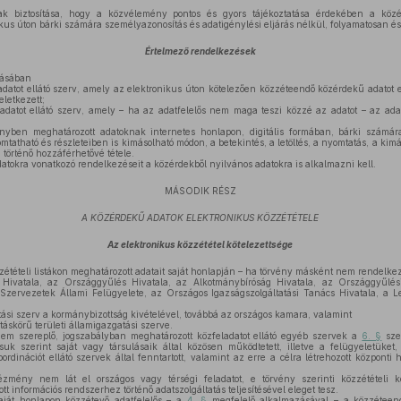
k biztosítása, hogy a közvélemény pontos és gyors tájékoztatása érdekében a köz
ikus úton bárki számára személyazonosítás és adatigénylési eljárás nélkül, folyamatosan 
Értelmező rendelkezések
zásában
datot ellátó szerv, amely az elektronikus úton kötelezően közzéteendő közérdekű adatot elő
letkezett;
datot ellátó szerv, amely – ha az adatfelelős nem maga teszi közzé az adatot – az adatfe
yben meghatározott adatoknak internetes honlapon, digitális formában, bárki számára
mtatható és részleteiben is kimásolható módon, a betekintés, a letöltés, a nyomtatás, a kimás
 történő hozzáférhetővé tétele.
tokra vonatkozó rendelkezéseit a közérdekből nyilvános adatokra is alkalmazni kell.
MÁSODIK RÉSZ
A KÖZÉRDEKŰ ADATOK ELEKTRONIKUS KÖZZÉTÉTELE
Az elektronikus közzététel kötelezettsége
zétételi listákon meghatározott adatait saját honlapján – ha törvény másként nem rendelkez
Hivatala, az Országgyűlés Hivatala, az Alkotmánybíróság Hivatala, az Országgyűlési
zervezetek Állami Felügyelete, az Országos Igazságszolgáltatási Tanács Hivatala, a 
ási szerv a kormánybizottság kivételével, továbbá az országos kamara, valamint
áskörű területi államigazgatási szerve.
m szereplő, jogszabályban meghatározott közfeladatot ellátó egyéb szervek a
6. §
szer
suk szerint saját vagy társulásaik által közösen működtetett, illetve a felügyeletüket
rdinációt ellátó szervek által fenntartott, valamint az erre a célra létrehozott központi h
zmény nem lát el országos vagy térségi feladatot, e törvény szerinti közzétételi k
 információs rendszerhez történő adatszolgáltatás teljesítésével eleget tesz.
ját honlapon közzétevő adatfelelős – a
4. §
megfelelő alkalmazásával – a közzéteend