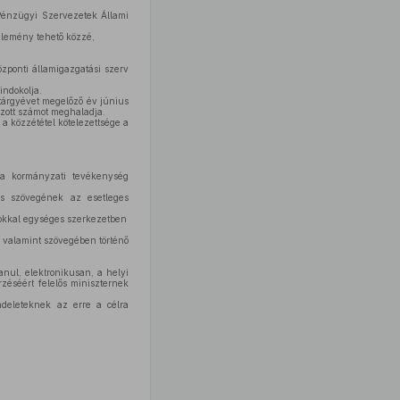
 Pénzügyi Szervezetek Állami
zlemény tehető közzé,
özponti államigazgatási szerv
indokolja.
 tárgyévet megelőző év június
ott számot meghaladja.
 a közzététel kötelezettsége a
 a kormányzati tevékenység
os szövegének az esetleges
sokkal egységes szerkezetben
, valamint szövegében történő
ul, elektronikusan, a helyi
zéséért felelős miniszternek
ndeleteknek az erre a célra