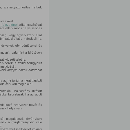
, személyazonosítás nélkül,
rozatokat.
. fejezetének
alkalmazásával
zata ellen nincs helye rendes
ósági vagy egyéb szerv által
izált digitális másolatát is,
ményeket, elvi döntéseket és
molási, valamint a bíróságon
t közzétételét is.
b perek, a szülői felügyelet
 mellőzését.
ek) alapján hozott határozat
y az ne járjon a megállapított
lelően kell megjelölni.
zerv és – ha törvény kivételt
ábbá beosztását, ha az adott
ndelkező szervezet nevét és
snek helye van;
sát megalapozó, törvényben
zének a gyűjteményben való
l.
özzététel mellőzését polgári