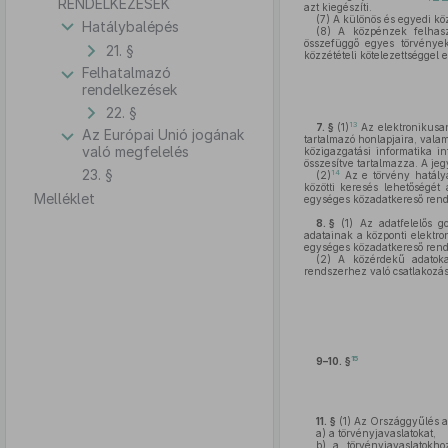
RENDELKEZÉSEK
azt kiegészíti.
(7)
A különös és egyedi közz
Hatálybalépés
(8)
A közpénzek felhaszná
összefüggő egyes törvénye
21. §
közzétételi kötelezettséggel e
Felhatalmazó
rendelkezések
22. §
13
7. §
(1)
Az elektronikusan
Az Európai Unió jogának
tartalmazó honlapjaira, valami
való megfelelés
közigazgatási informatika in
összesítve tartalmazza. A jeg
23. §
14
(2)
Az e törvény hatálya
közötti keresés lehetőségét 
Melléklet
egységes közadatkereső rends
8. §
(1)
Az adatfelelős go
adatainak a központi elektro
egységes közadatkereső rendsz
(2)
A közérdekű adatokat 
rendszerhez való csatlakozás 
15
9–10. §
11. §
(1)
Az Országgyűlés a 
a)
a törvényjavaslatokat,
b)
a törvényjavaslatokho