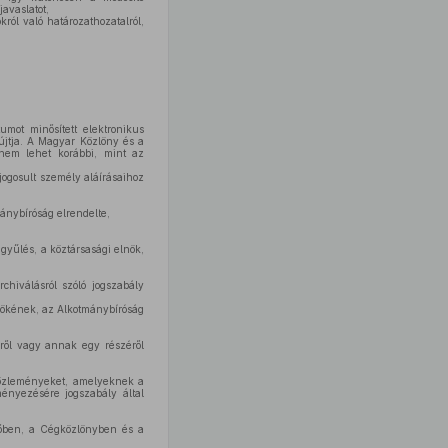
javaslatot,
okról való határozathozatalról,
mot minősített elektronikus
nyújtja. A Magyar Közlöny és a
nem lehet korábbi, mint az
jogosult személy aláírásaihoz
ánybíróság elrendelte,
gyűlés, a köztársasági elnök,
chiválásról szóló jogszabály
nökének, az Alkotmánybíróság
yről vagy annak egy részéről
 közleményeket, amelyeknek a
ményezésére jogszabály által
tőben, a Cégközlönyben és a