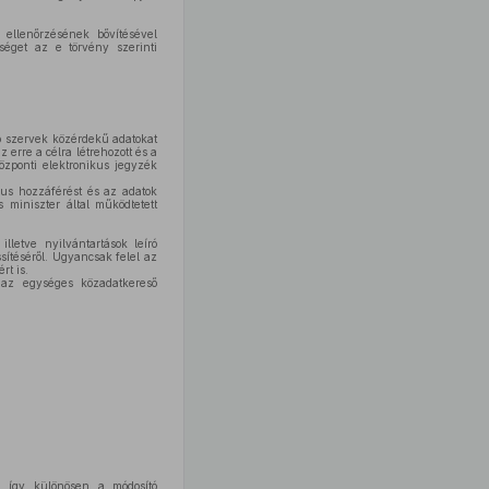
 ellenőrzésének bővítésével
tséget az e törvény szerinti
ó szervek közérdekű adatokat
z erre a célra létrehozott és a
központi elektronikus jegyzék
kus hozzáférést és az adatok
s miniszter által működtetett
lletve nyilvántartások leíró
sítéséről. Ugyancsak felel az
rt is.
t az egységes közadatkereső
, így különösen a módosító