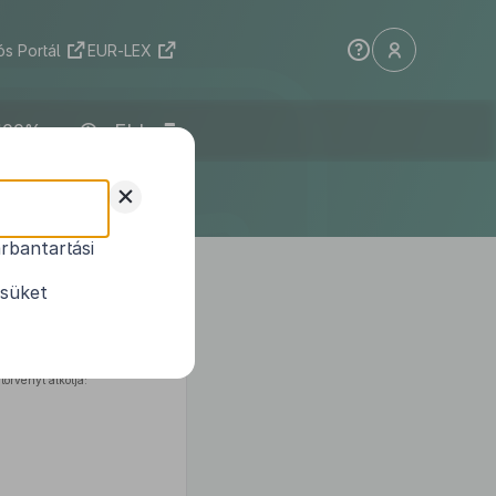
s Portál
EUR-LEX
ELI
+
rbantartási
ésüket
n
biztosított közérdekű adatok
éről és a közérdekű adatok
örvényt alkotja: