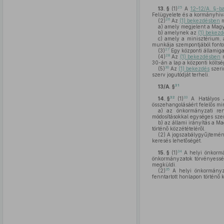
25
13. §
(1)
A
12–12/A. §-b
Felügyelete és a kormányhivat
26
(2)
Az
(1) bekezdésben
m
a)
amely megjelent a Magy
b)
amelynek az
(1) bekez
c)
amely a minisztérium, az
munkája szempontjából fonto
27
(3)
Egy központi államig
28
(4)
Az
(1) bekezdésben
m
30-án a lap a központi költs
30
(5)
Az
(1) bekezdés
szeri
szerv jogutódját terheli.
31
13/A. §
32
33
14. §
(1)
A Hatályos J
összehangolásáért felelős mi
a)
az önkormányzati rend
módosításokkal egységes sze
b)
az állami irányítás a M
történő közzétételéről.
(2)
A jogszabálygyűjtemény 
keresés lehetőségét.
34
15. §
(1)
A helyi önkormá
önkormányzatok törvényesség
megküldi.
35
(2)
A helyi önkormányza
fenntartott honlapon történő k