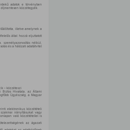
érdekű adatok e törvényben
és díjmentesen közzétegyék.
állította, illetve amelynek a
lelős által hozzá eljuttatott
, személyazonosítás nélkül,
olás és a hálózati adatátvitel
ik – közzéteszi
 Biztos Hivatala, az Állami
Legfőbb Ügyészség, a Magyar
inti elektronikus közzétételi
, szakmai irányításukat vagy
onlapon való közzététellel is
ötelezettségének az ágazati
ő adatokat az adatközlőnek