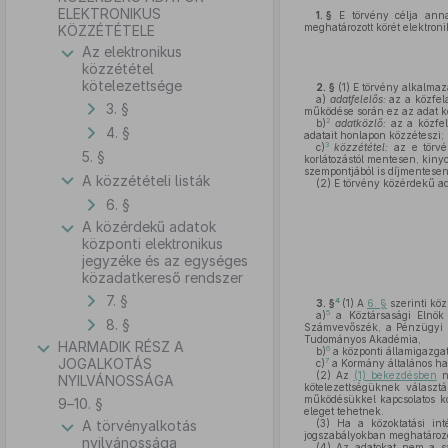
ELEKTRONIKUS
1. §
E törvény célja anna
meghatározott körét elektron
KÖZZÉTÉTELE
Az elektronikus
közzététel
kötelezettsége
2. §
(1)
E törvény alkalma
a)
adatfelelős:
az a közfela
3. §
működése során ez az adat ke
2
b)
adatközlő:
az a közfela
4. §
adatait honlapon közzéteszi;
3
c)
közzététel:
az e törvén
5. §
korlátozástól mentesen, kinyo
szempontjából is díjmentesen
A közzétételi listák
(2)
E törvény közérdekű ada
6. §
A közérdekű adatok
központi elektronikus
jegyzéke és az egységes
közadatkereső rendszer
7. §
4
3. §
(1)
A
6. §
szerinti köz
5
a)
a Köztársasági Elnök 
8. §
Számvevőszék, a Pénzügyi S
Tudományos Akadémia,
HARMADIK RÉSZ A
6
b)
a központi államigazgat
JOGALKOTÁS
7
c)
a Kormány általános hat
(2)
Az
(1) bekezdésben
ne
NYILVÁNOSSÁGA
kötelezettségüknek választá
működésükkel kapcsolatos koo
9–10. §
eleget tehetnek.
A törvényalkotás
(3)
Ha a közoktatási inté
jogszabályokban meghatározott
nyilvánossága
(4)
Az adatokat nem a sa