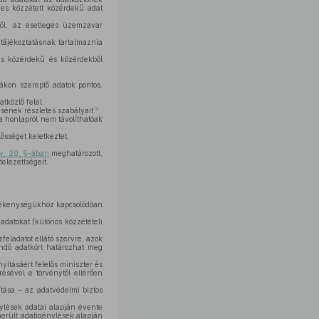
yes közzétett közérdekű adat
ről, az esetleges üzemzavar
 tájékoztatásnak tartalmaznia
ás közérdekű és közérdekből
tákon szereplő adatok pontos,
tközlő felel.
9
tésének részletes szabályait.
a honlapról nem távolíthatóak
ősséget keletkeztet.
tv. 20. §-ában
meghatározott,
elezettségeit.
tevékenységükhöz kapcsolódóan
datokat (különös közzétételi
feladatot ellátó szervre, azok
endő adatkört határozhat meg
yításáért felelős miniszter és
ésével e törvénytől eltérően
ítása – az adatvédelmi biztos
nylések adatai alapján évente
merült adatigénylések alapján