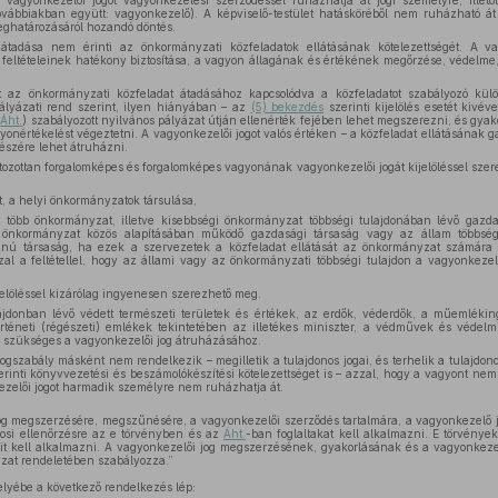
a vagyonkezelői jogot vagyonkezelési szerződéssel ruházhatja át jogi személyre, illet
ovábbiakban együtt: vagyonkezelő). A képviselő-testület hatásköréből nem ruházható á
eghatározásáról hozandó döntés.
átadása nem érinti az önkormányzati közfeladatok ellátásának kötelezettségét. A v
 feltételeinek hatékony biztosítása, a vagyon állagának és értékének megőrzése, védelme
t az önkormányzati közfeladat átadásához kapcsolódva a közfeladatot szabályozó kül
 pályázati rend szerint, ilyen hiányában – az
(5) bekezdés
szerinti kijelölés esetét kivév
:
Áht.
) szabályozott nyilvános pályázat útján ellenérték fejében lehet megszerezni, és gyakor
onértékelést végeztetni. A vagyonkezelői jogot valós értéken – a közfeladat ellátásának ga
részére lehet átruházni.
tozottan forgalomképes és forgalomképes vagyonának vagyonkezelői jogát kijelöléssel sze
 a helyi önkormányzatok társulása,
öbb önkormányzat, illetve kisebbségi önkormányzat többségi tulajdonában lévő gazd
és önkormányzat közös alapításában működő gazdasági társaság vagy az állam többségi
znú társaság, ha ezek a szervezetek a közfeladat ellátását az önkormányzat számára 
al a feltétellel, hogy az állami vagy az önkormányzati többségi tulajdon a vagyonkez
jelöléssel kizárólag ingyenesen szerezhető meg.
jdonban lévő védett természeti területek és értékek, az erdők, véderdők, a műemlékinga
történeti (régészeti) emlékek tekintetében az illetékes miniszter, a védművek és védel
a szükséges a vagyonkezelői jog átruházásához.
ogszabály másként nem rendelkezik – megilletik a tulajdonos jogai, és terhelik a tulajdono
zerinti könyvvezetési és beszámolókészítési kötelezettséget is – azzal, hogy a vagyont nem
ezelői jogot harmadik személyre nem ruházhatja át.
g megszerzésére, megszűnésére, a vagyonkezelői szerződés tartalmára, a vagyonkezelő jog
onosi ellenőrzésre az e törvényben és az
Áht.
-ban foglaltakat kell alkalmazni. E törvény
t kell alkalmazni. A vagyonkezelői jog megszerzésének, gyakorlásának és a vagyonkeze
yzat rendeletében szabályozza.”
lyébe a következő rendelkezés lép: