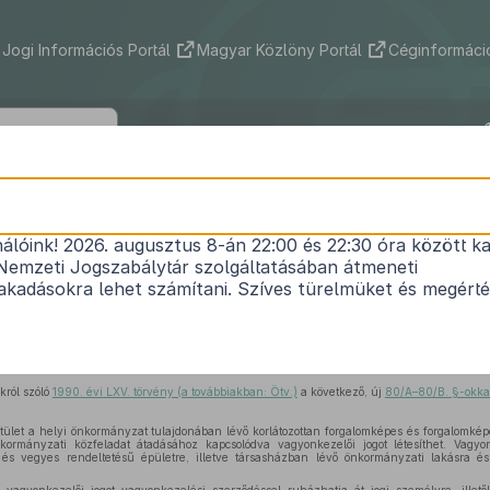
Jogi Információs Portál
Magyar Közlöny Portál
Céginformáció
2005. évi XCII. törvény
nálóink! 2026. augusztus 8-án 22:00 és 22:30 óra között ka
ányzatokról szóló
1990. évi LXV. törvény
, az államh
Nemzeti Jogszabálytár szolgáltatásában átmeneti
VIII. törvény
és az ingatlan-nyilvántartásról szóló
kadásokra lehet számítani. Szíves türelmüket és megért
1
törvény
módosításáról
Hatályos: 2007. 07. 01. – 2012. 06. 26.
król szóló
1990. évi LXV. törvény (a továbbiakban: Ötv.)
a következő, új
80/A–80/B. §-okka
stület a helyi önkormányzat tulajdonában lévő korlátozottan forgalomképes és forgalomk
kormányzati közfeladat átadásához kapcsolódva vagyonkezelői jogot létesíthet. Vagyon
 és vegyes rendeltetésű épületre, illetve társasházban lévő önkormányzati lakásra és