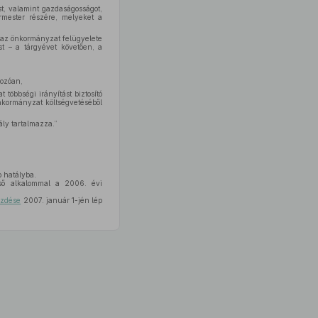
t, valamint gazdaságosságot,
rmester részére, melyeket a
t az önkormányzat felügyelete
ést – a tárgyévet követően, a
kozóan,
többségi irányítást biztosító
nkormányzat költségvetéséből
ály tartalmazza.”
p hatályba.
lső alkalommal a 2006. évi
ezdése
2007. január 1-jén lép