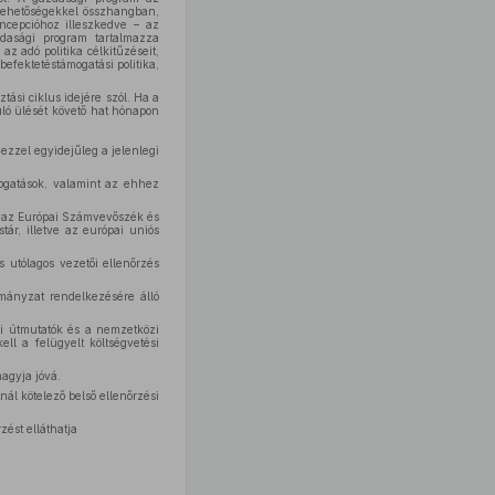
 lehetőségekkel összhangban,
oncepcióhoz illeszkedve – az
azdasági program tartalmazza
az adó politika célkitűzéseit,
efektetéstámogatási politika,
tási ciklus idejére szól. Ha a
uló ülését követő hat hónapon
ezzel egyidejűleg a jelenlegi
mogatások, valamint az ehhez
át az Európai Számvevőszék és
stár, illetve az európai uniós
s utólagos vezetői ellenőrzés
rmányzat rendelkezésére álló
ni útmutatók és a nemzetközi
ll a felügyelt költségvetési
hagyja jóvá.
ál kötelező belső ellenőrzési
zést elláthatja