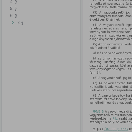
(2) A képviselő-testület 
4. §
rendelkező szervezetre (a t
megkötéséről, tartalmának m
5. §
(3) A vagyonkezelői jog 
6. §
önkormányzati feladatellátás
érdekében történhet.
7. §
(4) A vagyonkezelői jogo
feltételek és eljárási rend,
törvényben (a továbbiakban
az önkormányzat köteles vagy
a legelőnyösebb ajánlattevő 
(5) Az önkormányzat korlá
közfeladatot átvállaló
a)
más helyi önkormányzat,
b)
az önkormányzat vagy t
társaság, illetőleg állam 
gazdasági társaság, közhas
tevékenységként végzik, azz
fennáll.
(6) A vagyonkezelői jog ki
(7) Az önkormányzati tula
kulturális javak, valamint 
illetékes szerv hozzájárulás
(8) A vagyonkezelőt – ha j
számvitelről szóló törvény s
terhelheti meg, és a vagyonk
80/B. §
A vagyonkezelői jo
vagyonkezelő feletti tulajd
kérdésekben a
Ptk.
szabályai
szabályait a helyi önkormán
2. §
Az
Ötv. 88. §-ának
he