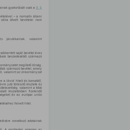
ogainak gyakorlását csak a
9. §
vételével – a normatív állami
 célra átvett bevételei nem
és járulékainak, valamint
 csökkentett saját bevétel éves
lások beszedéséből származó
kormányzatot megillető bírság,
ából származó bevétel, amely
alt, valamint az önkormányzat
 a likvid hitelt és kamatát),
vre jutó törlesztő részlete és
ötelezettség; valamint a több
alatt részletekben fizetendő
tségeket és az európai uniós
etéséhez felvett hitel.
kelésére vonatkozó adatainak
zól. A gazdasági program az