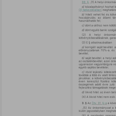
88. §
„(1) A helyi önkormá
a)
közalapítványt hozhat lét
(3) bekezdésében
meghatározo
b)
hitelt vehet fel és köt
hozzájárulás, az állami tá
használhatók fel;
c)
dönt a célhoz nem kötött 
d)
dönt egyéb banki szolgál
(2) A helyi önkormányz
kötvénykibocsátásának, garanc
(3) E § alkalmazásában
a)
korrigált saját bevétel: 
előirányzatának 70%-a, és 
bevétel,
b)
saját bevétel: a helyi a
az osztalékbevétel, azon ön
ugyanazon vagyontárgyra vona
egyéb sajátos bevételei,
c)
rövid lejáratú kötelezet
továbbá a több év alatt törle
járulékai; a kötvénykibocsát
éven keresztül fizetési köt
összegének adott évre jutó 
fejlesztési támogatások megel
d)
likvid hitel: az éven bel
(4) A likvid hitel nem esik 
3. §
Az
Ötv. 91. §-a
a köve
„(5) Az önkormányzat a kö
külön jogszabályban meghatá
(6) A gazdasági program