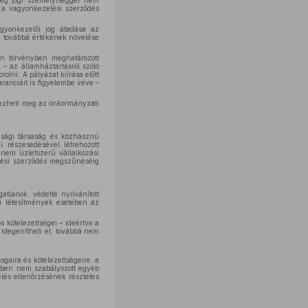
őleg jogi személyiséggel nem
t a vagyonkezelési szerződés
agyonkezelői jog átadása az
, továbbá értékének növelése
ön törvényben meghatározott
e – az államháztartásról szóló
olni. A pályázat kiírása előtt
ranciáit is figyelembe véve –
rezheti meg az önkormányzati
asági társaság és közhasznú
 részesedésével létrehozott
nem üzletszerű vállalkozási
elési szerződés megszűnéséig
tlanok, védetté nyilvánított
mi létesítmények esetében az
s kötelezettségei – ideértve a
 idegenítheti el, továbbá nem
aira és kötelezettségeire, a
ekben nem szabályozott egyéb
lés ellenőrzésének részletes