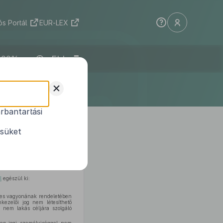
s Portál
EUR-LEX
ELI
+
rbantartási
áztartásról szóló
1997. évi CXLI.
ésüket
l
egészül ki:
épes vagyonának rendeletében
kezelői jog nem létesíthető
 nem lakás céljára szolgáló