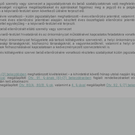
égző személy vagy szervezet a jogszabályoknak és belső szabályzatoknak való megfelelés
sséget vizsgálva megállapításokat és ajánlásokat fogalmaz meg a jegyző és a polgá
 a képviselő-testület soron következő ülésére terjeszt elő.
yévre vonatkozó – külön jogszabályban meghatározott – éves ellenőrzési jelentést, valamin
ervek éves ellenőrzési jelentései alapján készített éves összefoglaló ellenőrzési jelent
tel egyidejűleg – a képviselő-testület elé terjeszti.
belső ellenőrzését ellátó személy vagy szervezet
viselő-testület hivatalánál és az önkormányzat működésével kapcsolatos feladatokra vonat
elyi önkormányzat felügyelete alá tartozó költségvetési szerveknél, a helyi önkormányzat 
asági társaságoknál, közhasznú társaságoknál, a vagyonkezelőknél, valamint a helyi ö
atások felhasználásával kapcsolatosan a kedvezményezett szervezeteknél is.
és költségvetési szervei belső ellenőrzésére vonatkozó részletes szabályokat külön jogszab
)–(3) bekezdésben
meghatározott kivételekkel – a kihirdetést követő hónap utolsó napján lé
ával
megállapított
Ötv. 91. §-ának (6)–(7) bekezdéseiben
foglalt rendelkezéseket e
án kell alkalmazni.
egállapított
Ötv. 80/A., 80/B. §-ok
, valamint a
4. §-ával
megállapított
Ötv. 92. § (7) bek