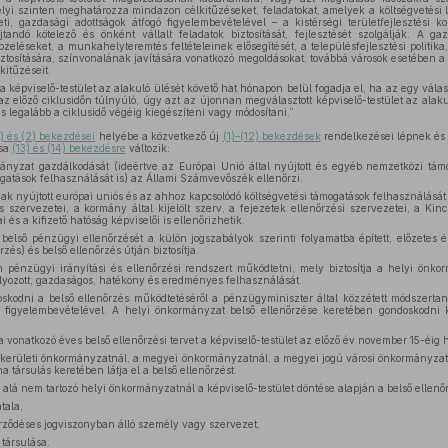
lyi szinten meghatározza mindazon célkitűzéseket, feladatokat, amelyek a költségvetési
ti, gazdasági adottságok átfogó figyelembevételével – a kistérségi területfejlesztési k
tandó kötelező és önként vállalt feladatok biztosítását, fejlesztését szolgálják. A g
pzeléseket, a munkahelyteremtés feltételeinek elősegítését, a településfejlesztési politika, 
iztosítására, színvonalának javítására vonatkozó megoldásokat, továbbá városok esetében a b
kitűzéseit.
 képviselő-testület az alakuló ülését követő hat hónapon belül fogadja el, ha az egy válasz
 előző ciklusidőn túlnyúló, úgy azt az újonnan megválasztott képviselő-testület az alak
 és legalább a ciklusidő végéig kiegészíteni vagy módosítani.”
) és (2) bekezdései
helyébe a közvetkező új
(1)–(12) bekezdések
rendelkezései lépnek és 
sa
(13) és (14) bekezdésre
változik:
ányzat gazdálkodását (ideértve az Európai Unió által nyújtott és egyéb nemzetközi tá
ogatások felhasználását is) az Állami Számvevőszék ellenőrzi.
ak nyújtott európai uniós és az ahhoz kapcsolódó költségvetési támogatások felhasználás
s szervezetei, a kormány által kijelölt szerv, a fejezetek ellenőrzési szervezetei, a Kinc
 és a kifizető hatóság képviselői is ellenőrizhetik.
belső pénzügyi ellenőrzését a külön jogszabályok szerinti folyamatba épített, előzetes é
zés) és belső ellenőrzés útján biztosítja.
n pénzügyi irányítási és ellenőrzési rendszert működtetni, mely biztosítja a helyi önko
lyozott, gazdaságos, hatékony és eredményes felhasználását.
oskodni a belső ellenőrzés működtetéséről a pénzügyminiszter által közzétett módszerta
k figyelembevételével. A helyi önkormányzat belső ellenőrzése keretében gondoskodni ke
 vonatkozó éves belső ellenőrzési tervet a képviselő-testület az előző év november 15-éig 
si kerületi önkormányzatnál, a megyei önkormányzatnál, a megyei jogú városi önkormányzatn
a társulás keretében látja el a belső ellenőrzést.
alá nem tartozó helyi önkormányzatnál a képviselő-testület döntése alapján a belső ellenőr
tala,
ződéses jogviszonyban álló személy vagy szervezet,
társulása.