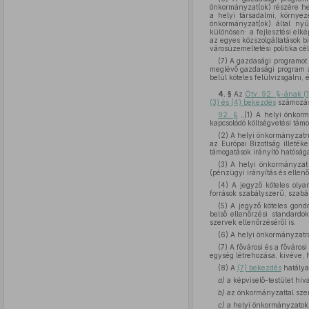
önkormányzat(ok) részére he
a helyi társadalmi, környeze
önkormányzat(ok) által nyúj
különösen: a fejlesztési elké
az egyes közszolgáltatások b
városüzemeltetési politika cél
(7) A gazdasági programot a
meglévő gazdasági program az
belül köteles felülvizsgálni,
4. §
Az
Ötv. 92. §-ának (1
(3) és (4) bekezdés
számozá
92. §
„(1) A helyi önkorm
kapcsolódó költségvetési tám
(2) A helyi önkormányzatn
az Európai Bizottság illetéke
támogatások irányító hatóságai
(3) A helyi önkormányzat 
(pénzügyi irányítás és ellenőr
(4) A jegyző köteles olya
források szabályszerű, szabá
(5) A jegyző köteles gond
belső ellenőrzési standardo
szervek ellenőrzéséről is.
(6) A helyi önkormányzatra
(7) A fővárosi és a főváro
egység létrehozása, kivéve, h
(8) A
(7) bekezdés
hatálya 
a)
a képviselő-testület hiva
b)
az önkormányzattal szer
c)
a helyi önkormányzatok 