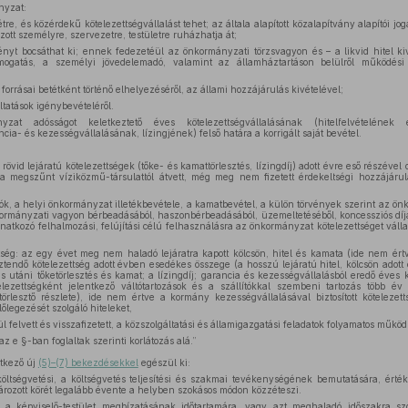
nyzat:
re, és közérdekű kötelezettségvállalást tehet; az általa alapított közalapítvány alapítói j
tt személyre, szervezetre, testületre ruházhatja át;
vényt bocsáthat ki; ennek fedezetéül az önkormányzati törzsvagyon és – a likvid hitel ki
mogatás, a személyi jövedelemadó, valamint az államháztartáson belülről működési
forrásai betétként történő elhelyezéséről, az állami hozzájárulás kivételével;
tatások igénybevételéről.
at adósságot keletkeztető éves kötelezettségvállalásának (hitelfelvételének 
ia- és kezességvállalásának, lízingjének) felső határa a korrigált saját bevétel.
a rövid lejáratú kötelezettségek (tőke- és kamattörlesztés, lízingdíj) adott évre eső részével
a megszűnt víziközmű-társulattól átvett, még meg nem fizetett érdekeltségi hozzájáru
dók, a helyi önkormányzat illetékbevétele, a kamatbevétel, a külön törvények szerint az ön
kormányzati vagyon bérbeadásából, haszonbérbeadásából, üzemeltetéséből, koncessziós díj
tkozó felhalmozási, felújítási célú felhasználásra az önkormányzat kötelezettséget váll
tség: az egy évet meg nem haladó lejáratra kapott kölcsön, hitel és kamata (ide nem értve
sztendő kötelezettség adott évben esedékes összege (a hosszú lejáratú hitel, kölcsön adott é
ás utáni tőketörlesztés és kamat; a lízingdíj; garancia és kezességvállalásból eredő éves k
elezettségként jelentkező váltótartozások és a szállítókkal szembeni tartozás több év 
törlesztő részlete), ide nem értve a kormány kezességvállalásával biztosított kötelezet
őlegezését szolgáló hiteleket,
ül felvett és visszafizetett, a közszolgáltatási és államigazgatási feladatok folyamatos működt
az e §-ban foglaltak szerinti korlátozás alá.”
tkező új
(5)–(7) bekezdésekkel
egészül ki:
ltségvetési, a költségvetés teljesítési és szakmai tevékenységének bemutatására, érté
rozott körét legalább évente a helyben szokásos módon közzéteszi.
 a képviselő-testület megbízatásának időtartamára, vagy azt meghaladó időszakra s