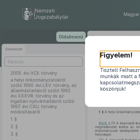
Nemzeti
Magyar 
Jogszabálytár
Ugrás
Oldalmenü
a
tartalomra
Szerkezet
Figyelem!
Tisztelt Felhasz
2005. évi XCII. törvény
a helyi önkorm
munkák miatt a 
1992. évi XXX
a helyi önkormányzatokról
kapcsolatmegsza
szóló 1990. évi LXV. törvény, az
köszönjük!
államháztartásról szóló 1992.
évi XXXVIII. törvény és az
ingatlan-nyilvántartásról szóló
1997. évi CXLI. törvény
módosításáról
1. §
A helyi önkormányzato
„
1. §
80/A. §
(1) A képviselő-te
2. §
meghatározott körére az ön
önkormányzati lakóépületre
3. §
helyiségre.