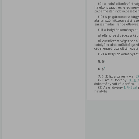
(9) A belső ellenőrzést v
hatékonyságot és eredménye
polgármester indokolt esetben
(10) A polgármester a tárg
alá tartozó költségvetési sz
zárszámadási rendelettervezet
(11) A helyi önkormányzat 
a)
ellenőrzést végez a kép
b)
ellenőrzést végezhet a h
befolyása alatt működő gazd
céljelleggel juttatott támog
(12) A helyi önkormányzat 
2
5. §
3
6. §
7. §
(1)
Ez a törvény – a
(2
(2)
Az e törvény
3. §-
önkormányzati választások ut
(3)
Az e törvény
1. §-ával
m
hatályba.