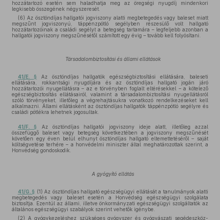
hozzátartozó esetén sem haladhatja meg az öregségi nyugdíj mindenkori
legkisebb összegének négyszeresét.
(6) Az ösztöndíjas hallgatói jogviszony alatti megbetegedés vagy baleset miatt
megszűnt jogviszonyú, táppénzpótló segélyben részesülő volt hallgató
hozzátartozóinak a családi segélyt a betegség tartamára – legfeljebb azonban a
hallgatói jogviszony megszűnésétől számított egy évig – tovább kell folyósítani.
Társadalombiztosítási és állami ellátások
41/E. §
Az ösztöndíjas hallgatók egészségbiztosítási ellátására, baleseti
ellátására, rokkantsági nyugdíjára és az ösztöndíjas hallgató jogán járó
hozzátartozói nyugellátásra – az e törvényben foglalt eltérésekkel – a kötelező
egészségbiztosítás ellátásairól, valamint a társadalombiztosítási nyugellátásról
szóló törvényeket, illetőleg a végrehajtásukra vonatkozó rendelkezéseket kell
alkalmazni. Állami ellátásként az ösztöndíjas hallgatók táppénzpótló segélyre és
családi pótlékra lehetnek jogosultak.
41/F. §
Az ösztöndíjas hallgatói jogviszony ideje alatt, illetőleg azzal
összefüggő baleset vagy betegség következtében a jogviszony megszűnését
követően egy éven belül elhunyt ösztöndíjas hallgató eltemettetéséről – saját
költségvetése terhére – a honvédelmi miniszter által meghatározottak szerint, a
Honvédség gondoskodik.
A gyógyító ellátás
41/G. §
(1) Az ösztöndíjas hallgató egészségügyi ellátását a tanulmányok alatti
megbetegedés vagy baleset esetén a Honvédség egészségügyi szolgálata
biztosítja. Ezentúl az állami, illetve önkormányzati egészségügyi szolgáltatók az
általános egészségügyi szabályok szerint vehetők igénybe.
(2) A gyógykezeléshez szükséges gyógyszer és gyógyászati segédeszköz-