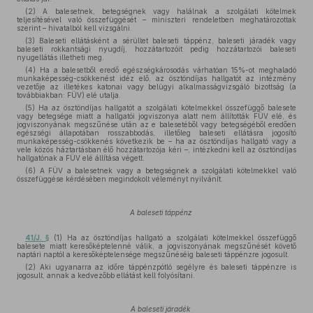
(2) A balesetnek, betegségnek vagy halálnak a szolgálati kötelmek
teljesítésével való összefüggését – miniszteri rendeletben meghatározottak
szerint – hivatalból kell vizsgálni.
(3) Baleseti ellátásként a sérültet baleseti táppénz, baleseti járadék vagy
baleseti rokkantsági nyugdíj, hozzátartozóit pedig hozzátartozói baleseti
nyugellátás illetheti meg.
(4) Ha a balesetből eredő egészségkárosodás várhatóan 15%-ot meghaladó
munkaképesség-csökkenést idéz elő, az ösztöndíjas hallgatót az intézmény
vezetője az illetékes katonai vagy belügyi alkalmasságvizsgáló bizottság (a
továbbiakban: FÜV) elé utalja.
(5) Ha az ösztöndíjas hallgatót a szolgálati kötelmekkel összefüggő balesete
vagy betegsége miatt a hallgatói jogviszonya alatt nem állították FÜV elé, és
jogviszonyának megszűnése után az e balesetéből vagy betegségéből eredően
egészségi állapotában rosszabbodás, illetőleg baleseti ellátásra jogosító
munkaképesség-csökkenés következik be – ha az ösztöndíjas hallgató vagy a
vele közös háztartásban élő hozzátartozója kéri –, intézkedni kell az ösztöndíjas
hallgatónak a FÜV elé állítása végett.
(6) A FÜV a balesetnek vagy a betegségnek a szolgálati kötelmekkel való
összefüggése kérdésében megindokolt véleményt nyilvánít.
A baleseti táppénz
41/J. §
(1) Ha az ösztöndíjas hallgató a szolgálati kötelmekkel összefüggő
balesete miatt keresőképtelenné válik, a jogviszonyának megszűnését követő
naptári naptól a keresőképtelensége megszűnéséig baleseti táppénzre jogosult.
(2) Aki ugyanarra az időre táppénzpótló segélyre és baleseti táppénzre is
jogosult, annak a kedvezőbb ellátást kell folyósítani.
A baleseti járadék