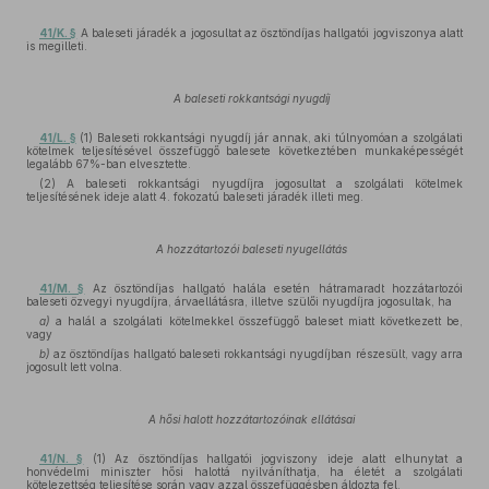
41/K. §
A baleseti járadék a jogosultat az ösztöndíjas hallgatói jogviszonya alatt
is megilleti.
A baleseti rokkantsági nyugdíj
41/L. §
(1) Baleseti rokkantsági nyugdíj jár annak, aki túlnyomóan a szolgálati
kötelmek teljesítésével összefüggő balesete következtében munkaképességét
legalább 67%-ban elvesztette.
(2) A baleseti rokkantsági nyugdíjra jogosultat a szolgálati kötelmek
teljesítésének ideje alatt 4. fokozatú baleseti járadék illeti meg.
A hozzátartozói baleseti nyugellátás
41/M. §
Az ösztöndíjas hallgató halála esetén hátramaradt hozzátartozói
baleseti özvegyi nyugdíjra, árvaellátásra, illetve szülői nyugdíjra jogosultak, ha
a)
a halál a szolgálati kötelmekkel összefüggő baleset miatt következett be,
vagy
b)
az ösztöndíjas hallgató baleseti rokkantsági nyugdíjban részesült, vagy arra
jogosult lett volna.
A hősi halott hozzátartozóinak ellátásai
41/N. §
(1) Az ösztöndíjas hallgatói jogviszony ideje alatt elhunytat a
honvédelmi miniszter hősi halottá nyilváníthatja, ha életét a szolgálati
kötelezettség teljesítése során vagy azzal összefüggésben áldozta fel.