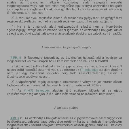
ellátás az ösztöndíjas hallgatói jogviszony alatti szolgálati eredetű
megbetegedése vagy balesete miatt megszűnt jogviszonyú ösztöndíjas hallgatót
az állapotának végleges kialakulásáig, illetőleg keresőképességének eléréséig
térítésmentesen illeti meg.
(3) A tanulmányok folytatása alatt a térítésmentes gyógyszer- és gyógyászati
segédeszköz-ellátás megilleti a családi segélyre jogosult hozzátartozóját is.
(4) Ha a tanulmányok alatti egészségügyi ellátást nem a Honvédség
egészségügyi szolgálata keretében veszi igénybe az ösztöndíjas hallgató, akkor
az egészségügyi szolgáltatásokra a társadalombiztosítási szabályok az irányadók.
A táppénz és a táppénzpótló segély
41/H. §
(1) Táppénzre jogosult az az ösztöndíjas hallgató, aki a jogviszonya
megszűnését követő 3 napon belül keresőképtelenné válik és biztosított.
(2) Az az ösztöndíjas hallgató, aki a jogviszonyának megszűnését követő 3
napon belül keresőképtelenné válik, de részére az
(1) bekezdés
alapján táppénz
nem jár, egy hónapnál rövidebb ideig tartó keresőképtelenség esetén is
táppénzpótló segélyre jogosult.
(3) A táppénzpótló segély összege a kifizetéskor érvényes teljes munkaidőben
foglalkoztatott munkavállaló legkisebb havi munkabérének 70%-a.
(4) Az
(1)–(3) bekezdés
alapján járó ellátások időtartamát az újabb
keresőképtelenség alapján járó ellátás időtartamába beszámítani nem lehet.
A baleseti ellátás
41/I. §
(1) Az ösztöndíjas hallgató részére az e jogviszonyával összefüggésben
bekövetkezett balesete vagy betegsége esetén – ha az a miniszteri rendeletben
meghatározottak szerint szolgálati kötelmekkel összefüggőnek minősül – baleseti
ellátás jár.