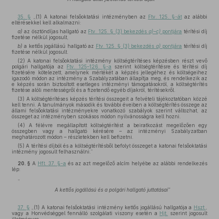
35. §
„(1) A katonai felsőoktatási intézményben az
Ftv. 125. §-át
az alábbi
eltérésekkel kell alkalmazni:
a)
az ösztöndíjas hallgató az
Ftv. 125. § (3) bekezdés
a)–c)
pontjára
térítési díj
fizetése nélkül jogosult,
b)
a kettős jogállású hallgató az
Ftv. 125. § (3) bekezdés
a)
pontjára
térítési díj
fizetése nélkül jogosult.
(2) A katonai felsőoktatási intézmény költségtérítéses képzésben részt vevő
polgári hallgatója az
Ftv. 125–126. §-a
szerint költségtérítésre és térítési díj
fizetésére kötelezett, amelynek mértékét a képzés jellegéhez és költségeihez
igazodó módon az intézmény a Szabályzatában állapítja meg, és rendelkezik az
e képzés során biztosított esetleges intézményi támogatásokról, a költségtérítés
fizetése alóli mentességről és a fizetendő egyéb díjakról, térítésekről.
(3) A költségtérítéses képzés térítési összegeit a felvételi tájékoztatóban közzé
kell tenni. A tanulmányok második és további éveiben a költségtérítés összege az
állami felsőoktatási intézményekre vonatkozó szabályok szerint változhat, az
összeget az intézményben szokásos módon nyilvánosságra kell hozni.
(4) A félévre megállapított költségtérítést a beiratkozást megelőzően egy
összegben vagy a hallgató kérésére – az intézményi Szabályzatban
meghatározott módon – részletekben kell befizetni.
(5) A térítési díjból és a költségtérítésből befolyt összeget a katonai felsőoktatási
intézmény jogosult felhasználni.”
20. §
A
Hft. 37. §-a
és az azt megelőző alcím helyébe az alábbi rendelkezés
lép:
„
A kettős jogállású és a polgári hallgató juttatásai”
37. §
„(1) A katonai felsőoktatási intézmény kettős jogállású hallgatója a
Hszt.
,
vagy a Honvédséggel fennálló szolgálati viszony esetén a
Hjt.
szerint jogosult