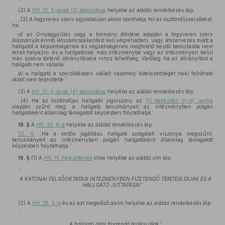
(2)
A
Hft. 31. §-ának (3) bekezdése
helyébe az alábbi rendelkezés lép:
„(3) A fegyveres szerv egyoldalúan akkor bonthatja fel az ösztöndíjszerződést,
ha
a)
az Országgyűlés vagy a kormány döntése alapján a fegyveres szerv
állományát érintő létszámcsökkentést kell végrehajtani, vagy átszervezés miatt a
hallgatót a képzettségének és végzettségének megfelelő kezdő beosztásba nem
lehet helyezni, és a hallgatónak más intézménybe vagy az intézményen belül
más szakra történő átirányítására nincs lehetőség, illetőleg ha az átirányítást a
hallgató nem vállalta;
b)
a hallgató a szerződésben vállalt valamely kötelezettségét neki felróható
okból nem teljesítette.”
(3)
A
Hft. 31. §-ának (4) bekezdése
helyébe az alábbi rendelkezés lép:
„(4) Ha az ösztöndíjas hallgatói jogviszony az
(1) bekezdés
b)–d)
pontja
alapján szűnt meg, a hallgató tanulmányait az intézményben polgári
hallgatóként államilag támogatott képzésben folytathatja.”
18. §
A
Hft. 33. §-a
helyébe az alábbi rendelkezés lép:
33. §
„Ha a kettős jogállású hallgató szolgálati viszonya megszűnt,
tanulmányait az intézményben polgári hallgatóként államilag támogatott
képzésben folytathatja.”
19. §
(1)
A
Hft. IV. Fejezetének
címe helyébe az alábbi cím lép:
„
A KATONAI FELSŐOKTATÁSI INTÉZMÉNYBEN FIZETENDŐ TÉRÍTÉSI DÍJAK ÉS A
HALLGATÓ JUTTATÁSAI”
(2) A
Hft. 35. §-a
és az azt megelőző alcím helyébe az alábbi rendelkezés lép:
„
A hallgató által fizetendő térítési díjak”