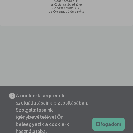
Mádl Ferenc
s. k.,
a Köztársaság elnöke
Dr. Szili Katalin
s. k.,
az Országgyűlés elnöke
A cookie-k segítenek
szolgáltatásaink biztosításában.
Szolgáltatásaink
igénybevételével Ön
beleegyezik a cookie-k
Elfogadom
használatába.