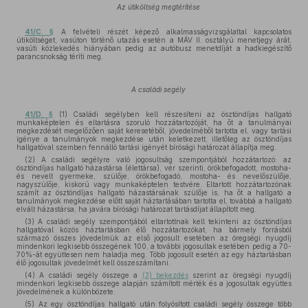
Az útiköltség megtérítése
41/C. §
A felvételi részét képező alkalmasságvizsgálattal kapcsolatos
útiköltséget, vasúton történő utazás esetén a MÁV II. osztályú menetjegy árát,
vasúti közlekedés hiányában pedig az autóbusz menetdíját a hadkiegészítő
parancsnokság téríti meg.
A családi segély
41/D. §
(1) Családi segélyben kell részesíteni az ösztöndíjas hallgató
munkaképtelen és eltartásra szoruló hozzátartozóját, ha őt a tanulmányai
megkezdését megelőzően saját keresetéből, jövedelméből tartotta el, vagy tartási
igénye a tanulmányok megkezdése után keletkezett, illetőleg az ösztöndíjas
hallgatóval szemben fennálló tartási igényét bírósági határozat állapítja meg.
(2) A családi segélyre való jogosultság szempontjából hozzátartozó: az
ösztöndíjas hallgató házastársa (élettársa), vér szerinti, örökbefogadott, mostoha-
és nevelt gyermeke, szülője, örökbefogadó, mostoha- és nevelőszülője,
nagyszülője, kiskorú vagy munkaképtelen testvére. Eltartott hozzátartozónak
számít az ösztöndíjas hallgató házastársának szülője is, ha őt a hallgató a
tanulmányok megkezdése előtt saját háztartásában tartotta el, továbbá a hallgató
elvált házastársa, ha javára bírósági határozat tartásdíjat állapított meg.
(3) A családi segély szempontjából eltartottnak kell tekinteni az ösztöndíjas
hallgatóval közös háztartásban élő hozzátartozókat, ha bármely forrásból
származó összes jövedelmük az első jogosult esetében az öregségi nyugdíj
mindenkori legkisebb összegének 100, a további jogosultak esetében pedig a 70-
70%-át együttesen nem haladja meg. Több jogosult esetén az egy háztartásban
élő jogosultak jövedelmét kell összeszámítani.
(4) A családi segély összege a
(3) bekezdés
szerint az öregségi nyugdíj
mindenkori legkisebb összege alapján számított mérték és a jogosultak együttes
jövedelmének a különbözete.
(5) Az egy ösztöndíjas hallgató után folyósított családi segély összege több