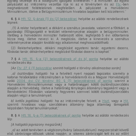
egység vezetője és a kollégiumi igazgató kivételével – a miniszter, az egyéb
pályázatot az intézmény vezetője írja ki az e törvényben és az
Ftv.
-ben
meghatározott feltételeknek megfelelően. A pályázatot a Honvédelmi
Minisztérium, illetve a Belügyminisztérium hivatalos lapjában kell közzétenni.”
6. §
A
Hft. 12. §-ának (1) és (2) bekezdései
helyébe az alábbi rendelkezések
lépnek:
„(1) A rektor helyetteseit, a dékánt a szenátus javaslata, valamint a főtitkárt, a
gazdasági (fő)igazgatót e testület véleményezése alapján a belügyminiszter,
illetőleg a honvédelmi miniszter határozott időre, legfeljebb 5 évi időtartamra
bízza meg, illetve nevezi ki. A megbízás, illetve a kinevezés a szenátus
véleményezése alapján további egy alkalommal meghosszabbítható.
(2) Rektorhelyettesi, dékáni megbízást egyetemi tanár, egyetemi docens,
főiskolai tanár, dékánhelyettesi megbízást főiskolai docens is kaphat.”
7. §
A
Hft. 15. §-a (2) bekezdésének
a)
és
b)
pontja
helyébe az alábbi
rendelkezés lép:
[Az
Ftv. 27. § (1) bekezdése
szerinti hallgató e törvény alkalmazása során]
„
a) ösztöndíjas hallgató:
ha a felvételt nyert nappali tagozatos személy a
katonai felsőoktatási intézményben a honvédelemről és a Magyar Honvédségről
szóló
2004. évi CV. törvény 80. § (1) bekezdésének
d)
pontja
szerint a
Honvédelmi Minisztériummal vagy a határőrséggel kötött ösztöndíjszerződés
alapján a Honvédség, illetve a határőrség tényleges állományú tagjaként vagy a
Rendvédelmi Főiskolán valamely fegyveres szervvel kötött ösztöndíjszerződés
alapján végzi a tanulmányait,
b) kettős jogállású hallgató:
ha az intézménybe felvett, a
Hszt.
vagy a
Hjt.
szerinti hivatásos vagy szerződéses állomány tagja államilag támogatott
képzésben folytat tanulmányokat,”
8. §
A
Hft. 16. §-a (1) bekezdésének
a)
pontja
helyébe az alábbi rendelkezés
lép:
[A hallgatói jogviszony megszűnik]
„
a)
az adott tanévben a végbizonyítvány (abszolutórium) megszerzését követő
első záróvizsga-időszak utolsó napján, a sikeres záróvizsgát tett és az előírt