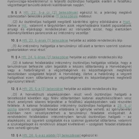
nyelvvizsga-követelményt is teljesítő ösztöndíjas hallgatók esetén a felsőfokú
végzettséget tanúsító oklevél kiállításának napján,”
9. §
A
Hft. 22. §-a új (2) bekezdéssel
egészül ki, a jelenleg meglévő
számozatlan bekezdés jelölése
(1) bekezdésre
módosul:
„(2) Az ösztöndíjas hallgatót megillető kártérítési igény elbírálására a
Hszt.
,
illetve a
Hjt.
, valamint e tárgykörben azok végrehajtására kiadott jogszabályok
anyagi és eljárásjogi rendelkezései az irányadók azzal, hogy esetükben
állományilletékes parancsnok az intézmény vezetője.”
10. §
A
Hft. 23. §-ának (1) bekezdése
helyébe az alábbi rendelkezés lép:
„(1) Az intézmény hallgatója a tanulmányi idő alatt a tanterv szerinti szakmai
gyakorlatokon vesz részt.”
11. §
A
Hft. 24. §-ának (2) bekezdése
helyébe az alábbi rendelkezés lép:
„(2) A katonai felsőoktatási intézmény ösztöndíjas hallgatója vállalja, hogy a
tanulmányai befejezte után legalább a képzés időtartamáig a Honvédségnél
vagy a határőrségnél a végzettségének és képzettségének megfelelő
beosztásban szolgálatot teljesít. A Honvédség, illetve a határőrség a végzett
hallgatóval ezen időtartamra a végzettségének és képzettségének megfelelő
jogviszonyt létesít.”
12. §
A
Hft. 25. §-a (3) bekezdése
helyébe az alábbi rendelkezés lép:
„(3) A honvédtiszti alapképzésben részt vevő ösztöndíjas hallgató a
beiratkozást követően egy félév időtartamban katonai alapfelkészítésen vesz
részt, amelynek sikeres teljesítése a felsőfokú alapképzésben való részvétel
feltétele. A katonai felsőoktatási intézmény ösztöndíjas hallgatója a
28. §
c)
pontja
szerinti szolgálati feladat ellátására is igénybe vehető, az igénybevétel
azonban nem veszélyeztetheti a tanulmányi feladatok elvégzését. A
rendvédelmi felsőoktatási intézményben tanuló ösztöndíjas hallgató – az
alapképzés, az ügyeleti szolgálatok és a szakmai gyakorlat időtartama, valamint
a szükségállapot és rendkívüli állapot kivételével – szolgálati feladat ellátására
nem vehető igénybe.”
13. §
A
Hft. 26. §-a az alábbi (3) bekezdéssel
egészül ki: