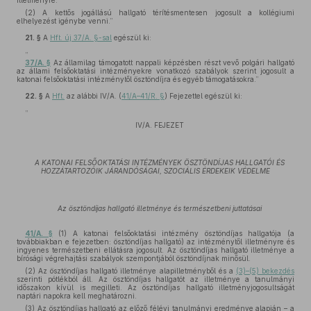
illetményre.
(2) A kettős jogállású hallgató térítésmentesen jogosult a kollégiumi
elhelyezést igénybe venni.”
21. §
A
Hft. új 37/A. §-sal
egészül ki:
„
37/A. §
Az államilag támogatott nappali képzésben részt vevő polgári hallgató
az állami felsőoktatási intézményekre vonatkozó szabályok szerint jogosult a
katonai felsőoktatási intézménytől ösztöndíjra és egyéb támogatásokra.”
22. §
A
Hft.
az alábbi IV/A. (
41/A–41/R. §
) Fejezettel egészül ki:
„
IV/A. FEJEZET
A KATONAI FELSŐOKTATÁSI INTÉZMÉNYEK ÖSZTÖNDÍJAS HALLGATÓI ÉS
HOZZÁTARTOZÓIK JÁRANDÓSÁGAI, SZOCIÁLIS ÉRDEKEIK VÉDELME
Az ösztöndíjas hallgató illetménye és természetbeni juttatásai
41/A. §
(1) A katonai felsőoktatási intézmény ösztöndíjas hallgatója (a
továbbiakban e fejezetben: ösztöndíjas hallgató) az intézménytől illetményre és
ingyenes természetbeni ellátásra jogosult. Az ösztöndíjas hallgató illetménye a
bírósági végrehajtási szabályok szempontjából ösztöndíjnak minősül.
(2) Az ösztöndíjas hallgató illetménye alapilletményből és a
(3)–(5) bekezdés
szerinti pótlékból áll. Az ösztöndíjas hallgatót az illetménye a tanulmányi
időszakon kívül is megilleti. Az ösztöndíjas hallgató illetményjogosultságát
naptári napokra kell meghatározni.
(3) Az ösztöndíjas hallgató az előző félévi tanulmányi eredménye alapján – a