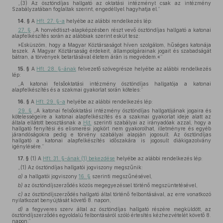
„(3) Az ösztöndíjas hallgató az oktatási intézményt csak az intézmény
Szabályzatában foglaltak szerint, engedéllyel hagyhatja el.”
14. §
A
Hft. 27. §-a
helyébe az alábbi rendelkezés lép:
27. §
„A honvédtiszt-alapképzésben részt vevő ösztöndíjas hallgató a katonai
alapfelkészítés során az alábbiak szerint esküt tesz:
»Esküszöm, hogy a Magyar Köztársaságot híven szolgálom, hűséges katonája
leszek. A Magyar Köztársaság érdekeit, állampolgárainak jogait és szabadságát
bátran, a törvények betartásával életem árán is megvédem.«”
15. §
A
Hft. 28. §-ának
felvezető szövegrésze helyébe az alábbi rendelkezés
lép:
„A katonai felsőoktatási intézmény ösztöndíjas hallgatója a katonai
alapfelkészítés és a szakmai gyakorlat során köteles:”
16. §
A
Hft. 29. §-a
helyébe az alábbi rendelkezés lép:
29. §
„A katonai felsőoktatási intézmény ösztöndíjas hallgatójának jogaira és
kötelességeire a katonai alapfelkészítés és a szakmai gyakorlat ideje alatt az
általa ellátott beosztásnak a
Hjt.
szerinti szabályai az irányadóak azzal, hogy a
hallgató fenyítési és elismerési jogkört nem gyakorolhat, illetményre és egyéb
járandóságokra pedig e törvény szabályai alapján jogosult. Az ösztöndíjas
hallgató a katonai alapfelkészítés időszakára is jogosult diákigazolvány
igénylésére.”
17. §
(1)
A
Hft. 31. §-ának (1) bekezdése
helyébe az alábbi rendelkezés lép:
„(1) Az ösztöndíjas hallgatói jogviszony megszűnik:
a)
a hallgatói jogviszony
16. §
szerinti megszűnésével,
b)
az ösztöndíjszerződés közös megegyezéssel történő megszüntetésével,
c)
az ösztöndíjszerződés hallgató által történő felbontásával, az erre vonatkozó
nyilatkozat benyújtását követő 8. napon,
d)
a fegyveres szerv által az ösztöndíjas hallgató részére megküldött, az
ösztöndíjszerződés egyoldalú felbontásáról szóló értesítés kézhezvételét követő 8.
napon.”