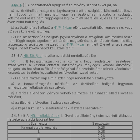
41/R. §
(1) A hozzátartozói nyugellátás e törvény szerint akkor jár, ha
a)
az ösztöndíjas hallgató e jogviszonya alatt a szolgálati kötelmekkel össze
nem függő ok miatt meghalt, vagy az ösztöndíjas hallgatót a szolgálati
kötelmekkel össze nem függő egészségi ok miatt szerelték le, és az ezt követő 2
éven belül halt meg, és
b)
az ösztöndíjas hallgató a
41/P. §-ban
előírt szolgálati időt megszerezte, vagy
22 éves kora előtt halt meg.
(2) Ha az ösztöndíjas hallgató jogviszonyának a szolgálati kötelmekkel össze
nem függő megbetegedés miatt történt megszűnése után táppénzben, illetőleg
táppénzpótló segélyben részesült, a
41/P. §-ban
említett 2 évet a segélyezés
megszűnését követő naptól kell számítani.”
23. §
A
Hft. 50. §-a
helyébe az alábbi rendelkezés lép:
50. §
„(1) Felhatalmazást kap a Kormány, hogy rendeletben részletesen
szabályozza a katonai oktatási intézmények tényleges katonai állományú
hallgatói és hozzátartozóik járandóságaival és szociális érdekeinek védelmével
kapcsolatos részletes jogosultsági és folyósítási szabályokat.
(2) Felhatalmazást kap a miniszter, hogy rendeletben szabályozza:
a)
a tanszertámogatás mértékét, az ösztöndíjas hallgató ingyenes
természetbeni ellátásának szabályait,
b)
a térítés ellenében igénybe vehető élelmezési és ruházati ellátás körét és
mértékét,
c)
az illetményfolyósítás részletes szabályait,
d)
a képzési költség visszatérítésének részletes szabályait.”
24. §
(1)
A
Hft. mellékletének
I. (Havi alapilletmény) cím szerinti táblázata
helyébe az alábbi táblázat lép:
„Szemeszter
Szorzószám
Katonai alapfelkészítés
0,25
I.
0,25
II.
0,26
III.
0,27