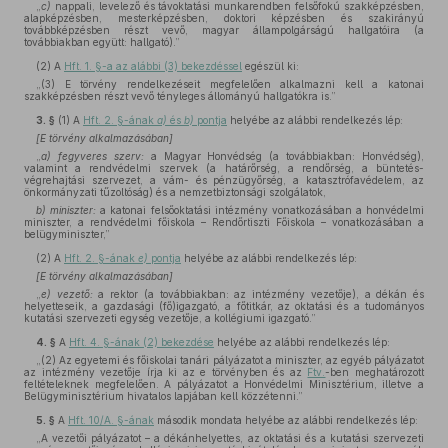
„
c)
nappali, levelező és távoktatási munkarendben felsőfokú szakképzésben,
alapképzésben, mesterképzésben, doktori képzésben és szakirányú
továbbképzésben részt vevő, magyar állampolgárságú hallgatóira (a
továbbiakban együtt: hallgató).”
(2)
A
Hft. 1. §-a az alábbi (3) bekezdéssel
egészül ki:
„(3) E törvény rendelkezéseit megfelelően alkalmazni kell a katonai
szakképzésben részt vevő tényleges állományú hallgatókra is.”
3. §
(1)
A
Hft. 2. §-ának
a)
és
b)
pontja
helyébe az alábbi rendelkezés lép:
[E törvény alkalmazásában]
„
a) fegyveres szerv:
a Magyar Honvédség (a továbbiakban: Honvédség),
valamint a rendvédelmi szervek (a határőrség, a rendőrség, a büntetés-
végrehajtási szervezet, a vám- és pénzügyőrség, a katasztrófavédelem, az
önkormányzati tűzoltóság) és a nemzetbiztonsági szolgálatok,
b) miniszter:
a katonai felsőoktatási intézmény vonatkozásában a honvédelmi
miniszter, a rendvédelmi főiskola – Rendőrtiszti Főiskola – vonatkozásában a
belügyminiszter,”
(2)
A
Hft. 2. §-ának
e)
pontja
helyébe az alábbi rendelkezés lép:
[E törvény alkalmazásában]
„
e) vezető:
a rektor (a továbbiakban: az intézmény vezetője), a dékán és
helyetteseik, a gazdasági (fő)igazgató, a főtitkár, az oktatási és a tudományos
kutatási szervezeti egység vezetője, a kollégiumi igazgató.”
4. §
A
Hft. 4. §-ának (2) bekezdése
helyébe az alábbi rendelkezés lép:
„(2) Az egyetemi és főiskolai tanári pályázatot a miniszter, az egyéb pályázatot
az intézmény vezetője írja ki az e törvényben és az
Ftv.
-ben meghatározott
feltételeknek megfelelően. A pályázatot a Honvédelmi Minisztérium, illetve a
Belügyminisztérium hivatalos lapjában kell közzétenni.”
5. §
A
Hft. 10/A. §-ának
második mondata helyébe az alábbi rendelkezés lép:
„A vezetői pályázatot – a dékánhelyettes, az oktatási és a kutatási szervezeti