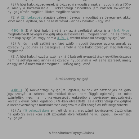
(2) A hősi halott özvegyének járó özvegyi nyugdíj annak a nyugdíjnak a 70%-
a, amely a házastársat a II. rokkantsági csoportban járó baleseti rokkantsági
nyugdíj címén megilleti, illetve megillette volna.
(3) A
(2) bekezdés
alapján baleseti özvegyi nyugdíjat az özvegynek akkor
lehet megállapítani, ha a házastársával – annak haláláig – együtt élt.
41/O. §
(1) A hősi halott árvájának az árvaellátást akkor is a
41/M. §-ban
meghatározott özvegyi nyugdíj alapulvételével kell megállapítani, ha az özvegy
nem kap nyugdíjat, vagy nem a
41/M. §
szerint részesül özvegyi nyugdíjban.
(2) A hősi halott szülőjének járó szülői nyugdíj összege azonos annak az
özvegyi nyugdíjnak az összegével, amely a hősi halott özvegyét megilleti vagy
megilletné.
(3) A hősi halott hozzátartozóinak járó baleseti nyugellátások együttes összege
nem haladhatja meg annak az özvegyi nyugdíjnak a két és félszeresét, amely
az együtt élő házastársát megilleti, illetőleg megilletné.
A rokkantsági nyugdíj
41/P. §
(1) Rokkantsági nyugdíjra jogosult, akinek az ösztöndíjas hallgatói
jogviszonyát a katonai kötelmekkel össze nem függő egészségi ok miatt
szüntették meg, ha munkaképességét legkésőbb a jogviszony megszűnését
követő 2 éven belül legalább 67%-ban elvesztette, és a rokkantsági nyugdíjhoz
a korkedvezményes munkakörben dolgozókra előírt szolgálati időt megszerezte.
(2) Az
(1) bekezdésben
említett ok miatt megszűnt jogviszonyú ösztöndíjas
hallgató 22 éves kora előtt szolgálati időre tekintet nélkül jogosult rokkantsági
nyugdíjra.
A hozzátartozói nyugellátások