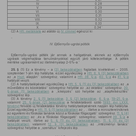
IV.
0,28
V.
0,29
VI.
0,30
VII.
0,31
VIII.
0,32
IX.
0,33
X.
0,34”
(2)
A
Hft. melléklete
az alábbi új
IV. címmel
egészül ki:
„
IV. Ejtőernyős-ugrási pótlék
Ejtőernyős-ugrási pótlék jár annak a hallgatónak, akinek az ejtőernyős
ugrások végrehajtása tanulmányokkal együtt járó kötelezettsége. A pótlék
mértéke ugrásonként az illetményalap 2–5%-a.”
25. §
(1)
Ez a törvény – a
(3) bekezdésében
foglaltak kivételével – 2005.
szeptember 1-jén lép hatályba, ezzel egyidejűleg a
Hft. 6. § (3) bekezdésében
az „a
Hszt.
alapján” szövegrész, valamint a
Hft. 38. §-a
,
40. §-a
és
41. §-a
hatályát veszti.
(2)
A hatálybalépéssel egyidejűleg a
Hft. 5. § (1) és (3) bekezdésében
az „a
művelődési és közoktatási” szövegrész helyébe az „az oktatási” szövegrész,
30.
§-ának (1) bekezdésében
a „kiképzés” szó helyébe az „alapfelkészítés”
szövegrész lép.
(3)
A törvény
2. § (1) bekezdése
,
3. § (2) bekezdése
,
6. §-a
,
19–21. §-a
,
valamint
25. §-ának (2) bekezdése
a felsőoktatásról szóló
1993. évi LXXX.
törvényt
felváltó új felsőoktatási törvény hatálybalépésének napján lép hatályba.
Ezzel egyidejűleg a
Hft. 11. § (1) bekezdésében
az „ , illetve a miniszterelnöknek
az egyetemi és főiskolai tanárok közül a főiskolai főigazgató” szövegrész,
11. § (4)
bekezdésében
az „és a főiskolai főigazgató” szövegrész, valamint
39. §-a
a
hatályát veszti, illetve az
5. § (1) és (3) bekezdésében
,
11. § (1) és (3)
bekezdésében
, valamint
12. § (3) bekezdésében
az „intézményi tanács”
szövegrész helyébe a „szenátus” kifejezés lép.