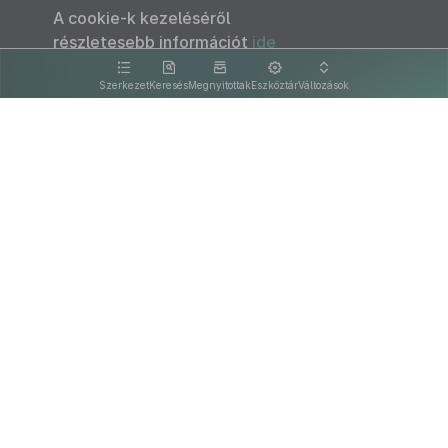
A cookie-k kezeléséről
részletesebb információt
ide
kattintva olvashat.
Szerkezet
Keresés
Megnyitottak
Eszköztár
Változások
Kapcsolat
Felhasználási feltételek
PDF
Akadálymentesítési nyilatkozat