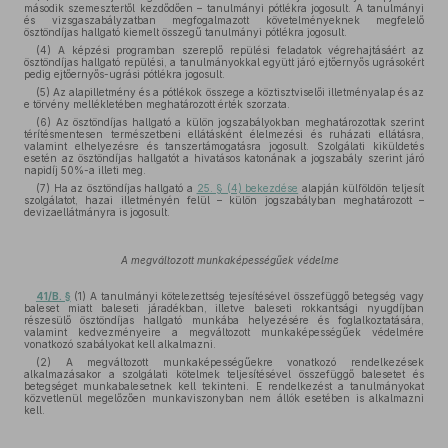
második szemesztertől kezdődően – tanulmányi pótlékra jogosult. A tanulmányi
és vizsgaszabályzatban megfogalmazott követelményeknek megfelelő
ösztöndíjas hallgató kiemelt összegű tanulmányi pótlékra jogosult.
(4) A képzési programban szereplő repülési feladatok végrehajtásáért az
ösztöndíjas hallgató repülési, a tanulmányokkal együtt járó ejtőernyős ugrásokért
pedig ejtőernyős-ugrási pótlékra jogosult.
(5) Az alapilletmény és a pótlékok összege a köztisztviselői illetményalap és az
e törvény mellékletében meghatározott érték szorzata.
(6) Az ösztöndíjas hallgató a külön jogszabályokban meghatározottak szerint
térítésmentesen természetbeni ellátásként élelmezési és ruházati ellátásra,
valamint elhelyezésre és tanszertámogatásra jogosult. Szolgálati kiküldetés
esetén az ösztöndíjas hallgatót a hivatásos katonának a jogszabály szerint járó
napidíj 50%-a illeti meg.
(7) Ha az ösztöndíjas hallgató a
25. § (4) bekezdése
alapján külföldön teljesít
szolgálatot, hazai illetményén felül – külön jogszabályban meghatározott –
devizaellátmányra is jogosult.
A megváltozott munkaképességűek védelme
41/B. §
(1) A tanulmányi kötelezettség tejesítésével összefüggő betegség vagy
baleset miatt baleseti járadékban, illetve baleseti rokkantsági nyugdíjban
részesülő ösztöndíjas hallgató munkába helyezésére és foglalkoztatására,
valamint kedvezményeire a megváltozott munkaképességűek védelmére
vonatkozó szabályokat kell alkalmazni.
(2) A megváltozott munkaképességűekre vonatkozó rendelkezések
alkalmazásakor a szolgálati kötelmek teljesítésével összefüggő balesetet és
betegséget munkabalesetnek kell tekinteni. E rendelkezést a tanulmányokat
közvetlenül megelőzően munkaviszonyban nem állók esetében is alkalmazni
kell.