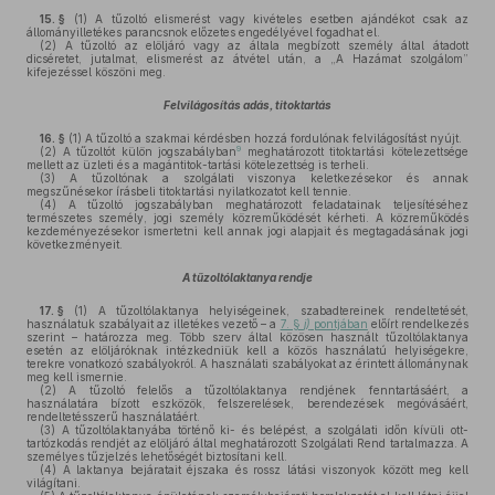
15. §
(1)
A tűzoltó elismerést vagy kivételes esetben ajándékot csak az
állományilletékes parancsnok előzetes engedélyével fogadhat el.
(2)
A tűzoltó az elöljáró vagy az általa megbízott személy által átadott
dicséretet, jutalmat, elismerést az átvétel után, a „A Hazámat szolgálom”
kifejezéssel köszöni meg.
Felvilágosítás adás, titoktartás
16. §
(1)
A tűzoltó a szakmai kérdésben hozzá fordulónak felvilágosítást nyújt.
9
(2)
A tűzoltót külön jogszabályban
meghatározott titoktartási kötelezettsége
mellett az üzleti és a magántitok-tartási kötelezettség is terheli.
(3)
A tűzoltónak a szolgálati viszonya keletkezésekor és annak
megszűnésekor írásbeli titoktartási nyilatkozatot kell tennie.
(4)
A tűzoltó jogszabályban meghatározott feladatainak teljesítéséhez
természetes személy, jogi személy közreműködését kérheti. A közreműködés
kezdeményezésekor ismertetni kell annak jogi alapjait és megtagadásának jogi
következményeit.
A tűzoltólaktanya rendje
17. §
(1)
A tűzoltólaktanya helyiségeinek, szabadtereinek rendeltetését,
használatuk szabályait az illetékes vezető – a
7. §
j)
pontjában
előírt rendelkezés
szerint – határozza meg. Több szerv által közösen használt tűzoltólaktanya
esetén az elöljáróknak intézkedniük kell a közös használatú helyiségekre,
terekre vonatkozó szabályokról. A használati szabályokat az érintett állománynak
meg kell ismernie.
(2)
A tűzoltó felelős a tűzoltólaktanya rendjének fenntartásáért, a
használatára bízott eszközök, felszerelések, berendezések megóvásáért,
rendeltetésszerű használatáért.
(3)
A tűzoltólaktanyába történő ki- és belépést, a szolgálati időn kívüli ott-
tartózkodás rendjét az elöljáró által meghatározott Szolgálati Rend tartalmazza. A
személyes tűzjelzés lehetőségét biztosítani kell.
(4)
A laktanya bejáratait éjszaka és rossz látási viszonyok között meg kell
világítani.