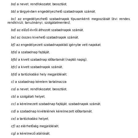
ba)
a nevet, rendfokozatot, beosztást,
bb)
a tárgyévben engedélyezhető szabadnapok számát,
bc)
az engedélyezhető szabadnapok típusonkénti megoszlását (évi rendes,
rendkívüli, tanulmányi, szolgálatmentes),
bd)
az előző évről áthozott szabadnapok számát,
be)
az összes kivehető szabadnapok számát,
bf)
az engedélyezett szabadnapokból igénybe vett napokat,
bfa)
a szabadnap fajtáját,
bfb)
a kivett szabadnap időtartamát (naptól napig),
bfc)
a kivett szabadnapok számát,
bfd)
a tartózkodási hely megjelölését;
c)
a szabadnap kérelem tartalmazza
ca)
a nevet, rendfokozatot, beosztást,
cb)
a szolgálati helyet,
cc)
a kérelmezett szabadnap fajtáját, szabadnapok számát,
cd)
a szabadnap kivételének kérelmezett időtartamát,
ce)
a tartózkodási helyet,
cf)
az elérhetőség megjelölését,
cg)
a kérelmező aláírását,