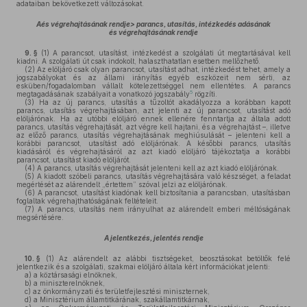
adataiban bekövetkezett változásokat.
Aés végrehajtásának rendje> parancs, utasítás, intézkedés adásának
és végrehajtásának rendje
9. §
(1)
A parancsot, utasítást, intézkedést a szolgálati út megtartásával kell
kiadni. A szolgálati út csak indokolt, halaszthatatlan esetben mellőzhető.
(2)
Az elöljáró csak olyan parancsot, utasítást adhat, intézkedést tehet, amely a
jogszabályokat és az állami irányítás egyéb eszközeit nem sérti, az
esküben/fogadalomban vállalt kötelezettséggel nem ellentétes. A parancs
5
megtagadásának szabályait a vonatkozó jogszabály
rögzíti.
(3)
Ha az új parancs, utasítás a tűzoltót akadályozza a korábban kapott
parancs, utasítás végrehajtásában, azt jelenti az új parancsot, utasítást adó
elöljárónak. Ha az utóbbi elöljáró ennek ellenére fenntartja az általa adott
parancs, utasítás végrehajtását, azt végre kell hajtani, és a végrehajtást –, illetve
az előző parancs, utasítás végrehajtásának meghiúsulását – jelenteni kell a
korábbi parancsot, utasítást adó elöljárónak. A későbbi parancs, utasítás
kiadásáról és végrehajtásáról az azt kiadó elöljáró tájékoztatja a korábbi
parancsot, utasítást kiadó elöljárót.
(4)
A parancs, utasítás végrehajtását jelenteni kell az azt kiadó elöljárónak.
(5)
A kiadott szóbeli parancs, utasítás végrehajtására való készséget, a feladat
megértését az alárendelt „értettem” szóval jelzi az elöljárónak.
(6)
A parancsot, utasítást kiadónak kell biztosítania a parancsban, utasításban
foglaltak végrehajthatóságának feltételeit.
(7)
A parancs, utasítás nem irányulhat az alárendelt emberi méltóságának
megsértésére.
A jelentkezés, jelentés rendje
10. §
(1)
Az alárendelt az alábbi tisztségeket, beosztásokat betöltők felé
jelentkezik és a szolgálati, szakmai elöljáró általa kért információkat jelenti:
a)
a köztársasági elnöknek,
b)
a miniszterelnöknek,
c)
az önkormányzati és területfejlesztési miniszternek,
d)
a Minisztérium államtitkárának, szakállamtitkárnak,