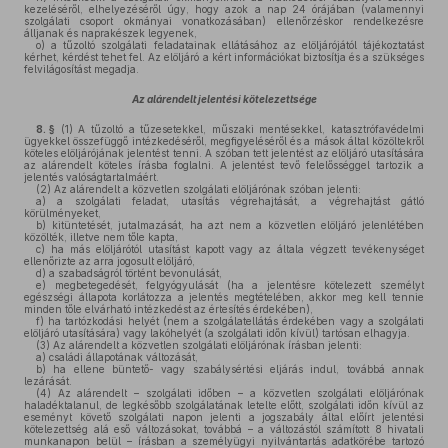
kezeléséről, elhelyezéséről úgy, hogy azok a nap 24 órájában (valamennyi
szolgálati csoport okmányai vonatkozásában) ellenőrzéskor rendelkezésre
álljanak és naprakészek legyenek,
o)
a tűzoltó szolgálati feladatainak ellátásához az elöljárójától tájékoztatást
kérhet, kérdést tehet fel. Az elöljáró a kért információkat biztosítja és a szükséges
felvilágosítást megadja.
Az alárendelt jelentési kötelezettsége
8. §
(1)
A tűzoltó a tűzesetekkel, műszaki mentésekkel, katasztrófavédelmi
ügyekkel összefüggő intézkedéséről, megfigyeléséről és a mások által közöltekről
köteles elöljárójának jelentést tenni. A szóban tett jelentést az elöljáró utasítására
az alárendelt köteles írásba foglalni. A jelentést tevő felelősséggel tartozik a
jelentés valóságtartalmáért.
(2)
Az alárendelt a közvetlen szolgálati elöljárónak szóban jelenti:
a)
a szolgálati feladat, utasítás végrehajtását, a végrehajtást gátló
körülményeket,
b)
kitüntetését, jutalmazását, ha azt nem a közvetlen elöljáró jelenlétében
közölték, illetve nem tőle kapta,
c)
ha más elöljárótól utasítást kapott vagy az általa végzett tevékenységet
ellenőrizte az arra jogosult elöljáró,
d)
a szabadságról történt bevonulását,
e)
megbetegedését, felgyógyulását (ha a jelentésre kötelezett személyt
egészségi állapota korlátozza a jelentés megtételében, akkor meg kell tennie
minden tőle elvárható intézkedést az értesítés érdekében),
f)
ha tartózkodási helyét (nem a szolgálatellátás érdekében vagy a szolgálati
elöljáró utasítására) vagy lakóhelyét (a szolgálati időn kívül) tartósan elhagyja.
(3)
Az alárendelt a közvetlen szolgálati elöljárónak írásban jelenti:
a)
családi állapotának változását,
b)
ha ellene büntető- vagy szabálysértési eljárás indul, továbbá annak
lezárását.
(4)
Az alárendelt – szolgálati időben – a közvetlen szolgálati elöljárónak
haladéktalanul, de legkésőbb szolgálatának letelte előtt, szolgálati időn kívül az
eseményt követő szolgálati napon jelenti a jogszabály által előírt jelentési
kötelezettség alá eső változásokat, továbbá – a változástól számított 8 hivatali
munkanapon belül – írásban a személyügyi nyilvántartás adatkörébe tartozó