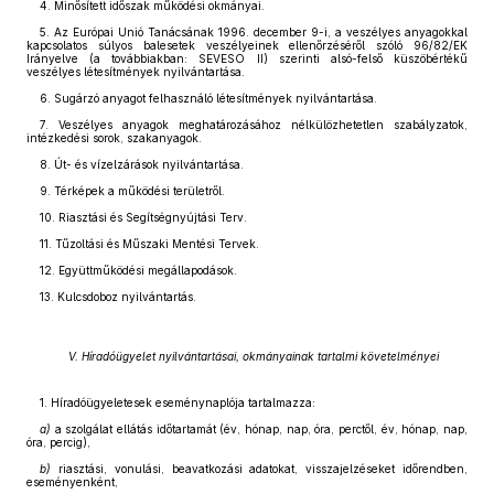
4. Minősített időszak működési okmányai.
5. Az Európai Unió Tanácsának 1996. december 9-i, a veszélyes anyagokkal
kapcsolatos súlyos balesetek veszélyeinek ellenőrzéséről szóló 96/82/EK
Irányelve (a továbbiakban: SEVESO II) szerinti alsó-felső küszöbértékű
veszélyes létesítmények nyilvántartása.
6. Sugárzó anyagot felhasználó létesítmények nyilvántartása.
7. Veszélyes anyagok meghatározásához nélkülözhetetlen szabályzatok,
intézkedési sorok, szakanyagok.
8. Út- és vízelzárások nyilvántartása.
9. Térképek a működési területről.
10. Riasztási és Segítségnyújtási Terv.
11. Tűzoltási és Műszaki Mentési Tervek.
12. Együttműködési megállapodások.
13. Kulcsdoboz nyilvántartás.
V. Híradóügyelet nyilvántartásai, okmányainak tartalmi követelményei
1. Híradóügyeletesek eseménynaplója tartalmazza:
a)
a szolgálat ellátás időtartamát (év, hónap, nap, óra, perctől, év, hónap, nap,
óra, percig),
b)
riasztási, vonulási, beavatkozási adatokat, visszajelzéseket időrendben,
eseményenként,