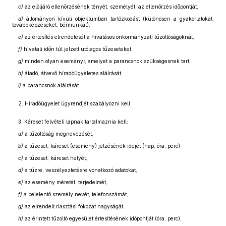
c)
az elöljáró ellenőrzésének tényét, személyét, az ellenőrzés időpontját,
d)
állományon kívüli objektumban tartózkodást (különösen a gyakorlatokat,
továbbképzéseket, bérmunkát),
e)
az értesítés elrendelését a hivatásos önkormányzati tűzoltóságoknál,
f)
hivatali időn túl jelzett utólagos tűzeseteket,
g)
minden olyan eseményt, amelyet a parancsnok szükségesnek tart,
h)
átadó, átvevő híradóügyeletes aláírását,
i)
a parancsnok aláírását.
2. Híradóügyelet ügyrendjét szabályozni kell.
3. Káreset felvételi lapnak tartalmaznia kell:
a)
a tűzoltóság megnevezését,
b)
a tűzeset, káreset (esemény) jelzésének idejét (nap, óra, perc),
c)
a tűzeset, káreset helyét,
d)
a tűzre, veszélyeztetésre vonatkozó adatokat,
e)
az esemény méretét, terjedelmét,
f)
a bejelentő személy nevét, telefonszámát,
g)
az elrendelt riasztási fokozat nagyságát,
h)
az érintett tűzoltó egyesület értesítésének időpontját (óra, perc),