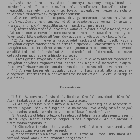
tisztázzák az érintett hivatásos állományú személy megszólítását. A
kezdeményező fél bemutatkozása (név, rendfokozat, beosztás) után a
megszólított személy mutatkozik be. További szolgálati érintkezés az elöljárói,
feljebbvalói viszonyoknak megfelelően történik.
(10)
A távollévő elöljárót, feljebbvalót vagy alárendeltet vezetéknevével és
rendfokozatával, ennek ismerete nélkül a vezetéknévvel és az „úr, asszony,
kisasszony, úrhölgy” megszólítással kell mások előtt megnevezni.
(11)
Távbeszélőn történő érintkezés alkalmával először a hívást fogadó, majd a
hívó fél köteles a nevét és rendfokozatát közölni, ezt követően amennyiben
jelentkezési kötelezettség áll fenn, úgy azt az arra kötelezettnek kell teljesíteni.
(12)
Az ügyeleti, illetve a kapuügyeleti szolgálatot ellátó tűzoltó vagy a
szolgálati csoport parancsnoka az érkező elöljárónak – amennyiben az aznapi
szolgálat kezdete óta először találkoznak – jelenti a napi eseményeket, továbbá
az elöljáró által kért információkat. A híradó szolgálatot ellátó személy jelentkezés
céljából nem hagyhatja el a híradóhelyiséget.
(13)
Az ügyeleti szolgálatot ellátó tűzoltó a kívülről érkező hívások fogadásánál
szolgálati helyének megnevezését, napszaknak megfelelő köszöntést, elöljárói,
feljebbvalói viszony esetén bemutatkozást és jelentkezést köteles végrehajtani.
(14)
A nem készenléti szolgálati gépjármű használatát, állomáshelyének
elhagyását, beérkezését a gépkocsivezető haladéktalanul jelenti a szolgálati
elöljárónak.
Tiszteletadás
11. §
(1)
Az egyenruhát viselő tűzoltó és a tűzoltóság egységei a tűzoltóság
Alaki Szabályzata szerint teljesítenek tiszteletadást.
(2)
Az egyenruhát viselő tűzoltó a Magyar Honvédség és a rendvédelmi
szervek egyenruhát viselő tagjainak a kölcsönös udvariasság alapján teljesít
tiszteletadást, amelyet az alacsonyabb rendfokozatú kezdeményez.
(3)
A szolgálatot teljesítő tűzoltó tiszteletadást teljesít az általa személy szerint
ismert vagy magát azonosító polgári ruhás elöljárónak. Az elöljárónak a
tiszteletadást fogadnia kell.
(4)
Kötelező a tiszteletadás az alakzaton kívül önállóan egyenruhát viselő
hivatásos állományú személy részéről:
a)
rendezvényeken a Magyar Himnusz, a Szózat, az Európai Unió Himnusza,
továbbá más államok himnuszának elhangzása alatt,