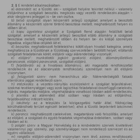
2. §
E rendelet alkalmazásában:
a)
alárendelt:
az a tűzoltó, aki – szolgálati helyére tekintet nélkül – valamely
elöljáróhoz a szolgálati beosztás, megbízás vagy vezetői rendelkezés alapján –
akár ideiglenes jelleggel is – be van osztva,
b)
belső szolgálat:
olyan készenléti jellegű szolgálat, amelyet a beosztotti
állomány a készenléti szerre történő beosztása mellett, meghatározott helyen és
időben lát el,
c)
kapu ügyeletesi szolgálat:
a Szolgálati Rend alapján felállított belső
szolgálat, amelyet a készenléti jellegű beosztást ellátó állomány a szolgálati
beosztása mellett, meghatározott időben és helyen be- és kilépő személyek
fogadása, eligazítása céljából lát el,
d)
beosztás:
meghatározott feltételekhez kötött olyan hivatali kategória, amely
meghatározza a tűzoltónak a tűzoltóság szervezetében betöltött helyét, ellátandó
szolgálati feladatainak körét, elöljárói vagy alárendeltségi viszonyát,
2
e)
elöljáró
: munkáltatói jogkört gyakorló elöljáró, állományilletékes
parancsnok, elöljáró parancsnok, szolgálati elöljáró,
f)
feljebbvaló:
az a hivatásos állományú, aki magasabb rendfokozattal
rendelkezik és az alacsonyabb rendfokozatú személlyel nem áll elöljárói
viszonyban,
g)
felügyeleti szerv:
nem hierarchikus alá-, fölérendeltségből fakadó
ellenőrzési joggal rendelkező szerv,
h)
intézkedés:
a vezetés-irányítás eszközeként a szolgálat teljesítésével,
szakmai tevékenységgel vagy azok logisztikai feladataival összefüggő cselekvés,
eljárás, magatartás módjára, végrehajtására vonatkozó írásban adott rendelkezés,
i)
jelentés:
az alárendelt által szóban vagy írásban az elöljáróhoz,
feljebbvalóhoz intézett közlés,
j)
lakóhely:
az a település (a közigazgatási határ által, földrajzilag
körülhatárolható terület egészét beleértve), ahol a tűzoltó bejelentett lakcímmel
rendelkezik,
k)
parancs:
meghatározott cselekvésre, magatartásra való felszólítás, amelyet
az elöljáró, a szolgálati és egyéb feladatok végrehajtása érdekében, szóban vagy
írásban ad ki,
l)
polgári szerv:
a Magyar Honvédség és a rendvédelmi szervek kivételével
valamennyi jogi személy, jogi személyiséggel nem rendelkező szervezet és az
egyéni vállalkozó,
m)
rangidős:
elöljáró-alárendelt viszonyban nem lévő, azonos rendfokozatú