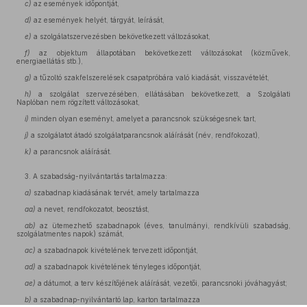
c)
az események időpontját,
d)
az események helyét, tárgyát, leírását,
e)
a szolgálatszervezésben bekövetkezett változásokat,
f)
az objektum állapotában bekövetkezett változásokat (közművek,
energiaellátás stb.),
g)
a tűzoltó szakfelszerelések csapatpróbára való kiadását, visszavételét,
h)
a szolgálat szervezésében, ellátásában bekövetkezett, a Szolgálati
Naplóban nem rögzített változásokat,
i)
minden olyan eseményt, amelyet a parancsnok szükségesnek tart,
j)
a szolgálatot átadó szolgálatparancsnok aláírását (név, rendfokozat),
k)
a parancsnok aláírását.
3. A szabadság-nyilvántartás tartalmazza:
a)
szabadnap kiadásának tervét, amely tartalmazza
aa)
a nevet, rendfokozatot, beosztást,
ab)
az ütemezhető szabadnapok (éves, tanulmányi, rendkívüli szabadság,
szolgálatmentes napok) számát,
ac)
a szabadnapok kivételének tervezett időpontját,
ad)
a szabadnapok kivételének tényleges időpontját,
ae)
a dátumot, a terv készítőjének aláírását, vezetői, parancsnoki jóváhagyást;
b)
a szabadnap-nyilvántartó lap, karton tartalmazza