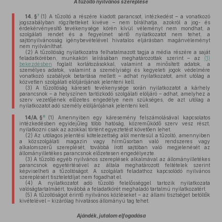
A tűzoltó nyilvános szereplése
7
14. §
(1)
A tűzoltó a részére kiadott parancsot, intézkedést – a vonatkozó
jogszabályban rögzítetteket kivéve – nem bírálhatja, azokról a jog- és
érdekérvényesítő tevékenysége körén kívül véleményt nem mondhat, a
szolgálati rendet és a fegyelmet sértő nyilatkozatot nem tehet, a
sajtónyilvánosság igénybevételével hivatalos eljárásban magánvéleményt
nem nyilváníthat.
(2)
A tűzoltóság nyilatkozatra felhatalmazott tagja a média részére a saját
feladatkörében, munkaköri leírásában meghatározottak szerint – az
(1)
bekezdésben
foglalt korlátozásokkal, valamint a minősített adatok, a
személyes adatok, valamint a személyiségi és kegyeleti jogok védelmére
vonatkozó szabályok betartása mellett – adhat nyilatkozatot, amit utólag a
közvetlen szolgálati elöljárójának jelenteni kell.
(3)
A tűzoltóság káreseti tevékenysége során nyilatkozatot a kárhely
parancsnok – a helyszínen tartózkodó szolgálati elöljáró – adhat, amelyhez a
szerv vezetőjének előzetes engedélye nem szükséges, de azt utólag a
nyilatkozatot adó személy elöljárójának jelenteni kell.
8
14/A. §
(1)
Amennyiben egy káresemény felszámolásával kapcsolatos
intézkedésben egyidejűleg több hatóság, közreműködő szerv vesz részt,
nyilatkozni csak az azokkal történt egyeztetést követően lehet.
(2)
Az utólagos jelentési kötelezettség alól mentesül a tűzoltó, amennyiben
a közszolgálati magazin vagy hírműsorban való rendszeres vagy
alkalomszerű szereplését, továbbá írott sajtóban való megjelenését az
állományilletékes parancsnok előzetesen engedélyezte.
(3)
A tűzoltó egyéb nyilvános szereplések alkalmával az állományilletékes
parancsnok egyetértésével az általa meghatározott feltételek szerint
képviselheti a tűzoltóságot. A szolgálati feladathoz kapcsolódó nyilvános
szereplésért tiszteletdíjat nem fogadhat el.
(4)
A nyilatkozatot adó tűzoltó felelősséggel tartozik nyilatkozata
valóságtartalmáért, továbbá a feladatkörét meghaladó tartalmú nyilatkozatért.
(5)
A tűzoltóságot érintő nyilvános közléseket – az állami tisztséget betöltők
kivételével – kizárólag hivatásos állományú tag tehet.
Ajándék, jutalom elfogadása