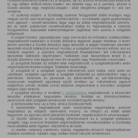
hivatásos állományú esetén az a rangidős, aki az azonos rendfokozatot előbb érte
el, egy időben történő elérés esetén, aki idősebb vagy az a személy, akinek a
tűzoltó utasítás vagy megbízás alapján – akár ideiglenes jelleggel is – alá van
rendelve,
n)
szakmai elöljáró:
a tűzoltóság szakmai felügyeletét ellátó országos vagy
megyei szintű szervezet egyes szakterületnek – munkáltatói jogkör gyakorlására
nem jogosult – vezető beosztású tagja vagy az általa meghatalmazott személy,
aki az adott szakterület vonatkozásában ellátja és foganatosítja a szakmai
felügyelethez kapcsolódó kötelezettségeket (jogállása nem azonos a szolgálati
elöljáróval),
o)
polgári felettes:
jogszabályban vagy szervezési és működési szabályzatban
meghatározott esetekben a tűzoltói állomány tagjának polgári felettese is lehet,
akivel szemben a tűzoltói állomány tagja beosztott; a polgári felettessel szemben
beosztotti részről kötelező érvényű mindaz a szolgálati érintkezési előírás, ami az
elöljárót megilleti; a számára meghatározott feladatkörben tett intézkedéseit
beosztottai kötelesek végrehajtani; hatásköre csak beosztottaira terjed ki, a
tűzoltói állomány más tagjaival nem áll rangidős vagy feljebbvalói viszonyban,
p)
szolgálati feladat:
az elöljáró által meghatározott, a szolgálatteljesítés során
végrehajtandó tevékenységek, feladatok összessége,
q)
szolgálati út:
a szolgálati ügyek intézésének azon módja, mely során az
utasítások, szolgálati ügyiratok a szolgálati elöljárótól az alárendelthez vagy a
jelentések, kérelmek és panaszok az alárendelttől az alá-fölérendeltségi
viszonynak megfelelő egymásra épülő rendben az intézkedésre jogosult
elöljáróhoz jutnak; felsőbb szintű elöljárók megkeresése a közvetlen szolgálati
elöljáró útján történik,
r)
szolgálati okmány:
e rendelet
1. mellékletében
meghatározott, a készenléti
beosztás ellátásával kapcsolatos okmány, továbbá az állományilletékes
parancsnok által szolgálati okmánynak minősített egyéb okmány,
s)
tartózkodási hely:
az a hely, ahol a tűzoltó elérhető,
t)
tiszteletadás:
meghatározott alaki mozdulatsor végrehajtása, amelyet
meghatároz az elöljárói, alárendelti viszony, és kifejezi az ebből adódó
fegyelmet, az egymás iránti kölcsönös tiszteletet, megbecsülést és udvariasságot,
u)
tűzoltó laktanya:
a tűzoltóság elhelyezésére és a szolgálat ellátására
szolgáló, vagy bizonyos feladatok végrehajtásának vonatkozásában a tűzoltóság
használatába adott ingatlan, létesítmény területe,
v)
utasítás:
valamely cselekvés, eljárás, magatartás célszerű végrehajtásának
módjára vonatkozó, írásban vagy szóban közölt irányító rendelkezés.