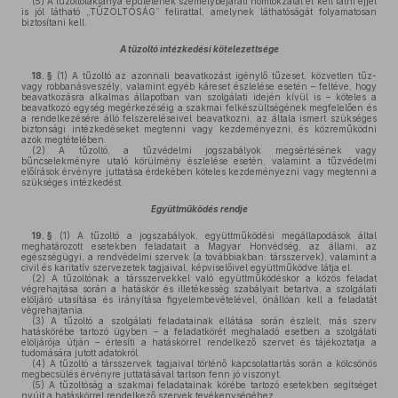
(5)
A tűzoltólaktanya épületének személybejárati homlokzatát el kell látni éjjel
is jól látható „TŰZOLTÓSÁG” felirattal, amelynek láthatóságát folyamatosan
biztosítani kell.
A tűzoltó intézkedési kötelezettsége
18. §
(1)
A tűzoltó az azonnali beavatkozást igénylő tűzeset, közvetlen tűz-
vagy robbanásveszély, valamint egyéb káreset észlelése esetén – feltéve, hogy
beavatkozásra alkalmas állapotban van szolgálati idején kívül is – köteles a
beavatkozó egység megérkezéséig a szakmai felkészültségének megfelelően és
a rendelkezésére álló felszereléseivel beavatkozni, az általa ismert szükséges
biztonsági intézkedéseket megtenni vagy kezdeményezni, és közreműködni
azok megtételében.
(2)
A tűzoltó, a tűzvédelmi jogszabályok megsértésének vagy
bűncselekményre utaló körülmény észlelése esetén, valamint a tűzvédelmi
előírások érvényre juttatása érdekében köteles kezdeményezni vagy megtenni a
szükséges intézkedést.
Együttműködés rendje
19. §
(1)
A tűzoltó a jogszabályok, együttműködési megállapodások által
meghatározott esetekben feladatait a Magyar Honvédség, az állami, az
egészségügyi, a rendvédelmi szervek (a továbbiakban: társszervek), valamint a
civil és karitatív szervezetek tagjaival, képviselőivel együttműködve látja el.
(2)
A tűzoltónak a társszervekkel való együttműködéskor a közös feladat
végrehajtása során a hatáskör és illetékesség szabályait betartva, a szolgálati
elöljáró utasítása és irányítása figyelembevételével, önállóan kell a feladatát
végrehajtania.
(3)
A tűzoltó a szolgálati feladatainak ellátása során észlelt, más szerv
hatáskörébe tartozó ügyben – a feladatkörét meghaladó esetben a szolgálati
elöljárója útján – értesíti a hatáskörrel rendelkező szervet és tájékoztatja a
tudomására jutott adatokról.
(4)
A tűzoltó a társszervek tagjaival történő kapcsolattartás során a kölcsönös
megbecsülés érvényre juttatásával tartson fenn jó viszonyt.
(5)
A tűzoltóság a szakmai feladatainak körébe tartozó esetekben segítséget
nyújt a hatáskörrel rendelkező szervek tevékenységéhez.