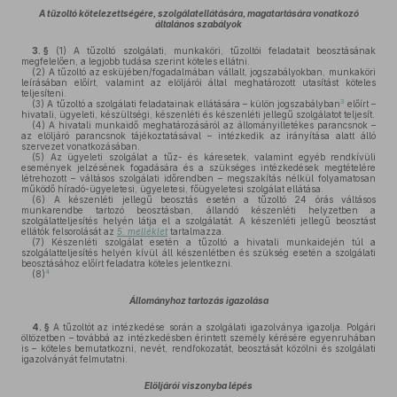
A tűzoltó kötelezettségére, szolgálatellátására, magatartására vonatkozó
általános szabályok
3. §
(1)
A tűzoltó szolgálati, munkaköri, tűzoltói feladatait beosztásának
megfelelően, a legjobb tudása szerint köteles ellátni.
(2)
A tűzoltó az esküjében/fogadalmában vállalt, jogszabályokban, munkaköri
leírásában előírt, valamint az elöljárói által meghatározott utasítást köteles
teljesíteni.
3
(3)
A tűzoltó a szolgálati feladatainak ellátására – külön jogszabályban
előírt –
hivatali, ügyeleti, készültségi, készenléti és készenléti jellegű szolgálatot teljesít.
(4)
A hivatali munkaidő meghatározásáról az állományilletékes parancsnok –
az elöljáró parancsnok tájékoztatásával – intézkedik az irányítása alatt álló
szervezet vonatkozásában.
(5)
Az ügyeleti szolgálat a tűz- és káresetek, valamint egyéb rendkívüli
események jelzésének fogadására és a szükséges intézkedések megtételére
létrehozott – váltásos szolgálati időrendben – megszakítás nélkül folyamatosan
működő híradó-ügyeletesi, ügyeletesi, főügyeletesi szolgálat ellátása.
(6)
A készenléti jellegű beosztás esetén a tűzoltó 24 órás váltásos
munkarendbe tartozó beosztásban, állandó készenléti helyzetben a
szolgálatteljesítés helyén látja el a szolgálatát. A készenléti jellegű beosztást
ellátók felsorolását az
5. melléklet
tartalmazza.
(7)
Készenléti szolgálat esetén a tűzoltó a hivatali munkaidején túl a
szolgálatteljesítés helyén kívül áll készenlétben és szükség esetén a szolgálati
beosztásához előírt feladatra köteles jelentkezni.
4
(8)
Állományhoz tartozás igazolása
4. §
A tűzoltót az intézkedése során a szolgálati igazolványa igazolja. Polgári
öltözetben – továbbá az intézkedésben érintett személy kérésére egyenruhában
is – köteles bemutatkozni, nevét, rendfokozatát, beosztását közölni és szolgálati
igazolványát felmutatni.
Elöljárói viszonyba lépés