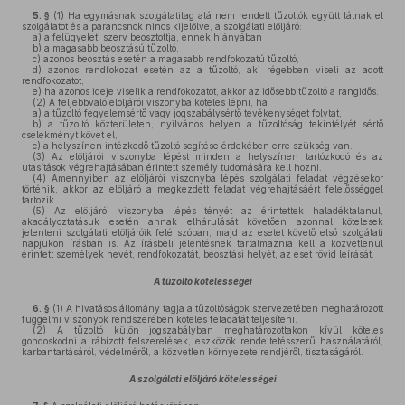
5. §
(1)
Ha egymásnak szolgálatilag alá nem rendelt tűzoltók együtt látnak el
szolgálatot és a parancsnok nincs kijelölve, a szolgálati elöljáró:
a)
a felügyeleti szerv beosztottja, ennek hiányában
b)
a magasabb beosztású tűzoltó,
c)
azonos beosztás esetén a magasabb rendfokozatú tűzoltó,
d)
azonos rendfokozat esetén az a tűzoltó, aki régebben viseli az adott
rendfokozatot,
e)
ha azonos ideje viselik a rendfokozatot, akkor az idősebb tűzoltó a rangidős.
(2)
A feljebbvaló elöljárói viszonyba köteles lépni, ha
a)
a tűzoltó fegyelemsértő vagy jogszabálysértő tevékenységet folytat,
b)
a tűzoltó közterületen, nyilvános helyen a tűzoltóság tekintélyét sértő
cselekményt követ el,
c)
a helyszínen intézkedő tűzoltó segítése érdekében erre szükség van.
(3)
Az elöljárói viszonyba lépést minden a helyszínen tartózkodó és az
utasítások végrehajtásában érintett személy tudomására kell hozni.
(4)
Amennyiben az elöljárói viszonyba lépés szolgálati feladat végzésekor
történik, akkor az elöljáró a megkezdett feladat végrehajtásáért felelősséggel
tartozik.
(5)
Az elöljárói viszonyba lépés tényét az érintettek haladéktalanul,
akadályoztatásuk esetén annak elhárulását követően azonnal kötelesek
jelenteni szolgálati elöljáróik felé szóban, majd az esetet követő első szolgálati
napjukon írásban is. Az írásbeli jelentésnek tartalmaznia kell a közvetlenül
érintett személyek nevét, rendfokozatát, beosztási helyét, az eset rövid leírását.
A tűzoltó kötelességei
6. §
(1)
A hivatásos állomány tagja a tűzoltóságok szervezetében meghatározott
függelmi viszonyok rendszerében köteles feladatát teljesíteni.
(2)
A tűzoltó külön jogszabályban meghatározottakon kívül köteles
gondoskodni a rábízott felszerelések, eszközök rendeltetésszerű használatáról,
karbantartásáról, védelméről, a közvetlen környezete rendjéről, tisztaságáról.
A szolgálati elöljáró kötelességei