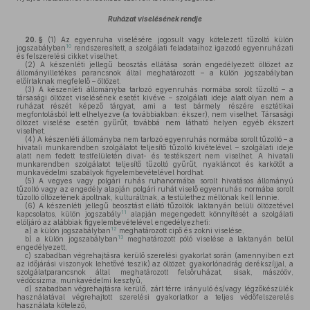
Ruházat viselésének rendje
20. §
(1)
Az egyenruha viselésére jogosult vagy kötelezett tűzoltó külön
10
jogszabályban
rendszeresített, a szolgálati feladataihoz igazodó egyenruházati
és felszerelési cikket viselhet.
(2)
A készenléti jellegű beosztás ellátása során engedélyezett öltözet az
állományilletékes parancsnok által meghatározott – a külön jogszabályban
előírtaknak megfelelő – öltözet.
(3)
A készenléti állományba tartozó egyenruhás normába sorolt tűzoltó – a
társasági öltözet viselésének esetét kivéve – szolgálati ideje alatt olyan nem a
ruházat részét képező tárgyat, ami a test bármely részére esztétikai
megfontolásból lett elhelyezve (a továbbiakban: ékszer), nem viselhet. Társasági
öltözet viselése esetén gyűrűt, továbbá nem látható helyen egyéb ékszert
viselhet.
(4)
A készenléti állományba nem tartozó egyenruhás normába sorolt tűzoltó – a
hivatali munkarendben szolgálatot teljesítő tűzoltó kivételével – szolgálati ideje
alatt nem fedett testfelületén divat- és testékszert nem viselhet. A hivatali
munkarendben szolgálatot teljesítő tűzoltó gyűrűt, nyakláncot és karkötőt a
munkavédelmi szabályok figyelembevételével hordhat.
(5)
A vegyes vagy polgári ruhás ruhanormába sorolt hivatásos állományú
tűzoltó vagy az engedély alapján polgári ruhát viselő egyenruhás normába sorolt
tűzoltó öltözetének ápoltnak, kulturáltnak, a testülethez méltónak kell lennie.
(6)
A készenléti jellegű beosztást ellátó tűzoltók laktanyán belüli öltözetével
11
kapcsolatos, külön jogszabály
alapján megengedett könnyítését a szolgálati
elöljáró az alábbiak figyelembevételével engedélyezheti:
12
a)
a külön jogszabályban
meghatározott cipő és zokni viselése,
13
b)
a külön jogszabályban
meghatározott póló viselése a laktanyán belül
engedélyezett,
c)
szabadban végrehajtásra kerülő szerelési gyakorlat során (amennyiben ezt
az időjárási viszonyok lehetővé teszik) az öltözet: gyakorlónadrág derékszíjjal, a
szolgálatparancsnok által meghatározott felsőruházat, sisak, mászóöv,
védőcsizma, munkavédelmi kesztyű,
d)
szabadban végrehajtásra kerülő, zárt térre irányuló és/vagy légzőkészülék
használatával végrehajtott szerelési gyakorlatkor a teljes védőfelszerelés
használata kötelező,