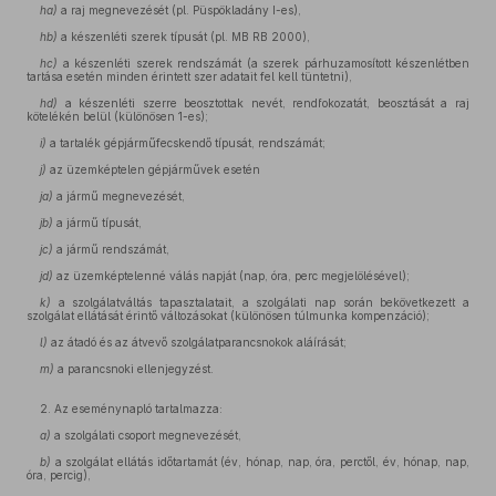
ha)
a raj megnevezését (pl. Püspökladány I-es),
hb)
a készenléti szerek típusát (pl. MB RB 2000),
hc)
a készenléti szerek rendszámát (a szerek párhuzamosított készenlétben
tartása esetén minden érintett szer adatait fel kell tüntetni),
hd)
a készenléti szerre beosztottak nevét, rendfokozatát, beosztását a raj
kötelékén belül (különösen 1-es);
i)
a tartalék gépjárműfecskendő típusát, rendszámát;
j)
az üzemképtelen gépjárművek esetén
ja)
a jármű megnevezését,
jb)
a jármű típusát,
jc)
a jármű rendszámát,
jd)
az üzemképtelenné válás napját (nap, óra, perc megjelölésével);
k)
a szolgálatváltás tapasztalatait, a szolgálati nap során bekövetkezett a
szolgálat ellátását érintő változásokat (különösen túlmunka kompenzáció);
l)
az átadó és az átvevő szolgálatparancsnokok aláírását;
m)
a parancsnoki ellenjegyzést.
2. Az eseménynapló tartalmazza:
a)
a szolgálati csoport megnevezését,
b)
a szolgálat ellátás időtartamát (év, hónap, nap, óra, perctől, év, hónap, nap,
óra, percig),