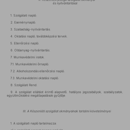
és nyilvántartásai
1. Szolgálati napló.
2. Eseménynapló.
3. Szabadság-nyilvántartás.
4. Oktatási napló, továbbképzési tervek.
5. Ellenőrzési napló.
6. Oltóanyag-nyilvántartás.
7. Munkavédelmi iratok.
7.1. Munkavédelmi őrnapló.
7.2. Alkoholszondás ellenőrzési napló.
7.3. Munkavédelmi oktatási napló.
8. Szolgálati Rend.
9. A szolgálat ellátást érintő alapvető, hatályos jogszabályok, szabályzatok,
együttműködési megállapodások gyűjtője.
III. A Készenléti szolgálat okmányainak tartalmi követelményei
1. A szolgálati napló tartalmazza: