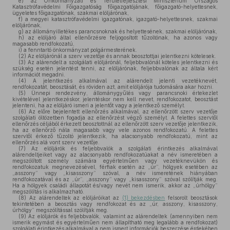
e)
az Önkormányzati és Területfejlesztési Minisztérium Országos
Katasztrófavédelmi Főigazgatóság főigazgatójának, főigazgató-helyettesnek,
ügyeletes főigazgatónak, szakmai elöljárónak,
f)
a megyei katasztrófavédelmi igazgatónak, igazgató-helyettesnek, szakmai
elöljárónak,
g)
az állományilletékes parancsnoknak és helyettesének, szakmai elöljárónak,
h)
az elöljáró által ellenőrzésre feljogosított tűzoltónak, ha azonos vagy
magasabb rendfokozatú,
i)
a fenntartó önkormányzat polgármesterének.
(2)
Az elöljárónál a szerv vezetője és annak beosztottjai jelentkezni kötelesek.
(3)
Az alárendelt a szolgálati elöljárónál, feljebbvalónál köteles jelentkezni és
szükség esetén jelentést tenni, az elöljárónak, feljebbvalónak az általa kért
információt megadni.
(4)
A jelentkezés alkalmával az alárendelt jelenti vezetéknevét,
rendfokozatát, beosztását, és röviden azt, amit elöljárója tudomására akar hozni.
(5)
Ünnepi rendezvény, állománygyűlés vagy parancsnoki értekezlet
kivételével jelentkezéskor, jelentéskor nem kell nevet, rendfokozatot, beosztást
jelenteni, ha az elöljáró ismeri a jelentőt vagy a jelentkező személyt.
(6)
Az előre bejelentett ellenőrzés alkalmával, az ellenőrzött szerv vezetője
szolgálati öltözetben fogadja az ellenőrzést végző személyt. A felettes szervtől
ellenőrzés céljából érkezett beosztottnál az ellenőrzött szerv vezetője jelentkezik,
ha az ellenőrző nála magasabb vagy vele azonos rendfokozatú. A felettes
szervtől érkező tűzoltó jelentkezik, ha alacsonyabb rendfokozatú, mint az
ellenőrzés alá vont szerv vezetője.
(7)
Az elöljárók és feljebbvalók a szolgálati érintkezés alkalmával
alárendeltjeiket vagy az alacsonyabb rendfokozatúakat a név ismeretében a
megszólított személy számára egyértelműen vagy vezetéknevükön és
rendfokozatuk megnevezésével, férfiak esetén az „úr”, hölgyek esetében az
„asszony” vagy „kisasszony” szóval, a név ismeretének hiányában
rendfokozatával és az „úr”, „asszony” vagy „kisasszony” szóval szólítják meg.
Ha a hölgyek családi állapotát és/vagy nevét nem ismerik, akkor az „úrhölgy”
megszólítás is alkalmazható.
(8)
Az alárendeltek az elöljáróikat az
(1) bekezdésben
felsorolt beosztások
tekintetében a beosztás vagy rendfokozat és az „úr, asszony, kisasszony,
úrhölgy” megszólítással szólítják meg.
(9)
Az elöljárók és feljebbvalók, valamint az alárendeltek (amennyiben nem
ismerik egymást és egyértelműen nem állapítható meg legalább a rendfokozat)
szolgálati érintkezés alkalmával a nem ismert információk beszerzése érdekében