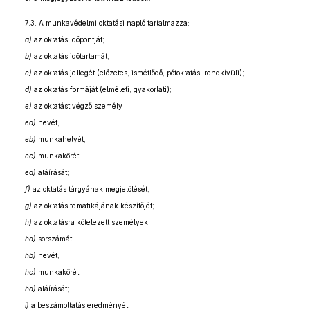
7.3. A munkavédelmi oktatási napló tartalmazza:
a)
az oktatás időpontját;
b)
az oktatás időtartamát;
c)
az oktatás jellegét (előzetes, ismétlődő, pótoktatás, rendkívüli);
d)
az oktatás formáját (elméleti, gyakorlati);
e)
az oktatást végző személy
ea)
nevét,
eb)
munkahelyét,
ec)
munkakörét,
ed)
aláírását;
f)
az oktatás tárgyának megjelölését;
g)
az oktatás tematikájának készítőjét;
h)
az oktatásra kötelezett személyek
ha)
sorszámát,
hb)
nevét,
hc)
munkakörét,
hd)
aláírását;
i)
a beszámoltatás eredményét;