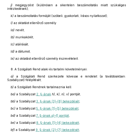
j)
megjegyzést (különösen a sikertelen beszámoltatás miatt szükséges
intézkedések);
k)
a beszámoltatás formáját (szóbeli, gyakorlati, írásos nyilatkozat);
l)
az oktatást ellenőrző személy
la)
nevét,
lb)
munkakörét,
lc)
aláírását,
ld)
a dátumot,
le)
az oktatást ellenőrző személy észrevételeit.
8. A Szolgálati Rend alaki és tartalmi követelményei:
a)
a Szolgálati Rend szerkezete kövesse e rendelet (a továbbiakban:
Szabályzat) felépítését;
b)
a Szolgálati Rendnek tartalmaznia kell
ba)
a Szabályzat
2. §-ának
h), k), n), v)
pontját,
bb)
a Szabályzat
3. §-ának (3)–(8) bekezdését
,
bc)
a Szabályzat
5. §-ának (1)–(5) bekezdését
,
bd)
a Szabályzat
7. §-ának
a)–f)
pontját
,
be)
a Szabályzat
8. §-ának (1)–(4) bekezdését
,
bf)
a Szabályzat
9. §-ának (2)–(7) bekezdését
,