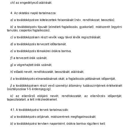
ch)
az engedélyező aláírását.
4. Az oktatási napló tartalmazza:
a)
a továbbképzésre kötelezettek felsorolását (név, rendfokozat, beosztás),
b)
a továbbképzés típusát (elméleti foglalkozás, gyakorlat), módszerét (egyéni
tanulás, csoportos foglalkozás),
c)
a továbbképzésen részt vevők vagy távol lévők regisztrálását,
d)
a továbbképzés tervezett időtartamát,
e)
a továbbképzés témakörei órákra bontva,
f)
a tervezett órák számát,
g)
a végrehajtott órák számát,
h)
előadó nevét, rendfokozatát, beosztását, aláírását,
i)
a továbbképzés elmaradásának okát, a foglalkozás pótlásának időpontját,
j)
a továbbképzésen részt vevő személyi állomány tudásszintjének értékelését
(osztályozása 1–5 érdemjegyig),
k)
az ellenőrző elöljáró nevét, rendfokozatát, az ellenőrzés időpontját,
tapasztalatait, a tett intézkedéseket.
4.1. A továbbképzési tervek tartalmazzák:
a)
a továbbképzés céljának, módszerének megfogalmazását;
b)
a továbbképzési tervben naponként, órákra bontva rögzíteni kell