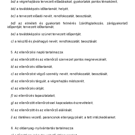
ba)
a végrehajtásra tervezett előadásokat, gyakorlatok pontos témaköreit,
bb)
a továbbképzés időtartamát, helyét,
bc)
a tervezett előadó nevét, rendfokozatát, beosztását,
bd)
az elméleti és gyakorlati felmérés (zárófoglalkozás, zárógyakorlat)
időpontját, tervezett időtartamát,
be)
a továbbképzési szünet tervezett időpontját;
c)
a készítő és jóváhagyó nevét, rendfokozatát, beosztását.
5. Az ellenőrzési napló tartalmazza:
a)
az ellenőrzött és az ellenőrző szervezet pontos megnevezését,
b)
az ellenőrzés időtartamát,
c)
az ellenőrzést végző személy nevét, rendfokozatát, beosztását,
d)
az ellenőrzés tárgyát, a végrehajtás módszerét,
e)
az ellenőrzés célját,
f)
az ellenőrzés tapasztalatait,
g)
az ellenőrzött ellenőrzéssel kapcsolatos észrevételeit,
h)
az ellenőrzött és az ellenőrző aláírását,
i)
az illetékes vezető, parancsnok ellenjegyzését, a tett intézkedéseket.
6. Az oltóanyag-nyilvántartás tartalmazza: