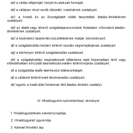
da)
a váltás időpontját, helyét és alakzati formáját,
db)
a váltáson részt vevők öltözetét, viselésének szabályait,
dc)
a híradó és az őrszolgálatot ellátó beosztottak átadás-átvételének
szabályait,
dd)
az átadó vagy átvevő szolgálatparancsnokok feladatait, információ átadás-
átvételének szabályait,
de)
a közérdekű bejelentés közzétételének módját, körülményeit,
df)
a szolgálatváltás közben történő riasztás végrehajtásának szabályait,
dg)
a kárhelyen történő szolgálatváltás szabályait,
dh)
a szolgálatváltás meghatározott időtartama alatt folyamatban lévő vagy
előreláthatóan elhúzódó beavatkozás esetén történő eljárás szabályait,
di)
a szolgálatba lépők beérkezési kötelezettségét,
dj)
a váltásról történő eseti távolmaradás szabályait,
dk)
egyéb, a kiadó által fontosnak ítélt átadás-átvételi szabályt.
IV. Híradóügyelet nyilvántartásai, okmányai
1. Híradóügyeletesek eseménynaplója.
2. Híradóügyelet ügyrendje.
3. Káreset felvételi lap.