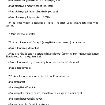
a)
a tűzoltásra igénybe vehető oltóanyagokat,
b)
az oltóanyag mennyiségét (kg, liter),
c)
az oltóanyagot fajtánként (hab, por, gáz),
d)
az oltóanyagot típusonként (EVAM),
e)
az oltóanyagot elhelyezés (raktári készlet vagy málházott oltóanyag)
szerint.
7. Munkavédelmi iratok
7.1. A munkavédelmi őrnapló (szolgálati csoportonként) tartalmazza:
a)
az ellenőrzés időpontját,
b)
az ellenőrzés során észlelt hiányosságokat (amennyiben hiányosságot nem
állapít meg, azt is rögzíteni kell),
c)
az ellenőrzést végző személy (munkavédelmi őr) aláírását,
d)
az ellenjegyzést.
7.2. Az alkoholszondás ellenőrzési napló tartalmazza:
a)
a sorszámot,
b)
a vizsgálat időpontját,
c)
a vizsgált személy nevét, beosztását, a vizsgálat eredményét,
d)
a vizsgálatot végzők nevét,
e)
a megjegyzést (a tett intézkedést).