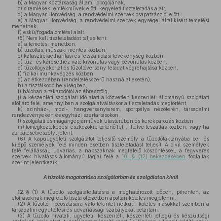
b)
a Magyar Köztársaság állami lobogójának,
c)
síremlékek, emlékművek előtt, kegyeleti tiszteletadás alatt,
d)
a Magyar Honvédség, a rendvédelmi szervek csapatzászlói előtt,
e)
a Magyar Honvédség, a rendvédelmi szervek egységei által kísért temetési
menetnek,
f)
eskü/fogadalomtétel alatt.
(5)
Nem kell tiszteletadást teljesíteni:
a)
a temetési menetben,
b)
tűzoltás, műszaki mentés közben,
c)
katasztrófaelhárítási és felszámolási tevékenység közben,
d)
tűz- és káresethez való kivonulás vagy bevonulás közben,
e)
tűzoltógyakorlat és tűzoltóverseny feladat végrehajtása közben,
f)
fizikai munkavégzés közben,
g)
az étkezdében (rendeltetésszerű használat esetén),
h)
a tisztálkodó helyiségben,
i)
hálóban a takarodótól az ébresztőig,
j)
a készenléti szolgálati idő alatt a közvetlen készenléti állományú szolgálati
elöljáró felé, amennyiben a szolgálatváltáskor a tiszteletadás megtörtént,
k)
színház-, mozi-, hangversenyterem, sportpálya nézőterén, társadalmi
rendezvényeken és egyházi szertartásokon,
l)
szolgálati és magángépjárművek utasterében és kerékpározás közben,
m)
tömegközlekedési eszközökre történő fel-, illetve leszállás közben, vagy ha
az balesetveszélyt jelent.
(6)
A kapuügyeleti szolgálatot teljesítő személy a tűzoltólaktanyába be- és
kilépő személyek felé minden esetben tiszteletadást teljesít. A civil személyek
felé felállással, udvarias, a napszaknak megfelelő köszöntéssel, a fegyveres
szervek hivatásos állományú tagjai felé a
10. § (12) bekezdésében
foglaltak
szerint jelentkezik.
A tűzoltó magatartása szolgálatban és szolgálaton kívül
12. §
(1)
A tűzoltó szolgálatellátásra a meghatározott időben, pihenten, az
előírásoknak megfelelő tiszta öltözetben ápoltan köteles megjelenni.
(2)
A tűzoltó – beosztására való tekintet nélkül – köteles másokkal szemben a
társadalmi együttélési és udvariassági szabályokat betartani.
(3)
A tűzoltó hivatali, ügyeleti, készenléti, készenléti jellegű és készültségi