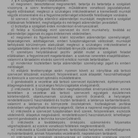
7. §
A szolgálati elöljáró hatáskörében:
a)
megismeri, beosztottaival megismerteti, betartja és betartatja a szolgálati
viszonyra, a szerv tevékenységére, működésére vonatkozó jogszabályokat,
egyéb előírásokat; megteszi a szükséges intézkedéseket a kiemelkedő munkát
végzők elismerésére és a fegyelmezetlenséget elkövetők felelősségre vonására,
b)
szervezi, irányítja, ellenőrzi alárendeltjei munkáját, megteremti a szolgálat
ellátásának feltételeit, meghallgatja és mérlegeli alárendeltjei javaslatait,
c)
biztosítja a szolgálati érdek mindenkori érvényesülését,
d)
fellép a tűzoltóság mint szervezet és mint munkahely, továbbá az
alárendeltjei jogainak és jogos érdekeinek védelmében,
e)
megismeri és figyelemmel kíséri közvetlen alárendeltjei személyiségét,
képességeinek, adottságainak, emberi tulajdonságainak változását, munkáját
befolyásoló körülmények alakulását; megteszi a szükséges intézkedéseket a
szolgálatellátás terén jelentkező hátráltató tényezők csökkentésére,
f)
személyes helytállásával pozitív példát mutat a szolgálati feladat
ellátásában, a fegyelmezett magatartásban, a szakmai ismeretek elsajátításában,
valamint a társadalmi elvárás szerinti erkölcsi normák betartásában,
g)
mindenkor tiszteletben tartja alárendeltjei személyiségi jogait és emberi
méltóságát,
h)
elöljárói tevékenysége során nyomon követi az irányítása alá tartozó
szervezet létszámát, eszközeit, felszereléseit, azok állapotát, használhatóságát
és törekszik a szervezet optimális működtetésére,
i)
gondoskodik a vezetése alá tartozó szervezet épületeinek, építményeinek
állagmegóvásáról, a szükséges felülvizsgálatok elvégzéséről,
j)
intézkedik a Szolgálati Rendben meghatározottak érvényesülésére, ennek
keretében a vezetése alá tartozó szervezeti egységek épületeinek
körletrendjéről, objektumainak szükség szerinti őrzéséről, a helyiségek
rendeltetésszerű használatáról és tisztán tartásáról, a laktanya karbantartásáról,
valamint a laktanya és környezete összképének, tisztaságának javítása
érdekében végrehajtható tevékenységekről, illetve a napirend meghatározásáról,
k)
intézkedik a szervezet tulajdonában lévő szerek, felszerelések, eszközök
védelméről, állapotuk megóvásáról, rendeltetésszerű használatukról; lehetőségei
szerint gondoskodik a technika korszerűsítéséről,
l)
intézkedik a továbbképzés, önképzés, számonkérés folyamatos
végrehajtásáról, az ezekre vonatkozó feltételek megteremtéséről,
m)
intézkedik a tűzoltó lakóhelyének, tartózkodási helyének, elérhetőségének
nyilvántartásáról, annak folyamatos vezetéséről, naprakészen tartásáról,
n)
intézkedik a szolgálati okmányoknak az iratkezelési szabályok szerinti