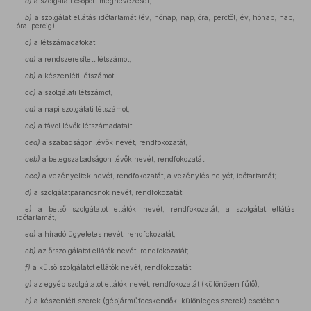
a)
a szolgálati csoport megnevezését;
b)
a szolgálat ellátás időtartamát (év, hónap, nap, óra, perctől, év, hónap, nap,
óra, percig);
c)
a létszámadatokat,
ca)
a rendszeresített létszámot,
cb)
a készenléti létszámot,
cc)
a szolgálati létszámot,
cd)
a napi szolgálati létszámot,
ce)
a távol lévők létszámadatait,
cea)
a szabadságon lévők nevét, rendfokozatát,
ceb)
a betegszabadságon lévők nevét, rendfokozatát,
cec)
a vezényeltek nevét, rendfokozatát, a vezénylés helyét, időtartamát;
d)
a szolgálatparancsnok nevét, rendfokozatát;
e)
a belső szolgálatot ellátók nevét, rendfokozatát, a szolgálat ellátás
időtartamát,
ea)
a híradó ügyeletes nevét, rendfokozatát,
eb)
az őrszolgálatot ellátók nevét, rendfokozatát;
f)
a külső szolgálatot ellátók nevét, rendfokozatát;
g)
az egyéb szolgálatot ellátók nevét, rendfokozatát (különösen fűtő);
h)
a készenléti szerek (gépjárműfecskendők, különleges szerek) esetében