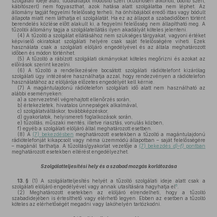
szolgálati ideje alatt, tudatállapot módosító szert (különösen alkoholt, bódító szert,
kábítószert) nem fogyaszthat, azok hatása alatt szolgálatba nem léphet. Az
állomány tagját fegyelmi felelősség terheli, ha önhibájából eredő ittas vagy bódult
állapota miatt nem láthatja el szolgálatát. Ha ez az állapot a szabadidőben történt
berendelés közlése előtt alakult ki, a fegyelmi felelősség nem állapítható meg. A
tűzoltói állomány tagja a szolgálatellátás ilyen akadályát köteles jelenteni.
(4)
A tűzoltó a szolgálat ellátásához nem szükséges tárgyakat, vagyoni értéket
képviselő okiratokat szolgálati helyére csak saját felelősségére viheti. Ezek
használata csak a szolgálati elöljáró engedélyével és az általa meghatározott
időben és módon történhet.
(5)
A tűzoltó a rábízott szolgálati okmányokat köteles megőrizni és azokat az
előírások szerint kezelni.
(6)
A tűzoltó a rendelkezésére bocsátott szolgálati rádiótelefont kizárólag
szolgálati ügy intézésére használhatja azzal, hogy rendezvényen a rádiótelefon
használatához az elöljárója előzetes engedélyét kell kérnie.
(7)
A magántulajdonú rádiótelefon szolgálati idő alatt nem használható az
alábbi eseményeken:
a)
a szervezetnél végrehajtott ellenőrzés során,
b)
értekezletek, hivatalos ünnepségek alkalmával,
c)
szolgálatváltáskor, továbbképzéskor,
d)
gyakorlatok, helyismereti foglalkozások során,
e)
tűzoltás, műszaki mentés, illetve riasztás, vonulás közben,
f)
egyéb a szolgálati elöljáró által meghatározott esetben.
(8)
A
(7) bekezdésben
meghatározott esetekben a tűzoltó a magántulajdonú
rádiótelefonját kikapcsolt vagy néma üzemmódú állapotban – saját felelősségére
– magánál tarthatja. A tűzoltás/gyakorlat vezetője a
(7) bekezdés
d)–f)
pontban
meghatározott esetekben eltérést engedélyezhet.
Szolgálatteljesítési hely és a szabad mozgás korlátozása
13. §
(1)
A szolgálatteljesítés helyét a tűzoltó szolgálati ideje alatt csak a
6
szolgálati elöljáró engedélyével vagy annak utasítására hagyhatja el
.
(2)
Meghatározott esetekben az elöljáró elrendelheti, hogy a tűzoltó
szabadidejében is értesíthető vagy elérhető legyen. Ebben az esetben a tűzoltó
köteles az elérhetőségét megadni vagy lakóhelyén tartózkodni.