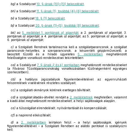
bg)
a Szabályzat
10. §-ának (10)–(13) bekezdését
,
bh)
a Szabályzat
11. §-ának (1), továbbá (4)–(6) bekezdését
,
bi)
a Szabályzat
18. § (1) bekezdését
,
bj)
a Szabályzat
20. §-ának (1)–(5), továbbá (8) bekezdését
,
bk)
az
5. melléklet 1. pontjának
a)
alpontját
, a 2. pontjának
a)
alpontját, 3.
pontjának
a)
alpontját, a 4. pontjának
a)
alpontját, az 5. pontjának
a)
alpontját, a
6. pontjának
a)
alpontját;
c)
a Szolgálati Rendnek tartalmaznia kell a szolgálatparancsnok, a szolgálat
parancsnok-helyettes, a szerparancsnok, a készenléti gépjárművezető, a
beosztott tűzoltó és a híradó ügyeletes
5. mellékletben
meghatározott
felelősségére vonatkozó rendelkezései tekintetében
ca)
a Szabályzat
7. §-ának
j)
és
k)
pontjaiban
meghatározott rendelkezéseket
(a Fővárosi Tűzoltóparancsnokság vonatkozásában tűzőrségenként egységes
szerkezetben),
cb)
a hatályos jogszabályok figyelembevételével az egyenruházati
felszerelések viselésének részletes szabályait,
cc)
a szolgálati okmányok körének esetleges bővítését,
cd)
a szolgálat átadás-átvétel rendjét a
2. mellékletnek
megfelelően, valamint
a kiadó által meghatározott rendelkezéseket, a helyi sajátosságok alapján,
ce)
a túlszolgálat elrendelését, nyilvántartását és kompenzálását,
cf)
a napirend elkészítését;
d)
a
2. mellékletben
leírtakon felül – a helyi sajátosságok, igények
figyelembevételével – a Szolgálati Rendben az alábbi pontokat is szabályozni
kell: