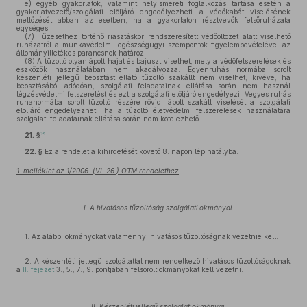
e)
egyéb gyakorlatok, valamint helyismereti foglalkozás tartása esetén a
gyakorlatvezető/szolgálati elöljáró engedélyezheti a védőkabát viselésének
mellőzését abban az esetben, ha a gyakorlaton résztvevők felsőruházata
egységes.
(7)
Tűzesethez történő riasztáskor rendszeresített védőöltözet alatt viselhető
ruházatról a munkavédelmi, egészségügyi szempontok figyelembevételével az
állományilletékes parancsnok határoz.
(8)
A tűzoltó olyan ápolt hajat és bajuszt viselhet, mely a védőfelszerelések és
eszközök használatában nem akadályozza. Egyenruhás normába sorolt
készenléti jellegű beosztást ellátó tűzoltó szakállt nem viselhet, kivéve, ha
beosztásából adódóan, szolgálati feladatainak ellátása során nem használ
légzésvédelmi felszerelést és ezt a szolgálati elöljáró engedélyezi. Vegyes ruhás
ruhanormába sorolt tűzoltó részére rövid, ápolt szakáll viselését a szolgálati
elöljáró engedélyezheti, ha a tűzoltó életvédelmi felszerelések használatára
szolgálati feladatainak ellátása során nem kötelezhető.
14
21. §
22. §
Ez a rendelet a kihirdetését követő 8. napon lép hatályba.
1. melléklet az 1/2006. (VI. 26.) ÖTM rendelethez
I. A hivatásos tűzoltóság szolgálati okmányai
1. Az alábbi okmányokat valamennyi hivatásos tűzoltóságnak vezetnie kell.
2. A készenléti jellegű szolgálattal nem rendelkező hivatásos tűzoltóságoknak
a
II. fejezet
3., 5., 7., 9. pontjában felsorolt okmányokat kell vezetni.
II. Készenléti jellegű szolgálat okmányai