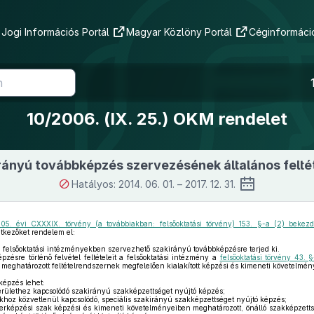
Jogi Információs Portál
Magyar Közlöny Portál
Céginformáció
10/2006. (IX. 25.) OKM rendelet
rányú továbbképzés szervezésének általános feltét
Hatályos: 2014. 06. 01. – 2017. 12. 31.
05. évi CXXXIX. törvény (a továbbiakban: felsőoktatási törvény) 153. §-a (2) beke
tkezőket rendelem el:
a felsőoktatási intézményekben szervezhető szakirányú továbbképzésre terjed ki.
zésre történő felvétel feltételeit a felsőoktatási intézmény a
felsőoktatási törvény 43. 
meghatározott feltételrendszernek megfelelően kialakított képzési és kimeneti követelmé
épzés lehet:
erülethez kapcsolódó szakirányú szakképzettséget nyújtó képzés;
hoz közvetlenül kapcsolódó, speciális szakirányú szakképzettséget nyújtó képzés;
rképzési szak képzési és kimeneti követelményeiben meghatározott, önálló szakképzett