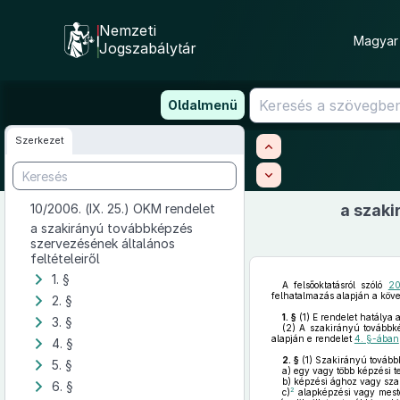
Nemzeti
Magyar 
Jogszabálytár
Ugrás
Oldalmenü
a
tartalomra
Szerkezet
10/2006. (IX. 25.) OKM rendelet
a szaki
a szakirányú továbbképzés
szervezésének általános
feltételeiről
1. §
A felsőoktatásról szóló
20
felhatalmazás alapján a köve
2. §
1. §
(1)
E rendelet hatálya 
3. §
(2)
A szakirányú továbbkép
alapján e rendelet
4. §-ában
4. §
2. §
(1)
Szakirányú továbbk
5. §
a)
egy vagy több képzési t
b)
képzési ághoz vagy szak
6. §
2
c)
alapképzési vagy meste