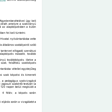
 figyelembevételével úgy kell
ezését, amelyre a szakirányú
á az alapképzésben a külön
en fel kell tüntetni.
Hivatal nyilvántartásba vette
s általános szabályairól szóló
tantervet elfogadó szenátusi
lapképzés második, további
ányú továbbképzés, illetve a
szak, felsőfokú szakképzés
tartásba vétellel egyidejűleg
si szak képzési és kimeneti
n, a pedagógus szakvizsgává
gosult szakértői testület (a
t 120 napon belül megküldi a
e 4 félév, a képzés során
i eljárás során a vizsgálatot a