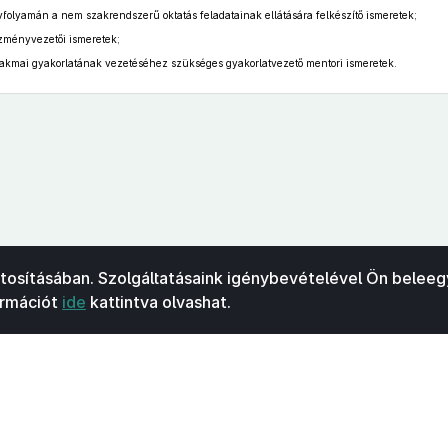
évfolyamán a nem szakrendszerű oktatás feladatainak ellátására felkészítő ismeretek;
ézményvezetői ismeretek;
akmai gyakorlatának vezetéséhez szükséges gyakorlatvezető mentori ismeretek.
ztosításában. Szolgáltatásaink igénybevételével Ön beleeg
ormációt
ide
kattintva olvashat.