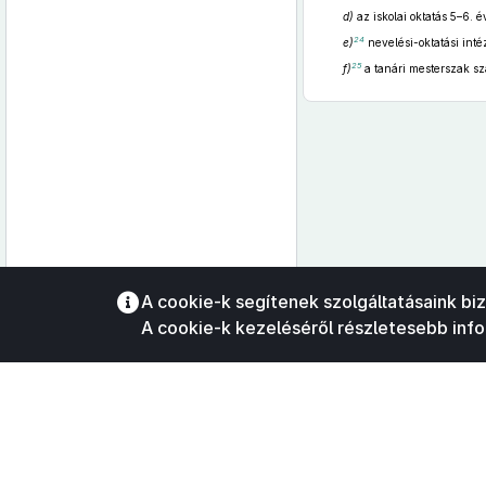
d)
az iskolai oktatás 5–6. 
24
e)
nevelési-oktatási int
25
f)
a tanári mesterszak sz
Az oldalmenübe visszatéréshez
A cookie-k segítenek szolgáltatásaink bi
használhatja az
ALT + S
billentyűket.
A cookie-k kezeléséről részletesebb inf