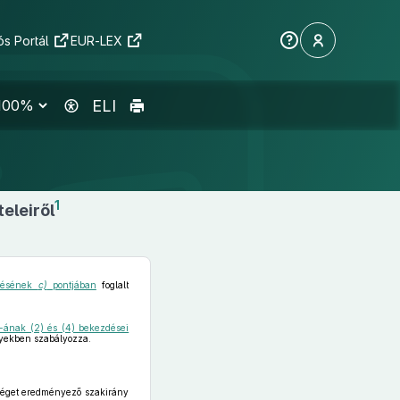
s Portál
EUR-LEX
ELI
1
eleiről
zdésének
c)
pontjában
foglalt
§-ának (2) és (4) bekezdései
nyekben szabályozza.
séget eredményező szakirány