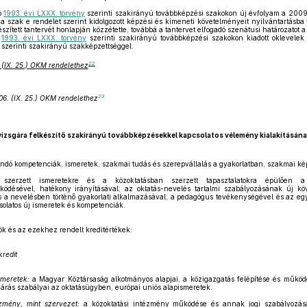
ló
1993. évi LXXX. törvény
szerinti szakirányú továbbképzési szakokon új évfolyam a 200
 a szak e rendelet szerint kidolgozott képzési és kimeneti követelményeit nyilvántartásba v
zített tantervét honlapján közzétette, továbbá a tantervet elfogadó szenátusi határozatot 
ó
1993. évi LXXX. törvény
szerinti szakirányú továbbképzési szakokon kiadott oklevelek
szerinti szakirányú szakképzettséggel.
22
 (IX. 25.) OKM rendelethez
23
06. (IX. 25.) OKM rendelethez
zsgára felkészítő szakirányú továbbképzésekkel kapcsolatos vélemény kialakításá
tandó kompetenciák, ismeretek, szakmai tudás és szerepvállalás a gyakorlatban, szakmai k
szerzett ismeretekre és a közoktatásban szerzett tapasztalatokra épülően a 
désével, hatékony irányításával; az oktatás-nevelés tartalmi szabályozásának új köv
 a nevelésben történő gyakorlati alkalmazásával; a pedagógus tevékenységével és az eg
olatos új ismeretek és kompetenciák.
k és az ezekhez rendelt kreditértékek:
kredit
smeretek:
a Magyar Köztársaság alkotmányos alapjai, a közigazgatás felépítése és működé
ljárás szabályai az oktatásügyben, európai uniós alapismeretek.
ézmény, mint szervezet:
a közoktatási intézmény működése és annak jogi szabályozása