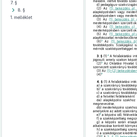
második, illetve további szak
7. §
d)
pedagógus-szakvizsgára 
(2)
Az
(1) bekezdés
a)
p
8. §
alapképzésben vagy mesterk
alapképzésben vagy mesterkép
1. melléklet
(3)
Az
(1) bekezdés
b)
p
mesterképzésben szerzett okl
(4)
Az
(1) bekezdés
c)
p
mesterképzésben szerzett okl
(5)
Az
(1) bekezdés
a)–
alapfokozattal rendelkezőkn
3
(6)
Az
(1) bekezdés
b)
továbbképzés. Szakjogász s
mérnök szakképzettséggel r
4
3. §
(1)
A felsőoktatási i
jogosult, amely szakon képzés
5
(2)
Az Oktatási Hivatal (
szervezett szakirányú továbbk
(3)
Az
(1)–(2) bekezdésbe
6
(4)
4. §
(1)
A felsőoktatási int
a)
a szakirányú továbbké
7
b)
a szakirányú továbbké
c)
a szakirányú továbbképz
d)
a felvétel feltételeként
da)
alapképzési szakhoz 
megnevezése,
db)
mesterképzési szakhoz
amelyekre az adott szakirán
8
e)
a képzési idő, félévek
f)
a szakképzettség megsz
g)
a képzés során elsaját
alkalmazása konkrét környe
h)
a szakképzettség szempo
i)
a szakdolgozat kreditérté
9
(2)
A
2. § (1) bekezdés