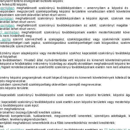
irányként történő elvégzését biztosító képzés;
felkészítő képzés.
ontjában
meghatározott szakirányú továbbképzésben – amennyiben a képzési és 
épzésben megszerzett szakképzettség képzési területére vonatkozóan eltérő követe
zésben szerzett oklevéllel lehet részt venni.
ontjában
meghatározott szakirányú továbbképzésben a képzési ágnak, szaknak meg
evéllel lehet részt venni.
ontjában
meghatározott szakirányú továbbképzésben az adott, szakirányt magába 
evéllel lehet részt venni.
c)
pontjaiban
meghatározott szakirányú továbbképzések esetén mesterfokozatot köve
ek nem hirdethető meg.
pontja
szerint szervezhető a szakjogász, szakközgazdász vagy szakmérnök szakké
zakképzettséget csak jogász, szakközgazdász szakképzettséget csak közgazdász, szakm
endelkezők szerezhetnek.
ntézmény olyan alapképzési vagy mesterképzési szakhoz kapcsolódó szakirányú továbbképzé
t folytathat.
a továbbiakban: Hivatal) által nyilvántartásba vett képzési és kimeneti követelményekre
épzést a felsőoktatási intézmény kizárólag az alapító okiratában meghatározott képzési ter
n
foglalt rendelkezéseket a szakfordító szakirányú továbbképzések esetén nem kell alkalm
ézmény képzési programjának részét képező képzési és kimeneti követelmények kötelező ta
pzés megnevezése;
pzésben szerezhető szakképzettség oklevélben szereplő megnevezése;
és képzési területe;
kapcsolódó szakirányú továbbképzési szak esetén azon képzési területek, képzési á
 kapcsolódó szakirányú továbbképzési szak esetén azon képzési területek vagy mesterké
yú továbbképzési szak épül;
ben meghatározva;
erzéséhez összegyűjtendő kreditek száma;
ítandó kompetenciák, tudáselemek, megszerezhető ismeretek, személyes adottságok, 
zetben, tevékenységrendszerben;
ntjából meghatározó ismeretkörök és a főbb ismeretkörökhöz rendelt kreditérték;
ke.
ének
c)
pontjában
meghatározott szakirányú továbbképzés esetében az
(1) bekezdés
b)
po