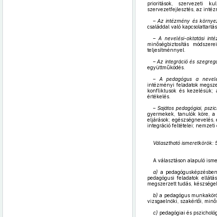
prioritások, szervezeti 
szervezetfejlesztés, az inté
–
Az intézmény és környe
családdal való kapcsolattartá
–
A nevelési-oktatási in
minőségbiztosítás módszere
teljesítménnyel.
–
Az integráció és szegreg
együttműködés.
–
A pedagógus a nevelés
intézményi feladatok megsze
konfliktusok és kezelésük; 
értékelés.
–
Sajátos pedagógiai, pszi
gyermekek, tanulók köre, a 
eljárások; egészségnevelés,
integráció feltételei; nemzeti
Választható ismeretkörök: 5
A választáson alapuló isme
a)
a pedagógusképzésben s
pedagógusi feladatok ellátás
megszerzett tudás, készségek
b)
a pedagógus munkakörökh
vizsgaelnöki, szakértői, minő
c)
pedagógiai és pszichológ