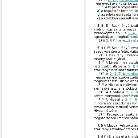
megnevezése a külön jogszab
10
(3)
A képzési programban
a)
a képzési és kimeneti kö
b)
az értékelési és ellenőrz
c)
a korábban szerzett isme
11
5. §
(1)
Szakirányú tová
kiadni, hogy az tartalmazza
továbbképzés épül, a
2. § 
jogszabályban meghatározott 
(2)
A
2. § (1) bekezdés
d)
p
12
6. §
(1)
Szakirányú tovább
és ezt követően a felsőoktat
13
(2)
A szakirányú továbbkép
törvény szerint jár el.
14
(3)
A kérelemhez csatoln
határozatot, illetve a
2. § 
szakirányt tartalmazó tanterv
15
(4)
A
2. § (1) bekezdé
megszerezhető szakképzett
megnevezésétől, illetve az 
16
(5)
A Hivatal a nyilvánta
elérhetővé teszi a felsőoktat
17
(6)
A Hivatal a
2. § (
követelményének közzétételét
18
(7)
A Hivatal a
2. § (1
minősítésről szóló döntés v
továbbiakban: testület) véle
Hivatal részére.
19
(8)
Pedagógus szakvizs
megszerzendő kreditek száma 
7. §
A Magyar Felsőoktatási
szakirányú továbbképzések tek
8. §
(1)
E rendelet a kihird