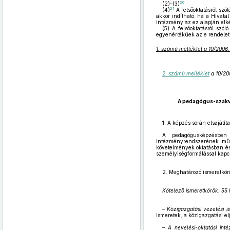
20
(2)–(3)
21
(4)
A felsőoktatásról szó
akkor indítható, ha a Hivatal
intézmény az ez alapján elkés
(5)
A felsőoktatásról szól
egyenértékűek az e rendelet 
1. számú melléklet a 10/2006.
2. számú melléklet
a 10/20
A pedagógus-szakvi
1. A képzés során elsajátí
A pedagógusképzésben 
intézményrendszerének műkö
követelmények oktatásban és
személyiségformálással kapcs
2. Meghatározó ismeretkörö
Kötelező ismeretkörök: 55 
–
Közigazgatási vezetési i
ismeretek, a közigazgatási e
–
A nevelési-oktatási int