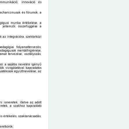
ommunikáció; innováció és
 mechanizmusok és fórumok, a
agógusi munka értékelése; a
i jellemzői, összefüggése a
 az integrációra, szektorközi
dagógiai folyamattervezés,
pedagógusok mentálhigiénéje,
amat tervezése, osztályozás,
sa:
a sajátos nevelési igényű
ók vizsgálatával kapcsolatos
yatékosok együttnevelése, az
 ismeretek, illetve az adott
meretek, a szakhoz kapcsolódó
s értékelés, szaktanácsadás,
eretkörök;