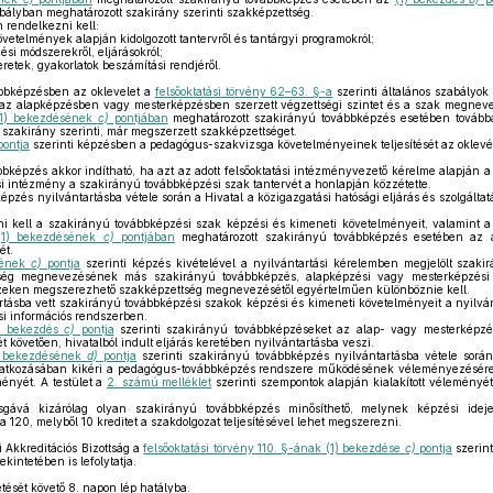
ályban meghatározott szakirány szerinti szakképzettség.
 rendelkezni kell:
vetelmények alapján kidolgozott tantervről és tantárgyi programokról;
ési módszerekről, eljárásokról;
retek, gyakorlatok beszámítási rendjéről.
bbképzésben az oklevelet a
felsőoktatási törvény 62–63. §-a
szerinti általános szabályok
 az alapképzésben vagy mesterképzésben szerzett végzettségi szintet és a szak megnev
(1) bekezdésének
c)
pontjában
meghatározott szakirányú továbbképzés esetében tovább
szakirány szerinti, már megszerzett szakképzettséget.
ontja
szerinti képzésben a pedagógus-szakvizsga követelményeinek teljesítését az oklevélb
képzés akkor indítható, ha azt az adott felsőoktatási intézményvezető kérelme alapján a 
ási intézmény a szakirányú továbbképzési szak tantervét a honlapján közzétette.
zés nyilvántartásba vétele során a Hivatal a közigazgatási hatósági eljárás és szolgáltatá
i kell a szakirányú továbbképzési szak képzési és kimeneti követelményeit, valamint a 
(1) bekezdésének
c)
pontjában
meghatározott szakirányú továbbképzés esetében az a
ét.
sének
c)
pontja
szerinti képzés kivételével a nyilvántartási kérelemben megjelölt szakir
ség megnevezésének más szakirányú továbbképzés, alapképzési vagy mesterképzési 
ezeken megszerezhető szakképzettség megnevezésétől egyértelműen különböznie kell.
rtásba vett szakirányú továbbképzési szakok képzési és kimeneti követelményeit a nyilván
ási információs rendszerben.
1) bekezdés
c)
pontja
szerinti szakirányú továbbképzéseket az alap- vagy mesterképzé
 követően, hivatalból indult eljárás keretében nyilvántartásba veszi.
) bekezdésének
d)
pontja
szerinti szakirányú továbbképzés nyilvántartásba vétele sorá
onatkozásában kikéri a pedagógus-továbbképzés rendszere működésének véleményezésére jo
ményét. A testület a
2. számú melléklet
szerinti szempontok alapján kialakított véleményé
gává kizárólag olyan szakirányú továbbképzés minősíthető, melynek képzési idej
120, melyből 10 kreditet a szakdolgozat teljesítésével lehet megszerezni.
 Akkreditációs Bizottság a
felsőoktatási törvény 110. §-ának (1) bekezdése
c)
pontja
szerint
intetében is lefolytatja.
etését követő 8. napon lép hatályba.