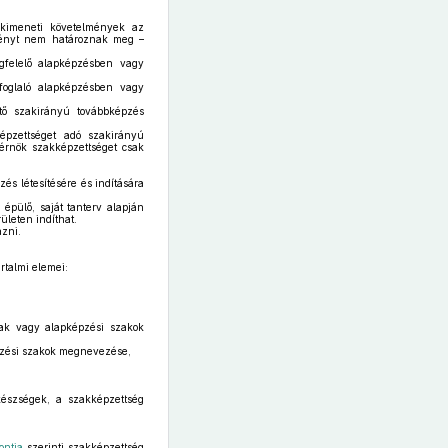
kimeneti követelmények az
lményt nem határoznak meg –
felelő alapképzésben vagy
foglaló alapképzésben vagy
tő szakirányú továbbképzés
pzettséget adó szakirányú
érnök szakképzettséget csak
s létesítésére és indítására
 épülő, saját tanterv alapján
ületen indíthat.
azni.
rtalmi elemei:
gak vagy alapképzési szakok
pzési szakok megnevezése,
készségek, a szakképzettség
ntja
szerinti szakképzettség