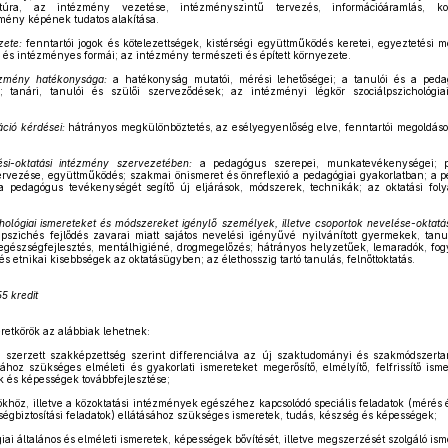
kultúra, az intézmény vezetése, intézményszintű tervezés, információáramlás, k
zmény képének tudatos alakítása.
zete:
fenntartói jogok és kötelezettségek, kistérségi együttműködés keretei, egyeztetési
s és intézményes formái; az intézmény természeti és épített környezete.
tézmény hatékonysága:
a hatékonyság mutatói, mérési lehetőségei; a tanulói és a ped
i; tanári, tanulói és szülői szerveződések; az intézményi légkör szociálpszichológia
áció kérdései:
hátrányos megkülönböztetés, az esélyegyenlőség elve, fenntartói megoldások
i-oktatási intézmény szervezetében:
a pedagógus szerepei, munkatevékenységei; pe
rvezése, együttműködés; szakmai önismeret és önreflexió a pedagógiai gyakorlatban; a 
a pedagógus tevékenységét segítő új eljárások, módszerek, technikák; az oktatási foly
chológiai ismereteket és módszereket igénylő személyek, illetve csoportok nevelése-oktatá
pszichés fejlődés zavarai miatt sajátos nevelési igényűvé nyilvánított gyermekek, tanul
 egészségfejlesztés, mentálhigiéné, drogmegelőzés; hátrányos helyzetűek, lemaradók, fog
 és etnikai kisebbségek az oktatásügyben; az élethosszig tartó tanulás, felnőttoktatás.
5 kredit
retkörök az alábbiak lehetnek:
zerzett szakképzettség szerint differenciálva az új szaktudományi és szakmódszertani
ához szükséges elméleti és gyakorlati ismereteket megerősítő, elmélyítő, felfrissítő is
 és képességek továbbfejlesztése;
öz, illetve a közoktatási intézmények egészéhez kapcsolódó speciális feladatok (mérés é
ségbiztosítási feladatok) ellátásához szükséges ismeretek, tudás, készség és képességek;
iai általános és elméleti ismeretek, képességek bővítését, illetve megszerzését szolgáló ism