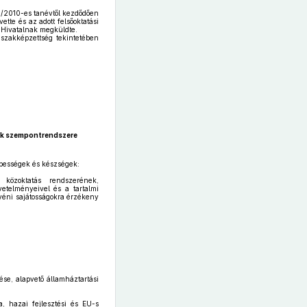
9/2010-es tanévtől kezdődően
ette és az adott felsőoktatási
a Hivatalnak megküldte.
 szakképzettség tekintetében
nak szempontrendszere
épességek és készségek:
közoktatás rendszerének,
etelményeivel és a tartalmi
yéni sajátosságokra érzékeny
se, alapvető államháztartási
, hazai fejlesztési és EU-s