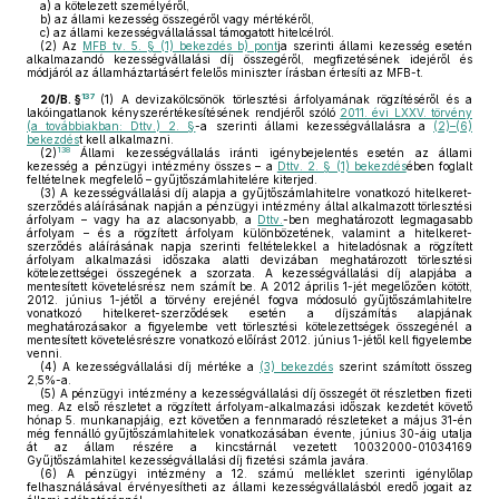
a)
a kötelezett személyéről,
b)
az állami kezesség összegéről vagy mértékéről,
c)
az állami kezességvállalással támogatott hitelcélról.
(2)
Az
MFB tv. 5. § (1) bekezdés b) pont
ja szerinti állami kezesség esetén
alkalmazandó kezességvállalási díj összegéről, megfizetésének idejéről és
módjáról az államháztartásért felelős miniszter írásban értesíti az MFB-t.
137
20/B. §
(1)
A devizakölcsönök törlesztési árfolyamának rögzítéséről és a
lakóingatlanok kényszerértékesítésének rendjéről szóló
2011. évi LXXV. törvény
(a továbbiakban: Dttv.) 2. §
-a szerinti állami kezességvállalásra a
(2)–(6)
bekezdés
t kell alkalmazni.
138
(2)
Állami kezességvállalás iránti igénybejelentés esetén az állami
kezesség a pénzügyi intézmény összes – a
Dttv. 2. § (1) bekezdés
ében foglalt
feltételnek megfelelő – gyűjtőszámlahitelére kiterjed.
(3)
A kezességvállalási díj alapja a gyűjtőszámlahitelre vonatkozó hitelkeret-
szerződés aláírásának napján a pénzügyi intézmény által alkalmazott törlesztési
árfolyam – vagy ha az alacsonyabb, a
Dttv.
-ben meghatározott legmagasabb
árfolyam – és a rögzített árfolyam különbözetének, valamint a hitelkeret-
szerződés aláírásának napja szerinti feltételekkel a hiteladósnak a rögzített
árfolyam alkalmazási időszaka alatti devizában meghatározott törlesztési
kötelezettségei összegének a szorzata. A kezességvállalási díj alapjába a
mentesített követelésrész nem számít be. A 2012 április 1-jét megelőzően kötött,
2012. június 1-jétől a törvény erejénél fogva módosuló gyűjtőszámlahitelre
vonatkozó hitelkeret-szerződések esetén a díjszámítás alapjának
meghatározásakor a figyelembe vett törlesztési kötelezettségek összegénél a
mentesített követelésrészre vonatkozó előírást 2012. június 1-jétől kell figyelembe
venni.
(4)
A kezességvállalási díj mértéke a
(3) bekezdés
szerint számított összeg
2,5%-a.
(5)
A pénzügyi intézmény a kezességvállalási díj összegét öt részletben fizeti
meg. Az első részletet a rögzített árfolyam-alkalmazási időszak kezdetét követő
hónap 5. munkanapjáig, ezt követően a fennmaradó részleteket a május 31-én
még fennálló gyűjtőszámlahitelek vonatkozásában évente, június 30-áig utalja
át az állam részére a kincstárnál vezetett 10032000-01034169
Gyűjtőszámlahitel kezességvállalási díj fizetési számla javára.
(6)
A pénzügyi intézmény a 12. számú melléklet szerinti igénylőlap
felhasználásával érvényesítheti az állami kezességvállalásból eredő jogait az