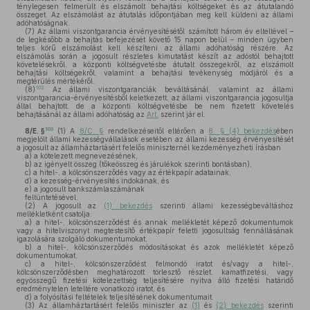
ténylegesen felmerült és elszámolt behajtási költségeket és az átutalandó
összeget. Az elszámolást az átutalás időpontjában meg kell küldeni az állami
adóhatóságnak.
(7)
Az állami viszontgarancia érvényesítésétől számított három év elteltével –
de legkésőbb a behajtás befejezését követő 15 napon belül – minden ügyben
teljes körű elszámolást kell készíteni az állami adóhatóság részére. Az
elszámolás során a jogosult részletes kimutatást készít az adóstól behajtott
követelésekről, a központi költségvetésbe átutalt összegekről, az elszámolt
behajtási költségekről, valamint a behajtási tevékenység módjáról és a
megtérülés mértékéről.
102
(8)
Az állami viszontgaranciák beváltásánál, valamint az állami
viszontgarancia-érvényesítésből keletkezett, az állami viszontgarancia jogosultja
által behajtott, de a központi költségvetésbe be nem fizetett követelés
behajtásánál az állami adóhatóság az
Art.
szerint jár el.
103
8/E. §
(1)
A
8/C. §
rendelkezéseitől eltérően a
8. § (4) bekezdés
ében
megjelölt állami kezességvállalások esetében az állami kezesség érvényesítését
a jogosult az államháztartásért felelős miniszternél kezdeményezheti írásban
a)
a kötelezett megnevezésének,
b)
az igényelt összeg (tőkeösszeg és járulékok szerinti bontásban),
c)
a hitel-, a kölcsönszerződés vagy az értékpapír adatainak,
d)
a kezesség-érvényesítés indokának, és
e)
a jogosult bankszámlaszámának
feltüntetésével.
(2)
A jogosult az
(1) bekezdés
szerinti állami kezességbeváltáshoz
mellékletként csatolja:
a)
a hitel-, kölcsönszerződést és annak mellékletét képező dokumentumok
vagy a hitelviszonyt megtestesítő értékpapír feletti jogosultság fennállásának
igazolására szolgáló dokumentumokat,
b)
a hitel-, kölcsönszerződés módosításokat és azok mellékletét képező
dokumentumokat,
c)
a hitel-, kölcsönszerződést felmondó iratot és/vagy a hitel-,
kölcsönszerződésben meghatározott törlesztő részlet, kamatfizetési, vagy
egyösszegű fizetési kötelezettség teljesítésére nyitva álló fizetési határidő
eredménytelen leteltére vonatkozó iratot, és
d)
a folyósítási feltételek teljesítésének dokumentumait.
(3)
Az államháztartásért felelős miniszter az
(1)
és
(2) bekezdés
szerinti