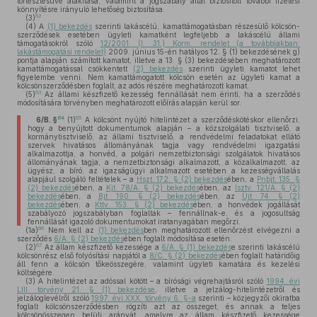
törlesztésűvé alakítása, valamint a jogszabály által biztosított további fizetési
könnyítésre irányuló lehetőség biztosítása.
62
(3)
(4)
A
(1) bekezdés
szerinti lakáscélú, kamattámogatásban részesülő kölcsön-
szerződések esetében ügyleti kamatként legfeljebb a lakáscélú állami
támogatásokról szóló
12/2001. (I. 31.) Korm. rendelet (a továbbiakban:
lakástámogatási rendelet)
2009. június 15-én hatályos 12. § (1) bekezdésének g)
pontja alapján számított kamatot, illetve a 13. § (3) bekezdésében meghatározott
kamattámogatással csökkentett
(2) bekezdés
szerinti ügyleti kamatot lehet
figyelembe venni. Nem kamattámogatott kölcsön esetén az ügyleti kamat a
kölcsönszerződésben foglalt, az adós részére meghatározott kamat.
63
(5)
Az állami készfizető kezesség fennállását nem érinti, ha a szerződés
módosítására törvényben meghatározott előírás alapján kerül sor.
64
65
6/B. §
(1)
A kölcsönt nyújtó hitelintézet a szerződéskötéskor ellenőrzi,
hogy a benyújtott dokumentumok alapján – a közszolgálati tisztviselő, a
kormánytisztviselő, az állami tisztviselő, a rendvédelmi feladatokat ellátó
szervek hivatásos állományának tagja vagy rendvédelmi igazgatási
alkalmazottja, a honvéd, a polgári nemzetbiztonsági szolgálatok hivatásos
állományának tagja, a nemzetbiztonsági alkalmazott, a közalkalmazott, az
ügyész, a bíró, az igazságügyi alkalmazott esetében a kezességvállalás
alapjául szolgáló feltételek – a
Hszt. 172. § (2) bekezdés
ében, a
Pnbjt. 135. §
(2) bekezdés
ében, a
Kjt. 78/A. § (2) bekezdés
ében, az
Isztv. 121/A. § (2)
bekezdés
ében, a
Bjt. 190. § (2) bekezdés
ében, az
Üjt. 74. § (2)
bekezdés
ében, a
Kttv. 153. § (2) bekezdés
ében, a honvédek jogállását
szabályozó jogszabályban foglaltak – fennállnak-e, és a jogosultság
fennállását igazoló dokumentumokat iratanyagában megőrzi.
66
(1a)
Nem kell az
(1) bekezdés
ben meghatározott ellenőrzést elvégezni a
szerződés
6/A. § (2) bekezdés
ében foglalt módosítása esetén.
67
(2)
Az állam készfizető kezessége a
6/A. § (1) bekezdés
e szerinti lakáscélú
kölcsönrész első folyósítási napjától a
8/C. § (2) bekezdés
ében foglalt határidőig
áll fenn a kölcsön tőkeösszegére, valamint ügyleti kamatára és kezelési
költségére.
(3)
A hitelintézet az adóssal kötött – a bírósági végrehajtásról szóló
1994. évi
LIII. törvény 21. § (1) bekezdése
, illetve a jelzálog-hitelintézetről és
jelzáloglevélről szóló
1997. évi XXX. törvény 6. §-a
szerinti – közjegyzői okiratba
foglalt kölcsönszerződésben rögzíti azt az összeget, és annak a teljes
kölcsönösszegen belüli arányát, amelyre az állam készfizető kezessége