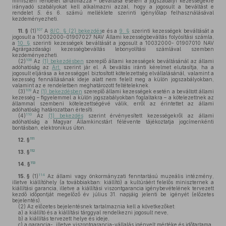
miniszteri rendelet tartalmazza – beváltása esetén a jogszabályi kezességekre
irányadó szabályokat kell alkalmazni azzal, hogy a jogosult a beváltást e
rendelet
5.
és 6. számú melléklete szerinti igénylőlap felhasználásával
kezdeményezheti.
107
11. §
(1)
A
8/C. § (2) bekezdés
e és a
9. §
szerinti kezességek beváltását a
jogosult a 10032000-01907027 NAV Állami kezességbeváltás folyósítási számla,
a
10. §
szerinti kezességek beváltását a jogosult a 10032000- 01907010 NAV
Agrárgazdasági kezességbeváltás lebonyolítási számlával szemben
kezdeményezheti.
108
(2)
Az
(1) bekezdésben
szereplő állami kezességek beváltásánál az állami
adóhatóság az
Art.
szerint jár el. A beváltás iránti kérelmet elutasítja, ha a
jogosult eljárása a kezességgel biztosított kötelezettség elvállalásánál, valamint a
kezesség fennállásának ideje alatt nem felelt meg a külön jogszabályokban,
valamint az e rendeletben meghatározott feltételeknek.
109
(3)
Az
(1) bekezdésben
szereplő állami kezességek esetén a beváltott állami
kezesség – figyelemmel a külön jogszabályokban foglaltakra – a kötelezettnek az
állammal szembeni kötelezettségévé válik, erről az érintettet az állami
adóhatóság határozatban értesíti.
110
(4)
Az
(1) bekezdés
szerint érvényesített kezességekről az állami
adóhatóság a Magyar Államkincstárt félévente tájékoztatja jogcímenkénti
bontásban, elektronikus úton.
111
12. §
112
13. §
113
14. §
114
15. §
(1)
Az állami vagy önkormányzati fenntartású muzeális intézmény,
illetve kiállítóhely (a továbbiakban: kiállító) a kultúráért felelős miniszternek a
kiállítási garancia, illetve a kiállítási viszontgarancia igénybevételének tervezett
kezdő időpontját megelőző év július 31. napjáig jelenti be igényét (előzetes
bejelentés).
(2)
Az előzetes bejelentésnek tartalmaznia kell a következőket:
a)
a kiállító és a kiállítási tárggyal rendelkezni jogosult neve,
b)
a kiállítás tervezett helye és ideje,
c)
a garancia-, illetve viszontgarancia-vállalás igényelt mértéke és időtartama,