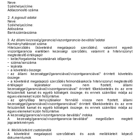
Neve:
Székhelye/címe:
Adóazonosító száma:
2.
A jogosult adatai
Neve:
Székhelye/címe:
Adószáma:
Bankszámlaszáma:
1
3.
Az állami kezesség/garancia/viszontgarancia-beváltás
adatai
Kormányhatározat száma:
Hitelszerződés (követelést megalapozó szerződés), valamint egyedi
viszontgarancia esetében kezességi szerződés, valamint a hitelviszonyt
megtestesítő értékpapír
– kelte/forgalomba hozatalának időpontja:
– száma/sorszáma:
– lejárata:
– a követelés összege:
1
– az állami kezességgel/garanciával/viszontgaranciával
érintett követelés
összege:
– a követelést megalapozó szerződés felmondásakor/a hitelviszonyt megtestesítő
értékpapír lejáratakor vissza nem fizetett, állami
1
kezességgel/garanciával/viszontgaranciával
érintett tőkekövetelés és az erre
felszámított kamat és egyéb költségek összege, és ennek számítási módja az
egyes elemeket külön feltüntetve:
– az igénylőlap benyújtásakor fennálló vissza nem fizetett, állami
1
kezességgel/garanciával/viszontgaranciával
érintett tőkekövetelés és az erre
felszámított kamat és egyéb költségek összege, és ennek számítási módja az
egyes elemeket külön feltüntetve:
1
A kezesség/garancia/viszontgarancia-beváltás
indoka:
1
A kezesség/garancia/viszontgarancia-beváltást
megelőzően megtett
jogcselekmények:
4.
Mellékletként csatolandók
A követelést megalapozó szerződések és azok mellékleteit képező
dokumentumok