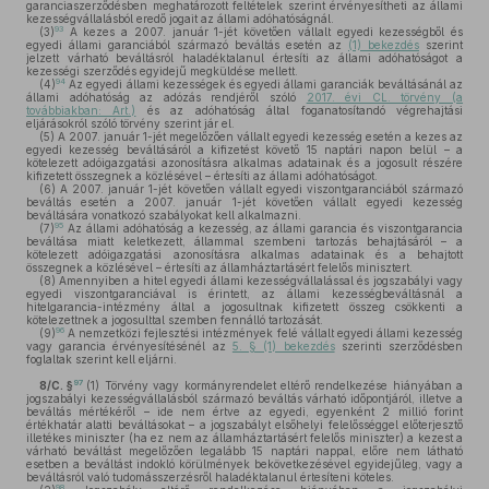
garanciaszerződésben meghatározott feltételek szerint érvényesítheti az állami
kezességvállalásból eredő jogait az állami adóhatóságnál.
93
(3)
A kezes a 2007. január 1-jét követően vállalt egyedi kezességből és
egyedi állami garanciából származó beváltás esetén az
(1) bekezdés
szerint
jelzett várható beváltásról haladéktalanul értesíti az állami adóhatóságot a
kezességi szerződés egyidejű megküldése mellett.
94
(4)
Az egyedi állami kezességek és egyedi állami garanciák beváltásánál az
állami adóhatóság az adózás rendjéről szóló
2017. évi CL. törvény (a
továbbiakban: Art.)
és az adóhatóság által foganatosítandó végrehajtási
eljárásokról szóló törvény szerint jár el.
(5)
A 2007. január 1-jét megelőzően vállalt egyedi kezesség esetén a kezes az
egyedi kezesség beváltásáról a kifizetést követő 15 naptári napon belül – a
kötelezett adóigazgatási azonosításra alkalmas adatainak és a jogosult részére
kifizetett összegnek a közlésével – értesíti az állami adóhatóságot.
(6)
A 2007. január 1-jét követően vállalt egyedi viszontgaranciából származó
beváltás esetén a 2007. január 1-jét követően vállalt egyedi kezesség
beváltására vonatkozó szabályokat kell alkalmazni.
95
(7)
Az állami adóhatóság a kezesség, az állami garancia és viszontgarancia
beváltása miatt keletkezett, állammal szembeni tartozás behajtásáról – a
kötelezett adóigazgatási azonosításra alkalmas adatainak és a behajtott
összegnek a közlésével – értesíti az államháztartásért felelős minisztert.
(8)
Amennyiben a hitel egyedi állami kezességvállalással és jogszabályi vagy
egyedi viszontgaranciával is érintett, az állami kezességbeváltásnál a
hitelgarancia-intézmény által a jogosultnak kifizetett összeg csökkenti a
kötelezettnek a jogosulttal szemben fennálló tartozását.
96
(9)
A nemzetközi fejlesztési intézmények felé vállalt egyedi állami kezesség
vagy garancia érvényesítésénél az
5. § (1) bekezdés
szerinti szerződésben
foglaltak szerint kell eljárni.
97
8/C. §
(1)
Törvény vagy kormányrendelet eltérő rendelkezése hiányában a
jogszabályi kezességvállalásból származó beváltás várható időpontjáról, illetve a
beváltás mértékéről – ide nem értve az egyedi, egyenként 2 millió forint
értékhatár alatti beváltásokat – a jogszabályt elsőhelyi felelősséggel előterjesztő
illetékes miniszter (ha ez nem az államháztartásért felelős miniszter) a kezest a
várható beváltást megelőzően legalább 15 naptári nappal, előre nem látható
esetben a beváltást indokló körülmények bekövetkezésével egyidejűleg, vagy a
beváltásról való tudomásszerzésről haladéktalanul értesíteni köteles.
98