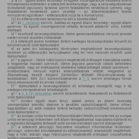
2. §
(1)
Egyedi állami kezesség- és egyedi viszontgarancia-vállalásra történő
felhatalmazás érdekében a kötelezett tevékenysége, vagy a kezességvállalással
biztosítandó jogviszony tartalma szerint feladatkörrel rendelkező személy vagy
feladatkörrel rendelkező szerv vezetője – az államháztartásért felelős
miniszterrel együttesen – előterjesztést nyújt be a Kormányhoz.
(2)
Az előterjesztésnek tartalmaznia kell a következőket:
18
a)
az
1. melléklet
szerinti „Adatlap az egyedi állami kezesség-, egyedi állami
garancia- és egyedi viszontgarancia-vállalás tervezett adatairól” című, kitöltött
adatlapot;
19
b)
készfizető kezességvállalásra, illetve garanciavállalásra irányuló javaslat
esetén ennek részletes indokolását;
c)
a kötelezett javára korábban történt esetleges kezességvállalás tényéről és
körülményeiről szóló tájékoztatást;
d)
az adott évi költségvetési törvényben meghatározott kezességvállalási
keretnek az előterjesztés benyújtásakor még fel nem használt részéről szóló
tájékoztatást;
20
e)
a jogosult – illetve hitelviszonyt megtestesítő értékpapír kibocsátása esetén
a forgalomba hozatalt szervező, illetve jegyzési garanciát vállaló befektetési
szolgáltatók, vagy az értékpapírok átvételére kötelezettséget vállaló személyek –
kiválasztására irányuló eljárás lebonyolításának módját, megjelölve az
Államadósság Kezelő Központ Zártkörűen Működő Részvénytársaság (a
továbbiakban: ÁKK Zrt.) közreműködésének a
7. §
szerint lehetséges formái
közül alkalmazandót és annak indokát;
21
f)
tájékoztatást a kezességvállalási díj lehetséges összegéről vagy a díj
esetleges elengedésének lehetőségéről;
22
g)
a
3. § (4) bekezdése
szerinti biztosítékokról, fedezetekről és feltételekről
szóló tájékoztatást;
23
h)
minden egyéb olyan tényt, adatot, amely az állami kezesség
szempontjából jelentős, ideértve a beváltás valószínűségéről, illetve ehhez
kapcsolódóan az adók módjára történő behajtás valószínűsíthető eredményéről
szóló tájékoztatást is;
24
i)
az európai uniós források felhasználásáért felelős miniszternek az európai
uniós versenyjogi értelemben vett állami támogatásokkal kapcsolatos eljárásról és
a regionális támogatási térképről szóló kormányrendelet szerinti álláspontját;
25
j)
a kötelezett pénzügyi helyzetére vonatkozó információkat (különösen
pénzügyi, számviteli kimutatásokat és előrejelzéseket), amelyekből megítélhető,
hogy a hitel, kölcsön vagy hitelviszonyt megtestesítő értékpapír visszafizetése
kellően megalapozott-e.