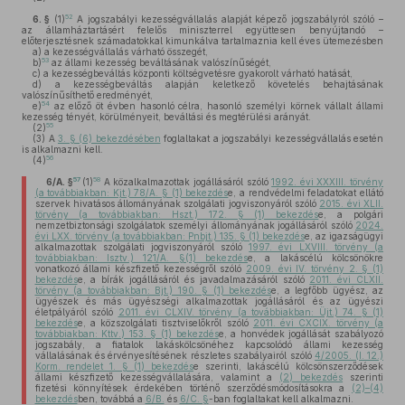
52
6. §
(1)
A jogszabályi kezességvállalás alapját képező jogszabályról szóló –
az államháztartásért felelős miniszterrel együttesen benyújtandó –
előterjesztésnek számadatokkal kimunkálva tartalmaznia kell éves ütemezésben
a)
a kezességvállalás várható összegét,
53
b)
az állami kezesség beváltásának valószínűségét,
c)
a kezességbeváltás központi költségvetésre gyakorolt várható hatását,
d)
a kezességbeváltás alapján keletkező követelés behajtásának
valószínűsíthető eredményét,
54
e)
az előző öt évben hasonló célra, hasonló személyi körnek vállalt állami
kezesség tényét, körülményeit, beváltási és megtérülési arányát.
55
(2)
(3)
A
3. § (6) bekezdésében
foglaltakat a jogszabályi kezességvállalás esetén
is alkalmazni kell.
56
(4)
57
58
6/A. §
(1)
A közalkalmazottak jogállásáról szóló
1992. évi XXXIII. törvény
(a továbbiakban: Kjt.) 78/A. § (1) bekezdés
e, a rendvédelmi feladatokat ellátó
szervek hivatásos állományának szolgálati jogviszonyáról szóló
2015. évi XLII.
törvény (a továbbiakban: Hszt.) 172. § (1) bekezdés
e, a polgári
nemzetbiztonsági szolgálatok személyi állományának jogállásáról szóló
2024.
évi LXX. törvény (a továbbiakban: Pnbjt.) 135. § (1) bekezdés
e, az igazságügyi
alkalmazottak szolgálati jogviszonyáról szóló
1997. évi LXVIII. törvény (a
továbbiakban: Isztv.) 121/A. §(1) bekezdés
e, a lakáscélú kölcsönökre
vonatkozó állami készfizető kezességről szóló
2009. évi IV. törvény 2. § (1)
bekezdés
e, a bírák jogállásáról és javadalmazásáról szóló
2011. évi CLXII.
törvény (a továbbiakban: Bjt.) 190. § (1) bekezdés
e, a legfőbb ügyész, az
ügyészek és más ügyészségi alkalmazottak jogállásáról és az ügyészi
életpályáról szóló
2011. évi CLXIV. törvény (a továbbiakban: Üjt.) 74. § (1)
bekezdés
e, a közszolgálati tisztviselőkről szóló
2011. évi CXCIX. törvény (a
továbbiakban: Kttv.) 153. § (1) bekezdés
e, a honvédek jogállását szabályozó
jogszabály, a fiatalok lakáskölcsönéhez kapcsolódó állami kezesség
vállalásának és érvényesítésének részletes szabályairól szóló
4/2005. (I. 12.)
Korm. rendelet 1. § (1) bekezdés
e szerinti, lakáscélú kölcsönszerződések
állami készfizető kezességvállalására, valamint a
(2) bekezdés
szerinti
fizetési könnyítések érdekében történő szerződésmódosításokra a
(2)–(4)
bekezdés
ben, továbbá a
6/B.
és
6/C. §
-ban foglaltakat kell alkalmazni.