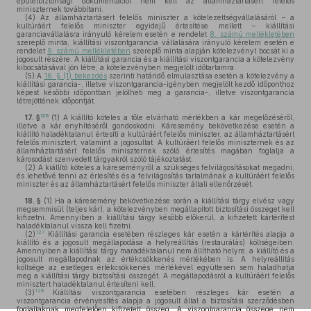
épületbiztonsági dokumentációt nem kell az államháztartásért felelős
miniszternek továbbítani.
(4)
Az államháztartásért felelős miniszter a kötelezettségvállalásáról – a
kultúráért felelős miniszter egyidejű értesítése mellett – kiállítási
garanciavállalásra irányuló kérelem esetén e rendelet
8. számú mellékletében
szereplő minta, kiállítási viszontgarancia vállalására irányuló kérelem esetén e
rendelet
9. számú mellékletében
szereplő minta alapján kötelezvényt bocsát ki a
jogosult részére. A kiállítási garancia és a kiállítási viszontgarancia a kötelezvény
kibocsátásával jön létre, a kötelezvényben megjelölt időtartamra.
(5)
A
16. § (1) bekezdés
szerinti határidő elmulasztása esetén a kötelezvény a
kiállítási garancia-, illetve viszontgarancia-igényben megjelölt kezdő időponthoz
képest későbbi időpontban jelölheti meg a garancia-, illetve viszontgarancia
létrejöttének időpontját.
126
17. §
(1)
A kiállító köteles a tőle elvárható mértékben a kár megelőzéséről,
illetve a kár enyhítéséről gondoskodni. Káresemény bekövetkezése esetén a
kiállító haladéktalanul értesíti a kultúráért felelős miniszter, az államháztartásért
felelős minisztert, valamint a jogosultat. A kultúráért felelős miniszternek és az
államháztartásért felelős miniszternek szóló értesítés magában foglalja a
károsodást szenvedett tárgyakról szóló tájékoztatást.
(2)
A kiállító köteles a káreseményről a szükséges felvilágosításokat megadni,
és lehetővé tenni az értesítés és a felvilágosítás tartalmának a kultúráért felelős
miniszter és az államháztartásért felelős miniszter általi ellenőrzését.
18. §
(1)
Ha a káresemény bekövetkezése során a kiállítási tárgy elvész vagy
megsemmisül (teljes kár), a kötelezvényben megállapított biztosítási összeget kell
kifizetni. Amennyiben a kiállítási tárgy később előkerül, a kifizetett kártérítést
haladéktalanul vissza kell fizetni.
127
(2)
Kiállítási garancia esetében részleges kár esetén a kártérítés alapja a
kiállító és a jogosult megállapodása a helyreállítás (restaurálás) költségeiben.
Amennyiben a kiállítási tárgy maradéktalanul nem állítható helyre, a kiállító és a
jogosult megállapodnak az értékcsökkenés mértékében is. A helyreállítás
költsége az esetleges értékcsökkenés mértékével együttesen sem haladhatja
meg a kiállítási tárgy biztosítási összegét. A megállapodásról a kultúráért felelős
minisztert haladéktalanul értesíteni kell.
128
(3)
Kiállítási viszontgarancia esetében részleges kár esetén a
viszontgarancia érvényesítés alapja a jogosult által a biztosítási szerződésben
foglaltaknak megfelelően kifizetett összeg. A viszontgarancia összege nem