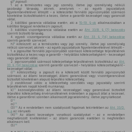
8
g)
jogosult:
1. az a természetes vagy jogi személy, illetve jogi személyiség nélküli
gazdasági társaság, akinek, amelynek – az egyéb jogszabályok
figyelembevételével létrejött – a kötelezettel fennálló jogviszonyából származó
követelése biztosítékaként a kezes, illetve a garantőr kezességet vagy garanciát
vállal,
2. kiállítási garancia vállalása esetén, aki a
15–19. §-ok
alkalmazásában a
kiállítási tárggyal rendelkezni jogosult,
3. kiállítási viszontgarancia vállalása esetén az
Áht. 33/B. § (7) bekezdés
szerinti biztosító társaság,
4. egyedi viszontgarancia vállalása esetén az
Áht. 33. § (14) bekezdése
szerinti garantőr szervezet;
9
h)
kötelezett:
az a természetes vagy jogi személy, illetve jogi személyiség
nélküli szervezet, akinek – az egyéb jogszabályok figyelembevételével létrejött –
1. a jogosulttal fennálló jogviszonyából származó kötelezettsége teljesítésének
biztosítékául a kezes vagy a garantőr – helytállási kötelezettségként – kezességet
vagy garanciát vállal,
2. jogviszonyából származó kötelezettsége teljesítésének biztosítékául az
Áht.
33. § (14) bekezdése
szerinti garantőr szervezet – helytállási kötelezettségként –
kezességet vállal;
10
i)
kötelezettség:
a jogosult és a kötelezett között fennálló jogviszonyból
származó, az állami kezességgel, állami garanciával vagy viszontgaranciával
biztosított követelésen alapuló teljesítési kötelezettség;
j)
esedékessé válás:
a kötelezettség szerződés vagy jogszabály szerinti
teljesítésének napját követő munkanap;
11
k)
kezességbeváltás:
az állami kezességgel vagy garanciával biztosított
teljesítési kötelezettség érvényesítésének érdekében a jogosult által a kezessel,
illetve a garantőrrel szemben alkalmazott jogcselekmény, illetve jognyilatkozat.
12
l)
13
m)
14
(3)
Az e rendeletben nem szabályozott fogalmak tekintetében az
Áht. 33/D.
§-a
az irányadó.
15
(4)
Az állami kezességre vonatkozó szabályokat – az e rendeletben
meghatározott kivételekkel – az állami garanciák esetében is megfelelően
alkalmazni kell.
16
(5)
17