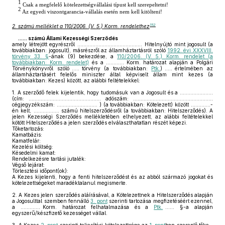
1
Csak a megfelelő kötelezettségvállalási típust kell szerepeltetni!
2
Az egyedi viszontgarancia-vállalás esetén nem kell kitölteni!
152
2. számú melléklet a 110/2006. (V. 5.) Korm. rendelethez
...... számú Állami Kezességi Szerződés
amely létrejött egyrészről ........................................... Hitelnyújtó mint jogosult (a
továbbiakban: jogosult), másrészről az államháztartásról szóló
1992. évi XXXVIII.
törvény 33. §
-ának (9) bekezdése, a
110/2006. (V. 5.) Korm. rendelet (a
továbbiakban: Korm. rendelet)
és a ............ Korm. határozat alapján a Polgári
Törvénykönyvről szóló ..... törvény (a továbbiakban:
Ptk.
) ..... értelmében az
államháztartásért felelős miniszter által képviselt állam mint kezes (a
továbbiakban: Kezes) között, az alábbi feltételekkel:
1.
A szerződő felek kijelentik, hogy tudomásuk van a Jogosult és a ......................
(cím: ................................................ adószám: .....................................................
cégjegyzékszám: ........................... ) (a továbbiakban: Kötelezett) között .............-
én kelt, ................. számú hitelszerződésről (a továbbiakban: Hitelszerződés). A
jelen Kezességi Szerződés mellékletében elhelyezett, az alábbi feltételekkel
kötött Hitelszerződés a jelen szerződés elválaszthatatlan részét képezi.
Tőketartozás:
Kamatbázis:
Kamatfelár:
Kezelési költség:
Késedelmi kamat:
Rendelkezésre tartási jutalék:
Végső lejárat:
Törlesztési időpont(ok):
A Kezes kijelenti, hogy a fenti hitelszerződést és az abból származó jogokat és
kötelezettségeket maradéktalanul megismerte.
2.
A Kezes jelen szerződés aláírásával, a Kötelezettnek a Hitelszerződés alapján
a Jogosulttal szemben fennálló
3. pont
szerinti tartozása megfizetéséért ezennel,
a ............. Korm. határozat felhatalmazása és a
Ptk.
...... §-a alapján
egyszerű/készfizető kezességet vállal.