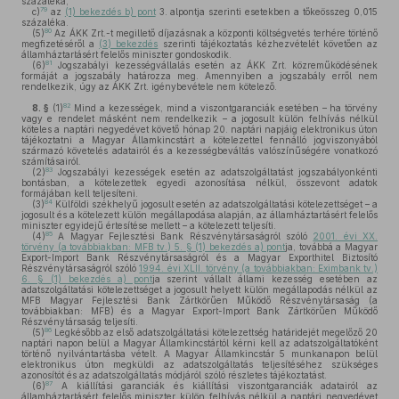
százaléka,
79
c)
az
(1) bekezdés b) pont
3. alpontja szerinti esetekben a tőkeösszeg 0,015
százaléka.
80
(5)
Az ÁKK Zrt.-t megillető díjazásnak a központi költségvetés terhére történő
megfizetéséről a
(3) bekezdés
szerinti tájékoztatás kézhezvételét követően az
államháztartásért felelős miniszter gondoskodik.
81
(6)
Jogszabályi kezességvállalás esetén az ÁKK Zrt. közreműködésének
formáját a jogszabály határozza meg. Amennyiben a jogszabály erről nem
rendelkezik, úgy az ÁKK Zrt. igénybevétele nem kötelező.
82
8. §
(1)
Mind a kezességek, mind a viszontgaranciák esetében – ha törvény
vagy e rendelet másként nem rendelkezik – a jogosult külön felhívás nélkül
köteles a naptári negyedévet követő hónap 20. naptári napjáig elektronikus úton
tájékoztatni a Magyar Államkincstárt a kötelezettel fennálló jogviszonyából
származó követelés adatairól és a kezességbeváltás valószínűségére vonatkozó
számításairól.
83
(2)
Jogszabályi kezességek esetén az adatszolgáltatást jogszabályonkénti
bontásban, a kötelezettek egyedi azonosítása nélkül, összevont adatok
formájában kell teljesíteni.
84
(3)
Külföldi székhelyű jogosult esetén az adatszolgáltatási kötelezettséget – a
jogosult és a kötelezett külön megállapodása alapján, az államháztartásért felelős
miniszter egyidejű értesítése mellett – a kötelezett teljesíti.
85
(4)
A Magyar Fejlesztési Bank Részvénytársaságról szóló
2001. évi XX.
törvény (a továbbiakban: MFB tv.) 5. § (1) bekezdés a) pont
ja, továbbá a Magyar
Export-Import Bank Részvénytársaságról és a Magyar Exporthitel Biztosító
Részvénytársaságról szóló
1994. évi XLII. törvény (a továbbiakban: Eximbank tv.)
6. § (1) bekezdés a) pont
ja szerint vállalt állami kezesség esetében az
adatszolgáltatási kötelezettséget a jogosult helyett külön megállapodás nélkül az
MFB Magyar Fejlesztési Bank Zártkörűen Működő Részvénytársaság (a
továbbiakban: MFB) és a Magyar Export-Import Bank Zártkörűen Működő
Részvénytársaság teljesíti.
86
(5)
Legkésőbb az első adatszolgáltatási kötelezettség határidejét megelőző 20
naptári napon belül a Magyar Államkincstártól kérni kell az adatszolgáltatóként
történő nyilvántartásba vételt. A Magyar Államkincstár 5 munkanapon belül
elektronikus úton megküldi az adatszolgáltatás teljesítéséhez szükséges
azonosítót és az adatszolgáltatás módjáról szóló részletes tájékoztatást.
87
(6)
A kiállítási garanciák és kiállítási viszontgaranciák adatairól az
államháztartásért felelős miniszter külön felhívás nélkül a naptári negyedévet