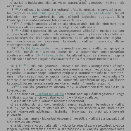
d)
az igény indokolása, kiállítási viszontgarancia igény esetében külön annak
indokolása.
115
(3)
Az előzetes bejelentést a kultúráért felelős miniszter megvizsgálja és –
ha megfelel az
Áht. 33/B. §-a (2), (3), (7), illetve (8) bekezdésében
foglalt
feltételeknek – nyilvántartásba vétel céljából legkésőbb augusztus 15-ig
továbbítja az államháztartásért felelős miniszternek.
116
(4)
A nyilvántartásba vétel az államháztartásért felelős minisztert nem
kötelezi a kiállítási garancia vagy viszontgarancia vállalására.
117
(5)
Kiállítási garancia, illetve viszontgarancia vállalására indokolt esetben
előzetes bejelentés hiányában is lehetőség van, amennyiben az – tekintettel az
éves költségvetési törvényben meghatározott keret várható kihasználtságára –
nem akadályozza az előzetesen bejelentett kiállítási garanciák, illetve
viszontgaranciák vállalását.
118
(6)
Az
(5) bekezdésben
meghatározott esetben a kiállító az igényét a
kultúráért felelős miniszternek jelenti be. A bejelentésre értelemszerűen
alkalmazni kell a
(2)–(4) bekezdésben
foglaltakat azzal az eltéréssel, hogy a
kiállítónak az előzetes bejelentés elmulasztását is részletesen indokolnia kell.
119
16. §
(1)
A kiállítási garancia-, illetve a kiállítási viszontgarancia-vállalás
érdekében a kiállító a garancia igénybevételének tervezett kezdő időpontja előtt
legkésőbb 25 munkanappal kérelmet nyújt be a kultúráért felelős miniszterhez.
Amennyiben az egy kiállítás kapcsán benyújtott igények száma meghaladja a 15
darabot, a benyújtási határidő – a 16. kérelemtől kezdődően az egy kiállításhoz
kapcsolódó összes kérelem esetében – kérelmenként 1 munkanappal nő.
120
(2)
A kiállítási garancia vállalására irányuló kérelemnek tartalmaznia kell a
következőket:
a)
az e rendelet
7. számú melléklete
szerinti Adatlap kiállítási garancia- vagy
kiállítási viszontgarancia-vállaláshoz című – kitöltött – adatlapot;
b)
a kiállítás tervét, a kérelem részletes indokolását,
c)
az épületbiztonsági dokumentációt, amely részletesen bemutatja a kiállító
által nyújtott biztonsági feltételeket, körülményeket, ideértve a kiállítótér és az
épület környezeti adottságait, technikai, biztonsági és biztonságfelügyeleti
jellemzőit;
d)
a kiállítási tárgyak biztosítási összegéről készült, a kiállító és a jogosult által
aláírt tételes kimutatást;
e)
a kiállító és a jogosult által aláírt kölcsönbe adásról szóló szerződést, továbbá
idegen nyelvű szerződés esetén a szerződésnek a kiállítási garanciavállalás