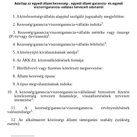
Adatlap az egyedi állami kezesség-, egyedi állami garancia- és egyedi
viszontgarancia-vállalás tervezett adatairól
1. A kötelezettségvállalás alapjául szolgáló jogszabály megjelölése:
1
2. Kezesség/garancia/viszontgarancia-vállalás indoka
:
3. Kezesség/garancia/viszontgarancia-vállalás mértéke vagy összege
1
(Ft és/vagy devizanem)
:
1
4. Kezesség/garancia/viszontgarancia-vállalás feltételei
:
2
5. A hitelnyújtó kiválasztásának módja
:
6. Az ÁKK Zrt. közreműködésének formája:
7. Hitelfelvevő vagy fizetésre kötelezett megnevezése:
8. Állami kezesség típusa:
9. A típus megválasztásának indoka:
10.
A kezesség/garancia/viszontgarancia-vállalással biztosított fizetési
kötelezettség tervezett futamideje, visszafizetésének tervezett
1
ütemezése
:
11. A kezesség/garancia/viszontgarancia érvényesítésének
1
valószínűsége
:
12. Az alkalmazott közösségi állami támogatási szabály (szükség
esetén):
–––––––––––