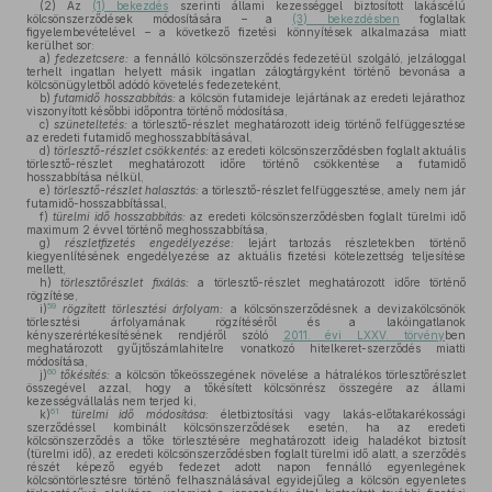
(2)
Az
(1) bekezdés
szerinti állami kezességgel biztosított lakáscélú
kölcsönszerződések módosítására – a
(3) bekezdésben
foglaltak
figyelembevételével – a következő fizetési könnyítések alkalmazása miatt
kerülhet sor:
a)
fedezetcsere:
a fennálló kölcsönszerződés fedezetéül szolgáló, jelzáloggal
terhelt ingatlan helyett másik ingatlan zálogtárgyként történő bevonása a
kölcsönügyletből adódó követelés fedezeteként,
b)
futamidő hosszabbítás:
a kölcsön futamideje lejártának az eredeti lejárathoz
viszonyított későbbi időpontra történő módosítása,
c)
szüneteltetés:
a törlesztő-részlet meghatározott ideig történő felfüggesztése
az eredeti futamidő meghosszabbításával,
d)
törlesztő-részlet csökkentés:
az eredeti kölcsönszerződésben foglalt aktuális
törlesztő-részlet meghatározott időre történő csökkentése a futamidő
hosszabbítása nélkül,
e)
törlesztő-részlet halasztás:
a törlesztő-részlet felfüggesztése, amely nem jár
futamidő-hosszabbítással,
f)
türelmi idő hosszabbítás:
az eredeti kölcsönszerződésben foglalt türelmi idő
maximum 2 évvel történő meghosszabbítása,
g)
részletfizetés engedélyezése:
lejárt tartozás részletekben történő
kiegyenlítésének engedélyezése az aktuális fizetési kötelezettség teljesítése
mellett,
h)
törlesztőrészlet fixálás:
a törlesztő-részlet meghatározott időre történő
rögzítése,
59
i)
rögzített törlesztési árfolyam:
a kölcsönszerződésnek a devizakölcsönök
törlesztési árfolyamának rögzítéséről és a lakóingatlanok
kényszerértékesítésének rendjéről szóló
2011. évi LXXV. törvény
ben
meghatározott gyűjtőszámlahitelre vonatkozó hitelkeret-szerződés miatti
módosítása,
60
j)
tőkésítés:
a kölcsön tőkeösszegének növelése a hátralékos törlesztőrészlet
összegével azzal, hogy a tőkésített kölcsönrész összegére az állami
kezességvállalás nem terjed ki,
61
k)
türelmi idő módosítása:
életbiztosítási vagy lakás-előtakarékossági
szerződéssel kombinált kölcsönszerződések esetén, ha az eredeti
kölcsönszerződés a tőke törlesztésére meghatározott ideig haladékot biztosít
(türelmi idő), az eredeti kölcsönszerződésben foglalt türelmi idő alatt, a szerződés
részét képező egyéb fedezet adott napon fennálló egyenlegének
kölcsöntörlesztésre történő felhasználásával egyidejűleg a kölcsön egyenletes