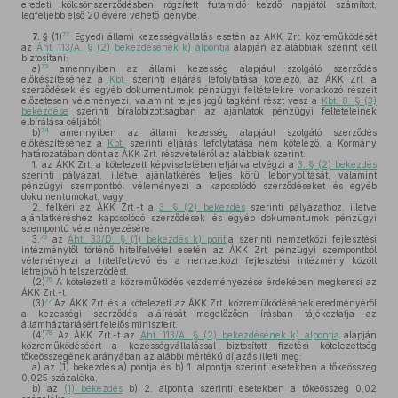
eredeti kölcsönszerződésben rögzített futamidő kezdő napjától számított,
legfeljebb első 20 évére vehető igénybe.
72
7. §
(1)
Egyedi állami kezességvállalás esetén az ÁKK Zrt. közreműködését
az
Áht. 113/A. § (2) bekezdésének k) alpontja
alapján az alábbiak szerint kell
biztosítani:
73
a)
amennyiben az állami kezesség alapjául szolgáló szerződés
előkészítéséhez a
Kbt.
szerinti eljárás lefolytatása kötelező, az ÁKK Zrt. a
szerződések és egyéb dokumentumok pénzügyi feltételekre vonatkozó részeit
előzetesen véleményezi, valamint teljes jogú tagként részt vesz a
Kbt. 8. § (3)
bekezdése
szerinti bírálóbizottságban az ajánlatok pénzügyi feltételeinek
elbírálása céljából;
74
b)
amennyiben az állami kezesség alapjául szolgáló szerződés
előkészítéséhez a
Kbt.
szerinti eljárás lefolytatása nem kötelező, a Kormány
határozatában dönt az ÁKK Zrt. részvételéről az alábbiak szerint:
1. az ÁKK Zrt. a kötelezett képviseletében eljárva elvégzi a
3. § (2) bekezdés
szerinti pályázat, illetve ajánlatkérés teljes körű lebonyolítását, valamint
pénzügyi szempontból véleményezi a kapcsolódó szerződéseket és egyéb
dokumentumokat, vagy
2. felkéri az ÁKK Zrt.-t a
3. § (2) bekezdés
szerinti pályázathoz, illetve
ajánlatkéréshez kapcsolódó szerződések és egyéb dokumentumok pénzügyi
szempontú véleményezésére.
75
3.
az
Áht. 33/D. § (1) bekezdés k) pont
ja szerinti nemzetközi fejlesztési
intézménytől történő hitelfelvétel esetén az ÁKK Zrt. pénzügyi szempontból
véleményezi a hitelfelvevő és a nemzetközi fejlesztési intézmény között
létrejövő hitelszerződést.
76
(2)
A kötelezett a közreműködés kezdeményezése érdekében megkeresi az
ÁKK Zrt.-t.
77
(3)
Az ÁKK Zrt. és a kötelezett az ÁKK Zrt. közreműködésének eredményéről
a kezességi szerződés aláírását megelőzően írásban tájékoztatja az
államháztartásért felelős minisztert.
78
(4)
Az ÁKK Zrt.-t az
Áht. 113/A. § (2) bekezdésének k) alpontja
alapján
közreműködéséért a kezességvállalással biztosított fizetési kötelezettség
tőkeösszegének arányában az alábbi mértékű díjazás illeti meg:
a)
az (1) bekezdés a) pontja és b) 1. alpontja szerinti esetekben a tőkeösszeg
0,025 százaléka,
b)
az
(1) bekezdés
b) 2. alpontja szerinti esetekben a tőkeösszeg 0,02