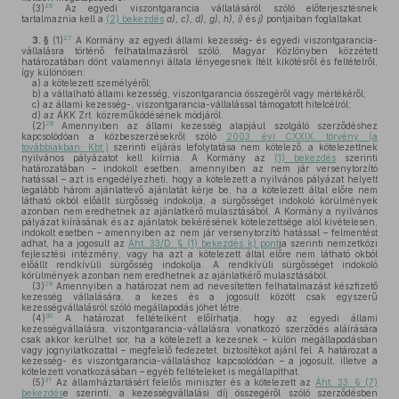
26
(3)
Az egyedi viszontgarancia vállalásáról szóló előterjesztésnek
tartalmaznia kell a
(2) bekezdés
a), c), d), g), h), i)
és
j)
pontjaiban foglaltakat.
27
3. §
(1)
A Kormány az egyedi állami kezesség- és egyedi viszontgarancia-
vállalásra történő felhatalmazásról szóló, Magyar Közlönyben közzétett
határozatában dönt valamennyi általa lényegesnek ítélt kikötésről és feltételről,
így különösen:
a)
a kötelezett személyéről;
b)
a vállalható állami kezesség, viszontgarancia összegéről vagy mértékéről;
c)
az állami kezesség-, viszontgarancia-vállalással támogatott hitelcélról;
d)
az ÁKK Zrt. közreműködésének módjáról.
28
(2)
Amennyiben az állami kezesség alapjául szolgáló szerződéshez
kapcsolódóan a közbeszerzésekről szóló
2003. évi CXXIX. törvény (a
továbbiakban: Kbt.)
szerinti eljárás lefolytatása nem kötelező, a kötelezettnek
nyilvános pályázatot kell kiírnia. A Kormány az
(1) bekezdés
szerinti
határozatában – indokolt esetben, amennyiben az nem jár versenytorzító
hatással – azt is engedélyezheti, hogy a kötelezett a nyilvános pályázat helyett
legalább három ajánlattevő ajánlatát kérje be, ha a kötelezett által előre nem
látható okból előállt sürgősség indokolja, a sürgősséget indokoló körülmények
azonban nem eredhetnek az ajánlatkérő mulasztásából. A Kormány a nyilvános
pályázat kiírásának és az ajánlatok bekérésének kötelezettsége alól kivételesen,
indokolt esetben – amennyiben az nem jár versenytorzító hatással – felmentést
adhat, ha a jogosult az
Áht. 33/D. § (1) bekezdés k) pont
ja szerinti nemzetközi
fejlesztési intézmény, vagy ha azt a kötelezett által előre nem látható okból
előállt rendkívüli sürgősség indokolja. A rendkívüli sürgősséget indokoló
körülmények azonban nem eredhetnek az ajánlatkérő mulasztásából.
29
(3)
Amennyiben a határozat nem ad nevesítetten felhatalmazást készfizető
kezesség vállalására, a kezes és a jogosult között csak egyszerű
kezességvállalásról szóló megállapodás jöhet létre.
30
(4)
A határozat feltételként előírhatja, hogy az egyedi állami
kezességvállalásra, viszontgarancia-vállalásra vonatkozó szerződés aláírására
csak akkor kerülhet sor, ha a kötelezett a kezesnek – külön megállapodásban
vagy jognyilatkozattal – megfelelő fedezetet, biztosítékot ajánl fel. A határozat a
kezesség- és viszontgarancia-vállaláshoz kapcsolódóan – a jogosult, illetve a
kötelezett vonatkozásában – egyéb feltételeket is megállapíthat.
31
(5)
Az államháztartásért felelős miniszter és a kötelezett az
Áht. 33. § (7)
bekezdés
e szerinti, a kezességvállalási díj összegéről szóló szerződésben