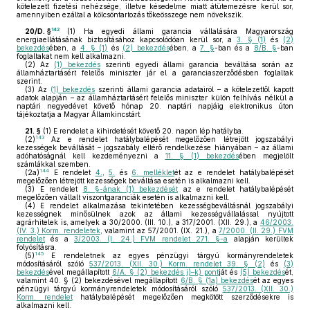
kötelezett fizetési nehézsége, illetve késedelme miatt átütemezésre kerül sor,
amennyiben ezáltal a kölcsöntartozás tőkeösszege nem növekszik.
142
20/D. §
(1)
Ha egyedi állami garancia vállalására Magyarország
energiaellátásának biztosításához kapcsolódóan kerül sor, a
3. § (1)
és
(2)
bekezdés
ében, a
4. § (1)
és
(2) bekezdés
ében, a
7. §
-ban és a
8/B. §
-ban
foglaltakat nem kell alkalmazni.
(2)
Az
(1) bekezdés
szerinti egyedi állami garancia beváltása során az
államháztartásért felelős miniszter jár el a garanciaszerződésben foglaltak
szerint.
(3)
Az
(1) bekezdés
szerinti állami garancia adatairól – a kötelezettől kapott
adatok alapján – az államháztartásért felelős miniszter külön felhívás nélkül a
naptári negyedévet követő hónap 20. naptári napjáig elektronikus úton
tájékoztatja a Magyar Államkincstárt.
21. §
(1)
E rendelet a kihirdetését követő 20. napon lép hatályba.
143
(2)
Az e rendelet hatálybalépését megelőzően létrejött jogszabályi
kezességek beváltását – jogszabály eltérő rendelkezése hiányában – az állami
adóhatóságnál kell kezdeményezni a
11. § (1) bekezdés
ében megjelölt
számlákkal szemben.
144
(2a)
E rendelet
4.
,
5.
és
6. melléklet
ét az e rendelet hatálybalépését
megelőzően létrejött kezességek beváltása esetén is alkalmazni kell.
(3)
E rendelet
8. §-ának (1) bekezdését
az e rendelet hatálybalépését
megelőzően vállalt viszontgaranciák esetén is alkalmazni kell.
(4)
E rendelet alkalmazása tekintetében kezességbeváltásnál jogszabályi
kezességnek minősülnek azok az állami kezességvállalással nyújtott
agrárhitelek is, amelyek a 30/2000. (III. 10.), a 317/2001. (XII. 29.), a
46/2003.
(IV. 3.) Korm. rendeletek
, valamint az 57/2001. (IX. 21.), a
7/2000. (II. 29.) FVM
rendelet
és a
3/2003. (I. 24.) FVM rendelet 271. §-a
alapján kerültek
folyósításra.
145
(5)
E rendeletnek az egyes pénzügyi tárgyú kormányrendeletek
módosításáról szóló
537/2013. (XII. 30.) Korm. rendelet 39. § (2)
és
(3)
bekezdés
ével megállapított
6/A. § (2) bekezdés j)–k) pont
ját és
(5) bekezdés
ét,
valamint 40. § (2) bekezdésével megállapított
6/B. § (1a) bekezdés
ét az egyes
pénzügyi tárgyú kormányrendeletek módosításáról szóló
537/2013. (XII. 30.)
Korm. rendelet
hatálybalépését megelőzően megkötött szerződésekre is
alkalmazni kell.