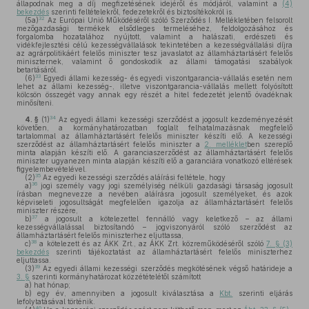
állapodnak meg a díj megfizetésének idejéről és módjáról, valamint a
(4)
bekezdés
szerinti feltételekről, fedezetekről és biztosítékokról is.
32
(5a)
Az Európai Unió Működéséről szóló Szerződés I. Mellékletében felsorolt
mezőgazdasági termékek elsődleges termeléséhez, feldolgozásához és
forgalomba hozatalához nyújtott, valamint a halászati, erdészeti és
vidékfejlesztési célú kezességvállalások tekintetében a kezességvállalási díjra
az agrárpolitikáért felelős miniszter tesz javaslatot az államháztartásért felelős
miniszternek, valamint ő gondoskodik az állami támogatási szabályok
betartásáról.
33
(6)
Egyedi állami kezesség- és egyedi viszontgarancia-vállalás esetén nem
lehet az állami kezesség-, illetve viszontgarancia-vállalás mellett folyósított
kölcsön összegét vagy annak egy részét a hitel fedezetét jelentő óvadéknak
minősíteni.
34
4. §
(1)
Az egyedi állami kezességi szerződést a jogosult kezdeményezését
követően, a kormányhatározatban foglalt felhatalmazásnak megfelelő
tartalommal az államháztartásért felelős miniszter készíti elő. A kezességi
szerződést az államháztartásért felelős miniszter a
2. melléklet
ben szereplő
minta alapján készíti elő. A garanciaszerződést az államháztartásért felelős
miniszter ugyanezen minta alapján készíti elő a garanciára vonatkozó eltérések
figyelembevételével.
35
(2)
Az egyedi kezességi szerződés aláírási feltétele, hogy
36
a)
jogi személy vagy jogi személyiség nélküli gazdasági társaság jogosult
írásban megnevezze a nevében aláírásra jogosult személyeket, és azok
képviseleti jogosultságát megfelelően igazolja az államháztartásért felelős
miniszter részére,
37
b)
a jogosult a kötelezettel fennálló vagy keletkező – az állami
kezességvállalással biztosítandó – jogviszonyáról szóló szerződést az
államháztartásért felelős miniszterhez eljuttassa,
38
c)
a kötelezett és az ÁKK Zrt., az ÁKK Zrt. közreműködéséről szóló
7. § (3)
bekezdés
szerinti tájékoztatást az államháztartásért felelős miniszterhez
eljuttassa.
39
(3)
Az egyedi állami kezességi szerződés megkötésének végső határideje a
3. §
szerinti kormányhatározat közzétételétől számított
a)
hat hónap;
b)
egy év, amennyiben a jogosult kiválasztása a
Kbt.
szerinti eljárás
lefolytatásával történik.
40