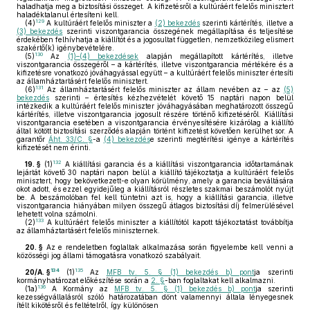
haladhatja meg a biztosítási összeget. A kifizetésről a kultúráért felelős minisztert
haladéktalanul értesíteni kell.
129
(4)
A kultúráért felelős miniszter a
(2) bekezdés
szerinti kártérítés, illetve a
(3) bekezdés
szerinti viszontgarancia összegének megállapítása és teljesítése
érdekében felhívhatja a kiállítót és a jogosultat független, nemzetközileg elismert
szakértő(k) igénybevételére.
130
(5)
Az
(1)–(4) bekezdések
alapján megállapított kártérítés, illetve
viszontgarancia összegéről – a kártérítés, illetve viszontgarancia mértékére és a
kifizetésre vonatkozó jóváhagyással együtt – a kultúráért felelős miniszter értesíti
az államháztartásért felelős minisztert.
131
(6)
Az államháztartásért felelős miniszter az állam nevében az – az
(5)
bekezdés
szerinti – értesítés kézhezvételét követő 15 naptári napon belül
intézkedik a kultúráért felelős miniszter jóváhagyásában meghatározott összegű
kártérítés, illetve viszontgarancia jogosult részére történő kifizetéséről. Kiállítási
viszontgarancia esetében a viszontgarancia érvényesítésére kizárólag a kiállító
által kötött biztosítási szerződés alapján történt kifizetést követően kerülhet sor. A
garantőr
Áht. 33/C. §
-a
(4) bekezdés
e szerinti megtérítési igénye a kártérítés
kifizetését nem érinti.
132
19. §
(1)
A kiállítási garancia és a kiállítási viszontgarancia időtartamának
lejártát követő 30 naptári napon belül a kiállító tájékoztatja a kultúráért felelős
minisztert, hogy bekövetkezett-e olyan körülmény, amely a garancia beváltására
okot adott, és ezzel egyidejűleg a kiállításról részletes szakmai beszámolót nyújt
be. A beszámolóban fel kell tüntetni azt is, hogy a kiállítási garancia, illetve
viszontgarancia hiányában milyen összegű átlagos biztosítási díj felmerülésével
lehetett volna számolni.
133
(2)
A kultúráért felelős miniszter a kiállítótól kapott tájékoztatást továbbítja
az államháztartásért felelős miniszternek.
20. §
Az e rendeletben foglaltak alkalmazása során figyelembe kell venni a
közösségi jog állami támogatásra vonatkozó szabályait.
134
135
20/A. §
(1)
Az
MFB tv. 5. § (1) bekezdés b) pont
ja szerinti
kormányhatározat előkészítése során a
2. §
-ban foglaltakat kell alkalmazni.
136
(1a)
A Kormány az
MFB tv. 5. § (1) bekezdés b) pont
ja szerinti
kezességvállalásról szóló határozatában dönt valamennyi általa lényegesnek
ítélt kikötésről és feltételről, így különösen