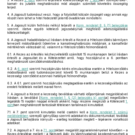
3.
A Kezes
2. pont
szerinti teljesítési kötelezettsége az
1. pont
ban szereplő tőke-,
kamat- és jutalék meghatározási mód alapján számított követelés összegéig
terjed.
4.
A Jogosult tudomásul veszi, hogy a folyósított kölcsön összegét vagy annak egy
részét nem lehet a hitel fedezetét jelentő óvadéknak minősíteni.
5.
A Jogosult külön felhívás nélkül teljesíti a
Korm. rendelet 8. § (1) bekezdése
szerinti, illetve egyéb kötelező jogszabálynak megfelelő adatszolgáltatási
kötelezettségét.
6.
A Jogosult haladéktalanul írásban értesíti a Kezest a Hitelszerződés bármilyen
tervezett módosításáról (ideértve a kamatmeghatározás módjának, a kamatfelár
mértékének változását is), valamint a Hitelszerződés felmondásáról.
6.1.
A Kezes az értesítés kézhezvételétől számított 15 munkanapon belül írásban
értesíti a Jogosultat és a Kötelezettet arról, hogy hozzájárul-e a 6. pontban
meghatározott szerződésmódosításhoz.
6.2.
A
6. pont
szerinti hozzájárulás-kérés elmulasztása esetén a Hitelszerződés
módosításáról való tudomásszerzést követő 15 munkanapon belül a Kezes a
kezességi szerződést azonnali hatállyal felmondhatja.
6.3.
A 6.1. pont szerinti hozzájárulás megtagadása esetén a kezességvállalás az
eredeti feltételek mellett marad fenn.
7.
A Jogosult a Kezest a kezesség beváltása várható időpontjának megjelölésével
írásban, a beváltást [
Korm. rendelet 1. § (2) bekezdés k) pont
ja] megelőzően
legalább 15 naptári nappal értesíti akként, hogy részére megküldi a Kötelezett
1.
pont
ban meghatározott tartozását tételesen tartalmazó kimutatást.
7.1.
A 7. pont szerinti kimutatás mellé csatolni kell a
Korm. rendelet 3. számú
mellékletében
szereplő igénylőlap szerinti adatokat és dokumentumokat, továbbá
a Jogosult behajtásra irányuló – esetleg korábban megtett – lépéseire vonatkozó
adatokat.
7.2.
A Jogosult a 7. és a
7.1. pont
okban megjelölt jogcselekményeket követően – a
Kezes értesítése mellett – a Nemzeti Adó- és Vámhivatalnál kezdeményezheti a