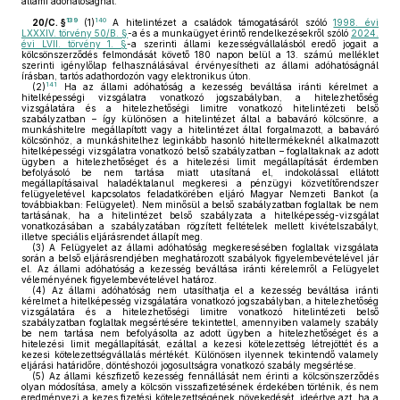
állami adóhatóságnál.
139
140
20/C. §
(1)
A hitelintézet a családok támogatásáról szóló
1998. évi
LXXXIV. törvény 50/B. §
-a és a munkaügyet érintő rendelkezésekről szóló
2024.
évi LVII. törvény 1. §
-a szerinti állami kezességvállalásból eredő jogait a
kölcsönszerződés felmondását követő 180 napon belül a 13. számú melléklet
szerinti igénylőlap felhasználásával érvényesítheti az állami adóhatóságnál
írásban, tartós adathordozón vagy elektronikus úton.
141
(2)
Ha az állami adóhatóság a kezesség beváltása iránti kérelmet a
hitelképességi vizsgálatra vonatkozó jogszabályban, a hitelezhetőség
vizsgálatára és a hitelezhetőségi limitre vonatkozó hitelintézeti belső
szabályzatban – így különösen a hitelintézet által a babaváró kölcsönre, a
munkáshitelre megállapított vagy a hitelintézet által forgalmazott, a babaváró
kölcsönhöz, a munkáshitelhez leginkább hasonló hiteltermékeknél alkalmazott
hitelképességi vizsgálatra vonatkozó belső szabályzatban – foglaltaknak az adott
ügyben a hitelezhetőséget és a hitelezési limit megállapítását érdemben
befolyásoló be nem tartása miatt utasítaná el, indokolással ellátott
megállapításaival haladéktalanul megkeresi a pénzügyi közvetítőrendszer
felügyeletével kapcsolatos feladatkörében eljáró Magyar Nemzeti Bankot (a
továbbiakban: Felügyelet). Nem minősül a belső szabályzatban foglaltak be nem
tartásának, ha a hitelintézet belső szabályzata a hitelképesség-vizsgálat
vonatkozásában a szabályzatában rögzített feltételek mellett kivételszabályt,
illetve speciális eljárásrendet állapít meg.
(3)
A Felügyelet az állami adóhatóság megkeresésében foglaltak vizsgálata
során a belső eljárásrendjében meghatározott szabályok figyelembevételével jár
el. Az állami adóhatóság a kezesség beváltása iránti kérelemről a Felügyelet
véleményének figyelembevételével határoz.
(4)
Az állami adóhatóság nem utasíthatja el a kezesség beváltása iránti
kérelmet a hitelképesség vizsgálatára vonatkozó jogszabályban, a hitelezhetőség
vizsgálatára és a hitelezhetőségi limitre vonatkozó hitelintézeti belső
szabályzatban foglaltak megsértésére tekintettel, amennyiben valamely szabály
be nem tartása nem befolyásolta az adott ügyben a hitelezhetőséget és a
hitelezési limit megállapítását, ezáltal a kezesi kötelezettség létrejöttét és a
kezesi kötelezettségvállalás mértékét. Különösen ilyennek tekintendő valamely
eljárási határidőre, döntéshozói jogosultságra vonatkozó szabály megsértése.
(5)
Az állami készfizető kezesség fennállását nem érinti a kölcsönszerződés
olyan módosítása, amely a kölcsön visszafizetésének érdekében történik, és nem
eredményezi a kezes fizetési kötelezettségének növekedését, ideértve azt, ha a