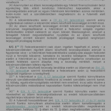
vonatkozik.
(4)
Amennyiben az állami kezességvállalás egy hitelcél finanszírozásán belül
egyidejűleg több, eltérő kondíciójú hitelrészhez kapcsolódik, akkor a
kezességvállalás arányát az egyes hitelrészek tekintetében azonos mértékben,
külön-külön kell a szerződés(ek)ben meghatározni és a futamidő alatt
fenntartani.
(5)
A kölcsöntörlesztés során a
(3) és (4) bekezdések
szerinti arány
megtartásával csökken a kölcsön(ök) állami készfizető kezességgel érintett része.
(6)
Az állami készfizető kezességgel érintett kölcsönrész összegének és
arányának megállapításánál a hitelintézet a fedezetül szolgáló ingatlan
hitelbiztosítéki értékét csökkenti az olyan kölcsön tőkeösszegével, amelyet a
támogatott hitelcél megvalósításához nyújtottak és az állami készfizető
kezességgel érintett kölcsönt biztosító jelzálogjogot megelőző ranghelyen
bejegyzett jelzálogjog biztosít.
68
6/C. §
(1)
Fedezetcsereként csak olyan ingatlan fogadható el, amely – a
kölcsönszerződésben rögzített állami készfizető kezességvállalás arányát is
figyelembe véve – a hitelintézet fedezetértékelési szabályzata alapján fedezetet
nyújt a fennálló kölcsönre, kamataira és kezelési költségeire. Fedezetcsere
esetén a hitelintézet az új fedezetként elfogadott ingatlanra vonatkozóan az
eredeti feltételek szerint állapítja meg a kezesség mértékét, melyet a
kölcsönszerződésben köteles rögzíteni.
69
(2)
Az állami készfizető kezesség beváltása esetén az államnak az
Áht. 33.
§ (13) bekezdés
e szerinti követelése a fedezetcsere során új fedezetként
felajánlott ingatlanon is kielégíthető.
70
(3)
A hitelintézet a
6/A. § (2) bekezdés
e szerinti fizetési könnyítésekre
irányuló szerződésmódosításra hivatkozva az eredeti szerződés szerinti kamat,
díj, költség, egyéb ellenszolgáltatás mértékét nem emelheti, és az adós részére a
kölcsönszerződés módosításával kapcsolatban fizetési kötelezettséget nem írhat
elő.
71
(4)
A
6/A. § (2) bekezdés
e szerinti fizetési könnyítés esetén nem
növekedhet az állami kezességvállalásnak az eredeti kölcsönszerződésben
rögzített teljes kölcsönön belüli aránya.
(5)
A futamidő hosszabbítással járó,
6/A. § (2) bekezdés b), c) és h) pontja
szerinti fizetési könnyítések alkalmazása esetén állami kamattámogatás a
lakástámogatási rendelet
nek az eredeti kölcsönszerződés megkötésének
időpontjában hatályos 12. §-ában és 13. §-ában meghatározottak szerint, az