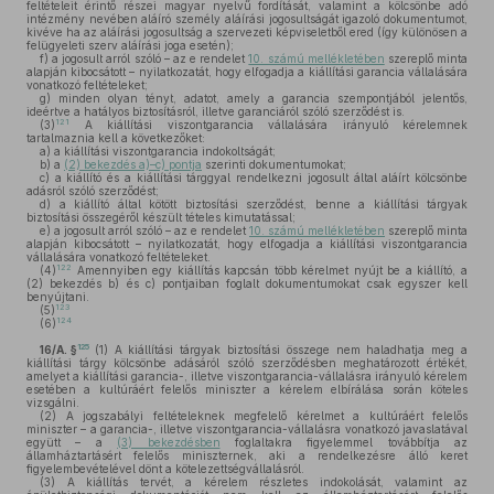
feltételeit érintő részei magyar nyelvű fordítását, valamint a kölcsönbe adó
intézmény nevében aláíró személy aláírási jogosultságát igazoló dokumentumot,
kivéve ha az aláírási jogosultság a szervezeti képviseletből ered (így különösen a
felügyeleti szerv aláírási joga esetén);
f)
a jogosult arról szóló – az e rendelet
10. számú mellékletében
szereplő minta
alapján kibocsátott – nyilatkozatát, hogy elfogadja a kiállítási garancia vállalására
vonatkozó feltételeket;
g)
minden olyan tényt, adatot, amely a garancia szempontjából jelentős,
ideértve a hatályos biztosításról, illetve garanciáról szóló szerződést is.
121
(3)
A kiállítási viszontgarancia vállalására irányuló kérelemnek
tartalmaznia kell a következőket:
a)
a kiállítási viszontgarancia indokoltságát;
b)
a
(2) bekezdés a)–c) pontja
szerinti dokumentumokat;
c)
a kiállító és a kiállítási tárggyal rendelkezni jogosult által aláírt kölcsönbe
adásról szóló szerződést;
d)
a kiállító által kötött biztosítási szerződést, benne a kiállítási tárgyak
biztosítási összegéről készült tételes kimutatással;
e)
a jogosult arról szóló – az e rendelet
10. számú mellékletében
szereplő minta
alapján kibocsátott – nyilatkozatát, hogy elfogadja a kiállítási viszontgarancia
vállalására vonatkozó feltételeket.
122
(4)
Amennyiben egy kiállítás kapcsán több kérelmet nyújt be a kiállító, a
(2) bekezdés b) és c) pontjaiban foglalt dokumentumokat csak egyszer kell
benyújtani.
123
(5)
124
(6)
125
16/A. §
(1)
A kiállítási tárgyak biztosítási összege nem haladhatja meg a
kiállítási tárgy kölcsönbe adásáról szóló szerződésben meghatározott értékét,
amelyet a kiállítási garancia-, illetve viszontgarancia-vállalásra irányuló kérelem
esetében a kultúráért felelős miniszter a kérelem elbírálása során köteles
vizsgálni.
(2)
A jogszabályi feltételeknek megfelelő kérelmet a kultúráért felelős
miniszter – a garancia-, illetve viszontgarancia-vállalásra vonatkozó javaslatával
együtt – a
(3) bekezdésben
foglaltakra figyelemmel továbbítja az
államháztartásért felelős miniszternek, aki a rendelkezésre álló keret
figyelembevételével dönt a kötelezettségvállalásról.
(3)
A kiállítás tervét, a kérelem részletes indokolását, valamint az