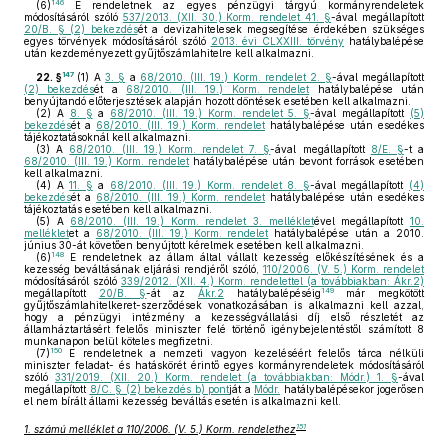
146
(6)
E rendeletnek az egyes pénzügyi tárgyú kormányrendeletek
módosításáról szóló
537/2013. (XII. 30.) Korm. rendelet 41. §
-ával megállapított
20/B. § (2) bekezdés
ét a devizahitelesek megsegítése érdekében szükséges
egyes törvények módosításáról szóló
2013. évi CLXXIII. törvény
hatálybalépése
után kezdeményezett gyűjtőszámlahitelre kell alkalmazni.
147
22. §
(1)
A
3. §
a
68/2010. (III. 19.) Korm. rendelet 2. §
-ával megállapított
(2) bekezdés
ét a
68/2010. (III. 19.) Korm. rendelet
hatálybalépése után
benyújtandó előterjesztések alapján hozott döntések esetében kell alkalmazni.
(2)
A
8. §
a
68/2010. (III. 19.) Korm. rendelet 5. §
-ával megállapított
(5)
bekezdés
ét a
68/2010. (III. 19.) Korm. rendelet
hatálybalépése után esedékes
tájékoztatásoknál kell alkalmazni.
(3)
A
68/2010. (III. 19.) Korm. rendelet 7. §
-ával megállapított
8/E. §
-t a
68/2010. (III. 19.) Korm. rendelet
hatálybalépése után bevont források esetében
kell alkalmazni.
(4)
A
11. §
a
68/2010. (III. 19.) Korm. rendelet 8. §
-ával megállapított
(4)
bekezdés
ét a
68/2010. (III. 19.) Korm. rendelet
hatálybalépése után esedékes
tájékoztatás esetében kell alkalmazni.
(5)
A
68/2010. (III. 19.) Korm. rendelet 3. melléklet
ével megállapított
10.
melléklet
et a
68/2010. (III. 19.) Korm. rendelet
hatálybalépése után a 2010.
június 30-át követően benyújtott kérelmek esetében kell alkalmazni.
148
(6)
E rendeletnek az állam által vállalt kezesség előkészítésének és a
kezesség beváltásának eljárási rendjéről szóló,
110/2006. (V. 5.) Korm. rendelet
módosításáról szóló
339/2012. (XII. 4.) Korm. rendelettel (a továbbiakban: Ákr.2)
149
megállapított
20/B. §
-át az
Ákr.2
hatálybalépéséig
már megkötött
gyűjtőszámlahitelkeret-szerződések vonatkozásában is alkalmazni kell azzal,
hogy a pénzügyi intézmény a kezességvállalási díj első részletét az
államháztartásért felelős miniszter felé történő igénybejelentéstől számított 8
munkanapon belül köteles megfizetni.
150
(7)
E rendeletnek a nemzeti vagyon kezeléséért felelős tárca nélküli
miniszter feladat- és hatáskörét érintő egyes kormányrendeletek módosításáról
szóló
331/2019. (XII. 20.) Korm. rendelet (a továbbiakban: Módr.) 1. §
-ával
megállapított
8/C. § (2) bekezdés b) pont
ját a
Módr.
hatálybalépésekor jogerősen
el nem bírált állami kezesség beváltás esetén is alkalmazni kell.
151
1. számú melléklet a 110/2006. (V. 5.) Korm. rendelethez