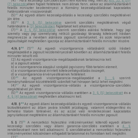
(4)
Ha a kezességi szerződés azért nem köthető meg, mert az
Áht. 33. § (5)–
(7) bekezdés
ében foglalt feltételek nem állnak fenn, akkor az államháztartásért
felelős miniszter kezdeményezi a Kormány kezességvállalással kapcsolatos
határozatának visszavonását.
41
(5)
Az egyedi állami kezességvállalás a kezességi szerződés megkötésével
jön létre.
42
(6)
A
3. § (5) bekezdése
szerinti szerződés megkötésének végső
határidejére a
(3) bekezdésben
foglaltakat kell alkalmazni.
43
(7)
A
3. § (5) bekezdése
szerinti szerződés aláírási feltétele, hogy jogi
személy vagy jogi személyiség nélküli gazdasági társaság kötelezett írásban
megnevezze a nevében aláírásra jogosult személyeket, és azok képviseleti
jogosultságát megfelelően igazolja az államháztartásért felelős miniszter részére.
44
45
4/A. §
(1)
Az egyedi viszontgarancia vállalásáról szóló írásbeli
megállapodást a jogosult kezdeményezését követően az államháztartásért felelős
miniszter készíti elő.
(2)
Az egyedi viszontgarancia-megállapodásnak tartalmaznia kell
a)
a jogosult adatait,
b)
a viszontgarancia alapjául szolgáló jogviszony főbb tartalmi elemeit,
c)
a viszontgaranciával érintett kötelezettségvállalás összegét,
d)
a viszontgarancia érvényesítésének feltételeit.
46
(3)
Az egyedi viszontgarancia-megállapodást a
3. §
szerinti
kormányhatározat közzétételétől számított hat hónapon belül lehet megkötni.
47
(4)
Az egyedi viszontgarancia-vállalás a viszontgarancia-szerződés
megkötésével jön létre.
48
(5)
Az egyedi viszontgarancia-vállalás esetében a
3. § (5) bekezdését
és a
4. § (4) bekezdését
megfelelően alkalmazni kell.
49
4/B. §
Az egyedi állami kezességvállalás és egyedi viszontgarancia-vállalás
biztosítékaként az állam javára kikötött jelzálogjog, valamint elidegenítési és
terhelési tilalom törlésével, és az azzal való rendelkezéssel kapcsolatos
jognyilatkozat megtételére az államháztartásért felelős miniszter jogosult.
50
5. §
(1)
A nemzetközi fejlesztési intézményekkel kötendő egyedi állami
kezességi szerződés vagy állami garancia-szerződés esetében a
4. §
rendelkezéseit nem kell alkalmazni. E szerződéseket a nemzetközi fejlesztési
intézményekkel kölcsönösen elfogadott tartalommal és formában kell megkötni.
51
(2)