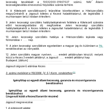
kezesség beváltását a 10032000-01907027 számú, NAV Állami
kezességbeváltás elnevezésű folyósítási számla terhére.
8.
A Kötelezett szerződésszerű teljesítése következtében a Hitelszerződés
megszűnéséről a Jogosult köteles a Kezest haladéktalanul, de legkésőbb 3
munkanapon belül írásban értesíteni.
9.
Jelen kezességi szerződés hatálybalépésének feltétele a Kötelezett számára
előírt kezességvállalási díj megfizetése. Jelen kezességi szerződés
hatálybalépéséről a Kezes köteles a Jogosultat haladéktalanul, de legkésőbb 3
munkanapon belül írásban értesíteni.
10.
Jelen kezességi szerződés hatálya: a Hitelszerződés lejárata vagy
felmondása + ..... nap.
11.
A jelen kezességi szerződésre egyebekben a magyar jog és különösen a
Ptk.
rendelkezései az irányadók.
12.
Jelen szerződés magyar nyelven, ...... eredeti példányban készült, melyek
közül a Kezes 3 eredeti példányt, a Jogosult ...... eredeti példányt kap.
Budapest, [dátum] ..............................................
........................................................ ...................................................
Jogosult cégszerű aláírása Kezes
153
3. számú melléklet a 110/2006. (V. 5.) Korm. rendelethez
Igénylőlap az egyedi állami kezesség, garancia és viszontgarancia
beváltásához
Igénylőlap az egyedi állami kezesség, garancia és viszontgarancia
beváltásához
(Jogosult küldi a Kezes/Garantőr részére)
......................................................
Jogosult megnevezése
1.
A kötelezett adatai