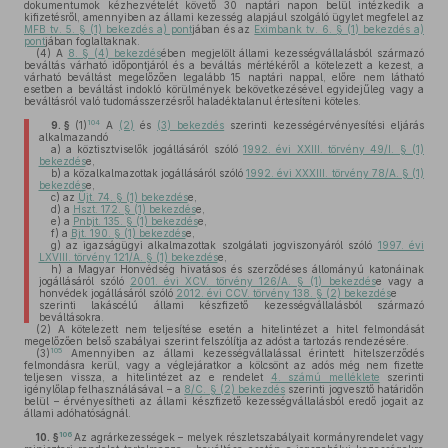
dokumentumok kézhezvételét követő 30 naptári napon belül intézkedik a
kifizetésről, amennyiben az állami kezesség alapjául szolgáló ügylet megfelel az
MFB tv. 5. § (1) bekezdés a) pont
jában és az
Eximbank tv. 6. § (1) bekezdés a)
pont
jában foglaltaknak.
(4)
A
8. § (4) bekezdés
ében megjelölt állami kezességvállalásból származó
beváltás várható időpontjáról és a beváltás mértékéről a kötelezett a kezest, a
várható beváltást megelőzően legalább 15 naptári nappal, előre nem látható
esetben a beváltást indokló körülmények bekövetkezésével egyidejűleg vagy a
beváltásról való tudomásszerzésről haladéktalanul értesíteni köteles.
104
9. §
(1)
A
(2)
és
(3) bekezdés
szerinti kezességérvényesítési eljárás
alkalmazandó
a)
a köztisztviselők jogállásáról szóló
1992. évi XXIII. törvény 49/I. § (1)
bekezdés
e,
b)
a közalkalmazottak jogállásáról szóló
1992. évi XXXIII. törvény 78/A. § (1)
bekezdés
e,
c)
az
Üjt. 74. § (1) bekezdés
e,
d)
a
Hszt. 172. § (1) bekezdés
e,
e)
a
Pnbjt. 135. § (1) bekezdés
e,
f)
a
Bjt. 190. § (1) bekezdés
e,
g)
az igazságügyi alkalmazottak szolgálati jogviszonyáról szóló
1997. évi
LXVIII. törvény 121/A. § (1) bekezdés
e,
h)
a Magyar Honvédség hivatásos és szerződéses állományú katonáinak
jogállásáról szóló
2001. évi XCV. törvény 126/A. § (1) bekezdés
e vagy a
honvédek jogállásáról szóló
2012. évi CCV. törvény 138. § (2) bekezdés
e
szerinti lakáscélú állami készfizető kezességvállalásból származó
beváltásokra.
(2)
A kötelezett nem teljesítése esetén a hitelintézet a hitel felmondását
megelőzően belső szabályai szerint felszólítja az adóst a tartozás rendezésére.
105
(3)
Amennyiben az állami kezességvállalással érintett hitelszerződés
felmondásra kerül, vagy a véglejáratkor a kölcsönt az adós még nem fizette
teljesen vissza, a hitelintézet az e rendelet
4. számú melléklete
szerinti
igénylőlap felhasználásával – a
8/C. § (2) bekezdés
szerinti jogvesztő határidőn
belül – érvényesítheti az állami készfizető kezességvállalásból eredő jogait az
állami adóhatóságnál.
106
10. §
Az agrárkezességek – melyek részletszabályait kormányrendelet vagy