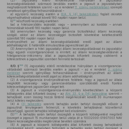
(2)
Jogszabály eltérő rendelkezése hiányában a jogszabályi
kezességvállalásból származó beváltás esetén a jogosult a jogszabályban
meghatározott feltételek szerint – az e rendelet
11. számú mellékletében
szereplő
vonatkozó igénylőlap felhasználásával –
a)
egyszerű kezesség esetén a
8/A. § (4) bekezdésben
foglalt okiratok
végrehajthatóvá válását követő 180 naptári napon belül;
99
b)
készfizető kezesség esetében
ba)
a hitelszerződés lejáratát, vagy – amennyiben az korábbi – annak
felmondását követő 180 naptári napon belül,
bb)
amennyiben kezesség vagy garancia biztosítékául állami kezesség
szolgál, akkor az állami kezességgel biztosított követelése keletkezésétől
számított 180 naptári napon belül
érvényesítheti az állami kezességvállalásból eredő jogait az állami
adóhatóságnál. E határidők elmulasztása jogvesztéssel jár.
(3)
Amennyiben a hitel jogszabályi állami kezességvállalással és jogszabályi
vagy egyedi viszontgaranciával is érintett, az állami kezességbeváltásnál a
hitelgarancia-intézmény által a jogosultnak kifizetett összeg csökkenti a
kötelezettnek a jogosulttal szemben fennálló tartozását.
100
8/D. §
(1)
Jogszabály eltérő rendelkezése hiányában a viszontgarancia-
vállalásból származó beváltás esetén a jogosult – az e rendelet
3. számú
melléklet
szerinti igénylőlap felhasználásával – érvényesítheti az állami
kötelezettségvállalásból eredő jogait az állami adóhatóságnál.
(2)
A viszontgarancia érvényesítésének feltétele, hogy a jogosult az általa
megkötött kezesség- vagy garanciavállalási szerződésből eredő fizetési
kötelezettségének jogszerűen eleget tett.
(3)
A jogosult a viszontgarancia-érvényesítés következtében a központi
költségvetés által kifizetett összeg – az
Áht. 33. §-a (14) bekezdése
szerinti –
behajtását, ezen összeg hozzá történő megérkezését követő 30 munkanapon
belül köteles megkezdeni.
(4)
A
(3) bekezdés
szerinti behajtás során befolyt összegből először a
jogosultnál ténylegesen felmerült, e követelés behajtásával közvetlenül
összefüggő, igazolt behajtási költségeket kell elszámolni.
101
(5)
A behajtás során befolyt összegből a központi költségvetést megillető
összeget a jogosult 15 munkanapon belül utalja át a 10032000-01907003 NAV
Állami kezességbeváltás megtérülése bevételi számlára.
(6)
A jogosult a központi költségvetés által kifizetett összeg behajtásáról
elszámolást készít, amelyben feltünteti a behajtás során befolyt összeget, a