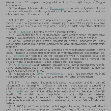
követő hónap 20. naptári napjáig elektronikus úton tájékoztatja a Magyar
Államkincstárt.
88
(7)
A Magyar Államkincstár az
(1) bekezdés
szerinti adatszolgáltatásból nyert
összesített adatokról az adatszolgáltatást követő 45 naptári napon belül értesíti az
államháztartásért felelős minisztert.
89
90
8/A. §
(1)
Egyszerű kezesség esetén a jogosult a kötelezettel szemben
minden olyan, a jogérvényesítésre irányuló jognyilatkozatot és jogcselekményt
köteles megtenni a beváltást megelőzően, amely az adott helyzetben általában
elvárható.
(2)
Az
(1) bekezdést
figyelembe véve a jogosult köteles:
a)
a kötelezettel fennálló szerződésben, vagy értékpapírban meghatározott
módon a kötelezettség teljesítése érdekében a kötelezettel szemben fellépni,
b)
ennek sikertelensége esetén követelését fizetési meghagyással vagy
végrehajtási záradékkal ellátott közjegyzői okirattal érvényesíteni a kötelezettel
szemben.
91
(3)
Egyszerű kezesség esetén a kezesség érvényesítésének feltétele, hogy a
jogosult igazolja a kötelezettel szembeni igényérvényesítéssel kapcsolatban tett,
a
(2) bekezdés
ben foglaltak szerinti jogcselekményeit. A kezesség beváltását
ezen igazolás benyújtásának elmulasztása esetén a kezes vagy a Nemzeti Adó
és Vámhivatal (a továbbiakban: állami adóhatóság) megtagadja.
(4)
A
(3) bekezdés
szempontjából igazolásnak a jogerős fizetési meghagyás,
illetve ellentmondás esetén a jogerős ítélet, továbbá a végrehajtási záradékkal
ellátott közjegyzői okirat minősül.
(5)
A jogosultnak az
(1)–(3) bekezdésekben
foglalt kötelezettsége felróható
megszegéséből eredő kárt a kezessel szemben nem lehet érvényesíteni.
92
8/B. §
(1)
Az egyedi kezességvállaláshoz kapcsolódó beváltás várható
időpontjáról és összegéről, továbbá a kötelezett adóigazgatási azonosításra
alkalmas adatairól (adóazonosító szám, név, cím) a jogosult – az e rendelet
3.
számú melléklete
szerinti igénylőlap felhasználásával – a beváltás időpontját
legalább 15 naptári nappal megelőzően a kezest tájékoztatni köteles.
Amennyiben a jogosult nemzetközi fejlesztési intézmény vagy külföldi
székhelyű hitelintézet, e tájékoztatási kötelezettség a kezes felé a kötelezettet
terheli.
(2)
A 2007. január 1-jét követően vállalt egyedi kezességből és egyedi állami
garanciából származó beváltás esetén a jogosult a kezesi vagy