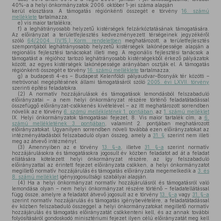
40%-a a helyi önkormányzatok 2006. október 1-jei száma alapján
kerül elosztásra. A támogatás régiónkénti összegét e törvény
16. számú
melléklete
tartalmazza;
e)
vis maior tartalékra;
f)
a leghátrányosabb helyzetű kistérségek felzárkóztatásának támogatására.
Az előirányzat a területfejlesztés kedvezményezett térségeinek jegyzékéről
szóló
64/2004. (IV.15.) Korm. rendeletben
meghatározott, a területfejlesztés
szempontjából leghátrányosabb helyzetű kistérségek lakónépessége alapján a
regionális fejlesztési tanácsokat illeti meg. A regionális fejlesztési tanácsok a
támogatást a régióhoz tartozó leghátrányosabb kistérségekből érkező pályázatok
között, az egyes kistérségek lakónépessége arányában osztják el. A támogatás
régiónkénti összegét e törvény
16. számú melléklete
tartalmazza;
g)
a budapesti 4-es – Budapest Kelenföldi pályaudvar–Bosnyák tér közötti –
metróvonal megépítésének állami támogatásáról szóló
2005. évi LXVII. törvény
szerinti építési feladatokra.
(2)
A normatív hozzájárulások és támogatások lemondásból felszabaduló
előirányzatai – a nem helyi önkormányzat részére történő feladatátadással
összefüggő előirányzat-csökkenés kivételével – az itt meghatározott sorrendben
növelik az e törvény
6. számú mellékletének
1. pontjában
, az
1. számú melléklet
IX. Helyi önkormányzatok támogatásai fejezet, 8. Vis maior tartalék cím, a
6.
számú mellékletének 3. pontjában
, valamint 2. pontjában meghatározott
előirányzatokat. Ugyanilyen sorrendben növeli továbbá ezen előirányzatokat az
intézményátadásból felszabaduló olyan összeg, amely a
31. §
szerint nem illeti
meg az átvevő intézményt.
(3)
Amennyiben az e törvény
13. §-a
, illetve
31. §-a
szerint normatív
hozzájárulásokra és támogatásokra jogosult év közben feladatot ad át a feladat
ellátására kötelezett helyi önkormányzat részére, az így felszabaduló
előirányzattal az érintett fejezet előirányzata csökken, a helyi önkormányzatot
megillető normatív hozzájárulás és támogatás előirányzata megemelkedik a
3. és
8. számú melléklet
igényjogosultsági szabályai alapján.
(4)
Ha a helyi önkormányzat normatív hozzájárulásról és támogatásról való
lemondása olyan – nem helyi önkormányzat részére történő – feladatellátással
függ össze, amelyre a feladatot átvevő jogosult az e törvény
13. §-a
vagy
31. §-a
szerint normatív hozzájárulás és támogatás igénybevételére, a feladatátadással
év közben felszabaduló összeggel a helyi önkormányzatokat megillető normatív
hozzájárulás és támogatás előirányzatát csökkenteni kell, és az annak további
folyósításáról gondoskodó minisztériumi fejezet ilyen célú előirányzatát meg kell