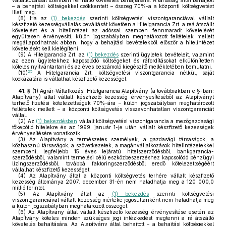
vállalkozással szemben fennálló követelés behajtására. A társaság által behajtott
– a behajtási költségekkel csökkentett – összeg 70%-a a központi költségvetést
illeti meg.
(8)
Ha az
(1) bekezdés
szerinti költségvetési viszontgaranciával vállalt
készfizető kezességvállalás beváltását követően a Hitelgarancia Zrt. a reá átszállt
követelést és a hitelintézet az adóssal szemben fennmaradt követelését
együttesen érvényesíti, külön jogszabályban meghatározott feltételek mellett
megállapodhatnak abban, hogy a behajtási bevételekből először a hitelintézet
követelését kell kielégíteni.
(9)
A Hitelgarancia Zrt. az
(1) bekezdés
szerinti ügyletek bevételeit, valamint
az ezen ügyletekhez kapcsolódó költségeket és ráfordításokat elkülönítetten
köteles nyilvántartani és az éves beszámoló kiegészítő mellékletében bemutatni.
25
(10)
A Hitelgarancia Zrt. költségvetési viszontgarancia nélkül, saját
kockázatára is vállalhat készfizető kezességet.
41. §
(1)
Agrár-Vállalkozási Hitelgarancia Alapítvány (a továbbiakban e §-ban:
Alapítvány) által vállalt készfizető kezesség érvényesítéséből az Alapítványt
terhelő fizetési kötelezettségek 70%-ára – külön jogszabályban meghatározott
feltételek mellett – a központi költségvetés visszavonhatatlan viszontgaranciát
vállal.
(2)
Az
(1) bekezdésben
vállalt költségvetési viszontgarancia a mezőgazdasági
tőkepótló hitelekre és az 1999. január 1-je után vállalt készfizető kezességek
érvényesítésére vonatkozik.
(3)
Az Alapítvány a természetes személyek, a gazdasági társaságok, a
közhasznú társaságok, a szövetkezetek, a magánvállalkozások hitelintézetekkel
szembeni, legfeljebb 15 éves lejáratú hitelszerződésből, bankgarancia-
szerződésből, valamint termelési célú eszközbeszerzéshez kapcsolódó pénzügyi
lízingszerződésből, továbbá faktoringszerződésből eredő kötelezettségéért
vállalhat készfizető kezességet.
(4)
Az Alapítvány által a központi költségvetés terhére vállalt készfizető
kezesség állománya 2007. december 31-én nem haladhatja meg a 120 000,0
millió forintot.
(5)
Az Alapítvány által az
(1) bekezdés
szerinti költségvetési
viszontgaranciával vállalt kezesség mértéke jogosultanként nem haladhatja meg
a külön jogszabályban meghatározott összeget.
(6)
Az Alapítvány által vállalt készfizető kezesség érvényesítése esetén az
Alapítvány köteles minden szükséges jogi intézkedést megtenni a rá átszálló
követelés behajtására. Az Alapítvány által behajtott – a behajtási költségekkel