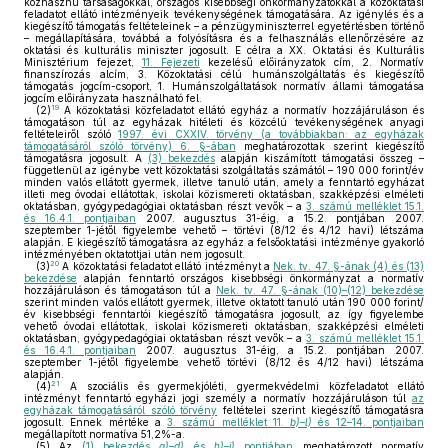
közhasznú társaságokkal, országos kisebbségi önkormányzatokkal a közoktatási
feladatot ellátó intézményeik tevékenységének támogatására. Az igénylés és a
kiegészítő támogatás feltételeinek – a pénzügyminiszterrel egyetértésben történő
– megállapítására, továbbá a folyósításra és a felhasználás ellenőrzésére az
oktatási és kulturális miniszter jogosult. E célra a XX. Oktatási és Kulturális
Minisztérium fejezet,
11. Fejezeti
kezelésű előirányzatok cím, 2. Normatív
finanszírozás alcím, 3. Közoktatási célú humánszolgáltatás és kiegészítő
támogatás jogcím-csoport, 1. Humánszolgáltatások normatív állami támogatása
jogcím előirányzata használható fel.
19
(2)
A közoktatási közfeladatot ellátó egyház a normatív hozzájáruláson és
támogatáson túl az egyházak hitéleti és közcélú tevékenységének anyagi
feltételeiről szóló
1997. évi CXXIV. törvény (a továbbiakban: az egyházak
támogatásáról szóló törvény) 6. §-ában
meghatározottak szerint kiegészítő
támogatásra jogosult. A
(3) bekezdés
alapján kiszámított támogatási összeg –
függetlenül az igénybe vett közoktatási szolgáltatás számától – 190 000 forint/év
minden valós ellátott gyermek, illetve tanuló után, amely a fenntartó egyházat
illeti meg óvodai ellátottak, iskolai közismereti oktatásban, szakképzési elméleti
oktatásban, gyógypedagógiai oktatásban részt vevők – a
3. számú melléklet 15.1.
és 16.4.1. pontjaiban
2007. augusztus 31-éig, a 15.2. pontjában 2007.
szeptember 1-jétől figyelembe vehető – törtévi (8/12 és 4/12 havi) létszáma
alapján. E kiegészítő támogatásra az egyház a felsőoktatási intézménye gyakorló
intézményében oktatottjai után nem jogosult.
20
(3)
A közoktatási feladatot ellátó intézményt a
Nek. tv. 47. §-ának (4) és (13)
bekezdése
alapján fenntartó országos kisebbségi önkormányzat a normatív
hozzájáruláson és támogatáson túl a
Nek. tv. 47. §-ának (10)–(12) bekezdése
szerint minden valós ellátott gyermek, illetve oktatott tanuló után 190 000 forint/
év kisebbségi fenntartói kiegészítő támogatásra jogosult, az így figyelembe
vehető óvodai ellátottak, iskolai közismereti oktatásban, szakképzési elméleti
oktatásban, gyógypedagógiai oktatásban részt vevők – a
3. számú melléklet 15.1.
és 16.4.1. pontjaiban
2007. augusztus 31-éig, a 15.2. pontjában 2007.
szeptember 1-jétől figyelembe vehető törtévi (8/12 és 4/12 havi) létszáma
alapján.
21
(4)
A szociális és gyermekjóléti, gyermekvédelmi közfeladatot ellátó
intézményt fenntartó egyházi jogi személy a normatív hozzájáruláson túl
az
egyházak támogatásáról szóló törvény
feltételei szerint kiegészítő támogatásra
jogosult. Ennek mértéke a
3. számú melléklet 11.
b)–l)
és 12–14. pontjaiban
megállapított normatíva 51,2%-a.
(5)
Az
(1) bekezdés
a)–d)
és
h)–i)
pontjában
meghatározott normatív