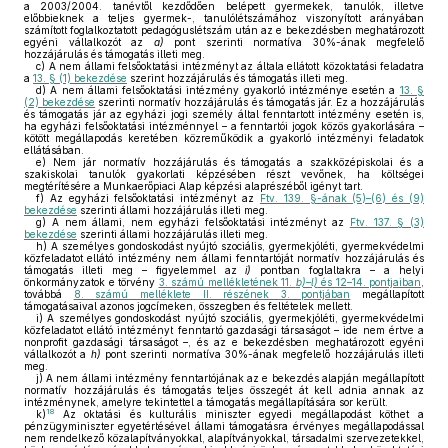
a 2003/2004. tanévtől kezdődően belépett gyermekek, tanulók, illetve
előbbieknek a teljes gyermek-, tanulólétszámához viszonyított arányában
számított foglalkoztatott pedagóguslétszám után az e bekezdésben meghatározott
egyéni vállalkozót az
a)
pont szerinti normatíva 30%-ának megfelelő
hozzájárulás és támogatás illeti meg.
c)
A nem állami felsőoktatási intézményt az általa ellátott közoktatási feladatra
a
13. § (1) bekezdése
szerint hozzájárulás és támogatás illeti meg.
d)
A nem állami felsőoktatási intézmény gyakorló intézménye esetén a
13. §
(2) bekezdése
szerinti normatív hozzájárulás és támogatás jár. Ez a hozzájárulás
és támogatás jár az egyházi jogi személy által fenntartott intézmény esetén is,
ha egyházi felsőoktatási intézménnyel – a fenntartói jogok közös gyakorlására –
kötött megállapodás keretében közreműködik a gyakorló intézményi feladatok
ellátásában.
e)
Nem jár normatív hozzájárulás és támogatás a szakközépiskolai és a
szakiskolai tanulók gyakorlati képzésében részt vevőnek, ha költségei
megtérítésére a Munkaerőpiaci Alap képzési alaprészéből igényt tart.
f)
Az egyházi felsőoktatási intézményt az
Ftv. 139. §-ának (5)–(6) és (9)
bekezdése
szerinti állami hozzájárulás illeti meg.
g)
A nem állami, nem egyházi felsőoktatási intézményt az
Ftv. 137. § (3)
bekezdése
szerinti állami hozzájárulás illeti meg.
h)
A személyes gondoskodást nyújtó szociális, gyermekjóléti, gyermekvédelmi
közfeladatot ellátó intézmény nem állami fenntartóját normatív hozzájárulás és
támogatás illeti meg – figyelemmel az
i)
pontban foglaltakra – a helyi
önkormányzatok e törvény
3. számú mellékletének 11.
b)–l)
és 12–14. pontjaiban
,
továbbá
8. számú melléklete II. részének 3. pontjában
megállapított
támogatásaival azonos jogcímeken, összegben és feltételek mellett.
i)
A személyes gondoskodást nyújtó szociális, gyermekjóléti, gyermekvédelmi
közfeladatot ellátó intézményt fenntartó gazdasági társaságot – ide nem értve a
nonprofit gazdasági társaságot –, és az e bekezdésben meghatározott egyéni
vállalkozót a
h)
pont szerinti normatíva 30%-ának megfelelő hozzájárulás illeti
meg.
j)
A nem állami intézmény fenntartójának az e bekezdés alapján megállapított
normatív hozzájárulás és támogatás teljes összegét át kell adnia annak az
intézménynek, amelyre tekintettel a támogatás megállapítására sor került.
18
k)
Az oktatási és kulturális miniszter egyedi megállapodást köthet a
pénzügyminiszter egyetértésével állami támogatásra érvényes megállapodással
nem rendelkező közalapítványokkal, alapítványokkal, társadalmi szervezetekkel,