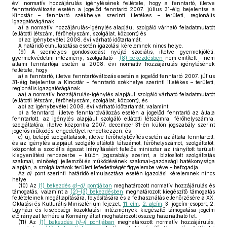
évi normatív hozzájárulás igénylésének feltétele, hogy a fenntartó, illetve
fenntartóváltozás esetén a jogelőd fenntartó 2007. július 31-éig bejelentse a
Kincstár – fenntartó székhelye szerinti illetékes – területi, regionális
igazgatóságának
a)
a normatív hozzájárulás-igénylés alapjául szolgáló várható feladatmutatót
(ellátotti létszám, férőhelyszám, szolgálat, központ) és
b)
az igénybevétel 2008. évi várható időtartamát.
A határidő elmulasztása esetén igazolási kérelemnek nincs helye.
(9)
A személyes gondoskodást nyújtó szociális, illetve gyermekjóléti,
gyermekvédelmi intézmény, szolgáltató –
(8) bekezdésben
nem említett – nem
állami fenntartója esetén a 2008. évi normatív hozzájárulás igénylésének
feltétele, hogy
a)
a fenntartó, illetve fenntartóváltozás esetén a jogelőd fenntartó 2007. július
31-éig bejelentse a Kincstár – fenntartó székhelye szerinti illetékes – területi,
regionális igazgatóságának
aa)
a normatív hozzájárulás-igénylés alapjául szolgáló várható feladatmutatót
(ellátotti létszám, férőhelyszám, szolgálat, központ), és
ab)
az igénybevétel 2008. évi várható időtartamát, valamint
b)
a fenntartó, illetve fenntartóváltozás esetén a jogelőd fenntartó az általa
fenntartott, az igénylés alapjául szolgáló ellátotti létszámra, férőhelyszámra,
szolgáltatóra, illetve központra 2007. december 31-én külön jogszabály szerint
jogerős működési engedéllyel rendelkezzen, és
c)
új, belépő szolgáltatások, illetve férőhelybővítés esetén az általa fenntartott,
és az igénylés alapjául szolgáló ellátotti létszámot, férőhelyszámot, szolgáltatót,
központot a szociális ágazat irányításáért felelős miniszter az irányított területi
kiegyenlítési rendszerbe – külön jogszabály szerint, a biztosított szolgáltatás
szakmai, minőségi jellemzői és működésének szakmai-gazdasági hatékonysága
alapján, a szolgáltatások területi lefedettségét figyelembe véve – befogadja.
Az
a)
pont szerinti határidő elmulasztása esetén igazolási kérelemnek nincs
helye.
(10)
Az
(1) bekezdés
a)–d)
pontjában
meghatározott normatív hozzájárulás és
támogatás, valamint a
(2)–(3) bekezdésben
meghatározott kiegészítő támogatás
feltételeinek megállapítására, folyósítására és a felhasználás ellenőrzésére a XX.
Oktatási és Kulturális Minisztérium fejezet,
11. cím
,
2. alcím
, 3. jogcím-csoport, 2.
Egyházi és kisebbségi közoktatási intézmények kiegészítő támogatása jogcím
előirányzat terhére a Kormány által meghatározott összeg használható fel.
(11)
Az
(1) bekezdés
h)–i)
pontjában
meghatározott normatív hozzájárulás,