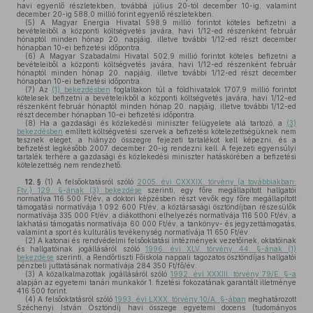
havi egyenlő részletekben, továbbá július 20-tól december 10-ig, valamint
december 20-ig 588,0 millió forint egyenlő részletekben.
(5)
A Magyar Energia Hivatal 598,9 millió forintot köteles befizetni a
bevételeiből a központi költségvetés javára, havi 1/12-ed részenként február
hónaptól minden hónap 20. napjáig, illetve további 1/12-ed részt december
hónapban 10-ei befizetési időpontra.
(6)
A Magyar Szabadalmi Hivatal 502,9 millió forintot köteles befizetni a
bevételeiből a központi költségvetés javára, havi 1/12-ed részenként február
hónaptól minden hónap 20. napjáig, illetve további 1/12-ed részt december
hónapban 10-ei befizetési időpontra.
(7)
Az
(1) bekezdésben
foglaltakon túl a földhivatalok 1707,9 millió forintot
kötelesek befizetni a bevételeikből a központi költségvetés javára, havi 1/12-ed
részenként február hónaptól minden hónap 20. napjáig, illetve további 1/12-ed
részt december hónapban 10-ei befizetési időpontra.
(8)
Ha a gazdasági és közlekedési miniszter felügyelete alá tartozó, a
(3)
bekezdésben
említett költségvetési szervek a befizetési kötelezettségüknek nem
tesznek eleget, a hiányzó összegre fejezeti tartalékot kell képezni, és a
befizetést legkésőbb 2007. december 20-ig rendezni kell. A fejezeti egyensúlyi
tartalék terhére a gazdasági és közlekedési miniszter hatáskörében a befizetési
kötelezettség nem rendezhető.
12. §
(1)
A felsőoktatásról szóló
2005. évi CXXXIX. törvény (a továbbiakban:
Ftv.) 129. §-ának (3) bekezdése
szerinti, egy főre megállapított hallgatói
normatíva 116 500 Ft/év, a doktori képzésben részt vevők egy főre megállapított
támogatási normatívája 1 092 600 Ft/év, a köztársasági ösztöndíjban részesülők
normatívája 335 000 Ft/év, a diákotthoni elhelyezés normatívája 116 500 Ft/év, a
lakhatási támogatás normatívája 60 000 Ft/év, a tankönyv- és jegyzettámogatás,
valamint a sport és kulturális tevékenység normatívája 11 650 Ft/év.
(2)
A katonai és rendvédelmi felsőoktatási intézmények vezetőinek, oktatóinak
és hallgatóinak jogállásáról szóló
1996. évi XLV. törvény 44. §-ának (1)
bekezdése
szerinti, a Rendőrtiszti Főiskola nappali tagozatos ösztöndíjas hallgatói
pénzbeli juttatásának normatívája 284 350 Ft/fő/év.
(3)
A közalkalmazottak jogállásáról szóló
1992. évi XXXIII. törvény 79/E. §-a
alapján az egyetemi tanári munkakör 1. fizetési fokozatának garantált illetménye
416 500 forint.
(4)
A felsőoktatásról szóló
1993. évi LXXX. törvény 10/A. §-ában
meghatározott
Széchenyi István Ösztöndíj havi összege egyetemi docens (tudományos