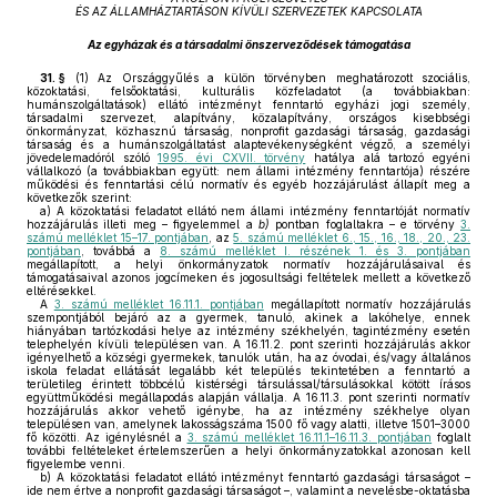
ÉS AZ ÁLLAMHÁZTARTÁSON KÍVÜLI SZERVEZETEK KAPCSOLATA
Az egyházak és a társadalmi önszerveződések támogatása
31. §
(1)
Az Országgyűlés a külön törvényben meghatározott szociális,
közoktatási, felsőoktatási, kulturális közfeladatot (a továbbiakban:
humánszolgáltatások) ellátó intézményt fenntartó egyházi jogi személy,
társadalmi szervezet, alapítvány, közalapítvány, országos kisebbségi
önkormányzat, közhasznú társaság, nonprofit gazdasági társaság, gazdasági
társaság és a humánszolgáltatást alaptevékenységként végző, a személyi
jövedelemadóról szóló
1995. évi CXVII. törvény
hatálya alá tartozó egyéni
vállalkozó (a továbbiakban együtt: nem állami intézmény fenntartója) részére
működési és fenntartási célú normatív és egyéb hozzájárulást állapít meg a
következők szerint:
a)
A közoktatási feladatot ellátó nem állami intézmény fenntartóját normatív
hozzájárulás illeti meg – figyelemmel a
b)
pontban foglaltakra – e törvény
3.
számú melléklet 15–17. pontjában
, az
5. számú melléklet 6., 15., 16., 18., 20., 23.
pontjában
, továbbá a
8. számú melléklet I. részének 1. és 3. pontjában
megállapított, a helyi önkormányzatok normatív hozzájárulásaival és
támogatásaival azonos jogcímeken és jogosultsági feltételek mellett a következő
eltérésekkel.
A
3. számú melléklet 16.11.1. pontjában
megállapított normatív hozzájárulás
szempontjából bejáró az a gyermek, tanuló, akinek a lakóhelye, ennek
hiányában tartózkodási helye az intézmény székhelyén, tagintézmény esetén
telephelyén kívüli településen van. A 16.11.2. pont szerinti hozzájárulás akkor
igényelhető a községi gyermekek, tanulók után, ha az óvodai, és/vagy általános
iskola feladat ellátását legalább két település tekintetében a fenntartó a
területileg érintett többcélú kistérségi társulással/társulásokkal kötött írásos
együttműködési megállapodás alapján vállalja. A 16.11.3. pont szerinti normatív
hozzájárulás akkor vehető igénybe, ha az intézmény székhelye olyan
településen van, amelynek lakosságszáma 1500 fő vagy alatti, illetve 1501–3000
fő közötti. Az igénylésnél a
3. számú melléklet 16.11.1–16.11.3. pontjában
foglalt
további feltételeket értelemszerűen a helyi önkormányzatokkal azonosan kell
figyelembe venni.
b)
A közoktatási feladatot ellátó intézményt fenntartó gazdasági társaságot –
ide nem értve a nonprofit gazdasági társaságot –, valamint a nevelésbe-oktatásba