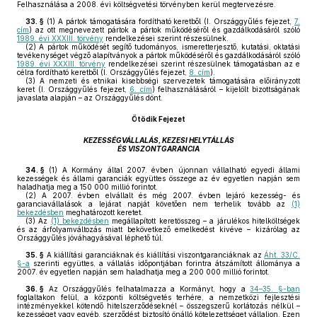
Felhasználása a 2008. évi költségvetési törvényben kerül megtervezésre.
33. §
(1)
A pártok támogatására fordítható keretből (I. Országgyűlés fejezet,
7.
cím
) az ott megnevezett pártok a pártok működéséről és gazdálkodásáról szóló
1989. évi XXXIII. törvény
rendelkezései szerint részesülnek.
(2)
A pártok működését segítő tudományos, ismeretterjesztő, kutatási, oktatási
tevékenységet végző alapítványok a pártok működéséről és gazdálkodásáról szóló
1989. évi XXXIII. törvény
rendelkezései szerint részesülnek támogatásban az e
célra fordítható keretből (I. Országgyűlés fejezet,
8. cím
).
(3)
A nemzeti és etnikai kisebbségi szervezetek támogatására előirányzott
keret (I. Országgyűlés fejezet,
6. cím
) felhasználásáról – kijelölt bizottságának
javaslata alapján – az Országgyűlés dönt.
Ötödik Fejezet
KEZESSÉGVÁLLALÁS, KEZESI HELYTÁLLÁS
ÉS VISZONTGARANCIA
34. §
(1)
A Kormány által 2007. évben újonnan vállalható egyedi állami
kezességek és állami garanciák együttes összege az év egyetlen napján sem
haladhatja meg a 150 000 millió forintot.
(2)
A 2007. évben elvállalt és még 2007. évben lejáró kezesség- és
garanciavállalások a lejárat napját követően nem terhelik tovább az
(1)
bekezdésben
meghatározott keretet.
(3)
Az
(1) bekezdésben
megállapított keretösszeg – a járulékos hitelköltségek
és az árfolyamváltozás miatt bekövetkező emelkedést kivéve – kizárólag az
Országgyűlés jóváhagyásával léphető túl.
35. §
A kiállítási garanciáknak és kiállítási viszontgaranciáknak az
Áht. 33/C.
§-a
szerinti együttes, a vállalás időpontjában forintra átszámított állománya a
2007. év egyetlen napján sem haladhatja meg a 200 000 millió forintot.
36. §
Az Országgyűlés felhatalmazza a Kormányt, hogy a
34–35. §-ban
foglaltakon felül, a központi költségvetés terhére, a nemzetközi fejlesztési
intézményekkel kötendő hitelszerződéseknél – összegszerű korlátozás nélkül –
kezességet vagy egyéb, szerződést biztosító önálló kötelezettséget vállaljon. Ezen