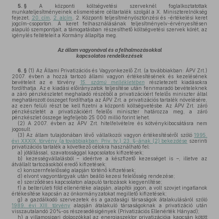
5. §
A központi költségvetési szerveknél foglalkoztatottak
munkateljesítményeinek elismerésére céltartalék szolgál a X. Miniszterelnökség
fejezet,
20. cím
,
2. alcím
, 2. Központi teljesítményösztönzési és -értékelési keret
jogcím-csoporton. A keret felhasználásának teljesítményelv-érvényesítésen
alapuló szempontjait, a támogatásban részesíthető költségvetési szervek körét, az
igénylés feltételeit a Kormány állapítja meg.
Az állam vagyonával és a felhalmozásokkal
kapcsolatos rendelkezések
6. §
(1)
Az Állami Privatizációs és Vagyonkezelő Zrt. (a továbbiakban: ÁPV Zrt.)
2007. évben a hozzá tartozó állami vagyon értékesítésének és kezelésének
bevételeit az e törvény
15. számú mellékletében
részletezett kiadásokra
fordíthatja. Az e kiadási előirányzatok teljesítése után fennmaradó bevételeknek
a záró pénzkészletet meghaladó részéből a privatizációért felelős miniszter által
meghatározott összeget fordíthatja az ÁPV Zrt. a privatizációs tartalék növelésére,
az ezen felüli részt be kell fizetni a központi költségvetésbe. Az ÁPV Zrt. záró
pénzkészletét a privatizációért felelős miniszter határozza meg, a záró
pénzkészlet összege legfeljebb 25 000 millió forint lehet.
(2)
A 2007. évben az ÁPV Zrt. hitelfelvételre és kötvénykibocsátásra nem
jogosult.
(3)
Az állam tulajdonában lévő vállalkozói vagyon értékesítéséről szóló
1995.
évi XXXIX. törvény (a továbbiakban: Priv. tv.) 23. §-ának (2) bekezdése
szerinti
privatizációs tartalék a következő célokra használható fel:
a)
jótállással, szavatossággal kapcsolatos kifizetések;
b)
kezességvállalásból – ideértve a készfizető kezességet is –, illetve az
átvállalt tartozásokból eredő kifizetések;
c)
konszernfelelősség alapján történő kifizetések;
d)
elvont vagyontárgyak után beálló kezesi felelősség rendezése;
e)
szerződéses kapcsolaton alapuló tartozások kiegyenlítése;
f)
a belterületi föld ellenértéke alapján, alapítói jogon, a volt szovjet ingatlanok
értékesítése kapcsán az önkormányzatokat megillető kifizetések;
g)
a gazdálkodó szervezetek és a gazdasági társaságok átalakulásáról szóló
1989. évi XIII. törvény
alapján átalakuló társaságoknak a privatizáció után
visszautalandó 20%-os részesedésigények (Privatizációs Ellenérték Hányad);
h)
a villamosipari dolgozókkal az energiaszektor privatizációja kapcsán kötött