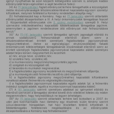
igényt nyújthatnak be azon központi költségvetési szervek is, amelyek kiadási
előirányzatát teljes egészében a saját bevételük fedezi.
(4)
Az
(1) bekezdésben
foglalt előirányzat terhére támogathatók a közszolgálati
média részvénytársaságok létszámcsökkentésével kapcsolatos egyszeri személyi
5
kifizetések, melynek feltételeit a Kormány rendeletben állapítja meg.
(5)
Felhatalmazást kap a Kormány, hogy az
(1) bekezdés
szerinti céltartalék
előirányzatból átcsoportosítson a IX. A helyi önkormányzatok támogatásai fejezet
2. Központosított előirányzatok cím
5. számú mellékletben
szereplő 9. Helyi
szervezési intézkedésekhez kapcsolódó többletkiadások támogatása jogcímre,
amennyiben e jogcímen rendelkezésre álló előirányzat már felhasználásra
6
került.
7
(6)
Az
(1)–(4) bekezdés
szerinti támogatási igények jogosságát elbíráló és
annak szabályszerű felhasználását ellenőrző állami szerv a
létszámcsökkentéssel érintett személyek foglalkoztatási jogviszonyának
megszüntetésével, illetve az egészségügyi struktúraváltásból fakadó
önkormányzati kötelezettségek támogatásának elszámolását ellenőrző szerv az
érintett személyek foglalkoztatási jogviszonyával kapcsolatos alábbi személyes
adatait teljes körűen megismerheti és kezelheti:
a)
név, anyja neve, születési név,
b)
születési hely, születési idő,
c)
a munkaviszony megszűnés/megszüntetés jogcíme,
d)
szolgálati és közszolgálati idő,
e)
besorolás és munkakör megnevezése,
f)
a foglalkoztatási jogviszony kezdetének és megszűnésének időpontja,
g)
a munkavégzés alóli felmentés kezdő és záró időpontja,
h)
a foglalkoztatási jogviszony megszűnéséhez kapcsolódó kifizetésekre
vonatkozó adatok (felmentés és végkielégítés összege),
i)
a foglalkoztatási jogviszonnyal kapcsolatos egyéb adatok (pl. a felmentés
indokául szolgáló adatok, egyéb a munkaviszonnyal kapcsolatos kódok).
(7)
A
(6) bekezdés
szerinti személyes adatokat az igényeket elbíráló és
ellenőrző szervezet a támogatási döntést követő öt év elteltével köteles oly módon
megsemmisíteni, hogy helyreállításuk ne legyen lehetséges.
8
(8)
Az
(1) bekezdés
szerinti céltartalék terhére kell biztosítani a 2007. év
után járó tizenharmadik havi illetmény egy részének külön törvény szerint
július–december hónapokban, hat havi részletben történő kifizetését. A
többlettámogatás feltételeinek megállapítására és az előirányzatok
9
átcsoportosítására a Kormány kap felhatalmazást.