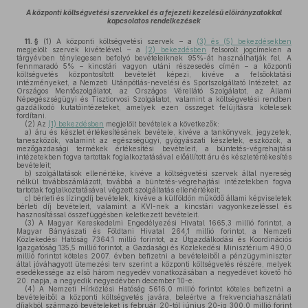
A központi költségvetési szervekkel és a fejezeti kezelésű előirányzatokkal
kapcsolatos rendelkezések
11. §
(1)
A központi költségvetési szervek – a
(3) és (5) bekezdésekben
megjelölt szervek kivételével – a
(2) bekezdésben
felsorolt jogcímeken a
tárgyévben ténylegesen befolyó bevételeiknek 95%-át használhatják fel. A
fennmaradó 5% – kincstári vagyon utáni részesedés címén – a központi
költségvetés központosított bevételét képezi, kivéve a felsőoktatási
intézményeket, a Nemzeti Utánpótlás-nevelési és Sportszolgáltató Intézetet, az
Országos Mentőszolgálatot, az Országos Vérellátó Szolgálatot, az Állami
Népegészségügyi és Tisztiorvosi Szolgálatot, valamint a költségvetési rendben
gazdálkodó kutatóintézeteket, amelyek ezen összeget felújításra kötelesek
fordítani.
(2)
Az
(1) bekezdésben
megjelölt bevételek a következők:
a)
áru és készlet értékesítésének bevétele, kivéve a tankönyvek, jegyzetek,
taneszközök, valamint az egészségügyi, gyógyászati készletek, eszközök, a
mezőgazdasági termékek értékesítési bevételeit, a büntetés-végrehajtási
intézetekben fogva tartottak foglalkoztatásával előállított áru és készletértékesítés
bevételeit;
b)
szolgáltatások ellenértéke, kivéve a költségvetési szervek által nyereség
nélkül továbbszámlázott, továbbá a büntetés-végrehajtási intézetekben fogva
tartottak foglalkoztatásával végzett szolgáltatás ellenértékeit;
c)
bérleti és lízingdíj bevételek, kivéve a külföldön működő állami képviseletek
bérleti díj bevételeit, valamint a KVI-nek a kincstári vagyonkezeléssel és
hasznosítással összefüggésben keletkezett bevételeit.
(3)
A Magyar Kereskedelmi Engedélyezési Hivatal 1665,3 millió forintot, a
Magyar Bányászati és Földtani Hivatal 264,1 millió forintot, a Nemzeti
Közlekedési Hatóság 7364,1 millió forintot, az Útgazdálkodási és Koordinációs
Igazgatóság 135,5 millió forintot, a Gazdasági és Közlekedési Minisztérium 490,0
millió forintot köteles 2007. évben befizetni a bevételeiből a pénzügyminiszter
által jóváhagyott ütemezési terv szerint a központi költségvetés részére, melyek
esedékessége az első három negyedév vonatkozásában a negyedévet követő hó
20. napja, a negyedik negyedévben december 10-e.
(4)
A Nemzeti Hírközlési Hatóság 5616,0 millió forintot köteles befizetni a
bevételeiből a központi költségvetés javára, beleértve a frekvenciahasználati
díjakból származó bevételeket is február 20-tól június 20-ig 300,0 millió forint