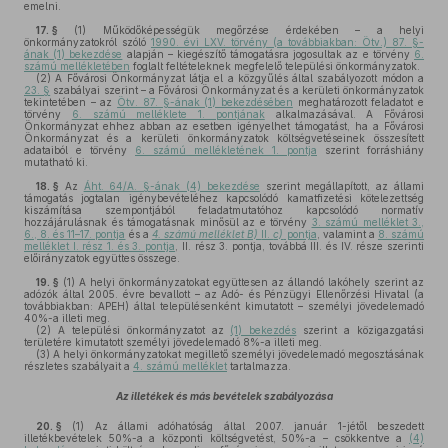
emelni.
17. §
(1)
Működőképességük megőrzése érdekében – a helyi
önkormányzatokról szóló
1990. évi LXV. törvény (a továbbiakban: Ötv.) 87. §-
ának (1) bekezdése
alapján – kiegészítő támogatásra jogosultak az e törvény
6.
számú mellékletében
foglalt feltételeknek megfelelő települési önkormányzatok.
(2)
A Fővárosi Önkormányzat látja el a közgyűlés által szabályozott módon a
23. §
szabályai szerint – a Fővárosi Önkormányzat és a kerületi önkormányzatok
tekintetében – az
Ötv. 87. §-ának (1) bekezdésében
meghatározott feladatot e
törvény
6. számú melléklete 1. pontjának
alkalmazásával. A Fővárosi
Önkormányzat ehhez abban az esetben igényelhet támogatást, ha a Fővárosi
Önkormányzat és a kerületi önkormányzatok költségvetéseinek összesített
adataiból e törvény
6. számú mellékletének 1. pontja
szerint forráshiány
mutatható ki.
18. §
Az
Áht. 64/A. §-ának (4) bekezdése
szerint megállapított, az állami
támogatás jogtalan igénybevételéhez kapcsolódó kamatfizetési kötelezettség
kiszámítása szempontjából feladatmutatóhoz kapcsolódó normatív
hozzájárulásnak és támogatásnak minősül az e törvény
3. számú melléklet 3.,
6., 8. és 11–17. pontja
és a
4. számú melléklet
B)
II.
c)
pontja
, valamint a
8. számú
melléklet I. rész 1. és 3. pontja
, II. rész 3. pontja, továbbá III. és IV. része szerinti
előirányzatok együttes összege.
19. §
(1)
A helyi önkormányzatokat együttesen az állandó lakóhely szerint az
adózók által 2005. évre bevallott – az Adó- és Pénzügyi Ellenőrzési Hivatal (a
továbbiakban: APEH) által településenként kimutatott – személyi jövedelemadó
40%-a illeti meg.
(2)
A települési önkormányzatot az
(1) bekezdés
szerint a közigazgatási
területére kimutatott személyi jövedelemadó 8%-a illeti meg.
(3)
A helyi önkormányzatokat megillető személyi jövedelemadó megosztásának
részletes szabályait a
4. számú melléklet
tartalmazza.
Az illetékek és más bevételek szabályozása
20. §
(1)
Az állami adóhatóság által 2007. január 1-jétől beszedett
illetékbevételek 50%-a a központi költségvetést, 50%-a – csökkentve a
(4)