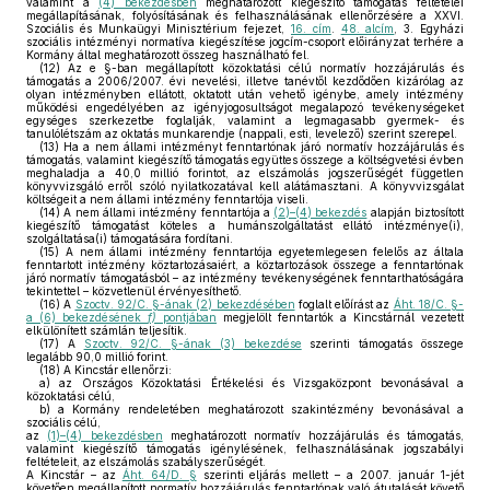
valamint a
(4) bekezdésben
meghatározott kiegészítő támogatás feltételei
megállapításának, folyósításának és felhasználásának ellenőrzésére a XXVI.
Szociális és Munkaügyi Minisztérium fejezet,
16. cím
.
48. alcím
, 3. Egyházi
szociális intézményi normatíva kiegészítése jogcím-csoport előirányzat terhére a
Kormány által meghatározott összeg használható fel.
(12)
Az e §-ban megállapított közoktatási célú normatív hozzájárulás és
támogatás a 2006/2007. évi nevelési, illetve tanévtől kezdődően kizárólag az
olyan intézményben ellátott, oktatott után vehető igénybe, amely intézmény
működési engedélyében az igényjogosultságot megalapozó tevékenységeket
egységes szerkezetbe foglalják, valamint a legmagasabb gyermek- és
tanulólétszám az oktatás munkarendje (nappali, esti, levelező) szerint szerepel.
(13)
Ha a nem állami intézményt fenntartónak járó normatív hozzájárulás és
támogatás, valamint kiegészítő támogatás együttes összege a költségvetési évben
meghaladja a 40,0 millió forintot, az elszámolás jogszerűségét független
könyvvizsgáló erről szóló nyilatkozatával kell alátámasztani. A könyvvizsgálat
költségeit a nem állami intézmény fenntartója viseli.
(14)
A nem állami intézmény fenntartója a
(2)–(4) bekezdés
alapján biztosított
kiegészítő támogatást köteles a humánszolgáltatást ellátó intézménye(i),
szolgáltatása(i) támogatására fordítani.
(15)
A nem állami intézmény fenntartója egyetemlegesen felelős az általa
fenntartott intézmény köztartozásaiért, a köztartozások összege a fenntartónak
járó normatív támogatásból – az intézmény tevékenységének fenntarthatóságára
tekintettel – közvetlenül érvényesíthető.
(16)
A
Szoctv. 92/C. §-ának (2) bekezdésében
foglalt előírást az
Áht. 18/C. §-
a (6) bekezdésének
f)
pontjában
megjelölt fenntartók a Kincstárnál vezetett
elkülönített számlán teljesítik.
(17)
A
Szoctv. 92/C. §-ának (3) bekezdése
szerinti támogatás összege
legalább 90,0 millió forint.
(18)
A Kincstár ellenőrzi:
a)
az Országos Közoktatási Értékelési és Vizsgaközpont bevonásával a
közoktatási célú,
b)
a Kormány rendeletében meghatározott szakintézmény bevonásával a
szociális célú,
az
(1)–(4) bekezdésben
meghatározott normatív hozzájárulás és támogatás,
valamint kiegészítő támogatás igénylésének, felhasználásának jogszabályi
feltételeit, az elszámolás szabályszerűségét.
A Kincstár – az
Áht. 64/D. §
szerinti eljárás mellett – a 2007. január 1-jét
követően megállapított normatív hozzájárulás fenntartónak való átutalását követő