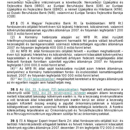
nemzetközi fejlesztési intézmények a következők: Nemzetközi Újjáépítési és
Fejlesztési Bank (IBRD), az Európai Beruházási Bank (EIB), az Európai
Újjáépítési és Fejlesztési Bank (EBRD), a német Újjáépítési és Hitelbank (KfW),
az Északi Beruházási Bank (NIB), valamint az Európa Tanács Fejlesztési Bankja
(CEB).
37. §
(1)
A Magyar Fejlesztési Bank Rt. (a továbbiakban: MFB Rt.)
forrásszerzés céljából felvett éven túli lejáratú hiteleinek, kölcsöneinek, valamint
kötvénykibocsátásainak együttes állománya 2007. év folyamán legfeljebb 1 200
000,0 millió forint lehet.
(2)
A Kormány határozata alapján az MFB Rt. által nyújtott
hitelfinanszírozásból származó, valamint harmadik fél javára vállalt készfizető
kezességből és bankgaranciából származó kötelezettségek együttes állománya
2007. év folyamán legfeljebb 400 000,0 millió forint lehet.
(3)
Az MFB Rt. által forrásszerzés céljából felvett – euróban meghatározott –
éven túli lejáratú hitelekhez és kölcsönökhöz, valamint kibocsátott kötvényekhez
kapcsolódóan a Kormány által vállalható árfolyam fedezeti megállapodás által
fedezett források forintban számított együttes állománya 2007. év folyamán
legfeljebb 1 200 000,0 millió forint lehet.
22
(4)
Az MFB Rt. által saját kockázatára nyújtott azon hitelek állománya,
amelyekhez a Kormány határozatában forrás- és eszközoldali kamattámogatást
biztosít, 2007. év folyamán legfeljebb 100 000 millió forint lehet.
23
(5)
Az
(1)–(4) bekezdésekben
megállapított kereteket a tényleges állományok
az év egyetlen napján sem haladhatják meg.
38. §
Az
Áht. 33. §-ának (13) bekezdésében
foglaltakat kell alkalmazni a
kötvényről szóló
1982. évi 28. törvényerejű rendelet
alapján állami kezesség
mellett kibocsátott lakossági kötvények esetén is. Ha a kezesség érvényesítésére
a volt tanácsok által kibocsátott kötvények esetén kerül sor, akkor a kezesség
alapján kifizetett összeg erejéig a jogutód önkormányzatoknak a központi
költségvetéssel szemben azonnali fizetési kötelezettségük keletkezik. A fizetési
kötelezettség teljesítésére az Önkormányzati és Területfejlesztési Minisztérium
és a Pénzügyminisztérium együttesen szólítja fel az önkormányzatokat.
39. §
(1)
A Magyar Export-Import Bank Zrt. által forrásszerzés céljából kül- és
belföldi hitelintézetektől elfogadott betétek és felvett hitelek, valamint kibocsátott
kötvények együttes állománya 2007. december 31-én legfeljebb 172 000,0 millió