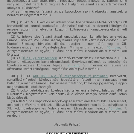
megelőlegezési számlákról felvett hitel azon részét, amelyet az Európai Unió
vagy az ügyfél nem térít meg az MVH útján, valamint az agrártámogatások
árfolyam-különbözetét,
b)
az intervenciós felvásárláshoz kapcsolódó azon kiadásokat, amelyek a
nemzeti költségvetést terhelik.
29. §
(1)
Az MVH köteles az intervenciós finanszírozás EMGA-ból folyósított
kamattérítését – annak beérkezése után haladéktalanul – a központi költségvetés
részére átutalni, amelyet a központi költségvetés kamatbevételeként kell
elszámolni.
(2)
Az intervenciós felvásárlással kapcsolatos azon kamatterhet, amelyet az
Európai Unió az MVH által szabálytalanul teljesített kifizetésből eredően – az
Európai Bizottság hivatalos döntése alapján – nem térít meg, a XII.
Földművelésügyi és Vidékfejlesztési Minisztérium fejezet,
10. cím
, 7.
Árfolyamkockázat és egyéb, EU által nem térített kiadások alcím terhére kell
törleszteni.
(3)
Az
(1) és (2) bekezdésben
szereplő kamattérítések elszámolása a XLI. A
központi költségvetés kamatelszámolásai, tőkevisszatérülései, az adósság- és
követelés-kezelés költségei fejezet,
2. cím
, 5. Intervenciós felvásárlás
előfinanszírozási költségének megtérítése alcím javára történik.
30. §
(1)
Az
Áht. 18/B. §-a (1) bekezdésének
x)
pontjában
hivatkozott,
cukorilleték-fizetési kötelezettség teljesítésére felvett hitel nagysága nem
haladhatja meg az Európai Unió részére fizetendő, közösségi jogszabály alapján
meghatározott illeték összegét.
(2)
A cukorilleték-fizetési kötelezettség teljesítésére felvett hitelt az MVH a
cukorilleték megfizetésére kötelezettektől e címen befolyó bevételekből soron
kívül törleszti.
(3)
A KESZ-hez kapcsolódó megelőlegezési számláról felvett hitel azon részét,
amelyet az MVH nem törlesztett, illetve köztartozásként nem került behajtásra, a
XII. Földművelésügyi és Vidékfejlesztési Minisztérium fejezet
10. cím
, 7.
Árfolyamkockázat és egyéb, EU által nem térített kiadások alcím terhére kell
rendezni.
Negyedik Fejezet
A KÖZPONTI KÖLTSÉGVETÉS