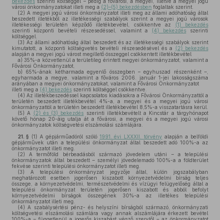
bekezdés
szerinti költséggel – pedig a fővárosi, a megyei, illetve a megyei jogú
városi önkormányzatokat illeti meg a
(2)–(5) bekezdésben
foglaltak szerint.
(2)
A megyei jogú városi önkormányzatot illeti meg az állami adóhatóság által
beszedett illetékből az illetékességi szabályok szerint a megyei jogú városok
illetékességi területén képződő illetékbevétel, csökkentve az
(1) bekezdés
szerinti központi bevételi részesedéssel, valamint a
(4) bekezdés
szerinti
költséggel.
(3)
Az állami adóhatóság által beszedett és az illetékességi szabályok szerint
kimutatott, a központi költségvetés bevételi részesedésével és a
(2) bekezdés
alapján a megyei jogú várost megillető összeggel csökkentett illetékbevétel
a)
35%-a közvetlenül a területileg érintett megyei önkormányzatot, valamint a
Fővárosi Önkormányzatot,
b)
65%-ának kétharmada egyenlő összegben – egyhuszad részenként –,
egyharmada a megye, valamint a főváros 2006. január 1-jei lakosságszáma
arányában a megyei önkormányzatokat, valamint a Fővárosi Önkormányzatot
illeti meg a
(4) bekezdés
szerinti költséggel csökkentve.
(4)
Az illetékbeszedéssel kapcsolatos kiadásokra a Fővárosi Önkormányzattól a
területén beszedett illetékbevétel 4%-a, a megyei és a megyei jogú városi
önkormányzattól a területén beszedett illetékbevétel 8,5%-a visszatartásra kerül.
(5)
A
(2) és (3) bekezdés
szerinti illetékbevételt a Kincstár a tárgyhónapot
követő hónap 20-áig utalja át a fővárosi, a megyei és a megyei jogú városi
önkormányzatok költségvetési elszámolási számlájára.
21. §
(1)
A gépjárműadóról szóló
1991. évi LXXXII. törvény
alapján a belföldi
gépjárművek után a települési önkormányzat által beszedett adó 100%-a az
önkormányzatot illeti meg.
(2)
A termőföld bérbeadásból származó jövedelem utáni – a települési
önkormányzatok által beszedett – személyi jövedelemadó 100%-a a földterület
fekvése szerinti települési önkormányzatot illeti meg.
(3)
A települési önkormányzat jegyzője által, külön jogszabályban
meghatározott esetben jogerősen kiszabott környezetvédelmi bírság teljes
összege, a környezetvédelmi, természetvédelmi és vízügyi felügyelőség által a
települési önkormányzat területén jogerősen kiszabott és abból befolyt
környezetvédelmi bírságok összegének 30%-a az illetékes települési
önkormányzatot illeti meg.
(4)
A szabálysértési pénz- és helyszíni bírságból származó, önkormányzati
költségvetési elszámolási számlára vagy annak alszámlájára érkezett bevétel
100%-a – függetlenül a jogerős kiszabást végző szervtől – az önkormányzatot