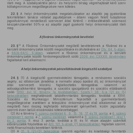
illeti meg. A szabálysértési pénz- és helyszíni bírság végrehajtását kérő szerv
költségminimum megelőlegezésre nem köteles.
22. §
A helyi önkormányzatok megalakulásakor az alapítói jog gyakorlása
tekintetében tanácsi vállalat jogutódjának – állami vagyon felett tulajdonosi
jogosítvánnyal rendelkező szervezet által történő – értékesítéséből származó
készpénzbevétel 50%-a az alapítói jogot gyakorló helyi önkormányzatot illeti
meg.
A fővárosi önkormányzatok bevételei
14
23. §
A Fővárosi Önkormányzatot megillető bevételeknek a fővárosi és a
kerületi önkormányzatok közötti megosztására és átutalására az
Ötv. 64. §-ában
,
a
64/A–64/C. §-ában
, valamint a fővárosi önkormányzat és a kerületi
önkormányzatok közötti forrásmegosztásról szóló
2006. évi CXXXIII. törvényben
foglaltakat kell alkalmazni.
A helyi önkormányzatok pénzellátásának kiegészítő szabályai
24. §
(1)
A kiegészítő gyermekvédelmi támogatás, a rendszeres szociális
segély, az időskorúak járadéka, a normatív alapú ápolási díj, az önkormányzat
által szervezett közcélú foglalkoztatás támogatása, valamint az
adósságcsökkentési támogatás, a szociális igazgatásról és szociális ellátásokról
szóló
1993. évi III. törvény (a továbbiakban: Szoctv.) 38. §-a (2) és (5)
bekezdésében
meghatározott lakásfenntartási támogatás, továbbá a XXVI.
Szociális és Munkaügyi Minisztérium fejezetből a gyermektartásdíj
megelőlegezése esetében a települési önkormányzat első alkalommal az őt
megillető havi összeg legfeljebb kétszeresét igényelheti, külön jogszabály
szerinti éven belüli elszámolási kötelezettséggel.
(2)
Az e törvény
5. számú melléklet 6., 9., 15., 16., 17. és 19. pontja
, a
6. számú
melléklet 1. pontja
, a
7. számú melléklet
, valamint a
8. számú melléklet I. rész 1.
és 3. pontja
, II. rész 3. pontja, továbbá a III. és IV. része alapján számított
előirányzatok folyósítása az
Áht. 101. §-ának (7) bekezdésében
foglaltak szerint,
nettó finanszírozás keretében történik.
(3)
A
31. § (2)–(3) bekezdése
szerinti egyházi és kisebbségi fenntartói