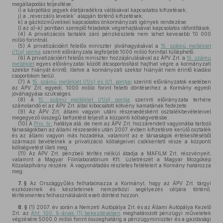
megállapodás teljesítése;
i)
a kárpótlási jegyek életjáradékra váltásával kapcsolatos kifizetések;
j)
a „reverzális levelek” alapján történő kifizetések;
k)
a gázközművekkel kapcsolatos önkormányzati igények rendezése;
l)
az
a)–k)
pontban szereplő feladatok végrehajtásával kapcsolatos ráfordítások.
(4)
A privatizációs tartalék záró pénzkészlete nem lehet kevesebb 10 000
millió forintnál.
(5)
A privatizációért felelős miniszter jóváhagyásával a
15. számú melléklet
I/1/
a)
pontja
szerinti előirányzata legfeljebb 1000 millió forinttal túlléphető.
(6)
A privatizációért felelős miniszter hozzájárulásával az ÁPV Zrt. a
15. számú
melléklet
egyes előirányzatai között átcsoportosítást hajthat végre a kormányzati
szektor hiányát érintő, illetve a kormányzati szektor hiányát nem érintő kiadási
csoportokon belül.
(7)
A
15. számú melléklet I/1/
c)
és II/1. pontjai
szerinti előirányzatok esetében
az ÁPV Zrt. egyedi, 1000 millió forint feletti döntéseihez a Kormány egyedi
jóváhagyása szükséges.
(8)
A
15. számú melléklet I/1/
a)
pontja
szerinti előirányzata terhére
számolandó el az ÁPV Zrt. által kibocsátott kötvény kamatának fedezete.
(9)
Az ÁPV Zrt. állami vagyon utáni részesedésként osztalékbevételeivel
megegyező összegű befizetést teljesít a központi költségvetésbe.
(10)
A
Priv. tv.
hatálya alá, de nem az ÁPV Zrt. hozzárendelt vagyonába tartozó
társaságokban az állami részesedés után 2007. évben kifizetésre kerülő osztalék
és az állami vagyon más hozadéka, valamint az e társaságok értékesítéséből
származó bevételnek a privatizáció költségeivel csökkentett része a központi
költségvetést illeti meg.
(11)
Az ÁPV Zrt. pénzbeli térítés nélkül átadja a MAFILM Zrt. részvényeit,
valamint a Magyar Filmlaboratórium Kft. üzletrészét a Magyar Mozgókép
Közalapítvány részére. A vagyonátadás részletes feltételeit a Kormány határozza
meg.
7. §
Az Országgyűlés felhatalmazza a Kormányt, hogy az ÁPV Zrt. tárgyi
eszközeinek és készleteinek nemzetközi segélyezés céljára történő,
térítésmentes felhasználásáról eseti döntést hozzon.
8. §
(1)
2007. év során a Nemzeti Autópálya Zrt. és az Állami Autópálya Kezelő
Zrt. az
Áht. 100. §-ának (1) bekezdésében
meghatározott pénzügyi műveletek
végzésére 5000,0 millió forint összeghatárig a pénzügyminiszter és a gazdasági