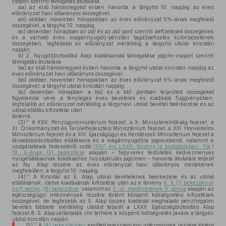
csoport szerinti támogatás átutalása
aa)
az első háromnegyed évben havonta, a tárgyhó 10. napjáig az éves
előirányzat havi időarányos összegével,
ab)
október, november hónapokban az éves előirányzat 5%-ának megfelelő
összegével, a tárgyhó 10. napjáig,
ac)
december hónapban az
aa)
és az
ab)
pont szerinti befizetések összegének
és a várható éves magánnyugdíj-pénztári tagdíjbefizetés különbözetének
összegében, legfeljebb az előirányzat mértékéig a tárgyhó utolsó kincstári
napján,
b)
2. Nyugdíjbiztosítási Alap kiadásainak támogatása jogcím-csoport szerinti
támogatás átutalása
ba)
az első háromnegyed évben havonta, a tárgyhó utolsó kincstári napjáig az
éves előirányzat havi időarányos összegével,
bb)
október, november hónapokban az éves előirányzat 5%-ának megfelelő
összegével, a tárgyhó utolsó kincstári napjáig,
bc)
december hónapban a
ba)
és a
bb)
pontban teljesített összegeket
figyelembe véve a tényleges éves bevételek és kiadások függvényében,
legfeljebb az előirányzat mértékéig a tárgyhavi utolsó bevétel beérkezése és az
utolsó ellátás kifizetése után
történik.
15
(3)
A XXII. Pénzügyminisztérium fejezet, a X. Miniszterelnökség fejezet, a
XI. Önkormányzati és Területfejlesztési Minisztérium fejezet, a XIII. Honvédelmi
Minisztérium fejezet és a XIV. Igazságügyi és Rendészeti Minisztérium fejezet a
társadalombiztosítás ellátásaira és a magánnyugdíjra jogosultakról, valamint e
szolgáltatások fedezetéről szóló
1997. évi LXXX. törvény (a továbbiakban: Tbj.)
18. §-ának (3) bekezdése
alapján – fegyveres testületek kedvezményes
nyugellátásainak kiadásaihoz hozzájárulás jogcímen – havonta átutalást teljesít
az Ny. Alap részére az éves előirányzat havi időarányos mértékének
megfelelően, a tárgyhó 10. napjáig.
16
(4)
A Kincstár az E. Alap utolsó bevételének beérkezése és az utolsó
ellátásának, illetve kiadásának kifizetése után az e törvény
4. § (1) bekezdés
a)
és
f)
pontja
,
(8) bekezdése
, valamint az
5. sz. mellékletének 9. pontja
alapján az
egészségügyi intézmények részére történt központi költségvetési kifizetések
összegével, de legfeljebb az E. Alap összes kiadását meghaladó pénzforgalmi
bevételi többlete mértékéig utalást teljesít a LXXII. Egészségbiztosítási Alap
fejezet 8. E. Alap céltartalék cím terhére a központi költségvetés javára a tárgyév
utolsó kincstári napján.
17
(5)
A
(4) bekezdésben
említett egészségügyi intézmények részére történt