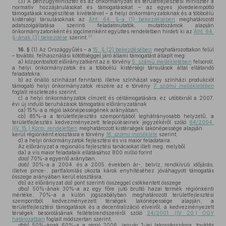
(3)
A pénzügyminiszter és az önkormányzati és területfejlesztési miniszter a
normatív hozzájárulásokat és támogatásokat – az egyes jövedelempótló
támogatások kiegészítése kivételével – a helyi önkormányzatoknak és a többcélú
kistérségi társulásoknak az
Áht. 64. §-a (1) bekezdésében
meghatározott
adatszolgáltatása szerinti feladatmutatók, mutatószámok alapján
önkormányzatonként és jogcímenként együttes rendeletben hirdeti ki az
Áht. 64.
13
§-ának (3) bekezdése
szerint.
16. §
(1)
Az Országgyűlés – a
15. § (2) bekezdésében
meghatározottakon felül
– további, felhasználási kötöttséggel járó állami támogatást állapít meg:
a)
központosított előirányzatként az e törvény
5. számú mellékletében
felsorolt,
a helyi önkormányzatok és a többcélú kistérségi társulások által ellátandó
feladatokra;
b)
az önálló színházat fenntartó, illetve színházat vagy színházi produkciót
támogató helyi önkormányzatok részére az e törvény
7. számú mellékletében
foglalt részletezés szerint;
c)
a helyi önkormányzatok címzett és céltámogatására, ez utóbbinál a 2007.
évi új induló beruházások támogatási előirányzatának
ca)
15%-a a régió lakónépességének arányában,
cb)
85%-a a területfejlesztés szempontjából leghátrányosabb helyzetű, a
területfejlesztés kedvezményezett településeinek jegyzékéről szóló
64/2004.
(IV. 15.) Korm. rendeletben
meghatározott kistérségek lakónépessége alapján
kerül régiónként elosztásra e törvény
16. számú melléklete
szerint;
d)
a helyi önkormányzatok fejlesztési és vis maior feladataira.
Az előirányzat a regionális fejlesztési tanácsokat illeti meg, melyből
da)
a vis maior feladataik ellátásához 800 millió forint
daa)
70%-a egyenlő arányban,
dab)
30%-a a 2004. és a 2005. években ár-, belvíz, rendkívüli időjárás,
illetve pince-, partfalomlás okozta károk enyhítéséhez jóváhagyott támogatás
összege arányában kerül elosztásra,
db)
az előirányzat
da)
pont szerinti összeggel csökkentett összege
dba)
50%-ának 30%-a az egy főre jutó bruttó hazai termék régiónkénti
mértéke, 70%-a a külön jogszabályban meghatározott területfejlesztési
szempontból kedvezményezett térségek lakónépessége alapján, a
területfejlesztési támogatások és a decentralizáció elveiről, a kedvezményezett
térségek besorolásának feltételrendszeréről szóló
24/2001. (IV. 20.) OGY
határozatban
foglalt módszertan szerint,
dbb)
50%-ának 60%-a a régió 2006. január 1-jei lakosságszáma, további