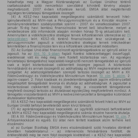
haladhatja meg a Magyar Köztársaságnak az Európai Unióhoz történő
csatlakozásáról szóló nemzetközi szerződést kihirdető törvény alapján
meghatározott, 2007. évben kifizetésre kerülő, EMGA által megtérítendő
egységes területalapú támogatások összegét.
(4)
A KESZ-hez kapcsolódó megelőlegezési számlákról tervezett hitel-
igénybevételről az MVH-nak a Pénzügyminisztérium és a Kincstár részére –
kormányrendeletben szabályozottak szerint – 2007. év vonatkozásában 2007.
január 15-éig havi bontású finanszírozási tervet kell készítenie, melyet a
rendelkezésre álló információk alapján minden hónap 15-ig aktualizálni kell.
Amennyiben a vidékfejlesztési stratégiai tervek kifizetéseinek ütemezése az
(1)
bekezdésben
leírt, KESZ-ről történő finanszírozást tesz szükségessé, a
pénzügyminiszter jogosult a vidékfejlesztési stratégiai tervek intézkedései
tekintetében a finanszírozási terv és a kifizetések ütemezését módosítani.
(5)
Az Európai Unió által finanszírozott agrártámogatásokra az igénylő akkor is
jogosult, ha az
Áht. 10. §-ában
foglalt fizetési kötelezettséggel összefüggő,
esedékessé vált és még meg nem fizetett köztartozása van. Az egységes
területalapú támogatáshoz kapcsolódó kiegészítő nemzeti támogatásból az igénylő
csak a lejárt köztartozással csökkentett összegre jogosult. A köztartozás
fennállásáról és annak összegéről az adóhatóság az MVH megkeresésére adatot
szolgáltat. Az adatszolgáltatásban szereplő tartozás összegét az MVH a XII.
Földművelésügyi és Vidékfejlesztési Minisztérium fejezet,
10. cím
,
5. alcím
, 2.
jogcím-csoport, 2. Folyó kiadások és jövedelemtámogatások jogcím előirányzatból
megállapított támogatásból levonja és átutalja az adóhatóságnak. A jogosultat a
köztartozással csökkentett összeg illeti meg, a visszatartott támogatásnak
megfelelő összegű tartozás az átutalással egyidejűleg megfizetettnek minősül. A
támogatás visszatartásáról az MVH a kedvezményezettet a támogatási különbözet
átutalásakor tájékoztatja.
(6)
A KESZ-hez kapcsolódó megelőlegezési számlákról felvett hitelt az MVH az
Európai Uniótól befolyó bevételeiből soron kívül törleszti.
(7)
Az agrártámogatásokhoz kapcsolódó, az ügyféltől származó befizetéseket
az MVH a KESZ-hez kapcsolódó megelőlegezési számla részére havonta átutalja.
(8)
A XII. Földművelésügyi és Vidékfejlesztési Minisztérium fejezet,
10. cím
, 7.
Árfolyamkockázat és egyéb, EU által nem térített kiadások alcím terhére kell
elszámolni
a)
az Európai Bizottság EMGA éves elszámolásáról szóló hivatalos döntését
követően haladéktalanul – az intervenciós felvásárlásra fordított, de
értékesítésből még be nem folyt összegek kivételével – a KESZ-hez kapcsolódó