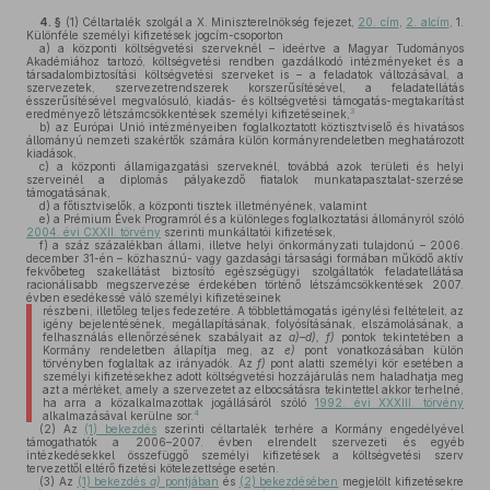
4. §
(1)
Céltartalék szolgál a X. Miniszterelnökség fejezet,
20. cím
,
2. alcím
, 1.
Különféle személyi kifizetések jogcím-csoporton
a)
a központi költségvetési szerveknél – ideértve a Magyar Tudományos
Akadémiához tartozó, költségvetési rendben gazdálkodó intézményeket és a
társadalombiztosítási költségvetési szerveket is – a feladatok változásával, a
szervezetek, szervezetrendszerek korszerűsítésével, a feladatellátás
ésszerűsítésével megvalósuló, kiadás- és költségvetési támogatás-megtakarítást
3
eredményező létszámcsökkentések személyi kifizetéseinek,
b)
az Európai Unió intézményeiben foglalkoztatott köztisztviselő és hivatásos
állományú nemzeti szakértők számára külön kormányrendeletben meghatározott
kiadások,
c)
a központi államigazgatási szerveknél, továbbá azok területi és helyi
szerveinél a diplomás pályakezdő fiatalok munkatapasztalat-szerzése
támogatásának,
d)
a főtisztviselők, a központi tisztek illetményének, valamint
e)
a Prémium Évek Programról és a különleges foglalkoztatási állományról szóló
2004. évi CXXII. törvény
szerinti munkáltatói kifizetések,
f)
a száz százalékban állami, illetve helyi önkormányzati tulajdonú – 2006.
december 31-én – közhasznú- vagy gazdasági társasági formában működő aktív
fekvőbeteg szakellátást biztosító egészségügyi szolgáltatók feladatellátása
racionálisabb megszervezése érdekében történő létszámcsökkentések 2007.
évben esedékessé váló személyi kifizetéseinek
részbeni, illetőleg teljes fedezetére. A többlettámogatás igénylési feltételeit, az
igény bejelentésének, megállapításának, folyósításának, elszámolásának, a
felhasználás ellenőrzésének szabályait az
a)–d),
f)
pontok tekintetében a
Kormány rendeletben állapítja meg, az
e)
pont vonatkozásában külön
törvényben foglaltak az irányadók. Az
f)
pont alatti személyi kör esetében a
személyi kifizetésekhez adott költségvetési hozzájárulás nem haladhatja meg
azt a mértéket, amely a szervezetet az elbocsátásra tekintettel akkor terhelné,
ha arra a közalkalmazottak jogállásáról szóló
1992. évi XXXIII. törvény
4
alkalmazásával kerülne sor.
(2)
Az
(1) bekezdés
szerinti céltartalék terhére a Kormány engedélyével
támogathatók a 2006–2007. évben elrendelt szervezeti és egyéb
intézkedésekkel összefüggő személyi kifizetések a költségvetési szerv
tervezettől eltérő fizetési kötelezettsége esetén.
(3)
Az
(1) bekezdés
a)
pontjában
és
(2) bekezdésében
megjelölt kifizetésekre