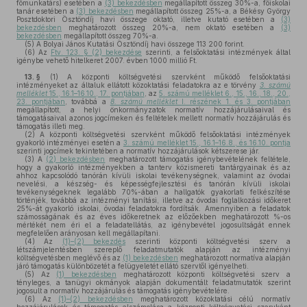
főmunkatárs) esetében a
(3) bekezdésben
megállapított összeg 30%-a, főiskolai
tanár esetében a
(3) bekezdésben
megállapított összeg 25%-a, a Békésy György
Posztdoktori Ösztöndíj havi összege oktató, illetve kutató esetében a
(3)
bekezdésben
meghatározott összeg 20%-a, nem oktató esetében a
(3)
bekezdésben
megállapított összeg 70%-a.
(5)
A Bolyai János Kutatási Ösztöndíj havi összege 113 200 forint.
(6)
Az
Ftv. 123. § (2) bekezdése
szerinti, a felsőoktatási intézmények által
igénybe vehető hitelkeret 2007. évben 1000 millió Ft.
13. §
(1)
A központi költségvetési szervként működő felsőoktatási
intézményeket az általuk ellátott közoktatási feladatokra az e törvény
3. számú
melléklet
15., 16.1–16.10., 17. pontjában
, az
5. számú melléklet 6., 15., 16., 18., 20.,
23. pontjában
, továbbá a
8. számú melléklet
I. részének 1. és 3. pontjában
megállapított, a helyi önkormányzatok normatív hozzájárulásaival és
támogatásaival azonos jogcímeken és feltételek mellett normatív hozzájárulás és
támogatás illeti meg.
(2)
A központi költségvetési szervként működő felsőoktatási intézmények
gyakorló intézményei esetén a
3. számú melléklet 15., 16.1–16.8., és 16.10. pontja
szerinti jogcímek tekintetében a normatív hozzájárulások kétszerese jár.
(3)
A
(2) bekezdésben
meghatározott támogatás igénybevételének feltétele,
hogy a gyakorló intézményekben a tanterv közismereti tantárgyainak és az
ahhoz kapcsolódó tanórán kívüli iskolai tevékenységnek, valamint az óvodai
nevelési, a készség- és képességfejlesztési és tanórán kívüli iskolai
tevékenységeknek legalább 70%-ában a hallgatók gyakorlati felkészítése
történjék, továbbá az intézményi tanítási, illetve az óvodai foglalkozási időkeret
25%-át gyakorló iskolai, óvodai feladatokra fordítsák. Amennyiben a feladatok
számosságának és az éves időkeretnek az előzőekben meghatározott %-os
mértékét nem éri el a feladatellátás, az igénybevétel jogosultságát ennek
megfelelően arányosan kell megállapítani.
(4)
Az
(1)–(2) bekezdés
szerinti központi költségvetési szerv a
létszámjelentésben szereplő feladatmutatók alapján az intézményi
költségvetésben meglévő és az
(1) bekezdésben
meghatározott normatíva alapján
járó támogatás különbözetét a felügyeletét ellátó szervtől igényelheti.
(5)
Az
(1) bekezdésben
meghatározott központi költségvetési szerv a
tényleges, a tanügyi okmányok alapján dokumentált feladatmutatók szerint
jogosult a normatív hozzájárulás és támogatás igénybevételére.
(6)
Az
(1)–(2) bekezdésben
meghatározott közoktatási célú normatív