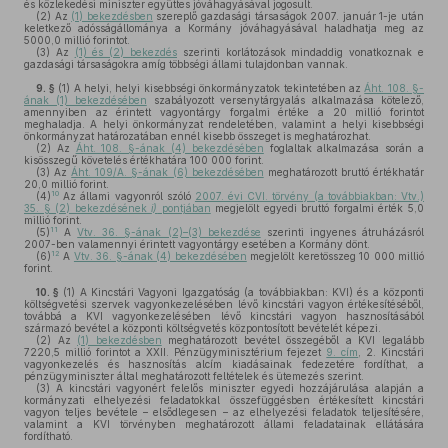
és közlekedési miniszter együttes jóváhagyásával jogosult.
(2)
Az
(1) bekezdésben
szereplő gazdasági társaságok 2007. január 1-je után
keletkező adósságállománya a Kormány jóváhagyásával haladhatja meg az
5000,0 millió forintot.
(3)
Az
(1) és (2) bekezdés
szerinti korlátozások mindaddig vonatkoznak e
gazdasági társaságokra amíg többségi állami tulajdonban vannak.
9. §
(1)
A helyi, helyi kisebbségi önkormányzatok tekintetében az
Áht. 108. §-
ának (1) bekezdésében
szabályozott versenytárgyalás alkalmazása kötelező,
amennyiben az érintett vagyontárgy forgalmi értéke a 20 millió forintot
meghaladja. A helyi önkormányzat rendeletében, valamint a helyi kisebbségi
önkormányzat határozatában ennél kisebb összeget is meghatározhat.
(2)
Az
Áht. 108. §-ának (4) bekezdésében
foglaltak alkalmazása során a
kisösszegű követelés értékhatára 100 000 forint.
(3)
Az
Áht. 109/A. §-ának (6) bekezdésében
meghatározott bruttó értékhatár
20,0 millió forint.
10
(4)
Az állami vagyonról szóló
2007. évi CVI. törvény (a továbbiakban: Vtv.)
35. § (2) bekezdésének
i)
pontjában
megjelölt egyedi bruttó forgalmi érték 5,0
millió forint.
11
(5)
A
Vtv. 36. §-ának (2)–(3) bekezdése
szerinti ingyenes átruházásról
2007-ben valamennyi érintett vagyontárgy esetében a Kormány dönt.
12
(6)
A
Vtv. 36. §-ának (4) bekezdésében
megjelölt keretösszeg 10 000 millió
forint.
10. §
(1)
A Kincstári Vagyoni Igazgatóság (a továbbiakban: KVI) és a központi
költségvetési szervek vagyonkezelésében lévő kincstári vagyon értékesítéséből,
továbbá a KVI vagyonkezelésében lévő kincstári vagyon hasznosításából
származó bevétel a központi költségvetés központosított bevételét képezi.
(2)
Az
(1) bekezdésben
meghatározott bevétel összegéből a KVI legalább
7220,5 millió forintot a XXII. Pénzügyminisztérium fejezet
9. cím
, 2. Kincstári
vagyonkezelés és hasznosítás alcím kiadásainak fedezetére fordíthat, a
pénzügyminiszter által meghatározott feltételek és ütemezés szerint.
(3)
A kincstári vagyonért felelős miniszter egyedi hozzájárulása alapján a
kormányzati elhelyezési feladatokkal összefüggésben értékesített kincstári
vagyon teljes bevétele – elsődlegesen – az elhelyezési feladatok teljesítésére,
valamint a KVI törvényben meghatározott állami feladatainak ellátására
fordítható.