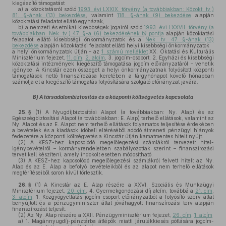
kiegészítő támogatást
a)
a közoktatásról szóló
1993. évi LXXIX. törvény (a továbbiakban: Közokt. tv.)
81. §-ának (13) bekezdése
, valamint
118. §-ának (9) bekezdése
alapján
közoktatási feladatot ellátó egyházak,
b)
a nemzeti és etnikai kisebbségek jogairól szóló
1993. évi LXXVII. törvény (a
továbbiakban: Nek. tv.) 47. §-a (6) bekezdésének
b)
pontja
alapján közoktatási
feladatot ellátó kisebbségi önkormányzatok és a
Nek. tv. 47. §-ának (13)
bekezdése
alapján közoktatási feladatot ellátó helyi kisebbségi önkormányzatok
a helyi önkormányzatok útján – az
1. számú melléklet
XX. Oktatási és Kulturális
Minisztérium fejezet,
11. cím
,
2. alcím
, 3. jogcím-csoport, 2. Egyházi és kisebbségi
közoktatási intézmények kiegészítő támogatása jogcím előirányzatáról – vehetik
igénybe. A Kincstár ezen összeget a helyi önkormányzatnak folyósított központi
támogatások nettó finanszírozása keretében a tárgyhónapot követő hónapban
számolja el a kiegészítő támogatás folyósítására szolgáló előirányzat javára.
B) A társadalombiztosítás és a központi költségvetés kapcsolata
25. §
(1)
A Nyugdíjbiztosítási Alapot (a továbbiakban: Ny. Alap) és az
Egészségbiztosítási Alapot (a továbbiakban: E. Alap) terhelő ellátások, valamint az
Ny. Alapot és az E. Alapot nem terhelő ellátások folyamatos teljesítése érdekében
a bevételek és a kiadások időbeli eltéréséből adódó átmeneti pénzügyi hiányok
fedezetére a központi költségvetés a Kincstár útján kamatmentes hitelt nyújt.
(2)
A KESZ-hez kapcsolódó megelőlegezési számlákról tervezett hitel-
igénybevételről – kormányrendeletben szabályozottak szerint – finanszírozási
tervet kell készíteni, amely indokolt esetben módosítható.
(3)
A KESZ-hez kapcsolódó megelőlegezési számlákról felvett hitelt az Ny.
Alap és az E. Alap a befolyó bevételeikből és az alapot nem terhelő ellátások
megtérítéseiből soron kívül törlesztik.
26. §
(1)
A Kincstár az E. Alap részére a XXVI. Szociális és Munkaügyi
Minisztérium fejezet,
20. cím
, 4. Gyermekgondozási díj alcím, továbbá a
21. cím
,
3. alcím
, 1. Közgyógyellátás jogcím-csoport előirányzatból a folyósító szerv által
benyújtott és a pénzügyminiszter által jóváhagyott finanszírozási terv alapján
finanszírozást teljesít.
(2)
Az Ny. Alap részére a XXII. Pénzügyminisztérium fejezet,
26. cím
,
1. alcím
a)
1. Magánnyugdíj-pénztárba átlépők miatti járulékkiesés pótlására jogcím-