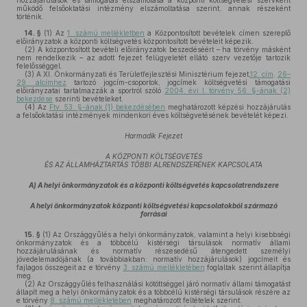
hozzájárulások és támogatás elszámolása a központi költségvetési szervként
működő felsőoktatási intézmény elszámoltatása szerint, annak részeként
történik.
14. §
(1)
Az
1. számú mellékletben
a Központosított bevételek címen szereplő
előirányzatok a központi költségvetés központosított bevételeit képezik.
(2)
A központosított bevételi előirányzatok beszedéséért – ha törvény másként
nem rendelkezik – az adott fejezet felügyeletét ellátó szerv vezetője tartozik
felelősséggel.
(3)
A XI. Önkormányzati és Területfejlesztési Minisztérium fejezet,
12. cím
.
26–
29. alcímhez
tartozó jogcím-csoportok, jogcímek költségvetési támogatási
előirányzatai tartalmazzák a sportról szóló
2004. évi I. törvény 56. §-ának (2)
bekezdése
szerinti bevételeket.
(4)
Az
Ftv. 53. §-ának (1) bekezdésében
meghatározott képzési hozzájárulás
a felsőoktatási intézmények mindenkori éves költségvetésének bevételét képezi.
Harmadik Fejezet
A KÖZPONTI KÖLTSÉGVETÉS
ÉS AZ ÁLLAMHÁZTARTÁS TÖBBI ALRENDSZERÉNEK KAPCSOLATA
A) A helyi önkormányzatok és a központi költségvetés kapcsolatrendszere
A helyi önkormányzatok központi költségvetési kapcsolatokból származó
forrásai
15. §
(1)
Az Országgyűlés a helyi önkormányzatok, valamint a helyi kisebbségi
önkormányzatok és a többcélú kistérségi társulások normatív állami
hozzájárulásának és normatív részesedésű átengedett személyi
jövedelemadójának (a továbbiakban: normatív hozzájárulások) jogcímeit és
fajlagos összegeit az e törvény
3. számú mellékletében
foglaltak szerint állapítja
meg.
(2)
Az Országgyűlés felhasználási kötöttséggel járó normatív állami támogatást
állapít meg a helyi önkormányzatok és a többcélú kistérségi társulások részére az
e törvény
8. számú mellékletében
meghatározott feltételek szerint.