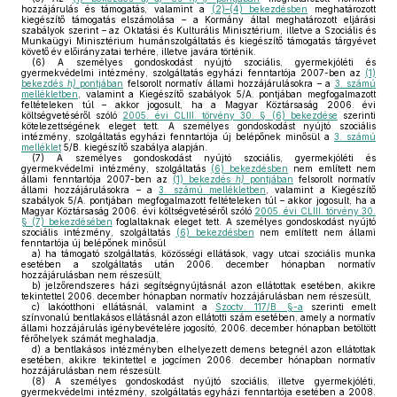
hozzájárulás és támogatás, valamint a
(2)–(4) bekezdésben
meghatározott
kiegészítő támogatás elszámolása – a Kormány által meghatározott eljárási
szabályok szerint – az Oktatási és Kulturális Minisztérium, illetve a Szociális és
Munkaügyi Minisztérium humánszolgáltatás és kiegészítő támogatás tárgyévet
követő év előirányzatai terhére, illetve javára történik.
(6)
A személyes gondoskodást nyújtó szociális, gyermekjóléti és
gyermekvédelmi intézmény, szolgáltatás egyházi fenntartója 2007-ben az
(1)
bekezdés
h)
pontjában
felsorolt normatív állami hozzájárulásokra – a
3. számú
mellékletben
, valamint a Kiegészítő szabályok 5/A. pontjában megfogalmazott
feltételeken túl – akkor jogosult, ha a Magyar Köztársaság 2006. évi
költségvetéséről szóló
2005. évi CLIII. törvény 30. § (6) bekezdése
szerinti
kötelezettségének eleget tett. A személyes gondoskodást nyújtó szociális
intézmény, szolgáltatás egyházi fenntartója új belépőnek minősül a
3. számú
melléklet
5/B. kiegészítő szabálya alapján.
(7)
A személyes gondoskodást nyújtó szociális, gyermekjóléti és
gyermekvédelmi intézmény, szolgáltatás
(6) bekezdésben
nem említett nem
állami fenntartója 2007-ben az
(1) bekezdés
h)
pontjában
felsorolt normatív
állami hozzájárulásokra – a
3. számú mellékletben
, valamint a Kiegészítő
szabályok 5/A. pontjában megfogalmazott feltételeken túl – akkor jogosult, ha a
Magyar Köztársaság 2006. évi költségvetéséről szóló
2005. évi CLIII. törvény 30.
§ (7) bekezdésében
foglaltaknak eleget tett. A személyes gondoskodást nyújtó
szociális intézmény, szolgáltatás
(6) bekezdésben
nem említett nem állami
fenntartója új belépőnek minősül
a)
ha támogató szolgáltatás, közösségi ellátások, vagy utcai szociális munka
esetében a szolgáltatás után 2006. december hónapban normatív
hozzájárulásban nem részesült,
b)
jelzőrendszeres házi segítségnyújtásnál azon ellátottak esetében, akikre
tekintettel 2006. december hónapban normatív hozzájárulásban nem részesült,
c)
lakóotthoni ellátásnál, valamint a
Szoctv. 117/B. §-a
szerinti emelt
színvonalú bentlakásos ellátásnál azon ellátotti szám esetében, amely a normatív
állami hozzájárulás igénybevételére jogosító, 2006. december hónapban betöltött
férőhelyek számát meghaladja,
d)
a bentlakásos intézményben elhelyezett demens betegnél azon ellátottak
esetében, akikre tekintettel e jogcímen 2006. december hónapban normatív
hozzájárulásban nem részesült.
(8)
A személyes gondoskodást nyújtó szociális, illetve gyermekjóléti,
gyermekvédelmi intézmény, szolgáltatás egyházi fenntartója esetében a 2008.