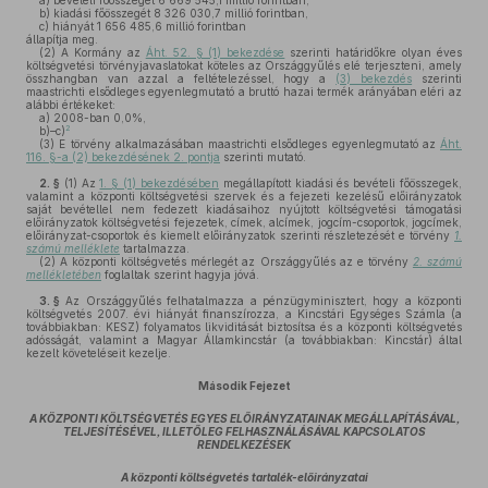
a)
bevételi főösszegét 6 669 545,1 millió forintban,
b)
kiadási főösszegét 8 326 030,7 millió forintban,
c)
hiányát 1 656 485,6 millió forintban
állapítja meg.
(2)
A Kormány az
Áht. 52. § (1) bekezdése
szerinti határidőkre olyan éves
költségvetési törvényjavaslatokat köteles az Országgyűlés elé terjeszteni, amely
összhangban van azzal a feltételezéssel, hogy a
(3) bekezdés
szerinti
maastrichti elsődleges egyenlegmutató a bruttó hazai termék arányában eléri az
alábbi értékeket:
a)
2008-ban 0,0%,
2
b)–c)
(3)
E törvény alkalmazásában maastrichti elsődleges egyenlegmutató az
Áht.
116. §-a (2) bekezdésének 2. pontja
szerinti mutató.
2. §
(1)
Az
1. § (1) bekezdésében
megállapított kiadási és bevételi főösszegek,
valamint a központi költségvetési szervek és a fejezeti kezelésű előirányzatok
saját bevétellel nem fedezett kiadásaihoz nyújtott költségvetési támogatási
előirányzatok költségvetési fejezetek, címek, alcímek, jogcím-csoportok, jogcímek,
előirányzat-csoportok és kiemelt előirányzatok szerinti részletezését e törvény
1.
számú melléklete
tartalmazza.
(2)
A központi költségvetés mérlegét az Országgyűlés az e törvény
2. számú
mellékletében
foglaltak szerint hagyja jóvá.
3. §
Az Országgyűlés felhatalmazza a pénzügyminisztert, hogy a központi
költségvetés 2007. évi hiányát finanszírozza, a Kincstári Egységes Számla (a
továbbiakban: KESZ) folyamatos likviditását biztosítsa és a központi költségvetés
adósságát, valamint a Magyar Államkincstár (a továbbiakban: Kincstár) által
kezelt követeléseit kezelje.
Második Fejezet
A KÖZPONTI KÖLTSÉGVETÉS EGYES ELŐIRÁNYZATAINAK MEGÁLLAPÍTÁSÁVAL,
TELJESÍTÉSÉVEL, ILLETŐLEG FELHASZNÁLÁSÁVAL KAPCSOLATOS
RENDELKEZÉSEK
A központi költségvetés tartalék-előirányzatai