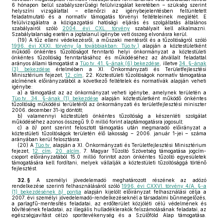
6 hónapon belül szabályszerűségi felülvizsgálat keretében – szükség szerint
helyszíni vizsgálattal – ellenőrzi az igénybejelentésben feltüntetett
feladatmutató és a normatív támogatás törvényi feltételeinek meglétét. E
felülvizsgálatra a közigazgatási hatósági eljárás és szolgáltatás általános
szabályairól szóló
2004. évi CXL. törvény
szabályait kell alkalmazni.
Szabálytalanság esetén a jogtalanul igénybe vett összeg elvonásra kerül.
(19)
A tűz elleni védekezésről, a műszaki mentésről és a tűzoltóságról szóló
1996. évi XXXI. törvény (a továbbiakban: Tüo.tv.)
alapján a köztestületként
működő önkéntes tűzoltóságot fenntartó helyi önkormányzat a köztestületi
önkéntes tűzoltóság fenntartásához és működéséhez az átvállalt feladattal
arányos állami támogatást a
Tüo.tv. 41. §-ának (6) bekezdése
, illetve
34. §-ának
(3) bekezdése
értelmében a XI. Önkormányzati és Területfejlesztési
Minisztérium fejezet,
12. cím
, 22. Köztestületi tűzoltóságok normatív támogatása
alcímének előirányzatából a következő feltételek és normatívák alapján veheti
igénybe:
a)
a támogatást az az önkormányzat veheti igénybe, amelynek területén a
Tüo.tv. 34. §-ának (1) bekezdése
alapján köztestületként működő önkéntes
tűzoltóság működési területéről az önkormányzati és területfejlesztési miniszter
2006. december 31-ig döntött;
b)
valamennyi köztestületi önkéntes tűzoltóság a készenléti szolgálat
működéséhez azonos összegű 9,0 millió forint alaptámogatásra jogosult;
c)
a
b)
pont szerint felosztott támogatás után megmaradó előirányzat a
köztestületi tűzoltóságok területén élő lakosság – 2006. január 1-jei – száma
arányában kerül felosztásra.
(20)
A
Tüo.tv.
alapján a XI. Önkormányzati és Területfejlesztési Minisztérium
fejezet,
12. cím
,
20. alcím
, 7. Magyar Tűzoltó Szövetség támogatása jogcím-
csoport előirányzatából 15,0 millió forintot azon önkéntes tűzoltó egyesületek
támogatására kell fordítani, melyek vállalják a köztestületi tűzoltósággá történő
fejlesztést.
32. §
A személyi jövedelemadó meghatározott részének az adózó
rendelkezése szerinti felhasználásáról szóló
1996. évi CXXVI. törvény 4/A. §-a
(1) bekezdésének
b)
pontja
alapján kijelölt előirányzat felhasználási célja a
2007. évi személyi jövedelemadó-rendelkezéseknél a társadalmi bűnmegelőzés,
a parlagfű-mentesítés feladatai, az erdőterület közjóléti célú védelmének és
bővítésének feladatai, az illegális hulladéklerakók felszámolásának feladatai, az
egészségjavítást célzó sporttevékenység és a Szülőföld Alap támogatása.