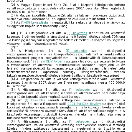
forint lehet.
(2)
A Magyar Export-Import Bank Zrt. által a központi költségvetés terhére
vállalt exportcélú garanciaügyletek állománya 2007. december 31-én legfeljebb
80 000,0 millió forint lehet.
(3)
A Magyar Exporthitel Biztosító Zrt. által vállalt nem piacképes biztosítások
állománya 2007. december 31-én legfeljebb 250 000,0 millió forint lehet.
(4)
Az
(1)–(3) bekezdésben
megállapított kereteket a tényleges állományok az
év egyetlen napján sem haladhatják meg.
40. §
(1)
A Hitelgarancia Zrt. által a
(3) bekezdés
szerint vállalt készfizető
kezesség érvényesítéséből a társaságot terhelő fizetési kötelezettségek 70%-ára
– a külön jogszabályban meghatározott feltételek mellett – a központi költségvetés
visszavonhatatlan viszontgaranciát vállal.
24
(2)
(3)
A Hitelgarancia Zrt. az
(1) bekezdés
szerinti költségvetési
viszontgaranciával a kis- és középvállalkozások, valamint a munkavállalói
résztulajdonosi program megvalósítására – a Munkavállalói Résztulajdonosi
Programról szóló
1992. évi XLIV. törvény
alapján – létrejövő szervezetek (e §-ban
a továbbiakban: vállalkozások) hitelintézetekkel szembeni, legfeljebb 25 év
lejáratú hitelszerződésből, bankgarancia-szerződésből, valamint termelési célú
eszközbeszerzéshez kapcsolódó pénzügyi lízingszerződésből, továbbá
faktoringszerződésből eredő kötelezettségéért vállalhat készfizető kezességet.
(4)
A Hitelgarancia Zrt. által a központi költségvetés terhére vállalt készfizető
kezesség állománya 2007. december 31-én nem haladhatja meg a 400 000,0
millió forintot.
(5)
A Hitelgarancia Zrt. által az
(1) bekezdés
szerinti költségvetési
viszontgaranciával vállalt kezesség mértéke vállalkozásonként nem haladhatja
meg a külön jogszabályban meghatározott összeget.
(6)
Az
(1) bekezdés
szerinti költségvetési viszontgarancia kiterjed a
Hitelgarancia Zrt.-nek a tőkepiacról szóló
2001. évi CXX. törvény
alapján működő
kockázati tőkealapnak gazdasági társaságban fennálló kockázati tőkebefektetése
értékesítéséből származó követelés 50%-áért vállalt készfizető kezességére is. A
készfizető kezességgel biztosított követelés mértéke nem haladhatja meg a
tulajdonszerzésre fordított összeg 50%-át.
(7)
A Hitelgarancia Zrt. által az
(1) bekezdés
szerinti költségvetési
viszontgaraciával vállalt készfizető kezesség érvényesítése esetén a társaság
köteles minden szükséges jogcselekményt megtenni a rá átszálló és a