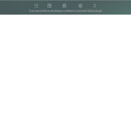
kattintva olvashat.
Szerkezet
Keresés
Megnyitottak
Eszköztár
Változások
Kapcsolat
Felhasználási feltételek
PDF
Akadálymentesítési nyilatkozat
Adatkezelési tájékoztató