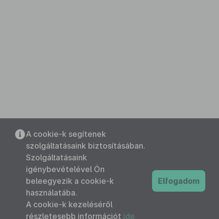
A cookie-k segítenek
szolgáltatásaink biztosításában.
Szolgáltatásaink
igénybevételével Ön
beleegyezik a cookie-k
Elfogadom
használatába.
A cookie-k kezeléséről
részletesebb információt
ide