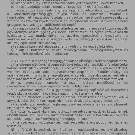
bc)
az egészségügyi ellátás szakmai szabályait és minőségi követelményeit,
bd)
az egészségügyi ellátás személyi, tárgyi és működési feltételeit;
c)
meghatározza az ágazati irányítása vagy felügyelete alá tartozó szerveknek
a katasztrófa-egészségügyi felkészüléssel és ellátással, továbbá a
honvédelemmel kapcsolatos feladatait, az azokban részt vevő szervezeteket, a
végrehajtás szakmai követelményeit, az irányítása alá tartozó szervek és a helyi
igazgatási szervek együttműködésének rendjét;
d)
az ágazatban foglalkoztatottak tekintetében meghatározza a közalkalmazotti
jogviszonnyal összefüggő egyes speciális kérdéseket, az egyes közalkalmazotti
osztályba tartozó munkaköröket, az azokhoz kapcsolódó elnevezéseket, a
munkakörök betöltéséhez szükséges iskolai végzettség (képesítés) megszerzése
alóli végleges mentesítés szabályait;
e)
az ágazatban meghatározza a rendkívüli munkavégzés feltételeit;
f)
ellátja a hatáskörébe tartozó minőségvédelmi, minőségszabályozási és
hatósági minőség-ellenőrzési feladatokat.
7. §
(1)
A miniszter az egészségügyért való felelőssége körében meghatározza
4
a)
a közegészségügyi, népegészségügyi feladatokat, továbbá a feladatkörébe
tartozó szakterületek tekintetében – a környezetvédelmi és vízügyi miniszterrel,
valamint törvényben adott felhatalmazás alapján a földművelésügyi és
vidékfejlesztési miniszterrel együttesen – az élelmiszer-biztonság területére
vonatkozó határértékek kivételével az egészségre ható tényezők határértékeit,
b)
az egészséget károsító környezeti hatások megelőzéséhez és
csökkentéséhez szükséges egészségvédelmi feladatokat,
c)
a várandós anyák és a gyermekek egészségmegőrzésével kapcsolatos
feladatokat, a védőnői hálózat folyamatos működésének feltételeit,
5
d)
az élelmiszerek kivételével az emberi szervezettel érintkezésbe kerülő
anyagok előállításának és forgalomba hozatalának egészségügyi feltételeit,
e)
az élelmiszer eredetű megbetegedések megelőzésének és leküzdésének
élelmiszerbiztonsági feltételeit,
f)
a külön jogszabályban meghatározott veszélyes anyagok és készítmények
előállításának, szállításának, raktározásának és forgalomba hozatalának, továbbá
az ezekkel végzett tevékenység egészségügyi feltételeit,
6
g)
a szervezett közösségekben való részvétel egészségügyi és higiénés
feltételeit,
7
h)
a fertőző betegségek és járványok megelőzéséhez és leküzdéséhez
szükséges feladatokat és intézkedéseket, az indokolt kötelező szűrővizsgálatok