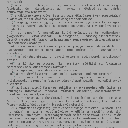
rendszerét,
8
i)
a nem fertőző betegségek megelőzéséhez és leküzdéséhez szükséges
feladatokat és intézkedéseket, az indokolt, a kötelező és az ajánlott
szűrővizsgálatok rendszerét,
9
j)
a kábítószer-prevencióval és a kábítószer-függő személyek egészségügyi
ellátásával, rehabilitációjával kapcsolatos ágazati feladatokat,
10
k)
a gyógyhelyekkel, gyógyfürdőintézményekkel, gyógyvizekkel és egyéb
természetes gyógytényezőkkel kapcsolatos egészségügyi követelményeket és
feladatokat,
11
l)
az emberi felhasználásra kerülő gyógyszerek (a továbbiakban:
gyógyszerek) előállításának, minőségének, minőség-ellenőrzésének,
törzskönyvezésének, forgalomba hozatalának, rendelésének, kiszolgáltatásának,
ismertetésének szabályait,
12
m)
a nemzetközi kábítószer és pszichotrop egyezmény hatálya alá tartozó
gyógyszerek forgalomba hozatalának, rendelésének és felhasználásának
szabályait,
13
n)
a pénzügyminiszterrel egyetértésben a gyógyszerek kereskedelmi
árrését,
14
o)
a kórház- és orvostechnikai termékek előállításának, forgalomba
hozatalának és alkalmazásának feltételeit,
15
p)
az egészségügyi ellátás szakmai szabályait,
16
q)
a szakirányítás, a szakfelügyelet és a szakmai ellenőrzés rendszerét,
17
r)
a minősített időszak esetén végrehajtandó honvédelmi célú
intézkedéseket, elrendeli a feladatok végrehajtását szolgáló intézkedési tervek
elkészítését,
18
s)
az ágazat struktúrájának és működésének tervezéséhez, ellenőrzéséhez
szükséges információs rendszer működési alapelveit, eszközrendszerét,
cselekvési programjait, előírásait.
(2)
A miniszter az egészségügyért való felelőssége keretében ellátja a
Nemzeti Népegészségügyi Programmal kapcsolatos feladatokat, koordinálja a
Program előkészítését, valamint biztosítja végrehajtását.
(3)
A miniszter az egészségügyért való felelőssége keretében – a szociális és
munkaügyi miniszterrel együttműködve – ellátja a szociális biztonsági
koordináció kormányzati összehangolásából adódó feladatokat, ennek során
gondoskodik a magyar álláspont kialakításáról és képviseletéről az Európai Unió,
illetve a nemzetközi szervezetek intézményeiben, továbbá a kétoldalú szociális
biztonsági egyezmények előkészítésekor és végrehajtásakor.