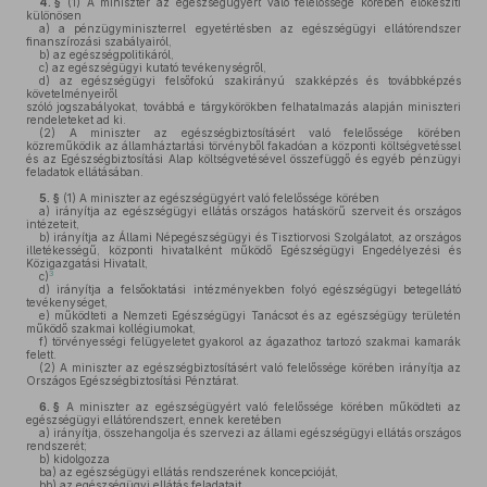
4. §
(1)
A miniszter az egészségügyért való felelőssége körében előkészíti
különösen
a)
a pénzügyminiszterrel egyetértésben az egészségügyi ellátórendszer
finanszírozási szabályairól,
b)
az egészségpolitikáról,
c)
az egészségügyi kutató tevékenységről,
d)
az egészségügyi felsőfokú szakirányú szakképzés és továbbképzés
követelményeiről
szóló jogszabályokat, továbbá e tárgykörökben felhatalmazás alapján miniszteri
rendeleteket ad ki.
(2)
A miniszter az egészségbiztosításért való felelőssége körében
közreműködik az államháztartási törvényből fakadóan a központi költségvetéssel
és az Egészségbiztosítási Alap költségvetésével összefüggő és egyéb pénzügyi
feladatok ellátásában.
5. §
(1)
A miniszter az egészségügyért való felelőssége körében
a)
irányítja az egészségügyi ellátás országos hatáskörű szerveit és országos
intézeteit,
b)
irányítja az Állami Népegészségügyi és Tisztiorvosi Szolgálatot, az országos
illetékességű, központi hivatalként működő Egészségügyi Engedélyezési és
Közigazgatási Hivatalt,
3
c)
d)
irányítja a felsőoktatási intézményekben folyó egészségügyi betegellátó
tevékenységet,
e)
működteti a Nemzeti Egészségügyi Tanácsot és az egészségügy területén
működő szakmai kollégiumokat,
f)
törvényességi felügyeletet gyakorol az ágazathoz tartozó szakmai kamarák
felett.
(2)
A miniszter az egészségbiztosításért való felelőssége körében irányítja az
Országos Egészségbiztosítási Pénztárat.
6. §
A miniszter az egészségügyért való felelőssége körében működteti az
egészségügyi ellátórendszert, ennek keretében
a)
irányítja, összehangolja és szervezi az állami egészségügyi ellátás országos
rendszerét;
b)
kidolgozza
ba)
az egészségügyi ellátás rendszerének koncepcióját,
bb)
az egészségügyi ellátás feladatait,