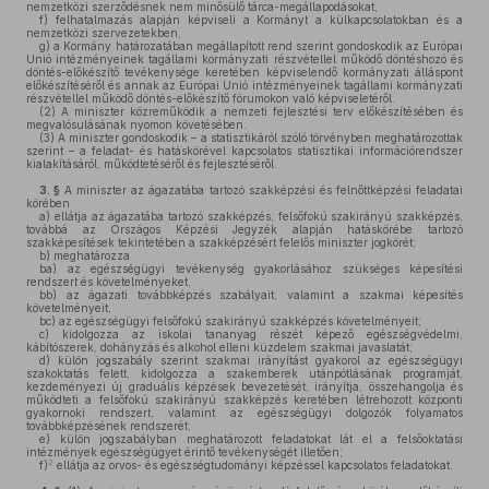
nemzetközi szerződésnek nem minősülő tárca-megállapodásokat,
f)
felhatalmazás alapján képviseli a Kormányt a külkapcsolatokban és a
nemzetközi szervezetekben,
g)
a Kormány határozatában megállapított rend szerint gondoskodik az Európai
Unió intézményeinek tagállami kormányzati részvétellel működő döntéshozó és
döntés-előkészítő tevékenysége keretében képviselendő kormányzati álláspont
előkészítéséről és annak az Európai Unió intézményeinek tagállami kormányzati
részvétellel működő döntés-előkészítő fórumokon való képviseletéről.
(2)
A miniszter közreműködik a nemzeti fejlesztési terv előkészítésében és
megvalósulásának nyomon követésében.
(3)
A miniszter gondoskodik – a statisztikáról szóló törvényben meghatározottak
szerint – a feladat- és hatáskörével kapcsolatos statisztikai információrendszer
kialakításáról, működtetéséről és fejlesztéséről.
3. §
A miniszter az ágazatába tartozó szakképzési és felnőttképzési feladatai
körében
a)
ellátja az ágazatába tartozó szakképzés, felsőfokú szakirányú szakképzés,
továbbá az Országos Képzési Jegyzék alapján hatáskörébe tartozó
szakképesítések tekintetében a szakképzésért felelős miniszter jogkörét;
b)
meghatározza
ba)
az egészségügyi tevékenység gyakorlásához szükséges képesítési
rendszert és követelményeket,
bb)
az ágazati továbbképzés szabályait, valamint a szakmai képesítés
követelményeit,
bc)
az egészségügyi felsőfokú szakirányú szakképzés követelményeit;
c)
kidolgozza az iskolai tananyag részét képező egészségvédelmi,
kábítószerek, dohányzás és alkohol elleni küzdelem szakmai javaslatát;
d)
külön jogszabály szerint szakmai irányítást gyakorol az egészségügyi
szakoktatás felett, kidolgozza a szakemberek utánpótlásának programját,
kezdeményezi új graduális képzések bevezetését, irányítja, összehangolja és
működteti a felsőfokú szakirányú szakképzés keretében létrehozott központi
gyakornoki rendszert, valamint az egészségügyi dolgozók folyamatos
továbbképzésének rendszerét;
e)
külön jogszabályban meghatározott feladatokat lát el a felsőoktatási
intézmények egészségügyet érintő tevékenységét illetően;
2
f)
ellátja az orvos- és egészségtudományi képzéssel kapcsolatos feladatokat.