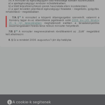
(4)
A miniszter az egészségügyért való felelőssége körében közreműködik:
a)
a sportegészségügyi rendszer működtetésében,
b)
a tiltott teljesítményfokozó szerek használata elleni küzdelemben,
c)
a sport területén jelentkező egészségügyi feladatok – megelőzés, gyógyítás,
rehabilitáció – megoldásában.
19
7/A. §
A minisztert a központi államigazgatási szervekről, valamint a
Kormány tagjai és az államtitkárok jogállásáról szóló
2006. évi LVII. törvény
31. § (2) bekezdésében
meghatározott esetben a társadalompolitika
összehangolásáért felelős tárca nélküli miniszter helyettesíti.
20
7/B. §
A miniszter megnevezésének rövidítéseként az „EüM” megjelölést
kell alkalmazni.
8. §
Ez a rendelet 2006. augusztus 1-jén lép hatályba.
A cookie-k segítenek