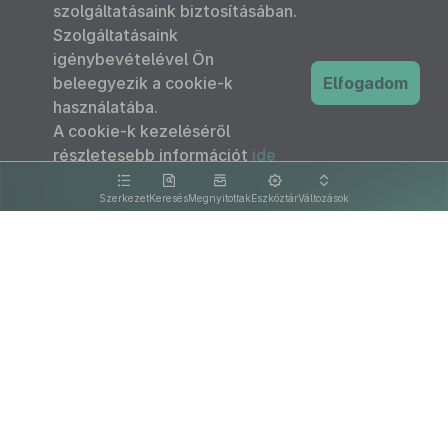
szolgáltatásaink biztosításában.
Szolgáltatásaink
igénybevételével Ön
beleegyezik a cookie-k
Elfogadom
használatába.
A cookie-k kezeléséről
részletesebb információt
ide
kattintva olvashat.
Szerkezet
Keresés
Megnyitottak
Eszköztár
Változások