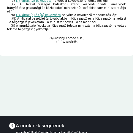
fa)
1. §-ának (2) bekezdése
helyébe a következő rendelkezés lép:
„(2) A Hivatal országos hatáskörű szerv, központi hivatal, amelynek
irányítását a gazdasági és közlekedési miniszter (a továbbiakban: miniszter) látja
el.”
fb)
1. §-ának (5) és (6) bekezdése
helyébe a következő rendelkezés lép:
„(5) A Hivatal vezetőjét (a továbbiakban: főigazgató) és a főigazgató-helyettest
– a főigazgató javaslatára – a miniszter nevezi ki és menti fel.
(6) A munkáltatói jogokat a főigazgató felett a miniszter, a főigazgató-helyettes
felett a főigazgató gyakorolja.”
Gyurcsány Ferenc
s. k.,
miniszterelnök
A cookie-k segítenek
szolgáltatásaink biztosításában.