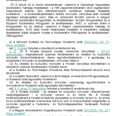
rendelkezés lép:
„(1) A közúti és a vasúti közlekedéssel, valamint a hajózással kapcsolatos
közlekedési hatósági feladatokat – a HM vagyonkezelésében lévő ingatlanokon
megvalósuló katonai célú létesítményekre vonatkozó hatósági feladatok
kivételével – a közlekedéspolitikáért felelős miniszter irányítása alatt működő
egységes közigazgatási szerv látja el, amelynek területi szervei a megyei
(fővárosi) közlekedési felügyeletek (a továbbiakban: területi felügyeletek) és a
Központi Közlekedési Felügyelet (a továbbiakban: KKF), e szervek felett a
felügyeletet, és az általuk, valamint a Polgári Légiközlekedési Hatóság (a
továbbiakban: PLH) által hozott határozatok esetében a másodfokú hatósági
feladatokat ellátó központi hivatal a Közlekedési Főfelügyelet (a továbbiakban:
Főfelügyelet).”
e)
a Nemzeti Kutatási és Technológiai Hivatalról szóló
216/2003. (XII. 11.)
Korm. rendelet
ea)
2. §-ának
helyébe a következő rendelkezés lép:
2. §
„(1) A Hivatal központi hivatal, amelynek irányítását –
(2)–(3)
bekezdésben
meghatározott szakmai kérdésekben az oktatási és kulturális
miniszter közreműködésével, illetve együttműködésével – a gazdasági és
közlekedési miniszter (a továbbiakban: miniszter) látja el.
(2) Az oktatási és kulturális miniszter a Hivatal irányítása tekintetében a
következő szakmai kérdésekben működik közre:
a)
a Kutatási és Technológiai Innovációs Alap felhasználásáról készült éves
beszámoló;
b)
a kutatás-fejlesztést, valamint a technológiai innovációt érintő jogszabályok,
a Hivatalról szóló jogszabály kivételével.
(3) Az oktatási és kulturális miniszter szakmailag együttműködik a
miniszterrel a Hivatalról szóló jogszabály tekintetében.”
eb)
8. §-ának (3) bekezdése
helyébe a következő rendelkezés lép:
„(3) A Hivatal elnökét – az oktatási és kulturális miniszter véleményének
meghallgatásával – a miniszter nevezi ki és menti fel. A Hivatal
elnökhelyetteseit a Hivatal elnökének javaslatára a miniszter nevezi ki. Az elnök
és az elnökhelyettesek kinevezése hat évre szól. A kinevezéseket megelőzően a
miniszter egyeztet a Tudomány- és Technológiapolitikai Tanácsadó Testület
elnökével.”
f)
a Magyar Kereskedelmi Engedélyezési Hivatalról szóló
297/2005. (XII. 23.)
Korm. rendelet