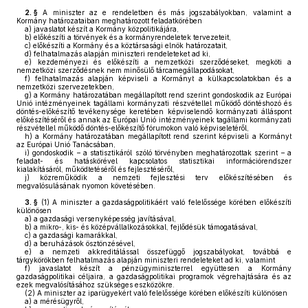
2. §
A miniszter az e rendeletben és más jogszabályokban, valamint a
Kormány határozataiban meghatározott feladatkörében
a)
javaslatot készít a Kormány közpolitikájára,
b)
előkészíti a törvények és a kormányrendeletek tervezeteit,
c)
előkészíti a Kormány és a köztársasági elnök határozatait,
d)
felhatalmazás alapján miniszteri rendeleteket ad ki,
e)
kezdeményezi és előkészíti a nemzetközi szerződéseket, megköti a
nemzetközi szerződésnek nem minősülő tárcamegállapodásokat,
f)
felhatalmazás alapján képviseli a Kormányt a külkapcsolatokban és a
nemzetközi szervezetekben,
g)
a Kormány határozatában megállapított rend szerint gondoskodik az Európai
Unió intézményeinek tagállami kormányzati részvétellel működő döntéshozó és
döntés-előkészítő tevékenysége keretében képviselendő kormányzati álláspont
előkészítéséről és annak az Európai Unió intézményeinek tagállami kormányzati
részvétellel működő döntés-előkészítő fórumokon való képviseletéről,
h)
a Kormány határozatában megállapított rend szerint képviseli a Kormányt
az Európai Unió Tanácsában,
i)
gondoskodik – a statisztikáról szóló törvényben meghatározottak szerint – a
feladat- és hatáskörével kapcsolatos statisztikai információrendszer
kialakításáról, működtetéséről és fejlesztéséről,
j)
közreműködik a nemzeti fejlesztési terv előkészítésében és
megvalósulásának nyomon követésében.
3. §
(1)
A miniszter a gazdaságpolitikáért való felelőssége körében előkészíti
különösen
a)
a gazdasági versenyképesség javításával,
b)
a mikro-, kis- és középvállalkozásokkal, fejlődésük támogatásával,
c)
a gazdasági kamarákkal,
d)
a beruházások ösztönzésével,
e)
a nemzeti akkreditálással összefüggő jogszabályokat, továbbá e
tárgykörökben felhatalmazás alapján miniszteri rendeleteket ad ki, valamint
f)
javaslatot készít a pénzügyminiszterrel együttesen a Kormány
gazdaságpolitikai céljaira, a gazdaságpolitikai programok végrehajtására és az
ezek megvalósításához szükséges eszközökre.
(2)
A miniszter az iparügyekért való felelőssége körében előkészíti különösen
a)
a mérésügyről,