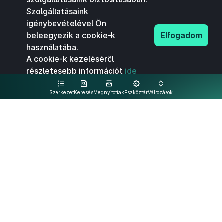
Szolgáltatásaink
igénybevételével Ön
beleegyezik a cookie-k
Elfogadom
használatába.
A cookie-k kezeléséről
részletesebb információt
ide
kattintva olvashat.
Szerkezet
Keresés
Megnyitottak
Eszköztár
Változások