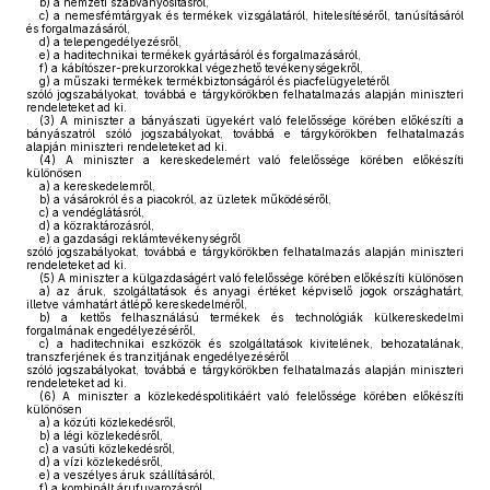
b)
a nemzeti szabványosításról,
c)
a nemesfémtárgyak és termékek vizsgálatáról, hitelesítéséről, tanúsításáról
és forgalmazásáról,
d)
a telepengedélyezésről,
e)
a haditechnikai termékek gyártásáról és forgalmazásáról,
f)
a kábítószer-prekurzorokkal végezhető tevékenységekről,
g)
a műszaki termékek termékbiztonságáról és piacfelügyeletéről
szóló jogszabályokat, továbbá e tárgykörökben felhatalmazás alapján miniszteri
rendeleteket ad ki.
(3)
A miniszter a bányászati ügyekért való felelőssége körében előkészíti a
bányászatról szóló jogszabályokat, továbbá e tárgykörökben felhatalmazás
alapján miniszteri rendeleteket ad ki.
(4)
A miniszter a kereskedelemért való felelőssége körében előkészíti
különösen
a)
a kereskedelemről,
b)
a vásárokról és a piacokról, az üzletek működéséről,
c)
a vendéglátásról,
d)
a közraktározásról,
e)
a gazdasági reklámtevékenységről
szóló jogszabályokat, továbbá e tárgykörökben felhatalmazás alapján miniszteri
rendeleteket ad ki.
(5)
A miniszter a külgazdaságért való felelőssége körében előkészíti különösen
a)
az áruk, szolgáltatások és anyagi értéket képviselő jogok országhatárt,
illetve vámhatárt átlépő kereskedelméről,
b)
a kettős felhasználású termékek és technológiák külkereskedelmi
forgalmának engedélyezéséről,
c)
a haditechnikai eszközök és szolgáltatások kivitelének, behozatalának,
transzferjének és tranzitjának engedélyezéséről
szóló jogszabályokat, továbbá e tárgykörökben felhatalmazás alapján miniszteri
rendeleteket ad ki.
(6)
A miniszter a közlekedéspolitikáért való felelőssége körében előkészíti
különösen
a)
a közúti közlekedésről,
b)
a légi közlekedésről,
c)
a vasúti közlekedésről,
d)
a vízi közlekedésről,
e)
a veszélyes áruk szállításáról,
f)
a kombinált árufuvarozásról,