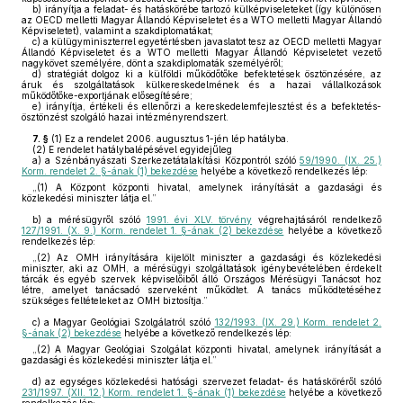
b)
irányítja a feladat- és hatáskörébe tartozó külképviseleteket (így különösen
az OECD melletti Magyar Állandó Képviseletet és a WTO melletti Magyar Állandó
Képviseletet), valamint a szakdiplomatákat;
c)
a külügyminiszterrel egyetértésben javaslatot tesz az OECD melletti Magyar
Állandó Képviseletet és a WTO melletti Magyar Állandó Képviseletet vezető
nagykövet személyére, dönt a szakdiplomaták személyéről;
d)
stratégiát dolgoz ki a külföldi működőtőke befektetések ösztönzésére, az
áruk és szolgáltatások külkereskedelmének és a hazai vállalkozások
működőtőke-exportjának elősegítésére;
e)
irányítja, értékeli és ellenőrzi a kereskedelemfejlesztést és a befektetés-
ösztönzést szolgáló hazai intézményrendszert.
7. §
(1)
Ez a rendelet 2006. augusztus 1-jén lép hatályba.
(2)
E rendelet hatálybalépésével egyidejűleg
a)
a Szénbányászati Szerkezetátalakítási Központról szóló
59/1990. (IX. 25.)
Korm. rendelet 2. §-ának (1) bekezdése
helyébe a következő rendelkezés lép:
„(1) A Központ központi hivatal, amelynek irányítását a gazdasági és
közlekedési miniszter látja el.”
b)
a mérésügyről szóló
1991. évi XLV. törvény
végrehajtásáról rendelkező
127/1991. (X. 9.) Korm. rendelet 1. §-ának (2) bekezdése
helyébe a következő
rendelkezés lép:
„(2) Az OMH irányítására kijelölt miniszter a gazdasági és közlekedési
miniszter, aki az OMH, a mérésügyi szolgáltatások igénybevételében érdekelt
tárcák és egyéb szervek képviselőiből álló Országos Mérésügyi Tanácsot hoz
létre, amelyet tanácsadó szerveként működtet. A tanács működtetéséhez
szükséges feltételeket az OMH biztosítja.”
c)
a Magyar Geológiai Szolgálatról szóló
132/1993. (IX. 29.) Korm. rendelet 2.
§-ának (2) bekezdése
helyébe a következő rendelkezés lép:
„(2) A Magyar Geológiai Szolgálat központi hivatal, amelynek irányítását a
gazdasági és közlekedési miniszter látja el.”
d)
az egységes közlekedési hatósági szervezet feladat- és hatásköréről szóló
231/1997. (XII. 12.) Korm. rendelet 1. §-ának (1) bekezdése
helyébe a következő