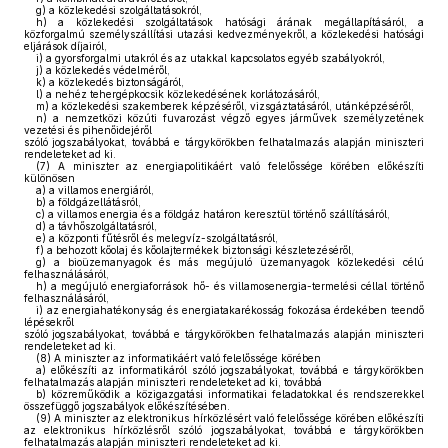
g)
a közlekedési szolgáltatásokról,
h)
a közlekedési szolgáltatások hatósági árának megállapításáról, a
közforgalmú személyszállítási utazási kedvezményekről, a közlekedési hatósági
eljárások díjairól,
i)
a gyorsforgalmi utakról és az utakkal kapcsolatos egyéb szabályokról,
j)
a közlekedés védelméről,
k)
a közlekedés biztonságáról,
l)
a nehéz tehergépkocsik közlekedésének korlátozásáról,
m)
a közlekedési szakemberek képzéséről, vizsgáztatásáról, utánképzéséről,
n)
a nemzetközi közúti fuvarozást végző egyes járművek személyzetének
vezetési és pihenőidejéről
szóló jogszabályokat, továbbá e tárgykörökben felhatalmazás alapján miniszteri
rendeleteket ad ki.
(7)
A miniszter az energiapolitikáért való felelőssége körében előkészíti
különösen
a)
a villamos energiáról,
b)
a földgázellátásról,
c)
a villamos energia és a földgáz határon keresztül történő szállításáról,
d)
a távhőszolgáltatásról,
e)
a központi fűtésről és melegvíz-szolgáltatásról,
f)
a behozott kőolaj és kőolajtermékek biztonsági készletezéséről,
g)
a bioüzemanyagok és más megújuló üzemanyagok közlekedési célú
felhasználásáról,
h)
a megújuló energiaforrások hő- és villamosenergia-termelési céllal történő
felhasználásáról,
i)
az energiahatékonyság és energiatakarékosság fokozása érdekében teendő
lépésekről
szóló jogszabályokat, továbbá e tárgykörökben felhatalmazás alapján miniszteri
rendeleteket ad ki.
(8)
A miniszter az informatikáért való felelőssége körében
a)
előkészíti az informatikáról szóló jogszabályokat, továbbá e tárgykörökben
felhatalmazás alapján miniszteri rendeleteket ad ki, továbbá
b)
közreműködik a közigazgatási informatikai feladatokkal és rendszerekkel
összefüggő jogszabályok előkészítésében.
(9)
A miniszter az elektronikus hírközlésért való felelőssége körében előkészíti
az elektronikus hírközlésről szóló jogszabályokat, továbbá e tárgykörökben
felhatalmazás alapján miniszteri rendeleteket ad ki.