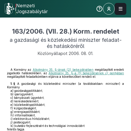
Nemzeti
Jogszabálytár
163/2006. (VII. 28.) Korm. rendelet
a gazdasági és közlekedési miniszter feladat-
és hatásköréről
Közlönyállapot 2006. 08. 01.
A Kormány az
Alkotmány 35. §-ának (2) bekezdésében
megállapított eredeti
jogalkotói hatáskörében, az
Alkotmány 35. §-a (1) bekezdésének
c)
pontjában
megállapított feladatkörében eljárva a következőket rendeli el:
1. §
A gazdasági és közlekedési miniszter (a továbbiakban: miniszter) a
Kormány
a)
gazdaságpolitikáért,
b)
iparügyekért,
c)
bányászati ügyekért,
d)
kereskedelemért,
e)
közlekedéspolitikáért,
f)
külgazdaságért,
g)
energiapolitikáért,
h)
informatikáért,
i)
elektronikus hírközlésért,
j)
postaügyért,
k)
kutatás-fejlesztésért és technológiai innovációért
felelős tagja.