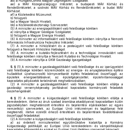
ad)
a HungaroControl Magyar Légiforgalmi Szolgálatot,
ae)
a MÁV Közegészségügyi Intézetet, a budapesti MÁV Kórház és
Rendelőintézetet, a szolnoki MÁV Kórház és Rendelőintézetet, a budai MÁV
Kórházat,
af)
a Közlekedési Múzeumot;
b)
felügyeli
ba)
a Magyar Vasúti Hivatalt,
bb)
a Közlekedésbiztonsági Szervezetet.
(5)
A miniszter az energiapolitikáért való felelőssége körében
a)
irányítja a Magyar Geológiai Szolgálatot,
b)
felügyeli a Magyar Energia Hivatalt.
(6)
A miniszter az informatikáért való felelőssége körében irányítja a Nemzeti
Információs Infrastruktúra Fejlesztési Intézetet.
(7)
A miniszter a hírközlésért és a postaügyért való felelőssége körében
felügyeli a Nemzeti Hírközlési Hatóságot.
(8)
A miniszter a kutatás-fejlesztésért és a technológiai innovációért való
felelőssége körében irányítja a Nemzeti Kutatási és Technológiai Hivatalt.
(9)
A miniszter irányítja a GKM Gazdasági Igazgatóságot.
5. §
(1)
A miniszter a gazdaságpolitikáért való felelőssége és az iparügyekért
való felelőssége körében közreműködik az energia- és anyagtakarékos építési
hulladékot újrahasznosító környezetbarát építés feladataival összefüggő, az
épületek energiaellátásával, az épületgépészettel, épületvillamossággal
kapcsolatos pályázatok tartalmának meghatározásában.
(2)
A miniszter a gazdaságpolitikáért való felelőssége körében ellátja a
gazdasági versenyképesség javításával kapcsolatos kormányzati feladatok
összehangolását.
6. §
(1)
A miniszter a külgazdaságért való felelőssége körében ellátja a
kereskedelem, illetve az áruk szabad áramlása akadályaival kapcsolatban külön
jogszabályban meghatározott értesítési és bejelentési eljárásokban az egyes
nemzetközi szervezetek, az Európai Unió intézményei és tagállamai felé
megteendő, illetve ezektől érkező értesítések és bejelentések továbbításával
összefüggő feladatokat.
(2)
A miniszter a külgazdaságért való felelőssége körében
a)
az érdekelt miniszterekkel együttműködve kialakítja a Kormány
külgazdasági politikáját, az Európai Unió kereskedelem- és vámpolitikájával
kapcsolatos álláspontot és azokat az Európai Unió illetékes szerveinél képviseli;