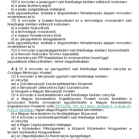
(10)
A miniszter a postaügyért való felelőssége körében előkészíti különösen
a)
a postai tevékenységről,
b)
a postai szolgáltatások ellátásáról
szóló jogszabályokat, továbbá e tárgykörökben felhatalmazás alapján miniszteri
rendeleteket ad ki.
(11)
A miniszter a kutatás-fejlesztésért és a technológiai innovációért való
felelőssége körében előkészíti különösen
a)
a kutatás-fejlesztésről,
b)
a technológiai innovációról,
c)
a magyar formatervezési díjról,
d)
az iparjogvédelmi támogatásokról
szóló jogszabályokat, továbbá e tárgykörökben felhatalmazás alapján miniszteri
rendeleteket ad ki.
(12)
A miniszter a gazdaságpolitikáért való felelőssége körében közreműködik
a)
a Nemzeti Fejlesztési Tervhez kapcsolódó,
b)
a kormányzati PPP feladatokkal és rendszerekkel összefüggő
jogszabályok előkészítésében, illetve megalkotásában.
4. §
(1)
A miniszter az iparügyekért való felelőssége körében irányítja az
Országos Mérésügyi Hivatalt.
(2)
A miniszter a bányászati ügyekért való felelőssége körében
a)
irányítja
aa)
a Szénbányászati Szerkezetátalakítási Központot,
ab)
a Bányászati Utókezelő és Éjjeli Szanatóriumot;
b)
felügyeli a Magyar Bányászati Hivatalt.
(3)
A miniszter a kereskedelemért való felelőssége körében irányítja
a)
a Magyar Kereskedelmi Engedélyezési Hivatalt, ennek keretében a
turizmusért felelős miniszterrel együttműködik a Magyar Kereskedelmi
Engedélyezési Hivatalról szóló
297/2005. (XII. 23.) Korm. rendelet 5. §-ának
d)–
f)
és
h)
pontjában
foglalt idegenforgalmi feladatok tekintetében,
b)
a Magyar Kereskedelmi és Vendéglátóipari Múzeumot.
(4)
A miniszter a közlekedéspolitikáért való felelőssége körében
a)
irányítja
aa)
a Polgári Légiközlekedési Hatóságot,
ab)
a Közlekedési Főfelügyeletet, a Központi Közlekedési Felügyeletet, a
területi közlekedési felügyeleteket,
ac)
az Útgazdálkodási és Koordinációs Igazgatóságot,