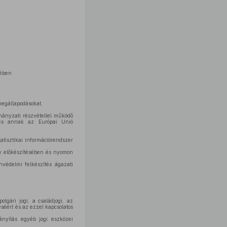
rében
egállapodásokat,
mányzati részvétellel működő
l és annak az Európai Unió
atisztikai információrendszer
rv előkészítésében és nyomon
védelmi felkészítés ágazati
olgári jogi, a családjogi, az
éséért és az ezzel kapcsolatos
ányítás egyéb jogi eszközei