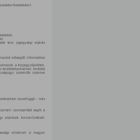
solatos feladatokért,
adatokat,
at,
tot tesz jogegységi eljárás
azást elősegítő informatikai
almazók, a közjegyzőjelöltek,
ai továbbképzésének, továbbá
azságügyi szakértők szakmai
ézkedésekkel összefüggő – más
zertani szempontból segíti a
 eljárások korszerűsítését,
ársasági elnöknek a magyar