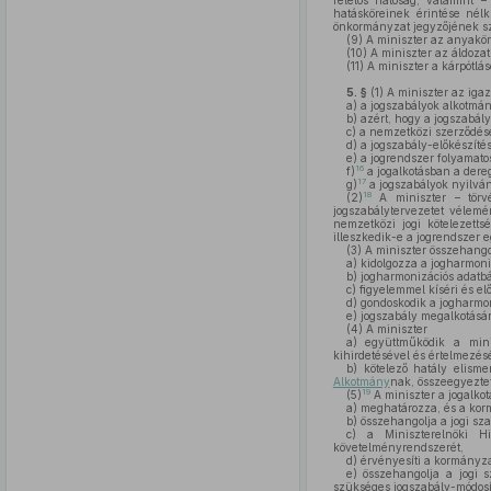
felelős hatóság, valamint –
hatásköreinek érintése nél
önkormányzat jegyzőjének sz
(9)
A miniszter az anyaköny
(10)
A miniszter az áldozat
(11)
A miniszter a kárpótlásé
5. §
(1)
A miniszter az igaz
a)
a jogszabályok alkotmán
b)
azért, hogy a jogszabály
c)
a nemzetközi szerződése
d)
a jogszabály-előkészítés
e)
a jogrendszer folyamatos
16
f)
a jogalkotásban a dere
17
g)
a jogszabályok nyilván
18
(2)
A miniszter – törvé
jogszabálytervezetet vélem
nemzetközi jogi kötelezetts
illeszkedik-e a jogrendszer 
(3)
A miniszter összehangol
a)
kidolgozza a jogharmoni
b)
jogharmonizációs adatbá
c)
figyelemmel kíséri és elő
d)
gondoskodik a jogharmon
e)
jogszabály megalkotására
(4)
A miniszter
a)
együttműködik a minisz
kihirdetésével és értelmezés
b)
kötelező hatály elisme
Alkotmány
nak, összeegyeztet
19
(5)
A miniszter a jogalko
a)
meghatározza, és a korm
b)
összehangolja a jogi sza
c)
a Miniszterelnöki Hiv
követelményrendszerét,
d)
érvényesíti a kormányza
e)
összehangolja a jogi s
szükséges jogszabály-módosítá