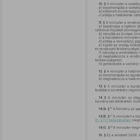
10. §
A miniszter a szabály
a)
összehangolja a szabály
b)
előkészíti és ellenjegyzi
c)
ellátja a hatáskörbe uta
11. §
A miniszter a rendésze
a)
koordinálja a határon á
szférával folytatott bűnmege
b)
irányítja az Európai Uni
c)
a honvédelmi miniszterre
d)
ellátja a nemzetközi pol
e)
kijelöli az ország működ
és rendészeti tevékenységet,
f)
irányítja a rendvédelmi 
g)
meghatározza a rendőri 
tevékenységeket,
h)
gondoskodik a személy-
12. §
A miniszter a határre
a)
összehangolja az egység
b)
meghatározza a határren
13. §
A miniszter a büntet
továbbá a büntetetés-végreha
14. §
A miniszter az idege
kormányzati döntéseket, külön
23
14/A. §
A Kormány az igaz
24
14/B. §
A minisztert a kö
31. § (2) bekezdésében
megha
25
14/C. §
A miniszter megn
15. §
Ez a rendelet 2006. a