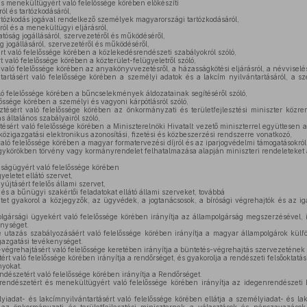
s menekültügyért való felelőssége körében előkészíti
ól és tartózkodásáról,
tózkodás jogával rendelkező személyek magyarországi tartózkodásáról,
ól és a menekültügyi eljárásról,
óság jogállásáról, szervezetéről és működéséről,
 jogállásáról, szervezetéről és működéséről,
t való felelőssége körében a közlekedésrendészeti szabályokról szóló,
t való felelőssége körében a közterület-felügyeletről szóló,
ló felelőssége körében az anyakönyvvezetésről, a házasságkötési eljárásról, a névviselésrő
artásért való felelőssége körében a személyi adatok és a lakcím nyilvántartásáról, a sz
ó felelőssége körében a bűncselekmények áldozatainak segítéséről szóló,
lőssége körében a személyi és vagyoni kárpótlásról szóló,
ztésért való felelőssége körében az önkormányzati és területfejlesztési miniszter közr
ás általános szabályairól szóló,
tésért való felelőssége körében a Miniszterelnöki Hivatalt vezető miniszterrel együttesen a
özigazgatási elektronikus azonosítási, fizetési és közbeszerzési rendszerre vonatkozó,
aló felelőssége körében a magyar formatervezési díjról és az iparjogvédelmi támogatásokról
rgykörökben törvény vagy kormányrendelet felhatalmazása alapján miniszteri rendeleteket 
ságügyért való felelőssége körében
yeletet ellátó szervet,
yújtásért felelős állami szervet,
és a bűnügyi szakértői feladatokat ellátó állami szerveket, továbbá
tet gyakorol a közjegyzők, az ügyvédek, a jogtanácsosok, a bírósági végrehajtók és az i
lgársági ügyekért való felelőssége körében irányítja az állampolgárság megszerzésével,
enységet.
 utazás szabályozásáért való felelőssége körében irányítja a magyar állampolgárok külfö
igazgatási tevékenységet.
végrehajtásért való felelőssége keretében irányítja a büntetés-végrehajtás szervezetének
ért való felelőssége körében irányítja a rendőrséget, és gyakorolja a rendészeti felsőoktat
nyokat.
ndészetért való felelőssége körében irányítja a Rendőrséget.
endészetért és menekültügyért való felelőssége körében irányítja az idegenrendészeti
iadat- és lakcímnyilvántartásért való felelőssége körében ellátja a személyiadat- és la