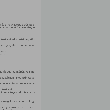
l, a névváltoztatásról szóló,
emélyazonosító igazolványról
eműködésével a közigazgatási
 közigazgatási informatikával
 szóló
ad ki.
gazságügyi szakértők kamarái
 igazolásával, megszűnésével
ldre utazásával és útlevéllel
 működését.
ási intézmények tekintetében a
 hatóságot és a menekültügyi
kcímnyilvántartás vezetéséért