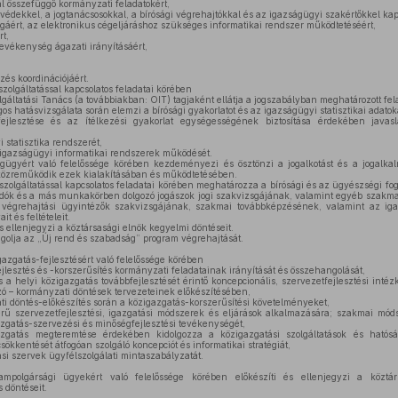
l összefüggő kormányzati feladatokért,
édekkel, a jogtanácsosokkal, a bírósági végrehajtókkal és az igazságügyi szakértőkkel kapc
áért, az elektronikus cégeljáráshoz szükséges informatikai rendszer működtetéséért,
t,
tevékenység ágazati irányításáért,
,
és koordinációjáért.
zolgáltatással kapcsolatos feladatai körében
áltatási Tanács (a továbbiakban: OIT) tagjaként ellátja a jogszabályban meghatározott fel
os hatásvizsgálata során elemzi a bírósági gyakorlatot és az igazságügyi statisztikai adatok
ejlesztése és az ítélkezési gyakorlat egységességének biztosítása érdekében javasla
 statisztika rendszerét,
z igazságügyi informatikai rendszerek működését.
ügyért való felelőssége körében kezdeményezi és ösztönzi a jogalkotást és a jogalkalm
 közreműködik ezek kialakításában és működtetésében.
zolgáltatással kapcsolatos feladatai körében meghatározza a bírósági és az ügyészségi fog
lőadók és a más munkakörben dolgozó jogászok jogi szakvizsgájának, valamint egyéb szakm
a végrehajtási ügyintézők szakvizsgájának, szakmai továbbképzésének, valamint az ig
t és feltételeit.
s ellenjegyzi a köztársasági elnök kegyelmi döntéseit.
golja az „Új rend és szabadság” program végrehajtását.
gazgatás-fejlesztésért való felelőssége körében
ejlesztés és -korszerűsítés kormányzati feladatainak irányítását és összehangolását,
 a helyi közigazgatás továbbfejlesztését érintő koncepcionális, szervezetfejlesztési int
ozó – kormányzati döntések tervezeteinek előkészítésében,
i döntés-előkészítés során a közigazgatás-korszerűsítési követelményeket,
erű szervezetfejlesztési, igazgatási módszerek és eljárások alkalmazására; szakmai móds
zgatás-szervezési és minőségfejlesztési tevékenységét,
gatás megteremtése érdekében kidolgozza a közigazgatási szolgáltatások és hatósági
sökkentését átfogóan szolgáló koncepciót és informatikai stratégiát,
si szervek ügyfélszolgálati mintaszabályzatát.
mpolgársági ügyekért való felelőssége körében előkészíti és ellenjegyzi a közt
 döntéseit.