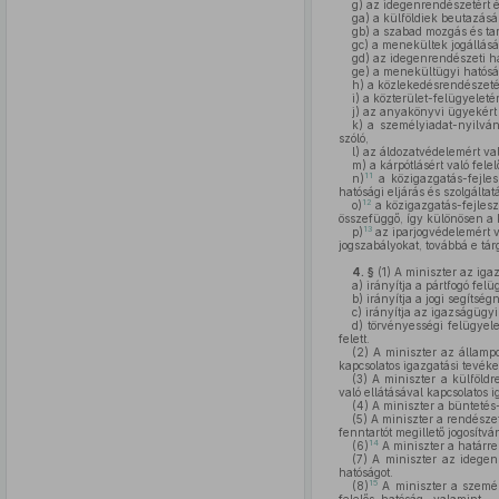
g)
az idegenrendészetért é
ga)
a külföldiek beutazásár
gb)
a szabad mozgás és tar
gc)
a menekültek jogállásár
gd)
az idegenrendészeti hat
ge)
a menekültügyi hatóság
h)
a közlekedésrendészetér
i)
a közterület-felügyeletér
j)
az anyakönyvi ügyekért va
k)
a személyiadat-nyilvánt
szóló,
l)
az áldozatvédelemért val
m)
a kárpótlásért való fele
11
n)
a közigazgatás-fejles
hatósági eljárás és szolgáltat
12
o)
a közigazgatás-fejlesz
összefüggő, így különösen a k
13
p)
az iparjogvédelemért v
jogszabályokat, továbbá e tá
4. §
(1)
A miniszter az igaz
a)
irányítja a pártfogó felüg
b)
irányítja a jogi segítségn
c)
irányítja az igazságügyi 
d)
törvényességi felügyele
felett.
(2)
A miniszter az állampo
kapcsolatos igazgatási tevék
(3)
A miniszter a külföldre
való ellátásával kapcsolatos 
(4)
A miniszter a büntetés-
(5)
A miniszter a rendészet
fenntartót megillető jogosítvá
14
(6)
A miniszter a határre
(7)
A miniszter az idegenr
hatóságot.
15
(8)
A miniszter a személy