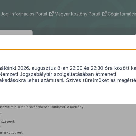
Jogi Információs Portál
Magyar Közlöny Portál
Céginformáció
164/2006. (VII. 28.) Korm. rendelet
nálóink! 2026. augusztus 8-án 22:00 és 22:30 óra között ka
ságügyi és rendészeti miniszter feladat- és hatás
Nemzeti Jogszabálytár szolgáltatásában átmeneti
Hatályos: 2009. 10. 01. – 2010. 06. 30.
kadásokra lehet számítani. Szíves türelmüket és megért
 35. § (2) bekezdésében
megállapított eredeti jogalkotói hatáskörében, az
Alkotmány 35.
eljárva a következőket rendeli el:
észeti miniszter (a továbbiakban: miniszter) a Kormány
t,
őzéséért,
,
menekültügyért,