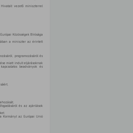
Hivatalt vezető miniszterrel
z Európai Közösségek Bírósága
ában a miniszter az érintett
ozásáról, programozásáról és
ése miatt indult eljárásoknak
 kapcsolatos beadványok és
sáért,
ehozását,
fogadásáról és az ajánlások
ket.
 a Kormányt az Európai Unió