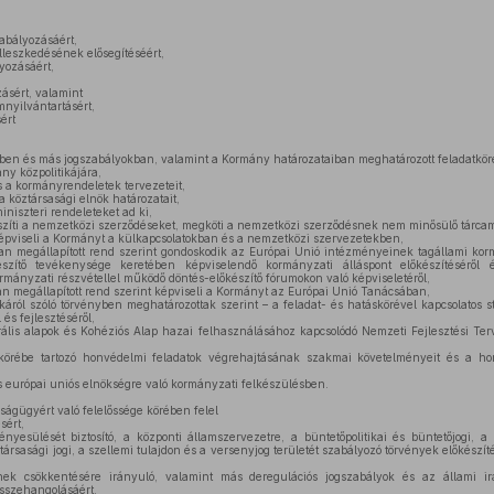
abályozásáért,
lleszkedésének elősegítéséért,
yozásáért,
ásért, valamint
nyilvántartásért,
ért
tben és más jogszabályokban, valamint a Kormány határozataiban meghatározott feladatkö
ny közpolitikájára,
s a kormányrendeletek tervezeteit,
a köztársasági elnök határozatait,
niszteri rendeleteket ad ki,
íti a nemzetközi szerződéseket, megköti a nemzetközi szerződésnek nem minősülő tárcam
épviseli a Kormányt a külkapcsolatokban és a nemzetközi szervezetekben,
 megállapított rend szerint gondoskodik az Európai Unió intézményeinek tagállami kor
észítő tevékenysége keretében képviselendő kormányzati álláspont előkészítésérő
mányzati részvétellel működő döntés-előkészítő fórumokon való képviseletéről,
 megállapított rend szerint képviseli a Kormányt az Európai Unió Tanácsában,
káról szóló törvényben meghatározottak szerint – a feladat- és hatáskörével kapcsolatos st
 és fejlesztéséről,
ális alapok és Kohéziós Alap hazai felhasználásához kapcsolódó Nemzeti Fejlesztési Te
rébe tartozó honvédelmi feladatok végrehajtásának szakmai követelményeit és a hon
európai uniós elnökségre való kormányzati felkészülésben.
ságügyért való felelőssége körében felel
sért,
yesülését biztosító, a központi államszervezetre, a büntetőpolitikai és büntetőjogi, a p
a társasági jogi, a szellemi tulajdon és a versenyjog területét szabályozó törvények előkészít
hek csökkentésére irányuló, valamint más deregulációs jogszabályok és az állami ir
összehangolásáért,