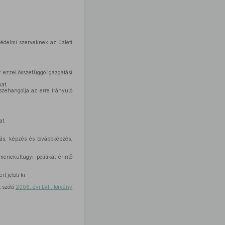
védelmi szerveknek az üzleti
az ezzel összefüggő igazgatási
at,
szehangolja az erre irányuló
at,
tás, képzés és továbbképzés,
enekültügyi politikát érintő
 jelöli ki.
l szóló
2006. évi LVII. törvény