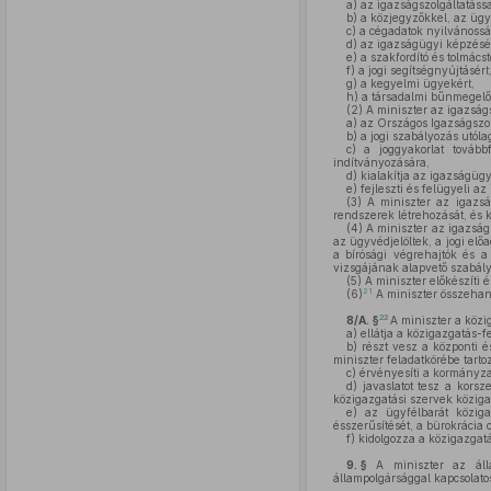
a)
az igazságszolgáltatássa
b)
a közjegyzőkkel, az ügyv
c)
a cégadatok nyilvánosság
d)
az igazságügyi képzésér
e)
a szakfordító és tolmács
f)
a jogi segítségnyújtásért
g)
a kegyelmi ügyekért,
h)
a társadalmi bűnmegelőz
(2)
A miniszter az igazságs
a)
az Országos Igazságszolg
b)
a jogi szabályozás utólag
c)
a joggyakorlat továbbf
indítványozására,
d)
kialakítja az igazságügyi
e)
fejleszti és felügyeli a
(3)
A miniszter az igazság
rendszerek létrehozását, és
(4)
A miniszter az igazságs
az ügyvédjelöltek, a jogi e
a bírósági végrehajtók és 
vizsgájának alapvető szabályai
(5)
A miniszter előkészíti é
21
(6)
A miniszter összehan
22
8/A. §
A miniszter a közi
a)
ellátja a közigazgatás-f
b)
részt vesz a központi és
miniszter feladatkörébe tart
c)
érvényesíti a kormányzat
d)
javaslatot tesz a korsz
közigazgatási szervek köziga
e)
az ügyfélbarát közigaz
ésszerűsítését, a bürokrácia c
f)
kidolgozza a közigazgatá
9. §
A miniszter az álla
állampolgársággal kapcsolatos