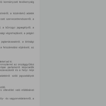
uló kormányzati tevékenység
delméről, a közérdekű adatok
zati szervezetrendszerről, a
, a bűnügyi jogsegélyről, a
ósági végrehajtásról, a polgári
jogtanácsosokról, a bírósági
a felszámolási eljárásról, az
eket ad ki.
iniszterrel az országgyűlési
urópai parlamenti képviselők
pszavazásról és a helyi népi
atokról szóló jogszabályok
zóló,
 útlevéllel való ellátásával
mély- és vagyonvédelemről, a