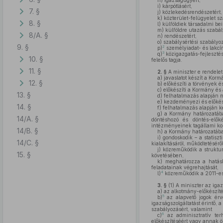
h)
igazságügyért,
i)
kárpótlásért,
7. §
j)
közlekedésrendészetért,
k)
közterület-felügyelet sz
8. §
l)
külföldiek társadalmi bei
m)
külföldre utazás szabál
8/A. §
n)
rendészetért,
o)
szabálysértési szabályoz
9. §
2
p)
személyiadat- és lakcím
3
q)
közigazgatás-fejlesztés
10. §
felelős tagja.
11. §
2. §
A miniszter e rendele
a)
javaslatot készít a Kormá
12. §
b)
előkészíti a törvények é
c)
előkészíti a Kormány és 
13. §
d)
felhatalmazás alapján mi
e)
kezdeményezi és előkész
14. §
f)
felhatalmazás alapján k
g)
a Kormány határozatában
14/A. §
döntéshozó és döntés-elők
intézményeinek tagállami kor
14/B. §
h)
a Kormány határozatában
i)
gondoskodik – a statiszti
14/C. §
kialakításáról, működtetéséről
j)
közreműködik a struktur
15. §
követésében,
k)
meghatározza a hatáskö
feladatainak végrehajtását,
4
l)
közreműködik a 2011-es 
3. §
(1)
A miniszter az igaz
a)
az alkotmány-előkészíté
5
b)
az alapvető jogok érvén
igazságszolgáltatást érintő, 
szabályozásért, valamint
6
c)
az adminisztratív ter
előkészítéséért vagy annak 