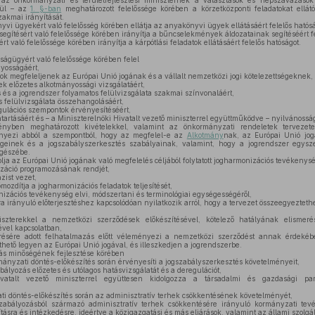
 az önkormányzati és területfejlesztési miniszternek a választások és népszavazások
kül – az
1. §-ban
meghatározott felelőssége körében a körzetközponti feladatokat ellátó 
akmai irányítását.
vi ügyekért való felelősség körében ellátja az anyakönyvi ügyek ellátásáért felelős hatósá
segítésért való felelőssége körében irányítja a bűncselekmények áldozatainak segítéséért fe
rt való felelőssége körében irányítja a kárpótlási feladatok ellátásáért felelős hatóságot.
ságügyért való felelőssége körében felel
yosságáért,
ok megfeleljenek az Európai Unió jogának és a vállalt nemzetközi jogi kötelezettségeknek,
k előzetes alkotmányossági vizsgálatáért,
 és a jogrendszer folyamatos felülvizsgálata szakmai színvonaláért,
 felülvizsgálata összehangolásáért,
gulációs szempontok érvényesítéséért,
tartásáért és – a Miniszterelnöki Hivatalt vezető miniszterrel együttműködve – nyilvánosság
nyben meghatározott kivételekkel, valamint az önkormányzati rendeletek tervezete
ényezi abból a szempontból, hogy az megfelel-e az
Alkotmány
nak, az Európai Unió jo
égeinek és a jogszabályszerkesztés szabályainak, valamint, hogy a jogrendszer egyszerű
egészébe.
ja az Európai Unió jogának való megfelelés céljából folytatott jogharmonizációs tevékeny
záció programozásának rendjét,
zist vezet,
mozdítja a jogharmonizációs feladatok teljesítését,
izációs tevékenység elvi, módszertani és terminológiai egységességéről,
 irányuló előterjesztéshez kapcsolódóan nyilatkozik arról, hogy a tervezet összeegyeztethe
terekkel a nemzetközi szerződések előkészítésével, kötelező hatályának elismerés
ével kapcsolatban,
résére adott felhatalmazás előtt véleményezi a nemzetközi szerződést annak érdeké
hető legyen az Európai Unió jogával, és illeszkedjen a jogrendszerbe.
tás minőségének fejlesztése körében
ányzati döntés-előkészítés során érvényesíti a jogszabályszerkesztés követelményeit,
bályozás előzetes és utólagos hatásvizsgálatát és a deregulációt,
atalt vezető miniszterrel együttesen kidolgozza a társadalmi és gazdasági part
ti döntés-előkészítés során az adminisztratív terhek csökkentésének követelményét,
zabályozásból származó adminisztratív terhek csökkentésére irányuló kormányzati tevé
sra és intézkedésre, ideértve a közigazgatási és más eljárások, valamint az állami szolgál