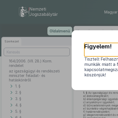
Nemzeti
Magyar 
Jogszabálytár
Ugrás
Oldalmenü
a
tartalomra
Szerkezet
Figyelem!
Tisztelt Felhasz
164/2006. (VII. 28.) Korm.
az igaz
munkák miatt a 
rendelet
kapcsolatmegsza
az igazságügyi és rendészeti
köszönjük!
miniszter feladat- és
hatásköréről
A Kormány az
Alkotmány
1. §
megállapított feladatkörében 
2. §
1. §
Az igazságügyi és rend
a)
áldozatsegítésért,
3. §
b)
állampolgársági ügyekér
c)
anyakönyvi ügyekért,
4. §
d)
bűncselekmények megel
e)
büntetés-végrehajtásért
5. §
f)
határrendészetért,
g)
idegenrendészetért és 
6. §