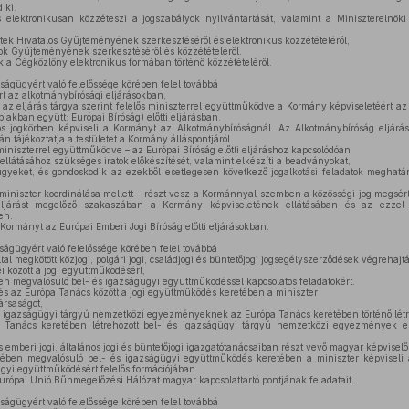
 ki.
elektronikusan közzéteszi a jogszabályok nyilvántartását, valamint a Miniszterelnöki 
ek Hivatalos Gyűjteményének szerkesztéséről és elektronikus közzétételéről,
ok Gyűjteményének szerkesztéséről és közzétételéről.
 a Cégközlöny elektronikus formában történő közzétételéről.
ságügyért való felelőssége körében felel továbbá
t az alkotmánybírósági eljárásokban,
 az eljárás tárgya szerint felelős miniszterrel együttműködve a Kormány képviseletéért a
biakban együtt: Európai Bíróság) előtti eljárásban.
s jogkörben képviseli a Kormányt az Alkotmánybíróságnál. Az Alkotmánybíróság eljárás
 tájékoztatja a testületet a Kormány álláspontjáról.
iniszterrel együttműködve – az Európai Bíróság előtti eljáráshoz kapcsolódóan
 ellátásához szükséges iratok előkészítését, valamint elkészíti a beadványokat,
gyeket, és gondoskodik az ezekből esetlegesen következő jogalkotási feladatok meghatár
miniszter koordinálása mellett – részt vesz a Kormánnyal szemben a közösségi jog megsért
 eljárást megelőző szakaszában a Kormány képviseletének ellátásában és az ezzel
en.
Kormányt az Európai Emberi Jogi Bíróság előtti eljárásokban.
ságügyért való felelőssége körében felel továbbá
l megkötött közjogi, polgári jogi, családjogi és büntetőjogi jogsegélyszerződések végrehajtá
 között a jogi együttműködésért,
n megvalósuló bel- és igazságügyi együttműködéssel kapcsolatos feladatokért.
s az Európa Tanács között a jogi együttműködés keretében a miniszter
ársaságot,
 igazságügyi tárgyú nemzetközi egyezményeknek az Európa Tanács keretében történő létr
Tanács keretében létrehozott bel- és igazságügyi tárgyú nemzetközi egyezmények el
s emberi jogi, általános jogi és büntetőjogi igazgatótanácsaiban részt vevő magyar képviselő
ében megvalósuló bel- és igazságügyi együttműködés keretében a miniszter képviseli
gyi együttműködésért felelős formációjában.
Európai Unió Bűnmegelőzési Hálózat magyar kapcsolattartó pontjának feladatait.
ságügyért való felelőssége körében felel továbbá