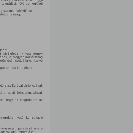
 lebonyolításával összefüggő
települési, fővárosi kerületi
g szakmai irányítását.
lelős hatóságot.
áért.
i kivételével – valamennyi
gának, a Magyar Köztársaság
sítését szolgálja-e, illetve
séget, ennek keretében
tő-e az Európai Unió jogával.
ére adott felhatalmazással,
ben, hogy az megfeleljen az
nerekkel való konzultáció
kenységet, javaslatot tesz a
tatások elektronizálását,