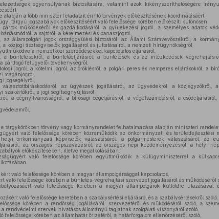
elezettségek egyensúlyának biztosítására, valamint azok kikényszeríthetőségére irány
éséért,
 alapján a több miniszter feladatait érintő törvények előkészítésének koordinálásáért.
gyi tárgyú jogszabályok előkészítéséért való felelőssége körében előkészíti különösen
a pártok működéséről és gazdálkodásáról, a gyülekezési jogról, a személyes adatok vé
bánásmódról, a sajtóról, a kérelmezési és panaszjogról,
 az állampolgári jogok országgyűlési biztosáról, az Állami Számvevőszékről, a kormány
 a közjogi tisztségviselők jogállásáról és juttatásairól, a nemzeti hírügynökségről,
yüttműködve a nemzetközi szerződésekkel kapcsolatos eljárásról,
a büntetésekről, a büntetőeljárásról, a büntetések és az intézkedések végrehajtásról
a pártfogó felügyelői tevékenységről,
logi jogról, a kötelmi jogról, az öröklésről, a polgári peres és nemperes eljárásokról, a bír
zi magánjogról,
gi jogsegélyről,
 választottbíráskodásról, az ügyészek jogállásáról, az ügyvédekről, a közjegyzőkről, a 
 szakértőkről, a jogi segítségnyújtásról,
l, a cégnyilvánosságról, a bírósági cégeljárásról, a végelszámolásról, a csődeljárásról, 
ogvédelemről,
á e tárgykörökben törvény vagy kormányrendelet felhatalmazása alapján miniszteri rendelet
ügyért való felelőssége körében közreműködik az önkormányzati és területfejlesztési m
 helyi önkormányzati képviselők választásáról, a polgármesterek választásáról, az e
 eljárásról, az országos népszavazásról, az országos népi kezdeményezésről, a helyi né
abályok előkészítésében, illetve megalkotásában.
ágügyért való felelőssége körében együttműködik a külügyminiszterrel a külkapcsol
alkotásában.
ért való felelőssége körében a magyar állampolgársággal kapcsolatos,
t való felelőssége körében a büntetés-végrehajtási szervezet jogállásáról és működéséről s
ályozásáért való felelőssége körében a magyar állampolgárok külföldre utazásával és
zásért való felelőssége keretében a szabálysértési eljárásról és a szabálysértésekről szóló,
előssége körében a rendőrség jogállásáról, szervezetéről és működéséről szóló, a sze
 rendvédelmi szervek hivatásos állományú tagjainak szolgálati viszonyáról szóló,
ó felelőssége körében az államhatár őrizetéről, a határforgalom ellenőrzéséről szóló,