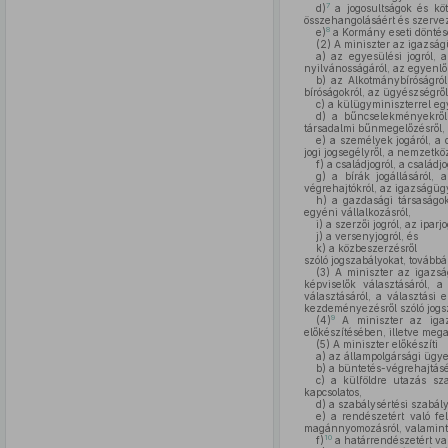
7
d)
a jogosultságok és köt
összehangolásáért és szervez
8
e)
a Kormány eseti döntése
(2)
A miniszter az igazságü
a)
az egyesülési jogról, 
nyilvánosságáról, az egyenlő 
b)
az Alkotmánybíróságról,
bíróságokról, az ügyészségről,
c)
a külügyminiszterrel eg
d)
a bűncselekményekről, 
társadalmi bűnmegelőzésről, 
e)
a személyek jogáról, a do
jogi jogsegélyről, a nemzetkö
f)
a családjogról, a családjo
g)
a bírák jogállásáról, a
végrehajtókról, az igazságügyi
h)
a gazdasági társaságokró
egyéni vállalkozásról,
i)
a szerzői jogról, az iparj
j)
a versenyjogról, és
k)
a közbeszerzésről
szóló jogszabályokat, tovább
(3)
A miniszter az igazság
képviselők választásáról, a
választásáról, a választási
kezdeményezésről szóló jogsz
9
(4)
A miniszter az igazs
előkészítésében, illetve meg
(5)
A miniszter előkészíti
a)
az állampolgársági ügyek
b)
a büntetés-végrehajtásér
c)
a külföldre utazás szab
kapcsolatos,
d)
a szabálysértési szabályo
e)
a rendészetért való fel
magánnyomozásról, valamint a
10
f)
a határrendészetért val