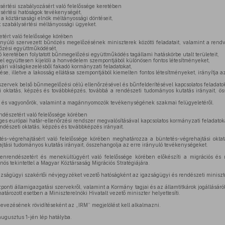
sértési szabályozásért való felelőssége keretében
sértési hatóságok tevékenységét,
 a köztársasági elnök méltányossági döntéseit,
lt szabálysértési méltányossági ügyeket.
tért való felelőssége körében
tnyúló szervezett bűnözés megelőzésének miniszterek közötti feladatait, valamint a rend
lőzési együttműködését,
ó keretében folytatott bűnmegelőzési együttműködés tagállami hatáskörbe utalt területeit,
l együttesen kijelöli a honvédelem szempontjából különösen fontos létesítményeket,
gári válságkezelésből fakadó kormányzati feladatokat,
ése, illetve a lakosság ellátása szempontjából kiemelten fontos létesítményeket, irányítja 
szervek belső bűnmegelőzési célú ellenőrzésével és bűnfelderítésével kapcsolatos feladatok
oktatás, képzés és továbbképzés, továbbá a rendészeti tudományos kutatás irányait, ös
 és vagyonőrök, valamint a magánnyomozók tevékenységének szakmai felügyeletéről.
ndészetért való felelőssége körében
es európai határ-ellenőrzési rendszer megvalósításával kapcsolatos kormányzati feladatok
dészeti oktatás, képzés és továbbképzés irányait.
és-végrehajtásért való felelőssége körében meghatározza a büntetés-végrehajtási okta
jtási tudományos kutatás irányait, összehangolja az erre irányuló tevékenységeket.
nrendészetért és menekültügyért való felelőssége körében előkészíti a migrációs és m
ös tekintettel a Magyar Köztársaság Migrációs Stratégiájára.
ságügyi szakértői névjegyzéket vezető hatóságként az igazságügyi és rendészeti minisztert
zponti államigazgatási szervekről, valamint a Kormány tagjai és az államtitkárok jogállásáró
tározott esetben a Miniszterelnöki Hivatalt vezető miniszter helyettesíti.
evezésének rövidítéseként az „IRM” megjelölést kell alkalmazni.
ugusztus 1-jén lép hatályba.