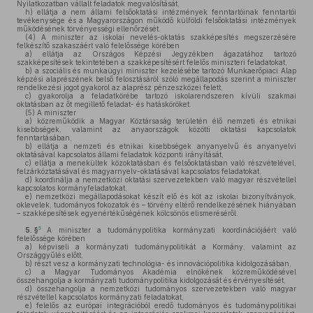
Nyilatkozatban vállalt feladatok megvalósítását,
h)
ellátja a nem állami felsőoktatási intézmények fenntartóinak fenntartói
tevékenysége és a Magyarországon működő külföldi felsőoktatási intézmények
működésének törvényességi ellenőrzését.
(4)
A miniszter az iskolai nevelés-oktatás szakképesítés megszerzésére
felkészítő szakaszáért való felelőssége körében
a)
ellátja az Országos Képzési Jegyzékben ágazatához tartozó
szakképesítések tekintetében a szakképesítésért felelős miniszteri feladatokat,
b)
a szociális és munkaügyi miniszter kezelésébe tartozó Munkaerőpiaci Alap
képzési alaprészének belső felosztásáról szóló megállapodás szerint a miniszter
rendelkezési jogot gyakorol az alaprész pénzeszközei felett,
c)
gyakorolja a feladatkörébe tartozó iskolarendszeren kívüli szakmai
oktatásban az őt megillető feladat- és hatásköröket.
(5)
A miniszter
a)
közreműködik a Magyar Köztársaság területén élő nemzeti és etnikai
kisebbségek, valamint az anyaországok közötti oktatási kapcsolatok
fenntartásában,
b)
ellátja a nemzeti és etnikai kisebbségek anyanyelvű és anyanyelvi
oktatásával kapcsolatos állami feladatok központi irányítását,
c)
ellátja a menekültek közoktatásban és felsőoktatásban való részvételével,
felzárkóztatásával és magyarnyelv-oktatásával kapcsolatos feladatokat,
d)
koordinálja a nemzetközi oktatási szervezetekben való magyar részvétellel
kapcsolatos kormányfeladatokat,
e)
nemzetközi megállapodásokat készít elő és köt az iskolai bizonyítványok,
oklevelek, tudományos fokozatok és – törvény eltérő rendelkezésének hiányában
– szakképesítések egyenértékűségének kölcsönös elismeréséről.
5
5. §
A miniszter a tudománypolitika kormányzati koordinációjáért való
felelőssége körében
a)
képviseli a kormányzati tudománypolitikát a Kormány, valamint az
Országgyűlés előtt,
b)
részt vesz a kormányzati technológia- és innovációpolitika kidolgozásában,
c)
a Magyar Tudományos Akadémia elnökének közreműködésével
összehangolja a kormányzati tudománypolitika kidolgozását és érvényesítését,
d)
összehangolja a nemzetközi tudományos szervezetekben való magyar
részvétellel kapcsolatos kormányzati feladatokat,
e)
felelős az európai integrációból eredő tudományos és tudománypolitikai