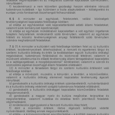
feladatok végrehajtásáért és az integrációs szakmai kapcsolatok szervezéséért,
irányításáért,
f)
kezdeményezi a nem közvetlen gazdasági haszon elérésére irányuló
tudományos kutatások – így különösen a tiszta alapkutatások – költségvetési és
európai uniós forrásainak összehangolt felhasználását.
6. §
A miniszter az egyházak, felekezetek, vallási közösségek
tevékenységével kapcsolatos felelőssége körében
a)
ellátja az egyházakkal való kapcsolattartásból adódó állami feladatokat,
valamint azok kormányzati koordinációját,
b)
ellátja az egyházak működésével kapcsolatban a volt egyházi ingatlanok
tulajdoni helyzetének rendezéséről szóló törvényben, valamint az egyházak
hitéleti és közcélú tevékenységének anyagi feltételeiről szóló törvényben
számára meghatározott feladatokat.
7. §
(1)
A miniszter a kultúráért való felelőssége körében felel az új kulturális
értékek, kezdeményezések létrehozásával, a nemzeti és egyetemes tárgyi és
szellemi kulturális örökség és érték (a továbbiakban együtt: kulturális örökség)
megóvásával, tudományos feltárásával és közkinccsé tételével, valamint a
művészeti alkotómunka és előadó tevékenység állami támogatásával kapcsolatos
6
és a sajtóigazgatással, a mozgóképszakmai
kérdésekkel, valamint a szerzői és
szomszédos jogokkal összefüggő állami feladatok ellátásáért.
(2)
A miniszter a társadalom tárgyi és szellemi kulturális értékeiért való
felelőssége körében
a)
ellátja a művészeti, muzeális, a könyvtári, a levéltári, a közművelődési,
valamint a kulturális örökség elemeivel kapcsolatos tevékenység ágazati
irányítását,
b)
gondoskodik a kulturális örökségi értékek számbavételéről, nyilvántartásáról
és a kulturális örökség védelmét szolgáló tudományos feladatok ellátásáról,
c)
gondoskodik a kulturális örökséggel kapcsolatos közművelődési feladatok
megszervezéséről,
d)
gondoskodik a magyar nyelv és kultúra megőrzése, terjesztése és
megismertetése, valamint kutatása és oktatása terén jelentkező feladatok
végrehajtásáról,
e)
rendelkezési jogot gyakorol a Nemzeti Kulturális Alap felett,
f)
dönt a műemléki értékek, illetve régészeti lelőhelyek védetté
nyilvánításáról, illetőleg annak megszüntetéséről,
g)
ellátja – a külügyminiszterrel együttműködve – a külföldi magyar kulturális