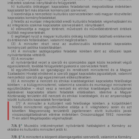
intézetek szakmai irányítását és felügyeletét,
h)
kulturális örökséggel kapcsolatos feladatainak megvalósítása érdekében
kapcsolatot tart más államok kormányzati szerveivel,
i)
koordinálja a nemzetközi kulturális szervezetekben való magyar részvétellel
kapcsolatos kormányfeladatokat,
j)
felelős az európai integrációból eredő kulturális feladatok végrehajtásáért és
az integrációs szakmai kapcsolatok szervezéséért, irányításáért,
k)
előmozdítja a magyar történeti, művészeti és művelődéstörténeti értékek
külföldi megismertetését,
l)
segítséget nyújt a magyar kulturális örökség külföldön található emlékeinek
és értékeinek feltárásában, valamint megőrzésében.
(3)
A miniszter részt vesz az audiovizuális kérdésekkel kapcsolatos
kormányzati politika kialakításában.
(4)
A miniszter sajtóigazgatási feladatai körében dönt az időszaki lapok
nyilvántartásba vételéről.
(5)
A miniszter
a)
nyilvántartást vezet a szerzői és szomszédos jogok közös kezelését végző
egyesületekről, továbbá felügyeletet gyakorol e szervezetek felett,
b)
együttműködik az igazságügyi és rendészeti miniszterrel és a Magyar
Szabadalmi Hivatal elnökével a szerzői joggal kapcsolatos jogszabályok, valamint
nemzetközi szerzői jogi egyezmények előkészítésében.
(6)
A miniszter a nemzeti és etnikai kisebbségekkel kapcsolatos felelőssége
körében – a külügyminiszterrel, valamint a szociális és munkaügyi miniszterrel
együttműködve – részt vesz a nemzeti és etnikai kisebbségek kultúrájának
ápolásával kapcsolatos állami feladatok ellátásában, ideértve a Magyar
Köztársaság területén élő nemzeti és etnikai kisebbségek, és az anyaországok
közötti kulturális kapcsolatok fenntartását.
7
(7)
A miniszter a kultúráért való felelőssége körében, a külpolitikáért
felelős miniszterrel együttműködve ellátja a II. világháború során és azt
követően Magyarország területéről jogellenesen elvitt kulturális javak
visszaszolgáltatásának elérése érdekében Oroszországgal 1992. november
11-én aláírt Megállapodás végrehajtását.
8
7/A. §
Muzeális intézményeket nyilvántartó hatóságként a Kormány az
oktatási és kulturális minisztert jelöli ki.
9
7/B. §
A minisztert a központi államigazgatási szervekről, valamint a Kormány