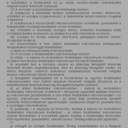
a közoktatást, a felsőoktatást és az iskolai nevelés-oktatás szakképesítés
megszerzésére felkészítő szakaszát.
(2)
A miniszter a közoktatásért való felelőssége körében
a)
kidolgozza a közoktatás tartalmi szabályozásának kereteit, létrehozza,
működteti az országos vizsgarendszert, a hatáskörébe tartozó szakmai vizsgákat
is beleértve;
b)
szabályozza a közreműködő intézményrendszer működését, gondoskodik a
feladatellátás minőségbiztosításáról, ennek keretében
ba)
működteti a közoktatás országos mérési, értékelési feladatokat ellátó
minőségbiztosítási rendszerét, az oktatási és a diák információs rendszert,
bb)
országos és térségi szakmai ellenőrzést, pedagógiai-szakmai mérést,
átvilágítást rendel el,
bc)
közreműködik a nem állami közoktatási intézmények költségvetési
támogatásával összefüggő feladatokban;
c)
segíti az esélyegyenlőség érvényesülését.
(3)
A miniszter a felsőoktatásért való felelőssége körében
a)
ellátja – a katonai és rendvédelmi felsőoktatási intézmények kivételével –
az állami fenntartású felsőoktatási intézmények fenntartói feladatait,
b)
javaslatot tesz a Kormány részére az államilag támogatott képzésbe
felvehető létszám meghatározására, dönt az államilag támogatott mester- és
doktori képzésre, valamint szakirányú továbbképzésre felvehető hallgatói
létszám intézmények közötti elosztásáról,
c)
támogatási megállapodást köt a fenntartókkal az egyházi felsőoktatási
intézményekben nem hitéleti képzésre felvehető hallgatói létszámról és a
diákotthonokba felvehető államilag támogatott hallgatók számáról,
d)
az állami felsőoktatási intézményekben – katonai és rendvédelmi
felsőoktatási intézmények kivételével – felügyeleti jogköréből adódóan ellenőrzi
az intézmények gazdálkodását, a nem állami felsőoktatási intézményekben – az
egyházi intézmények kivételével – az állam által rendelkezésre bocsátott
eszközök felhasználásának jogszerűségét, szabályszerűségét és javaslatot tesz
a szükséges intézkedésekre,
e)
gyakorolja – a megbízás és felmentés, továbbá a katonai és rendvédelmi
felsőoktatási intézmények kivételével – az állami felsőoktatási intézmények
rektorai tekintetében a munkáltatói jogkört, továbbá a felsőoktatási törvényben
előírt egyetértési, javaslattételi, véleményezési, illetőleg előterjesztői jogköröket,
4
f)
g)
elősegíti az Európai Felsőoktatási Térség kialakításában és a Bolognai