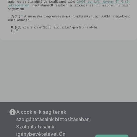
tagjai és az államtitkárok jogállásáról szóló
2006. évi LVII. törvény 31. § (2)
bekezdésében
meghatározott esetben a szociális és munkaügyi miniszter
helyettesíti.
10
7/C. §
A miniszter megnevezésének rövidítéseként az „OKM” megjelölést
kell alkalmazni.
8. §
(1)
Ez a rendelet 2006. augusztus 1-jén lép hatályba.
11
(2)
A cookie-k segítenek
szolgáltatásaink biztosításában.
Szolgáltatásaink
igénybevételével Ön