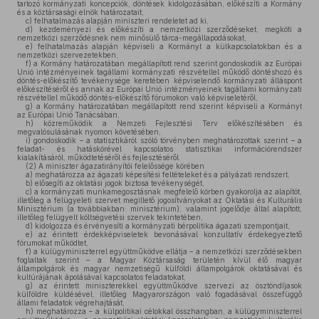
tartozó kormányzati koncepciók, döntések kidolgozásában, előkészíti a Kormány
és a köztársasági elnök határozatait,
c)
felhatalmazás alapján miniszteri rendeletet ad ki,
d)
kezdeményezi és előkészíti a nemzetközi szerződéseket, megköti a
nemzetközi szerződésnek nem minősülő tárca-megállapodásokat,
e)
felhatalmazás alapján képviseli a Kormányt a külkapcsolatokban és a
nemzetközi szervezetekben,
f)
a Kormány határozatában megállapított rend szerint gondoskodik az Európai
Unió intézményeinek tagállami kormányzati részvétellel működő döntéshozó és
döntés-előkészítő tevékenysége keretében képviselendő kormányzati álláspont
előkészítéséről és annak az Európai Unió intézményeinek tagállami kormányzati
részvétellel működő döntés-előkészítő fórumokon való képviseletéről,
g)
a Kormány határozatában megállapított rend szerint képviseli a Kormányt
az Európai Unió Tanácsában,
h)
közreműködik a Nemzeti Fejlesztési Terv előkészítésében és
megvalósulásának nyomon követésében,
i)
gondoskodik – a statisztikáról szóló törvényben meghatározottak szerint – a
feladat- és hatáskörével kapcsolatos statisztikai információrendszer
kialakításáról, működtetéséről és fejlesztéséről.
(2)
A miniszter ágazatirányítói felelőssége körében
a)
meghatározza az ágazati képesítési feltételeket és a pályázati rendszert,
b)
elősegíti az oktatási jogok biztosa tevékenységét,
c)
a kormányzati munkamegosztásnak megfelelő körben gyakorolja az alapítót,
illetőleg a felügyeleti szervet megillető jogosítványokat az Oktatási és Kulturális
Minisztérium (a továbbiakban: minisztérium), valamint jogelődje által alapított,
illetőleg felügyelt költségvetési szervek tekintetében,
d)
kidolgozza és érvényesíti a kormányzati bérpolitika ágazati szempontjait,
e)
az érintett érdekképviseletek bevonásával konzultatív érdekegyeztető
fórumokat működtet,
f)
a külügyminiszterrel együttműködve ellátja – a nemzetközi szerződésekben
foglaltak szerint – a Magyar Köztársaság területén kívül élő magyar
állampolgárok és magyar nemzetiségű külföldi állampolgárok oktatásával és
kultúrájának ápolásával kapcsolatos feladatokat,
g)
az érintett miniszterekkel együttműködve szervezi az ösztöndíjasok
külföldre küldésével, illetőleg Magyarországon való fogadásával összefüggő
állami feladatok végrehajtását,
h)
meghatározza – a külpolitikai célokkal összhangban, a külügyminiszterrel