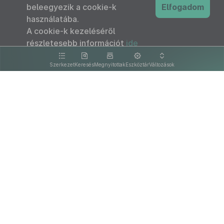
beleegyezik a cookie-k
Elfogadom
használatába.
A cookie-k kezeléséről
részletesebb információt
ide
kattintva olvashat.
Szerkezet
Keresés
Megnyitottak
Eszköztár
Változások
Kapcsolat