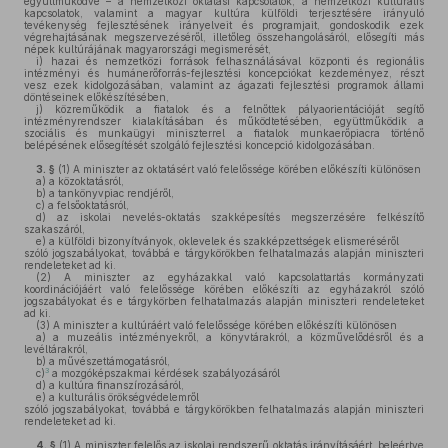
együttműködve – a nemzetközi oktatási kapcsolatok, a nemzetközi kulturális
kapcsolatok, valamint a magyar kultúra külföldi terjesztésére irányuló
tevékenység fejlesztésének irányelveit és programjait, gondoskodik ezek
végrehajtásának megszervezéséről, illetőleg összehangolásáról, elősegíti más
népek kultúrájának magyarországi megismerését,
i)
hazai és nemzetközi források felhasználásával központi és regionális
intézményi és humánerőforrás-fejlesztési koncepciókat kezdeményez, részt
vesz ezek kidolgozásában, valamint az ágazati fejlesztési programok állami
döntéseinek előkészítésében,
j)
közreműködik a fiatalok és a felnőttek pályaorientációját segítő
intézményrendszer kialakításában és működtetésében, együttműködik a
szociális és munkaügyi miniszterrel a fiatalok munkaerőpiacra történő
belépésének elősegítését szolgáló fejlesztési koncepció kidolgozásában.
3. §
(1)
A miniszter az oktatásért való felelőssége körében előkészíti különösen
a)
a közoktatásról,
b)
a tankönyvpiac rendjéről,
c)
a felsőoktatásról,
d)
az iskolai nevelés-oktatás szakképesítés megszerzésére felkészítő
szakaszáról,
e)
a külföldi bizonyítványok, oklevelek és szakképzettségek elismeréséről
szóló jogszabályokat, továbbá e tárgykörökben felhatalmazás alapján miniszteri
rendeleteket ad ki.
(2)
A miniszter az egyházakkal való kapcsolattartás kormányzati
koordinációjáért való felelőssége körében előkészíti az egyházakról szóló
jogszabályokat és e tárgykörben felhatalmazás alapján miniszteri rendeleteket
ad ki.
(3)
A miniszter a kultúráért való felelőssége körében előkészíti különösen
a)
a muzeális intézményekről, a könyvtárakról, a közművelődésről és a
levéltárakról,
b)
a művészettámogatásról,
3
c)
a mozgóképszakmai kérdések szabályozásáról
d)
a kultúra finanszírozásáról,
e)
a kulturális örökségvédelemről
szóló jogszabályokat, továbbá e tárgykörökben felhatalmazás alapján miniszteri
rendeleteket ad ki.
4. §
(1)
A miniszter felelős az iskolai rendszerű oktatás irányításáért, beleértve