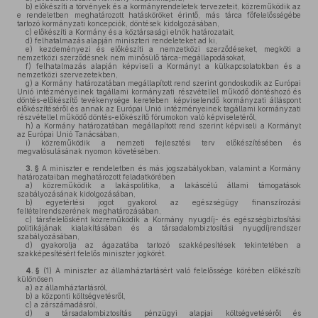
b)
előkészíti a törvények és a kormányrendeletek tervezeteit, közreműködik az
e rendeletben meghatározott hatásköröket érintő, más tárca főfelelősségébe
tartozó kormányzati koncepciók, döntések kidolgozásában,
c)
előkészíti a Kormány és a köztársasági elnök határozatait,
d)
felhatalmazás alapján miniszteri rendeleteket ad ki,
e)
kezdeményezi és előkészíti a nemzetközi szerződéseket, megköti a
nemzetközi szerződésnek nem minősülő tárca-megállapodásokat,
f)
felhatalmazás alapján képviseli a Kormányt a külkapcsolatokban és a
nemzetközi szervezetekben,
g)
a Kormány határozatában megállapított rend szerint gondoskodik az Európai
Unió intézményeinek tagállami kormányzati részvétellel működő döntéshozó és
döntés-előkészítő tevékenysége keretében képviselendő kormányzati álláspont
előkészítéséről és annak az Európai Unió intézményeinek tagállami kormányzati
részvétellel működő döntés-előkészítő fórumokon való képviseletéről,
h)
a Kormány határozatában megállapított rend szerint képviseli a Kormányt
az Európai Unió Tanácsában,
i)
közreműködik a nemzeti fejlesztési terv előkészítésében és
megvalósulásának nyomon követésében.
3. §
A miniszter e rendeletben és más jogszabályokban, valamint a Kormány
határozataiban meghatározott feladatkörében
a)
közreműködik a lakáspolitika, a lakáscélú állami támogatások
szabályozásának kidolgozásában,
b)
egyetértési jogot gyakorol az egészségügy finanszírozási
feltételrendszerének meghatározásában,
c)
társfelelősként közreműködik a Kormány nyugdíj- és egészségbiztosítási
politikájának kialakításában és a társadalombiztosítási nyugdíjrendszer
szabályozásában,
d)
gyakorolja az ágazatába tartozó szakképesítések tekintetében a
szakképesítésért felelős miniszter jogkörét.
4. §
(1)
A miniszter az államháztartásért való felelőssége körében előkészíti
különösen
a)
az államháztartásról,
b)
a központi költségvetésről,
c)
a zárszámadásról,
d)
a társadalombiztosítás pénzügyi alapjai költségvetéséről és