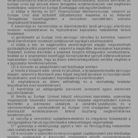
versenyszempontú ellenőrzésének hazai koordinálásáról, különös tekintettel az
európai uniós jogi aktusok állami támogatási rendelkezéseinek való megfelelés
biztosítására, valamint az Európai Bizottsággal való együttműködésre,
s)
ellátja a Norvég és EGT Finanszírozási Mechanizmussal, valamint az
Európai Unió által biztosított Előcsatlakozási Alapokkal és az Átmeneti
Támogatással összefüggésben a nemzetközi szerződésben számára
meghatározott feladatokat,
t)
koordinálja és harmonizálja az államháztartási belső pénzügyi ellenőrzési
rendszer működtetésével és fejlesztésével kapcsolatos hatáskörébe tartozó
feladatokat,
u)
gondoskodik az Európai Unió pénzügyi irányítási és kontrollra, valamint
belső ellenőrzésére vonatkozó szabályainak egységes alkalmazásáról,
v)
ellátja a köz- és magánszféra partnerségének alapján megvalósítható
gazdaságfejlesztési projektekkel, valamint a magántőke bevonásával kapcsolatos
feladatait, különös tekintettel a projektek központi költségvetési vonatkozásaira,
továbbá az e projektekkel összefüggő kormánydöntést igénylő előterjesztésekkel
kapcsolatban vizsgálja, hogy az állami kötelezettségvállalás mértéke megfelel-e
a jogszabályi követelményeknek.
(2)
A miniszter az adópolitikáért való felelőssége körében
a)
felelős a központi adók, vámok és járulékok, a társadalombiztosítás pénzügyi
alapjait, valamint a Munkaerő-piaci Alapot megillető járulékok és hozzájárulások
beszedéséért, azok kiutalásáért, folyósításáért és ellenőrzéséért,
b)
meghatározza az állami adóhatóság és a vámhatóság feladatai
teljesítésének éves követelményeit,
c)
koordinálja az adóigazgatás szervezeti rendszere egyes elemeinek
együttműködését,
d)
felelős az Európai Unióval kiépült vámunióval kapcsolatos, szakmailag
megalapozott, folyamatos vámharmonizációs feladatok végrehajtásáért, különös
tekintettel a származási szabályok, a vámérték-szabályozás és a
vámnómenklatúra szerkezetének az Európai Unió országaiban egységesen
alkalmazott rendelkezéseivel történő összhang megteremtésének
követelményére,
e)
irányítja a nemzetközi szabadkereskedelmi és integrációs feladatokból a
vámigazgatásra háruló együttműködési kötelezettségek végrehajtását,
25
f)
gyakorolja a méltányossági jogkört a Vám- és Pénzügyőrség hatáskörébe
utalt szabálysértési ügyekben.
(3)
A miniszter a számviteli és könyvvizsgálati szabályozásért való felelőssége
körében gondoskodik a könyvviteli szolgáltatást végzők nyilvántartásának