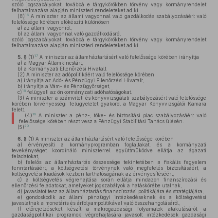
szóló jogszabályokat, továbbá e tárgykörökben törvény vagy kormányrendelet
felhatalmazása alapján miniszteri rendeleteket ad ki.
16
(8)
A miniszter az állami vagyonnal való gazdálkodás szabályozásáért való
felelőssége körében előkészíti különösen
a)
az állami vagyonról,
b)
az állami vagyonnal való gazdálkodásról
szóló jogszabályokat, továbbá e tárgykörökben törvény vagy kormányrendelet
felhatalmazása alapján miniszteri rendeleteket ad ki.
17
5. §
(1)
A miniszter az államháztartásért való felelőssége körében irányítja
a)
a Magyar Államkincstárt,
b)
a Kormányzati Ellenőrzési Hivatalt.
(2)
A miniszter az adópolitikáért való felelőssége körében
a)
irányítja az Adó- és Pénzügyi Ellenőrzési Hivatalt,
b)
irányítja a Vám- és Pénzügyőrséget,
18
c)
felügyeli az önkormányzati adóhatóságokat.
(3)
A miniszter a számviteli és könyvvizsgálati szabályozásért való felelőssége
körében törvényességi felügyeletet gyakorol a Magyar Könyvvizsgálói Kamara
felett.
19
(4)
A miniszter a pénz-, tőke- és biztosítási piac szabályozásáért való
felelőssége körében részt vesz a Pénzügyi Stabilitási Tanács ülésén.
20
(5)
6. §
(1)
A miniszter az államháztartásért való felelőssége körében
a)
érvényesíti a kormányprogramban foglaltakat, és a kormányzati
tevekénységet koordináló miniszterrel együttműködve ellátja az ágazati
feladatokat,
b)
felelős az államháztartás összessége tekintetében a fiskális fegyelem
fenntartásáért, a költségvetési törvénynek való megfelelés biztosításáért, a
költségvetési kiadások kézben tarthatóságának az érvényesítéséért,
c)
a költségvetés végrehajtása során ellátja mindazon finanszírozási és
ellenőrzési feladatokat, amelyeket jogszabályok a hatáskörébe utalnak,
d)
javaslatot tesz az államháztartás finanszírozási politikájára és stratégiájára,
e)
gondoskodik az állami pénzügyi intézkedéseknek és a költségvetési
javaslatnak a monetáris és árfolyampolitikával való összehangolásáról,
f)
előrejelzéseket készít a makrogazdasági folyamatok alakulásáról, a
gazdaságpolitikai programok végrehajtására javasolt intézkedések gazdasági