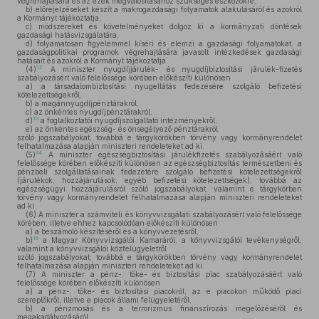
végrehajtására és az ezek megvalósításához szükséges eszközökre,
b)
előrejelzéseket készít a makrogazdasági folyamatok alakulásáról és azokról
a Kormányt tájékoztatja,
c)
módszereket és követelményeket dolgoz ki a kormányzati döntések
gazdasági hatásvizsgálatára,
d)
folyamatosan figyelemmel kíséri és elemzi a gazdasági folyamatokat, a
gazdaságpolitikai programok végrehajtására javasolt intézkedések gazdasági
hatásait és azokról a Kormányt tájékoztatja.
12
(4)
A miniszter nyugdíjjárulék- és nyugdíjbiztosítási járulék-fizetés
szabályozásért való felelőssége körében előkészíti különösen
a)
a társadalombiztosítási nyugellátás fedezésére szolgáló befizetési
kötelezettségekről,
b)
a magánnyugdíjpénztárakról,
c)
az önkéntes nyugdíjpénztárakról,
13
d)
a foglalkoztatói nyugdíjszolgáltató intézményekről,
e)
az önkéntes egészség- és önsegélyező pénztárakról
szóló jogszabályokat, továbbá e tárgykörökben törvény vagy kormányrendelet
felhatalmazása alapján miniszteri rendeleteket ad ki.
14
(5)
A miniszter egészségbiztosítási járulékfizetés szabályozásáért való
felelőssége körében előkészíti különösen az egészségbiztosítás természetbeni és
pénzbeli szolgáltatásainak fedezetére szolgáló befizetési kötelezettségekről
(járulékok, hozzájárulások, egyéb befizetési kötelezettségek), továbbá az
egészségügyi hozzájárulásról szóló jogszabályokat, valamint e tárgykörben
törvény vagy kormányrendelet felhatalmazása alapján miniszteri rendeleteket
ad ki.
(6)
A miniszter a számviteli és könyvvizsgálati szabályozásért való felelőssége
körében, illetve ehhez kapcsolódóan előkészíti különösen
a)
a beszámoló készítéséről és a könyvvezetésről,
15
b)
a Magyar Könyvvizsgálói Kamaráról, a könyvvizsgálói tevékenységről,
valamint a könyvvizsgálói közfelügyeletről
szóló jogszabályokat, továbbá e tárgykörökben törvény vagy kormányrendelet
felhatalmazása alapján miniszteri rendeleteket ad ki.
(7)
A miniszter a pénz-, tőke- és biztosítási piac szabályozásáért való
felelőssége körében előkészíti különösen
a)
a pénz-, tőke- és biztosítási piacokról, az e piacokon működő piaci
szereplőkről, illetve e piacok állami felügyeletéről,
b)
a pénzmosás és a terrorizmus finanszírozás megelőzéséről és
megakadályozásáról