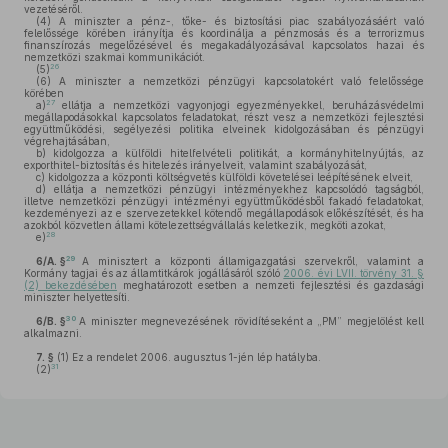
vezetéséről.
(4)
A miniszter a pénz-, tőke- és biztosítási piac szabályozásáért való
felelőssége körében irányítja és koordinálja a pénzmosás és a terrorizmus
finanszírozás megelőzésével és megakadályozásával kapcsolatos hazai és
nemzetközi szakmai kommunikációt.
26
(5)
(6)
A miniszter a nemzetközi pénzügyi kapcsolatokért való felelőssége
körében
27
a)
ellátja a nemzetközi vagyonjogi egyezményekkel, beruházásvédelmi
megállapodásokkal kapcsolatos feladatokat, részt vesz a nemzetközi fejlesztési
együttműködési, segélyezési politika elveinek kidolgozásában és pénzügyi
végrehajtásában,
b)
kidolgozza a külföldi hitelfelvételi politikát, a kormányhitelnyújtás, az
exporthitel-biztosítás és hitelezés irányelveit, valamint szabályozását,
c)
kidolgozza a központi költségvetés külföldi követelései leépítésének elveit,
d)
ellátja a nemzetközi pénzügyi intézményekhez kapcsolódó tagságból,
illetve nemzetközi pénzügyi intézményi együttműködésből fakadó feladatokat,
kezdeményezi az e szervezetekkel kötendő megállapodások előkészítését, és ha
azokból közvetlen állami kötelezettségvállalás keletkezik, megköti azokat,
28
e)
29
6/A. §
A minisztert a központi államigazgatási szervekről, valamint a
Kormány tagjai és az államtitkárok jogállásáról szóló
2006. évi LVII. törvény 31. §
(2) bekezdésében
meghatározott esetben a nemzeti fejlesztési és gazdasági
miniszter helyettesíti.
30
6/B. §
A miniszter megnevezésének rövidítéseként a „PM” megjelölést kell
alkalmazni.
7. §
(1)
Ez a rendelet 2006. augusztus 1-jén lép hatályba.
31
(2)