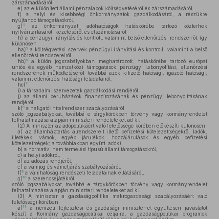
zárszámadásáról,
e)
az elkülönített állami pénzalapok költségvetéséről és zárszámadásáról,
f)
a helyi és kisebbségi önkormányzatok gazdálkodásáról, a részükre
nyújtandó támogatásokról,
4
g)
az önkormányzati adóhatóságok hatáskörébe tartozó közterhek
nyilvántartásáról, kezeléséről és elszámolásáról,
h)
a pénzügyi irányítás és kontroll, valamint belső ellenőrzési rendszerről, így
különösen
5
ha)
a költségvetési szervek pénzügyi irányítási és kontroll, valamint a belső
ellenőrzési rendszereiről,
6
hb)
a külön jogszabályokban meghatározott, hatáskörébe tartozó európai
uniós és egyéb nemzetközi támogatások pénzügyi lebonyolítási, ellenőrzési
rendszerének működtetéséről, továbbá azok kifizető hatósági, igazoló hatósági,
valamint ellenőrzési hatósági feladatairól,
7
hc)
i)
a társadalmi szervezetek gazdálkodási rendjéről,
j)
az állami beruházások finanszírozásának és pénzügyi lebonyolításának
rendjéről,
8
k)
a hallgatói hitelrendszer szabályozásáról,
szóló jogszabályokat, továbbá e tárgykörökben törvény vagy kormányrendelet
felhatalmazása alapján miniszteri rendeleteket ad ki.
(2)
A miniszter az adópolitikáért való felelőssége körében előkészíti különösen
a)
az államháztartás alrendszereit illető befizetési kötelezettségekről (adók,
illetékek, vámok, egyéb járulékok, hozzájárulások és egyéb befizetési
kötelezettségek; a továbbiakban együtt: adók),
b)
a normatív, nem termelési típusú állami támogatásokról,
c)
a helyi adókról,
d)
az adózás rendjéről,
e)
a vámjog és vámeljárás szabályozásáról,
9
f)
a vámhatóság rendészeti feladatainak ellátásáról,
10
g)
a szerencsejátékról
szóló jogszabályokat, továbbá e tárgykörökben törvény vagy kormányrendelet
felhatalmazása alapján miniszteri rendeleteket ad ki.
(3)
A miniszter a gazdaságpolitika makrogazdasági szabályozásáért való
felelősségi körében
11
a)
a nemzeti fejlesztési és gazdasági miniszterrel együttesen javaslatot
készít a Kormány gazdaságpolitikai céljaira, a gazdaságpolitikai programok