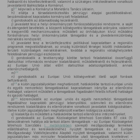
hatásairól és következtetéseiről, valamint a szükséges intézkedésekre vonatkozó
javaslatairól tájékoztatja a Kormányt,
21
g)
képviseli a Kormányt a Monetáris Tanács ülésein,
h)
ellátja a társadalombiztosítás pénzügyi alapjai gazdálkodásával,
beszámolásával kapcsolatos kormányzati feladatokat,
i)
gondoskodik az államadósság kezeléséről,
j)
javaslatot tesz a helyi önkormányzati forrásszabályozási rendszerre, a saját
és átengedett bevételek, a központi költségvetési támogatások arányára, valamint
a kiegyenlítő mechanizmusokra; működteti az önhibájukon kívül működési
forráshiányos helyi önkormányzatok támogatási és a jövedelemkülönbség
mérséklés rendszerét,
k)
javaslatot tesz a területfejlesztési politikával kapcsolatban a regionális
programok megvalósításának, az ország különböző térségei közötti indokolatlan
területi különbségek mérséklésének, továbbá a regionális válsághelyzetek
feloldásának pénzügyi eszközeire,
l)
gondoskodik a tevékenységi körébe tartozó feladatokkal összefüggő
statisztikai információs rendszer kialakításáról, működtetéséről és fejlesztéséről,
az Európai Unió által előírt statisztikai adatszolgáltatásról, annak
ellenőrizhetőségéről,
22
m)
n)
gondoskodik az Európai Unió költségvetését illető saját források
befizetéséről,
23
o)
a külön jogszabályokban meghatározott, hatáskörébe tartozó európai uniós
és egyéb nemzetközi támogatásokkal kapcsolatosan irányítja az ellenőrzési
hatóságot, valamint működteti a támogatások fogadásáért felelős kifizető hatóságot
és igazoló hatóságot,
24
p)
közreműködik az európai uniós és egyéb nemzetközi támogatások
fogadásához kapcsolódó pénzügyi lebonyolítási, számviteli és ellenőrzési
rendszerek kialakítására és ellenőrzésére vonatkozó javaslatok kidolgozásában,
illetve külön jogszabályban meghatározott esetben kidolgozza azokat,
q)
kialakítja és működteti a hatáskörébe tartozó ellenőrzési intézményeket,
r)
gondoskodik az Európai Közösségeket létrehozó Szerződés 87. cikk (1)
bekezdésének hatálya alá tartozó állami támogatások – az Európai Közösségeket
létrehozó Szerződés
I. mellékletében
szereplő mezőgazdasági termékek
előállításához és kereskedelméhez nyújtott támogatások és az Európai
Mezőgazdasági Vidékfejlesztési Alapból nyújtott támogatások, valamint külön
jogszabályban más miniszter feladatkörébe utalt támogatások kivételével –