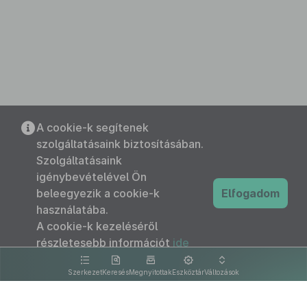
A cookie-k segítenek
szolgáltatásaink biztosításában.
Szolgáltatásaink
igénybevételével Ön
beleegyezik a cookie-k
Elfogadom
használatába.
A cookie-k kezeléséről
részletesebb információt
ide
kattintva olvashat.
Szerkezet
Keresés
Megnyitottak
Eszköztár
Változások