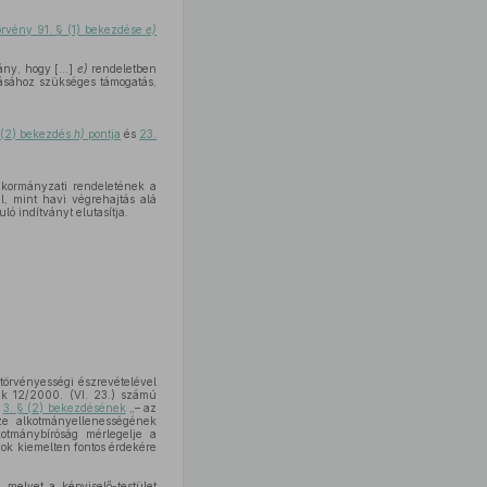
örvény 91. § (1) bekezdése
e)
ny, hogy [...]
e)
rendeletben
tásához szükséges támogatás,
 § (2) bekezdés
h)
pontja
és
23.
nkormányzati rendeletének a
, mint havi végrehajtás alá
 indítványt elutasítja.
 törvényességi észrevételével
ek 12/2000. (VI. 23.) számú
t
3. § (2) bekezdésének
„– az
ze alkotmányellenességének
kotmánybíróság mérlegelje a
yok kiemelten fontos érdekére
 melyet a képviselő-testület