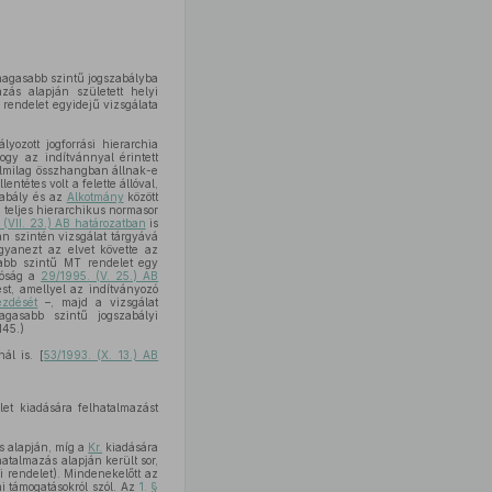
 magasabb szintű jogszabályba
zás alapján született helyi
 rendelet egyidejű vizsgálata
lyozott jogforrási hierarchia
ogy az indítvánnyal érintett
talmilag összhangban állnak-e
ntétes volt a felette állóval,
zabály és az
Alkotmány
között
 teljes hierarchikus normasor
(VII. 23.) AB határozatban
is
án szintén vizsgálat tárgyává
gyanezt az elvet követte az
sabb szintű MT rendelet egy
róság a
29/1995. (V. 25.) AB
t, amellyel az indítványozó
zdését
–, majd a vizsgálat
agasabb szintű jogszabályi
145.)
ál is. [
53/1993. (X. 13.) AB
et kiadására felhatalmazást
s alapján, míg a
Kr.
kiadására
hatalmazás alapján került sor,
i rendelet). Mindenekelőtt az
i támogatásokról szól. Az
1. §