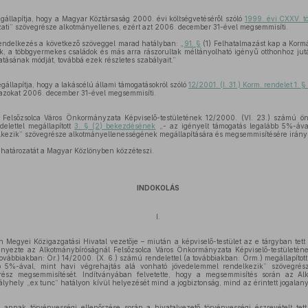
gállapítja, hogy a Magyar Köztársaság 2000. évi költségvetéséről szóló
1999. évi CXXV. t
ti” szövegrésze alkotmányellenes, ezért azt 2006. december 31-ével megsemmisíti.
endelkezés a következő szöveggel marad hatályban: „
91. §
(1) Felhatalmazást kap a Kormá
sok, a többgyermekes családok és más arra rászorultak méltányolható igényű otthonhoz ju
tásának módját, továbbá ezek részletes szabályait.”
állapítja, hogy a lakáscélú állami támogatásokról szóló
12/2001. (I. 31.) Korm. rendelet 1.
 azokat 2006. december 31-ével megsemmisíti.
 Felsőzsolca Város Önkormányzata Képviselő-testületének 12/2000. (VI. 23.) számú ö
elettel megállapított
3. § (2) bekezdésének
„- az igényelt támogatás legalább 5%-ával
kezik” szövegrésze alkotmányellenességének megállapítására és megsemmisítésére irányuló
 határozatát a Magyar Közlönyben közzéteszi.
INDOKOLÁS
I.
 Megyei Közigazgatási Hivatal vezetője – miután a képviselő-testület az e tárgyban tett
nyezte az Alkotmánybíróságnál Felsőzsolca Város Önkormányzata Képviselő-testületén
ovábbiakban: Ör.) 14/2000. (X. 6.) számú rendelettel (a továbbiakban: Örm.) megállapítot
bb 5%-ával, mint havi végrehajtás alá vonható jövedelemmel rendelkezik” szövegrés
rész megsemmisítését. Indítványában felvetette, hogy a megsemmisítés során az Al
lyhely „ex tunc” hatályon kívül helyezését mind a jogbiztonság, mind az érintett jogalan
annak törvényességi ellenőrzése során a hivatalvezető törvényességi észrevételt tett,