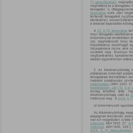
(1) bekezdésében
meghatáro
meghatározza a támogatási fa
támogatás” is. [Megjegyzen
bekezdése
ezek után megáll
térítendő támogatást nyújth
bővítéséhez, korszerűsítéséh
a lakással kapcsolatos költsé
A
23. § (2) bekezdése
tar
helyi támogatás odaítéléséne
önkormányzat rendeletben ál
szó, meghatározott helyi tá
folyósításával összefüggő e
házaspárokra nézve, akik sz
született meg. Bizonyos fe
megfizetéséhez kamatmentes
oldalán egyértelműen kötelez
3. Az Alkotmánybíróság 
ellátásának mikéntjét szabál
támogatások tekintetében ker
hatáskör szabályozási szint
határozatban
(ABH 2001, 31.)
továbbiakban: Jat.) 10. §
a)
p
elvileg lehetővé tette, h
Alkotmánybíróság utalt az
A
határozza meg.” A
44/A. § (
a)
önkormányzati ügyekben ö
Az Alkotmánybíróság megál
alapjognak tekintendő, amely
már ezt megelőzően is több 
határozat
, ABH 1993, 27.;
4/1
határozat
, ABH 1995, 396.].
44/A. § (1) bekezdésében