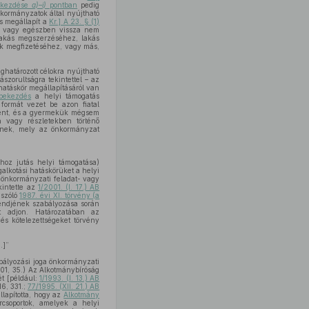
ekezdése
a)–i)
pontban
pedig
nkormányzatok által nyújtható
s megállapít a
Kr.] A 23. § (1)
en vagy egészben vissza nem
 lakás megszerzéséhez, lakás
nek megfizetéséhez, vagy más,
határozott célokra nyújtható
szorultságra tekintettel – az
hatáskör megállapításáról van
 bekezdés
a helyi támogatás
formát vezet be azon fiatal
nként, és a gyermekük mégsem
n vagy részletekben történő
etnek, mely az önkormányzat
shoz jutás helyi támogatása)
alkotási hatáskörüket a helyi
i önkormányzati feladat- vagy
kintette az
1/2001. (I. 17.) AB
 szóló
1987. évi XI. törvény (a
rendjének szabályozása során
st adjon. Határozatában az
és kötelezettségeket törvény
.]”
bályozási joga önkormányzati
001, 35.) Az Alkotmánybíróság
ét [például:
1/1993. (I. 13.) AB
6, 331.;
77/1995. (XII. 21.) AB
llapította, hogy az
Alkotmány
örcsoportok, amelyek a helyi