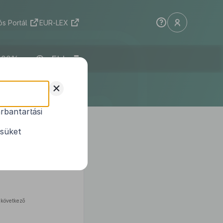
s Portál
EUR-LEX
ELI
+
rbantartási
ésüket
 következő