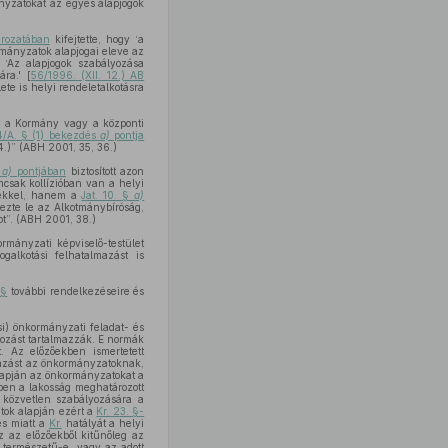
nyzatokat az egyes alapjogok
ározatában
kifejtette, hogy ‘a
rmányzatok alapjogai eleve az
: ‘Az alapjogok szabályozása
ra.' [
56/1996. (XII. 12.) AB
te is helyi rendeletalkotásra
y a Kormány vagy a központi
/A. § (1) bekezdés
a)
pontja
.)” (ABH 2001, 35, 36.)
§
a)
pontjában
biztosított azon
csak kollízióban van a helyi
sekkel, hanem a
Jat. 10. §
a)
gezte le az Alkotmánybíróság,
ot”. (ABH 2001, 38.)
rmányzati képviselő-testület
ogalkotási felhatalmazást is
 §
további rendelkezéseire és
si) önkormányzati feladat- és
yozást tartalmazzák. E normák
t. Az előzőekben ismertetett
mazást az önkormányzatoknak,
apján az önkormányzatokat a
ben a lakosság meghatározott
 közvetlen szabályozására a
atok alapján ezért a
Kr. 23. §-
és miatt a
Kr.
hatályát a helyi
 az előzőekből kitűnőleg az
i természetű-e, vagy az adott