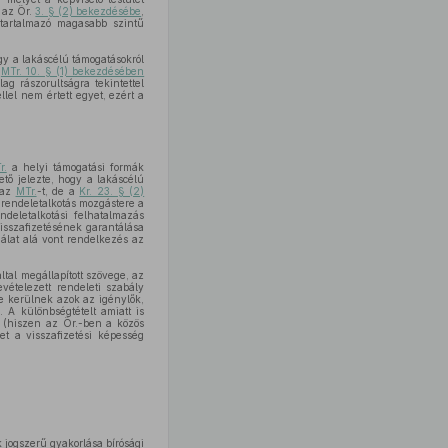
e az Ör.
3. § (2) bekezdésébe
,
t tartalmazó magasabb szintű
ogy a lakáscélú támogatásokról
z
MTr. 10. § (1) bekezdésében
ag rászorultságra tekintettel
lel nem értett egyet, ezért a
r.
a helyi támogatási formák
ető jelezte, hogy a lakáscélú
 az
MTr.
-t, de a
Kr. 23. § (2)
 rendeletalkotás mozgástere a
ndeletalkotási felhatalmazás
isszafizetésének garantálása
sgálat alá vont rendelkezés az
tal megállapított szövege, az
evételezett rendeleti szabály
e kerülnek azok az igénylők,
A különbségtételt amiatt is
a (hiszen az Ör.-ben a közös
et a visszafizetési képesség
 jogszerű gyakorlása bírósági