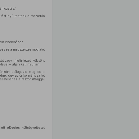
támogatás,”
tást nyújthatnak a rászoruló
eik viseléséhez.
vezés és a megszerzés módjától
át vagy hitelintézeti kölcsönt
lével – útján kell nyújtani.
sönként előlegezte meg, de a
etné, úgy az önkormányzattól
lesztéséhez a rászorultsággal
ett előzetes költségvetéssel