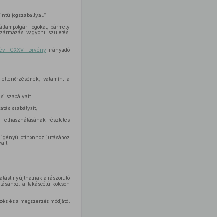
intű jogszabállyal.”
állampolgári jogokat, bármely
zármazás, vagyoni, születési
évi CXXV. törvény
irányadó
 ellenőrzésének, valamint a
i szabályait,
atás szabályait,
 felhasználásának részletes
 igényű otthonhoz jutásához
ait,
atást nyújthatnak a rászoruló
tásához, a lakáscélú kölcsön
vezés és a megszerzés módjától