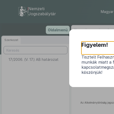
Nemzeti
Magyar 
Jogszabálytár
Ugrás
Oldalmenü
a
tartalomra
Szerkezet
Figyelem!
Tisztelt Felhasz
17/2006. (V. 17.) AB határozat
munkák miatt a 
kapcsolatmegsza
köszönjük!
Az Alkotmánybíróság jogsz