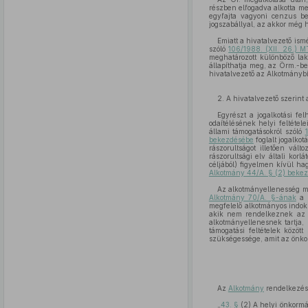
részben elfogadva alkotta m
egyfajta vagyoni cenzus bev
jogszabállyal, az akkor még 
Emiatt a hivatalvezető ismé
szóló
106/1988. (XII. 26.) M
meghatározott különböző laká
állapíthatja meg, az Örm.-be
hivatalvezető az Alkotmányb
2. A hivatalvezető szerint
Egyrészt a jogalkotási fe
odaítélésének helyi feltétel
állami támogatásokról szóló
bekezdésébe
foglalt jogalko
rászorultságot illetően vált
rászorultsági elv általi kor
céljából) figyelmen kívül hag
Alkotmány 44/A. § (2) beke
Az alkotmányellenesség má
Alkotmány 70/A. §-ának
a d
megfelelő alkotmányos indok
akik nem rendelkeznek az i
alkotmányellenesnek tartja,
támogatási feltételek közöt
szükségessége, amit az önkor
Az
Alkotmány
rendelkezés
„
43. §
(2) A helyi önkormá