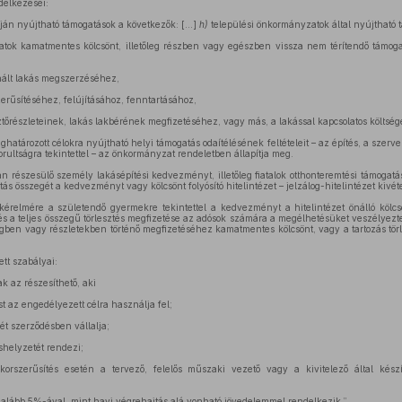
delkezései:
ján nyújtható támogatások a következők: [...]
h)
települési önkormányzatok által nyújtható 
tok kamatmentes kölcsönt, illetőleg részben vagy egészben vissza nem térítendő támoga
nált lakás megszerzéséhez,
erűsítéséhez, felújításához, fenntartásához,
ztőrészleteinek, lakás lakbérének megfizetéséhez, vagy más, a lakással kapcsolatos költség
határozott célokra nyújtható helyi támogatás odaítélésének feltételeit – az építés, a szer
orultságra tekintettel – az önkormányzat rendeletben állapítja meg.
n részesülő személy lakásépítési kedvezményt, illetőleg fiatalok otthonteremtési támogatás
ás összegét a kedvezményt vagy kölcsönt folyósító hitelintézet – jelzálog-hitelintézet kivéte
 kérelmére a születendő gyermekre tekintettel a kedvezményt a hitelintézet önálló kölc
s a teljes összegű törlesztés megfizetése az adósok számára a megélhetésüket veszélyezt
egben vagy részletekben történő megfizetéséhez kamatmentes kölcsönt, vagy a tartozás tör
ett szabályai:
 az részesíthető, aki
st az engedélyezett célra használja fel;
ét szerződésben vállalja;
shelyzetét rendezi;
, korszerűsítés esetén a tervező, felelős műszaki vezető vagy a kivitelező által készít
egalább 5%-ával, mint havi végrehajtás alá vonható jövedelemmel rendelkezik.”