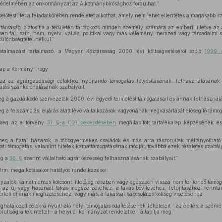
védelmében az önkormányzat az Alkotmánybírósághoz fordulhat.”
előtestület a feladatkörében rendeletet alkothat, amely nem lehet ellentétes a magasabb sz
ársaság biztosítja a területén tartózkodó minden személy számára az emberi, illetve az 
n faj, szín, nem, nyelv, vallás, politikai vagy más vélemény, nemzeti vagy társadalmi s
különbségtétel nélkül.”
talmazást tartalmazó, a Magyar Köztársaság 2000. évi költségvetéséről szóló
1999. 
kap a Kormány, hogy
a az agrárgazdasági célokhoz nyújtandó támogatás folyósításának, felhasználásának,
nálás szankcionálásának szabályait,
g a gazdálkodó szervezetek 2000. évi egyedi termelési támogatásait és annak felhasználás
g a felszámolási eljárás alatt lévő vállalkozások vagyonának megvásárlását elősegítő támog
 meg az e törvény
31. §-a (12) bekezdésében
megállapított tartalékalap képzésének és
meg a fiatal házasok, a többgyermekes családok és más arra rászorultak méltányolható
i támogatás, valamint hitelek kamattámogatásának módját, továbbá ezek részletes szabály
eg a
36. §
szerint vállalható agrárkezesség felhasználásának szabályait.”
Örm. megalkotásakor hatályos rendelkezései:
yzatok kamatmentes kölcsönt, illetőleg részben vagy egészben vissza nem térítendő támog
, az új vagy használt lakás megszerzéséhez, a lakás bővítéséhez, felújításához, fenntar
bérleti díjának megfizetéséhez, vagy más, a lakással kapcsolatos költség viseléséhez.
határozott célokra nyújtható helyi támogatás odaítélésének feltételeit – az építés, a szer
orultságra tekintettel – a helyi önkormányzat rendeletben állapítja meg.”