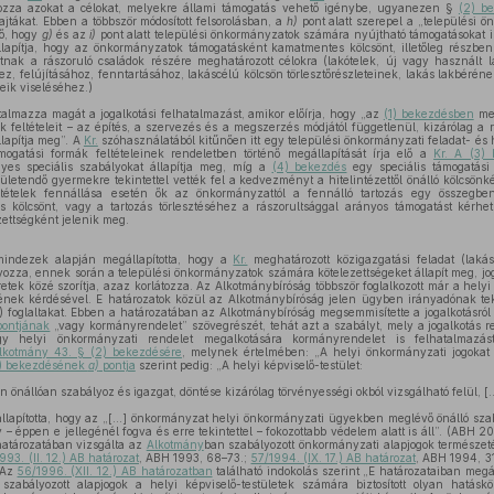
zza azokat a célokat, melyekre állami támogatás vehető igénybe, ugyanezen §
(2) b
jtákat. Ebben a többször módosított felsorolásban, a
h)
pont alatt szerepel a „települési ö
dő, hogy
g)
és az
i)
pont alatt települési önkormányzatok számára nyújtható támogatásokat i
apítja, hogy az önkormányzatok támogatásként kamatmentes kölcsönt, illetőleg részb
atnak a rászoruló családok részére meghatározott célokra (lakótelek, új vagy használt
ez, felújításához, fenntartásához, lakáscélú kölcsön törlesztőrészleteinek, lakás lakbéré
geik viseléséhez.)
talmazza magát a jogalkotási felhatalmazást, amikor előírja, hogy „az
(1) bekezdésben
meg
k feltételeit – az építés, a szervezés és a megszerzés módjától függetlenül, kizárólag a rá
lapítja meg”. A
Kr.
szóhasználatából kitűnően itt egy települési önkormányzati feladat- és 
mogatási formák feltételeinek rendeletben történő megállapítását írja elő a
Kr. A (3)
gyes speciális szabályokat állapítja meg, míg a
(4) bekezdés
egy speciális támogatási 
ületendő gyermekre tekintettel vették fel a kedvezményt a hitelintézettől önálló kölcsö
ltételek fennállása esetén ők az önkormányzattól a fennálló tartozás egy összegbe
 kölcsönt, vagy a tartozás törlesztéséhez a rászorultsággal arányos támogatást kérh
ettségként jelenik meg.
mindezek alapján megállapította, hogy a
Kr.
meghatározott közigazgatási feladat (laká
yozza, ennek során a települési önkormányzatok számára kötelezettségeket állapít meg, jog
etek közé szorítja, azaz korlátozza. Az Alkotmánybíróság többször foglalkozott már a hely
jének kérdésével. E határozatok közül az Alkotmánybíróság jelen ügyben irányadónak te
 foglaltakat. Ebben a határozatában az Alkotmánybíróság megsemmisítette a jogalkotásról
ontjának
„vagy kormányrendelet” szövegrészét, tehát azt a szabályt, mely a jogalkotás 
ogy helyi önkormányzati rendelet megalkotására kormányrendelet is felhatalmazá
lkotmány 43. § (2) bekezdésére
, melynek értelmében: „A helyi önkormányzati jogokat 
1) bekezdésének
a)
pontja
szerint pedig: „A helyi képviselő-testület:
nállóan szabályoz és igazgat, döntése kizárólag törvényességi okból vizsgálható felül, [..
lapította, hogy az „[...] önkormányzat helyi önkormányzati ügyekben meglévő önálló sza
 – éppen e jellegénél fogva és erre tekintettel – fokozottabb védelem alatt is áll”. (ABH 2
határozatában vizsgálta az
Alkotmány
ban szabályozott önkormányzati alapjogok természet
993. (II. 12.) AB határozat
, ABH 1993, 68–73.;
57/1994. (IX. 17.) AB határozat
, ABH 1994, 31
 Az
56/1996. (XII. 12.) AB határozatban
található indokolás szerint „E határozataiban megá
szabályozott alapjogok a helyi képviselő-testületek számára biztosított olyan hatásk