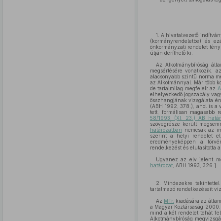
1. A hivatalvezető indítvá
(kormányrendeletbe) és ez
önkormányzati rendelet tényl
útján deríthető ki.
Az Alkotmánybíróság álla
megsértésére vonatkozik, az
alacsonyabb szintű norma mel
az Alkotmánnyal. Már több kor
de tartalmilag megfelelt az
A
elhelyezkedő jogszabály vagy
összhangjának vizsgálata érd
(ABH 1992, 378.), ahol is a 
tett, formálisan magasabb 
58/1993. (XI. 23.) AB határ
szövegrésze került megsemm
határozatban
nemcsak az ind
szerint a helyi rendelet e
eredményeképpen a törvény
rendelkezést és elutasította
Ugyanez az elv jelent me
határozat
, ABH 1993, 326.]
2. Mindezekre tekintette
tartalmazó rendelkezéseit vi
Az
MTr.
kiadására az állam
a Magyar Köztársaság 2000. é
mind a két rendelet tehát fe
Alkotmánybíróság megvizsgá