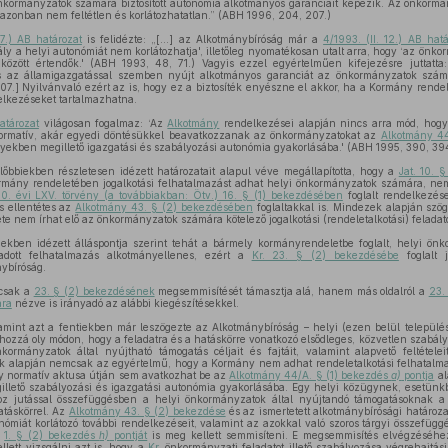
ormányzatok számára biztosított autonómia alkotmányos garanciáit képezik. Az önkormá
azonban nem feltétlen és korlátozhatatlan.” (ABH 1996, 204, 207.)
17.) AB határozat
is felidézte: „[...] az Alkotmánybíróság már a
4/1993. (II. 12.) AB hat
ly a helyi autonómiát nem korlátozhatja', illetőleg nyomatékosan utalt arra, hogy ‘az önko
 között értendők.' (ABH 1993, 48, 71.) Vagyis ezzel egyértelműen kifejezésre juttatta
 az államigazgatással szemben nyújt alkotmányos garanciát az önkormányzatok számá
7.] Nyilvánvaló ezért az is, hogy ez a biztosíték enyészne el akkor, ha a Kormány rendele
elkezéseket tartalmazhatna.
atározat
világosan fogalmaz: ‘Az
Alkotmány
rendelkezései alapján nincs arra mód, hog
normatív, akár egyedi döntésükkel beavatkozzanak az önkormányzatokat az
Alkotmány 44
ekben megillető igazgatási és szabályozási autonómia gyakorlásába.' (ABH 1995, 390, 394
őbbiekben részletesen idézett határozatait alapul véve megállapította, hogy a
Jat. 10. 
ormány rendeletében jogalkotási felhatalmazást adhat helyi önkormányzatok számára, nem
0. évi LXV. törvény (a továbbiakban: Ötv.) 16. § (1) bekezdésében
foglalt rendelkezé
s ellentétes az
Alkotmány 43. § (2) bekezdésében
foglaltakkal is. Mindezek alapján szö
te nem írhat elő az önkormányzatok számára kötelező jogalkotási (rendeletalkotási) feladat
ekben idézett álláspontja szerint tehát a bármely kormányrendeletbe foglalt, helyi önko
 adott felhatalmazás alkotmányellenes, ezért a
Kr. 23. § (2) bekezdésébe
foglalt j
ybíróság.
csak a
23. § (2) bekezdésének
megsemmisítését támasztja alá, hanem más oldalról a
23.
ára
nézve is irányadó az alábbi kiegészítésekkel.
 amint azt a fentiekben már leszögezte az Alkotmánybíróság – helyi (ezen belül települé
ozzá oly módon, hogy a feladatra és a hatáskörre vonatkozó elsődleges, közvetlen szabál
rmányzatok által nyújtható támogatás céljait és fajtáit, valamint alapvető feltételei
ok alapján nemcsak az egyértelmű, hogy a Kormány nem adhat rendeletalkotási felhatal
 normatív aktusa útján sem avatkozhat be az
Alkotmány 44/A. § (1) bekezdés
a)
pontja
al
llető szabályozási és igazgatási autonómia gyakorlásába. Egy helyi közügynek, esetünk
shoz jutással összefüggésben a helyi önkormányzatok által nyújtandó támogatásoknak a
táskörrel. Az
Alkotmány 43. § (2) bekezdése
és az ismertetett alkotmánybírósági határoz
nómiát korlátozó további rendelkezéseit, valamint az azokkal való szoros tárgyi összefügg
ó
1. § (2) bekezdés
h)
pontját
is meg kellett semmisíteni. E megsemmisítés elvégzéséhez
lett vizsgálni azt is, hogy a
Kr.
önkormányzati feladatot illető szabályozása végrehajtás