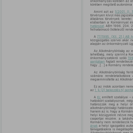
önkormányzás körében az önk
körében megillető autonómia 
Amint azt az
1/2001. (I. 
törvényen kívül más jogszabá
általános törvények keretei
elsősorban a Kormánnyal és
határozat
, ABH 1996, 204, 20
felhatalmazó (kötelező) rend
A
77/1995. (XII. 21.) AB h
közigazgatás szervei akár 
alapján az önkormányzati ügy
Az Alkotmánybíróság az el
lehetőség, mely szerint a K
önkormányzatokról szóló
199
pontjában
foglalt rendelkezé
hogy „[...] a Kormány rendele
Az Alkotmánybíróság fenti
számára rendeletalkotásra
megsemmisítette az Alkotmán
Ez az indok azonban nem
az
1. § (2) bekezdés
h)
pontj
A
Kr.
említett szabályai –
hatáskört szabályoznak, mégh
határozzák meg a helyi önko
alkotmánybírósági határozat
hanem az is, hogy a Kormány
helyi közügyekre nézve megi
csoportjai részére, a laká
Kormány nem rendelkezik ha
ának
a helyi igazgatási auto
támogatásokra is megállapít
Alkotmánybíróságnak meg kel