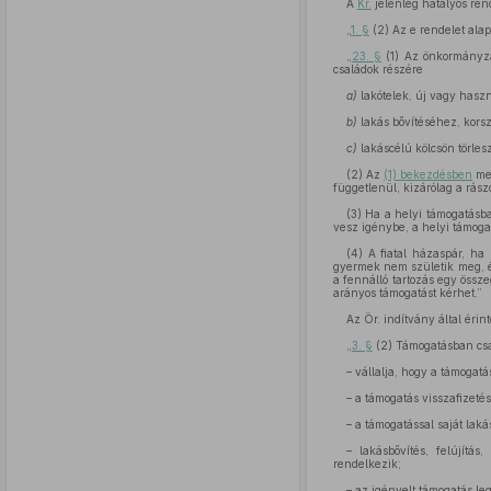
A
Kr.
jelenleg hatályos ren
„
1. §
(2) Az e rendelet alap
„
23. §
(1) Az önkormányza
családok részére
a)
lakótelek, új vagy hasz
b)
lakás bővítéséhez, korsz
c)
lakáscélú kölcsön törles
(2) Az
(1) bekezdésben
meg
függetlenül, kizárólag a rász
(3) Ha a helyi támogatásba
vesz igénybe, a helyi támogat
(4) A fiatal házaspár, ha
gyermek nem születik meg, é
a fennálló tartozás egy össz
arányos támogatást kérhet.”
Az Ör. indítvány által érint
„
3. §
(2) Támogatásban csak
– vállalja, hogy a támogatá
– a támogatás visszafizetés
– a támogatással saját laká
– lakásbővítés, felújítás
rendelkezik;
– az igényelt támogatás l