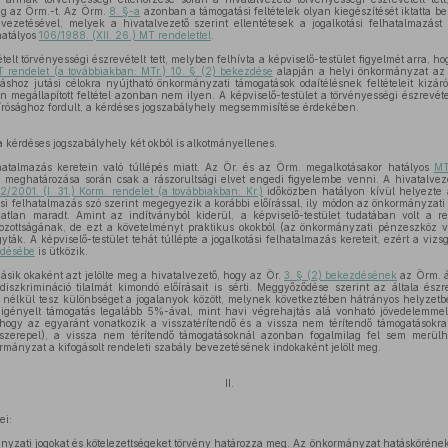
eg az Örm.-t. Az Örm.
8. §-a
azonban a támogatási feltételek olyan kiegészítését iktatta b
ezetésével, melyek a hivatalvezető szerint ellentétesek a jogalkotási felhatalmazás
hatályos
106/1988. (XII. 26.) MT rendelettel
.
telt törvényességi észrevételt tett, melyben felhívta a képviselő-testület figyelmét arra, h
T rendelet (a továbbiakban: MTr.) 10. § (2) bekezdése
alapján a helyi önkormányzat a
shoz jutási célokra nyújtható önkormányzati támogatások odaítélésnek feltételeit kizáról
n megállapított feltétel azonban nem ilyen. A képviselő-testület a törvényességi észrevétel
írósághoz fordult, a kérdéses jogszabályhely megsemmisítése érdekében.
 a kérdéses jogszabályhely két okból is alkotmányellenes.
lhatalmazás keretein való túllépés miatt. Az Ör. és az Örm. megalkotásakor hatályos
MT
ei meghatározása során csak a rászorultsági elvet engedi figyelembe venni. A hivatalvez
12/2001. (I. 31.) Korm. rendelet (a továbbiakban: Kr.)
időközben hatályon kívül helyezte
tási felhatalmazás szó szerint megegyezik a korábbi előírással, ily módon az önkormányzati
ozatlan maradt. Amint az indítványból kiderül, a képviselő-testület tudatában volt a re
látozottságának, de ezt a követelményt praktikus okokból (az önkormányzati pénzeszköz v
yták. A képviselő-testület tehát túllépte a jogalkotási felhatalmazás kereteit, ezért a viz
zdésébe
is ütközik.
sik okaként azt jelölte meg a hivatalvezető, hogy az Ör.
3. § (2) bekezdésének
az Örm. ál
iszkrimináció tilalmát kimondó előírásait is sérti. Meggyőződése szerint az általa észr
 nélkül tesz különbséget a jogalanyok között, melynek következtében hátrányos helyzetb
gényelt támogatás legalább 5%-ával, mint havi végrehajtás alá vonható jövedelemmel. 
 hogy az egyaránt vonatkozik a visszatérítendő és a vissza nem térítendő támogatásokr
t szerepel), a vissza nem térítendő támogatásoknál azonban fogalmilag fel sem merülh
mányzat a kifogásolt rendeleti szabály bevezetésének indokaként jelölt meg.
II.
ei:
nyzati jogokat és kötelezettségeket törvény határozza meg. Az önkormányzat hatáskörének