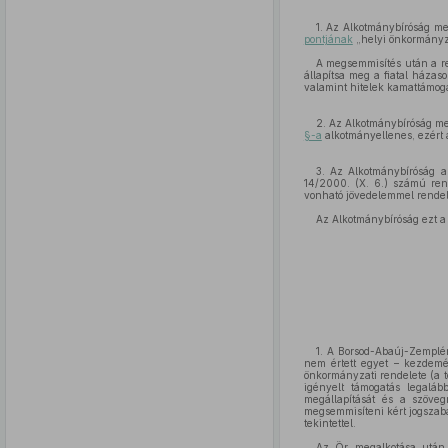
1. Az Alkotmánybíróság me
pontjának
„helyi önkormányza
A megsemmisítés után a r
állapítsa meg a fiatal háza
valamint hitelek kamattámoga
2. Az Alkotmánybíróság meg
§-a
alkotmányellenes, ezért
3. Az Alkotmánybíróság a
14/2000. (X. 6.) számú rend
vonható jövedelemmel rendel
Az Alkotmánybíróság ezt a
1. A Borsod-Abaúj-Zemplén
nem értett egyet – kezdemé
önkormányzati rendelete (a t
igényelt támogatás legalá
megállapítását és a szöveg
megsemmisíteni kért jogszabá
tekintettel.
Az Ör. megalkotása után, 