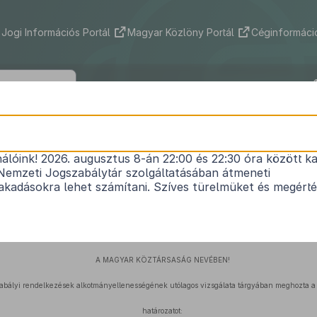
Jogi Információs Portál
Magyar Közlöny Portál
Céginformáció
1
17/2006. (V. 17.) AB határozat
nálóink! 2026. augusztus 8-án 22:00 és 22:30 óra között ka
Nemzeti Jogszabálytár szolgáltatásában átmeneti
kadásokra lehet számítani. Szíves türelmüket és megért
Hatályos: 2006. 05. 17. – 2013. 03. 31.
A MAGYAR KÖZTÁRSASÁG NEVÉBEN!
abályi rendelkezések alkotmányellenességének utólagos vizsgálata tárgyában meghozta a
határozatot: