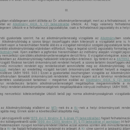
III.
nyában elsődlegesen azért állította az Ör. alkotmányellenességét, mert az a felhatalmazó,
által az
Alkotmány 44/A. § (2) bekezdésébe
ütközik. Az, hogy valamely felhatalma
egesen ütközik-e a felhatalmazó jogszabályba, csak a felhatalmazó jogszabály és a helyi
ndó gyakorlata szerint, ha az alkotmányellenesség vizsgálata az
Alkotmány
ban szabá
 Alkotmánybíróság a szoros tárgyi összefüggés okán kiterjeszti a vizsgálatot arra is, h
lett vajon a hierarchiában felette álló és a vizsgálat mércéjéül szolgáló jogszabályok tar
ábbi alkotmánybírósági eljárásban előfordult, hogy a legalsó szintű jogszabály formailag elle
lkotmány
nak. Ilyen esetben a jogforrási hierarchiában az indítvány alapján vizsgált jogs
 nemzetközi szerződés alkotmányellenességére derült fény. E vizsgálat elvégzése, azaz a
ekében az Alkotmánybíróság hatáskörét kiterjesztően értelmezi. Így történt ez a
44/1992. 
vizsgált fővárosi kerületi önkormányzati rendelet helyett, a szoros tartalmi összefüggés ok
rendű miniszteri rendelet egy rendelkezését semmisítette meg az Alkotmánybíróság. U
ozat
, melyben az eredetileg vizsgált kerületi önkormányzati rendelet helyett a maga
isítésre (ABH 1993, 503.) Ezzel a gyakorlattal összhangban vizsgálta az Alkotmánybí
ítványban támadott önkormányzati rendeletet, hanem éppen azt a törvényi rendelkezés
llentétes szabályozást tartalmaz – megsértve ezáltal az
Alkotmány 44/A. § (2) beke
i rendelkezés tartalmi alkotmányellenességét megállapítva megsemmisítette a m
 a helyi rendelet alkotmányellenességének megállapítására irányuló indítványt. (ABH 1995, 
g nemzetközi kötelezettségbe ütköző belső jogi norma alkotmányosságának vizsgálatán
l az Alkotmánybíróság elsőként az
MTr.
-nek és a
Kr.
-nek a helyi önkormányzati rendel
zsgálta meg. Ennek során a következőket állapította meg.
i pénzügyekről szóló
1979. évi II. törvény 8. §-ának (1) bekezdésében
foglalt felhatalmazá
vi költségvetéséről szóló
1999. évi CXXV. törvény 91. § (1) bekezdése
e)
pontjában
írt fel
lhatalmazáson nyugvó kormányrendelet (illetve azzal azonos szinten álló minisztertanács
lta a
Kr.
-be foglalt felhatalmazás tartalmát és jellegét. A
Kr.
címe szerint a lakáscélú állam