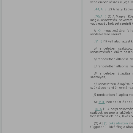
védelemben részesül, jogai 
„
44/A. §
(2) A helyi képvis
„
70/A. §
(1) A Magyar Közt
megkülönböztetés, nevezetese
vagy egyéb helyzet szerinti 
A
Kr.
megalkotására felha
rendelkezése szerint:
„
91. §
(1) Felhatalmazást 
a)
rendeletben szabályozz
rendeltetéstől eltérő felhasz
b)
rendeletben állapítsa me
c)
rendeletben állapítsa me
d)
rendeletben állapítsa
szabályait,
e)
rendeletben állapítsa 
szükséges helyi önkormányzat
f)
rendeletben állapítsa m
Az
MTr.
-nek az Ör. és az 
„
10. §
(1) A helyi önkormán
családok részére a lakótelek
törlesztőrészleteinek, lakás 
(2) Az
(1) bekezdésben
meg
függetlenül, kizárólag a rász