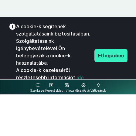
A cookie-k segítenek
szolgáltatásaink biztosításában.
Szolgáltatásaink
igénybevételével Ön
beleegyezik a cookie-k
Elfogadom
használatába.
A cookie-k kezeléséről
részletesebb információt
ide
kattintva olvashat.
Szerkezet
Keresés
Megnyitottak
Eszköztár
Változások