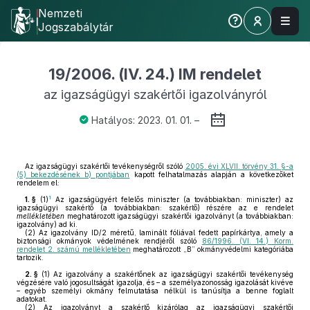
Nemzeti
Jogszabálytár
19/2006. (IV. 24.) IM rendelet
az igazságügyi szakértői igazolványról
Hatályos: 2023. 01. 01. –
Az igazságügyi szakértői tevékenységről szóló
2005. évi XLVII. törvény 31. §-a
(5) bekezdésének b) pontjában
kapott felhatalmazás alapján a következőket
rendelem el:
1
1. §
(1)
Az igazságügyért felelős miniszter (a továbbiakban: miniszter) az
igazságügyi szakértő (a továbbiakban: szakértő) részére az e rendelet
mellékletében
meghatározott igazságügyi szakértői igazolványt (a továbbiakban:
igazolvány) ad ki.
(2)
Az igazolvány ID/2 méretű, laminált fóliával fedett papírkártya, amely a
biztonsági okmányok védelmének rendjéről szóló
86/1996. (VI. 14.) Korm.
rendelet 2. számú mellékletében
meghatározott „B” okmányvédelmi kategóriába
tartozik.
2. §
(1)
Az igazolvány a szakértőnek az igazságügyi szakértői tevékenység
végzésére való jogosultságát igazolja, és – a személyazonosság igazolását kivéve
– egyéb személyi okmány felmutatása nélkül is tanúsítja a benne foglalt
adatokat.
(2)
Az igazolványt a szakértő kizárólag az igazságügyi szakértői