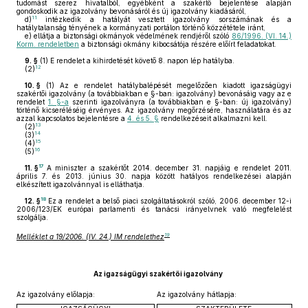
tudomást szerez hivatalból, egyébként a szakértő bejelentése alapján
gondoskodik az igazolvány bevonásáról és új igazolvány kiadásáról,
11
d)
intézkedik a hatályát vesztett igazolvány sorszámának és a
hatálytalanság tényének a kormányzati portálon történő közzététele iránt,
e)
ellátja a biztonsági okmányok védelmének rendjéről szóló
86/1996. (VI. 14.)
Korm. rendeletben
a biztonsági okmány kibocsátója részére előírt feladatokat.
9. §
(1)
E rendelet a kihirdetését követő 8. napon lép hatályba.
12
(2)
10. §
(1)
Az e rendelet hatálybalépését megelőzően kiadott igazságügyi
szakértői igazolvány (a továbbiakban e §-ban: igazolvány) bevonásáig vagy az e
rendelet
1. §-a
szerinti igazolványra (a továbbiakban e §-ban: új igazolvány)
történő kicseréléséig érvényes. Az igazolvány megőrzésére, használatára és az
azzal kapcsolatos bejelentésre a
4. és 5. §
rendelkezéseit alkalmazni kell.
13
(2)
14
(3)
15
(4)
16
(5)
17
11. §
A miniszter a szakértőt 2014. december 31. napjáig e rendelet 2011.
április 7. és 2013. június 30. napja között hatályos rendelkezései alapján
elkészített igazolvánnyal is elláthatja.
18
12. §
Ez a rendelet a belső piaci szolgáltatásokról szóló, 2006. december 12-i
2006/123/EK európai parlamenti és tanácsi irányelvnek való megfelelést
szolgálja.
19
Melléklet a 19/2006. (IV. 24.) IM rendelethez
Az igazságügyi szakértői igazolvány
Az igazolvány előlapja:
Az igazolvány hátlapja: