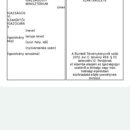
IGAZSÁGÜGYI
SZAKTERÜLETE:
MINISZTÉRIUM
címer
IGAZSÁGÜG
YI
SZAKÉRTŐI
IGAZOLVÁN
Y
(neve)
(anyja neve)
(igazolvány
kép)
(szül. hely, idő)
(nyilvántartási szám)
(igazolvány sorszáma)
A Büntető Törvénykönyvről szóló
2012. évi C. törvény 459. § (1)
bekezdés 12. Pontjának
e) alpontja alapján az igazságügyi
szakértő a bírósági vagy más
hatósági eljárásban
közfeladatot ellátó személynek
minősül.