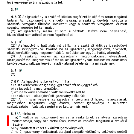
tevékenysége során használhatja fel.
2
3. §
4. §
(1)
Az igazolványt a szakértő köteles megőrizni és eljárása során magánál
tartani. Az igazolványt a kirendelő hatóság, a szakértő ügyfele, továbbá a
szakértői vizsgálat tűrésére kötelezett vagy a szakértői vizsgálattal érintett
személy kérésére fel kell mutatni.
(2)
Az igazolvány másra át nem ruházható, letétbe nem helyezhető,
biztosítékul nem adható és nem fogadható el.
3
5. §
(1)
4
(2)
Az igazolvány hatálytalanná válik, ha a szakértőt törlik az igazságügyi
szakértői névjegyzékből, továbbá ha az igazolvány megrongálódott, elveszett,
eltulajdonították vagy megsemmisült (a továbbiakban együtt: hatálytalanság).
5
(3)
A szakértő köteles az igazolvány megrongálódását, elvesztését,
eltulajdonítását, megsemmisülését és az igazolványban feltüntetett adatokban
bekövetkezett változás tényét haladéktalanul bejelenteni a miniszternek.
6
6. §
(1)
7
(2)
7. §
(1)
Az igazolványt be kell vonni, ha
a)
a szakértőt törlik az igazságügyi szakértői névjegyzékből,
b)
az igazolvány megrongálódott,
c)
az igazolvány adataiban változás következett be,
d)
az elveszett, eltulajdonított igazolvány előkerült.
8
(2)
A miniszter részére az igazolvány bevonásáról hozott határozatának
megfelelően megküldött vagy átadott, bevont igazolványt a miniszter
szabályzatában foglaltak szerint meg kell semmisíteni.
9
8. §
A miniszter
10
a)
kiállítja az igazolványt, és azt a szakértőnek az átvétel igazolása
mellett átadja, vagy azt postai úton, hivatalos iratként megküldi a szakértő
részére,
b)
nyilvántartást vezet a kiállított igazolványokról,
c)
ha új igazolvány kiadásának alapjául szolgáló körülmény bekövetkezéséről