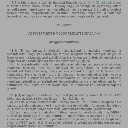
17. §
A hitelintézet a számla típusától függetlenül a
16. § (1) bekezdésében
felsorolt fizetési módok közül – törvény vagy pénzforgalmi jogszabály eltérő
rendelkezése hiányában – nem tagadhatja meg az egyszerű átutalás, továbbá
belföldi fizetési forgalomban az azonnali beszedési megbízás, a határidős
beszedési megbízás és a készpénzfizetésre szóló megbízás befogadását.
VI. Fejezet
AZ EGYES FIZETÉSI MÓDOK RÉSZLETES SZABÁLYAI
Az egyszerű átutalás
18. §
(1)
Az egyszerű átutalási megbízással a megbízó megbízza a
hitelintézetet, hogy bankszámlája terhére meghatározott összeget utaljon át
(számoljon el) a jogosult bankszámlája javára. Az egyszerű átutalási megbízást a
megbízó a bankszámláját vezető hitelintézethez nyújtja be.
(2)
A hitelintézettel történő megállapodás alapján az egyszerű átutalási
megbízás terhelési nap feltüntetésével is benyújtható. A számlavezető
hitelintézet határozza meg, hogy milyen időszakra fogad el terhelési nap
megjelölést. Ha a terhelési nap a ténylegesen teljesíthetőnél korábbi, vagy a
számlavezető hitelintézet által előírt időszakon túli napot tartalmaz, a fizetési
megbízás teljesítését a hitelintézet visszautasíthatja. Ha a terhelési nap banki
szünnapra esik, akkor az azt követő banki munkanapot kell terhelési napnak
tekinteni.
19. §
(1)
Az egyszerű átutalási megbízást (nyomtatvány száma: PFNY 10, PFNY
20) a megbízónak a következők szerint kell kiállítania:
a)
az erre a célra rendszeresített rovatokban kell feltüntetni a megbízó és a
jogosult számlatulajdonos nevét (szükség esetén rövidített formában, legfeljebb
27, illetve 32 karakter terjedelemben), valamint pénzforgalmi jelzőszámát,
b)
ha a megbízó az átutalást a VIBER-en keresztül kéri továbbítani, a „VIBER”
jelzésű mezőben egy X-et kell feltüntetni; amennyiben a megbízó a VIBER-nek
külön mezőt nem tartalmazó nyomtatványon adja meg az átutalási megbízást,
akkor a VIBER útján történő teljesítés jelölését a számlavezető hitelintézet által
meghatározott módon kell feltüntetni,