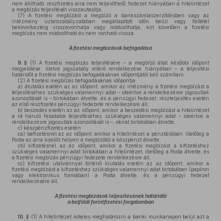
nem állítható, részfizetés arra nem teljesíthető, fedezet hiányában a hitelintézet
a megbízás teljesítését visszautasítja.
(7)
A fizetési megbízást a megbízó a bankszámlaszerződésben vagy az
intézmény üzletszabályzatában megállapított időn belül vagy feltétel
bekövetkeztéig visszavonhatja vagy módosíthatja, ezt követően a fizetési
megbízás nem módosítható és nem vonható vissza.
A fizetési megbízások befogadása
9. §
(1)
A fizetési megbízás teljesítésére – a megbízó által későbbi időpont
megjelölése, illetve jogszabály eltérő rendelkezése hiányában – a teljesítési
határidőt a fizetési megbízás befogadásának időpontjától kell számítani.
(2)
A fizetési megbízás befogadásának időpontja:
a)
átutalás esetén az az időpont, amikor az intézmény a fizetési megbízást a
teljesítéséhez szükséges valamennyi adat – ideértve a rendelkezésre jogosultak
azonosítását is – birtokában átvette, és a pénzügyi fedezet, részteljesítés esetén
az első részfizetés pénzügyi fedezete rendelkezésre áll,
b)
beszedés esetén az az időpont, amikor a beszedési megbízást a hitelintézet
a rá háruló feladatok teljesítéséhez szükséges valamennyi adat – ideértve a
rendelkezésre jogosultak azonosítását is –, okirat birtokában átvette,
c)
készpénzfizetés esetén
ca)
befizetésnél az az időpont, amikor a hitelintézet a pénztárában, illetőleg a
Posta az arra kijelölt helyen a megbízótól a készpénzt átvette,
cb)
kifizetésnél az az időpont, amikor a fizetési megbízást a kifizetéshez
szükséges valamennyi adat birtokában a hitelintézet, illetőleg a Posta átvette, és
a fizetési megbízás pénzügyi fedezete rendelkezésre áll,
cc)
kifizetési utalvánnyal történő kiutalás esetén az az időpont, amikor a
fizetési megbízást a kifizetéshez szükséges valamennyi adat birtokában (papíron
vagy elektronikus formában) a Posta átvette, és a pénzügyi fedezet
rendelkezésére áll.
A fizetési megbízások teljesítésének határidői
a belföldi forintfizetési forgalomban
10. §
(1)
A hitelintézet köteles meghatározni a banki munkanapon belül azt a