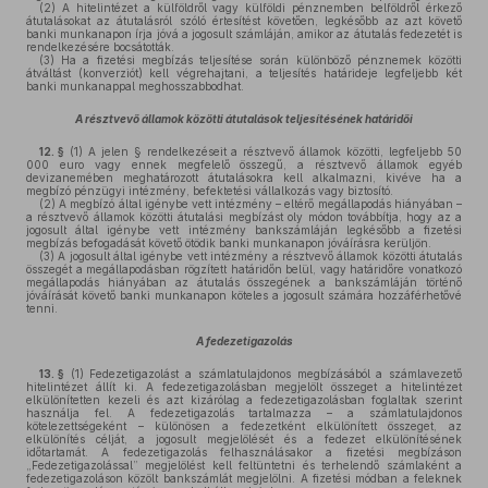
(2)
A hitelintézet a külföldről vagy külföldi pénznemben belföldről érkező
átutalásokat az átutalásról szóló értesítést követően, legkésőbb az azt követő
banki munkanapon írja jóvá a jogosult számláján, amikor az átutalás fedezetét is
rendelkezésére bocsátották.
(3)
Ha a fizetési megbízás teljesítése során különböző pénznemek közötti
átváltást (konverziót) kell végrehajtani, a teljesítés határideje legfeljebb két
banki munkanappal meghosszabbodhat.
A résztvevő államok közötti átutalások teljesítésének határidői
12. §
(1)
A jelen § rendelkezéseit a résztvevő államok közötti, legfeljebb 50
000 euro vagy ennek megfelelő összegű, a résztvevő államok egyéb
devizanemében meghatározott átutalásokra kell alkalmazni, kivéve ha a
megbízó pénzügyi intézmény, befektetési vállalkozás vagy biztosító.
(2)
A megbízó által igénybe vett intézmény – eltérő megállapodás hiányában –
a résztvevő államok közötti átutalási megbízást oly módon továbbítja, hogy az a
jogosult által igénybe vett intézmény bankszámláján legkésőbb a fizetési
megbízás befogadását követő ötödik banki munkanapon jóváírásra kerüljön.
(3)
A jogosult által igénybe vett intézmény a résztvevő államok közötti átutalás
összegét a megállapodásban rögzített határidőn belül, vagy határidőre vonatkozó
megállapodás hiányában az átutalás összegének a bankszámláján történő
jóváírását követő banki munkanapon köteles a jogosult számára hozzáférhetővé
tenni.
A fedezetigazolás
13. §
(1)
Fedezetigazolást a számlatulajdonos megbízásából a számlavezető
hitelintézet állít ki. A fedezetigazolásban megjelölt összeget a hitelintézet
elkülönítetten kezeli és azt kizárólag a fedezetigazolásban foglaltak szerint
használja fel. A fedezetigazolás tartalmazza – a számlatulajdonos
kötelezettségeként – különösen a fedezetként elkülönített összeget, az
elkülönítés célját, a jogosult megjelölését és a fedezet elkülönítésének
időtartamát. A fedezetigazolás felhasználásakor a fizetési megbízáson
„Fedezetigazolással” megjelölést kell feltüntetni és terhelendő számlaként a
fedezetigazoláson közölt bankszámlát megjelölni. A fizetési módban a feleknek