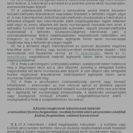
belül történik, a hitelintézet a terhelést és a jóváírást azonos banki munkanapon,
azonos értéknapon teljesíti.
(7)
A számlavezető hitelintézet a bankszámla javára történő közvetlen
készpénzbefizetés teljesítésével kapcsolatos feladatait a befizetés napján végzi
el. A más hitelintézetnél történő készpénzbefizetés elszámolását a hitelintézet a
befizetést elfogadó más hitelintézettel kötött megállapodásban foglalt időtartam
alatt végzi el, amely időtartam két banki munkanapnál hosszabb nem lehet. A
befizetési funkciót ellátó bankjegykiadó automatán végzett készpénzbefizetés
elszámolását a befizetés összegszerűségének ellenőrzése után, a
számlatulajdonossal történt megállapodásban meghatározott határidőben kell
elvégezni, ez a határidő azonban legfeljebb három banki munkanappal
haladhatja meg a befizetés tényleges napját.
(8)
Ha a terhelést végző hitelintézetnek az azonnali beszedési megbízás
teljesítése során – törvény vagy kormányrendelet rendelkezése alapján – több
bankszámlát kell figyelembe vennie, az
(1) bekezdésben
, illetve az
(5)
bekezdésben
meghatározott határidő legfeljebb három banki munkanappal
meghosszabbodhat.
(9)
A Posta a pénzforgalmi üzletszabályzatában szabályozott módon határozza
meg a tárgynapon belül azt a záró időpontot, ameddig a befogadott fizetési
megbízásokat két banki munkanap alatt teljesíti. A záró időpont után befogadott
fizetési megbízások teljesítésének határidejeként legfeljebb három banki
munkanap határozható meg.
(10)
A Posta a pénzforgalmi üzletszabályzata szerinti nagy összegű
kifizetéseket – amennyiben az erre irányuló igényt az átvételre jogosult
legkésőbb a kifizetés napját megelőző második munkanapon előre nem jelentette
be – legfeljebb két munkanappal elhalaszthatja. A bejelentés szempontjából
nagy összegűnek minősülő kifizetés – szolgáltatóhelyenként eltérő –
összeghatárát a Posta a szolgáltatóhelyen közzéteszi.
A fizetési megbízások teljesítésének határidői
a nemzetközi fizetési forgalomban, továbbá forinttól eltérő pénznemben a belföldi
fizetési forgalomban, valamint konverzióval
11. §
(1)
A hitelintézet – eltérő megállapodás hiányában – a külföldre vagy
külföldi pénznemben belföldre irányuló átutalási megbízásokból eredő feladatait
legkésőbb a fizetési megbízás befogadását követő banki munkanapon végzi el.