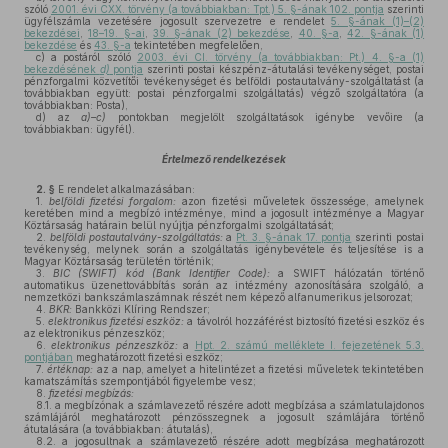
szóló
2001. évi CXX. törvény (a továbbiakban: Tpt.) 5. §-ának 102. pontja
szerinti
ügyfélszámla vezetésére jogosult szervezetre e rendelet
5. §-ának (1)–(2)
bekezdései
,
18–19. §-ai
,
39. §-ának (2) bekezdése
,
40. §-a
,
42. §-ának (1)
bekezdése
és
43. §-a
tekintetében megfelelően,
c)
a postáról szóló
2003. évi CI. törvény (a továbbiakban: Pt.) 4. §-a (1)
bekezdésének
d)
pontja
szerinti postai készpénz-átutalási tevékenységet, postai
pénzforgalmi közvetítői tevékenységet és belföldi postautalvány-szolgáltatást (a
továbbiakban együtt: postai pénzforgalmi szolgáltatás) végző szolgáltatóra (a
továbbiakban: Posta),
d)
az
a)–c)
pontokban megjelölt szolgáltatások igénybe vevőire (a
továbbiakban: ügyfél).
Értelmező rendelkezések
2. §
E rendelet alkalmazásában:
1.
belföldi fizetési forgalom:
azon fizetési műveletek összessége, amelynek
keretében mind a megbízó intézménye, mind a jogosult intézménye a Magyar
Köztársaság határain belül nyújtja pénzforgalmi szolgáltatását;
2.
belföldi postautalvány-szolgáltatás:
a
Pt. 3. §-ának 17. pontja
szerinti postai
tevékenység, melynek során a szolgáltatás igénybevétele és teljesítése is a
Magyar Köztársaság területén történik;
3.
BIC (SWIFT) kód (Bank Identifier Code):
a SWIFT hálózatán történő
automatikus üzenettovábbítás során az intézmény azonosítására szolgáló, a
nemzetközi bankszámlaszámnak részét nem képező alfanumerikus jelsorozat;
4.
BKR:
Bankközi Klíring Rendszer;
5.
elektronikus fizetési eszköz:
a távolról hozzáférést biztosító fizetési eszköz és
az elektronikus pénzeszköz;
6.
elektronikus pénzeszköz:
a
Hpt. 2. számú melléklete I. fejezetének 5.3.
pontjában
meghatározott fizetési eszköz;
7.
értéknap:
az a nap, amelyet a hitelintézet a fizetési műveletek tekintetében
kamatszámítás szempontjából figyelembe vesz;
8.
fizetési megbízás:
8.1. a megbízónak a számlavezető részére adott megbízása a számlatulajdonos
számlájáról meghatározott pénzösszegnek a jogosult számlájára történő
átutalására (a továbbiakban: átutalás),
8.2. a jogosultnak a számlavezető részére adott megbízása meghatározott