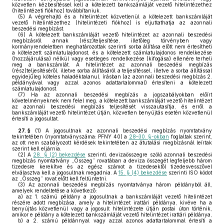
közvetlen kézbesítéssel kell a kötelezett bankszámláját vezető hitelintézethez
(hitelintézeti fiókhoz) továbbítaniuk.
(5)
A végrehajtó és a hitelintézet közvetlenül a kötelezett bankszámláját
vezető hitelintézethez (hitelintézeti fiókhoz) is eljuttathatja az azonnali
beszedési megbízást.
(6)
A kötelezett bankszámláját vezető hitelintézet az azonnali beszedési
megbízásról annak (rész)teljesítése, illetőleg törvényben vagy
kormányrendeletben meghatározottak szerinti sorba állítása előtt nem értesítheti
a kötelezett számlatulajdonost, és a kötelezett számlatulajdonos rendelkezése
(hozzájárulása) nélkül vagy esetleges rendelkezése (kifogása) ellenére terheli
meg a bankszámlát. A hitelintézet az azonnali beszedési megbízás
(rész)teljesítéséről, illetve sorba állításáról a teljesítéssel, illetve a sorba állítással
egyidejűleg köteles haladéktalanul, írásban (az azonnali beszedési megbízás 2.
példányával vagy azzal azonos adattartalommal) értesíteni a kötelezett
számlatulajdonost.
(7)
Ha az azonnali beszedési megbízás a jogszabályokban előírt
követelményeknek nem felel meg, a kötelezett bankszámláját vezető hitelintézet
az azonnali beszedési megbízás teljesítését visszautasítja, és erről a
bankszámláját vezető hitelintézet útján, közvetlen benyújtás esetén közvetlenül
értesíti a jogosultat.
27. §
(1)
A jogosultnak az azonnali beszedési megbízás nyomtatvány
tekintetében (nyomtatványszáma: PFNY 40) a
28–30. §-okban
foglaltak szerint,
az ott nem szabályozott kérdések tekintetében az átutalási megbízásnál leírtak
szerint kell eljárnia.
(2)
A
28. § (2) bekezdése
szerinti, devizaösszegre szóló azonnali beszedési
megbízás nyomtatvány „Összeg” rovatában a deviza összegét legfeljebb három
tizedesre kerekítve és az egész számot a tizedesektől tizedesvesszővel
elválasztva kell a jogosultnak megadnia. A
15. § (4) bekezdése
szerinti ISO kódot
az „Összeg” rovat előtt kell feltüntetni.
(3)
Az azonnali beszedési megbízás nyomtatványa három példányból áll,
amelyek rendeltetése a következő:
a)
az 1. számú példány a jogosultnak a bankszámláját vezető hitelintézet
részére adott megbízása, amely a hitelintézet irattári példánya, kivéve ha a
benyújtás közvetlenül vagy a jogosult hitelintézete útján postai úton történik,
amikor e példány a kötelezett bankszámláját vezető hitelintézet irattári példánya,
b)
a 2. számú példánnyal vagy azzal azonos adattartalommal értesíti a