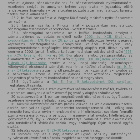
számlatulajdonos pénzköveteléseinek és pénztartozásainak nyilvántartására,
kezelésére szolgál, és amelynek terhére vagy javára – jogszabály eltérő
rendelkezése hiányában – pénzforgalmi jogszabályban meghatározott bármely
fizetési mód alkalmazható,
28.2. belföldi bankszámla: a Magyar Köztársaság területén nyitott és vezetett
bankszámla,
28.3. kincstári számla: a Kincstár által – jogszabályban meghatározott
pénzforgalmi feladataihoz kapcsolódóan – vezetett számla,
28.4. pénzforgalmi bankszámla: az a belföldi bankszámla, amelyet a
számlatulajdonos az adózás rendjéről szóló
2003. évi XCII. törvény (a
továbbiakban: Art.) 178. §-ának 28. pontja
szerinti vállalkozási tevékenységével
kapcsolatos pénzforgalmának lebonyolítása céljából törvényben vagy
kormányrendeletben megállapított kötelezettség alapján nyit, illetve nyitott –
ideértve a 2002. január 1. előtt a korábban hatályban volt devizáról szóló
1995.
évi XCV. törvény 48. §-a
és
50. §-a
alapján nyitott devizaszámlákat, az
államháztartás működési rendjéről szóló
217/1998. (XII. 30.) Korm. rendelet 103.
§-ának (2) bekezdése
szerint a helyi, helyi kisebbségi önkormányzat
költségvetési elszámolási számláját, valamint a külföldi vállalkozás
Art. 9. §-
ának (3) bekezdése
alapján nyitott pénzforgalmi bankszámláját is –, továbbá az
a bankszámla, amely a számlatulajdonos rendelkezésének megfelelően
kifejezetten pénzforgalmi bankszámlaként kerül megnyitásra,
28.5. ügyfélszámla: a
Tpt. 5. §-a (1) bekezdésének 102. pontjában
meghatározott számla;
29.
számlatulajdonos:
a számlavezetővel számlaszerződést kötő fél, továbbá az
a szervezet, amelynek a számlavezető jogszabály alapján számlát vezet;
30.
számlavezető:
a 11. pontban meghatározott hitelintézet és az ügyfélszámla
vezetésére törvényben felhatalmazott jogi személy;
31.
távolról hozzáférést biztosító fizetési eszköz:
az az elektronikus fizetési
eszköz, amellyel az ügyfél – rendszerint személyazonosító kód, illetőleg más
azonosító használata révén – rendelkezhet a hitelintézettel szemben fennálló
számlaköveteléséről vagy a pénzügyi intézmény által nyújtott hitellehetősége
igénybevételéről, így különösen a bankkártya, valamint a számlakövetelésről
való rendelkezést távközlési eszköz vagy számítógép útján biztosító egyéb
eszköz;
32.
teljesítés napja:
a
7. § (2)–(6) bekezdései
szerinti nap;
33.
terhelési nap:
az a nap, amikor az ügyfél pénzügyi intézménynél
nyilvántartott követelését a fizetési megbízás szerinti összeggel csökkentik;