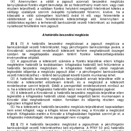
(4)
Amennyiben a váltót a jogosult azonnali beszedési megbízás
benyújtásával fizetés végett bemutatja, de az fedezethiány miatt nem, vagy csak
részben teljesíthető, a váltóban fizetési helyként megjelölt hitelintézet köteles a
váltójogi szabályok szerinti óváspótló nyilatkozatot felvenni, kivéve, ha a
kibocsátó a váltó szövegében közhitelű óvást írt elő, vagy felmentette a
váltóbirtokost az óvás felvételének kötelezettsége alól. Amennyiben a
váltóbirtokos egyben a terhelendő bankszámlát vezető hitelintézet, az óváspótló
nyilatkozat felvételére nem jogosult.
A határidős beszedési megbízás
31. §
(1)
A határidős beszedési megbízással a jogosult megbízza a
bankszámláját vezető hitelintézetet, hogy pénzforgalmi bankszámlája javára, a
Kincstárnál számlával rendelkező kötelezett terhére meghatározott összeget
szedjen be megállapodás alapján történt fizetési kötelezettségvállalás
érvényesítése céljából.
(2)
A jogosultnak a kötelezett számára a fizetés teljesítése elleni kifogás
megtételére határidőt (a továbbiakban: kifogásolási határidő) kell feltüntetnie a
határidős beszedési megbízáson. A kifogásolási határidő utolsó napjának
legkorábbi időpontja a megbízás jogosult által – a pénzforgalmi bankszámláját
vezető hitelintézethez – történő benyújtását követő tizedik munkanap lehet.
(3)
A határidős beszedési megbízás benyújtásáról annak teljesítése előtt a
Kincstár a kötelezettet előzetesen értesíti, és a megbízást a kötelezett
rendelkezése szerint teljesíti. Ebből a szempontból rendelkezésnek minősül az
is, ha a kötelezett a kifogásolási határidőn belül nem él kifogásolási jogával.
(4)
A kötelezett a Kincstárnál a határidős beszedési megbízás teljesítése ellen
legkésőbb a kifogásolási határidő utolsó napját megelőző banki munkanapon a
Kincstár által meghatározott módon, formában és időpontig részben vagy
egészben kifogást tehet.
(5)
Ha a kötelezett a határidős beszedési megbízás teljesítésével kapcsolatban
nem emel kifogást, vagy a kifogás késve érkezik meg, a Kincstár a megbízást
teljesíti. Kifogásolás esetén a Kincstár a kifogásolásban foglaltak szerint jár el, a
kifogásolás indokoltságát, illetve jogosságát nem vizsgálja.
32. §
(1)
A határidős beszedési megbízást a jogosultnak a pénzforgalmi
bankszámláját vezető hitelintézethez kell eljuttatnia. A PFNY 50 jelű határidős