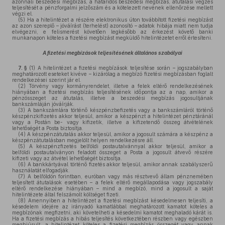
azonnali beszedési megbízás, a határidős beszedési megbízás, átutalási végzés
teljesítését a pénzforgalmi jelzőszám és a kötelezett nevének ellenőrzése mellett
végzi el.
(5)
Ha a hitelintézet a részére elektronikus úton továbbított fizetési megbízást
az azon szereplő – jóváírást (terhelést) azonosító – adatok hibája miatt nem tudja
elvégezni, e felismerést követően legkésőbb az érkezést követő banki
munkanapon köteles a fizetési megbízást megküldő hitelintézetet erről értesíteni.
A fizetési megbízások teljesítésének általános szabályai
7. §
(1)
A hitelintézet a fizetési megbízások teljesítése során – jogszabályban
meghatározott eseteket kivéve – kizárólag a megbízó fizetési megbízásban foglalt
rendelkezései szerint jár el.
(2)
Törvény vagy kormányrendelet, illetve a felek eltérő rendelkezésének
hiányában a fizetési megbízás teljesítésének időpontja az a nap, amikor a
pénzösszeget az átutalás, illetve a beszedési megbízás jogosultjának
bankszámláján jóváírják.
(3)
A bankszámlára történő készpénzbefizetés vagy a bankszámláról történő
készpénzkifizetés akkor teljesül, amikor a készpénzt a hitelintézet pénztáránál
vagy a Postán be- vagy kifizetik, illetve a kifizetendő összeg átvételének
lehetőségét a Posta biztosítja.
(4)
A készpénzátutalás akkor teljesül, amikor a jogosult számára a készpénz a
készpénzátutalásban megjelölt helyen rendelkezésre áll.
(5)
A készpénzfizetés belföldi postautalvánnyal akkor teljesül, amikor a
belföldi postautalványon feladott összeget a Posta a jogosult átvevő részére
kifizeti vagy az átvétel lehetőségét biztosítja.
(6)
A bankkártyával történő fizetés akkor teljesül, amikor annak szabályszerű
használatát elfogadják.
(7)
A belföldön forintban, euróban vagy más résztvevő állam pénznemében
teljesített átutalások esetében – a felek eltérő megállapodása vagy jogszabály
eltérő rendelkezése hiányában – mind a megbízó, mind a jogosult a saját
hitelintézete által felszámolt költséget fizeti.
(8)
Amennyiben a hitelintézet a fizetési megbízást késedelmesen teljesíti, a
késedelem idejére az irányadó kamatlábbal meghatározott kamatot köteles a
megbízónak megfizetni, aki követelheti a késedelmi kamatot meghaladó kárát is.
Ha a fizetési megbízás a hibás teljesítés következtében részben vagy egészben
meghiúsult, a hitelintézet köteles a fizetési megbízás összegét vagy annak