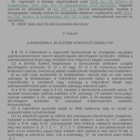
34.
végrehajtó:
a bírósági végrehajtásról szóló
1994. évi LIII. törvény (a
továbbiakban: Vht.) 225. §-a (1) bekezdésének
a)–d)
pontjaiban
megjelölt
szervek és személyek, az
Art. 144. §-a
szerinti adóvégrehajtó, továbbá a
közigazgatási hatósági eljárás és szolgáltatás általános szabályairól szóló
2004.
évi CXL. törvény (a továbbiakban: Ket.) 131. §-ában
meghatározott szervek és
személyek;
35.
VIBER:
Valós Idejű Bruttó Elszámolási Rendszer.
II. Fejezet
A BANKSZÁMLA JELÖLÉSÉRE VONATKOZÓ SZABÁLYOK
3. §
(1)
A hitelintézet a megnyitott bankszámlát az országosan egységes
számlaszámrendszer szerint képzett egyedi pénzforgalmi jelzőszám, illetőleg a
számlatulajdonos teljes vagy rövidített neve (cégneve) alapján azonosítja.
(2)
A belföldi fizetési forgalomban a bankszámlák jelölésére szolgáló
pénzforgalmi jelzőszám 16 (2 x 8) vagy 24 (3 x 8) numerikus karaktert
tartalmazó számsor, amelyet az alábbi szabályoknak megfelelően kell kialakítani:
a)
az első nyolc karakterből (a továbbiakban: irányító kód) az első három
számjegy (a továbbiakban: a hitelintézet azonosító kódja) a számlavezető
hitelintézetet, a következő négy számjegy a hitelintézet fiókját vagy
számlavezető helyét jelöli, a nyolcadik számjegy ellenőrző szám;
b)
a 9–16. karakter vagy a 9–24. karakter a bankszámla azonosító száma, 16
karakter hosszúságú számsor esetében a 16. számjegy, 24 karakter hosszúságú
számsor esetében a 24. számjegy ellenőrző szám, a 24 karakter hosszúságú
pénzforgalmi jelzőszám 16. számjegye értelemszerűen szabadon
felhasználható.
(3)
A hitelintézet azonosító kódját az MNB határozza meg, és vezeti az
azonosító kódok nyilvántartását.
(4)
Az ellenőrző számok az előttük álló számjegyek ellenőrzésére szolgálnak,
melyeket a következő algoritmus szerint kell képezni: külön az 1–7., valamint
külön a 9–15. vagy 9–23. számjegyeket helyi értékük csökkenő sorrendjében
meg kell szorozni a „9, 7, 3, 1 ... 9, 7, 3, 1” számokkal, a szorzatokat össze kell
adni, és az eredmény egyes helyi értékén lévő számot ki kell vonni 10-ből. A
különbség az ellenőrző szám. (Ha a különbség „10”, az ellenőrző szám értéke
„0”.)