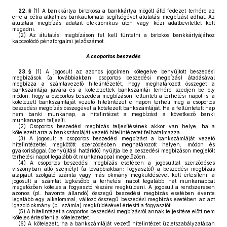
22. §
(1)
A bankkártya birtokosa a bankkártya mögött álló fedezet terhére az
erre a célra alkalmas bankautomata segítségével átutalási megbízást adhat. Az
átutalási megbízás adatait elektronikus úton vagy kézi adatbevitellel kell
megadni.
(2)
Az átutalási megbízáson fel kell tüntetni a birtokos bankkártyájához
kapcsolódó pénzforgalmi jelzőszámot.
A csoportos beszedés
23. §
(1)
A jogosult az azonos jogcímen kötegelve benyújtott beszedési
megbízások (a továbbiakban: csoportos beszedési megbízás) átadásával
megbízza a számlavezető hitelintézetét, hogy meghatározott összeget a
bankszámlája javára és a kötelezettek bankszámlái terhére szedjen be oly
módon, hogy a csoportos beszedési megbízáson feltünteti a terhelési napot is; a
kötelezett bankszámláját vezető hitelintézet e napon terheli meg a csoportos
beszedési megbízás összegével a kötelezett bankszámláját. Ha a feltüntetett nap
nem banki munkanap, a hitelintézet a megbízást a következő banki
munkanapon teljesíti.
(2)
Csoportos beszedési megbízás teljesítésének akkor van helye, ha a
kötelezett arra a bankszámláját vezető hitelintézetet felhatalmazza.
(3)
A jogosult a csoportos beszedési megbízást a bankszámláját vezető
hitelintézettel megkötött szerződésben meghatározott helyen, módon és
gyakorisággal (benyújtási határidő) nyújtja be a beszedési megbízáson megjelölt
terhelési napot legalább öt munkanappal megelőzően.
(4)
A csoportos beszedési megbízás esetében a jogosulttal szerződéses
viszonyban álló személyt (a továbbiakban: fogyasztót) a beszedési megbízás
alapjául szolgáló számla vagy más okmány megküldésével kell értesíteni; a
jogosult a számlát legkésőbb a terhelési napot legalább hat munkanappal
megelőzően köteles a fogyasztó részére megküldeni. A jogosult a rendszeresen
azonos (pl. havonta állandó) összegű beszedési megbízás esetében évente
legalább egy alkalommal, változó összegű beszedési megbízás esetében az azt
igazoló okmány (pl. számla) megküldésével értesíti a fogyasztót.
(5)
A hitelintézet a csoportos beszedési megbízásról annak teljesítése előtt nem
köteles értesíteni a kötelezettet.
(6)
A kötelezett, ha a bankszámláját vezető hitelintézet üzletszabályzatában