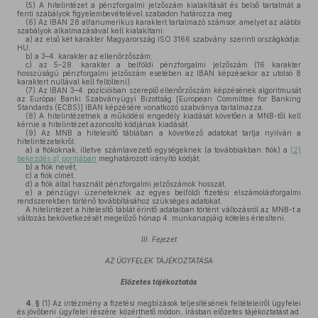
(5)
A hitelintézet a pénzforgalmi jelzőszám kialakítását és belső tartalmát a
fenti szabályok figyelembevételével szabadon határozza meg.
(6)
Az IBAN 28 alfanumerikus karaktert tartalmazó számsor, amelyet az alábbi
szabályok alkalmazásával kell kialakítani:
a)
az első két karakter Magyarország ISO 3166 szabvány szerinti országkódja:
HU;
b)
a 3–4. karakter az ellenőrzőszám;
c)
az 5–28. karakter a belföldi pénzforgalmi jelzőszám (16 karakter
hosszúságú pénzforgalmi jelzőszám esetében az IBAN képzésekor az utolsó 8
karaktert nullával kell feltölteni).
(7)
Az IBAN 3–4. pozícióiban szereplő ellenőrzőszám képzésének algoritmusát
az Európai Banki Szabványügyi Bizottság [European Committee for Banking
Standards (ECBS)] IBAN képzésére vonatkozó szabványa tartalmazza.
(8)
A hitelintézetnek a működési engedély kiadását követően a MNB-től kell
kérnie a hitelintézet azonosító kódjának kiadását.
(9)
Az MNB a hitelesítő táblában a következő adatokat tartja nyilván a
hitelintézetekről:
a)
a fiókoknak, illetve számlavezető egységeknek (a továbbiakban: fiók) a
(2)
bekezdés
a)
pontjában
meghatározott irányító kódját,
b)
a fiók nevét,
c)
a fiók címét,
d)
a fiók által használt pénzforgalmi jelzőszámok hosszát,
e)
a pénzügyi üzeneteknek az egyes belföldi fizetési elszámolásforgalmi
rendszerekben történő továbbításához szükséges adatokat.
A hitelintézet a hitelesítő táblát érintő adataiban történt változásról az MNB-t a
változás bekövetkezését megelőző hónap 4. munkanapjáig köteles értesíteni.
III. Fejezet
AZ ÜGYFELEK TÁJÉKOZTATÁSA
Előzetes tájékoztatás
4. §
(1)
Az intézmény a fizetési megbízások teljesítésének feltételeiről ügyfelei
és jövőbeni ügyfelei részére közérthető módon, írásban előzetes tájékoztatást ad.