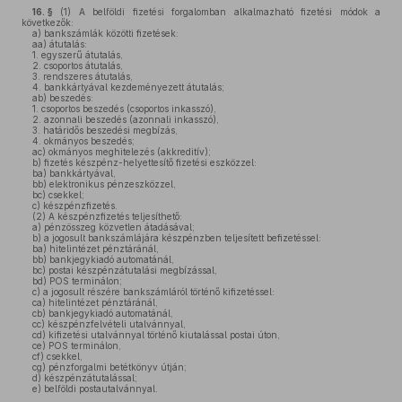
16. §
(1)
A belföldi fizetési forgalomban alkalmazható fizetési módok a
következők:
a)
bankszámlák közötti fizetések:
aa)
átutalás:
1. egyszerű átutalás,
2. csoportos átutalás,
3. rendszeres átutalás,
4. bankkártyával kezdeményezett átutalás;
ab)
beszedés:
1. csoportos beszedés (csoportos inkasszó),
2. azonnali beszedés (azonnali inkasszó),
3. határidős beszedési megbízás,
4. okmányos beszedés;
ac)
okmányos meghitelezés (akkreditív);
b)
fizetés készpénz-helyettesítő fizetési eszközzel:
ba)
bankkártyával,
bb)
elektronikus pénzeszközzel,
bc)
csekkel;
c)
készpénzfizetés.
(2)
A készpénzfizetés teljesíthető:
a)
pénzösszeg közvetlen átadásával;
b)
a jogosult bankszámlájára készpénzben teljesített befizetéssel:
ba)
hitelintézet pénztáránál,
bb)
bankjegykiadó automatánál,
bc)
postai készpénzátutalási megbízással,
bd)
POS terminálon;
c)
a jogosult részére bankszámláról történő kifizetéssel:
ca)
hitelintézet pénztáránál,
cb)
bankjegykiadó automatánál,
cc)
készpénzfelvételi utalvánnyal,
cd)
kifizetési utalvánnyal történő kiutalással postai úton,
ce)
POS terminálon,
cf)
csekkel,
cg)
pénzforgalmi betétkönyv útján;
d)
készpénzátutalással;
e)
belföldi postautalvánnyal.