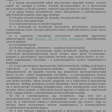
i)
a számla devizanemétől eltérő pénznemben teljesített fizetési művelet
esetén az összeget a fizetési művelet devizanemében és a bankszámla
pénznemében is fel kell tüntetni, valamint meg kell adni az átváltás árfolyamát,
j)
az egyes fizetési műveleteknél, illetve időszakokban a számlatulajdonos
által fizetendő jutalékot, díjat vagy költséget,
k)
a fizetési művelet jellegét (pl. átutalás, készpénzfizetés stb.),
l)
a nyitó és záró egyenleget,
m)
a halmozott tartozik és követel forgalmat,
n)
a jóváírandó és terhelendő bankszámla pénzforgalmi jelzőszámát,
tulajdonosának nevét, készpénzbefizetés esetén a befizető nevét és címét, illetve
azonosítóját,
o)
a jegybanki információs rendszerhez kapcsolódó jogcímezési
kötelezettségről szóló
16/2005. (VII. 27.) MNB rendeletben
meghatározottak
szerinti kódokat,
p)
a kivonatsorszámot,
q)
a fizetési megbízás „Közlemény” rovatának teljes tartalmát.
(3)
A pénzforgalmi bankszámlán történt terhelésről, illetőleg jóváírásról a
hitelintézet bankszámlakivonatot készít minden olyan banki munkanapon,
amelyen a pénzforgalmi bankszámlán terhelés vagy jóváírás történt, és azt –
eltérő megállapodás hiányában – a számlatulajdonos részére haladéktalanul
továbbítja.
(4)
A nem pénzforgalmi bankszámlán történt terhelésről, illetőleg jóváírásról a
hitelintézet a bankszámlaszerződésben meghatározott határidőben
(időszakonként), de legalább havonta egy alkalommal bankszámlakivonatot
készít, és azt – eltérő megállapodás hiányában – a számlatulajdonos részére
haladéktalanul továbbítja. Ha a meghatározott időszakban, illetőleg a hónapban
nem történt terhelés, illetve jóváírás, elegendő, ha a hitelintézet a legközelebbi
terheléssel, illetőleg jóváírással érintett időszakban készít bankszámlakivonatot.
Ha a bankszámlán kizárólag költségterhelés, illetve kamatjóváírás miatt történt
terhelés, illetve jóváírás, a hitelintézet évente egyszer, a naptári év végét követő
hó 15. napjáig értesíti a számlatulajdonost bankszámlakivonattal.
(5)
Ha a számlatulajdonos úgy rendelkezik, hogy nem kéri a
bankszámlakivonat részére történő továbbítását, hanem azt a hitelintézetnél
veszi át, a hitelintézet köteles a bankszámlakivonatot úgy kezelni, hogy az
bármely banki munkanapon kérésre haladéktalanul a számlatulajdonos
rendelkezésére bocsátható legyen.
(6)
A nem teljesült csoportos beszedésről a bankszámlakivonaton, vagy az