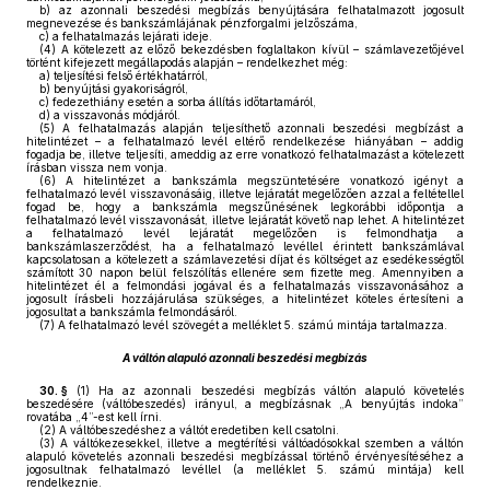
b)
az azonnali beszedési megbízás benyújtására felhatalmazott jogosult
megnevezése és bankszámlájának pénzforgalmi jelzőszáma,
c)
a felhatalmazás lejárati ideje.
(4)
A kötelezett az előző bekezdésben foglaltakon kívül – számlavezetőjével
történt kifejezett megállapodás alapján – rendelkezhet még:
a)
teljesítési felső értékhatárról,
b)
benyújtási gyakoriságról,
c)
fedezethiány esetén a sorba állítás időtartamáról,
d)
a visszavonás módjáról.
(5)
A felhatalmazás alapján teljesíthető azonnali beszedési megbízást a
hitelintézet – a felhatalmazó levél eltérő rendelkezése hiányában – addig
fogadja be, illetve teljesíti, ameddig az erre vonatkozó felhatalmazást a kötelezett
írásban vissza nem vonja.
(6)
A hitelintézet a bankszámla megszüntetésére vonatkozó igényt a
felhatalmazó levél visszavonásáig, illetve lejáratát megelőzően azzal a feltétellel
fogad be, hogy a bankszámla megszűnésének legkorábbi időpontja a
felhatalmazó levél visszavonását, illetve lejáratát követő nap lehet. A hitelintézet
a felhatalmazó levél lejáratát megelőzően is felmondhatja a
bankszámlaszerződést, ha a felhatalmazó levéllel érintett bankszámlával
kapcsolatosan a kötelezett a számlavezetési díjat és költséget az esedékességtől
számított 30 napon belül felszólítás ellenére sem fizette meg. Amennyiben a
hitelintézet él a felmondási jogával és a felhatalmazás visszavonásához a
jogosult írásbeli hozzájárulása szükséges, a hitelintézet köteles értesíteni a
jogosultat a bankszámla felmondásáról.
(7)
A felhatalmazó levél szövegét a melléklet 5. számú mintája tartalmazza.
A váltón alapuló azonnali beszedési megbízás
30. §
(1)
Ha az azonnali beszedési megbízás váltón alapuló követelés
beszedésére (váltóbeszedés) irányul, a megbízásnak „A benyújtás indoka”
rovatába „4”-est kell írni.
(2)
A váltóbeszedéshez a váltót eredetiben kell csatolni.
(3)
A váltókezesekkel, illetve a megtérítési váltóadósokkal szemben a váltón
alapuló követelés azonnali beszedési megbízással történő érvényesítéséhez a
jogosultnak felhatalmazó levéllel (a melléklet 5. számú mintája) kell
rendelkeznie.