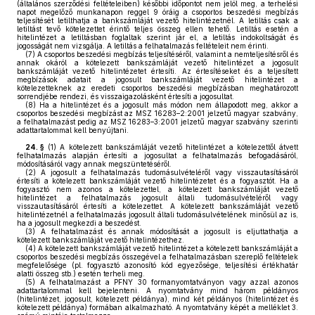
(általános szerződési feltételeiben) későbbi időpontot nem jelöl meg, a terhelési
napot megelőző munkanapon reggel 9 óráig a csoportos beszedési megbízás
teljesítését letilthatja a bankszámláját vezető hitelintézetnél. A letiltás csak a
letiltást tevő kötelezettet érintő teljes összeg ellen tehető. Letiltás esetén a
hitelintézet a letiltásban foglaltak szerint jár el, a letiltás indokoltságát és
jogosságát nem vizsgálja. A letiltás a felhatalmazás feltételeit nem érinti.
(7)
A csoportos beszedési megbízás teljesítéséről, valamint a nemteljesítésről és
annak okáról a kötelezett bankszámláját vezető hitelintézet a jogosult
bankszámláját vezető hitelintézetet értesíti. Az értesítéseket és a teljesített
megbízások adatait a jogosult bankszámláját vezető hitelintézet a
kötelezetteknek az eredeti csoportos beszedési megbízásban meghatározott
sorrendjébe rendezi, és visszaigazolásként értesíti a jogosultat.
(8)
Ha a hitelintézet és a jogosult más módon nem állapodott meg, akkor a
csoportos beszedési megbízást az MSZ 16283–2:2001 jelzetű magyar szabvány,
a felhatalmazást pedig az MSZ 16283–3:2001 jelzetű magyar szabvány szerinti
adattartalommal kell benyújtani.
24. §
(1)
A kötelezett bankszámláját vezető hitelintézet a kötelezettől átvett
felhatalmazás alapján értesíti a jogosultat a felhatalmazás befogadásáról,
módosításáról vagy annak megszüntetéséről.
(2)
A jogosult a felhatalmazás tudomásulvételéről vagy visszautasításáról
értesíti a kötelezett bankszámláját vezető hitelintézetet és a fogyasztót. Ha a
fogyasztó nem azonos a kötelezettel, a kötelezett bankszámláját vezető
hitelintézet a felhatalmazás jogosult általi tudomásulvételéről vagy
visszautasításáról értesíti a kötelezettet. A kötelezett bankszámláját vezető
hitelintézetnél a felhatalmazás jogosult általi tudomásulvételének minősül az is,
ha a jogosult megkezdi a beszedést.
(3)
A felhatalmazást és annak módosítását a jogosult is eljuttathatja a
kötelezett bankszámláját vezető hitelintézethez.
(4)
A kötelezett bankszámláját vezető hitelintézet a kötelezett bankszámláját a
csoportos beszedési megbízás összegével a felhatalmazásban szereplő feltételek
megfelelősége (pl. fogyasztó azonosító kód egyezősége, teljesítési értékhatár
alatti összeg stb.) esetén terheli meg.
(5)
A felhatalmazást a PFNY 30 formanyomtatványon vagy azzal azonos
adattartalommal kell bejelenteni. A nyomtatvány mind három példányos
(hitelintézet, jogosult, kötelezett példánya), mind két példányos (hitelintézet és
kötelezett példánya) formában alkalmazható. A nyomtatvány képét a melléklet 3.