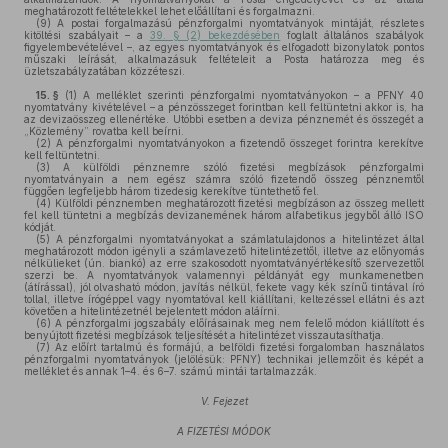
meghatározott feltételekkel lehet előállítani és forgalmazni.
(9)
A postai forgalmazású pénzforgalmi nyomtatványok mintáját, részletes
kitöltési szabályait – a
39. § (2) bekezdésében
foglalt általános szabályok
figyelembevételével –, az egyes nyomtatványok és elfogadott bizonylatok pontos
műszaki leírását, alkalmazásuk feltételeit a Posta határozza meg és
üzletszabályzatában közzéteszi.
15. §
(1)
A melléklet szerinti pénzforgalmi nyomtatványokon – a PFNY 40
nyomtatvány kivételével – a pénzösszeget forintban kell feltüntetni akkor is, ha
az devizaösszeg ellenértéke. Utóbbi esetben a deviza pénznemét és összegét a
„Közlemény” rovatba kell beírni.
(2)
A pénzforgalmi nyomtatványokon a fizetendő összeget forintra kerekítve
kell feltüntetni.
(3)
A külföldi pénznemre szóló fizetési megbízások pénzforgalmi
nyomtatványain a nem egész számra szóló fizetendő összeg pénznemtől
függően legfeljebb három tizedesig kerekítve tüntethető fel.
(4)
Külföldi pénznemben meghatározott fizetési megbízáson az összeg mellett
fel kell tüntetni a megbízás devizanemének három alfabetikus jegyből álló ISO
kódját.
(5)
A pénzforgalmi nyomtatványokat a számlatulajdonos a hitelintézet által
meghatározott módon igényli a számlavezető hitelintézettől, illetve az előnyomás
nélkülieket (ún. biankó) az erre szakosodott nyomtatványértékesítő szervezettől
szerzi be. A nyomtatványok valamennyi példányát egy munkamenetben
(átírással), jól olvasható módon, javítás nélkül, fekete vagy kék színű tintával író
tollal, illetve írógéppel vagy nyomtatóval kell kiállítani, keltezéssel ellátni és azt
követően a hitelintézetnél bejelentett módon aláírni.
(6)
A pénzforgalmi jogszabály előírásainak meg nem felelő módon kiállított és
benyújtott fizetési megbízások teljesítését a hitelintézet visszautasíthatja.
(7)
Az előírt tartalmú és formájú, a belföldi fizetési forgalomban használatos
pénzforgalmi nyomtatványok (jelölésük: PFNY) technikai jellemzőit és képét a
melléklet és annak 1–4. és 6–7. számú mintái tartalmazzák.
V. Fejezet
A FIZETÉSI MÓDOK