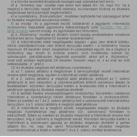
c)
a forintra kerekített átutalandó összeget csak számokkal kell leírni,
d)
a „Terhelési nap” rovatba csak akkor kell adatot (év, hó, nap) írni, ha a
megbízó a benyújtás napját követő valamely munkanapon kívánja az átutalási
megbízással bankszámláját megterheltetni,
e)
a nyomtatvány „Bizonylatszám” rovatában legfeljebb hat számjeggyel lehet
az átutalási megbízást sorszámmal ellátni,
f)
az ország- és a jogcímkód mezők kitöltésénél a jegybanki információs
rendszerhez kapcsolódó jogcímezési kötelezettségről szóló
16/2005. (VII. 27.)
MNB rendelet
szerinti ország- és jogcímkódot kell feltüntetni,
g)
a „Közlemény” rovatba az átutalni kívánt összeg rendeltetésére vonatkozó
közlést kell beírni (legfeljebb 52 karakter terjedelemben).
(2)
A hitelintézettel kötött megállapodás alapján – gépi úton történő kitöltés,
illetve számítástechnikai úton történő benyújtás esetén – a közlemény hossza
maximum 96 karakter lehet, írásjelekkel és szóközökkel együtt. Ha a megbízó a
közlemény egy részét ki kívánja emelni mint hivatkozási számot (pl.
számlaszám, szerződésszám, fogyasztó azonosító), akkor azt a „Közlemény”
rovat első sorában legfeljebb 24 karakter hosszon végzi el, s az első sor első
kódkockájába „X” jelet ír.
(3)
Az átutalási megbízás két példányos nyomtatvány:
a)
az 1. számú példány a megbízónak a bankszámláját vezető hitelintézet
részére adott megbízása, egyben a hitelintézet irattári példánya,
b)
a 2. számú példány a megbízó saját példánya, amelyet az 1. számú
példányról le kell választani; a számlavezetőnek történő személyes átadás (a
továbbiakban: közvetlen benyújtás) esetén a leválasztás előtt a hitelintézet e
példányon igazolja az átutalási megbízás átvételét.
(4)
A belföldi fizetési elszámolásforgalmi rendszerhez közvetetten csatlakozó
hitelintézet a nyomtatványt három példányos formában is rendszeresítheti.
Ebben az esetben az 1. és 2. számú példányt kell a számlavezető hitelintézethez
benyújtani, s a 3. számú példány a megbízó saját példánya.
(5)
A hitelintézet és a megbízó közötti megállapodás alapján az átutalási
megbízás nyomtatványa egy példányos (ún. szelvényes) formában is
elkészíthető. Ebben az esetben az átutalási megbízást a hitelintézet részére kell
benyújtani, míg a szelvény a megbízónál marad. Közvetlen benyújtás esetén a
hitelintézet a szelvényen igazolja az átutalási megbízás átvételét a pontos
időpont (év, hó, nap, óra, perc) feltüntetésével. Az átutalási megbízás
nyomtatványoknak a képét a melléklet 1. és a 2. számú mintája tartalmazza.