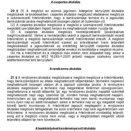
A csoportos átutalás
20. §
(1)
A megbízó az azonos jogcímen kötegelve benyújtott átutalási
megbízások (a továbbiakban: csoportos átutalási megbízás) átadásával megbízza
a számlavezető hitelintézetet, hogy a bankszámlája terhére és a jogosultak
bankszámlái javára meghatározott összeget utaljon át (számoljon el).
(2)
A csoportos átutalási megbízást a megbízó a számlavezető hitelintézettel
megkötött szerződésben foglalt helyen és meghatározott módon nyújtja be.
(3)
A csoportos átutalási megbízás nemteljesítéséről (jóváírásának
meghiúsulásáról), illetve a nemteljesítés okáról a jogosult bankszámláját vezető
hitelintézet a megbízó bankszámláját vezető hitelintézetet értesíti. A megbízó
bankszámláját vezető hitelintézet ezeket az értesítéseket (nem teljesített
megbízásokat) a jogosultaknak az eredetileg benyújtott csoportos átutalási
megbízásban meghatározott sorrendjébe rendezi és továbbítja a megbízó részére.
(4)
Ha a hitelintézet és a megbízó más módon nem állapodott meg, akkor a
csoportos átutalást az MSZ 16283–1:2001 jelzetű magyar szabvány szerinti
adattartalommal kell benyújtani.
A rendszeres átutalás
21. §
A rendszeres átutalási megbízással a megbízó megbízza a hitelintézetet,
hogy bankszámlájáról az általa meghatározott időpontokban (terhelési napokon)
meghatározott összeget utaljon át a jogosult számlája javára. A rendszeres
átutalási megbízáson a terhelési nap megjelölése történhet szövegszerűen,
meghatározva a kezdő időpontot (pl. egy rendszeres jóváírás napjától számított
meghatározott nap) vagy számmal (pl. minden hónap meghatározott napján).
Amennyiben az így meghatározott terhelési nap nem banki munkanap, vagy
nincs ilyen nap az adott hónapban, akkor a terhelési nap az így megadott napot
követő banki munkanap. A hitelintézet jogosult megtagadni a rendszeres
átutalási megbízás befogadását, ha azon a terhelési nap nem egyértelműen van
feltüntetve. A rendszeres átutalási megbízást a hitelintézet mindaddig teljesíti,
amíg azt a megbízó vissza nem vonja, vagy a megbízásban megjelölt utolsó
teljesítési időpont be nem következik.
A bankkártyával kezdeményezett átutalás