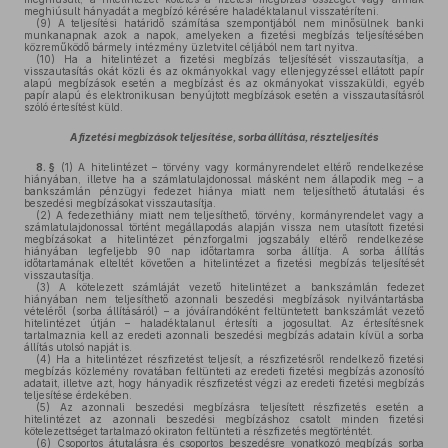
meghiúsult hányadát a megbízó kérésére haladéktalanul visszatéríteni.
(9)
A teljesítési határidő számítása szempontjából nem minősülnek banki
munkanapnak azok a napok, amelyeken a fizetési megbízás teljesítésében
közreműködő bármely intézmény üzletvitel céljából nem tart nyitva.
(10)
Ha a hitelintézet a fizetési megbízás teljesítését visszautasítja, a
visszautasítás okát közli és az okmányokkal vagy ellenjegyzéssel ellátott papír
alapú megbízások esetén a megbízást és az okmányokat visszaküldi, egyéb
papír alapú és elektronikusan benyújtott megbízások esetén a visszautasításról
szóló értesítést küld.
A fizetési megbízások teljesítése, sorba állítása, részteljesítés
8. §
(1)
A hitelintézet – törvény vagy kormányrendelet eltérő rendelkezése
hiányában, illetve ha a számlatulajdonossal másként nem állapodik meg – a
bankszámlán pénzügyi fedezet hiánya miatt nem teljesíthető átutalási és
beszedési megbízásokat visszautasítja.
(2)
A fedezethiány miatt nem teljesíthető, törvény, kormányrendelet vagy a
számlatulajdonossal történt megállapodás alapján vissza nem utasított fizetési
megbízásokat a hitelintézet pénzforgalmi jogszabály eltérő rendelkezése
hiányában legfeljebb 90 nap időtartamra sorba állítja. A sorba állítás
időtartamának elteltét követően a hitelintézet a fizetési megbízás teljesítését
visszautasítja.
(3)
A kötelezett számláját vezető hitelintézet a bankszámlán fedezet
hiányában nem teljesíthető azonnali beszedési megbízások nyilvántartásba
vételéről (sorba állításáról) – a jóváírandóként feltüntetett bankszámlát vezető
hitelintézet útján – haladéktalanul értesíti a jogosultat. Az értesítésnek
tartalmaznia kell az eredeti azonnali beszedési megbízás adatain kívül a sorba
állítás utolsó napját is.
(4)
Ha a hitelintézet részfizetést teljesít, a részfizetésről rendelkező fizetési
megbízás közlemény rovatában feltünteti az eredeti fizetési megbízás azonosító
adatait, illetve azt, hogy hányadik részfizetést végzi az eredeti fizetési megbízás
teljesítése érdekében.
(5)
Az azonnali beszedési megbízásra teljesített részfizetés esetén a
hitelintézet az azonnali beszedési megbízáshoz csatolt minden fizetési
kötelezettséget tartalmazó okiraton feltünteti a részfizetés megtörténtét.
(6)
Csoportos átutalásra és csoportos beszedésre vonatkozó megbízás sorba