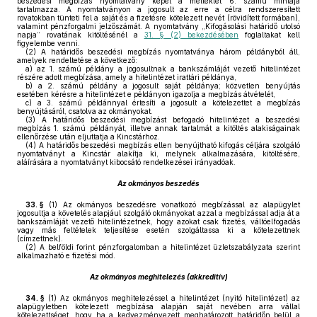
beszedési megbízás nyomtatvány képét a melléklet 6. számú mintája
tartalmazza. A nyomtatványon a jogosult az erre a célra rendszeresített
rovatokban tünteti fel a saját és a fizetésre kötelezett nevét (rövidített formában),
valamint pénzforgalmi jelzőszámát. A nyomtatvány „Kifogásolási határidő utolsó
napja” rovatának kitöltésénél a
31. § (2) bekezdésében
foglaltakat kell
figyelembe venni.
(2)
A határidős beszedési megbízás nyomtatványa három példányból áll,
amelyek rendeltetése a következő:
a)
az 1. számú példány a jogosultnak a bankszámláját vezető hitelintézet
részére adott megbízása, amely a hitelintézet irattári példánya,
b)
a 2. számú példány a jogosult saját példánya; közvetlen benyújtás
esetében kérésre a hitelintézet e példányon igazolja a megbízás átvételét,
c)
a 3. számú példánnyal értesíti a jogosult a kötelezettet a megbízás
benyújtásáról, csatolva az okmányokat.
(3)
A határidős beszedési megbízást befogadó hitelintézet a beszedési
megbízás 1. számú példányát, illetve annak tartalmát a kitöltés alakiságainak
ellenőrzése után eljuttatja a Kincstárhoz.
(4)
A határidős beszedési megbízás ellen benyújtható kifogás céljára szolgáló
nyomtatványt a Kincstár alakítja ki, melynek alkalmazására, kitöltésére,
aláírására a nyomtatványt kibocsátó rendelkezései irányadóak.
Az okmányos beszedés
33. §
(1)
Az okmányos beszedésre vonatkozó megbízással az alapügylet
jogosultja a követelés alapjául szolgáló okmányokat azzal a megbízással adja át a
bankszámláját vezető hitelintézetnek, hogy azokat csak fizetés, váltóelfogadás
vagy más feltételek teljesítése esetén szolgáltassa ki a kötelezettnek
(címzettnek).
(2)
A belföldi forint pénzforgalomban a hitelintézet üzletszabályzata szerint
alkalmazható e fizetési mód.
Az okmányos meghitelezés (akkreditív)
34. §
(1)
Az okmányos meghitelezéssel a hitelintézet (nyitó hitelintézet) az
alapügyletben kötelezett megbízása alapján saját nevében arra vállal
kötelezettséget, hogy ha a kedvezményezett meghatározott határidőn belül a