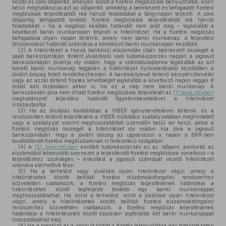
kezdő és záró időpontot, amelyek között a fizetési megbízások benyújthatók; ezen
belül meghatározza azt az időpontot, ameddig a beérkezett és befogadott fizetési
megbízások teljesítéséből reá háruló feladatokat a tárgynapon teljesíti. A záró
időpontig befogadott további fizetési megbízások teljesítéséből reá háruló
feladatokat – ha a megbízó későbbi határidőt nem jelöl meg – legkésőbb a
következő banki munkanapon teljesíti a hitelintézet. Ha a fizetési megbízás
befogadása olyan napon történik, amely nem banki munkanap, a teljesítési
(elszámolási) határidő számítása a következő banki munkanapon kezdődik.
(2)
A hitelintézet a hozzá bankközi elszámolás útján beérkezett összeget a
saját bankszámláján történt jóváírásról való tudomásszerzés napján a jogosult
bankszámláján jóváírja oly módon, hogy a számlatulajdonos legkésőbb az azt
követő banki munkanap reggelén a hitelintézet nyitvatartásától kezdődően a
jóváírt összeg felett rendelkezhessen. A bankkártyával történő készpénzfelvétel
vagy az azzal történő fizetés lehetőségét legkésőbb a következő napon reggel 8
órától kell biztosítani akkor is, ha ez a nap nem banki munkanap. A
bankszámlán jóvá nem írható fizetési megbízások teljesítését az
(1) bekezdésben
meghatározott teljesítési határidő figyelembevételével a hitelintézet
visszautasítja.
(3)
Ha az átutalás továbbítása a VIBER igénybevételével történik, és a
rendszerben történő teljesítésére a VIBER működési szabályzatában meghirdetett
vagy a szabályzat szerint meghosszabbított üzemidőn belül sor kerül, akkor a
fizetési megbízás összegét a hitelintézet oly módon írja jóvá a jogosult
bankszámláján, hogy a jóváírt összeg az ugyanazon a napon a BKR-ben
továbbítandó fizetési megbízásoknak is fedezetéül szolgáljon.
(4)
A
(2) bekezdésben
említett tudomásszerzés az az időpont, amikortól az
elszámolást lebonyolító szervezet a teljesítendő fizetési megbízásra vonatkozó – a
teljesítéshez szükséges – értesítést a jogosult számláját vezető hitelintézet
számára elérhetővé teszi.
(5)
Ha a terhelést vagy jóváírást olyan hitelintézet végzi, amely a
hitelintézetek közötti belföldi fizetési elszámolásforgalmi rendszerhez
közvetetten csatlakozik, a fizetési megbízás teljesítésének határideje a
hitelintézetek között legfeljebb további egy banki munkanappal
meghosszabbodhat. Ha mind a terhelést, mind a jóváírást olyan hitelintézet
végzi, amely a hitelintézetek közötti belföldi fizetési elszámolásforgalmi
rendszerhez közvetetten csatlakozik, a fizetési megbízás teljesítésének
határideje a hitelintézetek között összesen legfeljebb két banki munkanappal
hosszabbodhat meg.
(6)
Ha a megbízó és a jogosult között a fizetés lebonyolítása egy hitelintézeten