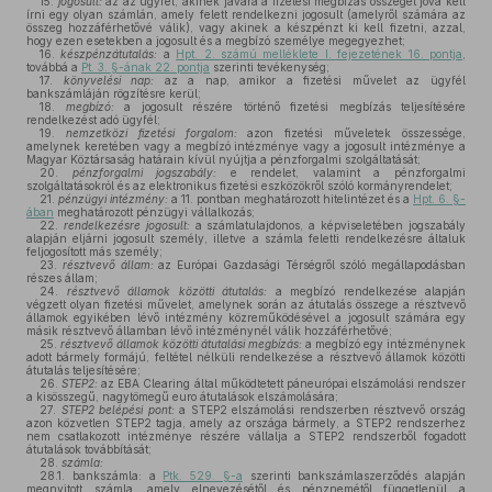
15.
jogosult:
az az ügyfél, akinek javára a fizetési megbízás összegét jóvá kell
írni egy olyan számlán, amely felett rendelkezni jogosult (amelyről számára az
összeg hozzáférhetővé válik), vagy akinek a készpénzt ki kell fizetni, azzal,
hogy ezen esetekben a jogosult és a megbízó személye megegyezhet;
16.
készpénzátutalás:
a
Hpt. 2. számú melléklete I. fejezetének 16. pontja
,
továbbá a
Pt. 3. §-ának 22. pontja
szerinti tevékenység;
17.
könyvelési nap:
az a nap, amikor a fizetési művelet az ügyfél
bankszámláján rögzítésre kerül;
18.
megbízó:
a jogosult részére történő fizetési megbízás teljesítésére
rendelkezést adó ügyfél;
19.
nemzetközi fizetési forgalom:
azon fizetési műveletek összessége,
amelynek keretében vagy a megbízó intézménye vagy a jogosult intézménye a
Magyar Köztársaság határain kívül nyújtja a pénzforgalmi szolgáltatását;
20.
pénzforgalmi jogszabály:
e rendelet, valamint a pénzforgalmi
szolgáltatásokról és az elektronikus fizetési eszközökről szóló kormányrendelet;
21.
pénzügyi intézmény:
a 11. pontban meghatározott hitelintézet és a
Hpt. 6. §-
ában
meghatározott pénzügyi vállalkozás;
22.
rendelkezésre jogosult:
a számlatulajdonos, a képviseletében jogszabály
alapján eljárni jogosult személy, illetve a számla feletti rendelkezésre általuk
feljogosított más személy;
23.
résztvevő állam:
az Európai Gazdasági Térségről szóló megállapodásban
részes állam;
24.
résztvevő államok közötti átutalás:
a megbízó rendelkezése alapján
végzett olyan fizetési művelet, amelynek során az átutalás összege a résztvevő
államok egyikében lévő intézmény közreműködésével a jogosult számára egy
másik résztvevő államban lévő intézménynél válik hozzáférhetővé;
25.
résztvevő államok közötti átutalási megbízás:
a megbízó egy intézménynek
adott bármely formájú, feltétel nélküli rendelkezése a résztvevő államok közötti
átutalás teljesítésére;
26.
STEP2:
az EBA Clearing által működtetett páneurópai elszámolási rendszer
a kisösszegű, nagytömegű euro átutalások elszámolására;
27.
STEP2 belépési pont:
a STEP2 elszámolási rendszerben résztvevő ország
azon közvetlen STEP2 tagja, amely az országa bármely, a STEP2 rendszerhez
nem csatlakozott intézménye részére vállalja a STEP2 rendszerből fogadott
átutalások továbbítását;
28.
számla:
28.1. bankszámla: a
Ptk. 529. §-a
szerinti bankszámlaszerződés alapján
megnyitott számla, amely elnevezésétől és pénznemétől függetlenül a