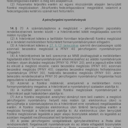
fedezetigazolás esetén is meg kell állapodniuk.
(2)
Folyamatos teljesítés esetén az egyes részszámlák alapján benyújtott
fizetési megbízásokon „Részfizetés fedezetigazolásra” megjelölést, valamint a
fedezetigazolás keltét és számát kell feltüntetni.
A pénzforgalmi nyomtatványok
14. §
(1)
A számlatulajdonos a megbízást – pénzforgalmi jogszabály
rendelkezéseinek keretei között – a hitelintézettel kötött megállapodás szerinti
módon nyújtja be.
(2)
A hitelintézet köteles a belföldön forintban teljesítendő fizetési megbízást
az e rendelet
mellékletében
feltüntetett formanyomtatványokon elfogadni.
(3)
A hitelintézet köteles a
27. § (2) bekezdése
szerinti devizaösszegre szóló
azonnali beszedési megbízást a PFNY 40 pénzforgalmi nyomtatványon
elfogadni.
(4)
A hitelintézetnek be kell szereznie az MNB jóváhagyását a mellékletben
foglaltaktól eltérő formanyomtatványok alkalmazásához az alábbi nyomtatványok
körében: olyan átutalási megbízás (PFNY 10, PFNY 20), amit a jogosult előre kitölt
és elküld a megbízó részére, csekk beszedési megbízás (PFNY 60), azonnali
beszedési megbízás (PFNY 40), csoportos beszedési megbízás felhatalmazási
nyomtatványa (PFNY 30), határidős beszedési megbízás (PFNY 50). Jelen
bekezdés rendelkezését a PFNY 30 pénzforgalmi nyomtatványt forgalomba hozó
jogosultakra is alkalmazni kell.
(5)
Azoknál a fizetési módoknál, amelyeknél a mellékletben nincs
formanyomtatvány megadva, a hitelintézet a nyomtatványt szabadon alakítja ki.
(6)
A külföldi pénznemre szóló fizetési megbízások nyomtatványait a
hitelintézet saját hatáskörben alakítja ki.
(7)
Azt a fizetési megbízást, amelyhez okmányt nem kell csatolni, a megbízó
pénzforgalmi nyomtatvány helyett más módon (pl. elektronikus úton) is
benyújthatja a számlatulajdonos és a hitelintézet erre vonatkozó megállapodása
esetén. A fizetési megbízás elektronikus úton történő benyújtása esetén a
megbízás formáját a hitelintézet alakítja ki. Az elektronikus úton benyújtott
fizetési megbízásnak legalább a papír alapú bizonylatok adatait, és legalább az
azokban megadott mezőhosszakat kell tartalmazniuk.
(8)
A postai pénzforgalmi szolgáltatások igénybevételéhez a Posta által
rendszeresített, forgalmazott nyomtatványok és az általa elfogadott bizonylatok
alkalmazandók. A nyomtatványokat a Posta engedélyével és az általa