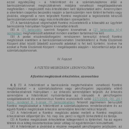
azzal egyidejűleg – a hitelintézet és a számlatulajdonos által a
bankszámlakivonat megküldésének módjára vonatkozó megállapodásnak
megfelelően – megküldött más értesítésben kell tájékoztatást adni. Amennyiben
a sikertelen csoportos beszedés napján a bankszámlán nem történt terhelés vagy
jóváírás, elegendő a nem teljesített fizetési megbízást a legközelebb készülő
bankszámlakivonaton vagy más értesítésben szerepeltetni.
(7)
A bankkártyával végrehajtott fizetési műveletekről a kibocsátó az ügyfelet
bankszámla hiányában forgalmi kivonattal értesíti.
(8)
A
(7) bekezdés
szerinti forgalmi kivonatnak a
(2) bekezdés
h)–j)
pontjaiban
meghatározott adatokat minden esetben tartalmaznia kell.
(9)
A postai elszámolásforgalmi rendszeren keresztül érkező fizetési
megbízások esetében a bankszámlakivonaton (mellékletein) a Posta Elszámoló
Központ által közölt (átadott) azonosító adatokat is fel kell tüntetni, kivéve ha
azokat a Posta Elszámoló Központ – megállapodás alapján – közvetlenül adja át a
számlatulajdonosnak.
IV. Fejezet
A FIZETÉSI MEGBÍZÁSOK LEBONYOLÍTÁSA
A fizetési megbízások érkeztetése, azonosítása
6. §
(1)
A hitelintézet a bankszámla megterhelésére vonatkozó fizetési
megbízásokat – a számlatulajdonos vagy pénzforgalmi jogszabály eltérő
rendelkezésének hiányában – az érkezés sorrendjében teljesíti. Az érkezés
sorrendjére a hitelintézet nyilvántartása az irányadó. A pénzforgalmi
szolgáltatásokról és elektronikus fizetési eszközökről szóló
227/2006. (XI. 20.)
Korm. rendelet 8. §-ának (1) bekezdésében
felsorolt jogcímeken benyújtott
fizetési megbízásokat a hitelintézet a számlatulajdonos rendelkezésére és az
egyéb fizetési megbízások érkezési sorrendjére tekintet nélkül teljesíti.
(2)
A hitelintézet a fizetési megbízás adatai mellett a fizetési megbízás
érkezésének időpontját (év, hó, nap, óra, perc) is rögzíti (érkeztetés) és tárolja.
(3)
A fizetési megbízások érkeztetése kötegenként is történhet, ha az egyes
tételek és a köteg összetartozása (akár utólag is) egyértelműen kimutatható.
(4)
A hitelintézet a jóváírást a részére megadott pénzforgalmi jelzőszám, az