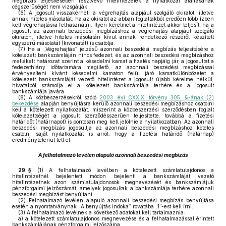
megbízás teljesítésében résztvevő hitelintézetek a nyilatkozat aláírásának
cégszerűségét nem vizsgálják.
(6)
A jogosult visszakérheti a végrehajtás alapjául szolgáló okiratot, illetve
annak hiteles másolatát, ha az okiratot az abban foglaltakból eredően több ízben
kell végrehajtásra felhasználni. Ilyen kérelmet a hitelintézet akkor teljesít, ha a
jogosult az azonnali beszedési megbízáshoz a végrehajtás alapjául szolgáló
okiraton, illetve hiteles másolatán kívül annak rendelkező részéről készített
egyszerű másolatát (kivonatát) is csatolja.
(7)
Ha a „Végrehajtás” jelzésű azonnali beszedési megbízás teljesítésére a
kötelezett bankszámláján nincs fedezet, és az azonnali beszedési megbízáshoz
mellékelt határozat szerint a késedelmi kamat a fizetés napjáig jár, a jogosultat a
fedezethiány időtartamára megillető, az azonnali beszedési megbízással
érvényesíteni kívánt késedelmi kamaton felül járó kamatkülönbözetet a
kötelezett bankszámláját vezető hitelintézet a jogosult újabb kérelme nélkül,
hivatalból számolja el a kötelezett bankszámlája terhére és a jogosult
bankszámlája javára.
(8)
A közbeszerzésekről szóló
2003. évi CXXIX. törvény 305. §-ának (2)
bekezdése
alapján benyújtásra kerülő azonnali beszedési megbízáshoz csatolni
kell a kötelezett nyilatkozatát, miszerint a közbeszerzési szerződésben foglalt
kötelezettségét a jogosult szerződésszerűen teljesítette, továbbá a fizetési
határidőt (határnapot) is pontosan meg kell jelölnie a nyilatkozatban. Az azonnali
beszedési megbízás jogosultja az azonnali beszedési megbízáshoz köteles
csatolni saját nyilatkozatát is arról, hogy a fizetési határidő (határnap)
eredménytelenül telt el.
A felhatalmazó levélen alapuló azonnali beszedési megbízás
29. §
(1)
A felhatalmazó levélben a kötelezett számlatulajdonos a
hitelintézetnél bejelentett módon bejelenti a bankszámláját vezető
hitelintézetnek azon számlatulajdonosok megnevezését és bankszámlájuk
pénzforgalmi jelzőszámát, amelyek jogosultak a bankszámlája terhére azonnali
beszedési megbízást benyújtani.
(2)
Felhatalmazó levélen alapuló azonnali beszedési megbízás benyújtása
esetén a nyomtatványnak „A benyújtás indoka” rovatába „1”-est kell írni.
(3)
A felhatalmazó levélnek a következő adatokat kell tartalmaznia:
a)
a kötelezett számlatulajdonos megnevezése és a felhatalmazással érintett
bankszámlájának pénzforgalmi jelzőszáma,