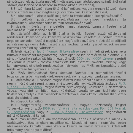
pénzösszegnek az általa megjelölt kötelezett számlatulajdonos számlájáról saját
számlájára történő beszedésére (a továbbiakban: beszedés),
8.3. számlára készpénzben történő befizetésre, vagy az onnan készpénzben
történő kifizetésre szóló megbízás (a továbbiakban: készpénzfizetés),
8.4. készpénzátutalásra szóló megbízás (a továbbiakban: készpénzátutalás),
8.5. belföldi postautalvány-szolgáltatásra vonatkozó megbízás (a
továbbiakban: készpénzfizetés belföldi postautalvánnyal);
9.
fizetési művelet:
e rendeletben meghatározott bármely fizetési mód
alkalmazása útján történő fizetés;
10.
hitelesítő tábla:
az MNB által a belföldi fizetési elszámolásforgalmi
rendszerek közvetlen és közvetett résztvevőiről vezetett, a belföldi fizetési
forgalomban adott fizetési megbízások megfelelő címzésének biztosítása céljából
az intézmények és a hitelintézeti elszámolóházi tevékenységet végzők részére
havonta közzétett nyilvántartás;
11.
hitelintézet:
a
Hpt. 5. §-ának (1) bekezdése
szerinti hitelintézet, ideértve a
külföldi hitelintézet magyarországi fióktelepét, de ide nem értve az elektronikus
pénzt kibocsátó szakosított hitelintézetről szóló
2004. évi XXXV. törvény
szerinti
elektronikus pénzt kibocsátó szakosított hitelintézetet, továbbá törvény vagy
kormányrendelet eltérő rendelkezése hiányában az MNB, és jogszabály eltérő
rendelkezése hiányában a Kincstár;
12.
IBAN (International Bank Account Number):
a nemzetközi fizetési
forgalomban a bankszámlák jelölésére szolgáló nemzetközi bankszámlaszám;
13.
intézmény:
a 11. pontban meghatározott hitelintézet és az a hitelintézetnek
nem minősülő jogi személy, amely résztvevő államok közötti átutalásokat a
Pt. 3.
§-ának 31. pontjában
meghatározott tevékenység keretében üzletszerűen
végez, valamint a hitelintézet különböző tagállamokban található azon
fióktelepei, amelyek részt vesznek a résztvevő államok közötti átutalásban, ezen
átutalás tekintetében;
14.
irányadó kamatláb:
14.1. Magyarország vonatkozásában: a Magyar Köztársaság Polgári
Törvénykönyvéről szóló
1959. évi IV. törvény (a továbbiakban: Ptk.) 301. §-ának
(2) bekezdésében
vagy a
301/A. §-ának (2) bekezdésében
meghatározott
mértékű késedelmi kamat,
14.2. más résztvevő állam vonatkozásában: annak a résztvevő államnak a
szabályaival összhangban megállapított, késedelmi kamat számítása során
alkalmazandó kamatláb, amelyben a késedelmi kamat fizetésére kötelezett
intézmény székhelye található;