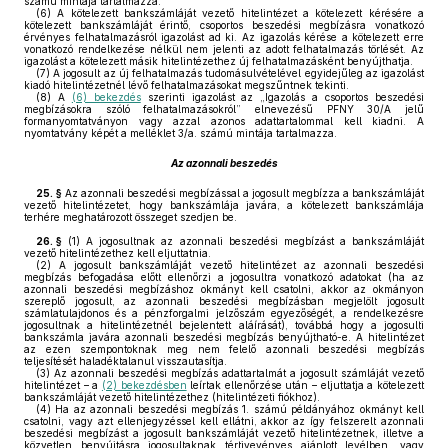
számú mintája tartalmazza.
(6)
A kötelezett bankszámláját vezető hitelintézet a kötelezett kérésére a
kötelezett bankszámláját érintő, csoportos beszedési megbízásra vonatkozó
érvényes felhatalmazásról igazolást ad ki. Az igazolás kérése a kötelezett erre
vonatkozó rendelkezése nélkül nem jelenti az adott felhatalmazás törlését. Az
igazolást a kötelezett másik hitelintézethez új felhatalmazásként benyújthatja.
(7)
A jogosult az új felhatalmazás tudomásulvételével egyidejűleg az igazolást
kiadó hitelintézetnél lévő felhatalmazásokat megszűntnek tekinti.
(8)
A
(6) bekezdés
szerinti igazolást az „Igazolás a csoportos beszedési
megbízásokra szóló felhatalmazásokról” elnevezésű PFNY 30/A jelű
formanyomtatványon vagy azzal azonos adattartalommal kell kiadni. A
nyomtatvány képét a melléklet 3/a. számú mintája tartalmazza.
Az azonnali beszedés
25. §
Az azonnali beszedési megbízással a jogosult megbízza a bankszámláját
vezető hitelintézetet, hogy bankszámlája javára, a kötelezett bankszámlája
terhére meghatározott összeget szedjen be.
26. §
(1)
A jogosultnak az azonnali beszedési megbízást a bankszámláját
vezető hitelintézethez kell eljuttatnia.
(2)
A jogosult bankszámláját vezető hitelintézet az azonnali beszedési
megbízás befogadása előtt ellenőrzi a jogosultra vonatkozó adatokat (ha az
azonnali beszedési megbízáshoz okmányt kell csatolni, akkor az okmányon
szereplő jogosult, az azonnali beszedési megbízásban megjelölt jogosult
számlatulajdonos és a pénzforgalmi jelzőszám egyezőségét, a rendelkezésre
jogosultnak a hitelintézetnél bejelentett aláírását), továbbá hogy a jogosulti
bankszámla javára azonnali beszedési megbízás benyújtható-e. A hitelintézet
az ezen szempontoknak meg nem felelő azonnali beszedési megbízás
teljesítését haladéktalanul visszautasítja.
(3)
Az azonnali beszedési megbízás adattartalmát a jogosult számláját vezető
hitelintézet – a
(2) bekezdésben
leírtak ellenőrzése után – eljuttatja a kötelezett
bankszámláját vezető hitelintézethez (hitelintézeti fiókhoz).
(4)
Ha az azonnali beszedési megbízás 1. számú példányához okmányt kell
csatolni, vagy azt ellenjegyzéssel kell ellátni, akkor az így felszerelt azonnali
beszedési megbízást a jogosult bankszámláját vezető hitelintézetnek, illetve a
közvetlen benyújtásra jogosultaknak tértivevényes ajánlott levélben, vagy