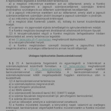
A tájékoztatás legalább a következőket tartalmazza:
a)
a megbízó intézménye esetében azt az időtartamot, amely a fizetési
megbízás összegének a jogosult számlavezetőjének számláján történő
jóváírásához szükséges és az időtartam számításának kezdőpontját,
b)
a jogosult intézménye esetében azt az időtartamot, amely alatt a jogosult
számlavezetőjének számláján jóváírt összeget a jogosult számláján is jóváírják,
c)
az intézmény által alkalmazott értéknapot,
d)
a megbízó által fizetendő jutalék, díj, költség és kamat kiszámításának
módját,
e)
a panasz- és jogorvoslati eljárás lehetőségét és igénybevételének módját,
f)
a fizetési megbízás összegének átváltásánál alkalmazott árfolyam típusát.
(2)
A készpénzátutalást végző a fizetési megbízás befogadásakor írásban
tájékoztatást ad, amely tartalmazza legalább:
a)
az
(1) bekezdés
d)–f)
pontjaiban
meghatározott tájékoztatást,
b)
a készpénzfelvétel helyét,
c)
a fizetési megbízásban szereplő összegnek a jogosulthoz történő
megérkezéséhez szükséges időtartamot és annak kezdő időpontját.
Utólagos tájékoztatás (bankszámlakivonat)
5. §
(1)
A bankszámla forgalmáról és egyenlegéről a hitelintézet a
számlatulajdonost közérthető formában, a
(2) bekezdésben
meghatározott
tartalommal, a
(3)–(4) bekezdésekben
előírt gyakorisággal kiállított
bankszámlakivonat útján tájékoztatja. A bankszámlakivonat a
számlatulajdonossal kötött megállapodástól függően elektronikus úton is
továbbítható.
(2)
A bankszámlakivonat tartalmazza:
a)
a számlatulajdonos megnevezését,
b)
a pénzforgalmi jelzőszámot,
c)
az IBAN számot,
d)
a számlavezető (levelező bank) BIC (SWIFT) kódját,
e)
a számla típusának megnevezését (pl. pénzforgalmi bankszámla),
f)
a számla devizanemét,
g)
azt az időszakot, amelyre a számlakivonat vonatkozik,
h)
a fizetési műveletek összegét, a könyvelési napot, valamint az esetleges
értéknapot, bankkártyával végrehajtott fizetési művelet esetén a fizetési művelet
napját is,