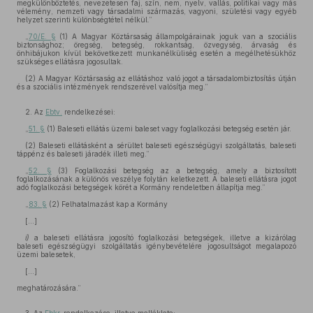
megkülönböztetés, nevezetesen faj, szín, nem, nyelv, vallás, politikai vagy más
vélemény, nemzeti vagy társadalmi származás, vagyoni, születési vagy egyéb
helyzet szerinti különbségtétel nélkül.”
„
70/E. §
(1) A Magyar Köztársaság állampolgárainak joguk van a szociális
biztonsághoz; öregség, betegség, rokkantság, özvegység, árvaság és
önhibájukon kívül bekövetkezett munkanélküliség esetén a megélhetésükhöz
szükséges ellátásra jogosultak.
(2) A Magyar Köztársaság az ellátáshoz való jogot a társadalombiztosítás útján
és a szociális intézmények rendszerével valósítja meg.”
2. Az
Ebtv.
rendelkezései:
„
51. §
(1) Baleseti ellátás üzemi baleset vagy foglalkozási betegség esetén jár.
(2) Baleseti ellátásként a sérültet baleseti egészségügyi szolgáltatás, baleseti
táppénz és baleseti járadék illeti meg.”
„
52. §
(3) Foglalkozási betegség az a betegség, amely a biztosított
foglalkozásának a különös veszélye folytán keletkezett. A baleseti ellátásra jogot
adó foglalkozási betegségek körét a Kormány rendeletben állapítja meg.”
„
83. §
(2) Felhatalmazást kap a Kormány
[...]
i)
a baleseti ellátásra jogosító foglalkozási betegségek, illetve a kizárólag
baleseti egészségügyi szolgáltatás igénybevételére jogosultságot megalapozó
üzemi balesetek,
[...]
meghatározására.”