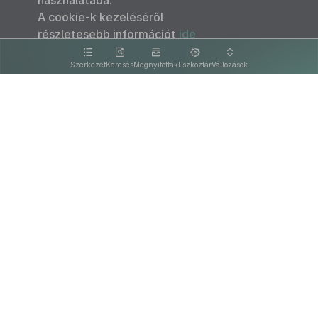
használatába.
A cookie-k kezeléséről
részletesebb információt
ide
kattintva olvashat.
Szerkezet
Keresés
Megnyitottak
Eszköztár
Változások
Kapcsolat
Felhasználási feltételek
PDF
Akadálymentesítési nyilatkozat