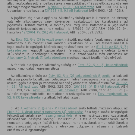
által megfogalmazott rendelkezéseket nem szűkíthetik” és az ettől az elvtől eltérő
szabályt megsemmisítette [
17/1990. (VII. 31.) AB határozat
, ABH 1990, 173, 176.].
Ugyanígy rendelkezett a
13/1993. (III. 9.) AB határozat
(ABH 1993, 425, 426.).
A jogállamiság elve alapján az Alkotmánybíróság azt is kimondta, ha törvény
valamely alkotmányos vagy törvényben szabályozott jog korlátozására ad
jogalkotási felhatalmazást, a törvénynek meg kell határoznia a jogalkotási
hatáskör terjedelmét és annak korlátait is [6/1999. (IV. 21.) ABH 1999, 90, 94.
hasonló a
19/2004. (V. 26.) AB határozat
, ABH 2004, 321, 353.].
Az
Ebtv. 52. §-a (3) bekezdésének
második mondata a fogalommeghatározást
tartalmazó első mondat után minden korlátozás nélkül ad felhatalmazást a
foglalkozási betegségek körének meghatározására, ami az
51. § és az 52. § (3)
bekezdésben
megadott fogalom alapján fennálló jogosultság rendelettel történő
szűkítésére is lehetőséget biztosított. Ez a szabályozási mód ellentétes az
Alkotmány 2. §-ának (1) bekezdésében
megfogalmazott jogállamiság elvével.
A fentiek alapján az Alkotmánybíróság az
Ebtv. 52. §-a (3) bekezdésének
második mondatát megsemmisítette.
Az Alkotmánybíróság az
Ebtv. 83. §-a (2) bekezdésének
i)
pontja
„a baleseti
ellátásra jogosító foglalkozási betegségek, illetve” szövegrészt – a szoros tartalmi
összefüggés alapján [a vonatkozó állandó gyakorlatra példaként említve
3/1992.
(I. 23.) AB határozat
, ABH 1992, 329, 330.;
26/1995. (V. 15.) AB határozat
, ABH
1995, 123, 124.;
4/2006. (II. 15.) AB határozat
, ABK 2006, február, 68, 75.] –
szintén megsemmisítette, mert ebben a szövegrészben az
Ebtv. megismétli az
52. § (3) bekezdésében
található felhatalmazást.
3. Az
Alkotmány 2. §-ának (1) bekezdését
sértő felhatalmazáson alapul az
Ebkr. 32. §-ának utalást tartalmazó (3) bekezdése
és a foglalkozási betegségek
felsorolását tartalmazó
1. számú melléklete
. A jelen határozat meghozatalának
időpontjában hatályos szövegű melléklet el is tér a felhatalmazástól, mert
nemcsak a betegségek listáját tartalmazza, hanem azoknak a munkaköröknek a
meghatározását is megjelöli, amelyekben dolgozóknál elismeri a baleseti
ellátásra való jogosultságot.