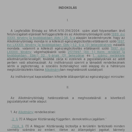
INDOKOLÁS
I.
A Legfelsőbb Bíróság az MfvK.IV.10.314/2004. szám alatt folyamatban lévő
felülvizsgálati eljárását felfüggesztette és az Alkotmánybíróságról szóló
1989. évi
XXXII. törvény (a továbbiakban: Abtv.) 38. §-a
alapján kezdeményezte, hogy az
Alkotmánybíróság mondja ki a kötelező egészségbiztosítás ellátásairól szóló
1997.
évi LXXXIII. törvény (a továbbiakban: Ebtv.) 52. §-a (3) bekezdésének
második
mondata, valamint a kötelező egészségbiztosítás ellátásairól szóló
1997. évi
LXXXIII. törvény
végrehajtásáról szóló
217/1997. (XII. 1.) Korm. rendelet (a
továbbiakban: Ebkr.) 32. §-ának (3) bekezdése
és
1. számú melléklete
alkotmányellenességét, továbbá zárja ki ezeknek a jogszabályoknak az adott
perben való alkalmazását. Az indítványozó szerint a támadott rendelkezések
sértik a jogbiztonság, a szociális biztonsághoz való alapjog és a hátrányos
megkülönböztetés tilalma
Alkotmány
ban meghatározott szabályait.
Az indítvánnyal kapcsolatban kifejtette álláspontját az egészségügyi miniszter.
II.
Az Alkotmánybíróság határozatának a meghozatalánál a következő
jogszabályokat vette alapul:
1. Az
Alkotmány
rendelkezései:
„
2. §
(1) A Magyar Köztársaság független, demokratikus jogállam.”
„
70/A. §
(1) A Magyar Köztársaság biztosítja a területén tartózkodó minden
személy számára az emberi, illetve az állampolgári jogokat, bármely