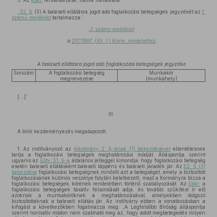
3. Az
Ebkr.
rendelkezése, illetve melléklete:
„
32. §
(3) A baleseti ellátásra jogot adó foglalkozási betegségek jegyzékét az
1.
számú melléklet
tartalmazza.”
„
1. számú melléklet
a
217/1997. (XII. 1.) Korm. rendelethez
A baleseti ellátásra jogot adó foglalkozási betegségek jegyzéke
Sorszám
A foglalkozási betegség
Munkakör
megnevezése
(munkahely)
[...]”
III.
A bírói kezdeményezés megalapozott.
1. Az indítványozó az
Alkotmány 2. §-ának (1) bekezdésével
ellentétesnek
tartja a foglalkozási betegségek meghatározási módját. Álláspontja szerint
ugyanis az
Ebtv. 51. §-a
általános jelleggel kimondja, hogy foglalkozási betegség
esetén baleseti ellátásként baleseti táppénz és baleseti járadék jár. Az
52. § (3)
bekezdése
foglalkozási betegségnek minősíti azt a betegséget, amely a biztosított
foglalkozásának különös veszélye folytán keletkezett, majd a Kormányra bízza a
foglalkozási betegségek körének rendeletben történő szabályozását. Az
Ebkr.
a
foglalkozási betegségek taxatív felsorolását adja, és további szűkítést ír elő
azoknak a munkaköröknek a meghatározásával, amelyekben dolgozó
biztosítottaknak a baleseti ellátás jár. Az indítvány ebben a vonatkozásban a
kifogást a következőkben fogalmazza meg: „A Legfelsőbb Bíróság álláspontja
szerint normatív módon nem szabható meg az, hogy adott megbetegedés milyen