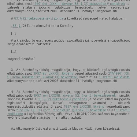
2. Az Alkotmánybíróság megállapítja, hogy a kötelező egészségbiztosítás
ellátásairól szóló
1997. évi LXXXIII. törvény 83. § (2) bekezdése
i)
pontjának
„a
baleseti ellátásra jogosító foglalkozási betegségek, illetve” szövegrésze
alkotmányellenes, ezért azt 2006. december 31-i hatállyal megsemmisíti.
A
83. § (2) bekezdésének
i)
pontja
a következő szöveggel marad hatályban:
„
83. §
(2) Felhatalmazást kap a Kormány
[...]
i)
a kizárólag baleseti egészségügyi szolgáltatás igénybevételére jogosultságot
megalapozó üzemi balesetek,
[...]
meghatározására.”
3. Az Alkotmánybíróság megállapítja, hogy a kötelező egészségbiztosítás
ellátásairól szóló
1997. évi LXXXIII. törvény
végrehajtásáról szóló
217/1997. (XII.
1.) Korm. rendelet 32. §-ának (3) bekezdése
, valamint az
1. számú melléklete
alkotmányellenes, ezért azt 2006. december 31-i hatállyal megsemmisíti.
4. Az Alkotmánybíróság megállapítja, hogy a kötelező egészségbiztosítás
ellátásairól szóló
1997. évi LXXXIII. törvény 52. §-a (3) bekezdésének
második
mondata, továbbá a
83. § (2) bekezdése
i)
pontjának
„a baleseti ellátásra jogosító
foglalkozási betegségek, illetve” szövegrésze, valamint a kötelező
egészségbiztosítás ellátásairól szóló
1997. évi LXXXIII. törvény
végrehajtásáról
szóló
217/1997. (XII. 1.) Korm. rendelet 32. §-ának (3) bekezdése
és az
1. számú
melléklete
a Legfelsőbb Bíróság előtt MfvK.IV.10.314/2004. számon folyamatban
lévő felülvizsgálati eljárásban nem alkalmazható.
Az Alkotmánybíróság ezt a határozatát a Magyar Közlönyben közzéteszi.