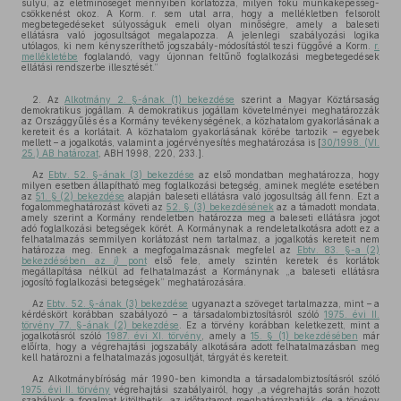
súlyú, az életminőséget mennyiben korlátozza, milyen fokú munkaképesség-
csökkenést okoz. A Korm. r. sem utal arra, hogy a mellékletben felsorolt
megbetegedéseket súlyosságuk emeli olyan minőségre, amely a baleseti
ellátásra való jogosultságot megalapozza. A jelenlegi szabályozási logika
utólagos, ki nem kényszeríthető jogszabály-módosítástól teszi függővé a Korm.
r.
mellékletébe
foglalandó, vagy újonnan feltűnő foglalkozási megbetegedések
ellátási rendszerbe illesztését.”
2. Az
Alkotmány 2. §-ának (1) bekezdése
szerint a Magyar Köztársaság
demokratikus jogállam. A demokratikus jogállam követelményei meghatározzák
az Országgyűlés és a Kormány tevékenységének, a közhatalom gyakorlásának a
kereteit és a korlátait. A közhatalom gyakorlásának körébe tartozik – egyebek
mellett – a jogalkotás, valamint a jogérvényesítés meghatározása is [
30/1998. (VI.
25.) AB határozat
, ABH 1998, 220, 233.].
Az
Ebtv. 52. §-ának (3) bekezdése
az első mondatban meghatározza, hogy
milyen esetben állapítható meg foglalkozási betegség, aminek megléte esetében
az
51. § (2) bekezdése
alapján baleseti ellátásra való jogosultság áll fenn. Ezt a
fogalommeghatározást követi az
52. § (3) bekezdésének
az a támadott mondata,
amely szerint a Kormány rendeletben határozza meg a baleseti ellátásra jogot
adó foglalkozási betegségek körét. A Kormánynak a rendeletalkotásra adott ez a
felhatalmazás semmilyen korlátozást nem tartalmaz, a jogalkotás kereteit nem
határozza meg. Ennek a megfogalmazásnak megfelel az
Ebtv. 83. §-a (2)
bekezdésében az
i)
pont
első fele, amely szintén keretek és korlátok
megállapítása nélkül ad felhatalmazást a Kormánynak „a baleseti ellátásra
jogosító foglalkozási betegségek” meghatározására.
Az
Ebtv. 52. §-ának (3) bekezdése
ugyanazt a szöveget tartalmazza, mint – a
kérdéskört korábban szabályozó – a társadalombiztosításról szóló
1975. évi II.
törvény 77. §-ának (2) bekezdése
. Ez a törvény korábban keletkezett, mint a
jogalkotásról szóló
1987. évi XI. törvény
, amely a
15. § (1) bekezdésében
már
előírta, hogy a végrehajtási jogszabály alkotására adott felhatalmazásban meg
kell határozni a felhatalmazás jogosultját, tárgyát és kereteit.
Az Alkotmánybíróság már 1990-ben kimondta a társadalombiztosításról szóló
1975. évi II. törvény
végrehajtási szabályairól, hogy „a végrehajtás során hozott
szabályok a fogalmat kitölthetik, az időtartamot meghatározhatják, de a törvény