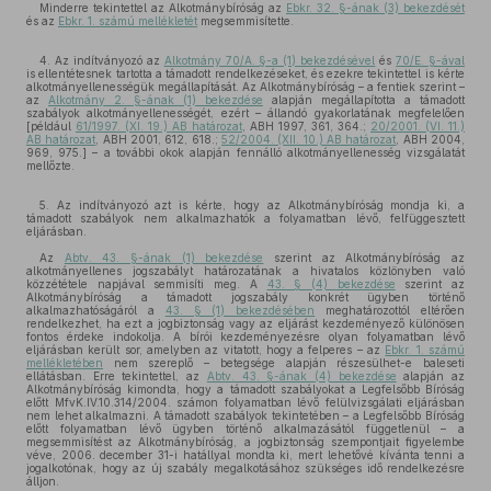
Minderre tekintettel az Alkotmánybíróság az
Ebkr. 32. §-ának (3) bekezdését
és az
Ebkr. 1. számú mellékletét
megsemmisítette.
4. Az indítványozó az
Alkotmány 70/A. §-a (1) bekezdésével
és
70/E. §-ával
is ellentétesnek tartotta a támadott rendelkezéseket, és ezekre tekintettel is kérte
alkotmányellenességük megállapítását. Az Alkotmánybíróság – a fentiek szerint –
az
Alkotmány 2. §-ának (1) bekezdése
alapján megállapította a támadott
szabályok alkotmányellenességét, ezért – állandó gyakorlatának megfelelően
[például
61/1997. (XI. 19.) AB határozat
, ABH 1997, 361, 364.;
20/2001. (VI. 11.)
AB határozat
, ABH 2001, 612, 618.;
52/2004. (XII. 10.) AB határozat
, ABH 2004,
969, 975.] – a további okok alapján fennálló alkotmányellenesség vizsgálatát
mellőzte.
5. Az indítványozó azt is kérte, hogy az Alkotmánybíróság mondja ki, a
támadott szabályok nem alkalmazhatók a folyamatban lévő, felfüggesztett
eljárásban.
Az
Abtv. 43. §-ának (1) bekezdése
szerint az Alkotmánybíróság az
alkotmányellenes jogszabályt határozatának a hivatalos közlönyben való
közzététele napjával semmisíti meg. A
43. § (4) bekezdése
szerint az
Alkotmánybíróság a támadott jogszabály konkrét ügyben történő
alkalmazhatóságáról a
43. § (1) bekezdésében
meghatározottól eltérően
rendelkezhet, ha ezt a jogbiztonság vagy az eljárást kezdeményező különösen
fontos érdeke indokolja. A bírói kezdeményezésre olyan folyamatban lévő
eljárásban került sor, amelyben az vitatott, hogy a felperes – az
Ebkr. 1. számú
mellékletében
nem szereplő – betegsége alapján részesülhet-e baleseti
ellátásban. Erre tekintettel, az
Abtv. 43. §-ának (4) bekezdése
alapján az
Alkotmánybíróság kimondta, hogy a támadott szabályokat a Legfelsőbb Bíróság
előtt MfvK.IV.10.314/2004. számon folyamatban lévő felülvizsgálati eljárásban
nem lehet alkalmazni. A támadott szabályok tekintetében – a Legfelsőbb Bíróság
előtt folyamatban lévő ügyben történő alkalmazásától függetlenül – a
megsemmisítést az Alkotmánybíróság, a jogbiztonság szempontjait figyelembe
véve, 2006. december 31-i hatállyal mondta ki, mert lehetővé kívánta tenni a
jogalkotónak, hogy az új szabály megalkotásához szükséges idő rendelkezésre
álljon.