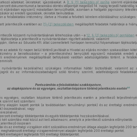
atkozó adatokat, okiratokat, igazolásokat. A
8. § (1) bekezdés
a)
pontja
szerinti eljárás
rzett dokumentumot a besorolási döntés időpontját megelőző 14. napig terjedő határidőig k
li eljárásban egyszerű másolatban benyújthatók, azonban a hallgatói jogviszony létesítésé
záskor az eredeti igazolások, okiratok bemutatása.
rán a felsőoktatási intézmény, illetve a Hivatal a felvételi kérelem elbírálásához szükséges 
tett jelentkezők esetében az
(1)–(2) bekezdésben
megállapított feladatok határideje a hián
lentkezők központi nyilvántartásának létrehozása után – a
12. § (2) bekezdés
b)
pontjában
m
tájékoztatja a jelentkezőt a nyilvántartásban rögzített adatairól, valamint
ján, illetve az Educatio Kft. által üzemeltetett honlapon keresztül folyamatosan tájékoztatj
 az adatok tíz napon belül történő javítását a Hivatal az eljárás minden szakaszában kötele
tézmény a beiratkozáskor – a jelentkezéshez benyújtott egyszerű másolatok eredeti 
eli eredményének megállapítását befolyásoló valótlan adatszolgáltatás történt, a felsőo
emmisíti.
 nyilvántartás kezeléséhez szükséges informatikai háttér biztosítását, valamint az 
jogról és az információszabadságról szóló törvény szerinti, adatfeldolgozói feladatoka
Pontszámítás a felsőoktatási szakképzésre,
66
az alapképzésre és az egységes, osztatlan képzésre történő jelentkezés esetén
 egységes, osztatlan képzésre történő jelentkezés esetén a jelentkező teljesítményét
k szerint kell számítani:
mény alapján kapott pontok (a továbbiakban: tanulmányi pontok) és az érettségi eredmén
ok) összeadásával, vagy
zerezésével,
zerzett érettségi többletpontok és egyéb többletpontok hozzászámításával.
i két számítási mód közül azt kell alkalmazni, amelyik a jelentkező számára előnyösebb.
a jelentkező összesen
tai és az érettségi vizsgákon elért százalékos eredményei átlaga alapján legfeljebb 200 ta
l meghatározott érettségi vizsgaeredményei alapján legfeljebb 200 érettségi pontot,
tett érettségiért legfeljebb 100 érettségi többletpontot,