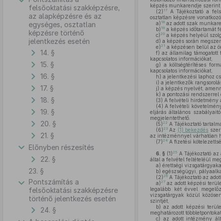
képzés munkarendje szerint 
felsőoktatási szakképzésre,
17
(2)
A Tájékoztató a fels
az alapképzésre és az
osztatlan képzésre vonatkoz
18
egységes, osztatlan
a)
az adott szak munkaren
19
b)
a képzés időtartamát f
képzésre történő
20
c)
a képzés helyéül szolg
jelentkezés esetén
d)
a képzés során megszer
21
e)
a képzésen belül az ö
14. §
f)
az államilag támogatott f
kapcsolatos információkat,
15. §
g)
a költségtérítéses form
kapcsolatos információkat,
16. §
h)
a jelentkezési laphoz cs
i)
a jelentkezők rangsorolás
17. §
j)
a képzés nyelvét, amen
k)
a pontozási rendszerrel 
18. §
(3)
A felvételi hirdetmény
(4)
A felvételi követelmény
19. §
eljárás általános szabályait
megjelentethető.
20. §
22
(5)
A Tájékoztató tartalma
23
(6)
Az
(1) bekezdés
szer
21. §
az intézménnyel várhatóan h
24
(7)
A fizetési kötelezett
Előnyben részesítés
25
6. §
(1)
A Tájékoztató az 
22. §
által a felvétel feltételéül me
a)
érettségi vizsgatárgyakat
23. §
b)
egészségügyi, pályaalka
26
(2)
A Tájékoztató az adot
Pontszámítás a
27
a)
az adott képzési terüle
felsőoktatási szakképzésre
legalább két évvel megelőz
vizsgatárgyak közül közösen
történő jelentkezés esetén
szintjét,
b)
az adott képzési terüle
24. §
meghatározott többletpontokat
c)
az adott intézmény ált