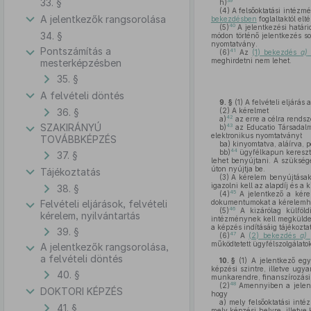
33. §
39
h)
(4)
A felsőoktatási intézm
A jelentkezők rangsorolása
bekezdésben
foglaltaktól elté
40
(5)
A jelentkezési határid
34. §
módon történő jelentkezés s
nyomtatvány.
Pontszámítás a
41
(6)
Az
(1) bekezdés
a)
meghirdetni nem lehet.
mesterképzésben
35. §
A felvételi döntés
9. §
(1)
A felvételi eljárás 
36. §
(2)
A kérelmet
42
a)
az erre a célra rendszer
SZAKIRÁNYÚ
43
b)
az Educatio Társadalmi 
elektronikus nyomtatványt
TOVÁBBKÉPZÉS
ba)
kinyomtatva, aláírva, p
44
bb)
ügyfélkapun kereszt
37. §
lehet benyújtani. A szükség
úton nyújtja be.
Tájékoztatás
(3)
A kérelem benyújtásako
igazolni kell az alapdíj és a k
38. §
45
(4)
A jelentkező a kérel
Felvételi eljárások, felvételi
dokumentumokat a kérelemhez
46
(5)
A kizárólag külföldi
kérelem, nyilvántartás
intézménynek kell megküldeni
a képzés indításáig tájékoztat
39. §
47
(6)
A
(2) bekezdés
a)
p
működtetett ügyfélszolgálato
A jelentkezők rangsorolása,
a felvételi döntés
10. §
(1)
A jelentkező egy 
képzési szintre, illetve ugy
40. §
munkarendre, finanszírozási 
48
(2)
Amennyiben a jelen
DOKTORI KÉPZÉS
hogy
a)
mely felsőoktatási inté
41. §
mely képzési helyre, illetve