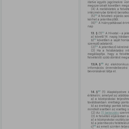
illetve egyéb jogcímekre von
megszerzését követően megsze
(4)
A mellékletek a felvéte
intézménybe történő beiratko
60
(5)
A felvételi eljárás so
kérhet a jelentkezőtől.
61
(6)
A hiánypótlással érin
nap
62
13. §
(1)
A Hivatal – a je
a)
követő 14. napig írásban 
63
b)
követően a saját honlap
szereplő adatairól.
64
(2)
A jelentkező kérelmére
(3)
Ha a felsőoktatási in
megállapítja, hogy a felvét
felvételről szóló döntést megs
65
13/A. §
Az elektronikus
információs önrendelkezési 
bevonásával látja el.
67
14. §
(1)
Alapképzésre és
értékelni, amelyet az alábbia
a)
a középiskolai teljesít
továbbiakban: érettségi pont
b)
az érettségi pontok kéts
mindkét esetben az esetleg s
(2)
Az
(1) bekezdés
szerint
(3)
A felvételi eljárásban 
a)
a középiskolai osztályza
b)
a jelentkezés feltételéü
68
c)
az emelt szinten teljesí