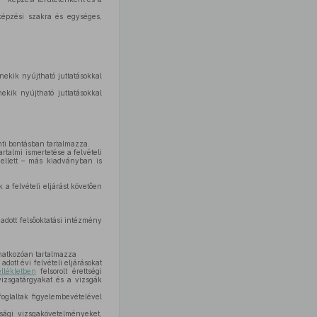
képzési szakra és egységes,
 nekik nyújtható juttatásokkal
nekik nyújtható juttatásokkal
ti bontásban tartalmazza.
rtalmi ismertetése a felvételi
mellett – más kiadványban is
a felvételi eljárást követően
adott felsőoktatási intézmény
onatkozóan tartalmazza
adott évi felvételi eljárásokat
lékletben
felsorolt érettségi
vizsgatárgyakat és a vizsgák
oglaltak figyelembevételével
sági vizsgakövetelményeket,