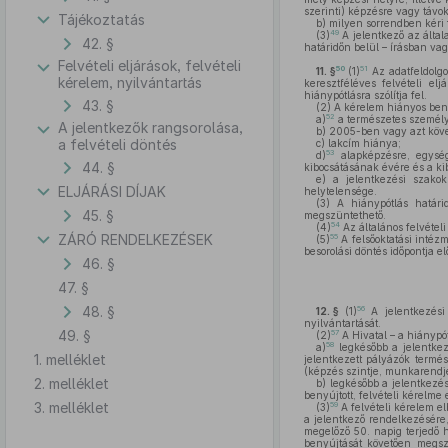
szerinti) képzésre vagy távok
Tájékoztatás
b)
milyen sorrendben kéri f
49
(3)
A jelentkező az általa
42. §
határidőn belül – írásban va
Felvételi eljárások, felvételi
50
51
11. §
(1)
Az adatfeldolgo
kérelem, nyilvántartás
keresztféléves felvételi el
hiánypótlásra szólítja fel.
43. §
(2)
A kérelem hiányos ben
52
a)
a természetes személy
A jelentkezők rangsorolása,
b)
2005-ben vagy azt követő
a felvételi döntés
c)
lakcím hiánya;
53
d)
alapképzésre, egysége
44. §
kibocsátásának évére és a ki
e)
a jelentkezési szakok
ELJÁRÁSI DÍJAK
helytelensége.
(3)
A hiánypótlás határid
45. §
megszüntethető.
54
(4)
Az általános felvételi
ZÁRÓ RENDELKEZÉSEK
55
(5)
A felsőoktatási intéz
besorolási döntés időpontja e
46. §
47. §
48. §
56
12. §
(1)
A jelentkezési 
nyilvántartását.
49. §
57
(2)
A Hivatal – a hiánypót
58
a)
legkésőbb a jelentkezé
1. melléklet
jelentkezett pályázók termés
(képzés szintje, munkarendje
2. melléklet
b)
legkésőbb a jelentkezési
benyújtott, felvételi kérelme
3. melléklet
59
(3)
A felvételi kérelem e
a jelentkező rendelkezésére,
megelőző 50. napig terjedő h
benyújtását követően megszer