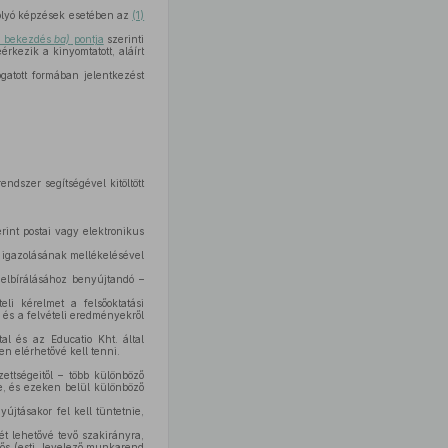
folyó képzések esetében az
(1)
) bekezdés
ba)
pontja
szerinti
rkezik a kinyomtatott, aláírt
gatott formában jelentkezést
endszer segítségével kitöltött
erint postai vagy elektronikus
 igazolásának mellékelésével
elbírálásához benyújtandó –
li kérelmet a felsőoktatási
 és a felvételi eredményekről
al és az Educatio Kht. által
n elérhetővé kell tenni.
ettségeitől – több különböző
re, és ezeken belül különböző
újtásakor fel kell tüntetnie,
t lehetővé tevő szakirányra,
dős (esti, levelező munkarend