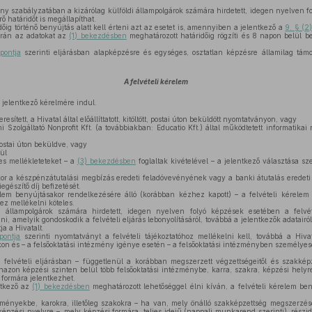
ény szabályzatában a kizárólag külföldi állampolgárok számára hirdetett, idegen nyelven 
rő határidőt is megállapíthat.
őig történő benyújtás alatt kell érteni azt az esetet is, amennyiben a jelentkező a
9. § (2
orán az adatokat az
(1) bekezdésben
meghatározott határidőig rögzíti és 8 napon belül beé
pontja
szerinti eljárásban alapképzésre és egységes, osztatlan képzésre államilag támo
A felvételi kérelem
a jelentkező kérelmére indul.
esített, a Hivatal által előállíttatott, kitöltött, postai úton beküldött nyomtatványon, vagy
Szolgáltató Nonprofit Kft. (a továbbiakban: Educatio Kft.) által működtetett informatikai r
ostai úton beküldve, vagy
ül
es mellékleteteket – a
(3) bekezdésben
foglaltak kivételével – a jelentkező választása sz
r a készpénzátutalási megbízás eredeti feladóvevényének vagy a banki átutalás eredeti
iegészítő díj befizetését.
em benyújtásakor rendelkezésére álló (korábban kézhez kapott) – a felvételi kérelem 
 mellékelni köteles.
 állampolgárok számára hirdetett, idegen nyelven folyó képzések esetében a felvéte
, amelyik gondoskodik a felvételi eljárás lebonyolításáról, továbbá a jelentkezők adatairól
ja a Hivatalt.
ontja
szerinti nyomtatványt a felvételi tájékoztatóhoz mellékelni kell, továbbá a Hivat
kon és – a felsőoktatási intézmény igénye esetén – a felsőoktatási intézményben személyese
felvételi eljárásban – függetlenül a korábban megszerzett végzettségeitől és szakképz
anazon képzési szinten belül több felsőoktatási intézménybe, karra, szakra, képzési hely
formára jelentkezhet.
tkező az
(1) bekezdésben
meghatározott lehetőséggel élni kíván, a felvételi kérelem beny
zményekbe, karokra, illetőleg szakokra – ha van, mely önálló szakképzettség megszerzésé
 képzési nyelvre –, mely képzési formára, teljes idejű (nappali munkarend szerinti), részi