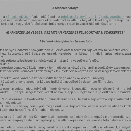
A rendelet hatálya
 – a
(2) bekezdésben
foglalt eltéréssel – a
felsőoktatási törvény 1. § (2) bekezdésében
megh
ggel nem rendelkező szervezetekre, valamint az általuk folytatott tevékenységre terjed ki.
erjed ki az egyházi felsőoktatási intézmények által folytatott hitéleti képzésekre.
6
ALAPKÉPZÉS, EGYSÉGES, OSZTATLAN KÉPZÉS ÉS FELSŐOKTATÁSI SZAKKÉPZÉS
A Felsőoktatási felvételi tájékoztató
tézmények adatokat szolgáltatnak a Felsőoktatási felvételi tájékoztató (a továbbiakban: T
mhez kapcsolódó eljáráshoz és ennek keretében a központi nyilvántartás létrehozás
ra.
telezettség teljesítéséért a felsőoktatási intézmény vezetője a felelős.
árideje
pzésekre vonatkozó közlemények tekintetében a képzés indítását megelőző év szeptember 
 képzésekre vonatkozó közlemények tekintetében a képzés indítását megelőző év október 
k
zésekre vonatkozóan a képzés indítását megelőző év október 15. napjáig,
képzésekre vonatkozóan a képzés indítását megelőző év december 15. napjáig
ől.
atóban megjelentetett felvételi hirdetményeket kiegészítő, módosító közleményt – a fel
táridőt 30 nappal megelőzően közölt adatok alapján – legkésőbb a jelentkezési határidő
 Minisztériuma (a továbbiakban: minisztérium) és a Hivatal a Tájékoztató teljes tartalmát
an közzéteszi.
Hivatal – amennyiben ilyen megjelenik – a Tájékoztató kiegészítését tartalmazó közle
i számára hozzáférhető formában közzéteszi.
mazza az új belépőknek Kormány által – képzési területenként, a képzés munkarendje szer
keretét az alapképzésben, az egységes, osztatlan képzésben, valamint a felsőoktatási szak
megjelenő felvételi hirdetmény tartalmazza azt a legnagyobb hallgatói létszámot, amelyet 
mákban együttesen, figyelembe véve a rendelkezésére álló személyi és tárgyi feltételeket