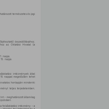
atározott természetes és jogi
ájékoztató) összeállításához,
ához az Oktatási Hivatal (a
1. napja,
15. napja.
sőoktatási intézmények által
t 15 nappal megelőzően tehet
 hivatalos honlapján mindenki
ményt teljes terjedelemben,
int – meghatározott államilag
képzésben.
a felsőoktatási intézmény – a
 – képzési területenként és a