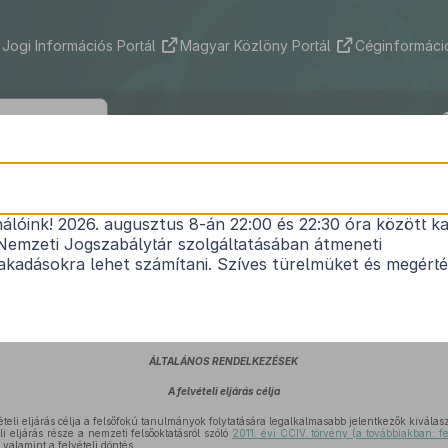
Jogi Információs Portál
Magyar Közlöny Portál
Céginformáció
237/2006. (XI. 27.) Korm. rendelet
nálóink! 2026. augusztus 8-án 22:00 és 22:30 óra között ka
1
a felsőoktatási intézmények felvételi eljárásairól
Nemzeti Jogszabálytár szolgáltatásában átmeneti
Hatályos: 2012. 09. 01. – 2012. 12. 31.
kadásokra lehet számítani. Szíves türelmüket és megért
ól szóló
2005. évi CXXXIX. törvény 153. § (1) bekezdésének 2–3., 5., 7–15., 18. és 20. po
bekezdéseinek
tekintetében a Magyar Rektori Konferencia egyetértésével – a következőket re
ÁLTALÁNOS RENDELKEZÉSEK
A felvételi eljárás célja
vételi eljárás célja a felsőfokú tanulmányok folytatására legalkalmasabb jelentkezők kiválas
li eljárás része a nemzeti felsőoktatásról szóló
2011. évi CCIV. törvény (a továbbiakban: fe
 valamint a felvételi döntés.