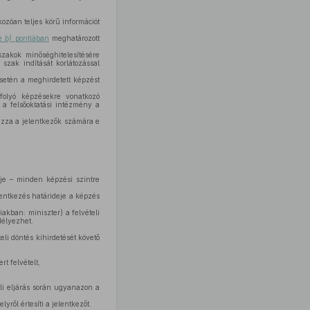
kozóan teljes körű információt
ve
b)
pontjában
meghatározott
zakok minőséghitelesítésére
szak indítását korlátozással
setén a meghirdetett képzést
folyó képzésekre vonatkozó
 a felsőoktatási intézmény a
azza a jelentkezők számára e
eje – minden képzési szintre
lentkezés határideje a képzés
iakban: miniszter) a felvételi
délyezhet.
eli döntés kihirdetését követő
t felvételt,
li eljárás során ugyanazon a
yről értesíti a jelentkezőt.