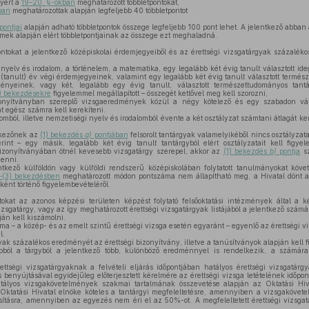
nyért a
19–20. §-okban
meghatározott többletpontokat,
iban
meghatározottak alapján legfeljebb 40 többletpontot
pontjai
alapján adható többletpontok összege legfeljebb 100 pont lehet. A jelentkező abban 
címek alapján elért többletpontjainak az összege ezt meghaladná.
tokat a jelentkező középiskolai érdemjegyeiből és az érettségi vizsgatárgyak százalék
nyelv és irodalom, a történelem, a matematika, egy legalább két évig tanult választott i
t (tanult) év végi érdemjegyeinek, valamint egy legalább két évig tanult választott termés
ényeinek, vagy két, legalább egy évig tanult, választott természettudományos tantá
3) bekezdésekre
figyelemmel megállapított – összegét kettővel meg kell szorozni,
onyítványban szereplő vizsgaeredmények közül a négy kötelező és egy szabadon válas
 egész számra kell kerekíteni.
mból, illetve nemzetiségi nyelv és irodalomból évente a két osztályzat számtani átlagát ke
kezőnek az
(1) bekezdés
a)
pontjában
felsorolt tantárgyak valamelyikéből nincs osztályzata
erint – egy másik, legalább két évig tanult tantárgyból elért osztályzatait kell fig
bizonyítványában ötnél kevesebb vizsgatárgy szerepel, akkor az
(1) bekezdés
b)
pontja
sz
venni.
ező külföldön vagy külföldi rendszerű középiskolában folytatott tanulmányokat követő
)–(3) bekezdésben
meghatározott módon pontszáma nem állapítható meg, a Hivatal dönt a
ként történő figyelembevételéről.
okat az azonos képzési területen képzést folytató felsőoktatási intézmények által a k
izsgatárgy, vagy az így meghatározott érettségi vizsgatárgyak listájából a jelentkező szám
án kell kiszámolni.
ma – a közép- és az emelt szintű érettségi vizsga esetén egyaránt – egyenlő az érettségi v
l.
yak százalékos eredményét az érettségi bizonyítvány, illetve a tanúsítványok alapján kell 
l a tárgyból a jelentkező több, különböző eredménnyel is rendelkezik, a számára
ettségi vizsgatárgyaknak a felvételi eljárás időpontjában hatályos érettségi vizsgatárg
s benyújtásával egyidejűleg előterjesztett kérelmére az érettségi vizsga letételének időpon
atályos vizsgakövetelmények szakmai tartalmának összevetése alapján az Oktatási Hiva
 Oktatási Hivatal elnöke köteles a tantárgyi megfeleltetésre, amennyiben a vizsgaköv
sításra, amennyiben az egyezés nem éri el az 50%-ot. A megfeleltetett érettségi vizsgat