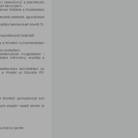
ban valamennyi a jelentkezés
ell benyújtani.
nek feltétele a felsőoktatási
további adatokat, igazolásokat
ypótlás beérkezését követő 10.
eghatározott határidőt
a a felvételi nyilvántartásban
s biztosítani.
példányának vizsgálatakor –
ktatási intézmény vezetője a
adatkezelés tekintetében az
t a Hivatal az Educatio Kft.
 felvételi pontszámmal kell
yek alapján kapott pontok (a
nulmányi pontot,