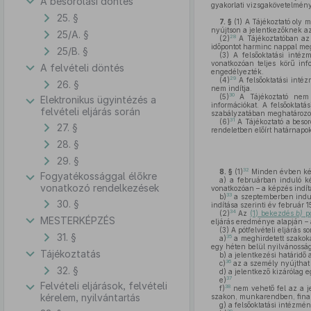
A besorolási döntés
gyakorlati vizsgakövetelmén
25. §
7. §
(1)
A Tájékoztató oly m
nyújtson a jelentkezőknek az 
25/A. §
28
(2)
A Tájékoztatóban az a
időpontot harminc nappal meg
25/B. §
(3)
A felsőoktatási intéz
vonatkozóan teljes körű info
A felvételi döntés
engedélyezték.
29
(4)
A felsőoktatási inté
26. §
nem indítja.
30
(5)
A Tájékoztató nem t
Elektronikus ügyintézés a
információkat. A felsőoktat
felvételi eljárás során
szabályzatában meghatározot
31
(6)
A Tájékoztató a besor
27. §
rendeletben előírt határnapok
28. §
29. §
32
8. §
(1)
Minden évben két 
Fogyatékossággal élőkre
a)
a februárban induló kép
vonatkozó rendelkezések
vonatkozóan – a képzés indít
33
b)
a szeptemberben induló
30. §
indítása szerinti év február 1
34
(2)
Az
(1) bekezdés
b)
p
MESTERKÉPZÉS
eljárás eredménye alapján – a
(3)
A pótfelvételi eljárás s
31. §
35
a)
a meghirdetett szakokat
egy héten belül nyilvánosság
Tájékoztatás
b)
a jelentkezési határidő 
36
c)
az a személy nyújthat b
32. §
d)
a jelentkező kizárólag e
37
e)
Felvételi eljárások, felvételi
38
f)
nem vehető fel az a j
kérelem, nyilvántartás
szakon, munkarendben, finans
g)
a felsőoktatási intézmény