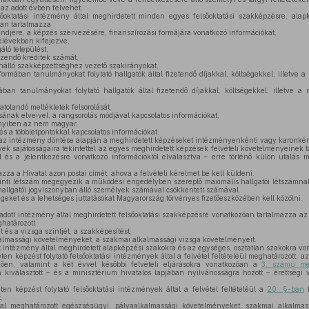
az adott évben felvehet.
őoktatási intézmény által meghirdetett minden egyes felsőoktatási szakképzésre, alap
óan tartalmazza
djére, a képzés szervezésére, finanszírozási formájára vonatkozó információkat,
élévekben kifejezve,
áló települést,
zendő kreditek számát,
nálló szakképzettséghez vezető szakirányokat,
ormában tanulmányokat folytató hallgatók által fizetendő díjakkal, költségekkel, illetve a
ában tanulmányokat folytató hallgatók által fizetendő díjakkal, költségekkel, illetve a 
atolandó mellékletek felsorolását,
ának elveivel, a rangsorolás módjával kapcsolatos információkat,
nyiben az nem magyar,
és a többletpontokkal kapcsolatos információkat.
 az intézmény döntése alapján a meghirdetett képzéseket intézményenkénti vagy karonkén
ek sajátosságaira tekintettel az egyes meghirdetett képzések felvételi követelményeinek ta
ól és a jelentkezésre vonatkozó információktól elválasztva – erre történő külön utalás 
zza a Hivatal azon postai címét, ahova a felvételi kérelmet be kell küldeni.
inti létszám megegyezik a működési engedélyben szereplő maximális hallgatói létszámnak 
allgatói jogviszonyban álló személyek számával csökkentett számával.
ségeket és a lehetséges juttatásokat Magyarország törvényes fizetőeszközében kell közölni.
adott intézmény által meghirdetett felsőoktatási szakképzésre vonatkozóan tartalmazza az 
ghatározott
 és a vizsga szintjét, a szakképesítést,
lmassági követelményeket, a szakmai alkalmassági vizsga követelményeit.
t intézmény által meghirdetett alapképzési szakokra és az egységes, osztatlan szakokra v
ten képzést folytató felsőoktatási intézmények által a felvétel feltételéül meghatározott, az 
ően, valamint a két évvel későbbi felvételi eljárásokra vonatkozóan a
3. számú mel
 kiválasztott – és a minisztérium hivatalos lapjában nyilvánosságra hozott – érettségi 
ten képzést folytató felsőoktatási intézmények által a felvétel feltételéül a
20. §-ban
f
,
al meghatározott egészségügyi, pályaalkalmassági követelményeket, szakmai alkalmas