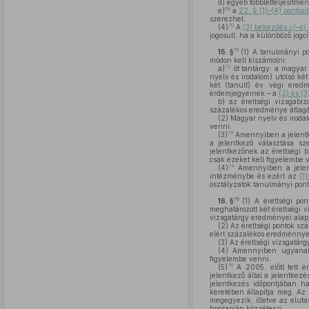
d)
egyéb többletteljesítmé
69
e)
a
22. § (1)–(4) pontja
szerezhet.
70
(4)
A
(3) bekezdés
c)–e)
jogosult, ha a különböző jog
71
15. §
(1)
A tanulmányi pon
módon kell kiszámolni:
72
a)
öt tantárgy: a magyar 
nyelv és irodalom) utolsó ké
két (tanult) év végi eredm
érdemjegyeinek – a
(2) és (
b)
az érettségi vizsgabiz
százalékos eredménye átlagát
(2)
Magyar nyelv és irodalo
venni.
73
(3)
Amennyiben a jelent
a jelentkező választása sz
jelentkezőnek az érettségi 
csak ezeket kell figyelembe 
74
(4)
Amennyiben a jelentk
intézménybe és ezért az
(1
osztályzatok tanulmányi pont
75
16. §
(1)
A érettségi pont
meghatározott két érettségi v
vizsgatárgy eredményei alapj
(2)
Az érettségi pontok szá
elért százalékos eredménnye
(3)
Az érettségi vizsgatárg
(4)
Amennyiben ugyanabbó
figyelembe venni.
76
(5)
A 2005. előtt tett ér
jelentkező által a jelentkezé
jelentkezés időpontjában h
keretében állapítja meg. Az
megegyezik, illetve az eluta
honlapján közzéteszi.