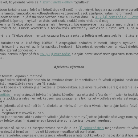
yeket, figyelembe véve az
1. számú mellékletben
foglaltakat.
ódon tartalmazza a felvételi lehetőségekről szóló hirdetményt, hogy az az adott évre vonat
államilag támogatott és költségtérítéses képzésekről, azok szintjéről, valamint formáiról.
dott felvételi eljárásra vonatkozóan csak a Hivatal által – a
3. § (3) bekezdés
a)
, illet
előző időpontig – nyilvántartásba vett szak, szakképzés hirdethető meg.
mény a Tájékoztatóban megjelentetni tervezett közleményében az általa meghirdetett s
rmációt ad. Ennek keretében a felsőoktatási intézmény köteles feltüntetni azt is, ha a 
zmény a Tájékoztatóban nyilvánosságra hozza azokat a feltételeket, amelyek fennállása e
artalmazza a kizárólag külföldi állampolgárok számára hirdetett, idegen nyelven 
ási intézmény ezeket az információkat honlapján közzéteszi, egyebekben a közzétételről
tak szerint gondoskodik.
olási döntés időpontjáról a
25. § (1) bekezdése
alapján hozott döntéshez igazodva tartalm
at.
A felvételi eljárások
felvételi eljárás hirdethető:
zésekre történő jelentkezés (a továbbiakban: keresztféléves felvételi eljárás) határid
ását megelőző év november 15. napja,
 képzésekre történő jelentkezés (a továbbiakban: általános felvételi eljárás) esetén a je
5. napja.
ontjában
meghatározott felvételi eljárást követően, az oktatásért felelős miniszter (a tovább
 felsőoktatási intézmények képzési sajátosságaira is tekintettel – pótfelvételi eljárást enge
orán
, jelentkezési határidőt és feltételeket a minisztérium és a Hivatal honlapján kell a felvét
ra hozni,
a meghirdetést követő 15. nap,
e jelentkezést, aki az adott felvételi eljárásban nem nyújtott be jelentkezést vagy nem nyer
gy felsőoktatási intézmény egy képzésére adhat be jelentkezési kérelmet,
elentkező, akinek az összpontszáma nem éri el az
(1) bekezdésben
meghatározott felvéte
zírozási formában hirdetett képzésre megállapított ponthatárt,
 a felvételről vagy az elutasításról a jelentkezési határidőt követő 20. napig döntést hoz, mel