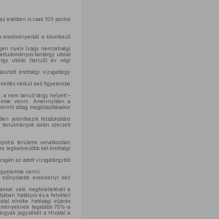
az esetben is csak 100 pontra
os eredményeiből a következő
degen nyelv (vagy nemzetiségi
zettudományos tantárgy utolsó
rgy utolsó (tanult) év végi
ztott érettségi vizsgatárgy
rekítés nélkül kell figyelembe
, a nem tanult tárgy helyett –
yelembe venni. Amennyiben a
erinti átlag megállapításakor
en jelentkezik felsőoktatási
 tanulmányok során szerzett
épzési területre vonatkozóan
ára legkedvezőbb két érettségi
izsgán az adott vizsgatárgyból
figyelembe venni.
 előnyösebb eredményt kell
yakkal való megfeleltetését a
tjában hatályos és a felvételi
tal elnöke hatósági eljárás
etelményeknek legalább 75%-a
árgyak jegyzékét a Hivatal a