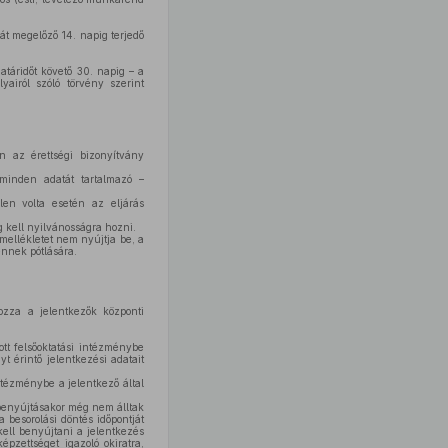
ját megelőző 14. napig terjedő
táridőt követő 30. napig – a
yairól szóló törvény szerint
n az érettségi bizonyítvány
minden adatát tartalmazó –
len volta esetén az eljárás
ig kell nyilvánosságra hozni.
mellékletet nem nyújtja be, a
ennek pótlására.
ozza a jelentkezők központi
ott felsőoktatási intézménybe
t érintő jelentkezési adatait
ntézménybe a jelentkező által
 benyújtásakor még nem álltak
 besorolási döntés időpontját
kell benyújtani a jelentkezés
épzettséget igazoló okiratra,