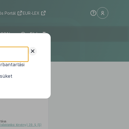
s Portál
EUR-LEX
ELI
+
rbantartási
ésüket
ntjaiban
foglalt felhatalmazás
2
ndeli el:
ztása.
lsőoktatási törvény) 39. § (5)