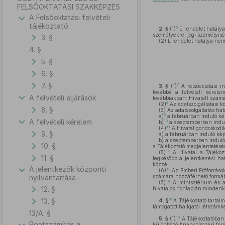
FELSŐOKTATÁSI SZAKKÉPZÉS
A Felsőoktatási felvételi
tájékoztató
5
2. §
(1)
E rendelet hatálya
személyekre, jogi személyisé
3. §
(2)
E rendelet hatálya nem t
4. §
5. §
6. §
7. §
7
3. §
(1)
A felsőoktatási in
továbbá a felvételi kérele
A felvételi eljárások
továbbiakban: Hivatal) számá
8
(2)
Az adatszolgáltatási kö
8. §
(3)
Az adatszolgáltatás hat
9
a)
a februárban induló ké
A felvételi kérelem
10
b)
a szeptemberben induló
11
(4)
A Hivatal gondoskodi
9. §
a)
a februárban induló kép
b)
a szeptemberben induló 
10. §
a Tájékoztató megjelentetésér
12
(5)
A Hivatal a Tájékozt
11. §
legkésőbb a jelentkezési ha
közzé.
A jelentkezők központi
13
(6)
Az Emberi Erőforrások
nyilvántartása
számára hozzáférhető formáb
14
(7)
A minisztérium és a 
12. §
hivatalos honlapján mindenk
13. §
15
4. §
A Tájékoztató tartal
támogatott hallgatói létszám
13/A. §
16
5. §
(1)
A Tájékoztatóban 
Pontszámítás a
különböző finanszírozási for