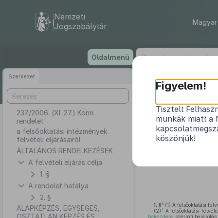
Nemzeti
Magyar 
Jogszabálytár
Ugrás
Oldalmenü
a
tartalomra
Szerkezet
Figyelem!
Tisztelt Felhasz
237/2006. (XI. 27.) Korm.
munkák miatt a 
rendelet
kapcsolatmegsza
a felsőoktatási intézmények
köszönjük!
felvételi eljárásairól
ÁLTALÁNOS RENDELKEZÉSEK
A Kormány a felsőoktatásr
A felvételi eljárás célja
alapján – a
47. § (3) és (5) 
1. §
A rendelet hatálya
2. §
3
1. §
(1)
A felsőoktatási fel
ALAPKÉPZÉS, EGYSÉGES,
4
(2)
A felsőoktatási felvéte
OSZTATLAN KÉPZÉS ÉS
bekezdése
szerinti besorolás,