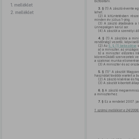
biztosítani.
1. melléklet
3. §
(1)
A zászló évente eg
2. melléklet
lehet.
(2)
A kitüntetésben részes
minden év július 1-jéig.
(3)
A zászló átadására a k
ünnepségen kerül sor.
(4)
A zászlót a személyi ál
4. §
(1)
A zászlóra a minis
rendőrség) vezetői, képviselő
(2)
Az
5. § (1) bekezdése
s
a)
a miniszter, az országos
b)
a miniszter előzetes ír
közreműködő szervezetek veze
a szakmai munka elismeréseké
(3)
A miniszter és az orszá
4
5. §
(1)
A zászlót Magyaro
használat további eseteit a b
(2)
A zászló kísérése és fo
(3)
A zászlót kibontott álla
6. §
A zászló megsemmisülés
a miniszterhez.
7. §
Ez a rendelet 2007. ja
1. számú melléklet a 24/2006.