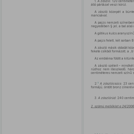
1.
A zászló:
120 centiméter 
álló pártázat veszi körül.
A zászló közepét a büntet
mancsával.
A pajzs nemzeti színeiben n
negyedében § jel, a bal alsó
A gótikus kulcs aranyszínű
A pajzs felett, két sorban
A zászló másik oldalát köz
fekete csíkból formázott, a „b
Az embléma fölött a kitünt
A zászló széleit – mindkét
rúdhoz nem illeszkedő, hár
centiméteres nemzeti színű s
5
2.
A zászlócsúcs:
23 cent
formájú, öntött bronz címerév
3.
A zászlórúd:
240 centimé
2. számú melléklet a 24/2006.