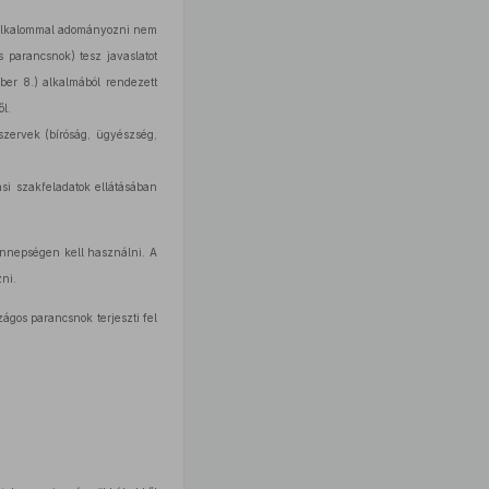
 alkalommal adományozni nem
 parancsnok) tesz javaslatot
ber 8.) alkalmából rendezett
l.
szervek (bíróság, ügyészség,
si szakfeladatok ellátásában
ünnepségen kell használni. A
ni.
ágos parancsnok terjeszti fel