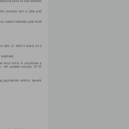
takozva piros és zöld ékekből
ló oroszlán tart a jobb első
s lúdtoll határolta jobb felső
in álló „b” betű 4 arany és 3
található.
at veszi körül. A zászlónak a
n, két szabad csúcsán 10-10
g pajzstartók nélküli, barokk