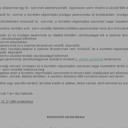
y alkalommal egy bv. szervnek adományozható. Ugyanazon szerv részére a zászlót több
ülő bv. szervre a büntetés-végrehajtás országos parancsnoka (a továbbiakban: országos
itüntetésben részesülő bv. szervnél, a büntetés-végrehajtási szervezet napja (szeptem
lomány nevében a bv. szerv vezetője (állományilletékes parancsnoka) veszi át a minisztertő
zter és az országos parancsnok az átadást követően zászlószalagot köt, a szakmai társ
i zászlószalagot köthetnek.
zerinti alkalmakkor
 parancsnok és a szakmai társszervek vezetői, képviselői,
ásbeli hozzájárulásával a szakmai társszervnek nem minősülő, de a büntetés-végrehajtá
tői, képviselői
nt a zászlóra további zászlószalagot köthetnek.
gos parancsnok zászlószalagjának leírását a rendelet
2. számú melléklete
tartalmazza.
rszág nemzeti ünnepein és a büntetés-végrehajtási szervezet napja tiszteletére tartott 
v. szerv vezetője határozza meg.
gadása során a büntetés-végrehajtási szervezetre érvényes alaki szabályokat kell alkalmaz
potban, zárható, átlátszó tárolóban, a személyi állomány előtt nyilvános helyen kell tárolni.
e vagy jelentős mértékű sérülése esetén a pótlása, illetve cseréje iránti kérelmet az orsz
nuár 1-jén lép hatályba.
 (X. 5.) IRM rendelethez
A kitüntető zászló leírása