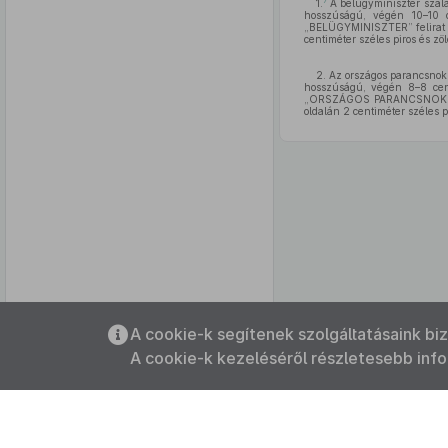
7
1.
A belügyminiszter szala
hosszúságú, végén 10–10 
„BELÜGYMINISZTER” felirat ta
centiméter széles piros és zöl
2. Az országos parancsnok 
hosszúságú, végén 8–8 cen
„ORSZÁGOS PARANCSNOK” felir
oldalán 2 centiméter széles pi
Az oldalmenübe visszatéréshez
A cookie-k segítenek szolgáltatásaink bi
használhatja az
ALT + S
billentyűket.
A cookie-k kezeléséről részletesebb inf