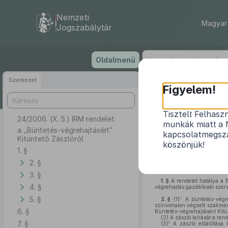
Nemzeti
Magyar 
Jogszabálytár
Ugrás
Oldalmenü
a
tartalomra
Szerkezet
Figyelem!
Tisztelt Felhasz
24/2006. (X. 5.) IRM rendelet
munkák miatt a 
a „Büntetés-végrehajtásért”
kapcsolatmegsza
Kitüntető Zászlóról
köszönjük!
1. §
2. §
A Magyar Köztársaság kit
rendelem el:
3. §
1. §
A rendelet hatálya a 
4. §
végrehajtás gazdálkodó szerv
5. §
2
2. §
(1)
A büntetés-végre
színvonalon végzett szakmai 
6. §
Büntetés-végrehajtásért Kitün
(2)
A zászló leírását a ren
7. §
3
(3)
A zászló előállítása 