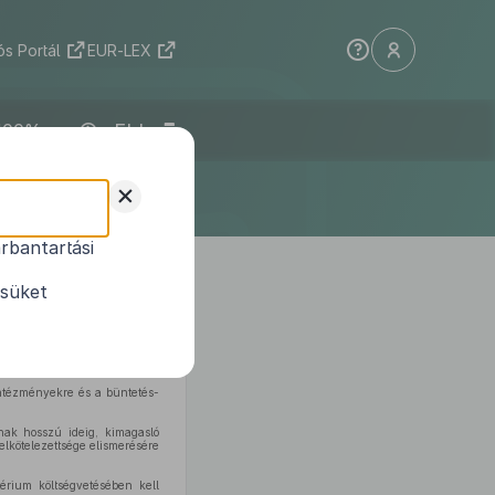
s Portál
EUR-LEX
ELI
+
rbantartási
ésüket
mazás alapján a következőket
intézményekre és a büntetés-
nak hosszú ideig, kimagasló
elkötelezettsége elismerésére
térium költségvetésében kell