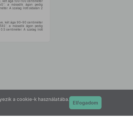
e, két ága 100–100 centiméter
ÁG”; a második ágon pedig
ter. A szalag írott oldalán 2
tve, két ága 90–90 centiméter
TÁS”, a második ágon pedig
5 centiméter. A szalag írott
yezik a cookie-k használatába.
Elfogadom