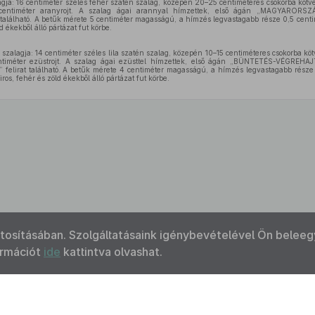
gja: 16 centiméter széles fehér szatén szalag, közepén 20–25 centiméteres csokorba kötv
centiméter aranyrojt. A szalag ágai arannyal hímzettek, első ágán „MAGYARORSZ
lálható. A betűk mérete 5 centiméter magasságú, a hímzés legvastagabb része 0,5 centimé
d ékekből álló pártázat fut körbe.
szalagja: 14 centiméter széles lila szatén szalag, közepén 10–15 centiméteres csokorba kö
timéter ezüstrojt. A szalag ágai ezüsttel hímzettek, első ágán „BÜNTETÉS-VÉGREHAJ
at található. A betűk mérete 4 centiméter magasságú, a hímzés legvastagabb része 0,
ros, fehér és zöld ékekből álló pártázat fut körbe.
ztosításában. Szolgáltatásaink igénybevételével Ön beleeg
ormációt
ide
kattintva olvashat.