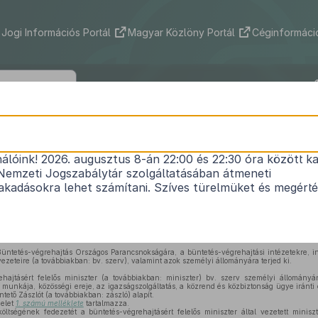
Jogi Információs Portál
Magyar Közlöny Portál
Céginformáció
24/2006. (X. 5.) IRM rendelet
nálóink! 2026. augusztus 8-án 22:00 és 22:30 óra között ka
1
a „Büntetés-végrehajtásért” Kitüntető Zászlóról
Nemzeti Jogszabálytár szolgáltatásában átmeneti
Hatályos: 2012. 01. 01. – 2012. 08. 09.
kadásokra lehet számítani. Szíves türelmüket és megért
üntetéseiről szóló
1991. évi XXXI. törvény 7. §-ának (1) bekezdésében
foglalt felhatal
Büntetés-végrehajtás Országos Parancsnokságára, a büntetés-végrehajtási intézetekre, 
ezeteire (a továbbiakban: bv. szerv), valamint azok személyi állományára terjed ki.
hajtásért felelős miniszter (a továbbiakban: miniszter) bv. szerv személyi állományá
munkája, közösségi ereje, az igazságszolgáltatás, a közrend és közbiztonság ügye iránti 
tető Zászlót (a továbbiakban: zászló) alapít.
delet
1. számú melléklete
tartalmazza.
költségének fedezetét a büntetés-végrehajtásért felelős miniszter által vezetett minisz