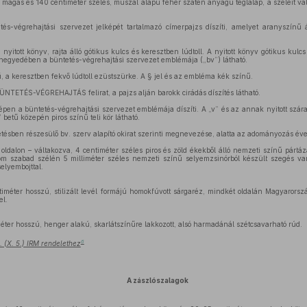
magas és 140 centiméter széles, műszál alapú fehér szatén anyagú téglalap, a széleit vál
és-végrehajtási szervezet jelképét tartalmazó címerpajzs díszíti, amelyet aranyszínű ál
yitott könyv, rajta álló gótikus kulcs és keresztben lúdtoll. A nyitott könyv gótikus kulcs é
 negyedében a büntetés-végrehajtási szervezet emblémája („bv”) látható.
, a keresztben fekvő lúdtoll ezüstszürke. A § jel és az embléma kék színű.
 BÜNTETÉS-VÉGREHAJTÁS felirat, a pajzs alján barokk cirádás díszítés látható.
épen a büntetés-végrehajtási szervezet emblémája díszíti. A „v” és az annak nyitott szára
” betű közepén piros színű teli kör látható.
etésben részesülő bv. szerv alapító okirat szerinti megnevezése, alatta az adományozás éve 
 oldalon – váltakozva, 4 centiméter széles piros és zöld ékekből álló nemzeti színű pártáz
om szabad szélén 5 milliméter széles nemzeti színű selyemzsinórból készült szegés va
elyembojttal.
iméter hosszú, stilizált levél formájú homokfúvott sárgaréz, mindkét oldalán Magyarorszá
el.
ter hosszú, henger alakú, skarlátszínűre lakkozott, alsó harmadánál szétcsavarható rúd.
6
 (X. 5.) IRM rendelethez
A zászlószalagok