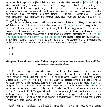
kérelmet hiánypótlási eljárás lefolytatása nélkül visszautasítja [
Ctv. 45. §
], a
visszautasító végzésben az is szerepel, hogy az eljárásban esetlegesen
megfizetett illeték a cégbíróság székhelye szerint illetékes állami adó- és
vámhatóságtól, a közzétételi költségtérítés pedig az igazságügyért felelős
miniszter által vezetett minisztériumtól – írásbeli kérelemre – külön
jogszabályban meghatározott mértékben visszaigényelhető, figyelemmel a
9. §-
ban
foglaltakra is.
(2)
Ha a cégbejegyzési (változásbejegyzési) kérelem hiánypótlási eljárás
lefolytatása nélküli visszautasítására nem az
(1) bekezdésben
meghatározott
okból került sor, a végzésben a cégbíróság feltünteti, hogy a kérelmező milyen
ügyazonosító számra, milyen összegű illetéket, illetve költségtérítést fizetett. Ha a
cégbejegyzési (változásbejegyzési) kérelmet ismételten előterjesztik – a
Ctv. 45.
§ (5) bekezdésében
és
48. § (9) bekezdésében
meghatározott eset kivételével –,
a korábbi eljárás során megfizetett illeték és költségtérítés a megismételt
eljárásban nem vehető figyelembe, azokat ismételten meg kell fizetni.
6
4. §
7
5. §
A cégiratok elektronikus úton történő megismerésével kapcsolatos illeték, illetve
költségtérítés megfizetése
8
6. §
Ha a cégnyilvántartásban szereplő elektronikus okiratról kérnek
papíralapú másolatot elektronikus úton, vagy az elektronikus okirat elektronikus
úton történő megküldését igénylik a cégbíróságtól vagy a Céginformációs
Szolgálattól [
Ctv. 16. §
], az illetéket vagy a költségtérítést az elektronikus
kérelem benyújtását megelőzően kell megfizetni. A fizetésre e rendelet
1–2. §-át
megfelelően alkalmazni kell azzal, hogy a befizetés igazolására irányuló
kérelmet – legalább fokozott biztonságú elektronikus aláírással ellátva – a
befizető terjeszti elő. A Magyar Államkincstár által megküldött, az illeték, illetve a
költségtérítés megfizetésére vonatkozó elektronikus igazolást a kérelemhez
mellékelni kell. Ennek elmaradása esetén a cégbíróság, illetve a Céginformációs
Szolgálat a kérelmet elutasítja.
9
7. §
Ha a korlátolt felelősségű társaság, illetve a részvénytársaság