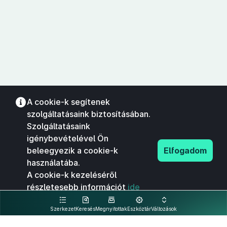
A cookie-k segítenek
szolgáltatásaink biztosításában.
Szolgáltatásaink
igénybevételével Ön
beleegyezik a cookie-k
Elfogadom
használatába.
A cookie-k kezeléséről
részletesebb információt
ide
kattintva olvashat.
Szerkezet
Keresés
Megnyitottak
Eszköztár
Változások