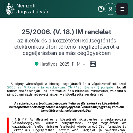
Nemzeti
Jogszabálytár
25/2006. (V. 18.) IM rendelet
az illeték és a közzétételi költségtérítés
elektronikus úton történő megfizetéséről a
cégeljárásban és más cégügyekben
Hatályos: 2025. 11. 14. –
A cégnyilvánosságról, a bírósági cégeljárásról és a végelszámolásról szóló
2006. évi V. törvény (a továbbiakban: Ctv.) 128. §-ának f) pontjában
foglalt
felhatalmazás alapján – az informatikai és a hírközlési miniszterrel, valamint a
pénzügyminiszterrel egyetértésben – a következőket rendelem el:
A cégbejegyzési (változásbejegyzési) eljárás illetékének és közzétételi
költségtérítésének megfizetése a cégbejegyzési (változásbejegyzési) kérelem
1
benyújtásának napját megelőzően
2
1. §
(1)
Az illetéket és a közzétételi költségtérítést a cégbejegyzési
(változásbejegyzési) kérelem benyújtásának napját megelőzően az
igazságügyért felelős miniszter felelősségi körébe tartozó Céginformációs és
Elektronikus Cégeljárásban Közreműködő Szolgálat (a továbbiakban: