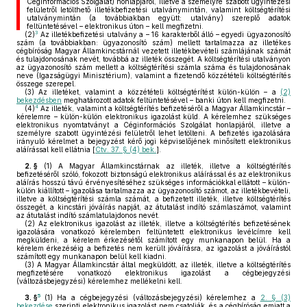
Céginformációs Szolgálat) honlapjáról, illetve a személyre szabott ügyintézési
felületről letölthető illetékbefizetési utalványmintán, valamint költségtérítési
utalványmintán (a továbbiakban együtt: utalvány) szereplő adatok
feltüntetésével – elektronikus úton – kell megfizetni.
3
(2)
Az illetékbefizetési utalvány a – 16 karakterből álló – egyedi ügyazonosító
szám (a továbbiakban: ügyazonosító szám) mellett tartalmazza az illetékes
cégbíróság Magyar Államkincstárnál vezetett illetékbevételi számlájának számát
és tulajdonosának nevét, továbbá az illeték összegét. A költségtérítési utalványon
az ügyazonosító szám mellett a költségtérítési számla száma és tulajdonosának
neve (Igazságügyi Minisztérium), valamint a fizetendő közzétételi költségtérítés
összege szerepel.
(3)
Az illetéket, valamint a közzétételi költségtérítést külön-külön – a
(2)
bekezdésben
meghatározott adatok feltüntetésével – banki úton kell megfizetni.
4
(4)
Az illeték, valamint a költségtérítés befizetéséről a Magyar Államkincstár –
kérelemre – külön-külön elektronikus igazolást küld. A kérelemhez szükséges
elektronikus nyomtatványt a Céginformációs Szolgálat honlapjáról, illetve a
személyre szabott ügyintézési felületről lehet letölteni. A befizetés igazolására
irányuló kérelmet a bejegyzést kérő jogi képviselőjének minősített elektronikus
aláírással kell ellátnia [
Ctv. 37. § (4) bek.
].
2. §
(1)
A Magyar Államkincstárnak az illeték, illetve a költségtérítés
befizetéséről szóló, fokozott biztonságú elektronikus aláírással és az elektronikus
aláírás hosszú távú érvényesítéséhez szükséges információkkal ellátott – külön-
külön kiállított – igazolása tartalmazza az ügyazonosító számot, az illetékbevételi,
illetve a költségtérítési számla számát, a befizetett illeték, illetve költségtérítés
összegét, a kincstári jóváírás napját, az átutalást indító számlaszámot, valamint
az átutalást indító számlatulajdonos nevét.
(2)
Az elektronikus igazolást az illeték, illetve a költségtérítés befizetésének
igazolására vonatkozó kérelemben feltüntetett elektronikus levélcímre kell
megküldeni, a kérelem érkezésétől számított egy munkanapon belül. Ha a
kérelem érkezéséig a befizetés nem került jóváírásra, az igazolást a jóváírástól
számított egy munkanapon belül kell kiadni.
(3)
A Magyar Államkincstár által megküldött, az illeték, illetve a költségtérítés
megfizetésére vonatkozó elektronikus igazolást a cégbejegyzési
(változásbejegyzési) kérelemhez mellékelni kell.
5
3. §
(1)
Ha a cégbejegyzési (változásbejegyzési) kérelemhez a
2. § (3)
bekezdése
szerinti elektronikus igazolást nem csatolják, és a cégbíróság emiatt a