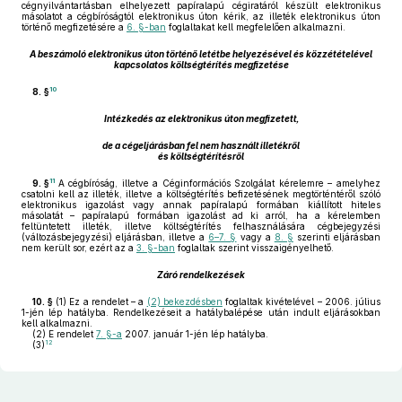
cégnyilvántartásban elhelyezett papíralapú cégiratáról készült elektronikus
másolatot a cégbíróságtól elektronikus úton kérik, az illeték elektronikus úton
történő megfizetésére a
6. §-ban
foglaltakat kell megfelelően alkalmazni.
A beszámoló elektronikus úton történő letétbe helyezésével és közzétételével
kapcsolatos költségtérítés megfizetése
10
8. §
Intézkedés az elektronikus úton megfizetett,
de a cégeljárásban fel nem használt illetékről
és költségtérítésről
11
9. §
A cégbíróság, illetve a Céginformációs Szolgálat kérelemre – amelyhez
csatolni kell az illeték, illetve a költségtérítés befizetésének megtörténtéről szóló
elektronikus igazolást vagy annak papíralapú formában kiállított hiteles
másolatát – papíralapú formában igazolást ad ki arról, ha a kérelemben
feltüntetett illeték, illetve költségtérítés felhasználására cégbejegyzési
(változásbejegyzési) eljárásban, illetve a
6–7. §
vagy a
8. §
szerinti eljárásban
nem került sor, ezért az a
3. §-ban
foglaltak szerint visszaigényelhető.
Záró rendelkezések
10. §
(1)
Ez a rendelet – a
(2) bekezdésben
foglaltak kivételével – 2006. július
1-jén lép hatályba. Rendelkezéseit a hatálybalépése után indult eljárásokban
kell alkalmazni.
(2)
E rendelet
7. §-a
2007. január 1-jén lép hatályba.
12
(3)