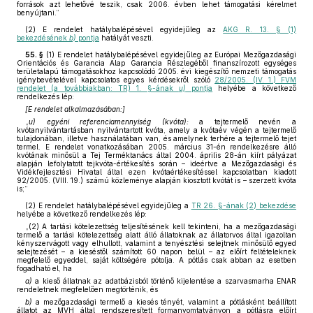
források azt lehetővé teszik, csak 2006. évben lehet támogatási kérelmet
benyújtani.”
(2)
E rendelet hatálybalépésével egyidejűleg az
AKG R. 13. § (1)
bekezdésének
b)
pontja
hatályát veszti.
55. §
(1)
E rendelet hatálybalépésével egyidejűleg az Európai Mezőgazdasági
Orientációs és Garancia Alap Garancia Részlegéből finanszírozott egységes
területalapú támogatásokhoz kapcsolódó 2005. évi kiegészítő nemzeti támogatás
igénybevételével kapcsolatos egyes kérdésekről szóló
28/2005. (IV. 1.) FVM
rendelet (a továbbiakban: TR) 1. §-ának
u)
pontja
helyébe a következő
rendelkezés lép:
[E rendelet alkalmazásában:]
„
u) egyéni referenciamennyiség (kvóta):
a tejtermelő nevén a
kvótanyilvántartásban nyilvántartott kvóta, amely a kvótaév végén a tejtermelő
tulajdonában, illetve használatában van, és amelynek terhére a tejtermelő tejet
termel. E rendelet vonatkozásában 2005. március 31-én rendelkezésre álló
kvótának minősül a Tej Terméktanács által 2004. április 28-án kiírt pályázat
alapján lefolytatott tejkvóta-értékesítés során – ideértve a Mezőgazdasági és
Vidékfejlesztési Hivatal által ezen kvótaértékesítéssel kapcsolatban kiadott
92/2005. (VIII. 19.) számú közleménye alapján kiosztott kvótát is – szerzett kvóta
is;”
(2)
E rendelet hatálybalépésével egyidejűleg a
TR 26. §-ának (2) bekezdése
helyébe a következő rendelkezés lép:
„(2) A tartási kötelezettség teljesítésének kell tekinteni, ha a mezőgazdasági
termelő a tartási kötelezettség alatt álló állatoknak az állatorvos által igazoltan
kényszervágott vagy elhullott, valamint a tenyésztési selejtnek minősülő egyed
selejtezését – a kieséstől számított 60 napon belül – az előírt feltételeknek
megfelelő egyeddel, saját költségére pótolja. A pótlás csak abban az esetben
fogadható el, ha
a)
a kieső állatnak az adatbázisból történő kijelentése a szarvasmarha ENAR
rendeletnek megfelelően megtörténik, és
b)
a mezőgazdasági termelő a kiesés tényét, valamint a pótlásként beállított
állatot az MVH által rendszeresített formanyomtatványon a pótlásra előírt