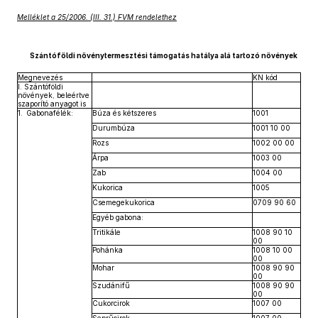
Melléklet a 25/2006. (III. 31.) FVM rendelethez
Szántóföldi növénytermesztési támogatás hatálya alá tartozó növények
Megnevezés
KN kód
I. Szántóföldi
növények, beleértve
szaporító anyagot is
1. Gabonafélék:
Búza és kétszeres
1001
Durumbúza
1001 10 00
Rozs
1002 00 00
Árpa
1003 00
Zab
1004 00
Kukorica
1005
Csemegekukorica
0709 90 60
Egyéb gabona:
Tritikále
1008 90 10
00
Pohánka
1008 10 00
00
Mohar
1008 90 90
00
Szudánifű
1008 90 90
00
Cukorcirok
1007 00