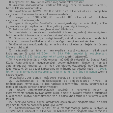
8.
tenyészet:
az ENAR rendeletben meghatározott tenyészet;
9.
hímivarú szarvasmarha:
ivartalanított vagy nem ivartalanított hímivarú,
háziasított szarvasmarhaféle;
10.
anyatehén:
az 1782/2003/EK rendelet 122. cikkének
d)
és
e)
pontjaiban
meghatározott nőivarú, háziasított szarvasmarhaféle;
11.
anyajuh:
az 1782/2003/EK rendelet 112. cikkének
a)
pontjában
meghatározott nőivarú juh;
12.
egyéni támogatási felsőhatár:
a mezőgazdasági termelőt illető, külön
jogszabály alapján nyilvántartott támogatási jogosultságok összege;
13.
birtokon tartás:
a gazdaságban történő állattartás;
14.
átruházás:
a kérelmen bejelentett állatok (egyedek) összességének
birtokon tartási időszak alatt átvevőnek történő eladása;
15.
átruházó:
az a mezőgazdasági termelő, akinek a kérelemben bejelentett
állatai átruházásra kerültek egy másik mezőgazdasági termelő részére;
16.
átvevő:
az a mezőgazdasági termelő, akire a kérelemben bejelentett összes
állatot átruházzák;
17.
tejtermelő:
a tehéntej termékpálya szabályozásában alkalmazott
kvótarendszerről szóló
69/2004. (IV. 29.) FVM rendelet (a továbbiakban:
Kvótarendelet) 1. § (3) bekezdésének
c)
pontja
szerinti tejtermelő;
18.
kvótanyilvántartás:
a kvótarendszer működését elősegítő, az Európai Unió
Közös Agrárpolitikája magyarországi végrehajtásában, illetve a nemzeti
agrártámogatási rendszerben érintett ügyfelekkel összefüggő ügyfélregiszter
létrehozásáról és az ezzel kapcsolatos nyilvántartásba vételről szóló
141/2003.
(IX. 9.) Korm. rendelet (a továbbiakban: Nyilv. rend.) 2. §-ának 11. pontja
szerinti
szakrendszer;
19.
kvótaév:
2005. április 1-jétől 2006. március 31-ig tartó időszak;
20.
kvótaigazolás:
a Mezőgazdasági és Vidékfejlesztési Hivatal (a
továbbiakban: MVH) által kiállított hatósági bizonyítvány, amely tartalmazza a
tejtermelő egyéni referenciamennyiségét;
21.
egyéni referenciamennyiség (kvóta):
a tejtermelő nevén a
kvótanyilvántartásban nyilvántartott kvóta, amely a kvótaév végén a tejtermelő
tulajdonában, illetve használatában van, és amelynek terhére a tejtermelő tejet
termel;
22.
pénzügyi boríték:
egyes támogatási jogcímenként meghatározott, az adott
jogcímre felhasználható éves pénzügyi keret;
23.
zöldtakarmánytermő terület:
az a mezőgazdasági parcella, melyen a
382/2005/EK rendelet 2. cikkének (1) bekezdésében meghatározott termékek