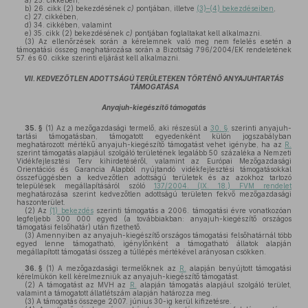
a)
25. cikkében,
b)
26. cikk (2) bekezdésének
c)
pontjában, illetve
(3)–(4) bekezdéseiben
,
c)
27. cikkében,
d)
34. cikkében, valamint
e)
35. cikk (2) bekezdésének
c)
pontjában foglaltakat kell alkalmazni.
(3)
Az ellenőrzések során a kérelemnek való meg nem felelés esetén a
támogatási összeg meghatározása során a Bizottság 796/2004/EK rendeletének
57. és 60. cikke szerinti eljárást kell alkalmazni.
VII. KEDVEZŐTLEN ADOTTSÁGÚ TERÜLETEKEN TÖRTÉNŐ ANYAJUHTARTÁS
TÁMOGATÁSA
Anyajuh-kiegészítő támogatás
35. §
(1)
Az a mezőgazdasági termelő, aki részesül a
30. §
szerinti anyajuh-
tartási támogatásban, támogatott egyedenként külön jogszabályban
meghatározott mértékű anyajuh-kiegészítő támogatást vehet igénybe, ha az
R.
szerint támogatás alapjául szolgáló területének legalább 50 százaléka a Nemzeti
Vidékfejlesztési Terv kihirdetéséről, valamint az Európai Mezőgazdasági
Orientációs és Garancia Alapból nyújtandó vidékfejlesztési támogatásokkal
összefüggésben a kedvezőtlen adottságú területek és az azokhoz tartozó
települések megállapításáról szóló
137/2004. (IX. 18.) FVM rendelet
meghatározása szerint kedvezőtlen adottságú területen fekvő mezőgazdasági
haszonterület.
(2)
Az
(1) bekezdés
szerinti támogatás a 2006. támogatási évre vonatkozóan
legfeljebb 300 000 egyed (a továbbiakban: anyajuh-kiegészítő országos
támogatási felsőhatár) után fizethető.
(3)
Amennyiben az anyajuh-kiegészítő országos támogatási felsőhatárnál több
egyed lenne támogatható, igénylőnként a támogatható állatok alapján
megállapított támogatási összeg a túllépés mértékével arányosan csökken.
36. §
(1)
A mezőgazdasági termelőknek az
R.
alapján benyújtott támogatási
kérelmükön kell kérelmezniük az anyajuh-kiegészítő támogatást.
(2)
A támogatást az MVH az
R.
alapján támogatás alapjául szolgáló terület,
valamint a támogatott állatlétszám alapján határozza meg.
(3)
A támogatás összege 2007. június 30-ig kerül kifizetésre.