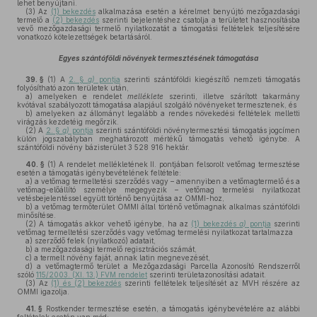
lehet benyújtani.
(3)
Az
(1) bekezdés
alkalmazása esetén a kérelmet benyújtó mezőgazdasági
termelő a
(2) bekezdés
szerinti bejelentéshez csatolja a területet hasznosításba
vevő mezőgazdasági termelő nyilatkozatát a támogatási feltételek teljesítésére
vonatkozó kötelezettségek betartásáról.
Egyes szántóföldi növények termesztésének támogatása
39. §
(1)
A
2. §
g)
pontja
szerinti szántóföldi kiegészítő nemzeti támogatás
folyósítható azon területek után,
a)
amelyeken e rendelet
melléklete
szerinti, illetve szárított takarmány
kvótával szabályozott támogatása alapjául szolgáló növényeket termesztenek, és
b)
amelyeken az állományt legalább a rendes növekedési feltételek melletti
virágzás kezdetéig megőrzik.
(2)
A
2. §
g)
pontja
szerinti szántóföldi növénytermesztési támogatás jogcímen
külön jogszabályban meghatározott mértékű támogatás vehető igénybe. A
szántóföldi növény bázisterület 3 528 916 hektár.
40. §
(1)
A rendelet mellékletének II. pontjában felsorolt vetőmag termesztése
esetén a támogatás igénybevételének feltétele:
a)
a vetőmag termeltetési szerződés vagy – amennyiben a vetőmagtermelő és a
vetőmag-előállító személye megegyezik – vetőmag termelési nyilatkozat
vetésbejelentéssel együtt történő benyújtása az OMMI-hoz,
b)
a vetőmag termőterület OMMI által történő vetőmagnak alkalmas szántóföldi
minősítése.
(2)
A támogatás akkor vehető igénybe, ha az
(1) bekezdés
a)
pontja
szerinti
vetőmag termeltetési szerződés vagy vetőmag termelési nyilatkozat tartalmazza
a)
szerződő felek (nyilatkozó) adatait,
b)
a mezőgazdasági termelő regisztrációs számát,
c)
a termelt növény faját, annak latin megnevezését,
d)
a vetőmagtermő terület a Mezőgazdasági Parcella Azonosító Rendszerről
szóló
115/2003. (XI. 13.) FVM rendelet
szerinti területazonosítási adatait.
(3)
Az
(1) és (2) bekezdés
szerinti feltételek teljesítését az MVH részére az
OMMI igazolja.
41. §
Rostkender termesztése esetén, a támogatás igénybevételére az alábbi