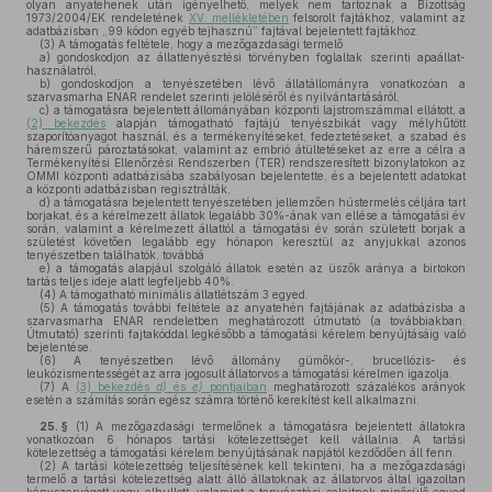
olyan anyatehenek után igényelhető, melyek nem tartoznak a Bizottság
1973/2004/EK rendeletének
XV. mellékletében
felsorolt fajtákhoz, valamint az
adatbázisban „99 kódon egyéb tejhasznú” fajtával bejelentett fajtákhoz.
(3)
A támogatás feltétele, hogy a mezőgazdasági termelő
a)
gondoskodjon az állattenyésztési törvényben foglaltak szerinti apaállat-
használatról,
b)
gondoskodjon a tenyészetében lévő állatállományra vonatkozóan a
szarvasmarha ENAR rendelet szerinti jelöléséről és nyilvántartásáról,
c)
a támogatásra bejelentett állományában központi lajstromszámmal ellátott, a
(2) bekezdés
alapján támogatható fajtájú tenyészbikát vagy mélyhűtött
szaporítóanyagot használ, és a termékenyítéseket, fedeztetéseket, a szabad és
háremszerű pároztatásokat, valamint az embrió átültetéseket az erre a célra a
Termékenyítési Ellenőrzési Rendszerben (TER) rendszeresített bizonylatokon az
OMMI központi adatbázisába szabályosan bejelentette, és a bejelentett adatokat
a központi adatbázisban regisztrálták,
d)
a támogatásra bejelentett tenyészetében jellemzően hústermelés céljára tart
borjakat, és a kérelmezett állatok legalább 30%-ának van ellése a támogatási év
során, valamint a kérelmezett állattól a támogatási év során született borjak a
születést követően legalább egy hónapon keresztül az anyjukkal azonos
tenyészetben találhatók, továbbá
e)
a támogatás alapjául szolgáló állatok esetén az üszők aránya a birtokon
tartás teljes ideje alatt legfeljebb 40%.
(4)
A támogatható minimális állatlétszám 3 egyed.
(5)
A támogatás további feltétele az anyatehén fajtájának az adatbázisba a
szarvasmarha ENAR rendeletben meghatározott útmutató (a továbbiakban:
Útmutató) szerinti fajtakóddal legkésőbb a támogatási kérelem benyújtásáig való
bejelentése.
(6)
A tenyészetben lévő állomány gümőkór-, brucellózis- és
leukózismentességét az arra jogosult állatorvos a támogatási kérelmen igazolja.
(7)
A
(3) bekezdés
d)
és
e)
pontjaiban
meghatározott százalékos arányok
esetén a számítás során egész számra történő kerekítést kell alkalmazni.
25. §
(1)
A mezőgazdasági termelőnek a támogatásra bejelentett állatokra
vonatkozóan 6 hónapos tartási kötelezettséget kell vállalnia. A tartási
kötelezettség a támogatási kérelem benyújtásának napjától kezdődően áll fenn.
(2)
A tartási kötelezettség teljesítésének kell tekinteni, ha a mezőgazdasági
termelő a tartási kötelezettség alatt álló állatoknak az állatorvos által igazoltan