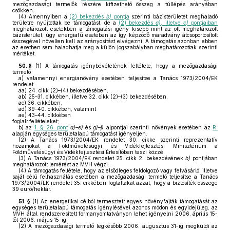
mezőgazdasági termelők részére kifizethető összeg a túllépés arányában
csökken.
(4)
Amennyiben a
(2) bekezdés
b)
pontja
szerinti bázisterületet meghaladó
területre nyújtottak be támogatást, de a
(2) bekezdés
a)
, illetve
c)
pontjaiban
meghatározott esetekben a támogatási igény kisebb mint az ott meghatározott
bázisterület, úgy energiafű esetében az így képződő maradvány átcsoportosított
összegével növelten kell az arányosítást elvégezni. A támogatás azonban ebben
az esetben sem haladhatja meg a külön jogszabályban meghatározottak szerinti
mértéket.
50. §
(1)
A támogatás igénybevételének feltétele, hogy a mezőgazdasági
termelő
a)
valamennyi energianövény esetében teljesítse a Tanács 1973/2004/EK
rendelet
aa)
24. cikk (2)–(4) bekezdésében,
ab)
25–31. cikkében, illetve 32. cikk (2)–(3) bekezdésében,
ac)
36. cikkében,
ad)
39–40. cikkében, valamint
ae)
43–44. cikkében
foglalt feltételeket;
b)
az
1. § 26. pont
a)–e)
és
g)–j)
alpontjai szerinti növények esetében az
R.
alapján egységes területalapú támogatást igényeljen.
(2)
A Tanács 1973/2004/EK rendelet 30. cikke szerinti reprezentatív
hozamokat a Földművelésügyi és Vidékfejlesztési Minisztérium a
Földművelésügyi és Vidékfejlesztési Értesítőben teszi közzé.
(3)
A Tanács 1973/2004/EK rendelet 25. cikk 2. bekezdésének
b)
pontjában
meghatározott lemérést az MVH végzi.
(4)
A támogatás feltétele, hogy az elsődleges feldolgozó vagy felvásárló, illetve
saját célú felhasználás esetében a mezőgazdasági termelő teljesítse a Tanács
1973/2004/EK rendelet 35. cikkében foglaltakat azzal, hogy a biztosíték összege
39 euró/hektár.
51. §
(1)
Az energetikai célból termesztett egyes növényfajták támogatását az
egységes területalapú támogatás igénylésével azonos módon és egyidejűleg, az
MVH által rendszeresített formanyomtatványon lehet igényelni 2006. április 15-
től 2006. május 15-ig.
(2)
A mezőgazdasági termelő legkésőbb 2006. augusztus 31-ig megküldi az