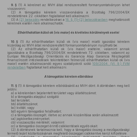
9. §
(1)
A kérelmet az MVH által rendszeresített formanyomtatványon lehet
visszavonni.
(2)
A támogatási kérelem visszavonására a Bizottság 796/2004/EK
rendeletének 22. cikkében foglaltakat kell alkalmazni.
(3)
A
(2) bekezdés
rendelkezései a
16. § (1)–(2) bekezdéseiben
meghatározott
kérelmek esetén nem alkalmazhatók.
Elháríthatatlan külső ok (vis maior) és kivételes körülmények esetei
10. §
(1)
Az elháríthatatlan külső ok (vis maior) miatti igazolási kérelem
kizárólag az MVH által rendszeresített formanyomtatványon nyújtható be.
(2)
Az elháríthatatlan külső ok (vis maior) eseteire, valamint annak
igazolására a Bizottság 796/2004/EK rendeletének 72. cikkében, valamint az
Európai Mezőgazdasági Orientációs és Garancia Alap Garancia Részlegéből
finanszírozott intézkedések tekintetében felmerülő elháríthatatlan külső ok (vis
maior) esetén alkalmazandó egyes szabályokról szóló
109/2004. (VI. 9.) FVM
rendeletben
foglaltakat kell alkalmazni.
A támogatási kérelem elbírálása
11. §
(1)
A támogatási kérelem elbírálásáról az MVH dönt. A döntésben meg kell
jelölni:
a)
a kérelemben bejelentett területet vagy állatlétszámot;
b)
a támogatás alapjául szolgáló
ba)
területet,
bb)
állatlétszámot,
bc)
kvótát, vagy
bd)
egyéni támogatási felsőhatárt;
c)
a támogatás összegét, illetve az annak kiszámítása során alkalmazott
ca)
jogkövetkezményeket,
cb)
visszaosztás mértékét, valamint
cc)
a támogatási összeget érintő csökkentések egyéb okait.
(2)
A döntésnek tartalmaznia kell, hogy a támogatási összeg a mezőgazdasági
termelő lejárt köztartozásának megfelelő összeggel csökkentve kerül kifizetésre.