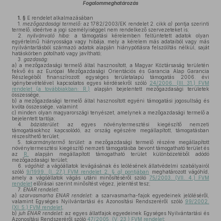
Fogalommeghatározás
1. §
E rendelet alkalmazásában
1.
mezőgazdasági termelő:
az 1782/2003/EK rendelet 2. cikk
a)
pontja szerinti
termelő, ideértve a jogi személyiséggel nem rendelkező szervezeteket is;
2.
nyilvánvaló hiba:
a támogatási kérelemben feltüntetett adatok olyan
egyértelmű hiányossága vagy hibája, mely a kérelem más adataiból vagy más
nyilvántartásból származó adatok alapján hiánypótlásra felszólítás nélkül, saját
hatáskörben pótolható vagy javítható;
3.
gazdaság:
a)
a mezőgazdasági termelő által hasznosított, a Magyar Köztársaság területén
fekvő és az Európai Mezőgazdasági Orientációs és Garancia Alap Garancia
Részlegéből finanszírozott egységes területalapú támogatás 2006. évi
igénybevételével kapcsolatos egyes kérdésekről szóló
24/2006. (III. 31.) FVM
rendelet (a továbbiakban: R.)
alapján bejelentett mezőgazdasági területek
összessége,
b)
a mezőgazdasági termelő által hasznosított egyéni támogatási jogosultság és
kvóta összessége, valamint
c)
minden olyan magyarországi tenyészet, amelynek a mezőgazdasági termelő a
bejelentett tartója;
4.
bázisterület:
az egyes növénytermesztési kiegészítő nemzeti
támogatásokhoz kapcsolódó, az ország egészére megállapított, támogatásban
részesíthető terület;
5.
takarmánytermő terület:
a mezőgazdasági termelő részére megállapított
növénytermesztési kiegészítő nemzeti támogatásba bevont támogatható terület és
az
R.
alapján megállapított támogatható terület különbözetéből adódó
mezőgazdasági terület;
6.
vágóhíd:
a vágóállatok levágásának és leölésének állatvédelmi szabályairól
szóló
9/1999. (I. 27.) FVM rendelet 2. §
a)
pontjában
meghatározott vágóhíd,
amely a vágóállatok vágás utáni minősítéséről szóló
75/2003. (VII. 4.) FVM
rendelet
előírásai szerint minősítést végez, jelentést tesz;
7.
ENAR rendelet:
a)
szarvasmarha ENAR rendelet:
a szarvasmarha-fajok egyedeinek jelöléséről,
valamint Egységes Nyilvántartási és Azonosítási Rendszeréről szóló
99/2002.
(XI. 5.) FVM rendelet
,
b)
juh ENAR rendelet:
az egyes állatfajok egyedeinek Egységes Nyilvántartási és
Azonosítási Rendszeréről szóló
47/2005. (V. 23.) FVM rendelet
;