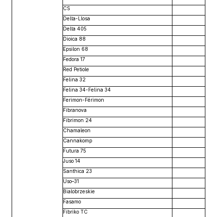
CS
Delta-Llosa
Delta 405
Dioica 88
Epsilon 68
Fedora 17
Red Petiole
Felina 32
Felina 34-Felina 34
Ferimon-Férimon
Fibranova
Fibrimon 24
Chamaleon
Cannakomp
Futura 75
Juso 14
Santhica 23
Uso–31
Bialobrzeskie
Fasamo
Fibriko TC