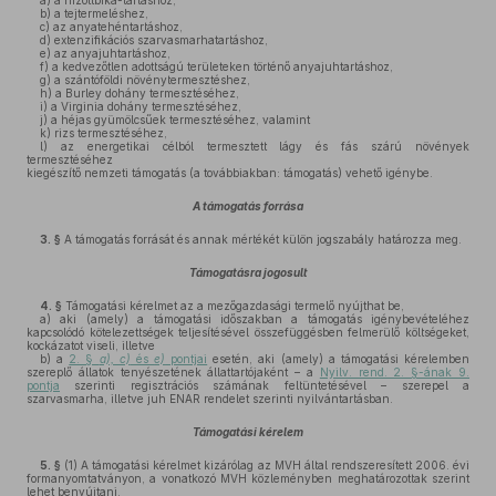
a)
a hízottbika-tartáshoz,
b)
a tejtermeléshez,
c)
az anyatehéntartáshoz,
d)
extenzifikációs szarvasmarhatartáshoz,
e)
az anyajuhtartáshoz,
f)
a kedvezőtlen adottságú területeken történő anyajuhtartáshoz,
g)
a szántóföldi növénytermesztéshez,
h)
a Burley dohány termesztéséhez,
i)
a Virginia dohány termesztéséhez,
j)
a héjas gyümölcsűek termesztéséhez, valamint
k)
rizs termesztéséhez,
l)
az energetikai célból termesztett lágy és fás szárú növények
termesztéséhez
kiegészítő nemzeti támogatás (a továbbiakban: támogatás) vehető igénybe.
A támogatás forrása
3. §
A támogatás forrását és annak mértékét külön jogszabály határozza meg.
Támogatásra jogosult
4. §
Támogatási kérelmet az a mezőgazdasági termelő nyújthat be,
a)
aki (amely) a támogatási időszakban a támogatás igénybevételéhez
kapcsolódó kötelezettségek teljesítésével összefüggésben felmerülő költségeket,
kockázatot viseli, illetve
b)
a
2. §
a), c)
és
e)
pontjai
esetén, aki (amely) a támogatási kérelemben
szereplő állatok tenyészetének állattartójaként – a
Nyilv. rend. 2. §-ának 9.
pontja
szerinti regisztrációs számának feltüntetésével – szerepel a
szarvasmarha, illetve juh ENAR rendelet szerinti nyilvántartásban.
Támogatási kérelem
5. §
(1)
A támogatási kérelmet kizárólag az MVH által rendszeresített 2006. évi
formanyomtatványon, a vonatkozó MVH közleményben meghatározottak szerint
lehet benyújtani.