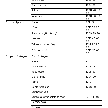
Seprűcirok
1007 00
Szemescirok
1007 00
Köles
1008 20 00
00
Indiánrizs
1008 90 90
00
2. Hüvelyesek:
Borsó
0713 10
Lóbab
0713 50 00
00
Édes csillagfürt (mag)
1209 29 50
Lencse
0713 40 00
00
Takarmánybükköny
1214 90 90
00
Csicseriborsó
0713 20 00
00
3. Ipari növények:
Olajnövények:
Szójabab
1201 00
Káposztarepce
1205 10
Réparepce
1205 90
Olajlenmag
1204 00
Komló
1210
Napraforgómag
1206 00
Rostnövények:
Rostcélra termesztett kender:
5302 10 00
Carmagnola
Beniko