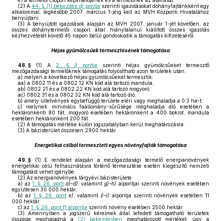
e)
a termelői csoport képviselőjének és a termelőnek az aláírását.
(2)
A
44. § (1) bekezdés
d)
pontja
szerinti igazolásokat dohányfajtánkként egy
alkalommal, legkésőbb 2007. március 1-jéig kell az MVH Központi Hivatalához
benyújtani.
(3)
A benyújtott igazolások alapján az MVH 2007. január 1-jét követően, az
összes dohánytermelői csoport által hiánytalanul kiállított összes igazolás
kézhezvételét követő 45 napon belül gondoskodik a támogatás kifizetéséről.
Héjas gyümölcsűek termesztésének támogatása
48. §
(1)
A
2. §
j)
pontja
szerinti héjas gyümölcsűeket termesztő
mezőgazdasági termelőknek támogatás folyósítható azon területek után,
a)
melyen a következő héjas gyümölcsűeket termesztik:
aa)
a 0802 11 és a 0802 12 KN kód alá tartozó mandula,
ab)
0802 21 és a 0802 22 KN kód alá tartozó mogyoró,
ac)
0802 31 és a 0802 32 KN kód alá tartozó dió;
b)
amely ültetvények egybefüggő területe eléri vagy meghaladja a 0,3 ha-t;
c)
melynek minimális faállomány-sűrűsége meghaladja dió esetében a
hektáronkénti 80 fát, mogyoró esetében hektáronként a 400 bokrot, mandula
esetében hektáronként 200 fát.
(2)
A támogatás mértéke külön jogszabályban kerül meghatározásra.
(3)
A bázisterület összesen 2900 hektár.
Energetikai célból termesztett egyes növényfajták támogatása
49. §
(1)
E rendelet alapján a mezőgazdasági termelő energianövények
energetikai célú felhasználásra történő termesztése esetén kiegészítő nemzeti
támogatást vehet igénybe.
(2)
Az energianövények tárgyévi bázisterülete
a)
az
1. § 26. pont
a)–d)
, valamint
g)–h)
alpontjai szerinti növények esetében
együttesen 30 000 hektár,
b)
az
1. § 26. pont
e)
, valamint
i)–l)
alpontja szerinti növények esetében 11
000 hektár,
c)
az
1. § 26. pont
f)
alpontja
szerinti növény esetében 2500 hektár.
(3)
Amennyiben a jogszerű kérelmek által lefedett támogatható területek
összege meghaladná a
(2) bekezdésben
meghatározott mértéket, úgy a