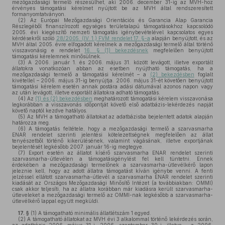
mezőgazdasági termelő részesülhet, aki 2006. december 31-ig az MVH-hoz
érvényes támogatási kérelmet nyújtott be az MVH által rendszeresített
formanyomtatványon.
(2)
Az Európai Mezőgazdasági Orientációs és Garancia Alap Garancia
Részlegéből finanszírozott egységes területalapú támogatásokhoz kapcsolódó
2005. évi kiegészítő nemzeti támogatás igénybevételével kapcsolatos egyes
kérdésekről szóló
28/2005. (IV. 1.) FVM rendelet 17. §-a
alapján benyújtott, és az
MVH által 2005. évre elfogadott kérelmek a mezőgazdasági termelő által történő
visszavonásig e rendelet
16. § (1) bekezdésnek
megfelelően benyújtott
támogatási kérelemnek minősülnek.
(3)
A 2006. január 1. és 2006. május 31. között levágott, illetve exportált
állatokra vonatkozóan abban az esetben nyújtható támogatás, ha a
mezőgazdasági termelő a támogatási kérelmét – a
(2) bekezdésben
foglalt
kivétellel – 2006. május 31-ig benyújtja. 2006. május 31-ét követően benyújtott
támogatási kérelem esetén annak postára adási dátumával azonos napon vagy
az után levágott, illetve exportált állatokra adható támogatás.
(4)
Az
(1) és (2) bekezdésben
meghatározott támogatási kérelem visszavonása
legkorábban a visszavonás időpontját követő első adatbázis-lekérdezés napját
követő naptól kezdve hatályos.
(5)
Az MVH a támogatható állatokat az adatbázisba bejelentett adatok alapján
határozza meg.
(6)
A támogatás feltétele, hogy a mezőgazdasági termelő a szarvasmarha
ENAR rendelet szerinti jelentési kötelezettségnek megfelelően az állat
tenyészetből történő kikerülésének, valamint vágásának, illetve exportjának
bejelentését legkésőbb 2007. január 16-ig megtegye.
(7)
Export esetén az állatot kísérő szarvasmarha ENAR rendelet szerinti
szarvasmarha-útlevélen a támogatásigénylést fel kell tüntetni. Ennek
érdekében a mezőgazdasági termelőnek a szarvasmarha-útlevélkérő lapon
jeleznie kell, hogy az adott állatra támogatást kíván igénybe venni. A fenti
jelzéssel ellátott szarvasmarha-útlevél a szarvasmarha ENAR rendelet szerinti
kiadását az Országos Mezőgazdasági Minősítő Intézet (a továbbiakban: OMMI)
csak akkor teljesíti, ha az állatra korábban már kiadásra került szarvasmarha-
útleveleket a mezőgazdasági termelő az OMMI-nak legkésőbb a szarvasmarha-
útlevélkérő lappal együtt megküldi.
17. §
(1)
A támogatható minimális állatlétszám 1 egyed.
(2)
A támogatható állatokat az MVH évi 3 alkalommal történő lekérdezés során,