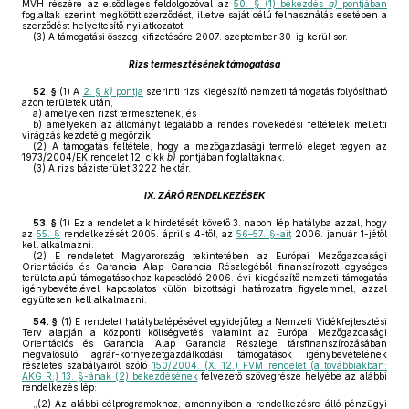
MVH részére az elsődleges feldolgozóval az
50. § (1) bekezdés
a)
pontjában
foglaltak szerint megkötött szerződést, illetve saját célú felhasználás esetében a
szerződést helyettesítő nyilatkozatot.
(3)
A támogatási összeg kifizetésére 2007. szeptember 30-ig kerül sor.
Rizs termesztésének támogatása
52. §
(1)
A
2. §
k)
pontja
szerinti rizs kiegészítő nemzeti támogatás folyósítható
azon területek után,
a)
amelyeken rizst termesztenek, és
b)
amelyeken az állományt legalább a rendes növekedési feltételek melletti
virágzás kezdetéig megőrzik.
(2)
A támogatás feltétele, hogy a mezőgazdasági termelő eleget tegyen az
1973/2004/EK rendelet 12. cikk
b)
pontjában foglaltaknak.
(3)
A rizs bázisterület 3222 hektár.
IX. ZÁRÓ RENDELKEZÉSEK
53. §
(1)
Ez a rendelet a kihirdetését követő 3. napon lép hatályba azzal, hogy
az
55. §
rendelkezését 2005. április 4-től, az
56–57. §-ait
2006. január 1-jétől
kell alkalmazni.
(2)
E rendeletet Magyarország tekintetében az Európai Mezőgazdasági
Orientációs és Garancia Alap Garancia Részlegéből finanszírozott egységes
területalapú támogatásokhoz kapcsolódó 2006. évi kiegészítő nemzeti támogatás
igénybevételével kapcsolatos külön bizottsági határozatra figyelemmel, azzal
együttesen kell alkalmazni.
54. §
(1)
E rendelet hatálybalépésével egyidejűleg a Nemzeti Vidékfejlesztési
Terv alapján a központi költségvetés, valamint az Európai Mezőgazdasági
Orientációs és Garancia Alap Garancia Részlege társfinanszírozásában
megvalósuló agrár-környezetgazdálkodási támogatások igénybevételének
részletes szabályairól szóló
150/2004. (X. 12.) FVM rendelet (a továbbiakban:
AKG R.) 13. §-ának (2) bekezdésének
felvezető szövegrésze helyébe az alábbi
rendelkezés lép:
„(2) Az alábbi célprogramokhoz, amennyiben a rendelkezésre álló pénzügyi