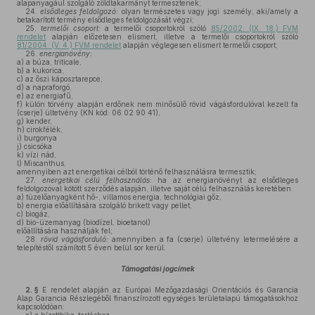
alapanyagául szolgáló zöldtakarmányt termesztenek;
24.
elsődleges feldolgozó:
olyan természetes vagy jogi személy, aki/amely a
betakarított termény elsődleges feldolgozását végzi;
25.
termelői csoport:
a termelői csoportokról szóló
85/2002. (IX. 18.) FVM
rendelet
alapján előzetesen elismert, illetve a termelői csoportokról szóló
81/2004. (V. 4.) FVM rendelet
alapján véglegesen elismert termelői csoport;
26.
energianövény:
a)
a búza, triticale,
b)
a kukorica,
c)
az őszi káposztarepce,
d)
a napraforgó,
e)
az energiafű,
f)
külön törvény alapján erdőnek nem minősülő rövid vágásfordulóval kezelt fa
(cserje) ültetvény (KN kód: 06 02 90 41),
g)
kender,
h)
cirokfélék,
i)
burgonya
j)
csicsóka
k)
vízi nád,
l)
Miscanthus,
amennyiben azt energetikai célból történő felhasználásra termesztik;
27.
energetikai célú felhasználás:
ha az energianövényt az elsődleges
feldolgozóval kötött szerződés alapján, illetve saját célú felhasználás keretében
a)
tüzelőanyagként hő-, villamos energia, technológiai gőz,
b)
energia előállítására szolgáló brikett vagy pellet,
c)
biogáz,
d)
bio-üzemanyag (biodízel, bioetanol)
előállítására használják fel;
28.
rövid vágásforduló:
amennyiben a fa (cserje) ültetvény letermelésére a
telepítéstől számított 5 éven belül sor kerül.
Támogatási jogcímek
2. §
E rendelet alapján az Európai Mezőgazdasági Orientációs és Garancia
Alap Garancia Részlegéből finanszírozott egységes területalapú támogatásokhoz
kapcsolódóan: