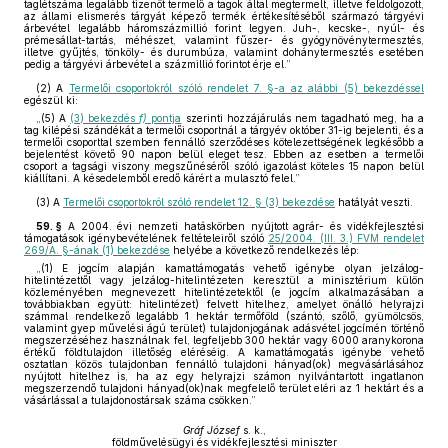
taglétszáma legalább tizenöt termelő a tagok által megtermelt, illetve feldolgozott,
az állami elismerés tárgyát képező termék értékesítéséből származó tárgyévi
árbevétel legalább háromszázmillió forint legyen. Juh-, kecske-, nyúl- és
prémesállat-tartás, méhészet, valamint fűszer- és gyógynövénytermesztés,
illetve gyűjtés, tönköly- és durumbúza, valamint dohánytermesztés esetében
pedig a tárgyévi árbevétel a százmillió forintot érje el.”
(2)
A
Termelői csoportokról szóló rendelet 7. §-a az alábbi (5) bekezdéssel
egészül ki:
„(5) A
(3) bekezdés
f)
pontja
szerinti hozzájárulás nem tagadható meg, ha a
tag kilépési szándékát a termelői csoportnál a tárgyév október 31-ig bejelenti, és a
termelői csoporttal szemben fennálló szerződéses kötelezettségének legkésőbb a
bejelentést követő 90 napon belül eleget tesz. Ebben az esetben a termelői
csoport a tagsági viszony megszűnéséről szóló igazolást köteles 15 napon belül
kiállítani. A késedelemből eredő kárért a mulasztó felel.”
(3)
A
Termelői csoportokról szóló rendelet 12. § (3) bekezdése
hatályát veszti.
59. §
A 2004. évi nemzeti hatáskörben nyújtott agrár- és vidékfejlesztési
támogatások igénybevételének feltételeiről szóló
25/2004. (III. 3.) FVM rendelet
269/A. §-ának (1) bekezdése
helyébe a következő rendelkezés lép:
„(1) E jogcím alapján kamattámogatás vehető igénybe olyan jelzálog-
hitelintézettől vagy jelzálog-hitelintézeten keresztül a minisztérium külön
közleményében megnevezett hitelintézetektől (e jogcím alkalmazásában a
továbbiakban együtt: hitelintézet) felvett hitelhez, amelyet önálló helyrajzi
számmal rendelkező legalább 1 hektár termőföld (szántó, szőlő, gyümölcsös,
valamint gyep művelési ágú terület) tulajdonjogának adásvétel jogcímén történő
megszerzéséhez használnak fel, legfeljebb 300 hektár vagy 6000 aranykorona
értékű földtulajdon illetőség eléréséig. A kamattámogatás igénybe vehető
osztatlan közös tulajdonban fennálló tulajdoni hányad(ok) megvásárlásához
nyújtott hitelhez is, ha az egy helyrajzi számon nyilvántartott ingatlanon
megszerzendő tulajdoni hányad(ok)nak megfelelő terület eléri az 1 hektárt és a
vásárlással a tulajdonostársak száma csökken.”
Gráf József
s. k.,
földművelésügyi és vidékfejlesztési miniszter