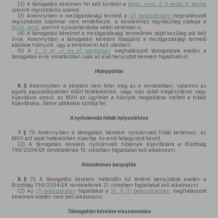
(2)
A támogatási kérelmen fel kell tüntetni a
Nyilv. rend. 2. §-ának 9. pontja
szerinti regisztrációs számot.
(3)
Amennyiben a mezőgazdasági termelő a
(2) bekezdésben
meghatározott
regisztrációs számmal nem rendelkezik, a kérelemhez egyidejűleg csatolja a
Nyilv. rend.
szerinti nyilvántartásba vételi kérelmet is.
(4)
A támogatási kérelmet a mezőgazdasági termelőnek saját kezűleg alá kell
írnia. Amennyiben a támogatási kérelem főlapjáról a mezőgazdasági termelő
aláírása hiányzik, úgy a kérelmet el kell utasítani.
(5)
A
2. §
a), c)
és
e)
pontjaiban
meghatározott támogatások esetén a
támogatási évre vonatkozóan csak az első benyújtott kérelem fogadható el.
Hiánypótlás
6. §
Amennyiben a kérelem nem felel meg az e rendeletben, valamint az
egyéb jogszabályokban előírt feltételeknek, vagy más okból kiegészítésre vagy
kijavításra szorul, az MVH az ügyfelet a hiányok megjelölése mellett a hibák
kijavítására, illetve pótlására szólítja fel.
A nyilvánvaló hibák helyesbítése
7. §
(1)
Amennyiben a támogatási kérelem nyilvánvaló hibát tartalmaz, az
MVH azt saját hatáskörben kijavítja, és arról feljegyzést készít.
(2)
A támogatási kérelem nyilvánvaló hibáinak kijavítására a Bizottság
796/2004/EK rendeletének 19. cikkében foglaltakat kell alkalmazni.
Késedelmes benyújtás
8. §
(1)
A támogatási kérelem határidőn túl történő benyújtása esetén a
Bizottság 796/2004/EK rendeletének 21. cikkében foglaltakat kell alkalmazni.
(2)
Az
(1) bekezdésben
foglaltakat a
16. § (1) bekezdéseiben
meghatározott
kérelmek esetén nem kell alkalmazni.
Támogatási kérelem visszavonása