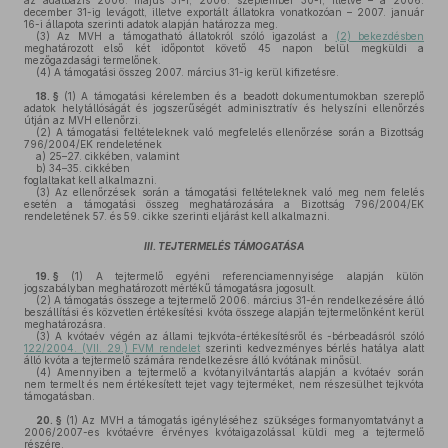
az adatbázis 2006. május 31-i, 2006. szeptember 30-i, illetve – a 2006.
december 31-ig levágott, illetve exportált állatokra vonatkozóan – 2007. január
16-i állapota szerinti adatok alapján határozza meg.
(3)
Az MVH a támogatható állatokról szóló igazolást a
(2) bekezdésben
meghatározott első két időpontot követő 45 napon belül megküldi a
mezőgazdasági termelőnek.
(4)
A támogatási összeg 2007. március 31-ig kerül kifizetésre.
18. §
(1)
A támogatási kérelemben és a beadott dokumentumokban szereplő
adatok helytállóságát és jogszerűségét adminisztratív és helyszíni ellenőrzés
útján az MVH ellenőrzi.
(2)
A támogatási feltételeknek való megfelelés ellenőrzése során a Bizottság
796/2004/EK rendeletének
a)
25–27. cikkében, valamint
b)
34–35. cikkében
foglaltakat kell alkalmazni.
(3)
Az ellenőrzések során a támogatási feltételeknek való meg nem felelés
esetén a támogatási összeg meghatározására a Bizottság 796/2004/EK
rendeletének 57. és 59. cikke szerinti eljárást kell alkalmazni.
III. TEJTERMELÉS TÁMOGATÁSA
19. §
(1)
A tejtermelő egyéni referenciamennyisége alapján külön
jogszabályban meghatározott mértékű támogatásra jogosult.
(2)
A támogatás összege a tejtermelő 2006. március 31-én rendelkezésére álló
beszállítási és közvetlen értékesítési kvóta összege alapján tejtermelőnként kerül
meghatározásra.
(3)
A kvótaév végén az állami tejkvóta-értékesítésről és -bérbeadásról szóló
122/2004. (VII. 29.) FVM rendelet
szerinti kedvezményes bérlés hatálya alatt
álló kvóta a tejtermelő számára rendelkezésre álló kvótának minősül.
(4)
Amennyiben a tejtermelő a kvótanyilvántartás alapján a kvótaév során
nem termelt és nem értékesített tejet vagy tejterméket, nem részesülhet tejkvóta
támogatásban.
20. §
(1)
Az MVH a támogatás igényléséhez szükséges formanyomtatványt a
2006/2007-es kvótaévre érvényes kvótaigazolással küldi meg a tejtermelő
részére.