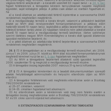
kényszervágott vagy elhullott, valamint a tenyésztési selejtnek minősülő egyed
vágásra történő selejtezését – a kieséstől számított 60 napon belül – a
24. §-ban
foglalt feltételeknek a támogatási kérelem benyújtásának napjától megfelelő
egyeddel, saját költségére pótolja. A pótlás csak abban az esetben fogadható el,
ha
a)
a kieső állatnak az adatbázisból történő kijelentése a szarvasmarha ENAR
rendeletnek megfelelően megtörténik,
b)
a mezőgazdasági termelő a kiesés tényét, valamint a pótlásként beállított
állatot az MVH által rendszeresített formanyomtatványon a pótlásra előírt
határidőt követő 10 napon belül, legkésőbb a pótlás bejelentésével egy időben, a
kötelező birtokon tartás utolsó 20 napjában kieső és nem pótolt állatokat a kiesést
követő 10 napon belül a mezőgazdasági termelő lakóhelye, illetve székhelye
szerint illetékes megyei MVH Kirendeltséghez a kiesés okát igazoló állatorvosi
igazolást mellékelve bejelenti, és
c)
a pótolt állatnak az adatbázisba történő bejelentése a szarvasmarha ENAR
rendeletnek megfelelően megtörténik.
26. §
(1)
A támogatásban az a mezőgazdasági termelő részesülhet, aki 2006.
június 1. és 2006. július 31. között az MVH által közzétett formanyomtatványnak
megfelelő kérelmet nyújt be az
5. §-ban
foglaltaknak megfelelően.
(2)
Az MVH a támogatásra bejelentett állatokról szóló igazolást legkésőbb
2006. szeptember 15-ig megküldi a mezőgazdasági termelő részére.
(3)
A támogatási összeg legkésőbb 2007. március 31-ig kerül kifizetésre.
27. §
(1)
A támogatási kérelemben és a beadott dokumentumokban szereplő
adatok helytállóságát adminisztratív és helyszíni ellenőrzés útján az MVH
ellenőrzi.
(2)
A támogatási feltételeknek való megfelelés ellenőrzése során a Bizottság
796/2004/EK rendeletének
a)
25–27. cikkében, valamint
b)
34–35. cikkében foglaltakat kell alkalmazni.
(3)
Az ellenőrzések során a kérelemnek való meg nem felelés esetén a
támogatási összeg meghatározása során a Bizottság 796/2004/EK rendeletének
57. és 59. cikke szerinti eljárást kell alkalmazni.
V. EXTENZIFIKÁCIÓS SZARVASMARHA-TARTÁSI TÁMOGATÁS