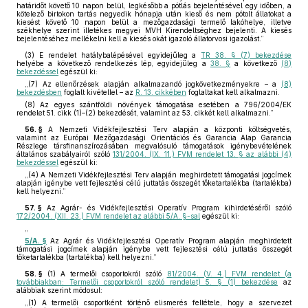
határidőt követő 10 napon belül, legkésőbb a pótlás bejelentésével egy időben, a
kötelező birtokon tartás negyedik hónapja után kieső és nem pótolt állatokat a
kiesést követő 10 napon belül a mezőgazdasági termelő lakóhelye, illetve
székhelye szerint illetékes megyei MVH Kirendeltséghez bejelenti. A kiesés
bejelentéséhez mellékelni kell a kiesés okát igazoló állatorvosi igazolást.”
(3)
E rendelet hatálybalépésével egyidejűleg a
TR 38. § (7) bekezdése
helyébe a következő rendelkezés lép, egyidejűleg a
38. §
a következő
(8)
bekezdéssel
egészül ki:
„(7) Az ellenőrzések alapján alkalmazandó jogkövetkezményekre – a
(8)
bekezdésben
foglalt kivétellel – az
R. 13. cikkében
foglaltakat kell alkalmazni.
(8) Az egyes szántföldi növények támogatása esetében a 796/2004/EK
rendelet 51. cikk (1)–(2) bekezdését, valamint az 53. cikkét kell alkalmazni.”
56. §
A Nemzeti Vidékfejlesztési Terv alapján a központi költségvetés,
valamint az Európai Mezőgazdasági Orientációs és Garancia Alap Garancia
Részlege társfinanszírozásában megvalósuló támogatások igénybevételének
általános szabályairól szóló
131/2004. (IX. 11.) FVM rendelet 13. § az alábbi (4)
bekezdéssel
egészül ki:
„(4) A Nemzeti Vidékfejlesztési Terv alapján meghirdetett támogatási jogcímek
alapján igénybe vett fejlesztési célú juttatás összegét tőketartalékba (tartalékba)
kell helyezni.”
57. §
Az Agrár- és Vidékfejlesztési Operatív Program kihirdetéséről szóló
172/2004. (XII. 23.) FVM rendelet az alábbi 5/A. §-sal
egészül ki:
„
5/A. §
Az Agrár és Vidékfejlesztési Operatív Program alapján meghirdetett
támogatási jogcímek alapján igénybe vett fejlesztési célú juttatás összegét
tőketartalékba (tartalékba) kell helyezni.”
58. §
(1)
A termelői csoportokról szóló
81/2004. (V. 4.) FVM rendelet (a
továbbiakban: Termelői csoportokról szóló rendelet) 5. § (1) bekezdése
az
alábbiak szerint módosul:
„(1) A termelői csoportként történő elismerés feltétele, hogy a szervezet