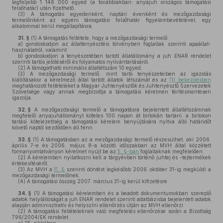
legfeljebb 1 146 000 egyed (a továbbiakban: anyajuh országos támogatási
felsőhatár) után fizethető.
(3)
A támogatás egyedenként, naptári évenként és mezőgazdasági
termelőnként az egyéni támogatási felsőhatár figyelembevételével, egy
alkalommal kerül megállapításra.
31. §
(1)
A támogatás feltétele, hogy a mezőgazdasági termelő
a)
gondoskodjon az állattenyésztési törvényben foglaltak szerinti apaállat-
használatról, valamint
b)
gondoskodjon a tenyészetében tartott állatállomány a juh ENAR rendelet
szerinti tartós jelöléséről és folyamatos nyilvántartásáról.
(2)
A támogatható minimális állatlétszám 10 egyed.
(3)
A mezőgazdasági termelő, mint tartó tenyészeteiben az igazolás
kiállításakor a kérelmező által tartott állatok létszámát és az
(1) bekezdésben
meghatározott feltételeket a Magyar Juhtenyésztők és Juhtenyésztő Szervezetek
Szövetsége vagy annak megbízottja a támogatási kérelmen térítésmentesen
igazolja.
32. §
A mezőgazdasági termelő a támogatásra bejelentett állatlétszámnak
megfelelő anyajuhállományt köteles 100 napon át birtokán tartani, a birtokon
tartási kötelezettség a támogatási kérelem benyújtására nyitva álló határidőt
követő naptól kezdődően áll fenn.
33. §
(1)
A támogatásban az a mezőgazdasági termelő részesülhet, aki 2006.
április 7-e és 2006. május 8-a közötti időszakban az MVH által közzétett
formanyomtatványon kérelmet nyújt be az
5. §-ban
foglaltaknak megfelelően.
(2)
A kérelemben nyilatkozni kell a tárgyévben történő juhtej és -tejtermékek
értékesítéséről.
(3)
Az MVH a
11. §
szerinti döntést legkésőbb 2006. október 31-ig megküldi a
mezőgazdasági termelőnek.
(4)
A támogatási összeg 2007. március 31-ig kerül kifizetésre.
34. §
(1)
A támogatási kérelemben és a beadott dokumentumokban szereplő
adatok helytállóságát a juh ENAR rendelet szerinti adatbázisba bejelentett adatok
alapján adminisztratív és helyszíni ellenőrzés útján az MVH ellenőrzi.
(2)
A támogatási feltételeknek való megfelelés ellenőrzése során a Bizottság
796/2004/EK rendelet