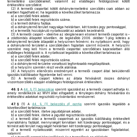
termeltetési szerződéseket, valamint az elsődleges feldolgozóval kötött
értékesítési szerződést.
(2)
A termelői csoporttal kötött dohánytermeltetési szerződés csak abban az
esetben fogadható el, ha legalább a következőket tartalmazza:
a)
a szerződő felek adatai,
b)
a szerződő felek regisztrációs száma,
c)
a termelt dohány fajtája,
d)
a dohánytermő terület nagysága hektárban, két tizedes jegy pontossággal,
e)
a termelők hozzájáruló nyilatkozatát az adataik kezeléséről.
(3)
A termelői csoport – ideértve az ideiglenesen elismert termelői csoportot is –
a zöldbimbós állapotot követően, de legkésőbb 2006. október 1-jéig köteles a
dohánytermő területe állapotát a helyszínen felmérni, és nyilatkozni arról, hogy
a dohánytermő területet a szerződésben foglaltak szerint művelik. A helyszíni
szemlére meg kell hívni a termelői csoporttal szerződéses kapcsolatban álló
elsődleges feldolgozót is. A nyilatkozat legalább a következőket tartalmazza:
a)
a szerződő felek adatai,
b)
a szerződő felek regisztrációs száma,
c)
a dohánytermő területre vonatkozó legfontosabb megállapítások,
d)
a helyszíni szemlén részt vevők aláírása.
(4)
A helyszíni ellenőrzés eredményeit a termelői csoport által beküldendő
igazolás kiállításakor figyelembe kell venni.
(5)
A termelői csoport köteles az általa felvásárolt összes dohányt
viszontszerződés alapján elsődleges feldolgozónak értékesíteni.
46. §
A
44. § (1) bekezdése
szerinti igazolást az a termelői csoport adhatja ki,
amely rendelkezik az MVH által elfogadott, a tényleges dohány felvásárlási és
értékesítési adatokat regisztráló nyilvántartási rendszerrel.
47. §
(1)
A
44. § (1) bekezdés
d)
pontja
szerinti igazolás legalább a
következőket tartalmazza:
a)
a szerződő felek, illetve jogutódjának adatai,
b)
a szerződő felek, illetve a jogutód regisztrációs számát,
c)
a termelő által a termelői csoportnak az igazolás kiállításáig értékesített
nyersdohány fajtáját, mennyiségét tonnában két tizedesjegy pontossággal, és a
termést adó terület nagyságát hektárban két tizedesjegy pontossággal,
d)
a termelő nyilatkozatát, miszerint egyetért az igazolásban foglaltakkal,
valamint