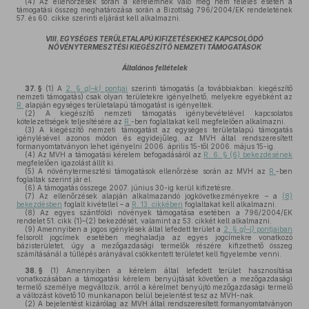
(4)
Az ellenőrzések során a kérelemnek való meg nem felelés esetén a
támogatási összeg meghatározása során a Bizottság 796/2004/EK rendeletének
57. és 60. cikke szerinti eljárást kell alkalmazni.
VIII. EGYSÉGES TERÜLETALAPÚ KIFIZETÉSEKHEZ KAPCSOLÓDÓ
NÖVÉNYTERMESZTÉSI KIEGÉSZÍTŐ NEMZETI TÁMOGATÁSOK
Általános feltételek
37. §
(1)
A
2. §
g)–k)
pontjai
szerinti támogatás (a továbbiakban: kiegészítő
nemzeti támogatás) csak olyan területekre igényelhető, melyekre egyébként az
R.
alapján egységes területalapú támogatást is igényeltek.
(2)
A kiegészítő nemzeti támogatás igénybevételével kapcsolatos
kötelezettségek teljesítésére az
R.
-ben foglaltakat kell megfelelően alkalmazni.
(3)
A kiegészítő nemzeti támogatást az egységes területalapú támogatás
igénylésével azonos módon és egyidejűleg, az MVH által rendszeresített
formanyomtatványon lehet igényelni 2006. április 15-től 2006. május 15-ig.
(4)
Az MVH a támogatási kérelem befogadásáról az
R. 6. § (6) bekezdésének
megfelelően igazolást állít ki.
(5)
A növénytermesztési támogatások ellenőrzése során az MVH az
R.
-ben
foglaltak szerint jár el.
(6)
A támogatás összege 2007. június 30-ig kerül kifizetésre.
(7)
Az ellenőrzések alapján alkalmazandó jogkövetkezményekre – a
(8)
bekezdésben
foglalt kivétellel – a
R. 13. cikkében
foglaltakat kell alkalmazni.
(8)
Az egyes szántföldi növények támogatása esetében a 796/2004/EK
rendelet 51. cikk (1)–(2) bekezdését, valamint az 53. cikkét kell alkalmazni.
(9)
Amennyiben a jogos igénylések által lefedett terület a
2. §
g)–l)
pontjaiban
felsorolt jogcímek esetében meghaladja az egyes jogcímekre vonatkozó
bázisterületet, úgy a mezőgazdasági termelők részére kifizethető összeg
számításánál a túllépés arányával csökkentett területet kell figyelembe venni.
38. §
(1)
Amennyiben a kérelem által lefedett terület hasznosítása
vonatkozásában a támogatási kérelem benyújtását követően a mezőgazdasági
termelő személye megváltozik, arról a kérelmet benyújtó mezőgazdasági termelő
a változást követő 10 munkanapon belül bejelentést tesz az MVH-nak.
(2)
A bejelentést kizárólag az MVH által rendszeresített formanyomtatványon