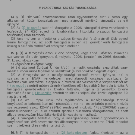
II. HÍZOTTBIKA-TARTÁS TÁMOGATÁSA
14. §
(1)
Hímivarú szarvasmarhák után egyedenként, életük során egy
alkalommal külön jogszabályban meghatározott mértékű támogatás vehető
igénybe.
(2)
Az
(1) bekezdés
szerinti támogatás a 2006. támogatási évre vonatkozóan
legfeljebb 94 620 egyed (a továbbiakban: hízottbika országos támogatási
felsőhatár) után fizethető.
(3)
Amennyiben a hízottbika országos támogatási felsőhatárnál több egyed
lenne támogatható, az adott támogatási évben az igénylőnkénti támogatási
összeg a túllépés mértékével arányosan csökken.
15. §
(1)
A támogatás azon kilenc hónapos, vagy annál idősebb, hímivarú
szarvasmarhák után igényelhető, melyeket 2006. január 1. és 2006. december
31. közötti időszakban
a)
vágóhídon levágtak, vagy
b)
élő állatként Európai Unión kívüli harmadik országba exportáltak vagy
másik európai uniós tagállamba szállítottak (a továbbiakban együtt: export).
(2)
A támogatást az a mezőgazdasági termelő veheti igénybe, aki a
szarvasmarha ENAR rendeletben meghatározott országos adatbázis (a
továbbiakban: adatbázis) alapján a hímivarú szarvasmarhát a tenyészetéből az
(1) bekezdés
szerinti módon történő kikerülése előtt legalább 2 hónapig tartotta. A
támogatás igénybevételének további feltétele, hogy a tenyészetből történő
kikerülés és az
(1) bekezdés
szerinti feltételek teljesülése között legfeljebb 30
nap telhet el.
(3)
Ha az Európai Unió más tagállamából a mezőgazdasági termelő
tenyészetébe behozott állat már részesült a marha- és borjúhús piacának közös
szervezéséről szóló, 1254/1999/EK rendeletet módosító 1782/2003/EK számú
tanácsi rendelet 123. cikk szerinti speciális húsmarha-támogatásban, az adott
állatra vonatkozóan hízottbika-tartási támogatás nem adható.
(4)
A támogatás feltétele, hogy a mezőgazdasági termelő gondoskodjon a
tenyészetében lévő szarvasmarha-állománynak a szarvasmarha ENAR rendelet
szerinti jelöléséről és nyilvántartásáról.
16. §
(1)
A támogatásban – a
(2) bekezdésben
foglalt kivétellel – az a