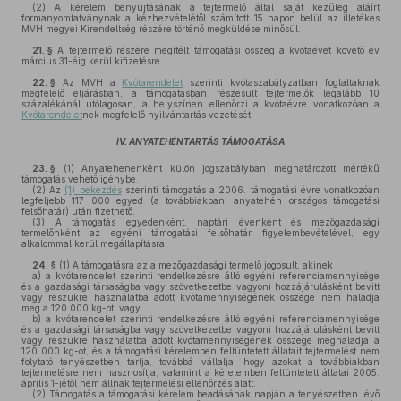
(2)
A kérelem benyújtásának a tejtermelő által saját kezűleg aláírt
formanyomtatványnak a kézhezvételétől számított 15 napon belül az illetékes
MVH megyei Kirendeltség részére történő megküldése minősül.
21. §
A tejtermelő részére megítélt támogatási összeg a kvótaévet követő év
március 31-éig kerül kifizetésre.
22. §
Az MVH a
Kvótarendelet
szerinti kvótaszabályzatban foglaltaknak
megfelelő eljárásban, a támogatásban részesült tejtermelők legalább 10
százalékánál utólagosan, a helyszínen ellenőrzi a kvótaévre vonatkozóan a
Kvótarendelet
nek megfelelő nyilvántartás vezetését.
IV. ANYATEHÉNTARTÁS TÁMOGATÁSA
23. §
(1)
Anyatehenenként külön jogszabályban meghatározott mértékű
támogatás vehető igénybe.
(2)
Az
(1) bekezdés
szerinti támogatás a 2006. támogatási évre vonatkozóan
legfeljebb 117 000 egyed (a továbbiakban: anyatehén országos támogatási
felsőhatár) után fizethető.
(3)
A támogatás egyedenként, naptári évenként és mezőgazdasági
termelőnként az egyéni támogatási felsőhatár figyelembevételével, egy
alkalommal kerül megállapításra.
24. §
(1)
A támogatásra az a mezőgazdasági termelő jogosult, akinek
a)
a kvótarendelet szerinti rendelkezésre álló egyéni referenciamennyisége
és a gazdasági társaságba vagy szövetkezetbe vagyoni hozzájárulásként bevitt
vagy részükre használatba adott kvótamennyiségének összege nem haladja
meg a 120 000 kg-ot, vagy
b)
a kvótarendelet szerinti rendelkezésre álló egyéni referenciamennyisége
és a gazdasági társaságba vagy szövetkezetbe vagyoni hozzájárulásként bevitt
vagy részükre használatba adott kvótamennyiségének összege meghaladja a
120 000 kg-ot, és a támogatási kérelemben feltüntetett állatait tejtermelést nem
folytató tenyészetben tartja, továbbá vállalja, hogy azokat a továbbiakban
tejtermelésre nem hasznosítja, valamint a kérelemben feltüntetett állatai 2005.
április 1-jétől nem állnak tejtermelési ellenőrzés alatt.
(2)
Támogatás a támogatási kérelem beadásának napján a tenyészetben lévő