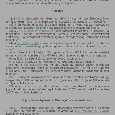
(3)
Legfeljebb a támogatási kérelemben feltüntetett területre, illetve
állatlétszámra vonatkozóan állapítható meg támogatás.
Kifizetés
12. §
(1)
A támogatás forintban, az MVH
R.
szerinti ügyfél-regisztrációs
rendszerében nyilvántartott bankszámlára történő átutalással kerül kifizetésre.
(2)
A támogatás kifizetéséről az adóhatóságnak a köztartozással kapcsolatos
tájékoztatását követően az MVH a köztartozás levonása mellett intézkedik.
(3)
A
2. §
a)–b)
és
g)–l)
pontokban
meghatározott támogatás – függetlenül a
támogatást igénylő mezőgazdasági termelő személyében bekövetkezett
változástól – a támogatást eredetileg igénylő mezőgazdasági termelőnek kerül
kifizetésre.
(4)
A
2. §
c)–f)
pontok
szerinti támogatási jogcímekhez kapcsolódó átruházás
esetén az átruházó által igényelt támogatás az átvevőnek kerül kifizetésre, ha az
átvevő
a)
az átruházást követően 15 napon belül az MVH által rendszeresített
formanyomtatványon értesíti az MVH-t az átruházásról, és igényli a támogatást,
b)
mellékeli az átruházásról szóló szerződés másolatát, és
c)
teljesíti a támogatás igénybevételéhez szükséges összes feltételt.
(5)
Ha a
(2) bekezdés
szerinti átruházás az átvevő egyéb támogatási
kérelmével kapcsolatos feltételek teljesítését kedvezőtlenül érinti, az átruházott
állatokat a 2006. támogatási év vonatkozásában különálló gazdaságnak kell
tekinteni.
(6)
E rendelet vonatkozásában alkalmazandó átváltási árfolyamon az
R.
alapján folyósított támogatásokra külön jogszabály által megállapított átváltási
árfolyamot kell érteni.
(7)
Amennyiben e rendelet másként nem rendelkezik, a támogatásra
jogosultnak járó támogatási összeg kifizetésére 2007. január 1-jétől kezdődően
2007. június 30-ig kerül sor.
Jogosulatlanul igénybe vett támogatások visszatérítése
13. §
A jogosulatlanul igénybe vett támogatások visszatérítésére a Bizottság
796/2004/EK rendelet 73. cikkében, valamint az
MVH törvény 15. §-ában
foglaltakat kell alkalmazni.