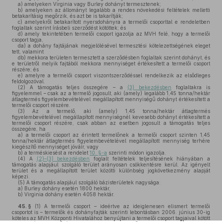
a)
amelyeken Virginia vagy Burley dohányt termesztenek;
b)
amelyeken az állományt legalább a rendes növekedési feltételek melletti
betakarításig megőrzik, és azt be is takarítják;
c)
amelyekről betakarított nyersdohányra a termelői csoporttal e rendeletben
foglaltak szerint írásbeli szerződést kötöttek; és
d)
amely tekintetében termelői csoport igazolja az MVH felé, hogy a termelői
csoport tagja,
da)
a dohány fajtájának megjelölésével termesztési kötelezettségének eleget
tett, valamint
db)
mekkora területen termesztett a szerződésben foglaltak szerint dohányt, és
e területről melyik fajtából mekkora mennyiséget értékesített a termelői csoport
részére; és
e)
amelyre a termelői csoport viszontszerződéssel rendelkezik az elsődleges
feldolgozóval.
(2)
A támogatás teljes összegére – a
(3) bekezdésben
foglaltakra is
figyelemmel – csak az a termelő jogosult, aki (amely) legalább 1,45 tonna/hektár
átlagtermés figyelembevételével megállapított mennyiségű dohányt értékesített a
termelői csoport részére.
(3)
Az a termelő, aki (amely) 1,45 tonna/hektár átlagtermés
figyelembevételével megállapított mennyiségnél kevesebb dohányt értékesített a
termelői csoport részére, csak abban az esetben jogosult a támogatás teljes
összegére, ha
a)
a termelői csoport az érintett termelőnek a termelői csoport szinten 1,45
tonna/hektár átlagtermés figyelembevételével megállapított mennyiség terhére
kiegészítő mennyiséget jóváír, vagy
b)
a terméskiesést a rendelet
10. §-a
szerinti módon igazolja.
(4)
A
(2)–(3) bekezdésben
foglalt feltételek teljesítésének hiányában a
támogatás alapjául szolgáló terület arányosan csökkentésre kerül. Az igényelt
terület és a megállapított terület közötti különbség jogkövetkezmény alapját
képezi.
(5)
A támogatás alapjául szolgáló bázisterületek nagysága:
a)
Burley dohány esetén 1800 hektár,
b)
Virginia dohány esetén 4058 hektár.
45. §
(1)
A termelői csoport – ideértve az ideiglenesen elismert termelői
csoportot is – termelők és dohányfajták szerinti lebontásban 2006. június 30-ig
köteles az MVH Központi Hivatalához benyújtani a termelői csoport tagjaival kötött