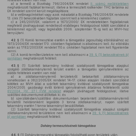
feltételek esetén van mód:
a)
a termelő a Bizottság 796/2004/EK rendelet
II. számú mellékletében
meghatározott fajtákat termeszt, illetve a termesztett rostkender THC tartalma az
EK rendelet szerint került megállapításra;
b)
a vetőmagcímkéket vagy azok másolatát a Bizottság 796/2004/EK rendelete
13. cikk (1) bekezdésében foglaltak szerint kell a kérelemhez csatolni;
c)
a 245/2001/EK, valamint a 1673/2000/ EK rendeletekben foglaltaknak
megfelelő jóváhagyással rendelkező elsődleges feldolgozóval kötött szerződést a
kérelemmel együtt, vagy legkésőbb 2006. szeptember 15-ig kell az MVH-hoz
benyújtani.
42. §
(1)
Komló termesztése esetén a támogatási jogosultság elbírálásához az
1973/2004/EK rendelet 170. cikkében foglaltakat is alkalmazni kell. Az elbírálás
során az 1782/2003/EK rendelet 110.o. cikkében foglaltakat nem kell figyelembe
venni.
(2)
A komló termőterületekre nem kell alkalmazni a
39. § (1) bekezdésének
b)
pontjában
meghatározott feltételt.
43. §
(1)
Szárított takarmány kvótával szabályozott támogatása alapjául
szolgáló zöldtakarmánytermő terület esetén a támogatás igénybevételére az
alábbi feltételek esetén van mód:
a)
a zöldtakarmánytermő területekről betakarított zöldtakarmányra
vonatkozóan a 382/2005/EK rendelet 14–17. cikkei alapján írásbeli szerződést
kötöttek az MVH által a szárított takarmány kvótával szabályozott támogatása
2004/2005. gazdasági évtől történő igénylésének általános feltételeiről szóló
61/2004. (IV. 27.) FVM rendelet
alapján jóváhagyott feldolgozóval, illetve
szállítási dokumentumot állítottak ki, és
b)
szerződésben/szállítási dokumentumban bejelentett zöldtakarmánytermő
területről hektáronként legalább 3 tonna zöldtakarmányt, napon szárított
takarmány esetén 1 tonna takarmányt beszállítottak.
(2)
Szárított takarmány kvótával szabályozott támogatása alapjául szolgáló
zöldtakarmánytermő területekre nem kell alkalmazni a
39. § (1) bekezdésének
b)
pontjában
meghatározott feltételt.
Dohány termesztésének támogatása
44. §
(1)
Dohánytermesztési támogatás folyósítható azon területek után,