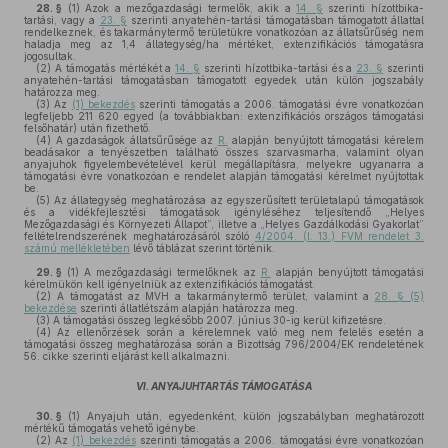
28. §
(1)
Azok a mezőgazdasági termelők, akik a
14. §
szerinti hízottbika-
tartási, vagy a
23. §
szerinti anyatehén-tartási támogatásban támogatott állattal
rendelkeznek, és takarmánytermő területükre vonatkozóan az állatsűrűség nem
haladja meg az 1,4 állategység/ha mértéket, extenzifikációs támogatásra
jogosultak.
(2)
A támogatás mértékét a
14. §
szerinti hízottbika-tartási és a
23. §
szerinti
anyatehén-tartási támogatásban támogatott egyedek után külön jogszabály
határozza meg.
(3)
Az
(1) bekezdés
szerinti támogatás a 2006. támogatási évre vonatkozóan
legfeljebb 211 620 egyed (a továbbiakban: extenzifikációs országos támogatási
felsőhatár) után fizethető.
(4)
A gazdaságok állatsűrűsége az
R.
alapján benyújtott támogatási kérelem
beadásakor a tenyészetben található összes szarvasmarha, valamint olyan
anyajuhok figyelembevételével kerül megállapításra, melyekre ugyanarra a
támogatási évre vonatkozóan e rendelet alapján támogatási kérelmet nyújtottak
be.
(5)
Az állategység meghatározása az egyszerűsített területalapú támogatások
és a vidékfejlesztési támogatások igényléséhez teljesítendő „Helyes
Mezőgazdasági és Környezeti Állapot”, illetve a „Helyes Gazdálkodási Gyakorlat”
feltételrendszerének meghatározásáról szóló
4/2004. (I. 13.) FVM rendelet 3.
számú mellékletében
lévő táblázat szerint történik.
29. §
(1)
A mezőgazdasági termelőknek az
R.
alapján benyújtott támogatási
kérelmükön kell igényelniük az extenzifikációs támogatást.
(2)
A támogatást az MVH a takarmánytermő terület, valamint a
28. § (5)
bekezdése
szerinti állatlétszám alapján határozza meg.
(3)
A támogatási összeg legkésőbb 2007. június 30-ig kerül kifizetésre.
(4)
Az ellenőrzések során a kérelemnek való meg nem felelés esetén a
támogatási összeg meghatározása során a Bizottság 796/2004/EK rendeletének
56. cikke szerinti eljárást kell alkalmazni.
VI. ANYAJUHTARTÁS TÁMOGATÁSA
30. §
(1)
Anyajuh után, egyedenként, külön jogszabályban meghatározott
mértékű támogatás vehető igénybe.
(2)
Az
(1) bekezdés
szerinti támogatás a 2006. támogatási évre vonatkozóan