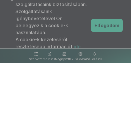
szolgáltatásaink biztosításában.
Szolgáltatásaink
igénybevételével Ön
beleegyezik a cookie-k
Elfogadom
használatába.
A cookie-k kezeléséről
részletesebb információt
ide
kattintva olvashat.
Szerkezet
Keresés
Megnyitottak
Eszköztár
Változások