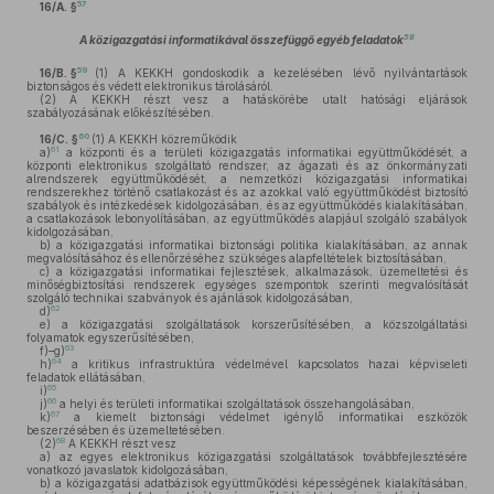
57
16/A. §
58
A közigazgatási informatikával összefüggő egyéb feladatok
59
16/B. §
(1)
A KEKKH gondoskodik a kezelésében lévő nyilvántartások
biztonságos és védett elektronikus tárolásáról.
(2)
A KEKKH részt vesz a hatáskörébe utalt hatósági eljárások
szabályozásának előkészítésében.
60
16/C. §
(1)
A KEKKH közreműködik
61
a)
a központi és a területi közigazgatás informatikai együttműködését, a
központi elektronikus szolgáltató rendszer, az ágazati és az önkormányzati
alrendszerek együttműködését, a nemzetközi közigazgatási informatikai
rendszerekhez történő csatlakozást és az azokkal való együttműködést biztosító
szabályok és intézkedések kidolgozásában, és az együttműködés kialakításában,
a csatlakozások lebonyolításában, az együttműködés alapjául szolgáló szabályok
kidolgozásában,
b)
a közigazgatási informatikai biztonsági politika kialakításában, az annak
megvalósításához és ellenőrzéséhez szükséges alapfeltételek biztosításában,
c)
a közigazgatási informatikai fejlesztések, alkalmazások, üzemeltetési és
minőségbiztosítási rendszerek egységes szempontok szerinti megvalósítását
szolgáló technikai szabványok és ajánlások kidolgozásában,
62
d)
e)
a közigazgatási szolgáltatások korszerűsítésében, a közszolgáltatási
folyamatok egyszerűsítésében,
63
f)–g)
64
h)
a kritikus infrastruktúra védelmével kapcsolatos hazai képviseleti
feladatok ellátásában,
65
i)
66
j)
a helyi és területi informatikai szolgáltatások összehangolásában,
67
k)
a kiemelt biztonsági védelmet igénylő informatikai eszközök
beszerzésében és üzemeltetésében.
68
(2)
A KEKKH részt vesz
a)
az egyes elektronikus közigazgatási szolgáltatások továbbfejlesztésére
vonatkozó javaslatok kidolgozásában,
b)
a közigazgatási adatbázisok együttműködési képességének kialakításában,