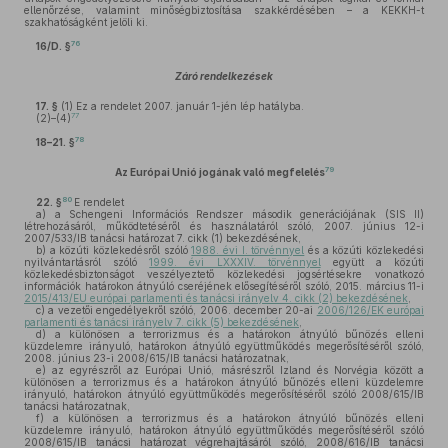
ellenőrzése, valamint minőségbiztosítása szakkérdésében – a KEKKH-t
szakhatóságként jelöli ki.
76
16/D. §
Záró rendelkezések
17. §
(1)
Ez a rendelet 2007. január 1-jén lép hatályba.
77
(2)–(4)
78
18–21. §
79
Az Európai Unió jogának való megfelelés
80
22. §
E rendelet
a)
a Schengeni Információs Rendszer második generációjának (SIS II)
létrehozásáról, működtetéséről és használatáról szóló, 2007. június 12-i
2007/533/IB tanácsi határozat 7. cikk (1) bekezdésének,
b)
a közúti közlekedésről szóló
1988. évi I. törvénnyel
és a közúti közlekedési
nyilvántartásról szóló
1999. évi LXXXIV. törvénnyel
együtt a közúti
közlekedésbiztonságot veszélyeztető közlekedési jogsértésekre vonatkozó
információk határokon átnyúló cseréjének elősegítéséről szóló, 2015. március 11-i
2015/413/EU európai parlamenti és tanácsi irányelv 4. cikk (2) bekezdésének
,
c)
a vezetői engedélyekről szóló, 2006. december 20-ai
2006/126/EK európai
parlamenti és tanácsi irányelv 7. cikk (5) bekezdésének
,
d)
a különösen a terrorizmus és a határokon átnyúló bűnözés elleni
küzdelemre irányuló, határokon átnyúló együttműködés megerősítéséről szóló,
2008. június 23-i 2008/615/IB tanácsi határozatnak,
e)
az egyrészről az Európai Unió, másrészről Izland és Norvégia között a
különösen a terrorizmus és a határokon átnyúló bűnözés elleni küzdelemre
irányuló, határokon átnyúló együttműködés megerősítéséről szóló 2008/615/IB
tanácsi határozatnak,
f)
a különösen a terrorizmus és a határokon átnyúló bűnözés elleni
küzdelemre irányuló, határokon átnyúló együttműködés megerősítéséről szóló
2008/615/IB tanácsi határozat végrehajtásáról szóló, 2008/616/IB tanácsi