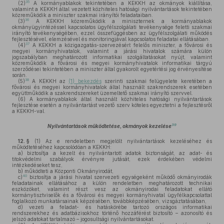
35
(2)
A kormányablakok tekintetében a KEKKH az okmányok kiállítása,
valamint a KEKKH által vezetett közhiteles hatósági nyilvántartások tekintetében
közreműködik a miniszter szakmai irányítói feladataiban.
36
(3)
A KEKKH közreműködik a miniszternek a kormányablakok
okmányügyintézéssel kapcsolatos ügyfélszolgálati tevékenysége feletti szakmai
irányító tevékenységében, ezzel összefüggésben az ügyfélszolgálati működés
fejlesztésével, elemzésével és monitoringjával kapcsolatos feladatai ellátásában.
37
(4)
A KEKKH a közigazgatás-szervezésért felelős miniszter, a fővárosi és
megyei kormányhivatalok, valamint a járási hivatalok számára külön
jogszabályban meghatározott informatikai szolgáltatásokat nyújt, valamint
közreműködik a fővárosi és megyei kormányhivatalok informatikai tárgyú
szerződései tekintetében a miniszter által gyakorolt egyetértési jog érvényesítése
során.
38
(5)
A KEKKH az
(1) bekezdés
szerinti szakmai felügyelete keretében a
fővárosi és megyei kormányhivatalok által használt szakrendszerek esetében
együttműködik a szakrendszereket üzemeltető szakmai irányító szervvel.
(6)
A kormányablakok által használt közhiteles hatósági nyilvántartások
fejlesztése esetén a nyilvántartást vezető szerv köteles egyeztetni a fejlesztésről
a KEKKH-val.
39
Nyilvántartások működtetése, okmányok kezelése
12. §
(1)
Az e rendeletben megjelölt nyilvántartások kezeléséhez és
működtetéséhez kapcsolódóan a KEKKH:
a)
biztosítja a kezelt és nyilvántartott adatok biztonságát, az adat- és
titokvédelmi szabályok érvényre jutását, ezek érdekében védelmi
intézkedéseket tesz,
b)
működteti a Központi Okmányirodát,
40
c)
biztosítja a járási hivatal szervezeti egységeként működő okmányirodák
feladatainak ellátásához a külön rendeletben meghatározott technikai
eszközöket, valamint részt vesz az okmányirodai feladatokat ellátó
kormánytisztviselők és a fővárosi és megyei kormányhivatal ügyfélkapcsolattal
foglalkozó munkatársainak képzésében, továbbképzésében, vizsgáztatásában,
d)
vezeti a feladat- és hatáskörébe tartozó országos informatikai
rendszerekhez és adatbázisokhoz történő hozzáférést biztosító – azonosító és
jelszó adatokat tartalmazó – jogosultsági nyilvántartásokat.