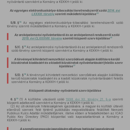
nyilvántartó szervként a Kormány a KEKKH-t jelöli ki.
Az egységes elektronikuskártya-kibocsátási keretrendszerről szóló
2014. évi
13
LXXXIII. törvény
szerinti működtető kijelölése
14
5/B. §
Az egységes elektronikuskártya-kibocsátási keretrendszerről szóló
törvény szerinti működtetőként a Kormány a KEKKH-t jelöli ki.
Az arcképelemzési nyilvántartásról és az arcképelemző rendszerről szóló
15
2015. évi CLXXXVIII. törvény
szerinti központi szerv kijelölése
16
5/C. §
Az arcképelemzési nyilvántartásról és az arcképelemző rendszerről
szóló törvény szerinti központi szervként a Kormány a KEKKH-t jelöli ki.
A törvénnyel kihirdetett nemzetközi szerződések alapján kiállításra kerülő
közokiratok kiadásáért és a kiadott közokiratok nyilvántartásáért felelős szerv
17
kijelölése
18
5/D. §
A törvénnyel kihirdetett nemzetközi szerződések alapján kiállításra
kerülő közokiratok kiadásáért és a kiadott közokiratok nyilvántartásáért felelős
szervként a Kormány a KEKKH-t jelöli ki.
A központi útiokmány-nyilvántartó szerv kijelölése
19
6. §
(1)
A külföldre utazásról szóló
1998. évi XII. törvény 21. §-a
szerinti
központi adatkezelő szervként a Kormány a KEKKH-t jelöli ki.
(2)
Az úti okmányok hitelességének igazolására, a magyar és külföldi útlevél
ellenőrző szervek felé történő publikálás megvalósítására felállított Nemzeti
Publikus Kulcs Adattár működtetőjének, illetve ebben a feladatkörében az ICAO
Public Key Directory (PKD) központtal való kapcsolattartónak a Kormány a
KEKKH-t jelöli ki.
A személyazonosság igazolására alkalmas hatósági igazolványok