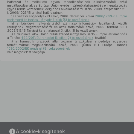
határozat és melléklete egyes rendelkezéseinek alkalmazásáról szóló
megállapodásnak az Európai Unió nevében történő aláírásáról és e megállapodás
egyes rendelkezéseinek ideiglenes alkalmazásáról szóló, 2009. szeptember 21-
i, 2009/1023/IB tanácsi határozatnak,
g)
a vezetői engedélyekről szóló, 2006. december 20-ai
2006/126/EK európai
parlamenti és tanácsi irányelv 7. cikk (5) bekezdésének
,
h)
a bűnügyi nyilvántartásból származó információk tagállamok közötti
cseréjének megszervezéséről és azok tartalmáról szóló, 2009. február 26-i
2009/315/IB Tanácsi kerethatározat 3. cikk (1) bekezdésének,
i)
a munkavállalók Unión belüli szabad mozgásáról szóló Európai Parlament és
a Tanács
492/2011/EU rendelet 13. cikk (2) bekezdésének
, továbbá
j)
a harmadik országok állampolgárai tartózkodási engedélye egységes
formátumának megállapításáról szóló, 2002. július 13-i Európai Tanács
1030/2002/EK rendelet (8) bekezdésének
való megfelelést szolgálja.
A cookie-k segítenek