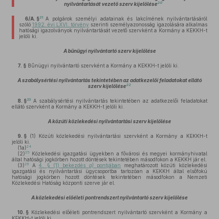
20
nyilvántartását vezető szerv kijelölése
21
6/A. §
A polgárok személyi adatainak és lakcímének nyilvántartásáról
szóló
1992. évi LXVI. törvény
szerinti személyazonosság igazolására alkalmas
hatósági igazolványok nyilvántartását vezető szervként a Kormány a KEKKH-t
jelöli ki.
A bűnügyi nyilvántartó szerv kijelölése
7. §
Bűnügyi nyilvántartó szervként a Kormány a KEKKH-t jelöli ki.
A szabálysértési nyilvántartás tekintetében az adatkezelői feladatokat ellátó
22
szerv kijelölése
23
8. §
A szabálysértési nyilvántartás tekintetében az adatkezelői feladatokat
ellátó szervként a Kormány a KEKKH-t jelöli ki.
A közúti közlekedési nyilvántartási szerv kijelölése
9. §
(1)
Közúti közlekedési nyilvántartási szervként a Kormány a KEKKH-t
jelöli ki.
24
(1a)
25
(2)
Közlekedési igazgatási ügyekben a fővárosi és megyei kormányhivatal
által hatósági jogkörben hozott döntések tekintetében másodfokon a KEKKH jár el.
26
(3)
A
4. § (1) bekezdés
a)
pontjában
meghatározott közúti közlekedési
igazgatási és nyilvántartási ügycsoportba tartozóan a KEKKH által elsőfokú
hatósági jogkörben hozott döntések tekintetében másodfokon a Nemzeti
Közlekedési Hatóság központi szerve jár el.
A közlekedési előéleti pontrendszert nyilvántartó szerv kijelölése
10. §
Közlekedési előéleti pontrendszert nyilvántartó szervként a Kormány a
KEKKH-t jelöli ki.