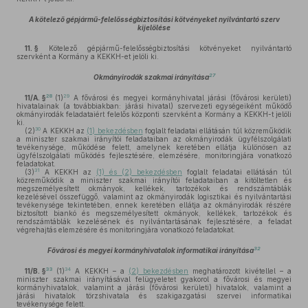
A kötelező gépjármű-felelősségbiztosítási kötvényeket nyilvántartó szerv
kijelölése
11. §
Kötelező gépjármű-felelősségbiztosítási kötvényeket nyilvántartó
szervként a Kormány a KEKKH-et jelöli ki.
27
Okmányirodák szakmai irányítása
28
29
11/A. §
(1)
A fővárosi és megyei kormányhivatal járási (fővárosi kerületi)
hivatalainak (a továbbiakban: járási hivatal) szervezeti egységeiként működő
okmányirodák feladataiért felelős központi szervként a Kormány a KEKKH-t jelöli
ki.
30
(2)
A KEKKH az
(1) bekezdésben
foglalt feladatai ellátásán túl közreműködik
a miniszter szakmai irányítói feladataiban az okmányirodák ügyfélszolgálati
tevékenysége, működése felett, amelynek keretében ellátja különösen az
ügyfélszolgálati működés fejlesztésére, elemzésére, monitoringjára vonatkozó
feladatokat.
31
(3)
A KEKKH az
(1) és (2) bekezdésben
foglalt feladatai ellátásán túl
közreműködik a miniszter szakmai irányítói feladataiban a kitöltetlen és
megszemélyesített okmányok, kellékek, tartozékok és rendszámtáblák
kezelésével összefüggő, valamint az okmányirodák logisztikai és nyilvántartási
tevékenysége tekintetében, ennek keretében ellátja az okmányirodák részére
biztosított biankó és megszemélyesített okmányok, kellékek, tartozékok és
rendszámtáblák kezelésének és nyilvántartásának fejlesztésére, a feladat
végrehajtás elemzésére és monitoringjára vonatkozó feladatokat.
32
Fővárosi és megyei kormányhivatalok informatikai irányítása
33
34
11/B. §
(1)
A KEKKH – a
(2) bekezdésben
meghatározott kivétellel – a
miniszter szakmai irányításával felügyeletet gyakorol a fővárosi és megyei
kormányhivatalok, valamint a járási (fővárosi kerületi) hivatalok, valamint a
járási hivatalok törzshivatala és szakigazgatási szervei informatikai
tevékenysége felett.