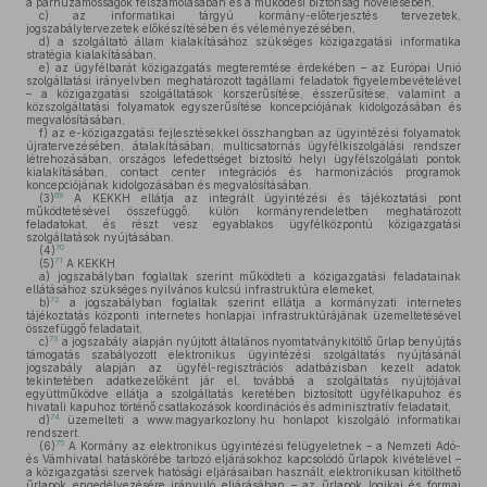
a párhuzamosságok felszámolásában és a működési biztonság növelésében,
c)
az informatikai tárgyú kormány-előterjesztés tervezetek,
jogszabálytervezetek előkészítésében és véleményezésében,
d)
a szolgáltató állam kialakításához szükséges közigazgatási informatika
stratégia kialakításában,
e)
az ügyfélbarát közigazgatás megteremtése érdekében – az Európai Unió
szolgáltatási irányelvben meghatározott tagállami feladatok figyelembevételével
– a közigazgatási szolgáltatások korszerűsítése, ésszerűsítése, valamint a
közszolgáltatási folyamatok egyszerűsítése koncepciójának kidolgozásában és
megvalósításában,
f)
az e-közigazgatási fejlesztésekkel összhangban az ügyintézési folyamatok
újratervezésében, átalakításában, multicsatornás ügyfélkiszolgálási rendszer
létrehozásában, országos lefedettséget biztosító helyi ügyfélszolgálati pontok
kialakításában, contact center integrációs és harmonizációs programok
koncepciójának kidolgozásában és megvalósításában.
69
(3)
A KEKKH ellátja az integrált ügyintézési és tájékoztatási pont
működtetésével összefüggő, külön kormányrendeletben meghatározott
feladatokat, és részt vesz egyablakos ügyfélközpontú közigazgatási
szolgáltatások nyújtásában.
70
(4)
71
(5)
A KEKKH
a)
jogszabályban foglaltak szerint működteti a közigazgatási feladatainak
ellátásához szükséges nyilvános kulcsú infrastruktúra elemeket,
72
b)
a jogszabályban foglaltak szerint ellátja a kormányzati internetes
tájékoztatás központi internetes honlapjai infrastruktúrájának üzemeltetésével
összefüggő feladatait,
73
c)
a jogszabály alapján nyújtott általános nyomtatványkitöltő űrlap benyújtás
támogatás szabályozott elektronikus ügyintézési szolgáltatás nyújtásánál
jogszabály alapján az ügyfél-regisztrációs adatbázisban kezelt adatok
tekintetében adatkezelőként jár el, továbbá a szolgáltatás nyújtójával
együttműködve ellátja a szolgáltatás keretében biztosított ügyfélkapuhoz és
hivatali kapuhoz történő csatlakozások koordinációs és adminisztratív feladatait,
74
d)
üzemelteti a www.magyarkozlony.hu honlapot kiszolgáló informatikai
rendszert.
75
(6)
A Kormány az elektronikus ügyintézési felügyeletnek – a Nemzeti Adó-
és Vámhivatal hatáskörébe tartozó eljárásokhoz kapcsolódó űrlapok kivételével –
a közigazgatási szervek hatósági eljárásaiban használt, elektronikusan kitölthető
űrlapok engedélyezésére irányuló eljárásában – az űrlapok logikai és formai