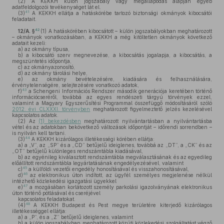
(2)
A KEKKH külön jogszabály vagy megállapodás alapján egyéb
adatfeldolgozói tevékenységet lát el.
41
(3)
A KEKKH ellátja a hatáskörébe tartozó biztonsági okmányok kibocsátói
feladatait.
42
12/A. §
(1)
A hatáskörében kibocsátott – külön jogszabályokban meghatározott
– okmányok vonatkozásában, a KEKKH a még kitöltetlen okmányok következő
adatait kezeli:
a)
az okmány típusa,
b)
a kibocsátó szerv megnevezése, a kibocsátás jogalapja, a kibocsátás, a
megszüntetés időpontja,
c)
az okmányazonosító,
d)
az okmány tárolási helye,
e)
az okmány bevételezésére, kiadására és felhasználására,
érvénytelenségére, selejtezésére vonatkozó adatok,
43
f)
a Schengeni Információs Rendszer második generációja keretében történő
információcseréről, továbbá az egyes rendészeti tárgyú törvények ezzel,
valamint a Magyary Egyszerűsítési Programmal összefüggő módosításáról szóló
2012. évi CLXXXI. törvényben
meghatározott figyelmeztető jelzés kezelésével
kapcsolatos adatok.
(2)
Az
(1) bekezdésben
meghatározott nyilvántartásban a nyilvántartásba
vétel és az adatokban bekövetkező változások időpontját – időrendi sorrendben –
is nyilván kell tartani.
44
(3)
A KEKKH kizárólagos illetékességi körében ellátja:
a)
a „V”, az „SP” és a „CD” betűjelű ideiglenes, továbbá az „DT”, a „CK” és az
„OT” betűjelű különleges rendszámtábla kiadásával,
b)
az egyénileg kiválasztott rendszámtábla megválasztásának és az egyedileg
előállított rendszámtábla legyártatásának engedélyezésével, valamint
45
c)
a külföldi vezetői engedély honosításával és visszahonosításával,
46
d)
az elektronikus úton indított, az ügyfél személyes megjelenése nélkül
intézhető közlekedési igazgatási ügyekkel
47
e)
a mozgásában korlátozott személy parkolási igazolványának elektronikus
úton történő pótlásával és cseréjével
kapcsolatos feladatokat.
48
(4)
A KEKKH Budapest és Pest megye területére kiterjedő kizárólagos
illetékességgel ellátja:
a)
a „P”, és a „Z” betűjelű ideiglenes, valamint
b)
a külön jogszabályban meghatározott közúti közlekedési szolgáltatást végző