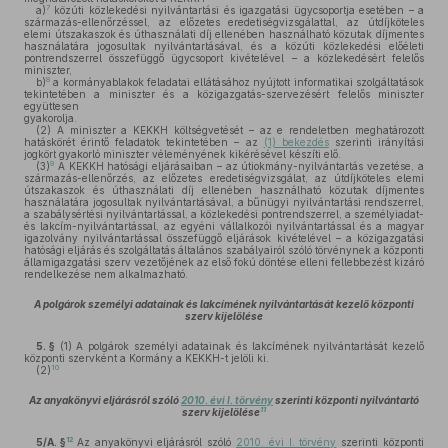
7
a)
közúti közlekedési nyilvántartási és igazgatási ügycsoportja esetében – a
származás-ellenőrzéssel, az előzetes eredetiségvizsgálattal, az útdíjköteles
elemi útszakaszok és úthasználati díj ellenében használható közutak díjmentes
használatára jogosultak nyilvántartásával, és a közúti közlekedési előéleti
pontrendszerrel összefüggő ügycsoport kivételével – a közlekedésért felelős
miniszter,
8
b)
a kormányablakok feladatai ellátásához nyújtott informatikai szolgáltatások
tekintetében a miniszter és a közigazgatás-szervezésért felelős miniszter
együttesen
gyakorolja.
(2)
A miniszter a KEKKH költségvetését – az e rendeletben meghatározott
hatáskörét érintő feladatok tekintetében – az
(1) bekezdés
szerinti irányítási
jogkört gyakorló miniszter véleményének kikérésével készíti elő.
9
(3)
A KEKKH hatósági eljárásaiban – az útiokmány-nyilvántartás vezetése, a
származás-ellenőrzés, az előzetes eredetiségvizsgálat, az útdíjköteles elemi
útszakaszok és úthasználati díj ellenében használható közutak díjmentes
használatára jogosultak nyilvántartásával, a bűnügyi nyilvántartási rendszerrel,
a szabálysértési nyilvántartással, a közlekedési pontrendszerrel, a személyiadat-
és lakcím-nyilvántartással, az egyéni vállalkozói nyilvántartással és a magyar
igazolvány nyilvántartással összefüggő eljárások kivételével – a közigazgatási
hatósági eljárás és szolgáltatás általános szabályairól szóló törvénynek a központi
államigazgatási szerv vezetőjének az első fokú döntése elleni fellebbezést kizáró
rendelkezése nem alkalmazható.
A polgárok személyi adatainak és lakcímének nyilvántartását kezelő központi
szerv kijelölése
5. §
(1)
A polgárok személyi adatainak és lakcímének nyilvántartását kezelő
központi szervként a Kormány a KEKKH-t jelöli ki.
10
(2)
Az anyakönyvi eljárásról szóló
2010. évi I. törvény
szerinti központi nyilvántartó
11
szerv kijelölése
12
5/A. §
Az anyakönyvi eljárásról szóló
2010. évi I. törvény
szerinti központi