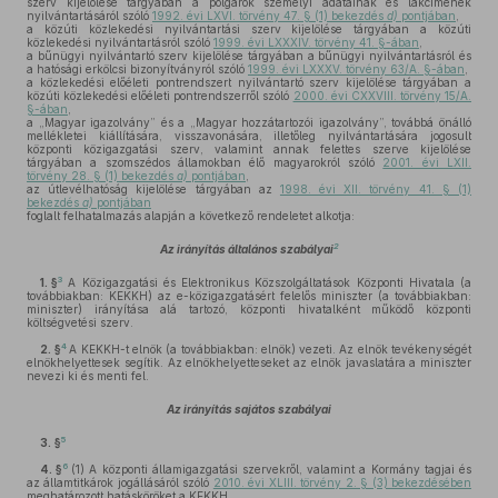
szerv kijelölése tárgyában a polgárok személyi adatainak és lakcímének
nyilvántartásáról szóló
1992. évi LXVI. törvény 47. § (1) bekezdés
d)
pontjában
,
a közúti közlekedési nyilvántartási szerv kijelölése tárgyában a közúti
közlekedési nyilvántartásról szóló
1999. évi LXXXIV. törvény 41. §-ában
,
a bűnügyi nyilvántartó szerv kijelölése tárgyában a bűnügyi nyilvántartásról és
a hatósági erkölcsi bizonyítványról szóló
1999. évi LXXXV. törvény 63/A. §-ában
,
a közlekedési előéleti pontrendszert nyilvántartó szerv kijelölése tárgyában a
közúti közlekedési előéleti pontrendszerről szóló
2000. évi CXXVIII. törvény 15/A.
§-ában
,
a „Magyar igazolvány” és a „Magyar hozzátartozói igazolvány”, továbbá önálló
mellékletei kiállítására, visszavonására, illetőleg nyilvántartására jogosult
központi közigazgatási szerv, valamint annak felettes szerve kijelölése
tárgyában a szomszédos államokban élő magyarokról szóló
2001. évi LXII.
törvény 28. § (1) bekezdés
a)
pontjában
,
az útlevélhatóság kijelölése tárgyában az
1998. évi XII. törvény 41. § (1)
bekezdés
a)
pontjában
foglalt felhatalmazás alapján a következő rendeletet alkotja:
2
Az irányítás általános szabályai
3
1. §
A Közigazgatási és Elektronikus Közszolgáltatások Központi Hivatala (a
továbbiakban: KEKKH) az e-közigazgatásért felelős miniszter (a továbbiakban:
miniszter) irányítása alá tartozó, központi hivatalként működő központi
költségvetési szerv.
4
2. §
A KEKKH-t elnök (a továbbiakban: elnök) vezeti. Az elnök tevékenységét
elnökhelyettesek segítik. Az elnökhelyetteseket az elnök javaslatára a miniszter
nevezi ki és menti fel.
Az irányítás sajátos szabályai
5
3. §
6
4. §
(1)
A központi államigazgatási szervekről, valamint a Kormány tagjai és
az államtitkárok jogállásáról szóló
2010. évi XLIII. törvény 2. § (3) bekezdésében
meghatározott hatásköröket a KEKKH