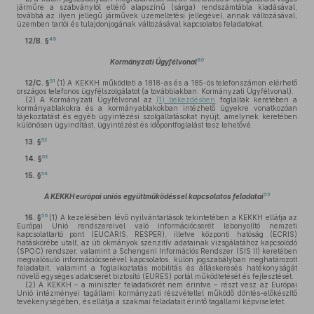
járműre a szabványtól eltérő alapszínű (sárga) rendszámtábla kiadásával,
továbbá az ilyen jellegű járművek üzemeltetési jellegével, annak változásával,
üzemben tartói és tulajdonjogának változásával kapcsolatos feladatokat.
49
12/B. §
50
Kormányzati Ügyfélvonal
51
12/C. §
(1)
A KEKKH működteti a 1818-as és a 185-ös telefonszámon elérhető
országos telefonos ügyfélszolgálatot (a továbbiakban: Kormányzati Ügyfélvonal).
(2)
A Kormányzati Ügyfélvonal az
(1) bekezdésben
foglaltak keretében a
kormányablakokra és a kormányablakokban intézhető ügyekre vonatkozóan
tájékoztatást és egyéb ügyintézési szolgáltatásokat nyújt, amelynek keretében
különösen ügyindítást, ügyintézést és időpontfoglalást tesz lehetővé.
52
13. §
53
14. §
54
15. §
55
A KEKKH európai uniós együttműködéssel kapcsolatos feladatai
56
16. §
(1)
A kezelésében lévő nyilvántartások tekintetében a KEKKH ellátja az
Európai Unió rendszereivel való információcserét lebonyolító nemzeti
kapcsolattartó pont (EUCARIS, RESPER), illetve központi hatóság (ECRIS)
hatáskörébe utalt, az úti okmányok szenzitív adatainak vizsgálatához kapcsolódó
(SPOC) rendszer, valamint a Schengeni Információs Rendszer (SIS II) keretében
megvalósuló információcserével kapcsolatos, külön jogszabályban meghatározott
feladatait, valamint a foglalkoztatás mobilitás és álláskeresés hatékonyságát
növelő egységes adatcserét biztosító (EURES) portál működtetését és fejlesztését.
(2)
A KEKKH – a miniszter feladatkörét nem érintve – részt vesz az Európai
Unió intézményei tagállami kormányzati részvétellel működő döntés-előkészítő
tevékenységében, és ellátja a szakmai feladatait érintő tagállami képviseletet.