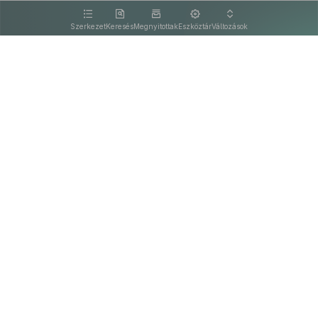
kattintva olvashat.
Szerkezet
Keresés
Megnyitottak
Eszköztár
Változások
Kapcsolat
Felhasználási feltételek
PDF
Akadálymentesítési nyilatkozat
Adatkezelési tájékoztató