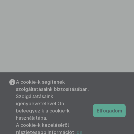
A cookie-k segítenek
szolgáltatásaink biztosításában.
Szolgáltatásaink
igénybevételével Ön
beleegyezik a cookie-k
Elfogadom
használatába.
A cookie-k kezeléséről
részletesebb információt
ide