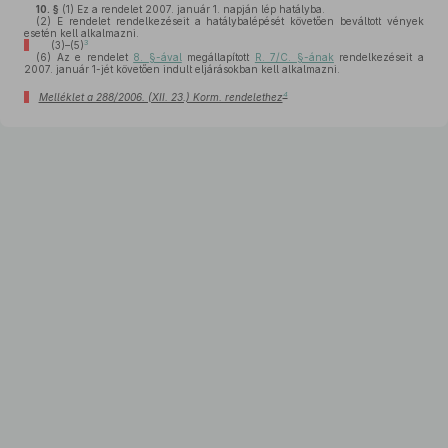
10. §
(1)
Ez a rendelet 2007. január 1. napján lép hatályba.
(2)
E rendelet rendelkezéseit a hatálybalépését követően beváltott vények
esetén kell alkalmazni.
3
(3)–(5)
(6)
Az e rendelet
8. §-ával
megállapított
R. 7/C. §-ának
rendelkezéseit a
2007. január 1-jét követően indult eljárásokban kell alkalmazni.
4
Melléklet a 288/2006. (XII. 23.) Korm. rendelethez