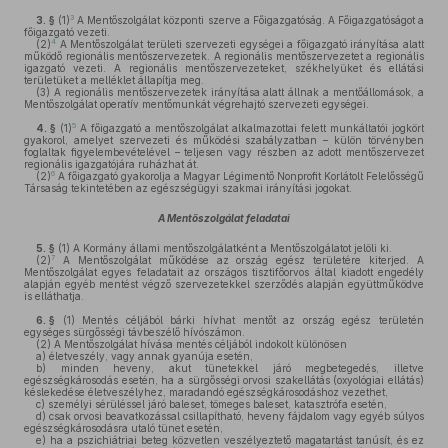
3
3. §
(1)
A Mentőszolgálat központi szerve a Főigazgatóság. A Főigazgatóságot a
főigazgató vezeti.
4
(2)
A Mentőszolgálat területi szervezeti egységei a főigazgató irányítása alatt
működő regionális mentőszervezetek. A regionális mentőszervezetet a regionális
igazgató vezeti. A regionális mentőszervezeteket, székhelyüket és ellátási
területüket a melléklet állapítja meg.
(3)
A regionális mentőszervezetek irányítása alatt állnak a mentőállomások, a
Mentőszolgálat operatív mentőmunkát végrehajtó szervezeti egységei.
5
4. §
(1)
A főigazgató a mentőszolgálat alkalmazottai felett munkáltatói jogkört
gyakorol, amelyet szervezeti és működési szabályzatban – külön törvényben
foglaltak figyelembevételével – teljesen vagy részben az adott mentőszervezet
regionális igazgatójára ruházhat át.
6
(2)
A főigazgató gyakorolja a Magyar Légimentő Nonprofit Korlátolt Felelősségű
Társaság tekintetében az egészségügyi szakmai irányítási jogokat.
A Mentőszolgálat feladatai
5. §
(1)
A Kormány állami mentőszolgálatként a Mentőszolgálatot jelöli ki.
7
(2)
A Mentőszolgálat működése az ország egész területére kiterjed. A
Mentőszolgálat egyes feladatait az országos tisztifőorvos által kiadott engedély
alapján egyéb mentést végző szervezetekkel szerződés alapján együttműködve
is elláthatja.
6. §
(1)
Mentés céljából bárki hívhat mentőt az ország egész területén
egységes sürgősségi távbeszélő hívószámon.
(2)
A Mentőszolgálat hívása mentés céljából indokolt különösen
a)
életveszély, vagy annak gyanúja esetén,
b)
minden heveny, akut tünetekkel járó megbetegedés, illetve
egészségkárosodás esetén, ha a sürgősségi orvosi szakellátás (oxyológiai ellátás)
késlekedése életveszélyhez, maradandó egészségkárosodáshoz vezethet,
c)
személyi sérüléssel járó baleset, tömeges baleset, katasztrófa esetén,
d)
csak orvosi beavatkozással csillapítható, heveny fájdalom vagy egyéb súlyos
egészségkárosodásra utaló tünet esetén,
e)
ha a pszichiátriai beteg közvetlen veszélyeztető magatartást tanúsít, és ez