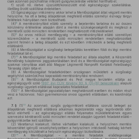
csak azonnali pszichiátriai intézeti gyógykezelésbe vétellel hárítható el,
f)
szülő nő, illetve újszülött/koraszülött első egészségügyi szakellátása,
illetőleg őrzött szállítása érdekében.
(3)
Egészségügyi intézmény akkor lehet a Mentőszolgálat által végzett mentés
helyszíne, ha ott a beteg állapotának megfelelő ellátás személyi és/vagy tárgyi
feltételek hiányában nem biztosítható.
8
(4)
A mentésirányítást ellátó személy a bejelentés tartalma és az összes
körülmény értékelése alapján dönt a mentés szükségességéről és megteszi a
mentésről szóló miniszteri rendeletben meghatározott intézkedéseket.
9
(5)
Az orvos nélküli mentőegység – a mentésirányítást ellátó személlyel
közreműködve – a mentésről szóló miniszteri rendeletben meghatározottak
szerint felméri a beteg állapotát, és ezt követően intézkedik a beteg megfelelő
ellátásáról.
(6)
A Mentőszolgálat a sürgősségi betegellátás keretében földi és légi mentési
feladatokat lát el.
10
(7)
A Mentőszolgálat légi mentési feladatait az általa alapított, a Készenléti
Rendőrség tulajdonosi joggyakorlásában levő és a Mentőszolgálat egészségügyi
szakmai irányítása alatt álló Magyar Légimentő Nonprofit Korlátolt Felelősségű
Társaság útján látja el.
(8)
A Mentőszolgálat feladatkörében országosan működteti a sürgősségi
segélyhívó szám(ok)hoz kapcsolódó mentésirányítási rendszert.
11
(9)
A Mentőszolgálat Budapest és Pest megye területén ellátja az
egészségügyről szóló
1997. évi CLIV. törvény 93. § (3)–(6) bekezdésén
alapuló
sürgősségi ügyeleti ellátással kapcsolatos feladatokat.
12
(10)
A Mentőszolgálat jogszabályban meghatározott esetben és módon részt
vesz a háziorvosi, házi gyermekorvosi orvosi ügyeleti ellátásban, és koordinálja
azt.
13
7. §
(1)
Az azonnali, sürgős gyógyintézeti ellátásra szoruló beteget az
állapotának megfelelő ellátásra alkalmas legközelebbi vagy legrövidebb időn
belül elérhető – az egészségügyi ellátás folyamatos működtetésének egyes
szervezési kérdéseiről szóló miniszteri rendelet alapján ügyeleti feladatot ellátó –
gyógyintézetbe kell szállítani.
(2)
Váratlanul kialakult, illetve várhatóan kialakuló, a helyszínen mentési
készenlétet igénylő veszélyhelyzetben a helyszínen intézkedő hatóság kérheti
mentőegység kiküldését a helyszín egészségügyi biztosítására.
14
(3)
A Mentőszolgálat – a mentési feladatok elsődlegessége