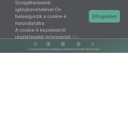
Szolgáltatásaink
igénybevételével Ön
beleegyezik a cookie-k
Elfogadom
használatába.
A cookie-k kezeléséről
részletesebb információt
ide
kattintva olvashat.
Szerkezet
Keresés
Megnyitottak
Eszköztár
Változások