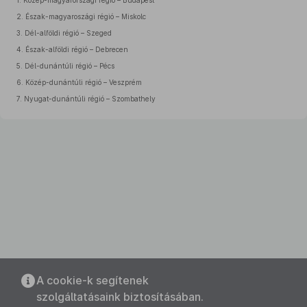
1.
Közép-magyarországi régió – Budapest
2.
Észak-magyaroszági régió – Miskolc
3.
Dél-alföldi régió – Szeged
4.
Észak-alföldi régió – Debrecen
5.
Dél-dunántúli régió – Pécs
6.
Közép-dunántúli régió – Veszprém
7.
Nyugat-dunántúli régió – Szombathely
A cookie-k segítenek
szolgáltatásaink biztosításában.