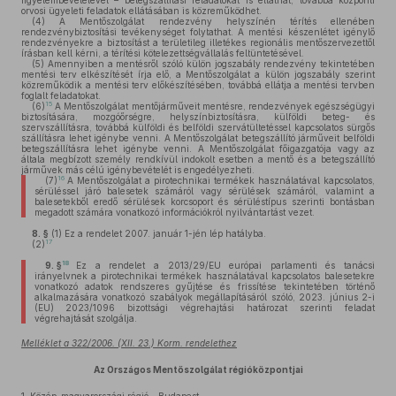
figyelembevételével – betegszállítási feladatokat is elláthat, továbbá központi
orvosi ügyeleti feladatok ellátásában is közreműködhet.
(4)
A Mentőszolgálat rendezvény helyszínén térítés ellenében
rendezvénybiztosítási tevékenységet folytathat. A mentési készenlétet igénylő
rendezvényekre a biztosítást a területileg illetékes regionális mentőszervezettől
írásban kell kérni, a térítési kötelezettségvállalás feltüntetésével.
(5)
Amennyiben a mentésről szóló külön jogszabály rendezvény tekintetében
mentési terv elkészítését írja elő, a Mentőszolgálat a külön jogszabály szerint
közreműködik a mentési terv előkészítésében, továbbá ellátja a mentési tervben
foglalt feladatokat.
15
(6)
A Mentőszolgálat mentőjárműveit mentésre, rendezvények egészségügyi
biztosítására, mozgóőrségre, helyszínbiztosításra, külföldi beteg- és
szervszállításra, továbbá külföldi és belföldi szervátültetéssel kapcsolatos sürgős
szállításra lehet igénybe venni. A Mentőszolgálat betegszállító járműveit belföldi
betegszállításra lehet igénybe venni. A Mentőszolgálat főigazgatója vagy az
általa megbízott személy rendkívül indokolt esetben a mentő és a betegszállító
járművek más célú igénybevételét is engedélyezheti.
16
(7)
A Mentőszolgálat a pirotechnikai termékek használatával kapcsolatos,
sérüléssel járó balesetek számáról vagy sérülések számáról, valamint a
balesetekből eredő sérülések korcsoport és sérüléstípus szerinti bontásban
megadott számára vonatkozó információkról nyilvántartást vezet.
8. §
(1)
Ez a rendelet 2007. január 1-jén lép hatályba.
17
(2)
18
9. §
Ez a rendelet a 2013/29/EU európai parlamenti és tanácsi
irányelvnek a pirotechnikai termékek használatával kapcsolatos balesetekre
vonatkozó adatok rendszeres gyűjtése és frissítése tekintetében történő
alkalmazására vonatkozó szabályok megállapításáról szóló, 2023. június 2-i
(EU) 2023/1096 bizottsági végrehajtási határozat szerinti feladat
végrehajtását szolgálja.
Melléklet a 322/2006. (XII. 23.) Korm. rendelethez
Az Országos Mentőszolgálat régióközpontjai