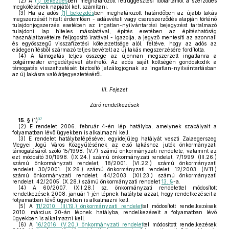
(2)
A
(1) bekezdés
ben meghatározott felfüggesztési időtartamot a szerződés
megkötésének napjától kell számítani.
(3)
Ha az adós
(1) bekezdés
ben meghatározott határidőben az újabb lakás
megszerzését hitelt érdemlően - adásvételi vagy csereszerződés alapján történő
tulajdonjogszerzés esetében az ingatlan-nyilvántartási bejegyzést tartalmazó
tulajdoni lap hiteles másolatával, építés esetében az építéshatóság
használatbavételre feljogosító iratával - igazolja, a jegyző mentesíti az azonnali
és egyösszegű visszafizetési kötelezettsége alól, feltéve, hogy az adós az
elidegenítésből származó teljes bevételt az új lakás megszerzésére fordította.
(4)
A támogatás teljes összege az újonnan megszerzett ingatlanra a
polgármester engedélyével átvihető. Az adós saját költségén gondoskodik a
támogatás visszafizetését biztosító jelzálogjognak az ingatlan-nyilvántartásban
az új lakásra való átjegyeztetéséről.
III. Fejezet
Záró rendelkezések
37
15. §
(1)
(2)
E rendelet 2006. február 4-én lép hatályba, amelynek szabályait a
folyamatban lévő ügyekben is alkalmazni kell.
(3)
E rendelet hatálybalépésével egyidejűleg hatályát veszti Zalaegerszeg
Megyei Jogú Város Közgyűlésének az első lakáshoz jutók önkormányzati
támogatásáról szóló 15/1998. (V.7) számú önkormányzati rendelete, valamint az
ezt módosító 30/1998. (IX.24.) számú önkormányzati rendelet, 7/1999. (III.26.)
számú önkormányzati rendelet, 18/2001. (VI.22.) számú önkormányzati
rendelet, 30/2001. (X.26.) számú önkormányzati rendelet, 12/2003. (IV.11.)
számú önkormányzati rendelet, 44/2003. (XII.23.) számú önkormányzati
rendelet, 42/2005. (X.28.) számú önkormányzati rendelet
13. §
-a.
(4)
A 60/2007. (XII.28.) sz. önkormányzati rendelettel módosított
rendelkezések 2008. január 1-jén lépnek hatályba azzal, hogy rendelkezéseit a
folyamatban lévő ügyekben is alkalmazni kell.
(5)
A
11/2010. (III.19.) önkormányzati rendelet
tel módosított rendelkezések
2010. március 20-án lépnek hatályba, rendelkezéseit a folyamatban lévő
ügyekben is alkalmazni kell.
(6)
A
16/2016. (V.20.) önkormányzati rendelet
tel módosított rendelkezések