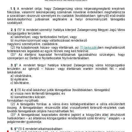
1. §
A rendelet célja, hogy Zalaegerszeg város népességmegtartó erejének
fokozása, valamint lakónépesség számának növelése érdekében meghatározza
a szociálisan rászoruló személyek és családok (továbbiakban: igénylő) első önálló
lakástulajdonhoz jutásának segítésére a helyi önkormányzati támogatás
szabályait.
3
2. §
(1)
A rendelet személyi hatálya kiterjed Zalaegerszeg Megyei Jogú Város
közigazgatási területén
a)
lakóhellyel, vagy tartózkodási hellyel, vagy
b)
munkaviszonnyal vagy vállalkozással rendelkező
nagykorú személyekre, családokra.
(2)
Ha tulajdonosok házas- vagy élettársak, az
(1) bekezdés
ben meghatározott
feltételeknek legalább az egyik félnek meg kell felelnie.
4
(3)
Az élettársi kapcsolat fennállásának igazolásához szükséges, hogy
szerepeljen az Élettársi Nyilatkozatok Nyilvántartásában.
5
3. §
A rendelet tárgyi hatálya kiterjed Zalaegerszeg város közigazgatási
területén az igénylő – házas- vagy élettársak esetén mindkét fél – első
lakásának
a)
vásárlására,
b)
építésére,
c)
bővítésére.
4. §
(1)
Az első lakáshoz jutók támogatása (továbbiakban: támogatás)
a)
vissza nem térítendő támogatás, és
b)
kamatmentes kölcsön
formájában nyújtható.
(2)
A támogatás forrása: a város éves költségvetésében e célra elkülönített
összeg. A támogatásban részesülők által visszafizetett törlesztő-részletek csak
további támogatások céljára használhatóak fel.
6
(3)
A támogatással kapcsolatos döntési jogkört a közgyűlés által átruházott
7
hatáskörben – az általános közigazgatási rendtartásról szóló törvény
alapján – a
polgármester gyakorolja.
8
5. §
(1)
E rendelet alkalmazásában:
9