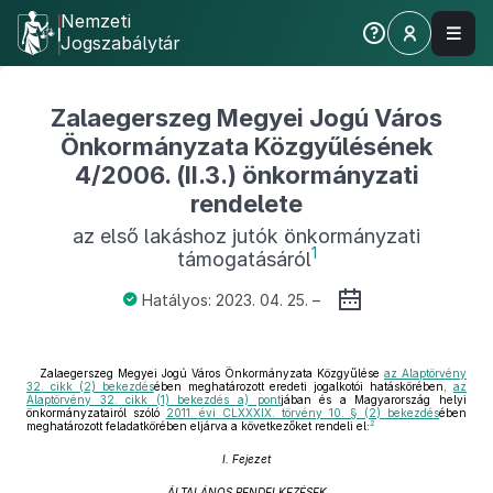
Nemzeti
Jogszabálytár
Zalaegerszeg Megyei Jogú Város
Önkormányzata Közgyűlésének
4/2006. (II.3.) önkormányzati
rendelete
az első lakáshoz jutók önkormányzati
1
támogatásáról
Hatályos: 2023. 04. 25. –
Zalaegerszeg Megyei Jogú Város Önkormányzata Közgyűlése
az Alaptörvény
32. cikk (2) bekezdés
ében meghatározott eredeti jogalkotói hatáskörében,
az
Alaptörvény 32. cikk (1) bekezdés a) pont
jában és a Magyarország helyi
önkormányzatairól szóló
2011. évi CLXXXIX. törvény 10. § (2) bekezdés
ében
2
meghatározott feladatkörében eljárva a következőket rendeli el:
I. Fejezet
ÁLTALÁNOS RENDELKEZÉSEK