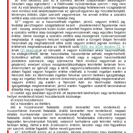
a)
első lakáshoz jutó:
az a személy, akinek tulajdonában lakásvagyon
(részben vagy egészben) – a Földhivatal nyilvántartása szerint – még nem
volt. Az első lakáshoz jutók támogatása jogosultsági feltételeinek vizsgálatánál
nem minősül első lakástulajdonnak az igénylő egyenes ági hozzátartozójától,
törvényes öröklés útján szerzett vagyonrésze, ha annak értéke a szociális
vetítési alap százszorosát nem haladja meg.
10
b)
vagyon:
az a hasznosítható ingatlan, jármű, vagyoni értékű jog,
továbbá pénzforgalmi szolgáltatónál kezelt - jövedelemként figyelembe nem
vett - összeg, amelynek külön-külön számított forgalmi értéke, illetve összege
a szociális vetítési alap összegének negyvenszeresét, vagy együttes forgalmi
értéke, illetve összege a szociális vetítési alap összegének nyolcvanszorosát
meghaladja. A vagyoni helyzet vizsgálata során a lízingelt dolgon fennálló
használati jog meghatározott időre szóló vagyoni értékű jognak minősül, és
értékének meghatározására az illetékről szóló
1990. évi XCIII. törvény 72. §
-
ának
(2) bekezdés
e az irányadó. A vagyon különösen akkor hasznosítható,
ha elidegeníthető, bérbe, használatba, haszonbérbe adható, megterhelhető,
biztosítékul adható, vállalkozásba vihető vagy a vagyon hasznosításból
jövedelem származik, vagy származna. Nem minősül vagyonnak az a
gépjármű, amelyet súlyos mozgáskorlátozottságra tekintettel tartanak fenn.
Amennyiben az igénylő vagy a bérlő vagyonnyilatkozatra kötelezett, és az
abban foglalt vagyon forgalmi értéke vitatható, a hivatal ingatlan esetén a
Nemzeti Adó- és Vámhivatal ingatlan fekvése szerint illetékes igazgatósága,
vagy az ingatlan fekvése szerinti önkormányzati adóhatóság megkeresésével,
vagyoni értékű jog esetén a Nemzeti Adó- és Vámhivatal illetékes
igazgatósága megkeresésével, jármű esetén független szakértő bevonásával
állapítja meg a vagyon forgalmi értékét.
c)
család:
egy lakásban együtt élő, ott bejelentett lakóhellyel vagy tartózkodási
hellyel rendelkező közeli hozzátartozók közössége,
d)
közeli hozzátartozó:
da)
a házastárs, az élettárs,
db)
a húszévesnél fiatalabb, önálló keresettel nem rendelkező; a
huszonhárom évesnél fiatalabb, önálló keresettel nem rendelkező, nappali
oktatás munkarendje szerint tanulmányokat folytató; a huszonöt évesnél
fiatalabb, önálló keresettel nem rendelkező, felsőoktatási intézmény nappali
tagozatán tanulmányokat folytató; valamint korhatárra való tekintet nélkül a
tartósan beteg, illetve a testi, érzékszervi, értelmi, beszéd- vagy más fogyatékos
vér szerinti, örökbe fogadott, illetve nevelt gyermek,
11
e)
készfizető kezes:
az a személy, akinek rendszeres havi jövedelme a