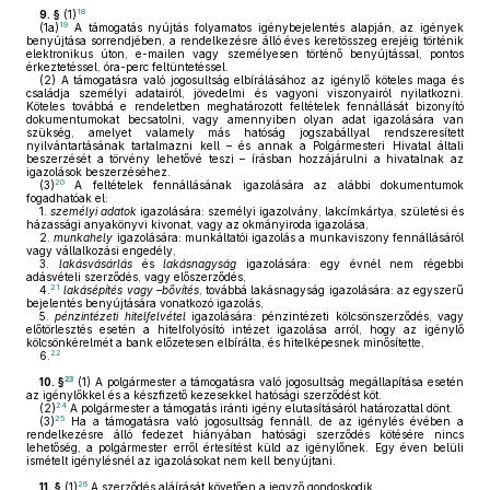
18
9. §
(1)
19
(1a)
A támogatás nyújtás folyamatos igénybejelentés alapján, az igények
benyújtása sorrendjében, a rendelkezésre álló éves keretösszeg erejéig történik
elektronikus úton, e-mailen vagy személyesen történő benyújtással, pontos
érkeztetéssel, óra-perc feltüntetéssel.
(2)
A támogatásra való jogosultság elbírálásához az igénylő köteles maga és
családja személyi adatairól, jövedelmi és vagyoni viszonyairól nyilatkozni.
Köteles továbbá e rendeletben meghatározott feltételek fennállását bizonyító
dokumentumokat becsatolni, vagy amennyiben olyan adat igazolására van
szükség, amelyet valamely más hatóság jogszabállyal rendszeresített
nyilvántartásának tartalmazni kell – és annak a Polgármesteri Hivatal általi
beszerzését a törvény lehetővé teszi – írásban hozzájárulni a hivatalnak az
igazolások beszerzéséhez.
20
(3)
A feltételek fennállásának igazolására az alábbi dokumentumok
fogadhatóak el:
1.
személyi adatok
igazolására: személyi igazolvány, lakcímkártya, születési és
házassági anyakönyvi kivonat, vagy az okmányiroda igazolása,
2.
munkahely
igazolására: munkáltatói igazolás a munkaviszony fennállásáról
vagy vállalkozási engedély,
3.
lakásvásárlás
és
lakásnagyság
igazolására: egy évnél nem régebbi
adásvételi szerződés, vagy előszerződés,
21
4.
lakásépítés vagy –bővítés
, továbbá lakásnagyság igazolására: az egyszerű
bejelentés benyújtására vonatkozó igazolás,
5.
pénzintézeti hitelfelvétel
igazolására: pénzintézeti kölcsönszerződés, vagy
előtörlesztés esetén a hitelfolyósító intézet igazolása arról, hogy az igénylő
kölcsönkérelmét a bank előzetesen elbírálta, és hitelképesnek minősítette,
22
6.
23
10. §
(1)
A polgármester a támogatásra való jogosultság megállapítása esetén
az igénylőkkel és a készfizető kezesekkel hatósági szerződést köt.
24
(2)
A polgármester a támogatás iránti igény elutasításáról határozattal dönt.
25
(3)
Ha a támogatásra való jogosultság fennáll, de az igénylés évében a
rendelkezésre álló fedezet hiányában hatósági szerződés kötésére nincs
lehetőség, a polgármester erről értesítést küld az igénylőnek. Egy éven belüli
ismételt igénylésnél az igazolásokat nem kell benyújtani.
26
11. §
(1)
A szerződés aláírását követően a jegyző gondoskodik