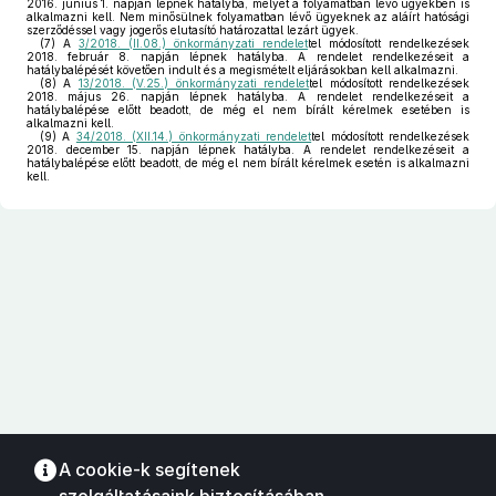
2016. június 1. napján lépnek hatályba, melyet a folyamatban lévő ügyekben is
alkalmazni kell. Nem minősülnek folyamatban lévő ügyeknek az aláírt hatósági
szerződéssel vagy jogerős elutasító határozattal lezárt ügyek.
(7)
A
3/2018. (II.08.) önkormányzati rendelet
tel módosított rendelkezések
2018. február 8. napján lépnek hatályba. A rendelet rendelkezéseit a
hatálybalépését követően indult és a megismételt eljárásokban kell alkalmazni.
(8)
A
13/2018. (V.25.) önkormányzati rendelet
tel módosított rendelkezések
2018. május 26. napján lépnek hatályba. A rendelet rendelkezéseit a
hatálybalépése előtt beadott, de még el nem bírált kérelmek esetében is
alkalmazni kell.
(9)
A
34/2018. (XII.14.) önkormányzati rendelet
tel módosított rendelkezések
2018. december 15. napján lépnek hatályba. A rendelet rendelkezéseit a
hatálybalépése előtt beadott, de még el nem bírált kérelmek esetén is alkalmazni
kell.
A cookie-k segítenek