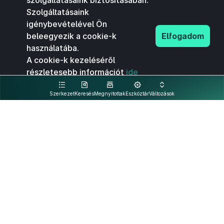
szolgáltatásaink biztosításában.
Szolgáltatásaink
igénybevételével Ön
beleegyezik a cookie-k
Elfogadom
használatába.
A cookie-k kezeléséről
részletesebb információt
ide
kattintva olvashat.
Szerkezet
Keresés
Megnyitottak
Eszköztár
Változások