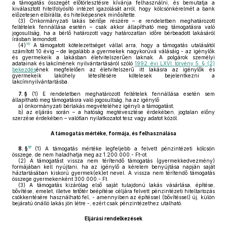
a támogatás összegét előtörlesztésre kívánja felhasználni, és bemutatja a
kiválasztott hitelfolyósító intézet igazolását arról, hogy kölcsönkérelmét a bank
előzetesen elbírálta, és hitelképesnek minősítette.
(3)
Önkormányzati lakás bérlője részére – e rendeletben meghatározott
feltételek fennállása esetén – csak akkor állapítható meg támogatásra való
jogosultság, ha a bérlő határozott vagy határozatlan időre bérbeadott lakásáról
írásban lemondott.
16
(4)
A támogatott kötelezettséget vállal arra, hogy a támogatás utalásától
számított 10 évig – de legalább a gyermekek nagykorúvá válásáig - az igénylők
és gyermekeik a lakásban életvitelszerűen laknak. A polgárok személyi
adatainak és lakcímének nyilvántartásáról szóló
1992. évi LXVI. törvény 5. § (2)
bekezdés
ének megfelelően az életvitelszerű itt lakásra az igénylők és
gyermekeik lakóhely létesítésére kötelesek bejelentkezni a
lakcímnyilvántartásba.
7. §
(1)
E rendeletben meghatározott feltételek fennállása esetén sem
állapítható meg támogatásra való jogosultság, ha az igénylő
a)
önkormányzati bérlakás megvételéhez igényli a támogatást,
b)
az eljárás során – a hatóság megtévesztése érdekében, jogtalan előny
szerzése érdekében – valótlan nyilatkozatot tesz vagy adatot közöl.
A támogatás mértéke, formája, és felhasználása
17
8. §
(1)
A támogatás mértéke legfeljebb a felvett pénzintézeti kölcsön
összege, de nem haladhatja meg az 1.200.000.- Ft-ot.
(2)
A támogatást vissza nem térítendő támogatás (gyermekkedvezmény)
formájában kell nyújtani, ha az igénylő a kérelem benyújtása napján saját
háztartásában kiskorú gyermek(ek)et nevel. A vissza nem térítendő támogatás
összege gyermekenként 300.000.- Ft.
(3)
A támogatás kizárólag első saját tulajdonú lakás vásárlása, építése,
bővítése, emelet, illetve tetőtér beépítése céljára felvett pénzintézeti hiteltartozás
csökkentésére használható fel, - amennyiben az építéssel (bővítéssel) új, külön
bejáratú önálló lakás jön létre -, ezért csak pénzintézethez utalható.
Eljárási rendelkezések