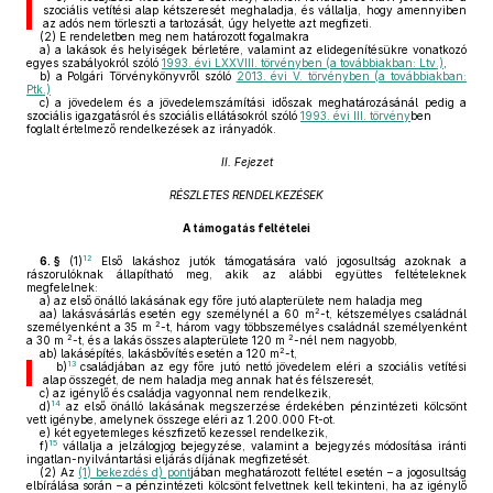
szociális vetítési alap kétszeresét meghaladja, és vállalja, hogy amennyiben
az adós nem törleszti a tartozását, úgy helyette azt megfizeti.
(2)
E rendeletben meg nem határozott fogalmakra
a)
a lakások és helyiségek bérletére, valamint az elidegenítésükre vonatkozó
egyes szabályokról szóló
1993. évi LXXVIII. törvényben (a továbbiakban: Ltv.)
,
b)
a Polgári Törvénykönyvről szóló
2013. évi V. törvényben (a továbbiakban:
Ptk.)
c)
a jövedelem és a jövedelemszámítási időszak meghatározásánál pedig a
szociális igazgatásról és szociális ellátásokról szóló
1993. évi III. törvény
ben
foglalt értelmező rendelkezések az irányadók.
II. Fejezet
RÉSZLETES RENDELKEZÉSEK
A támogatás feltételei
12
6. §
(1)
Első lakáshoz jutók támogatására való jogosultság azoknak a
rászorulóknak állapítható meg, akik az alábbi együttes feltételeknek
megfelelnek:
a)
az első önálló lakásának egy főre jutó alapterülete nem haladja meg
2
aa)
lakásvásárlás esetén egy személynél a 60 m
-t, kétszemélyes családnál
2
személyenként a 35 m
-t, három vagy többszemélyes családnál személyenként
2
2
a 30 m
-t, és a lakás összes alapterülete 120 m
-nél nem nagyobb,
2
ab)
lakásépítés, lakásbővítés esetén a 120 m
-t,
13
b)
családjában az egy főre jutó nettó jövedelem eléri a szociális vetítési
alap összegét, de nem haladja meg annak hat és félszeresét,
c)
az igénylő és családja vagyonnal nem rendelkezik,
14
d)
az első önálló lakásának megszerzése érdekében pénzintézeti kölcsönt
vett igénybe, amelynek összege eléri az 1.200.000 Ft-ot.
e)
két egyetemleges készfizető kezessel rendelkezik,
15
f)
vállalja a jelzálogjog bejegyzése, valamint a bejegyzés módosítása iránti
ingatlan-nyilvántartási eljárás díjának megfizetését.
(2)
Az
(1) bekezdés d) pont
jában meghatározott feltétel esetén – a jogosultság
elbírálása során – a pénzintézeti kölcsönt felvettnek kell tekinteni, ha az igénylő