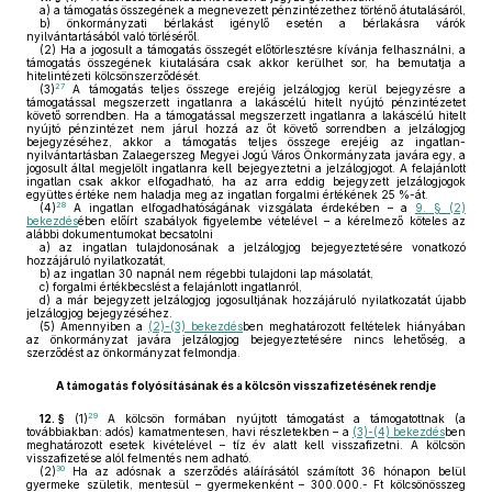
a)
a támogatás összegének a megnevezett pénzintézethez történő átutalásáról,
b)
önkormányzati bérlakást igénylő esetén a bérlakásra várók
nyilvántartásából való törléséről.
(2)
Ha a jogosult a támogatás összegét előtörlesztésre kívánja felhasználni, a
támogatás összegének kiutalására csak akkor kerülhet sor, ha bemutatja a
hitelintézeti kölcsönszerződését.
27
(3)
A támogatás teljes összege erejéig jelzálogjog kerül bejegyzésre a
támogatással megszerzett ingatlanra a lakáscélú hitelt nyújtó pénzintézetet
követő sorrendben. Ha a támogatással megszerzett ingatlanra a lakáscélú hitelt
nyújtó pénzintézet nem járul hozzá az őt követő sorrendben a jelzálogjog
bejegyzéséhez, akkor a támogatás teljes összege erejéig az ingatlan-
nyilvántartásban Zalaegerszeg Megyei Jogú Város Önkormányzata javára egy, a
jogosult által megjelölt ingatlanra kell bejegyeztetni a jelzálogjogot. A felajánlott
ingatlan csak akkor elfogadható, ha az arra eddig bejegyzett jelzálogjogok
együttes értéke nem haladja meg az ingatlan forgalmi értékének 25 %-át.
28
(4)
A ingatlan elfogadhatóságának vizsgálata érdekében – a
9. § (2)
bekezdés
ében előírt szabályok figyelembe vételével – a kérelmező köteles az
alábbi dokumentumokat becsatolni
a)
az ingatlan tulajdonosának a jelzálogjog bejegyeztetésére vonatkozó
hozzájáruló nyilatkozatát,
b)
az ingatlan 30 napnál nem régebbi tulajdoni lap másolatát,
c)
forgalmi értékbecslést a felajánlott ingatlanról,
d)
a már bejegyzett jelzálogjog jogosultjának hozzájáruló nyilatkozatát újabb
jelzálogjog bejegyzéséhez.
(5)
Amennyiben a
(2)-(3) bekezdés
ben meghatározott feltételek hiányában
az önkormányzat javára jelzálogjog bejegyeztetésére nincs lehetőség, a
szerződést az önkormányzat felmondja.
A támogatás folyósításának és a kölcsön visszafizetésének rendje
29
12. §
(1)
A kölcsön formában nyújtott támogatást a támogatottnak (a
továbbiakban: adós) kamatmentesen, havi részletekben – a
(3)-(4) bekezdés
ben
meghatározott esetek kivételével – tíz év alatt kell visszafizetni. A kölcsön
visszafizetése alól felmentés nem adható.
30
(2)
Ha az adósnak a szerződés aláírásától számított 36 hónapon belül
gyermeke születik, mentesül – gyermekenként – 300.000.- Ft kölcsönösszeg