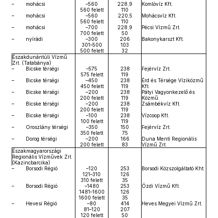
–
mohácsi
–560
228,9
Komlóvíz Kft.
560 felett
110
–
mohácsi
–560
220,5
Mohácsvíz Kft.
560 felett
110
–
mohácsi
–700
228,9
Pécsi Vízmű Zrt.
700 felett
50
–
nyírádi
–300
206
Bakonykarszt Kft.
301–500
103
500 felett
32
Északdunántúli Vízmű
Zrt. (Tatabánya)
–
Bicske térségi
–575
238
Fejérvíz Zrt.
575 felett
119
–
Bicske térségi
–450
238
Érd és Térsége Víziközmű
450 felett
119
Kft.
–
Bicske térségi
–200
238
Pátyi Vagyonkezelő és
200 felett
119
Közmű
–
Bicske térségi
–200
238
Zsámbékvíz Kft.
200 felett
119
–
Bicske térségi
–100
238
Vízcoop Kft.
100 felett
119
–
Oroszlány térségi
–350
150
Fejérvíz Zrt.
350 felett
75
–
Dorog térségi
–200
166
Duna Menti Regionális
200 felett
83
Vízmű Zrt.
Északmagyarországi
Regionális Vízművek Zrt.
(Kazincbarcika)
–
Borsodi Régió
–120
253
Borsodi Közszolgáltató Kht.
121–310
126
310 felett
35
–
Borsodi Régió
–1480
253
Ózdi Vízmű Kft.
1481–1600
126
1600 felett
35
–
Hevesi Régió
–80
414
Heves Megyei Vízmű Zrt.
81–120
207
120 felett
50