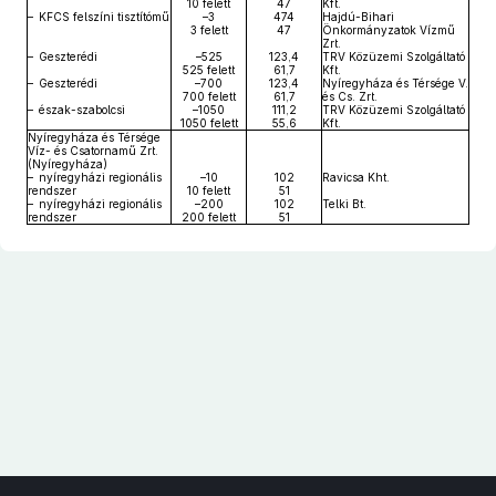
10 felett
47
Kft.
– KFCS felszíni tisztítómű
–3
474
Hajdú-Bihari
3 felett
47
Önkormányzatok Vízmű
Zrt.
– Geszterédi
–525
123,4
TRV Közüzemi Szolgáltató
525 felett
61,7
Kft.
– Geszterédi
–700
123,4
Nyíregyháza és Térsége V.
700 felett
61,7
és Cs. Zrt.
– észak-szabolcsi
–1050
111,2
TRV Közüzemi Szolgáltató
1050 felett
55,6
Kft.
Nyíregyháza és Térsége
Víz- és Csatornamű Zrt.
(Nyíregyháza)
– nyíregyházi regionális
–10
102
Ravicsa Kht.
rendszer
10 felett
51
– nyíregyházi regionális
–200
102
Telki Bt.
rendszer
200 felett
51