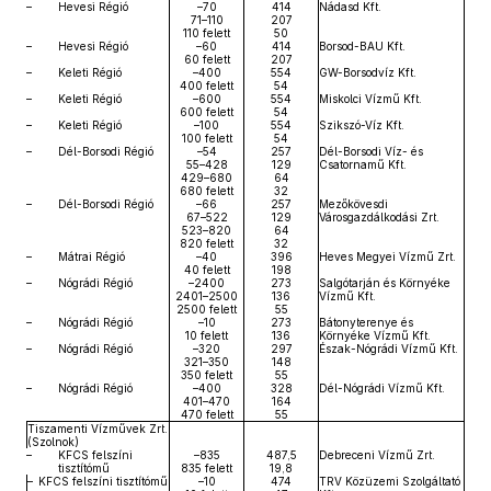
–
Hevesi Régió
–70
414
Nádasd Kft.
71–110
207
110 felett
50
–
Hevesi Régió
–60
414
Borsod-BAU Kft.
60 felett
207
–
Keleti Régió
–400
554
GW-Borsodvíz Kft.
400 felett
54
–
Keleti Régió
–600
554
Miskolci Vízmű Kft.
600 felett
54
–
Keleti Régió
–100
554
Szikszó-Víz Kft.
100 felett
54
–
Dél-Borsodi Régió
–54
257
Dél-Borsodi Víz- és
55–428
129
Csatornamű Kft.
429–680
64
680 felett
32
–
Dél-Borsodi Régió
–66
257
Mezőkövesdi
67–522
129
Városgazdálkodási Zrt.
523–820
64
820 felett
32
–
Mátrai Régió
–40
396
Heves Megyei Vízmű Zrt.
40 felett
198
–
Nógrádi Régió
–2400
273
Salgótarján és Környéke
2401–2500
136
Vízmű Kft.
2500 felett
55
–
Nógrádi Régió
–10
273
Bátonyterenye és
10 felett
136
Környéke Vízmű Kft.
–
Nógrádi Régió
–320
297
Észak-Nógrádi Vízmű Kft.
321–350
148
350 felett
55
–
Nógrádi Régió
–400
328
Dél-Nógrádi Vízmű Kft.
401–470
164
470 felett
55
Tiszamenti Vízművek Zrt.
(Szolnok)
–
KFCS felszíni
–835
487,5
Debreceni Vízmű Zrt.
tisztítómű
835 felett
19,8
– KFCS felszíni tisztítómű
–10
474
TRV Közüzemi Szolgáltató