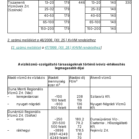
Tiszamenti
13–20
179
446
13–20
140
330
Vízművek Zrt.
25–32
179
25–32
140
(Szolnok)
40–50
179
40–50
140
65–100
179
65–100
140
150–200
179
150–200
140
2. számú melléklet a 46/2006. (XII. 25.) KvVM rendelethez
[
2. számú melléklet
a
47/1999. (XII. 28.) KHVM rendelethez
]
A víziközmű-szolgáltató társaságoknak történő ivóvíz-értékesítés
legmagasabb díjai
Átadó vízmű és vízbázis
Átadott
Átadási díj
Átvevő vízmű
3
mennyiség
Ft/m
3
ezer m
Duna Menti Regionális
Vízmű Zrt. (Vác)
–
kerepestarcsai
–100
238
Szilasvíz Kft.
100 felett
119
–
nyugat-nógrádi
–900
136
Nyugat-Nógrádi Vízmű
900 felett
68
Kft.
Dunántúli Regionális
Vízmű Zrt. (Siófok)
–
ercsi
–250
180,2
Dunaújvárosi Víz-,
251–500
79,2
Csatorna-, Hőszolgáltató
500 felett
72
Kft.
–
rákhegyi
–3896
178,5
Fejérvíz Zrt.
3897–4249
90
4249 felett
70