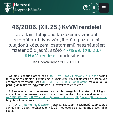
Nemzeti
Jogszabálytár
46/2006. (XII. 25.) KvVM rendelet
az állami tulajdonú közüzemi vízműből
szolgáltatott ivóvízért, illetőleg az állami
tulajdonú közüzemi csatornamű használatáért
fizetendő díjakról szóló
47/1999. (XII. 28.)
KHVM rendelet
módosításáról
Közlönyállapot 2007. 01. 01.
Az árak megállapításáról szóló
1990. évi LXXXVII. törvény 7. §-ában
foglalt
felhatalmazás alapján, figyelemmel a közműves ivóvízellátásról és a közműves
szennyvízelvezetésről szóló
38/1995. (IV. 5.) Korm. rendeletben
foglaltakra – a
pénzügyminiszterrel egyetértésben – a következőt rendelem el:
1. §
Az állami tulajdonú közüzemi vízműből szolgáltatott ivóvízért, illetőleg az
állami tulajdonú közüzemi csatornamű használatáért fizetendő díjakról szóló
47/1999. (XII. 28.) KHVM rendelet (a továbbiakban: R.) 3. §-ának (1) bekezdése
helyébe a következő rendelkezés lép:
„(1) A
2. számú mellékletben
felsorolt közüzemi szolgáltató szervezetek
egymásnak átadott (értékesített) ivóvízért legfeljebb az ott meghatározott díjat
fizetik.”