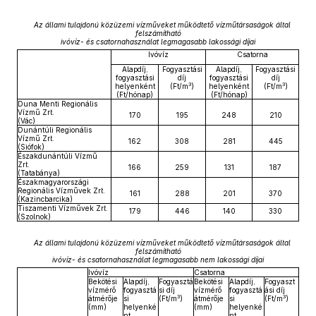
Az állami tulajdonú közüzemi vízműveket működtető vízműtársaságok által
felszámítható
ivóvíz- és csatornahasználat legmagasabb lakossági díjai
Ivóvíz
Csatorna
Alapdíj,
Fogyasztási
Alapdíj,
Fogyasztási
fogyasztási
díj
fogyasztási
díj
3
3
helyenként
(Ft/m
)
helyenként
(Ft/m
)
(Ft/hónap)
(Ft/hónap)
Duna Menti Regionális
Vízmű Zrt.
170
195
248
210
(Vác)
Dunántúli Regionális
Vízmű Zrt.
162
308
281
445
(Siófok)
Északdunántúli Vízmű
Zrt.
166
259
131
187
(Tatabánya)
Északmagyarországi
Regionális Vízművek Zrt.
161
288
201
370
(Kazincbarcika)
Tiszamenti Vízművek Zrt.
179
446
140
330
(Szolnok)
Az állami tulajdonú közüzemi vízműveket működtető vízműtársaságok által
felszámítható
ivóvíz- és csatornahasználat legmagasabb nem lakossági díjai
Ivóvíz
Csatorna
Bekötési
Alapdíj,
Fogyasztá
Bekötési
Alapdíj,
Fogyaszt
vízmérő
fogyasztá
si díj
vízmérő
fogyasztá
ási díj
3
3
átmérője
si
(Ft/m
)
átmérője
si
(Ft/m
)
(mm)
helyenké
(mm)
helyenké
nt
nt