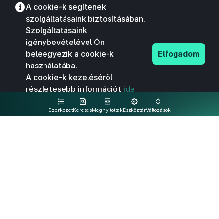
A cookie-k segítenek
szolgáltatásaink biztosításában.
Szolgáltatásaink
igénybevételével Ön
beleegyezik a cookie-k
Elfogadom
használatába.
A cookie-k kezeléséről
részletesebb információt
ide
kattintva olvashat.
Szerkezet
Keresés
Megnyitottak
Eszköztár
Változások