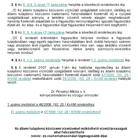
2. §
Az
R. 4/A. §-ának (1) bekezdése
helyébe a következő rendelkezés lép:
„(1) Az állami tulajdonú közüzemi vízműből szolgáltatott ivóvízért, illetőleg az
állami tulajdonú közüzemi csatornamű használatáért fizetendő díj a nyújtott
szolgáltatással arányos, a bekötési vízmérő mérete alapján meghatározott,
havonta fizetendő alapdíjból és a fogyasztás mennyiségéhez igazodó fogyasztási
díjból áll. Az alap- és a fogyasztási díjat fogyasztási helyenként kell megfizetni.”
3. §
Az
R. 6. §-ának (3) bekezdése
helyébe a következő rendelkezés lép:
„(3) E rendelet értelmében fogyasztási helynek minősül a fogyasztó
tulajdonában vagy egyéb jogcímen használatában lévő, önálló helyrajzi számon
vagy alszámon lévő ingatlan, ahol ivóvízvételi hely van, vagy bekötési vízmérő
vagy mellékvízmérő van felszerelve, illetve amely szennyvíz-elvezetési
helynek minősül.”
4. §
Az
R. 1–2. számú melléklete
helyébe e rendelet
1–2. számú melléklete
lép.
5. §
E rendelet 2007. január 1-jén lép hatályba, egyidejűleg az állami
tulajdonú közüzemi vízműből szolgáltatott ivóvízért, illetőleg az állami tulajdonú
közüzemi csatornamű használatáért fizetendő díjakról szóló
47/1999. (XII. 28.)
KHVM rendelet
módosításáról szóló
34/2005. (XII. 28.) KvVM rendelet
hatályát
veszti.
Dr. Persányi Miklós
s. k.,
környezetvédelmi és vízügyi miniszter
1. számú melléklet a 46/2006. (XII. 25.) KvVM rendelethez
[
1. számú melléklet
a
47/1999. (XII. 28.) KHVM rendelethez
]
Az állami tulajdonú közüzemi vízműveket működtető vízműtársaságok
által felszámítható
ivóvíz- és csatornahasználat legmagasabb díjai